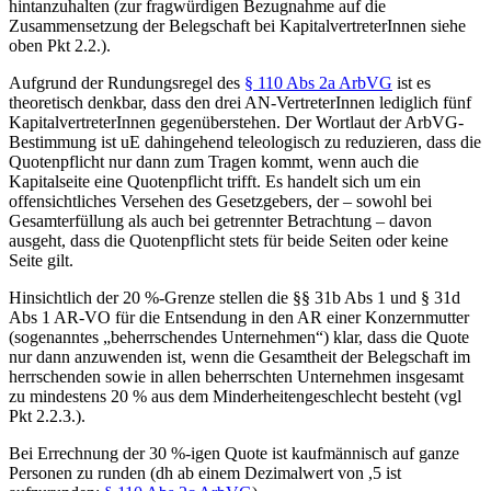
hintanzuhalten (zur fragwürdigen Bezugnahme auf die
Zusammensetzung der Belegschaft bei KapitalvertreterInnen siehe
oben Pkt 2.2.).
Aufgrund der Rundungsregel des
§ 110 Abs 2a ArbVG
ist es
theoretisch denkbar, dass den drei AN-VertreterInnen lediglich fünf
KapitalvertreterInnen gegenüberstehen. Der Wortlaut der ArbVG-
Bestimmung ist uE dahingehend teleologisch zu reduzieren, dass die
Quotenpflicht nur dann zum Tragen kommt, wenn auch die
Kapitalseite eine Quotenpflicht trifft.
Es handelt sich um ein
offensichtliches Versehen des Gesetzgebers, der – sowohl bei
Gesamterfüllung als auch bei getrennter Betrachtung – davon
ausgeht, dass die Quotenpflicht stets für beide Seiten oder keine
Seite gilt.
Hinsichtlich der 20 %-Grenze stellen die §§ 31b Abs 1 und § 31d
Abs 1 AR-VO für die Entsendung in den AR einer Konzernmutter
(sogenanntes „beherrschendes Unternehmen“) klar, dass die Quote
nur dann anzuwenden ist, wenn die Gesamtheit der Belegschaft im
herrschenden sowie in allen beherrschten Unternehmen insgesamt
zu mindestens 20 % aus dem Minderheitengeschlecht besteht (vgl
Pkt 2.2.3.).
Bei Errechnung der 30 %-igen Quote ist kaufmännisch auf ganze
Personen zu runden (dh ab einem Dezimalwert von ,5 ist