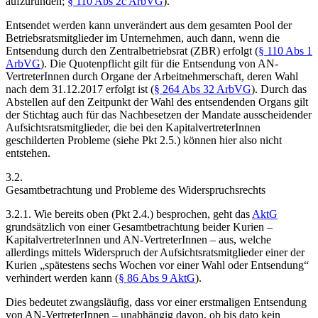
aufzurunden;
§ 110 Abs 2c ArbVG
).
Entsendet werden kann unverändert aus dem gesamten Pool der
Betriebsratsmitglieder im Unternehmen, auch dann, wenn die
Entsendung durch den Zentralbetriebsrat (ZBR) erfolgt (
§ 110 Abs 1
ArbVG
). Die Quotenpflicht gilt für die Entsendung von AN-
VertreterInnen durch Organe der Arbeitnehmerschaft, deren Wahl
nach dem 31.12.2017 erfolgt ist (
§ 264 Abs 32 ArbVG
). Durch das
Abstellen auf den Zeitpunkt der Wahl des entsendenden Organs gilt
der Stichtag auch für das Nachbesetzen der Mandate ausscheidender
Aufsichtsratsmitglieder, die bei den KapitalvertreterInnen
geschilderten Probleme (siehe Pkt 2.5.) können hier also nicht
entstehen.
3.2.
Gesamtbetrachtung und Probleme des Widerspruchsrechts
3.2.1.
Wie bereits oben (Pkt 2.4.) besprochen, geht das
AktG
grundsätzlich von einer Gesamtbetrachtung beider Kurien –
KapitalvertreterInnen und AN-VertreterInnen – aus, welche
allerdings mittels Widerspruch der Aufsichtsratsmitglieder einer der
Kurien „
spätestens sechs Wochen vor einer Wahl oder Entsendung
“
verhindert werden kann (
§ 86 Abs 9 AktG
).
Dies bedeutet zwangsläufig, dass vor einer erstmaligen Entsendung
von AN-VertreterInnen – unabhängig davon, ob bis dato kein