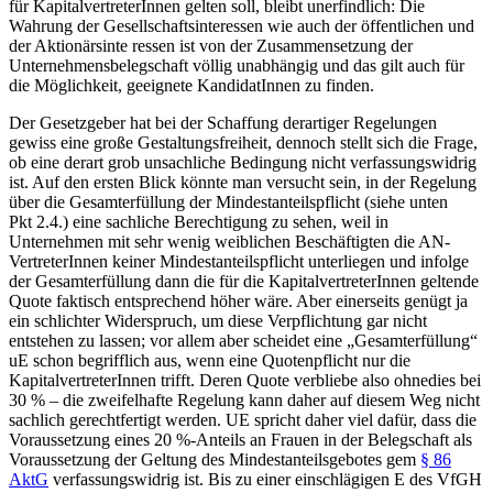
für KapitalvertreterInnen gelten soll, bleibt unerfindlich: Die
Wahrung der Gesellschaftsinteressen wie auch der öffentlichen und
der Aktionärsinte ressen ist von der Zusammensetzung der
Unternehmensbelegschaft völlig unabhängig und das gilt auch für
die Möglichkeit, geeignete KandidatInnen zu finden.
Der Gesetzgeber hat bei der Schaffung derartiger Regelungen
gewiss eine große Gestaltungsfreiheit, dennoch stellt sich die Frage,
ob eine derart grob unsachliche Bedingung nicht verfassungswidrig
ist.
Auf den ersten Blick könnte man versucht sein, in der Regelung
über die Gesamterfüllung der Mindestanteilspflicht (siehe unten
Pkt 2.4.) eine sachliche Berechtigung zu sehen, weil in
Unternehmen mit sehr wenig weiblichen Beschäftigten die AN-
VertreterInnen keiner Mindestanteilspflicht unterliegen und infolge
der Gesamterfüllung dann die für die KapitalvertreterInnen geltende
Quote faktisch entsprechend höher wäre. Aber einerseits genügt ja
ein schlichter Widerspruch, um diese Verpflichtung gar nicht
entstehen zu lassen; vor allem aber scheidet eine „Gesamterfüllung“
uE schon begrifflich aus, wenn eine Quotenpflicht nur die
KapitalvertreterInnen trifft. Deren Quote verbliebe also ohnedies bei
30 % – die zweifelhafte Regelung kann daher auf diesem Weg nicht
sachlich gerechtfertigt werden. UE spricht daher viel dafür, dass die
Voraussetzung eines 20 %-Anteils an Frauen in der Belegschaft als
Voraussetzung der Geltung des Mindestanteilsgebotes gem
§ 86
AktG
verfassungswidrig ist. Bis zu einer einschlägigen E des VfGH