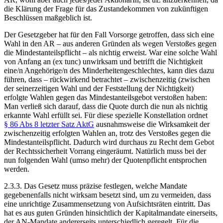
die Klärung der Frage für das Zustandekommen von zukünftigen
Beschlüssen maßgeblich ist.
Der Gesetzgeber hat für den Fall Vorsorge getroffen, dass sich eine
Wahl in den AR – aus anderen Gründen als wegen Verstoßes gegen
die Mindestanteilspflicht – als nichtig erweist. War eine solche Wahl
von Anfang an (ex tunc) unwirksam und betrifft die Nichtigkeit
eine/n Angehörige/n des Minderheitengeschlechtes, kann dies dazu
führen, dass – rückwirkend betrachtet – zwischenzeitig (zwischen
der seinerzeitigen Wahl und der Feststellung der Nichtigkeit)
erfolgte Wahlen gegen das Mindestanteilsgebot verstoßen haben:
Man verließ sich darauf, dass die Quote durch die nun als nichtig
erkannte Wahl erfüllt sei. Für diese spezielle Konstellation ordnet
§ 86 Abs 8 letzter Satz AktG
ausnahmsweise die Wirksamkeit der
zwischenzeitig erfolgten Wahlen an, trotz des Verstoßes gegen die
Mindestanteilspflicht. Dadurch wird durchaus zu Recht dem Gebot
der Rechtssicherheit Vorrang eingeräumt. Natürlich muss bei der
nun folgenden Wahl (umso mehr) der Quotenpflicht entsprochen
werden.
2.3.3.
Das Gesetz muss präzise festlegen,
welche
Mandate
gegebenenfalls nicht wirksam besetzt sind, um zu vermeiden, dass
eine unrichtige Zusammensetzung von Aufsichtsräten eintritt. Das
hat es aus guten Gründen hinsichtlich der Kapitalmandate einerseits,
der AN-Mandate andererseits unterschiedlich geregelt. Für die