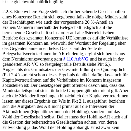
ist sie gleichwohl natürlich gültig.
2.2.3.
Eine weitere Frage stellt sich für herrschende Gesellschaften
eines Konzerns: Bezieht sich gegebenenfalls die nötige Mindestzahl
der Beschäftigten wie auch der vorgesehene 20 %-Anteil an
Frauen/Männern innerhalb der Belegschaft lediglich auf die
herrschende Gesellschaft selbst oder auf alle österreichischen
Betriebe des gesamten Konzerns? UE kommt es auf die Verhältnisse
im gesamten Konzern an, wiewohl der Wortlaut der Regelung eher
das Gegenteil annehmen ließe. Das ist auf der Seite der
BelegschaftsvertreterInnen im AR eindeutig, ergibt sich bereits aus
dem Nominierungsvorgang gem
§ 110 ArbVG
und ist auch in der
geänderten AR-VO so festgelegt (alle Details siehe Pkt 6.).
Angesichts des Grundsatzes der Gesamterfüllung der Quotenpflicht
(Pkt 2.4.) spricht schon dieses Ergebnis deutlich dafür, dass auch für
KapitalvertreterInnen auf die Verhältnisse im Konzern insgesamt
abzustellen ist: Der Gesetzgeber geht offenbar davon aus, dass das
Mindestanteilsgebot stets für beide Gruppen gilt oder nicht gilt. Aber
auch die Ziele der Regelungen hinsichtlich der KapitalvertreterInnen
lassen nur dieses Ergebnis zu:
Wie in Pkt 2.1. ausgeführt, beziehen
sich die Aufgaben des AR nicht primär auf die Interessen der
AktionärInnen (EigentümerInnen der Holding), sondern auf das
Wohl der Gesellschaft selbst. Daher muss der Holding-AR auch auf
die Gestion der beherrschten Gesellschaften achten, von deren
Entwicklung ja das Wohl der Holding abhängt. Er ist zwar kein