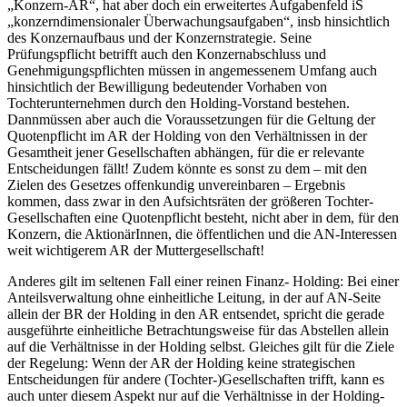
„Konzern-AR“, hat aber doch ein erweitertes Aufgabenfeld iS
„konzerndimensionaler Überwachungsaufgaben“, insb hinsichtlich
des Konzernaufbaus und der Konzernstrategie. Seine
Prüfungspflicht betrifft auch den Konzernabschluss und
Genehmigungspflichten müssen in angemessenem Umfang auch
hinsichtlich der Bewilligung bedeutender Vorhaben von
Tochterunternehmen durch den Holding-Vorstand bestehen.
Dann
müssen aber auch die Voraussetzungen für die Geltung der
Quotenpflicht im AR der Holding von den Verhältnissen in der
Gesamtheit jener Gesellschaften abhängen, für die er relevante
Entscheidungen fällt! Zudem könnte es sonst zu dem – mit den
Zielen des Gesetzes offenkundig unvereinbaren – Ergebnis
kommen, dass zwar in den Aufsichtsräten der größeren Tochter-
Gesellschaften eine Quotenpflicht besteht, nicht aber in dem, für den
Konzern, die AktionärInnen, die öffentlichen und die AN-Interessen
weit wichtigerem AR der Muttergesellschaft!
Anderes gilt im seltenen Fall einer reinen Finanz- Holding:
Bei einer
Anteilsverwaltung ohne einheitliche Leitung, in der auf AN-Seite
allein der BR der Holding in den AR entsendet, spricht die gerade
ausgeführte einheitliche Betrachtungsweise für das Abstellen allein
auf die Verhältnisse in der Holding selbst. Gleiches gilt für die Ziele
der Regelung: Wenn der AR der Holding keine strategischen
Entscheidungen für andere (Tochter-)Gesellschaften trifft, kann es
auch unter diesem Aspekt nur auf die Verhältnisse in der Holding-