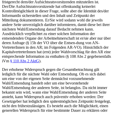
fristgerecht dem/der Aufsichtsratsvorsitzenden mitzuteilen ist.
Der/Die Aufsichtsratsvorsitzende hat offenkundig keinerlei
Kontrollmöglichkeit in dieser Frage, sollte aber die Identität des/der
InformantIn sicherstellen und den Inhalt und Zeitpunkt der
Mitteilung dokumentieren. Er/Sie wird sodann wohl die jeweils
andere Seite unverzüglich darüber informieren, damit diese bei ihrer
nächsten Wahl/Entsendung darauf Bedacht nehmen kann.
Ausdrücklich verpflichtet zu einer solchen Information der
entsendenden Organe der Arbeitnehmerschaft ist er/sie aber nur über
deren Anfrage (§ 15b der VO über die Entsen-
dung von AN-
VertreterInnen in den AR; im Folgenden AR-VO). Hinsichtlich der
KapitalvertreterInnen hat (erst) jeder Wahlvorschlag für den AR eine
entsprechende Information zu enthalten (§ 108 Abs 2 gegebenenfalls
iVm
§ 110 Abs 2 AktG
).
Der erhobene Widerspruch gegen die Gesamtbetrachtung gilt
lediglich für die nächste Wahl oder Entsendung. Ob es sich dabei
um eine von der eigenen Seite demnächst vorzunehmende
Wahl/Entsendung handelt oder um eine bevorstehende
Wahl/Entsendung der anderen Seite, ist belanglos. Da nicht immer
bekannt sein wird, wann eine Wahl/Entsendung der anderen Seite
ansteht, kann Widerspruch auch präventiv erhoben werden: Der
Gesetzgeber hat lediglich den spätestmöglichen Zeitpunkt festgelegt,
nicht den frühestzulässigen. Es besteht auch die Möglichkeit, einen
generellen Widerspruch für eine bestimmte Dauer zu erklären oder