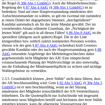
die Regel (
§ 30b Abs 1 GmbhG
). Auch die Minderheitenschutz-
Regelung des
§ 87 Abs 4 AktG
(
§ 30b Abs 1 GmbHG
) ist zu
bedenken: Sind auf einer Hauptversammlung mindestens drei
Aufsichtsratsmandate zu wählen, so gilt ein zweimal mit zumindest
je einem Drittel der abgegebenen Stimmen „durchgefallener“
Kandidat automatisch als für das letzte Mandat gewählt. Der im
vorstehenden Absatz erläuterte Grundsatz, der „Nichtigkeit der
letzten Wahl“ gilt auch in all diesen Fällen!
§ 86 Abs 8 AktG
ist die
speziellere (übrigens auch spätere) Regel. Die in der Liste
letztgereihten bzw zeitlich zuletzt nominierten Personen werden,
ebenso wie der gem
§ 87 Abs 4 AktG
(scheinbar) kraft Gesetzes
gewählte Kandidat oder der nach der Hauptversammlung gem
§ 88
AktG
entsendete Angehörige des Mehrheitsgeschlechtes daher
gegebenenfalls nicht Mitglieder des AR! Eine entsprechend
vorausschauende Planung der Wahlvorschläge ist also notwendig,
um die Einhaltung der Mindestanteilspflicht zu sichern und nichtige
Wahlergebnisse zu vermeiden.
2.3.5.
Grundsätzlich können „leere Stühle“ nicht dazu führen, dass
der AR beschlussunfähig wird: Gem
§ 92 Abs 5 AktG
(
§ 30g Abs 5
GmbHG
) ist er stets beschlussfähig, wenn an der Sitzung
mindestens drei Mitglieder (einschließlich der AN-VertreterInnen)
teilnehmen. Da die Quotenpflicht nur Aufsichtsräte mit insgesamt
mindestens neun Mitgliedern betrifft und höchstens drei leere Stühle
entstehen können, kann die allgemeine Voraussetzung der