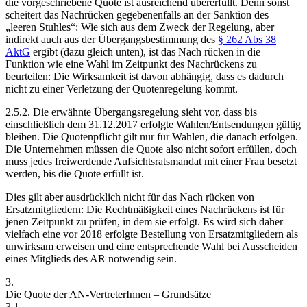
die vorgeschriebene Quote ist ausreichend
über
erfüllt. Denn sonst
scheitert das Nachrücken gegebenenfalls an der Sanktion des
„leeren Stuhles“: Wie sich aus dem Zweck der Regelung, aber
indirekt auch aus der Übergangsbestimmung des
§ 262 Abs 38
AktG
ergibt (dazu gleich unten), ist das Nach rücken in die
Funktion wie eine Wahl im Zeitpunkt des Nachrückens zu
beurteilen: Die Wirksamkeit ist davon abhängig, dass es dadurch
nicht zu einer Verletzung der Quotenregelung kommt.
2.5.2.
Die erwähnte Übergangsregelung sieht vor, dass bis
einschließlich dem 31.12.2017 erfolgte Wahlen/Entsendungen gültig
bleiben. Die Quotenpflicht gilt nur für Wahlen, die danach erfolgen.
Die Unternehmen müssen die Quote also nicht sofort erfüllen, doch
muss jedes freiwerdende Aufsichtsratsmandat mit einer Frau besetzt
werden, bis die Quote erfüllt ist.
Dies gilt aber ausdrücklich nicht für das Nach rücken von
Ersatzmitgliedern: Die Rechtmäßigkeit eines Nachrückens ist für
jenen Zeitpunkt zu prüfen, in dem sie erfolgt. Es wird sich daher
vielfach eine vor 2018 erfolgte Bestellung von Ersatzmitgliedern als
unwirksam erweisen und eine entsprechende Wahl bei Ausscheiden
eines Mitglieds des AR notwendig sein.
3.
Die Quote der AN-VertreterInnen – Grundsätze
3.1.