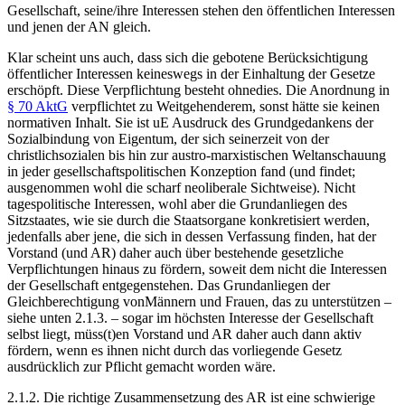
Gesellschaft,
seine/ihre Interessen stehen den öffentlichen Interessen
und jenen der AN gleich.
Klar scheint uns auch, dass sich die gebotene Berücksichtigung
öffentlicher Interessen keineswegs in der Einhaltung der Gesetze
erschöpft.
Diese Verpflichtung besteht ohnedies. Die Anordnung in
§ 70 AktG
verpflichtet zu Weitgehenderem, sonst hätte sie keinen
normativen Inhalt. Sie ist uE Ausdruck des Grundgedankens der
Sozialbindung von Eigentum, der sich seinerzeit von der
christlichsozialen bis hin zur austro-marxistischen Weltanschauung
in jeder gesellschaftspolitischen Konzeption fand
(und findet;
ausgenommen wohl die scharf neoliberale Sichtweise). Nicht
tagespolitische Interessen, wohl aber die Grundanliegen des
Sitzstaates, wie sie durch die Staatsorgane konkretisiert werden,
jedenfalls aber jene, die sich in dessen Verfassung finden, hat der
Vorstand (und AR) daher auch über bestehende gesetzliche
Verpflichtungen hinaus zu fördern, soweit dem nicht die Interessen
der Gesellschaft entgegenstehen. Das Grundanliegen der
Gleichberechtigung von
Männern und Frauen, das zu unterstützen –
siehe unten 2.1.3. – sogar im höchsten Interesse der Gesellschaft
selbst liegt, müss(t)en Vorstand und AR daher auch dann aktiv
fördern, wenn es ihnen nicht durch das vorliegende Gesetz
ausdrücklich zur Pflicht gemacht worden wäre.
2.1.2.
Die richtige Zusammensetzung des AR ist eine schwierige