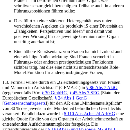
Frauen – im betroffenen Gremium oder Organ, was
schrittweise zur gleichberechtigten Teilhabe auch in anderen
Führungspositionen führen sollte;
Dies führt zu einer stärkeren Heterogenität, was unter
verschiedenen Aspekten als produktiv iS einer Diversität an
„Fähigkeiten, Perspektiven und Ideen“
und damit von
positiver Wirkung für das jeweilige Gremium oder Organ
unstrittig anerkannt ist;
Eine höhere Repräsentanz von Frauen hat nicht zuletzt auch
eine wichtige Außenwirkung: Sind Frauen vermehrt in
Führungs- oder anderen prestigeträchtigen Funktionen
sichtbar tätig, hat dies eine nicht zu unterschätzende Role-
Model-Funktion für andere, insb jüngere Frauen;
1.3.
Formell wurde durch ein „Gleichstellungsgesetz von Frauen
und Männern im Aufsichtsrat“ (GFMA-G)
in
§ 86 Abs 7 AktG
(gegebenenfalls iVm
§ 30 GmbHG
,
§ 45 Abs 3 SEG
[Statut der
Europäischen Gesellschaft],
§ 24 Abs 1 GenG
[
Genossenschaftsgesetz
]) für den AR eine „Mindestanteilspflicht“
von 30 % des jeweils in der Minderheit befindlichen Geschlechts
verankert. Parallel dazu wurde in
§ 110 Abs 2a bis 2d ArbVG
eine
gleiche Quote für die von den Organen der Arbeitnehmerschaft zu
entsendenden Aufsichtsratsmitglieder festgelegt. Die
Entsendungsregeln der
§§ 110 Abs 6 und 6b sowie 247 Abs 1