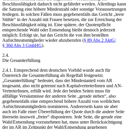
Beschlussfähigkeit dadurch nicht gefährdet werden. Allerdings kann
die Satzung eine höhere Mindestzahl oder sonstige Voraussetzungen
festlegen. In solchen Fällen muss gegebenenfalls das Gericht „leere
Stühle“ in der Anzahl mit Frauen besetzen, die zur Erreichung der
Beschlussfähigkeit nötig ist. Eine spätere, der Quotenpflicht
entsprechende Wahl oder Entsendung bleibt dennoch jederzeit
möglich: Erfolgt sie, hat das Gericht die von ihm bestellten
Aufsichtsratsmitglieder wieder abzuberufen (
§ 89 Abs 2 AktG
;
§ 30d Abs 3 GmbHG
).
2.4.
Die Gesamterfüllung
2.4.1.
Entsprechend dem deutschen Vorbild wurde auch für
Österreich die Gesamterfüllung als Regelfall festgesetzt.
„Gesamterfüllung“ bedeutet, dass der Mindestanteil vom AR
insgesamt, also nicht getrennt nach KapitalvertreterInnen und AN-
VertreterInnen, erfüllt wird. Jede der beiden Seiten muss für
allfällige Versäumnisse der anderen Seite „gerade stehen“, also
gegebenenfalls eine entsprechend höhere Anzahl von weiblichen
Aufsichtsratsmitgliedern nominieren. Andererseits kann sie aber
auch im Falle einer Übererfüllung der Quote durch die andere Seite
ihrerseits insoweit „freier“ disponieren. Jede Seite, die gerade eine
Wahl/Entsendung vorzunehmen hat, muss unter Berücksichtigung
der im AR im Zeitpunkt der Wahl/Entsendung gegebenen