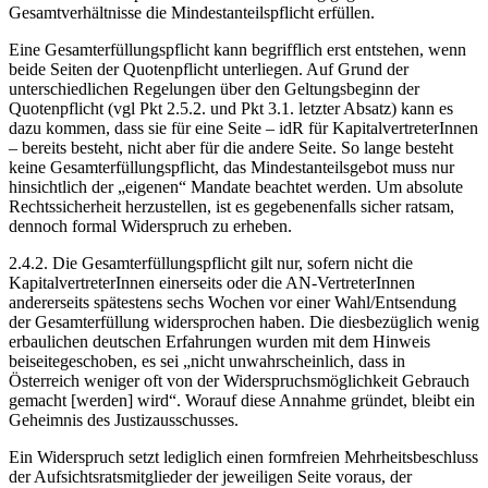
Gesamtverhältnisse die Mindestanteilspflicht erfüllen.
Eine Gesamterfüllungspflicht kann begrifflich erst entstehen, wenn
beide Seiten der Quotenpflicht unterliegen. Auf Grund der
unterschiedlichen Regelungen über den Geltungsbeginn der
Quotenpflicht (vgl Pkt 2.5.2. und Pkt 3.1. letzter Absatz) kann es
dazu kommen, dass sie für eine Seite – idR für KapitalvertreterInnen
– bereits besteht, nicht aber für die andere Seite. So lange besteht
keine Gesamterfüllungspflicht, das Mindestanteilsgebot muss nur
hinsichtlich der „eigenen“ Mandate beachtet werden. Um absolute
Rechtssicherheit herzustellen, ist es gegebenenfalls sicher ratsam,
dennoch formal Widerspruch zu erheben.
2.4.2.
Die Gesamterfüllungspflicht gilt nur, sofern nicht die
KapitalvertreterInnen einerseits oder die AN-VertreterInnen
andererseits spätestens sechs Wochen vor einer Wahl/Entsendung
der Gesamterfüllung widersprochen haben. Die diesbezüglich wenig
erbaulichen deutschen Erfahrungen wurden mit dem Hinweis
beiseitegeschoben, es sei „
nicht unwahrscheinlich, dass in
Österreich weniger oft von der Widerspruchsmöglichkeit Gebrauch
gemacht [werden] wird“
.
Worauf diese Annahme gründet, bleibt ein
Geheimnis des Justizausschusses.
Ein Widerspruch setzt lediglich einen formfreien Mehrheitsbeschluss
der Aufsichtsratsmitglieder der jeweiligen Seite voraus, der