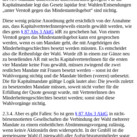
Kapitalmandate legt das Gesetz lapidar fest: Wahlen/Entsendungen
„unter Verstoß gegen das Mindestanteilsgebot“ sind nichtig.
Diese wenig präzise Anordnung geht ersichtlich von der Annahme
aus, dass KapitalvertreterInnen
jeweils einzeln gewählt werden,
wie
dies gem
§ 87 Abs 3 AktG
idR zu geschehen hat. Von einem
Verstoß gegen das Mindestanteilsgebot kann erst gesprochen
werden, wenn es um Mandate geht, die mit Angehörigen des
Minderheitsgeschlechtes besetzt werden müssten. Es entscheidet
also die Reihenfolge der Wahl. Wurde zB in einem zur Gänze neu
zu bestellenden AR mit sechs KapitalvertreterInnen für die ersten
vier Mandate keine Frau gewählt, müssen zwingend die zwei
restlichen Mandate mit Frauen besetzt werden – sonst ist der
Wahlvorgang nichtig und die Mandate bleiben (vorerst) unbesetzt.
Die für Kapitalmandate
gültige Logik lautet also: Die jeweils
zuletzt
zu besetzenden Mandate müssen, soweit nicht vorher für die
Erfüllung der Quote gesorgt wurde, mit VertreterInnen des
Minderheitengeschlechtes besetzt werden; sonst sind diese
Wahlvorgänge nichtig.
2.3.4.
Aber es gibt Fallen: So ist gem
§ 87 Abs 3 AktG
in nicht-
börsennotierten Gesellschaften die Verbindung der Wahl mehrerer
Mandate zu einem einheitlichen Abstimmungsvorgang zulässig,
wenn kein/e AktionärIn dem widerspricht. In der GmbH ist die
gemeinsame Wahl (Listenwahl) aller Aufsichtsratsmitglieder sogar