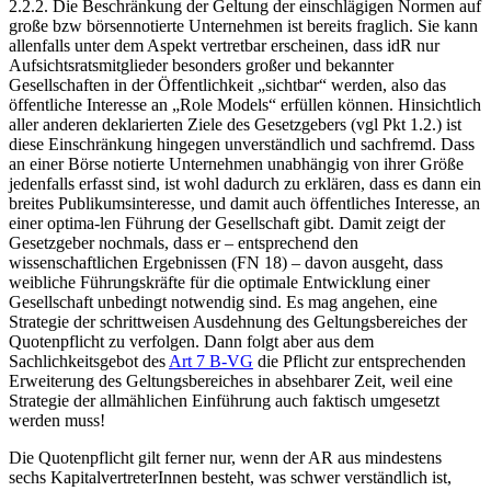
2.2.2.
Die Beschränkung der Geltung der einschlägigen Normen auf
große bzw börsennotierte Unternehmen ist bereits fraglich. Sie kann
allenfalls unter dem Aspekt vertretbar erscheinen, dass idR nur
Aufsichtsratsmitglieder besonders großer und bekannter
Gesellschaften in der Öffentlichkeit „sichtbar“ werden, also das
öffentliche Interesse an „Role Models“ erfüllen können. Hinsichtlich
aller anderen deklarierten Ziele des Gesetzgebers (vgl Pkt 1.2.) ist
diese Einschränkung hingegen unverständlich und sachfremd. Dass
an einer Börse notierte Unternehmen unabhängig von ihrer Größe
jedenfalls erfasst sind, ist wohl dadurch zu erklären, dass es dann ein
breites Publikumsinteresse, und damit auch öffentliches Interesse, an
einer optima-
len Führung der Gesellschaft gibt. Damit zeigt der
Gesetzgeber nochmals, dass er – entsprechend den
wissenschaftlichen Ergebnissen (FN 18) – davon ausgeht, dass
weibliche Führungskräfte für die optimale Entwicklung einer
Gesellschaft unbedingt notwendig sind. Es mag angehen, eine
Strategie der schrittweisen Ausdehnung des Geltungsbereiches der
Quotenpflicht zu verfolgen. Dann folgt aber aus dem
Sachlichkeitsgebot des
Art 7 B-VG
die Pflicht zur entsprechenden
Erweiterung des Geltungsbereiches in absehbarer Zeit, weil eine
Strategie der allmählichen Einführung auch faktisch umgesetzt
werden muss!
Die Quotenpflicht gilt ferner nur, wenn der AR aus mindestens
sechs KapitalvertreterInnen besteht, was schwer verständlich ist,