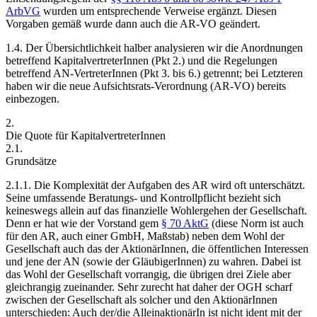
ArbVG
wurden um entsprechende Verweise ergänzt. Diesen
Vorgaben gemäß wurde dann auch die AR-VO geändert.
1.4.
Der Übersichtlichkeit halber analysieren wir die Anordnungen
betreffend KapitalvertreterInnen (Pkt 2.) und die Regelungen
betreffend AN-VertreterInnen (Pkt 3. bis 6.) getrennt; bei Letzteren
haben wir die neue Aufsichtsrats-Verordnung (AR-VO) bereits
einbezogen.
2.
Die Quote für KapitalvertreterInnen
2.1.
Grundsätze
2.1.1.
Die Komplexität der Aufgaben des AR wird oft unterschätzt.
Seine umfassende Beratungs- und Kontrollpflicht bezieht sich
keineswegs allein auf das finanzielle Wohlergehen der Gesellschaft.
Denn er hat wie der Vorstand gem
§ 70 AktG
(diese Norm ist auch
für den AR,
auch einer GmbH,
Maßstab) neben dem Wohl der
Gesellschaft auch das der AktionärInnen, die öffentlichen Interessen
und jene der AN (sowie der GläubigerInnen
) zu wahren. Dabei ist
das Wohl der Gesellschaft vorrangig, die übrigen drei Ziele aber
gleichrangig zueinander.
Sehr zurecht hat daher der OGH scharf
zwischen der Gesellschaft als solcher und den AktionärInnen
unterschieden: Auch der/die AlleinaktionärIn ist nicht ident mit der