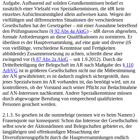
Aufgabe. Aufbauend auf soliden Grundkenntnissen bedarf es
zusätzlich einer Vielzahl von Spezialkenntnissen,
die idR kein
einzelnes Aufsichtsratsmitglied allein aufweisen kann. Wegen der
vielfältigen und differenzierten Situationen der verschiedenen
Gesellschaften hat der Gesetzgeber – mit einer Ausnahme betreffend
den Prüfungsausschuss (
§ 92 Abs 4a AktG
) – idR davon abgesehen,
formale Anforderungen an diese Qualifikationen zu normieren. Er
überlässt es der Hauptversammlung, auf eine gute und diverse (iS
von vielfältige, verschiedene Kenntnisse und Fertigkeiten
abbildende) Zusammensetzung zu achten, schreibt diese aber
zwingend vor (
§ 87 Abs 2a AktG
– seit 1.9.2012
). Durch die
Drittelbeteiligung der Belegschaft im AR nach Maßgabe des
§ 110
ArbVG
ist in größeren Gesellschaften nicht nur die Mitbestimmung
der AN gewährleistet; es ist dadurch zugleich sichergestellt, dass
jenes Spezialwissen im AR vorhanden ist, das benötigt wird, um zu
kontrollieren, ob der Vorstand auch seiner Pflicht zur Bedachtnahme
auf AN-Interessen nachkommt. Andere Spezialkenntnisse müssen
durch abgewogene Berufung von entsprechend qualifizierten
Personen gesichert werden.
2.1.3.
So gesehen ist die nunmehrige (nennen wir es beim Namen:)
Frauenquote nur konsequent: Schon das Interesse der Gesellschaften
selbst sowie der AktionärInnen und Belegschaften gebietet es, der
langjährigen und offenkundigen Missachtung der
Diversifizierungspflicht durch die Hauptversammlungen endlich