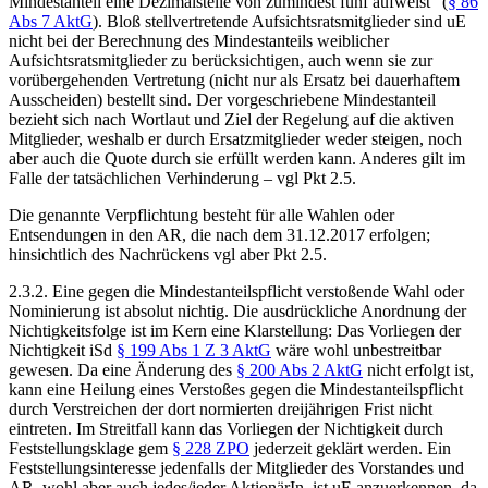
Mindestanteil eine Dezimalstelle von zumindest fünf aufweist“ (
§ 86
Abs 7 AktG
). Bloß stellvertretende Aufsichtsratsmitglieder sind uE
nicht bei der Berechnung des Mindestanteils weiblicher
Aufsichtsratsmitglieder zu berücksichtigen, auch wenn sie zur
vorübergehenden Vertretung (nicht nur als Ersatz bei dauerhaftem
Ausscheiden) bestellt sind.
Der vorgeschriebene Mindestanteil
bezieht sich nach Wortlaut und Ziel der Regelung auf die aktiven
Mitglieder, weshalb er durch Ersatzmitglieder weder steigen, noch
aber auch die Quote durch sie erfüllt werden kann. Anderes gilt im
Falle der tatsächlichen Verhinderung – vgl Pkt 2.5.
Die genannte Verpflichtung besteht für alle Wahlen oder
Entsendungen
in den AR, die nach dem 31.12.2017 erfolgen;
hinsichtlich des Nachrückens vgl aber Pkt 2.5.
2.3.2.
Eine gegen die Mindestanteilspflicht verstoßende Wahl oder
Nominierung ist absolut nichtig. Die ausdrückliche Anordnung der
Nichtigkeitsfolge ist im Kern eine Klarstellung: Das Vorliegen der
Nichtigkeit iSd
§ 199 Abs 1 Z 3 AktG
wäre wohl unbestreitbar
gewesen. Da eine Änderung des
§ 200 Abs 2 AktG
nicht erfolgt ist,
kann eine Heilung eines Verstoßes gegen die Mindestanteilspflicht
durch Verstreichen der dort normierten dreijährigen Frist nicht
eintreten. Im Streitfall kann das Vorliegen der Nichtigkeit durch
Feststellungsklage gem
§ 228 ZPO
jederzeit geklärt werden. Ein
Feststellungsinteresse jedenfalls der Mitglieder des Vorstandes und
AR, wohl aber auch jedes/jeder AktionärIn, ist uE anzuerkennen, da