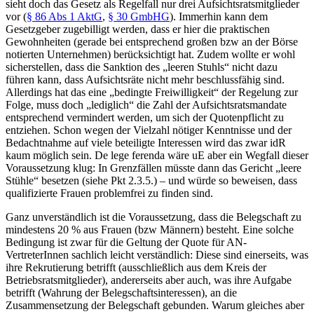
sieht doch das Gesetz als Regelfall nur drei Aufsichtsratsmitglieder
vor (
§ 86 Abs 1 AktG
,
§ 30 GmbHG
). Immerhin kann dem
Gesetzgeber zugebilligt werden, dass er hier die praktischen
Gewohnheiten (gerade bei entsprechend großen bzw an der Börse
notierten Unternehmen) berücksichtigt hat. Zudem wollte er wohl
sicherstellen, dass die Sanktion des „leeren Stuhls“ nicht dazu
führen kann, dass Aufsichtsräte nicht mehr beschlussfähig sind.
Allerdings hat das eine „bedingte Freiwilligkeit“ der Regelung zur
Folge, muss doch „lediglich“ die Zahl der Aufsichtsratsmandate
entsprechend vermindert werden, um sich der Quotenpflicht zu
entziehen. Schon wegen der Vielzahl nötiger Kenntnisse und der
Bedachtnahme auf viele beteiligte Interessen wird das zwar idR
kaum möglich sein. De lege ferenda wäre uE aber ein Wegfall dieser
Voraussetzung klug: In Grenzfällen müsste dann das Gericht „leere
Stühle“ besetzen (siehe Pkt 2.3.5.) – und würde so beweisen, dass
qualifizierte Frauen problemfrei zu finden sind.
Ganz unverständlich ist die Voraussetzung, dass die Belegschaft zu
mindestens 20 % aus Frauen (bzw Männern) besteht. Eine solche
Bedingung ist zwar für die Geltung der Quote für
AN-
VertreterInnen
sachlich leicht verständlich: Diese sind einerseits, was
ihre Rekrutierung betrifft (ausschließlich aus dem Kreis der
Betriebsratsmitglieder), andererseits aber auch, was ihre Aufgabe
betrifft (Wahrung der Belegschaftsinteressen), an die
Zusammensetzung der Belegschaft gebunden. Warum gleiches aber