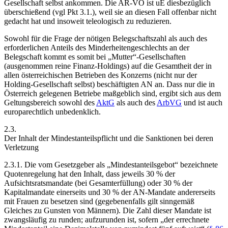
Gesellschaft selbst ankommen. Die AR-VO ist uE diesbezüglich
überschießend (vgl Pkt 3.1.), weil sie an diesen Fall offenbar nicht
gedacht hat und insoweit teleologisch zu reduzieren.
Sowohl für die Frage der nötigen Belegschaftszahl als auch des
erforderlichen Anteils des Minderheitengeschlechts an der
Belegschaft kommt es somit bei „Mutter“-Gesellschaften
(ausgenommen reine Finanz-Holdings) auf die Gesamtheit der in
allen österreichischen Betrieben des Konzerns (nicht nur der
Holding-Gesellschaft selbst) beschäftigten AN an. Dass nur die in
Österreich gelegenen Betriebe maßgeblich sind, ergibt sich aus dem
Geltungsbereich sowohl des
AktG
als auch des
ArbVG
und ist auch
europarechtlich unbedenklich.
2.3.
Der Inhalt der Mindestanteilspflicht und die Sanktionen bei deren
Verletzung
2.3.1.
Die vom Gesetzgeber als „Mindestanteilsgebot“ bezeichnete
Quotenregelung hat den Inhalt, dass jeweils 30 % der
Aufsichtsratsmandate (bei Gesamterfüllung) oder 30 % der
Kapitalmandate einerseits und 30 % der AN-Mandate andererseits
mit Frauen zu besetzen sind (gegebenenfalls gilt sinngemäß
Gleiches zu Gunsten von Männern). Die Zahl dieser Mandate ist
zwangsläufig zu runden; aufzurunden ist, sofern „der errechnete