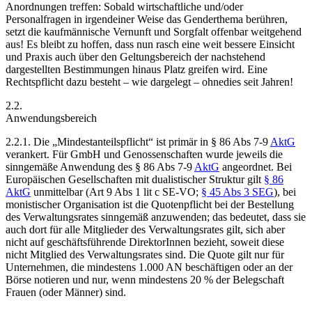
Anordnungen treffen: Sobald wirtschaftliche und/oder
Personalfragen in irgendeiner Weise das Genderthema berühren,
setzt die kaufmännische Vernunft und Sorgfalt offenbar weitgehend
aus! Es bleibt zu hoffen, dass nun rasch eine weit bessere Einsicht
und Praxis auch über den Geltungsbereich der nachstehend
dargestellten Bestimmungen hinaus Platz greifen wird. Eine
Rechtspflicht dazu besteht – wie dargelegt – ohnedies seit Jahren!
2.2.
Anwendungsbereich
2.2.1.
Die „Mindestanteilspflicht“ ist primär in § 86 Abs 7-9
AktG
verankert. Für GmbH und Genossenschaften wurde jeweils die
sinngemäße Anwendung des § 86 Abs 7-9
AktG
angeordnet. Bei
Europäischen Gesellschaften mit dualistischer Struktur gilt
§ 86
AktG
unmittelbar (Art 9 Abs 1 lit c SE-VO;
§ 45 Abs 3 SEG
), bei
monistischer Organisation ist die Quotenpflicht bei der Bestellung
des Verwaltungsrates sinngemäß anzuwenden; das bedeutet, dass sie
auch dort für alle Mitglieder des Verwaltungsrates gilt, sich aber
nicht auf geschäftsführende DirektorInnen bezieht, soweit diese
nicht Mitglied des Verwaltungsrates sind. Die Quote gilt nur für
Unternehmen, die mindestens 1.000 AN beschäftigen oder an der
Börse notieren
und nur, wenn mindestens 20 % der Belegschaft
Frauen (oder Männer) sind.