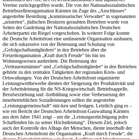
Vereine zurückgegriffen wurde. Die von der Nationalsozialistischen
Betriebszellenorganisation Kärnten im Zuge des „Anschlusses“
angestrebte Bestellung „kommissarischer Verwalter“ in sogenannten
„arisierten“, jüdischen Besitzern geraubten Betrieben wurde von
Seiten der Gauleitung der Nationalsozialistischen Deutschen
Arbeiterpartei ein Riegel vorgeschoben. In weiterer Folge konnte
die Deutsche Arbeitsfront eine umfassende Organisation ausbauen,
die sich sukzessive von der Betreuung und Schulung von
„Gefolgschaftsmitgliedern“ in den Betrieben über die
Freizeitorganisation „Kraft durch Freude“ bis hin ins
Wohnungswesen ausbreitete. Die Betreuung der
„Vertrauensmänner“ und „Gefolgschaftsmitglieder“ in den Betrieben
gehörte zu den zentralen Tätigkeiten der regionalen Kreis- und
Ortswaltungen. Von der Deutschen Arbeitsfront organisierte
Leistungswettbewerbe dienten der Steigerung der Produktivität und
der Arbeitsleistung für die NS-Kriegswirtschaft. Betriebsappelle,
Berufserziehung und -fortbildung sowie eine Verbesserung der
innerbetrieblichen Sozialleistungen sollten die angestrebte
„Leistungsgemeinschaft“ stär-
ken und festigen. Letztlich ging es –
wie ein Bericht der Deutschen Arbeitsfront-Gauwaltung Kärnten
aus dem Jahre 1941 zeigt – um die „Leistungsertüchtigung jedes
Schaffenden bis zu seiner Höchstleistung“. Diesem Ziel, jedoch
auch der Kontrolle des Alltags der Menschen, diente innerhalb der
Deutschen Arbeitsfront die Organisation „Kraft durch Freude“, die