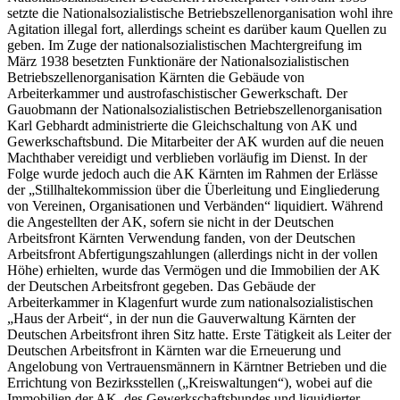
setzte die Nationalsozialistische Betriebszellenorganisation wohl ihre
Agitation illegal fort, allerdings scheint es darüber kaum Quellen zu
geben. Im Zuge der nationalsozialistischen Machtergreifung im
März 1938 besetzten Funktionäre der Nationalsozialistischen
Betriebszellenorganisation Kärnten die Gebäude von
Arbeiterkammer und austrofaschistischer Gewerkschaft. Der
Gauobmann der Nationalsozialistischen Betriebszellenorganisation
Karl Gebhardt
administrierte die Gleichschaltung von AK und
Gewerkschaftsbund. Die Mitarbeiter der AK wurden auf die neuen
Machthaber vereidigt und verblieben vorläufig im Dienst. In der
Folge wurde jedoch auch die AK Kärnten im Rahmen der Erlässe
der „
Stillhaltekommission über die Überleitung und Eingliederung
von Vereinen, Organisationen und Verbänden
“ liquidiert. Während
die Angestellten der AK, sofern sie nicht in der Deutschen
Arbeitsfront Kärnten Verwendung fanden, von der Deutschen
Arbeitsfront Abfertigungszahlungen (allerdings nicht in der vollen
Höhe) erhielten, wurde das Vermögen und die Immobilien der AK
der Deutschen Arbeitsfront gegeben. Das Gebäude der
Arbeiterkammer in Klagenfurt wurde zum nationalsozialistischen
„
Haus der Arbeit
“, in der nun die Gauverwaltung Kärnten der
Deutschen Arbeitsfront ihren Sitz hatte. Erste Tätigkeit als Leiter der
Deutschen Arbeitsfront in Kärnten war die Erneuerung und
Angelobung von Vertrauensmännern in Kärntner Betrieben und die
Errichtung von Bezirksstellen („Kreiswaltungen“), wobei auf die
Immobilien der AK, des Gewerkschaftsbundes und liquidierter