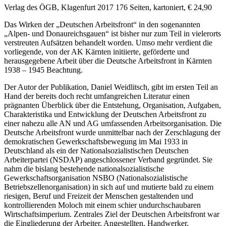
Verlag des ÖGB, Klagenfurt 2017 176 Seiten, kartoniert, € 24,90
Das Wirken der „Deutschen Arbeitsfront“ in den sogenannten
„Alpen- und Donaureichsgauen“ ist bisher nur zum Teil in vielerorts
verstreuten Aufsätzen behandelt worden. Umso mehr verdient die
vorliegende, von der AK Kärnten initiierte, geförderte und
herausgegebene Arbeit über die Deutsche Arbeitsfront in Kärnten
1938 – 1945 Beachtung.
Der Autor der Publikation,
Daniel Weidlitsch
, gibt im ersten Teil an
Hand der bereits doch recht umfangreichen Literatur einen
prägnanten Überblick über die Entstehung, Organisation, Aufgaben,
Charakteristika und Entwicklung der Deutschen Arbeitsfront zu
einer nahezu alle AN und AG umfassenden Arbeitsorganisation. Die
Deutsche Arbeitsfront wurde unmittelbar nach der Zerschlagung der
demokratischen Gewerkschaftsbewegung im Mai 1933 in
Deutschland als ein der Nationalsozialistischen Deutschen
Arbeiterpartei (NSDAP) angeschlossener Verband gegründet. Sie
nahm die bislang bestehende nationalsozialistische
Gewerkschaftsorganisation NSBO (Nationalsozialistische
Betriebszellenorganisation) in sich auf und mutierte bald zu einem
riesigen, Beruf und Freizeit der Menschen gestaltenden und
kontrollierenden Moloch mit einem schier undurchschaubaren
Wirtschaftsimperium. Zentrales Ziel der Deutschen Arbeitsfront war
die Eingliederung der Arbeiter, Angestellten, Handwerker,