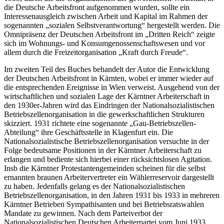
die Deutsche Arbeitsfront aufgenommen wurden, sollte ein
Interessenausgleich zwischen Arbeit und Kapital im Rahmen der
sogenannten „
sozialen Selbstverantwortung
“ hergestellt werden. Die
Omnipräsenz der Deutschen Arbeitsfront im „Dritten Reich“ zeigte
sich im Wohnungs- und Konsumgenossenschaftswesen und vor
allem durch die Freizeitorganisation „Kraft durch Freude“.
Im zweiten Teil des Buches behandelt der Autor die Entwicklung
der Deutschen Arbeitsfront in Kärnten, wobei er immer wieder auf
die entsprechenden Ereignisse in Wien verweist. Ausgehend von der
wirtschaftlichen und sozialen Lage der Kärntner Arbeiterschaft in
den 1930er-Jahren wird das Eindringen der Nationalsozialistischen
Betriebszellenorganisation in die gewerkschaftlichen Strukturen
skizziert. 1931 richtete eine sogenannte „Gau-Betriebszellen-
Abteilung“ ihre Geschäftsstelle in Klagenfurt ein. Die
Nationalsozialistische Betriebszellenorganisation versuchte in der
Folge bedeutsame Positionen in der Kärntner Arbeiterschaft zu
erlangen und bediente sich hierbei einer rücksichtslosen Agitation.
Insb die Kärntner Protestantengemeinden scheinen für die selbst
ernannten braunen Arbeitervertreter ein Wählerreservoir dargestellt
zu haben. Jedenfalls gelang es der Nationalsozialistischen
Betriebszellenorganisation, in den Jahren 1931 bis 1933 in mehreren
Kärntner Betrieben Sympathisanten und bei Betriebsratswahlen
Mandate zu gewinnen. Nach dem Parteiverbot der
Nationalsozialistischen Deutschen Arbeiterpartei vom Juni 1933