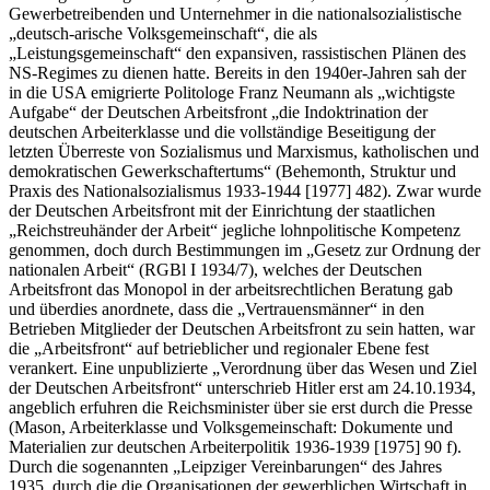
Gewerbetreibenden und Unternehmer in die nationalsozialistische
„deutsch-arische Volksgemeinschaft“, die als
„Leistungsgemeinschaft“ den expansiven, rassistischen Plänen des
NS-Regimes zu dienen hatte. Bereits in den 1940er-Jahren sah der
in die USA emigrierte Politologe
Franz Neumann
als „
wichtigste
Aufgabe
“ der Deutschen Arbeitsfront „
die Indoktrination der
deutschen Arbeiterklasse und die vollständige Beseitigung der
letzten Überreste von Sozialismus und Marxismus, katholischen und
demokratischen Gewerkschaftertums
“ (
Behemonth
,
Struktur und
Praxis des Nationalsozialismus 1933-1944
[1977] 482). Zwar wurde
der Deutschen Arbeitsfront mit der Einrichtung der staatlichen
„Reichstreuhänder der Arbeit“ jegliche lohnpolitische Kompetenz
genommen, doch durch Bestimmungen im „Gesetz zur Ordnung der
nationalen Arbeit“ (RGBl I 1934/7), welches der Deutschen
Arbeitsfront das Monopol in der arbeitsrechtlichen Beratung gab
und überdies anordnete, dass die „Vertrauensmänner“ in den
Betrieben Mitglieder der Deutschen Arbeitsfront zu sein hatten, war
die „Arbeitsfront“ auf betrieblicher und regionaler Ebene fest
verankert. Eine unpublizierte „
Verordnung über das Wesen und Ziel
der Deutschen Arbeitsfront“
unterschrieb
Hitler
erst am 24.10.1934,
angeblich erfuhren die Reichsminister über sie erst durch die Presse
(
Mason
,
Arbeiterklasse und Volksgemeinschaft: Dokumente und
Materialien zur deutschen Arbeiterpolitik 1936-1939
[1975] 90 f).
Durch die sogenannten „
Leipziger Vereinbarungen
“ des Jahres
1935, durch die die Organisationen der gewerblichen Wirtschaft in