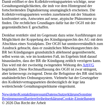
Damit eröffnet er den Kollektivvertragsparteien wichtige, neue
Gestaltungsmöglichkeiten, die insb vor dem Hintergrund der
fortschreitenden Digitalisierung unumgänglich erscheinen. Die
Kollektivvertragsparteien werden zunehmend mit der Situation
konfrontiert sein, Antworten auf neue, atypische Phänomene zu
finden. Die rechtlichen Grundlagen dafür hat der OGH mit der
gegenständlichen E geschaffen.
Denkbar restriktiv sind im Gegensatz dazu seine Ausführungen zur
Möglichkeit der Koppelung des Kündigungsrechts des AG mit dem
Abschluss eines Sozialplans. Der OGH hat unmissverständlich zum
Ausdruck gebracht, dass er zusätzlichen Mitwirkungsrechten des
BR bei Kündigungen grundsätzlich ablehnend gegenübersteht,
selbst wenn sie, wie im konkreten Fall, im Ergebnis bloß darauf
hinauslaufen, dass der BR die Kündigung zeitlich verzögern kann.
Das wird mit der zweiseitig zwingenden Wirkung des
ArbVG
begründet. Diese Rechtsauffassung des OGH ist zwar stringent,
aber keineswegs zwingend. Denn die Befugnisse des BR sind kein
unabänderliches Ordnungssystem. Vielmehr hat der Gesetzgeber
den Kollektivvertragsparteien diesbezüglich de lege lata
weitreichende Gestaltungsspielräume eingeräumt.
Newsletter
Kontakt
Impressum
Datenschutzerklärung
Sonstige
Bestimmungen
Barrierefreiheitserklärung
Cookie-Einstellungen
©
2026
Das Recht der Arbeit