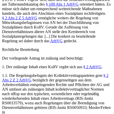
am Tatbestandskatalog des
§ 109 Abs 1 ArbVG
orientiert hätten. Es
müsse sich daher um entsprechend weitreichende Maßnahmen
handeln, die auch den Abschluss eines Sozialplans rechtfertigten.
§ 2 Abs 2 Z 5 ArbVG
ermögliche weiters die Regelung von
Mitwirkungsbefugnissen von AN bei der Durchführung von
Sozialplänen durch KollV. Gerade die Auflösung von
Dienstverhältnissen älterer AN stelle den Kernbereich von
Sozialplanregelungen dar. [...] Die konkret zu beurteilende
Regelung sei daher durch das
ArbVG
gedeckt.
Rechtliche Beurteilung
Der vorliegende Antrag ist zulässig und berechtigt:
1. Der zulässige Inhalt eines KollV ergibt sich aus
§ 2 ArbVG
.
1.1. Die Regelungsbefugnis der Kollektivvertragsparteien gem
§ 2
Abs 2 Z 2 ArbVG
bezüglich der gegenseitigen aus dem
Arbeitsverhältnis entspringenden Rechte und Pflichten der AG und
AN umfasst als zulässigen Inhalt kollektivvertraglicher Normen
nach stRsp nur den typischen, wesentlichen oder regelmäßig
wiederkehrenden Inhalt eines Arbeitsvertrags (RIS-Justiz
RS0033579), wozu auch Regelungen über die Beendigung von
Dienstverhältnissen gehören (RIS-Justiz RS0050933;
Mosler/Felten
in