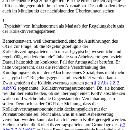
auf bestehende Rsp zurückgreifen. Für die ersten beiden Aspekte
trifft das hingegen nicht im selben Ausmaß zu. Deshalb sollen diese
auch im Mittelpunkt der nachfolgenden Überlegungen stehen.
1.
„Typizität“ von Inhaltsnormen als Maßstab der Regelungsbefugnis
der Kollektivvertragsparteien
Bemerkenswert, weil überraschend, sind die Ausführungen des
OGH zur Frage, ob die Regelungsbefugnis der
Kollektivvertragsparteien sich nur auf „typische, wesentliche und
regelmäßig wiederkehrende“ Inhalte von Arbeitsverträgen bezieht.
Darauf hatte sich im konkreten Fall der Antragsteller berufen. Er
hatte vorgebracht, dass die rechtliche Verschränkung des
Kündigungsrechts mit dem Abschluss eines Sozialplans nicht mehr
als „typischer“ Regelungsgegenstand bezeichnet werden kann.
Zwar genießen die Kollektivvertragsparteien gem
§ 2 Abs 2 Z 2
ArbVG
sogenannte „Kollektivvertragsautonomie“. Dh, sie können
frei darüber entscheiden, ob sie überhaupt einen KollV abschließen
wollen und welche Inhalte Gegenstand der Vereinbarung sein
sollen. Dennoch ist der OGH der Meinung, dass die
Kollektivvertragsautonomie nicht deckungsgleich mit der
Privatautonomie sei. Nicht alles, was in einem Arbeitsvertrag
vereinbart werden kann, darf auch in einem KollV geregelt werden.
Vielmehr seien die Kollektivvertragsparteien auf Grundlage des
§ 2
Abs 2 Z 2 ArbVG
auf jene Regelungsgegenstände beschränkt, die