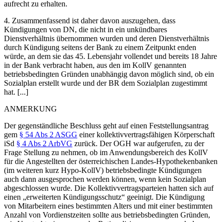
aufrecht zu erhalten.
4. Zusammenfassend ist daher davon auszugehen, dass
Kündigungen von DN, die nicht in ein unkündbares
Dienstverhältnis übernommen wurden und deren Dienstverhältnis
durch Kündigung seitens der Bank zu einem Zeitpunkt enden
würde, an dem sie das 45. Lebensjahr vollendet und bereits 18 Jahre
in der Bank verbracht haben, aus den im KollV genannten
betriebsbedingten Gründen unabhängig davon möglich sind, ob ein
Sozialplan erstellt wurde und der BR dem Sozialplan zugestimmt
hat. [...]
ANMERKUNG
Der gegenständliche Beschluss geht auf einen Feststellungsantrag
gem
§ 54 Abs 2 ASGG
einer kollektivvertragsfähigen Körperschaft
iSd
§ 4 Abs 2 ArbVG
zurück. Der OGH war aufgerufen, zu der
Frage Stellung zu nehmen, ob im Anwendungsbereich des KollV
für die Angestellten der österreichischen Landes-Hypothekenbanken
(im weiteren kurz Hypo-KollV) betriebsbedingte Kündigungen
auch dann ausgesprochen werden können, wenn kein Sozialplan
abgeschlossen wurde. Die Kollektivvertragsparteien hatten sich auf
einen „erweiterten Kündigungsschutz“ geeinigt. Die Kündigung
von Mitarbeitern eines bestimmten Alters und mit einer bestimmten
Anzahl von Vordienstzeiten sollte aus betriebsbedingten Gründen,