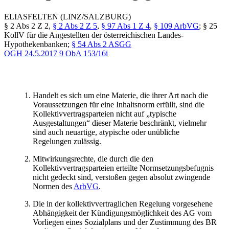
ELIAS
FELTEN
(LINZ/SALZBURG)
§ 2 Abs 2 Z 2,
§ 2 Abs 2 Z 5
,
§ 97 Abs 1 Z 4
,
§ 109 ArbVG
; § 25
KollV für die Angestellten der österreichischen Landes-
Hypothekenbanken;
§ 54 Abs 2 ASGG
OGH
24.5.2017
9 ObA 153/16i
Handelt es sich um eine Materie, die ihrer Art nach die
Voraussetzungen für eine Inhaltsnorm erfüllt, sind die
Kollektivvertragsparteien nicht auf „typische
Ausgestaltungen“ dieser Materie beschränkt, vielmehr
sind auch neuartige, atypische oder unübliche
Regelungen zulässig.
Mitwirkungsrechte, die durch die den
Kollektivvertragsparteien erteilte Normsetzungsbefugnis
nicht gedeckt sind, verstoßen gegen absolut zwingende
Normen des
ArbVG
.
Die in der kollektivvertraglichen Regelung vorgesehene
Abhängigkeit der Kündigungsmöglichkeit des AG vom
Vorliegen eines Sozialplans und der Zustimmung des BR