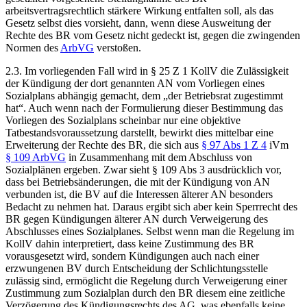
arbeitsvertragsrechtlich stärkere Wirkung entfalten soll, als das
Gesetz selbst dies vorsieht, dann, wenn diese Ausweitung der
Rechte des BR vom Gesetz nicht gedeckt ist, gegen die zwingenden
Normen des
ArbVG
verstoßen.
2.3. Im vorliegenden Fall wird in § 25 Z 1 KollV die Zulässigkeit
der Kündigung der dort genannten AN vom Vorliegen eines
Sozialplans abhängig gemacht, dem „der Betriebsrat zugestimmt
hat“. Auch wenn nach der Formulierung dieser Bestimmung das
Vorliegen des Sozialplans scheinbar nur eine objektive
Tatbestandsvoraussetzung darstellt, bewirkt dies mittelbar eine
Erweiterung der Rechte des BR, die sich aus
§ 97 Abs 1 Z 4
iVm
§ 109 ArbVG
in Zusammenhang mit dem Abschluss von
Sozialplänen ergeben. Zwar sieht § 109 Abs 3 ausdrücklich vor,
dass bei Betriebsänderungen, die mit der Kündigung von AN
verbunden ist, die BV auf die Interessen älterer AN besonders
Bedacht zu nehmen hat. Daraus ergibt sich aber kein Sperrrecht des
BR gegen Kündigungen älterer AN durch Verweigerung des
Abschlusses eines Sozialplanes. Selbst wenn man die Regelung im
KollV dahin interpretiert, dass keine Zustimmung des BR
vorausgesetzt wird, sondern Kündigungen auch nach einer
erzwungenen BV durch Entscheidung der Schlichtungsstelle
zulässig sind, ermöglicht die Regelung durch Verweigerung einer
Zustimmung zum Sozialplan durch den BR diesem eine zeitliche
Verzögerung des Kündigungsrechts des AG, was ebenfalls keine