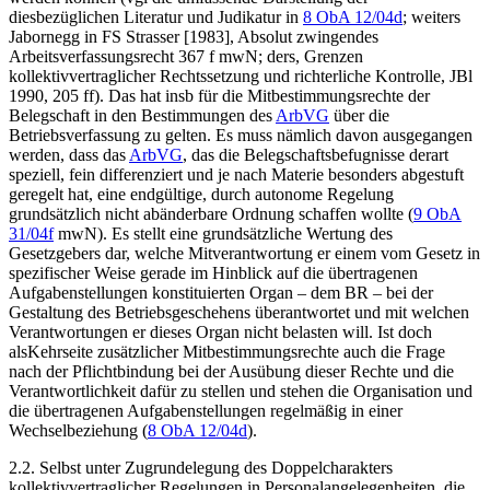
diesbezüglichen Literatur und Judikatur in
8 ObA 12/04d
; weiters
Jabornegg
in FS Strasser [1983], Absolut zwingendes
Arbeitsverfassungsrecht 367 f mwN;
ders
,
Grenzen
kollektivvertraglicher Rechtssetzung und richterliche Kontrolle
,
JBl
1990, 205
ff). Das hat insb für die Mitbestimmungsrechte der
Belegschaft in den Bestimmungen des
ArbVG
über die
Betriebsverfassung zu gelten. Es muss nämlich davon ausgegangen
werden, dass das
ArbVG
, das die Belegschaftsbefugnisse derart
speziell, fein differenziert und je nach Materie besonders abgestuft
geregelt hat, eine endgültige, durch autonome Regelung
grundsätzlich nicht abänderbare Ordnung schaffen wollte (
9 ObA
31/04f
mwN). Es stellt eine grundsätzliche Wertung des
Gesetzgebers dar, welche Mitverantwortung er einem vom Gesetz in
spezifischer Weise gerade im Hinblick auf die übertragenen
Aufgabenstellungen konstituierten Organ – dem BR – bei der
Gestaltung des Betriebsgeschehens überantwortet und mit welchen
Verantwortungen er dieses Organ nicht belasten will. Ist doch
als
Kehrseite zusätzlicher Mitbestimmungsrechte auch die Frage
nach der Pflichtbindung bei der Ausübung dieser Rechte und die
Verantwortlichkeit dafür zu stellen und stehen die Organisation und
die übertragenen Aufgabenstellungen regelmäßig in einer
Wechselbeziehung (
8 ObA 12/04d
).
2.2. Selbst unter Zugrundelegung des Doppelcharakters
kollektivvertraglicher Regelungen in Personalangelegenheiten, die