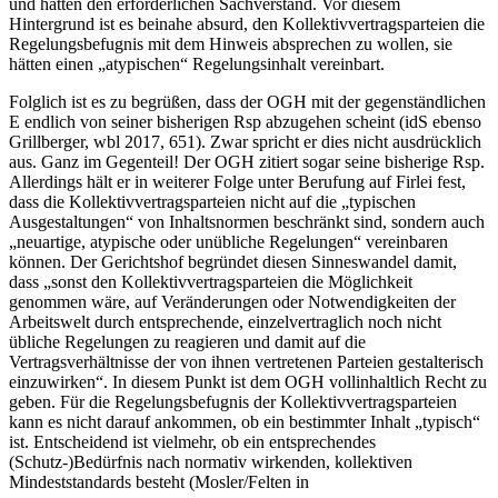
und hätten den erforderlichen Sachverstand. Vor diesem
Hintergrund ist es beinahe absurd, den Kollektivvertragsparteien die
Regelungsbefugnis mit dem Hinweis absprechen zu wollen, sie
hätten einen „atypischen“ Regelungsinhalt vereinbart.
Folglich ist es zu begrüßen, dass der OGH mit der gegenständlichen
E endlich von seiner bisherigen Rsp abzugehen scheint (idS ebenso
Grillberger
,
wbl 2017, 651
). Zwar spricht er dies nicht ausdrücklich
aus. Ganz im Gegenteil! Der OGH zitiert sogar seine bisherige Rsp.
Allerdings hält er in weiterer Folge unter Berufung auf
Firlei
fest,
dass die Kollektivvertragsparteien nicht auf die „typischen
Ausgestaltungen“ von Inhaltsnormen beschränkt sind, sondern auch
„neuartige, atypische oder unübliche Regelungen“ vereinbaren
können. Der Gerichtshof begründet diesen Sinneswandel damit,
dass „
sonst den Kollektivvertragsparteien die Möglichkeit
genommen wäre, auf Veränderungen oder Notwendigkeiten der
Arbeitswelt durch entsprechende, einzelvertraglich noch nicht
übliche Regelungen zu reagieren und damit auf die
Vertragsverhältnisse der von ihnen vertretenen Parteien gestalterisch
einzuwirken
“. In diesem Punkt ist dem OGH vollinhaltlich Recht zu
geben. Für die Regelungsbefugnis der Kollektivvertragsparteien
kann es nicht darauf ankommen, ob ein bestimmter Inhalt „typisch“
ist. Entscheidend ist vielmehr, ob ein entsprechendes
(Schutz-)Bedürfnis nach normativ wirkenden, kollektiven
Mindeststandards besteht (
Mosler/Felten
in