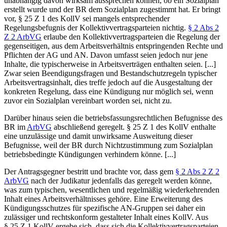
unabhängig davon wirksam aussprechen können, ob ein Sozialplan
erstellt wurde und der BR dem Sozialplan zugestimmt hat. Er bringt
vor, § 25 Z 1 des KollV sei mangels entsprechender
Regelungsbefugnis der Kollektivvertragsparteien nichtig.
§ 2 Abs 2
Z 2 ArbVG
erlaube den Kollektivvertragsparteien die Regelung der
gegenseitigen, aus dem Arbeitsverhältnis entspringenden Rechte und
Pflichten der AG und AN. Davon umfasst seien jedoch nur jene
Inhalte, die typischerweise in Arbeitsverträgen enthalten seien. [...]
Zwar seien Beendigungsfragen und Bestandschutzregeln typischer
Arbeitsvertragsinhalt, dies treffe jedoch auf die Ausgestaltung der
konkreten Regelung, dass eine Kündigung nur möglich sei, wenn
zuvor ein Sozialplan vereinbart worden sei, nicht zu.
Darüber hinaus seien die betriebsfassungsrechtlichen Befugnisse des
BR im
ArbVG
abschließend geregelt. § 25 Z 1 des KollV enthalte
eine unzulässige und damit unwirksame Ausweitung dieser
Befugnisse, weil der BR durch Nichtzustimmung zum Sozialplan
betriebsbedingte Kündigungen verhindern könne. [...]
Der Antragsgegner bestritt und brachte vor, dass gem
§ 2 Abs 2 Z 2
ArbVG
nach der Judikatur jedenfalls das geregelt werden könne,
was zum typischen, wesentlichen und regelmäßig wiederkehrenden
Inhalt eines Arbeitsverhältnisses gehöre. Eine Erweiterung des
Kündigungsschutzes für spezifische AN-Gruppen sei daher ein
zulässiger und rechtskonform gestalteter Inhalt eines KollV. Aus
§ 25 Z 1 KollV ergebe sich, dass sich die Kollektivvertragsparteien