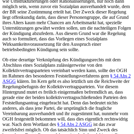
wie Umstrukturierungen oder Rationalisierungen, nur noch dann
möglich sein, wenn zuvor ein Sozialplan ausverhandelt wurde, dem
der BR seine Zustimmung erteilt hat. Der Zweck dieser Regelung
liegt offenkundig darin, dass dieser Personengruppe, die auf Grund
ihres Alters kaum mehr Chancen am Arbeitsmarkt hat, spezielle
Unterstützungen gewährt werden sollen, um die nachteiligen Folgen
der Kündigung abzufedern. Aus diesem Grund war die Regelung
auch so formuliert, dass das Vorliegen eines Sozialplans
Wirksamkeitsvoraussetzung für den Ausspruch einer
betriebsbedingten Kündigung sein sollte.
Ob eine derartige Verknüpfung des Kündigungsrechts mit dem
Abschluss eines Sozialplans zulässigerweise von den
Kollektivvertragsparteien vereinbart werden kann, sollte der OGH
im Rahmen des besonderen Feststellungsverfahrens gem
§ 54 Abs 2
ASGG
klären. Im Kern geht es also letztlich um die Reichweite der
Regelungsbefugnis der Kollektivvertragsparteien. Vor diesem
Hintergrund mutet es freilich einigermaßen befremdlich an, dass
gerade eine der beiden kollektivvertragsschließenden Parteien den
Feststellungsantrag eingebracht hat. Denn das bedeutet nichts
anderes, als dass jene Partei, die ursprünglich die fragliche
Vereinbarung ausverhandelt und ihr zugestimmt hat, nunmehr vom
OGH festgestellt bekommen will, dass dies eigentlich rechtswidrig
war. Nach dem Wortlaut des
§ 54 Abs 2 ASGG
ist das zwar
zweifelsfrei möglich. Ob das tatsächlich Sinn und Zweck des