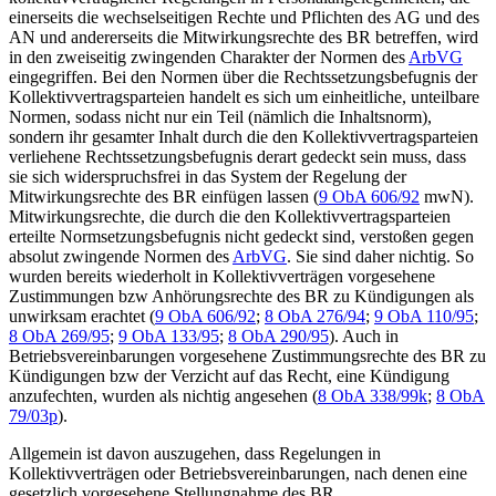
einerseits die wechselseitigen Rechte und Pflichten des AG und des
AN und andererseits die Mitwirkungsrechte des BR betreffen, wird
in den zweiseitig zwingenden Charakter der Normen des
ArbVG
eingegriffen. Bei den Normen über die Rechtssetzungsbefugnis der
Kollektivvertragsparteien handelt es sich um einheitliche, unteilbare
Normen, sodass nicht nur ein Teil (nämlich die Inhaltsnorm),
sondern ihr gesamter Inhalt durch die den Kollektivvertragsparteien
verliehene Rechtssetzungsbefugnis derart gedeckt sein muss, dass
sie sich widerspruchsfrei in das System der Regelung der
Mitwirkungsrechte des BR einfügen lassen (
9 ObA 606/92
mwN).
Mitwirkungsrechte, die durch die den Kollektivvertragsparteien
erteilte Normsetzungsbefugnis nicht gedeckt sind, verstoßen gegen
absolut zwingende Normen des
ArbVG
. Sie sind daher nichtig. So
wurden bereits wiederholt in Kollektivverträgen vorgesehene
Zustimmungen bzw Anhörungsrechte des BR zu Kündigungen als
unwirksam erachtet (
9 ObA 606/92
;
8 ObA 276/94
;
9 ObA 110/95
;
8 ObA 269/95
;
9 ObA 133/95
;
8 ObA 290/95
). Auch in
Betriebsvereinbarungen vorgesehene Zustimmungsrechte des BR zu
Kündigungen bzw der Verzicht auf das Recht, eine Kündigung
anzufechten, wurden als nichtig angesehen (
8 ObA 338/99k
;
8 ObA
79/03p
).
Allgemein ist davon auszugehen, dass Regelungen in
Kollektivverträgen oder Betriebsvereinbarungen, nach denen eine
gesetzlich vorgesehene Stellungnahme des BR