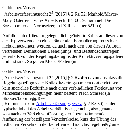
Gahleitner/Mosler
5
,
Arbeitsverfassungsrecht 2
[2015] § 2 Rz 52;
Marhold/Mayer-
2
Maly
,
Österreichisches Arbeitsrecht II
, 60;
Schrammel
,
Die
Sozialpartner als Normsetzer
, in
FS Raschauer 521
ua).
Auf die in der Literatur gelegentlich geäußerte Kritik an dieser von
der Rsp verwendeten einschränkenden Formulierung muss hier
nicht eingegangen werden, da auch nach den von diesen Autoren
vertretenen Definitionen Beendigungs- und Bestandschutzregeln
jedenfalls von der Regelungsbefugnis der Kollektivvertragsparteien
umfasst sind. So gehen
Mosler/Felten
(in
Gahleitner/Mosler
5
,
Arbeitsverfassungsrecht 2
[2015] § 2 Rz 49) davon aus, dass die
Regelungsbefugnis der Kollektivvertragsparteien dort endet, wo
kein spezielles Bedürfnis nach einer verbindlichen Festlegung von
Mindestarbeitsbedingungen mehr besteht. Nach
Strasser
(in
Strasser/Jabornegg/Resch
,
Kommentar zum
Arbeitsverfassungsgesetz
, § 2 Rz 30
) ist der
typische Inhalt des Arbeitsverhältnisses gemeint, also genau das,
was nach der Verkehrsauffassung, der übereinstimmenden
Auffassung der beteiligten Verkehrskreise, kurz der Übung des
redlichen Verkehrs in der betreffenden Branche, regelmäßig unter