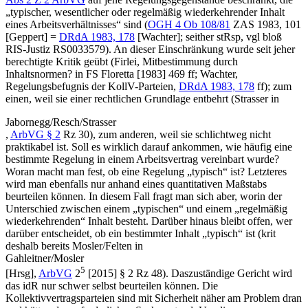
„typischer, wesentlicher oder regelmäßig wiederkehrender Inhalt
eines Arbeitsverhältnisses“ sind (
OGH
4 Ob 108/81
ZAS 1983, 101
[
Geppert
] =
DRdA 1983, 178
[
Wachter
]
; seither stRsp, vgl bloß
RIS-Justiz RS0033579). An dieser Einschränkung wurde seit jeher
berechtigte Kritik geübt (
Firlei
,
Mitbestimmung durch
Inhaltsnormen?
in
FS Floretta [1983] 469
ff;
Wachter
,
Regelungsbefugnis der KollV-Parteien
,
DRdA 1983, 178
ff); zum
einen, weil sie einer rechtlichen Grundlage entbehrt (
Strasser
in
Jabornegg/Resch/Strasser
,
ArbVG § 2
Rz 30
), zum anderen, weil sie schlichtweg nicht
praktikabel ist. Soll es wirklich darauf ankommen, wie häufig eine
bestimmte Regelung in einem Arbeitsvertrag vereinbart wurde?
Woran macht man fest, ob eine Regelung „typisch“ ist? Letzteres
wird man ebenfalls nur anhand eines quantitativen Maßstabs
beurteilen können. In diesem Fall fragt man sich aber, worin der
Unterschied zwischen einem „typischen“ und einem „regelmäßig
wiederkehrenden“ Inhalt besteht. Darüber hinaus bleibt offen, wer
darüber entscheidet, ob ein bestimmter Inhalt „typisch“ ist (krit
deshalb bereits
Mosler/Felten
in
Gahleitner/Mosler
5
[Hrsg],
ArbVG
2
[2015] § 2 Rz 48). Das
zuständige Gericht wird
das idR nur schwer selbst beurteilen können. Die
Kollektivvertragsparteien sind mit Sicherheit näher am Problem dran