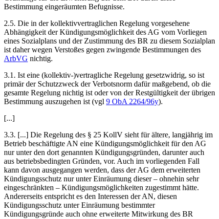
Bestimmung eingeräumten Befugnisse.
2.5. Die in der kollektivvertraglichen Regelung vorgesehene
Abhängigkeit der Kündigungsmöglichkeit des AG vom Vorliegen
eines Sozialplans und der Zustimmung des BR zu diesem Sozialplan
ist daher wegen Verstoßes gegen zwingende Bestimmungen des
ArbVG
nichtig.
3.1. Ist eine (kollektiv-)vertragliche Regelung gesetzwidrig, so ist
primär der Schutzzweck der Verbotsnorm dafür maßgebend, ob die
gesamte Regelung nichtig ist oder von der Restgültigkeit der übrigen
Bestimmung auszugehen ist (vgl
9 ObA 2264/96y
).
[...]
3.3. [...] Die Regelung des § 25 KollV sieht für ältere, langjährig im
Betrieb beschäftigte AN eine Kündigungsmöglichkeit für den AG
nur unter den dort genannten Kündigungsgründen, darunter auch
aus betriebsbedingten Gründen, vor. Auch im vorliegenden Fall
kann davon ausgegangen werden, dass der AG dem erweiterten
Kündigungsschutz nur unter Einräumung dieser – ohnehin sehr
eingeschränkten – Kündigungsmöglichkeiten zugestimmt hätte.
Andererseits entspricht es den Interessen der AN, diesen
Kündigungsschutz unter Einräumung bestimmter
Kündigungsgründe auch ohne erweiterte Mitwirkung des BR