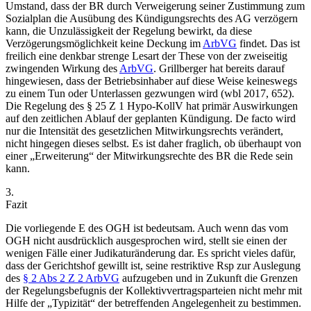
Umstand, dass der BR durch Verweigerung seiner Zustimmung zum
Sozialplan die Ausübung des Kündigungsrechts des AG verzögern
kann, die Unzulässigkeit der Regelung bewirkt, da diese
Verzögerungsmöglichkeit keine Deckung im
ArbVG
findet. Das ist
freilich eine denkbar strenge Lesart der These von der zweiseitig
zwingenden Wirkung des
ArbVG
.
Grillberger
hat bereits darauf
hingewiesen, dass der Betriebsinhaber auf diese Weise keineswegs
zu einem Tun oder Unterlassen gezwungen wird (
wbl 2017, 652
).
Die Regelung des § 25 Z 1 Hypo-KollV hat primär Auswirkungen
auf den zeitlichen Ablauf der geplanten Kündigung. De facto wird
nur die Intensität des gesetzlichen Mitwirkungsrechts verändert,
nicht hingegen dieses selbst. Es ist daher fraglich, ob überhaupt von
einer „Erweiterung“ der Mitwirkungsrechte des BR die Rede sein
kann.
3.
Fazit
Die vorliegende E des OGH ist bedeutsam. Auch wenn das vom
OGH nicht ausdrücklich ausgesprochen wird, stellt sie einen der
wenigen Fälle einer Judikaturänderung dar. Es spricht vieles dafür,
dass der Gerichtshof gewillt ist, seine restriktive Rsp zur Auslegung
des
§ 2 Abs 2 Z 2 ArbVG
aufzugeben und in Zukunft die Grenzen
der Regelungsbefugnis der Kollektivvertragsparteien nicht mehr mit
Hilfe der „Typizität“ der betreffenden Angelegenheit zu bestimmen.