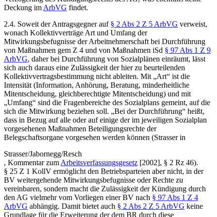
Deckung im
ArbVG
findet.
2.4. Soweit der Antragsgegner auf
§ 2 Abs 2 Z 5 ArbVG
verweist,
wonach Kollektivverträge Art und Umfang der
Mitwirkungsbefugnisse der Arbeitnehmerschaft bei Durchführung
von Maßnahmen gem Z 4 und von Maßnahmen iSd
§ 97 Abs 1 Z 9
ArbVG
, daher bei Durchführung von Sozialplänen einräumt, lässt
sich auch daraus eine Zulässigkeit der hier zu beurteilenden
Kollektivvertragsbestimmung nicht ableiten. Mit „Art“ ist die
Intensität (Information, Anhörung, Beratung, minderheitliche
Mitentscheidung, gleichberechtigte Mitentscheidung) und mit
„Umfang“ sind die Fragenbereiche des Sozialplans gemeint, auf die
sich die Mitwirkung beziehen soll. „Bei der Durchführung“ heißt,
dass in Bezug auf alle oder auf einige der im jeweiligen Sozialplan
vorgesehenen Maßnahmen Beteiligungsrechte der
Belegschaftsorgane vorgesehen werden können (
Strasser
in
Strasser/Jabornegg/Resch
,
Kommentar zum
Arbeitsverfassungsgesetz
[2002], § 2 Rz 46
).
§ 25 Z 1 KollV ermöglicht den Betriebsparteien aber nicht, in der
BV weitergehende Mitwirkungsbefugnisse oder Rechte zu
vereinbaren, sondern macht die Zulässigkeit der Kündigung durch
den AG vielmehr vom Vorliegen einer BV nach
§ 97 Abs 1 Z 4
ArbVG
abhängig. Damit bietet auch
§ 2 Abs 2 Z 5 ArbVG
keine
Grundlage für die Erweiterung der dem BR durch diese