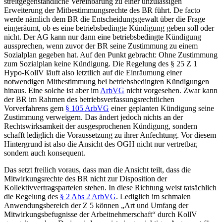
streitgegenständliche Vereinbarung zu einer unzulässigen
Erweiterung der Mitbestimmungsrechte des BR führt. De facto
werde nämlich dem BR die Entscheidungsgewalt über die Frage
eingeräumt, ob es eine betriebsbedingte Kündigung geben soll oder
nicht. Der AG kann nur dann eine betriebsbedingte Kündigung
aussprechen, wenn zuvor der BR seine Zustimmung zu einem
Sozialplan gegeben hat. Auf den Punkt gebracht: Ohne Zustimmung
zum Sozialplan keine Kündigung. Die Regelung des § 25 Z 1
Hypo-KollV läuft also letztlich auf die Einräumung einer
notwendigen Mitbestimmung bei betriebsbedingten Kündigungen
hinaus. Eine solche ist aber im
ArbVG
nicht vorgesehen. Zwar kann
der BR im Rahmen des betriebsverfassungsrechtlichen
Vorverfahrens gem
§ 105 ArbVG
einer geplanten Kündigung seine
Zustimmung verweigern. Das ändert jedoch nichts an der
Rechtswirksamkeit der ausgesprochenen Kündigung, sondern
schafft lediglich die Voraussetzung zu ihrer Anfechtung. Vor diesem
Hintergrund ist also die Ansicht des OGH nicht nur vertretbar,
sondern auch konsequent.
Das setzt freilich voraus, dass man die Ansicht teilt, dass die
Mitwirkungsrechte des BR nicht zur Disposition der
Kollektivvertragsparteien stehen. In diese Richtung weist tatsächlich
die Regelung des
§ 2 Abs 2 ArbVG
. Lediglich im schmalen
Anwendungsbereich der Z 5 können „Art und Umfang der
Mitwirkungsbefugnisse der Arbeitnehmerschaft“ durch KollV