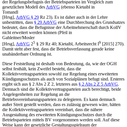
der Regelungsbefugnis der Betriebsparteien im Vergleich zum
gesetzlichen Modell des
ArbVG
(ebenso
Kietaibl
in
Tomandl
[Hrsg],
ArbVG § 29
Rz 23
). Es ist daher auch in der Lehre
unbestritten, dass
§ 29 ArbVG
eine Durchbrechung des Grundsatzes
bedeutet, dass die Befugnisse der Arbeitnehmerschaft durch KollV
nicht erweitert werden können (
Pfeil
in
Gahleitner/Mosler
5
9
[Hrsg],
ArbVG
2
§ 29 Rz 40;
Kietaibl
,
Arbeitsrecht I
[2015] 270).
Damit steht aber fest, dass die Betriebsverfassung gerade keine
unabänderbare Ordnung ist.
Diese Feststellung ist deshalb von Bedeutung, da, wie der OGH
selbst festhält, kein Zweifel besteht, dass die
Kollektivvertragsparteien sowohl zur Regelung eines erweiterten
Kündigungsschutzes als auch von Sozialplänen befugt sind. Ersteres
ergibt sich aus § 2 Abs 2 Z 2, letzteres aus
§ 2 Abs 2 Z 5 ArbVG
.
Demnach sind die Kollektivvertragsparteien auch berechtigt, beide
Angelegenheiten zur Regelung an die
Betriebsvereinbarungsparteien zu delegieren. Es kann demnach
außer Streit gestellt werden, dass es zulässig gewesen wäre, hätten
die Kollektivvertragsparteien vereinbart, dass die nähere
Ausgestaltung des erweiterten Kündigungsschutzes durch die
Betriebsparteien mittels BV vorgenommen werden soll. Auf diese
Weise kann der gesetzliche Gestaltungsspielraum der