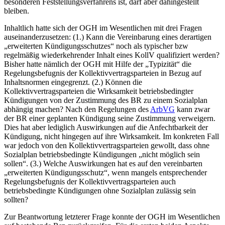
besonderen Feststellungsverfahrens ist, darf aber dahingestellt
bleiben.
Inhaltlich hatte sich der OGH im Wesentlichen mit drei Fragen
auseinanderzusetzen: (1.) Kann die Vereinbarung eines derartigen
„erweiterten Kündigungsschutzes“ noch als typischer bzw
regelmäßig wiederkehrender Inhalt eines KollV qualifiziert werden?
Bisher hatte nämlich der OGH mit Hilfe der „Typizität“ die
Regelungsbefugnis der Kollektivvertragsparteien in Bezug auf
Inhaltsnormen eingegrenzt. (2.) Können die
Kollektivvertragsparteien die Wirksamkeit betriebsbedingter
Kündigungen von der Zustimmung des BR zu einem Sozialplan
abhängig machen? Nach den Regelungen des
ArbVG
kann zwar
der BR einer geplanten Kündigung seine Zustimmung verweigern.
Dies hat aber lediglich Auswirkungen auf die Anfechtbarkeit der
Kündigung, nicht hingegen auf ihre Wirksamkeit. Im konkreten Fall
war jedoch von den Kollektivvertragsparteien gewollt, dass ohne
Sozialplan betriebsbedingte Kündigungen „nicht möglich sein
sollen“. (3.) Welche Auswirkungen hat es auf den vereinbarten
„erweiterten Kündigungsschutz“, wenn mangels entsprechender
Regelungsbefugnis der Kollektivvertragsparteien auch
betriebsbedingte Kündigungen ohne Sozialplan zulässig sein
sollten?
Zur Beantwortung letzterer Frage konnte der OGH im Wesentlichen