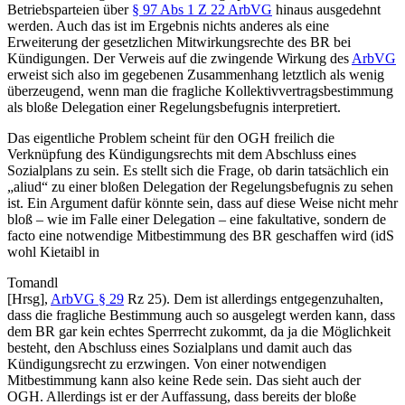
Betriebsparteien über
§ 97 Abs 1 Z 22 ArbVG
hinaus ausgedehnt
werden. Auch das ist im Ergebnis nichts anderes als eine
Erweiterung der gesetzlichen Mitwirkungsrechte des BR bei
Kündigungen. Der Verweis auf die zwingende Wirkung des
ArbVG
erweist sich also im gegebenen Zusammenhang letztlich als wenig
überzeugend, wenn man die fragliche Kollektivvertragsbestimmung
als bloße Delegation einer Regelungsbefugnis interpretiert.
Das eigentliche Problem scheint für den OGH freilich die
Verknüpfung des Kündigungsrechts mit dem Abschluss eines
Sozialplans zu sein. Es stellt sich die Frage, ob darin tatsächlich ein
„aliud“ zu einer bloßen Delegation der Regelungsbefugnis zu sehen
ist. Ein Argument dafür könnte sein, dass auf diese Weise nicht mehr
bloß – wie im Falle einer Delegation – eine fakultative, sondern de
facto eine notwendige Mitbestimmung des BR geschaffen wird (idS
wohl
Kietaibl
in
Tomandl
[Hrsg],
ArbVG § 29
Rz 25
). Dem ist allerdings entgegenzuhalten,
dass die fragliche Bestimmung auch so ausgelegt werden kann, dass
dem BR gar kein echtes Sperrrecht zukommt, da ja die Möglichkeit
besteht, den Abschluss eines Sozialplans und damit auch das
Kündigungsrecht zu erzwingen. Von einer notwendigen
Mitbestimmung kann also keine Rede sein. Das sieht auch der
OGH. Allerdings ist er der Auffassung, dass bereits der bloße