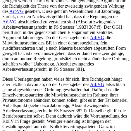
geregelt werden. Darin wird zumeist ein gewichtiges Argument für
die Richtigkeit der These von der zweiseitig zwingenden Wirkung
des
ArbVG
gesehen. Diese geht im Wesentlichen auf
Jabornegg
zurück, der den Nachweis geführt hat, dass die Regelungen des
ArbVG
abschließend zu verstehen sind (
Absolut zwingendes
Arbeitsverfassungsrecht
, in
FS Strasser [1983] 367
ff). Der OGH
beruft sich in der gegenständlichen E sogar auf ein zentrales
Argument
Jaborneggs
. Da der Gesetzgeber des
ArbVG
die
Mitwirkungsrechte des BR in einer derart speziellen, fein
ausdifferenzierten und je nach Materie besonders abgestuften Form
geregelt hat, ist davon auszugehen, dass er damit eine „
endgültige,
durch autonome Regelung grundsätzlich nicht abänderbare Ordnung
schaffen wollte
“ (
Jabornegg
,
Absolut zwingendes
Arbeitsverfassungsrecht
, in
FS Strasser 381
).
Diese Überlegungen haben vieles für sich. Ihre Richtigkeit hängt
aber letztlich davon ab, ob der Gesetzgeber des
ArbVG
tatsächlich
„eine abgeschlossene“ Ordnung geschaffen hat. Dafür, dass die
Einzelvertragsparteien die Mitwirkungsrechte im Rahmen ihrer
Privatautonomie abändern können sollen, gibt es in der Tat keinerlei
Anhaltspunkt (siehe dazu
Jabornegg
,
Absolut zwingendes
Arbeitsverfassungsrecht
, in
FS Strasser 382
f). Dasselbe gilt für die
Betriebsparteien selbst. Denn dadurch wäre die Vorrangstellung des
KollV in Frage gestellt. Weniger eindeutig ist hingegen der
Gestaltungsspielraum der Kollektivvertragsparteien. Ganz im