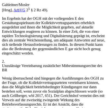
Gahleitner/Mosler
5
[Hrsg],
ArbVG
2
§ 2 Rz 49).
Im Ergebnis hat der OGH mit der vorliegenden E den
Gestaltungsspielraum der Kollektivvertragsparteien erheblich
ausgedehnt und ihnen die Möglichkeit gegeben, auf aktuelle
Entwicklungen reagieren zu können. In einer Zeit, die von einer
rapiden Technologisierung und Digitalisierung geprägt ist, erscheint
dies als zentrale Weichenstellung, um adäquate Antworten auf neue,
sich stellende Herausforderungen zu finden. In diesem Punkt kann
also die Bedeutung der gegenständlichen E gar nicht hoch genug
eingeschätzt werden.
2.
Unzulässige Vereinbarung zusätzlicher Mitbestimmungsrechte des
BR
Wenig überraschend sind hingegen die Ausführungen des OGH zu
der Frage, ob die Kollektivvertragsparteien vereinbaren können,
dass die Möglichkeit betriebsbedingter Kündigungen nur dann
bestehen soll, wenn zuvor ein Sozialplan abgeschlossen wurde (so
auch
Grillberger
,
wbl 2017, 651
). Der Gerichtshof verneint dies mit
Verweis auf die zweiseitig zwingende Wirkung des
Betriebsverfassungsrechts. Er ist der Ansicht, dass die