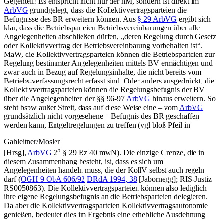
Gegenteil! Es entspricht nicht nur der hM, sondern ist direkt im
ArbVG
grundgelegt, dass die Kollektivvertragsparteien die
Befugnisse des BR erweitern können. Aus
§ 29 ArbVG
ergibt sich
klar, dass die Betriebsparteien Betriebsvereinbarungen über alle
Angelegenheiten abschließen dürfen, „
deren Regelung durch Gesetz
oder Kollektivvertrag der Betriebsvereinbarung vorbehalten ist
“.
MaW, die Kollektivvertragsparteien können die Betriebsparteien zur
Regelung bestimmter Angelegenheiten mittels BV ermächtigen und
zwar auch in Bezug auf Regelungsinhalte, die nicht bereits vom
Betriebs-
verfassungsrecht erfasst sind. Oder anders ausgedrückt, die
Kollektivvertragsparteien können die Regelungsbefugnis der BV
über die Angelegenheiten der §§ 96-97
ArbVG
hinaus erweitern. So
steht bspw außer Streit, dass auf diese Weise eine – vom
ArbVG
grundsätzlich nicht vorgesehene – Befugnis des BR geschaffen
werden kann, Entgeltregelungen zu treffen (vgl bloß
Pfeil
in
Gahleitner/Mosler
5
[Hrsg],
ArbVG
2
§ 29 Rz 40 mwN). Die einzige Grenze, die in
diesem Zusammenhang besteht, ist, dass es sich um
Angelegenheiten handeln muss, die der KollV selbst auch regeln
darf (
OGH
9 ObA 606/92
DRdA 1994, 38
[
Jabornegg
]
; RIS-Justiz
RS0050863). Die Kollektivvertragsparteien können also lediglich
ihre eigene Regelungsbefugnis an die Betriebsparteien delegieren.
Da aber die Kollektivvertragsparteien Kollektivvertragsautonomie
genießen, bedeutet dies im Ergebnis eine erhebliche Ausdehnung