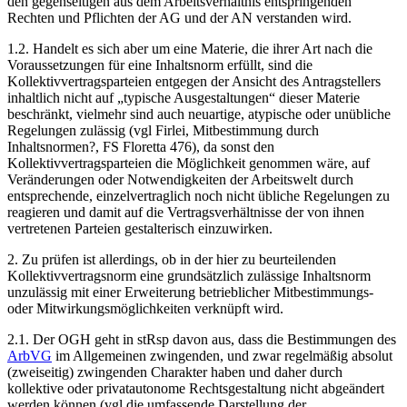
den gegenseitigen aus dem Arbeitsverhältnis entspringenden
Rechten und Pflichten der AG und der AN verstanden wird.
1.2. Handelt es sich aber um eine Materie, die ihrer Art nach die
Voraussetzungen für eine Inhaltsnorm erfüllt, sind die
Kollektivvertragsparteien entgegen der Ansicht des Antragstellers
inhaltlich nicht auf „typische Ausgestaltungen“ dieser Materie
beschränkt, vielmehr sind auch neuartige, atypische oder unübliche
Regelungen zulässig (vgl
Firlei
,
Mitbestimmung durch
Inhaltsnormen?
,
FS Floretta 476
), da sonst den
Kollektivvertragsparteien die Möglichkeit genommen wäre, auf
Veränderungen oder Notwendigkeiten der Arbeitswelt durch
entsprechende, einzelvertraglich noch nicht übliche Regelungen zu
reagieren und damit auf die Vertragsverhältnisse der von ihnen
vertretenen Parteien gestalterisch einzuwirken.
2. Zu prüfen ist allerdings, ob in der hier zu beurteilenden
Kollektivvertragsnorm eine grundsätzlich zulässige Inhaltsnorm
unzulässig mit einer Erweiterung betrieblicher Mitbestimmungs-
oder Mitwirkungsmöglichkeiten verknüpft wird.
2.1. Der OGH geht in stRsp davon aus, dass die Bestimmungen des
ArbVG
im Allgemeinen zwingenden, und zwar regelmäßig absolut
(zweiseitig) zwingenden Charakter haben und daher durch
kollektive oder privatautonome Rechtsgestaltung nicht abgeändert
werden können (vgl die umfassende Darstellung der