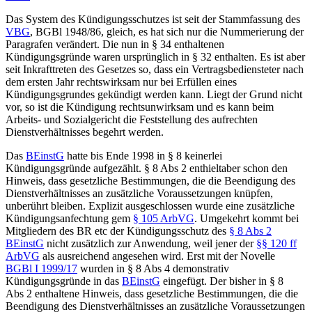
Das System des Kündigungsschutzes ist seit der Stammfassung des
VBG
, BGBl 1948/86, gleich, es hat sich nur die Nummerierung der
Paragrafen verändert. Die nun in § 34 enthaltenen
Kündigungsgründe waren ursprünglich in § 32 enthalten. Es ist aber
seit Inkrafttreten des Gesetzes so, dass ein Vertragsbediensteter nach
dem ersten Jahr rechtswirksam nur bei Erfüllen eines
Kündigungsgrundes gekündigt werden kann. Liegt der Grund nicht
vor, so ist die Kündigung rechtsunwirksam und es kann beim
Arbeits- und Sozialgericht die Feststellung des aufrechten
Dienstverhältnisses begehrt werden.
Das
BEinstG
hatte bis Ende 1998 in § 8 keinerlei
Kündigungsgründe aufgezählt. § 8 Abs 2 enthielt
aber schon den
Hinweis, dass gesetzliche Bestimmungen, die die Beendigung des
Dienstverhältnisses an zusätzliche Voraussetzungen knüpfen,
unberührt bleiben. Explizit ausgeschlossen wurde eine zusätzliche
Kündigungsanfechtung gem
§ 105 ArbVG
. Umgekehrt kommt bei
Mitgliedern des BR etc der Kündigungsschutz des
§ 8 Abs 2
BEinstG
nicht zusätzlich zur Anwendung, weil jener der
§§ 120 ff
ArbVG
als ausreichend angesehen wird. Erst mit der Novelle
BGBl I 1999/17
wurden in § 8 Abs 4 demonstrativ
Kündigungsgründe in das
BEinstG
eingefügt. Der bisher in § 8
Abs 2 enthaltene Hinweis, dass gesetzliche Bestimmungen, die die
Beendigung des Dienstverhältnisses an zusätzliche Voraussetzungen