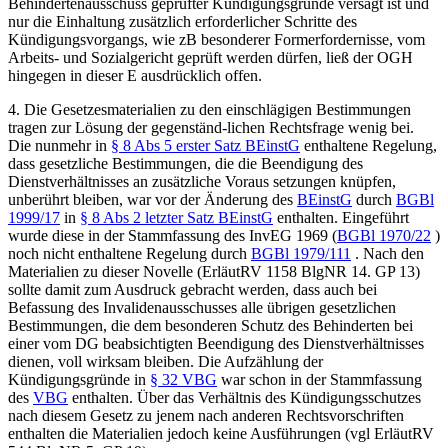
Behindertenausschuss geprüfter Kündigungsgründe versagt ist und
nur die Einhaltung zusätzlich erforderlicher Schritte des
Kündigungsvorgangs, wie zB besonderer Formerfordernisse, vom
Arbeits- und Sozialgericht geprüft werden dürfen, ließ der OGH
hingegen in dieser E ausdrücklich offen.
4.
Die Gesetzesmaterialien zu den einschlägigen Bestimmungen
tragen zur Lösung der gegenständ-
lichen Rechtsfrage wenig bei.
Die nunmehr in
§ 8 Abs 5 erster Satz BEinstG
enthaltene Regelung,
dass gesetzliche Bestimmungen, die die Beendigung des
Dienstverhältnisses an zusätzliche Voraus setzungen knüpfen,
unberührt bleiben, war vor der Änderung des
BEinstG
durch
BGBl
1999/17
in
§ 8 Abs 2 letzter Satz BEinstG
enthalten. Eingeführt
wurde diese in der Stammfassung des InvEG 1969 (
BGBl 1970/22
)
noch nicht enthaltene Regelung durch
BGBl 1979/111
. Nach den
Materialien zu dieser Novelle (ErläutRV 1158 BlgNR 14. GP 13)
sollte damit zum Ausdruck gebracht werden, dass auch bei
Befassung des Invalidenausschusses alle übrigen gesetzlichen
Bestimmungen, die dem besonderen Schutz des Behinderten bei
einer vom DG beabsichtigten Beendigung des Dienstverhältnisses
dienen, voll wirksam bleiben. Die Aufzählung der
Kündigungsgründe in
§ 32 VBG
war schon in der Stammfassung
des
VBG
enthalten. Über das Verhältnis des Kündigungsschutzes
nach diesem Gesetz zu jenem nach anderen Rechtsvorschriften
enthalten die Materialien jedoch keine Ausführungen (vgl ErläutRV