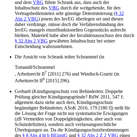
und dem
VBG
führte Schrank aus, dass auch der
Inhaltsschutz des
VBG
durch die weitgehende, für den
Vertragsbediensteten sehr günstige Determinierung (
§ 32
Abs 2 VBG
) jenem des InvEG überlegen sei und diesen
daher verdränge, müsse doch die Verfahrensbindung des
InvEG mangels einzelfunktionellen Gegenstücks aufrecht
bleiben. Materiell habe aber der Invalidenausschuss den durch
§ 32 Abs 2 VBG
gewährten Inhaltsschutz bei seiner
Entscheidung wahrzunehmen.
Die Ansicht von
Schrank
teilen
Schrammel
(in
Tomandl/Schrammel
7
,
Arbeitsrecht II
[2011] 276) und
Windisch-Graet
z (in
9
Arbeitsrecht II
[2015] 296).
Gerhartl
(
Kündigungsschutz von Behinderten: Doppelte
Prüfung gleicher Kündigungsgründe?
RdW 2011, 547
f;
allgemein dazu siehe auch
ders
,
Kündigungsschutz
begünstigter Behinderter
,
ASoK 2016, 179
[180 f]) stellt für
die Lösung der Frage nicht nur systematische Erwägungen
(zB Vermeiden von Doppelgleisigkeiten, aber auch von
Schutzdefiziten), sondern auch verfassungsrechtliche
Überlegungen an. Da die Kündigungsschutzbestimmungen
des
§ 8 Abs 4 lit b BEinstG
und
§ 32 Abs 2 Z 2 VBG
einen