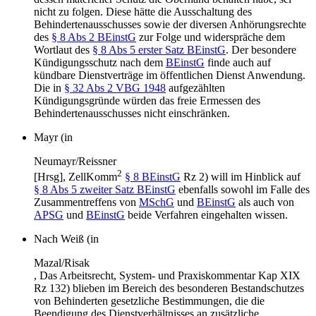
nicht zu folgen. Diese hätte die Ausschaltung des
Behindertenausschusses sowie der diversen Anhörungsrechte
des
§ 8 Abs 2 BEinstG
zur Folge und widerspräche dem
Wortlaut des
§ 8 Abs 5 erster Satz BEinstG
. Der besondere
Kündigungsschutz nach dem
BEinstG
finde auch auf
kündbare Dienstverträge im öffentlichen Dienst Anwendung.
Die in
§ 32 Abs 2 VBG 1948
aufgezählten
Kündigungsgründe würden das freie Ermessen des
Behindertenausschusses nicht einschränken.
Mayr
(in
Neumayr/Reissner
2
[Hrsg],
ZellKomm
§ 8 BEinstG
Rz 2) will im Hinblick auf
§ 8 Abs 5 zweiter Satz BEinstG
ebenfalls sowohl im Falle des
Zusammentreffens von
MSchG
und
BEinstG
als auch von
APSG
und
BEinstG
beide Verfahren eingehalten wissen.
Nach
Weiß
(in
Mazal/Risak
,
Das Arbeitsrecht, System- und Praxiskommentar Kap XIX
Rz 132
) blieben im Bereich des besonderen Bestandschutzes
von Behinderten gesetzliche Bestimmungen, die die
Beendigung des Dienstverhältnisses an zusätzliche