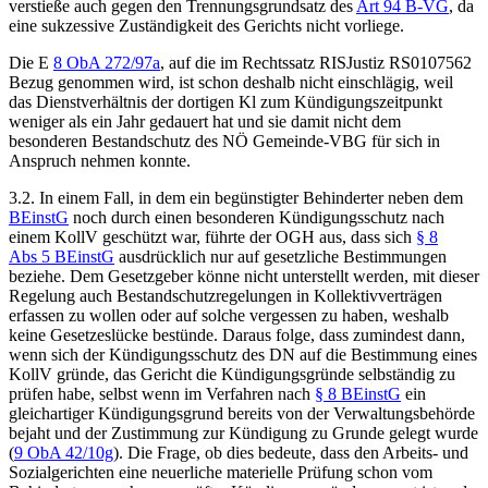
verstieße auch gegen den Trennungsgrundsatz des
Art 94 B-VG
, da
eine sukzessive Zuständigkeit des Gerichts nicht vorliege.
Die E
8 ObA 272/97a
, auf die im Rechtssatz RISJustiz RS0107562
Bezug genommen wird, ist schon deshalb nicht einschlägig, weil
das Dienstverhältnis der dortigen Kl zum Kündigungszeitpunkt
weniger als ein Jahr gedauert hat und sie damit nicht dem
besonderen Bestandschutz des NÖ Gemeinde-VBG für sich in
Anspruch nehmen konnte.
3.2.
In einem Fall, in dem ein begünstigter Behinderter neben dem
BEinstG
noch durch einen besonderen Kündigungsschutz nach
einem KollV geschützt war, führte der OGH aus, dass sich
§ 8
Abs 5 BEinstG
ausdrücklich nur auf
gesetzliche
Bestimmungen
beziehe. Dem Gesetzgeber könne nicht unterstellt werden, mit dieser
Regelung auch Bestandschutzregelungen in Kollektivverträgen
erfassen zu wollen oder auf solche vergessen zu haben, weshalb
keine Gesetzeslücke bestünde. Daraus folge, dass zumindest dann,
wenn sich der Kündigungsschutz des DN auf die Bestimmung eines
KollV gründe, das Gericht die Kündigungsgründe selbständig zu
prüfen habe, selbst wenn im Verfahren nach
§ 8 BEinstG
ein
gleichartiger Kündigungsgrund bereits von der Verwaltungsbehörde
bejaht und der Zustimmung zur Kündigung zu Grunde gelegt wurde
(
9 ObA 42/10g
). Die Frage, ob dies bedeute, dass den Arbeits- und
Sozialgerichten eine neuerliche materielle Prüfung schon vom