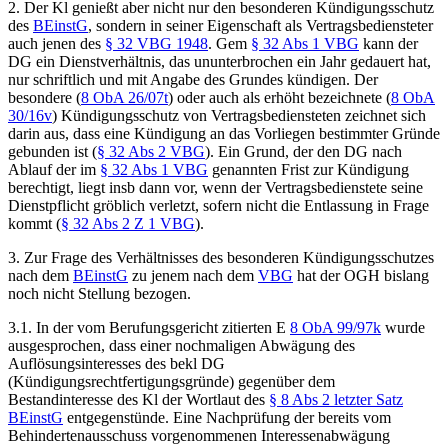
2.
Der Kl genießt aber nicht nur den besonderen Kündigungsschutz
des
BEinstG
, sondern in seiner Eigenschaft als Vertragsbediensteter
auch jenen des
§ 32 VBG 1948
. Gem
§ 32 Abs 1 VBG
kann der
DG ein Dienstverhältnis, das ununterbrochen ein Jahr gedauert hat,
nur schriftlich und mit Angabe des Grundes kündigen. Der
besondere (
8 ObA 26/07t
) oder auch als erhöht bezeichnete (
8 ObA
30/16v
) Kündigungsschutz von Vertragsbediensteten zeichnet sich
darin aus, dass eine Kündigung an das Vorliegen bestimmter Gründe
gebunden ist (
§ 32 Abs 2 VBG
). Ein Grund, der den DG nach
Ablauf der im
§ 32 Abs 1 VBG
genannten Frist zur Kündigung
berechtigt, liegt insb dann vor, wenn der Vertragsbedienstete seine
Dienstpflicht gröblich verletzt, sofern nicht die Entlassung in Frage
kommt (
§ 32 Abs 2 Z 1 VBG
).
3.
Zur Frage des Verhältnisses des besonderen Kündigungsschutzes
nach dem
BEinstG
zu jenem nach dem
VBG
hat der OGH bislang
noch nicht Stellung bezogen.
3.1.
In der vom Berufungsgericht zitierten E
8 ObA 99/97k
wurde
ausgesprochen, dass einer nochmaligen Abwägung des
Auflösungsinteresses des bekl DG
(Kündigungsrechtfertigungsgründe) gegenüber dem
Bestandinteresse des Kl der Wortlaut des
§ 8 Abs 2 letzter Satz
BEinstG
entgegenstünde. Eine Nachprüfung der bereits vom
Behindertenausschuss vorgenommenen Interessenabwägung