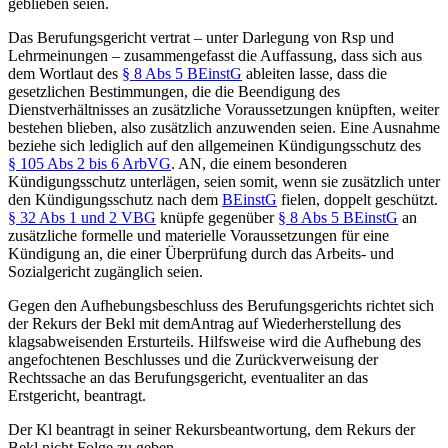
geblieben seien.
Das
Berufungsgericht
vertrat – unter Darlegung von Rsp und
Lehrmeinungen – zusammengefasst die Auffassung, dass sich aus
dem Wortlaut des
§ 8 Abs 5 BEinstG
ableiten lasse, dass die
gesetzlichen Bestimmungen, die die Beendigung des
Dienstverhältnisses an zusätzliche Voraussetzungen knüpften, weiter
bestehen blieben, also zusätzlich anzuwenden seien. Eine Ausnahme
beziehe sich lediglich auf den allgemeinen Kündigungsschutz des
§ 105 Abs 2 bis 6 ArbVG
. AN, die einem besonderen
Kündigungsschutz unterlägen, seien somit, wenn sie zusätzlich unter
den Kündigungsschutz nach dem
BEinstG
fielen, doppelt geschützt.
§ 32 Abs 1 und 2 VBG
knüpfe gegenüber
§ 8 Abs 5 BEinstG
an
zusätzliche formelle und materielle Voraussetzungen für eine
Kündigung an, die einer Überprüfung durch das Arbeits- und
Sozialgericht zugänglich seien.
Gegen den Aufhebungsbeschluss des Berufungsgerichts richtet sich
der
Rekurs
der Bekl mit dem
Antrag auf Wiederherstellung des
klagsabweisenden Ersturteils. Hilfsweise wird die Aufhebung des
angefochtenen Beschlusses und die Zurückverweisung der
Rechtssache an das Berufungsgericht, eventualiter an das
Erstgericht, beantragt.
Der Kl beantragt in seiner
Rekursbeantwortung
, dem Rekurs der
Bekl nicht Folge zu geben.