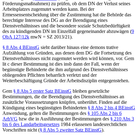
Förderungsmaßnahmen) zu prüfen, ob dem DN der Verlust seines
Arbeitsplatzes zugemutet werden kann. Bei der
Ermessensentscheidung über die Zustimmung hat die Behörde das
berechtigte Interesse des DG an der Beendigung eines
Dienstverhältnisses und die besondere soziale Schutzbedürftigkeit
des zu kündigenden DN im Einzelfall gegeneinander abzuwägen (
9
ObA 127/12k
mwN =
SZ 2013/21
).
§ 8 Abs 4 BEinstG
sieht darüber hinaus eine demons trative
Aufzählung von Gründen, aus denen dem DG die Fortsetzung des
Dienstverhältnisses nicht zugemutet werden wird können, vor. Gem
lit c dieser Bestimmung ist dies insb dann der Fall, wenn der
begünstigte Behinderte die ihm aufgrund des Dienstverhältnisses
obliegenden Pflichten beharrlich verletzt und der
Weiterbeschäftigung Gründe der Arbeitsdisziplin entgegenstehen.
Gem
§ 8 Abs 5 erster Satz BEinstG
bleiben gesetzliche
Bestimmungen, die die Beendigung des Dienstverhältnisses an
zusätzliche Voraussetzungen knüpfen, unberührt. Finden auf die
Kündigung eines begünstigten Behinderten
§ 8 Abs 2 bis 4 BEinstG
Anwendung, gelten die Bestimmungen des
§ 105 Abs 2 bis 6
ArbVG
bzw die in Ausführung der Bestimmungen des
§ 210 Abs 3
bis 6 des Landarbeitsgesetzes
1984 erlassenen landesrechtlichen
Vorschriften nicht (
§ 8 Abs 5 zweiter Satz BEinstG
).