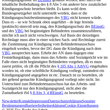
inhaltliche Beibehaltung des § 8 Abs 5 ein anderer bzw zusätzlicher
Kündigungsschutz bestehen bleibt. Es kann wohl dem
Bundesgesetzgeber nicht unterstellt werden, dass er die
Kündigungsschutzbestimmungen des
VBG
nicht kennen würde.
Dass es – so wie Schrank oben angeführt – de lege ferenda
(praktisch) sinnvoll sein mag, den Kündigungsschutz des
BEinstG
und des
VBG
bei begünstigten Behinderten zusammenzuführen,
möchte ich auch nicht verschweigen. Auf Basis der derzeitigen
Rechtslage muss aber in einer solchen Sach- und Rechtslage zuerst
die Zustimmung zur Kündigung vom Behindertenausschuss
eingeholt werden, bevor der DG dann die Kündigung nach dem
VBG
aussprechen kann. Erhebt der AN dann dagegen eine
Feststellungsklage, dann muss das Arbeits- und Sozialgericht wie im
Falle eines nicht begünstigten Behinderten vorgehen, dh es muss
zuerst prüfen, ob zB die Pflicht des
§ 105 Abs 1 ArbVG
eingehalten
worden ist, ob eine schriftliche Kündigung vorliegt, zumindest ein
Kündigungsgrund angegeben ist etc. Danach ist zu beurteilen, ob
der geltend gemachte Kündigungsgrund vorliegt oder nicht. Im
Unterschied zum Behindertenausschuss hat das Arbeits- und
Sozialgericht nur den Kündigungsgrund, nicht aber die
Zumutbarkeit iSd
§ 8 Abs 3, 4 BEinstG
zu beurteilen.
Newsletter
Kontakt
Impressum
Datenschutzerklärung
Sonstige
Bestimmungen
Barrierefreiheitserklärung
Cookie-Einstellungen
©
2026
Das Recht der Arbeit