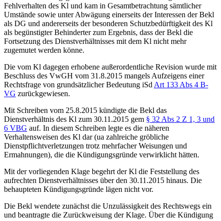
Fehlverhalten des Kl und kam in Gesamtbetrachtung sämtlicher
Umstände sowie unter Abwägung einerseits der Interessen der Bekl
als DG und andererseits der besonderen Schutzbedürftigkeit des Kl
als begünstigter Behinderter zum Ergebnis, dass der Bekl die
Fortsetzung des Dienstverhältnisses mit dem Kl nicht mehr
zugemutet werden könne.
Die vom Kl dagegen erhobene außerordentliche Revision wurde mit
Beschluss des VwGH vom 31.8.2015 mangels Aufzeigens einer
Rechtsfrage von grundsätzlicher Bedeutung iSd
Art 133 Abs 4 B-
VG
zurückgewiesen.
Mit Schreiben vom 25.8.2015 kündigte die Bekl das
Dienstverhältnis des Kl zum 30.11.2015 gem
§ 32 Abs 2 Z 1, 3 und
6 VBG
auf. In diesem Schreiben legte es die näheren
Verhaltensweisen des Kl dar (ua zahlreiche gröbliche
Dienstpflichtverletzungen trotz mehrfacher Weisungen und
Ermahnungen), die die Kündigungsgründe verwirklicht hätten.
Mit der vorliegenden Klage begehrt der
Kl
die Feststellung des
aufrechten Dienstverhältnisses über den 30.11.2015 hinaus. Die
behaupteten Kündigungsgründe lägen nicht vor.
Die
Bekl
wendete zunächst die Unzulässigkeit des Rechtswegs ein
und beantragte die Zurückweisung der Klage. Über die Kündigung