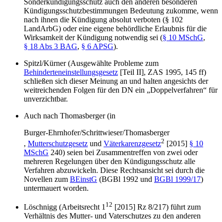
Sonderkündigungsschutz auch den anderen besonderen
Kündigungsschutzbestimmungen Bedeutung zukomme, wenn
nach ihnen die Kündigung absolut verboten (§ 102
LandArbG) oder eine eigene behördliche Erlaubnis für die
Wirksamkeit der Kündigung notwendig sei (
§ 10 MSchG
,
§ 18 Abs 3 BAG
,
§ 6 APSG
).
Spitzl/Kürner
(
Ausgewählte Probleme zum
Behinderteneinstellungsgesetz
[Teil II]
,
ZAS 1995, 145
ff)
schließen sich dieser Meinung an und halten angesichts der
weitreichenden Folgen für den DN ein „Doppelverfahren“ für
unverzichtbar.
Auch nach
Thomasberger
(in
Burger-Ehrnhofer/Schrittwieser/Thomasberger
2
,
Mutterschutzgesetz
und
Väterkarenzgesetz
[2015]
§ 10
MSchG
240) seien bei Zusammentreffen von zwei oder
mehreren Regelungen über den Kündigungsschutz alle
Verfahren abzuwickeln. Diese Rechtsansicht sei durch die
Novellen zum
BEinstG
(BGBl 1992 und
BGBl 1999/17
)
untermauert worden.
12
Löschnigg
(A
rbeitsrecht 1
[2015] Rz 8/217) führt zum
Verhältnis des Mutter- und Vaterschutzes zu den anderen