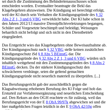
sei durch die Zustimmung des Behindertenausschusses schon
entschieden worden. Eventualiter beantragte die Bekl das
Klagebegehren abzuweisen. Die Kündigung sei berechtigt erfolgt,
weil der Kl durch sein Verhalten die Kündigungsgründe des
§ 32
Abs 2 Z 1, 3 und 6 VBG
verwirklicht habe. Der Kl habe schon in
den Jahren 2012/13 massive Dienstpflichtverletzungen begangen,
Schüler und Vorgesetzte beschimpft und beleidigt, Weisungen
beharrlich nicht befolgt und sich nicht in den Dienstbetrieb
eingegliedert.
Das
Erstgericht
wies das Klagebegehren ohne Beweisaufnahme ab.
Der Kündigungsschutz nach
§ 32 VBG
stelle keinen zusätzlichen
Kündigungsschutz iSd
§ 8 Abs 5 BEinstG
dar. Die
Kündigungsgründe des
§ 32 Abs 2 Z 1, 3 und 6 VBG
würden sich
inhaltlich weitgehend mit den Zustimmungsgründen des
§ 8 Abs 2
BEinstG
decken. Da der stärkere Kündigungsschutz den
schwächeren verdränge, seien die geltend gemachten
Kündigungsgründe nicht neuerlich materiell zu überprüfen. [...]
Das Berufungsgericht gab der ausschließlich gegen die
Klagsabweisung erhobenen Berufung des Kl Folge und hob das
Ersturteil zur Verfahrensergänzung und neuerlichen Entscheidung
auf. Den Rekurs an den OGH erachtete es für zulässig, weil das
Berufungsgericht von der E
8 ObA 99/97k
abgewichen sei und die
hier maßgeblichen Fragen letztlich in der E
9 ObA 42/10g
offen