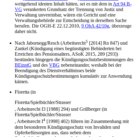
weitgehend identen Inhalt hätten, sei es mit dem in
Art 94 B-
VG
verankerten Grundsatz der Trennung von Justiz und
Verwaltung unvereinbar, wären ein Gericht und eine
Verwaltungsbehörde zur Entscheidung in derselben Sache
berufen. Die
OGH
-E 22.12.2010,
9 ObA 42/10g
, überzeuge
daher nicht.
5
Nach
Jabornegg/Resch
(
Arbeitsrecht
[2014] Rn 847) und
Zankel
(
Kündigung eines begünstigten Behinderten bei
Erreichen des Pensionsalters
,
ASoK 2015, 289
[293])
bestünden hingegen die Kündigungsschutzbestimmungen des
BEinstG
und des
VBG
nebeneinander, weshalb bei der
Beendigung des Dienstverhältnisses beide
Kündigungsschutzbestimmungen kumulativ zur Anwendung
kämen.
Floretta
(in
Floretta/Spielbüchler/Strasser
,
Arbeitsrecht I
3 [1988] 294) und
Grillberger
(in
Floretta/Spielbüchler/Strasser
4
,
Arbeitsrecht I
[1998] 402) führen im Zusammenhang mit
dem besonderen Kündigungsschutz von Invaliden und
Opferbefürsorgten aus, dass neben dem