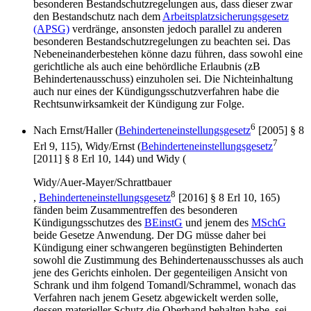
besonderen Bestandschutzregelungen aus, dass dieser zwar
den Bestandschutz nach dem
Arbeitsplatzsicherungsgesetz
(APSG)
verdränge, ansonsten jedoch parallel zu anderen
besonderen Bestandschutzregelungen zu beachten sei. Das
Nebeneinanderbestehen könne dazu führen, dass sowohl eine
gerichtliche als auch eine behördliche Erlaubnis (zB
Behindertenausschuss) einzuholen sei. Die Nichteinhaltung
auch nur eines der Kündigungsschutzverfahren habe die
Rechtsunwirksamkeit der Kündigung zur Folge.
6
Nach
Ernst/Haller
(
Behinderteneinstellungsgesetz
[2005] § 8
7
Erl 9, 115),
Widy/Ernst
(
Behinderteneinstellungsgesetz
[2011] § 8 Erl 10, 144) und
Widy
(
Widy/Auer-Mayer/Schrattbauer
8
,
Behinderteneinstellungsgesetz
[2016] § 8 Erl 10, 165)
fänden beim Zusammentreffen des besonderen
Kündigungsschutzes des
BEinstG
und jenem des
MSchG
beide Gesetze Anwendung. Der DG müsse daher bei
Kündigung einer schwangeren begünstigten Behinderten
sowohl die Zustimmung des Behindertenausschusses als auch
jene des Gerichts einholen. Der gegenteiligen Ansicht von
Schrank und ihm folgend
Tomandl/Schrammel
, wonach das
Verfahren nach jenem Gesetz abgewickelt werden solle,
dessen materieller Schutz die Oberhand behalten habe, sei