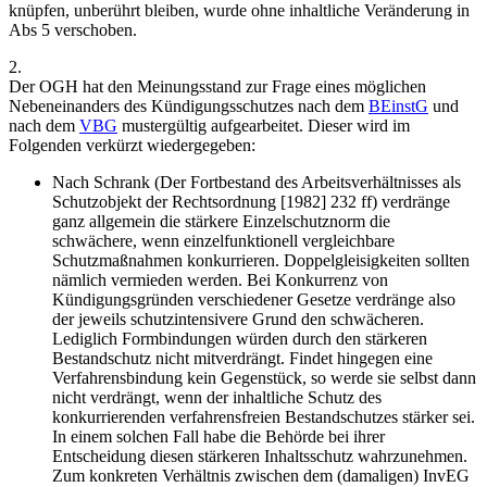
knüpfen, unberührt bleiben, wurde ohne inhaltliche Veränderung in
Abs 5 verschoben.
2.
Der OGH hat den Meinungsstand zur Frage eines möglichen
Nebeneinanders des Kündigungsschutzes nach dem
BEinstG
und
nach dem
VBG
mustergültig aufgearbeitet. Dieser wird im
Folgenden verkürzt wiedergegeben:
Nach
Schrank
(
Der Fortbestand des Arbeitsverhältnisses als
Schutzobjekt der Rechtsordnung
[1982] 232 ff) verdränge
ganz allgemein die stärkere Einzelschutznorm die
schwächere, wenn einzelfunktionell vergleichbare
Schutzmaßnahmen konkurrieren. Doppelgleisigkeiten sollten
nämlich vermieden werden. Bei Konkurrenz von
Kündigungsgründen verschiedener Gesetze verdränge also
der jeweils schutzintensivere Grund den schwächeren.
Lediglich Formbindungen würden durch den stärkeren
Bestandschutz nicht mitverdrängt. Findet hingegen eine
Verfahrensbindung kein Gegenstück, so werde sie selbst dann
nicht verdrängt, wenn der inhaltliche Schutz des
konkurrierenden verfahrensfreien Bestandschutzes stärker sei.
In einem solchen Fall habe die Behörde bei ihrer
Entscheidung diesen stärkeren Inhaltsschutz wahrzunehmen.
Zum konkreten Verhältnis zwischen dem (damaligen) InvEG