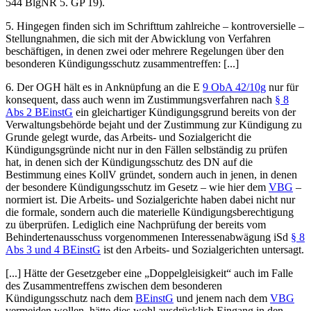
544 BlgNR 5. GP 19).
5.
Hingegen finden sich im Schrifttum zahlreiche – kontroversielle –
Stellungnahmen, die sich mit der Abwicklung von Verfahren
beschäftigen, in denen zwei oder mehrere Regelungen über den
besonderen Kündigungsschutz zusammentreffen: [...]
6.
Der OGH hält es in Anknüpfung an die E
9 ObA 42/10g
nur für
konsequent, dass auch wenn im Zustimmungsverfahren nach
§ 8
Abs 2 BEinstG
ein gleichartiger Kündigungsgrund bereits von der
Verwaltungsbehörde bejaht und der Zustimmung zur Kündigung zu
Grunde gelegt wurde, das Arbeits- und Sozialgericht die
Kündigungsgründe nicht nur in den Fällen selbständig zu prüfen
hat, in denen sich der Kündigungsschutz des DN auf die
Bestimmung eines KollV gründet, sondern auch in jenen, in denen
der besondere Kündigungsschutz im Gesetz – wie hier dem
VBG
–
normiert ist. Die Arbeits- und Sozialgerichte haben dabei nicht nur
die formale, sondern auch die materielle Kündigungsberechtigung
zu überprüfen. Lediglich eine Nachprüfung der bereits vom
Behindertenausschuss vorgenommenen Interessenabwägung iSd
§ 8
Abs 3 und 4 BEinstG
ist den Arbeits- und Sozialgerichten untersagt.
[...] Hätte der Gesetzgeber eine „Doppelgleisigkeit“ auch im Falle
des Zusammentreffens zwischen dem besonderen
Kündigungsschutz nach dem
BEinstG
und jenem nach dem
VBG
vermeiden wollen, hätte dies wohl ausdrücklich Eingang in den