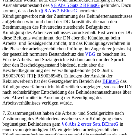
Ausnahmetatbestand des
§ 8 Abs 5 Satz 2 BEinstG
gefunden. Dazu
kommt, dass das im
§ 8 Abs 2 BEinstG
normierte
Kündigungsverbot mit der Zustimmung des Behindertenausschusses
aufgehoben wird und damit der DG konstitutiv die nach den
Bestimmungen des Privatrechts zustehende Befugnis zur
Kündigung des Arbeitsverhältnisses zurückerhält. Erst wenn der DG
diese Befugnis wahrnimmt, der DN aber die Kündigung beim
Arbeits- und Sozialgericht anficht, tritt das Kündigungsverfahren in
die Phase der arbeitsgerichtlichen Prüfung, im Zuge derer (erstmals)
der gesetzlich normierte Bestandschutz des
VBG
zu beachten ist.
Für die Arbeits- und Sozialgerichte ist dann auch nur der Spruch
über den Bescheidgegenstand bindend, nicht aber die
Bescheidbegründung der Verwaltungsbehörde (RIS-Justiz
RS0037051 [T1]; RS0036948). Entgegen der Ansicht der
Rekurswerberin hat der Gesetzgeber im Bereich des
BEinstG
das
Kündigungsverfahren nicht bloß zeitlich vorgelagert, sodass der DN
nach rechtskräftiger Entscheidung des Behindertenausschusses über
kein Abwehrmittel in Ansehung der Beendigung des
Arbeitsverhältnisses verfügen würde.
7.
Zusammengefasst haben die Arbeits- und Sozialgerichte nach
Zustimmung des Behindertenausschusses zur Kündigung eines
begünstigten Behinderten gem
§ 8 Abs 2 erster Satz BEinstG
in
einem vom gekündigten DN eingeleiteten arbeitsgerichtlichen
Kündigungsanfechtungsverfahren sowohl die materiellen als auch