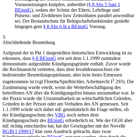
Voraussetzungen knüpfen, unberührt (
§ 8 Abs 5 Satz 1
BEinstG
), sodass der Schutz der Eltern, Lehrlinge und
Präsenz- und Zivildiener bzw Zeitsoldaten parallel anwendbar
sei. Der Bestandschutz für Belegschaftsfunktionäre genieße
hingegen gem
§ 8 Abs 6 lit a BEinstG
Vorrang.
3.
Abschließende Beurteilung
Aufgrund der in Pkt 1 dargestellten historischen Entwicklung ist zu
erkennen, dass
§ 8 BEinstG
erst seit dem 1.1.1999 zumindest
demonstrativ aufgezählte Kündigungsgründe enthält. Zuvor wurde
die Rechtsansicht vertreten, dass dem Invalidenausschuss ein
bedeutender Beurteilungsspielraum, aber kein freies Ermessen
3
zugekommen ist (vgl
Floretta/Spielbüchler
,
Arbeitsrecht I
293). Die
Zustimmung wurde erteilt, wenn die Weiterbeschäftigung des
betroffenen AN über die Kündigungsfrist hinaus unzumutbar war. In
der Praxis wurde die Unzumutbarkeit an wirtschaftlichen Gründen,
Gründen in der Person oder am Verhalten des AN gemessen. Seit
1.1.1999 würde sich daher mE grundsätzlich die Frage stellen, ob
der Kündigungsschutz des
VBG
noch neben dem
Kündigungsschutz des
BEinstG
erforderlich ist. Wie der OGH aber
mE richtig entschieden hat, hat der Gesetzgeber mit der Novelle
BGBl I 1999/17
klar zum Ausdruck gebracht, dass zwar
Kündigungsgründe im
BEinstG
genannt werden, aber durch die