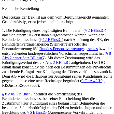
Rechtliche Beurteilung
Der Rekurs der Bekl ist aus dem vom Berufungsgericht genannten
Grund zulässig, er ist jedoch nicht berechtigt.
1.
Die Kündigung eines begünstigten Behinderten (
§ 2 BEinstG
)
darf von einem DG erst dann ausgesprochen werden, wenn der
Behindertenausschuss (
§ 12 BEinstG
) nach Anhörung des BR, der
Behindertenvertrauensperson (Stellvertreter) oder der
Personalvertretung iSd
Bundes-Personalvertretungsgesetzes
bzw der
entsprechenden landesgesetzlichen Vorschriften zugestimmt hat (
§ 8
Abs 2 erster Satz BEinstG
). Mit dieser Zustimmung wird das
Kündigungsverbot des
§ 8 Abs 2 BEinstG
aufgehoben. Der DG
erhält damit konstitutiv die nach den Bestimmungen des Privatrechts
zustehende Befugnis zur Kündigung des Dienstverhältnisses zurück.
Dem AG wird die Erlaubnis zur Ausübung seines Kündigungsrechts
gegeben und so eine neue Rechtslage begründet (
9 ObA 42/10g
;
RISJustiz RS0077667).
§ 8 Abs 3 BEinstG
normiert die Verpflichtung des
Behindertenausschusses, bei seiner Entscheidung über die
Zustimmung zur Kündigung eines begünstigten Behinderten die
besondere Schutzbedürftigkeit des DN zu berücksichtigen und unter
Beachtung des
§ 6 BEinstG
(Angemessene Vorkehrungen und