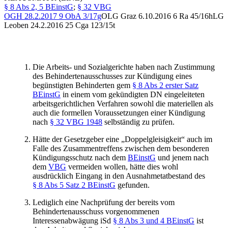
§ 8 Abs 2, 5 BEinstG
;
§ 32 VBG
OGH
28.2.2017
9 ObA 3/17g
OLG Graz
6.10.2016
6 Ra 45/16h
LG
Leoben
24.2.2016
25 Cga 123/15t
Die Arbeits- und Sozialgerichte haben nach Zustimmung
des Behindertenausschusses zur Kündigung eines
begünstigten Behinderten gem
§ 8 Abs 2 erster Satz
BEinstG
in einem vom gekündigten DN eingeleiteten
arbeitsgerichtlichen Verfahren sowohl die materiellen als
auch die formellen Voraussetzungen einer Kündigung
nach
§ 32 VBG 1948
selbständig zu prüfen.
Hätte der Gesetzgeber eine „Doppelgleisigkeit“ auch im
Falle des Zusammentreffens zwischen dem besonderen
Kündigungsschutz nach dem
BEinstG
und jenem nach
dem
VBG
vermeiden wollen, hätte dies wohl
ausdrücklich Eingang in den Ausnahmetatbestand des
§ 8 Abs 5 Satz 2 BEinstG
gefunden.
Lediglich eine Nachprüfung der bereits vom
Behindertenausschuss vorgenommenen
Interessenabwägung iSd
§ 8 Abs 3 und 4 BEinstG
ist