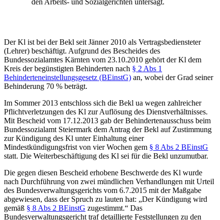
den Arbeits- und Sozialgerichten untersagt.
Der Kl ist bei der Bekl seit Jänner 2010 als Vertragsbediensteter
(Lehrer) beschäftigt. Aufgrund des Bescheides des
Bundessozialamtes Kärnten vom 23.10.2010 gehört der Kl dem
Kreis der begünstigten Behinderten nach
§ 2 Abs 1
Behinderteneinstellungsgesetz (BEinstG)
an, wobei der Grad seiner
Behinderung 70 % beträgt.
Im Sommer 2013 entschloss sich die Bekl ua wegen zahlreicher
Pflichtverletzungen des Kl zur Auflösung des Dienstverhältnisses.
Mit Bescheid vom 17.12.2013 gab der Behindertenausschuss beim
Bundessozialamt Steiermark dem Antrag der Bekl auf Zustimmung
zur Kündigung des Kl unter Einhaltung einer
Mindestkündigungsfrist von vier Wochen gem
§ 8 Abs 2 BEinstG
statt. Die Weiterbeschäftigung des Kl sei für die Bekl unzumutbar.
Die gegen diesen Bescheid erhobene Beschwerde des Kl wurde
nach Durchführung von zwei mündlichen Verhandlungen mit Urteil
des Bundesverwaltungsgerichts vom 6.7.2015 mit der Maßgabe
abgewiesen, dass der Spruch zu lauten hat: „
Der Kündigung wird
gemäß
§ 8 Abs 2 BEinstG
zugestimmt.
“ Das
Bundesverwaltungsgericht traf detaillierte Feststellungen zu den