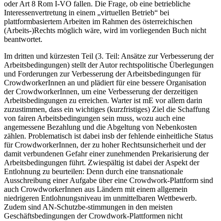
oder Art 8 Rom I-VO fallen. Die Frage, ob eine betriebliche
Interessenvertretung in einem „virtuellen Betrieb“ bei
plattformbasiertem Arbeiten im Rahmen des österreichischen
(Arbeits-)Rechts möglich wäre, wird im vorliegenden Buch nicht
beantwortet.
Im dritten und kürzesten Teil (3. Teil: Ansätze zur Verbesserung der
Arbeitsbedingungen) stellt der Autor rechtspolitische Überlegungen
und Forderungen zur Verbesserung der Arbeitsbedingungen für
CrowdworkerInnen an und plädiert für eine bessere Organisation
der CrowdworkerInnen, um eine Verbesserung der derzeitigen
Arbeitsbedingungen zu erreichen.
Warter
ist mE vor allem darin
zuzustimmen, dass ein wichtiges (kurzfristiges) Ziel die Schaffung
von fairen Arbeitsbedingungen sein muss, wozu auch eine
angemessene Bezahlung und die Abgeltung von Nebenkosten
zählen. Problematisch ist dabei insb der fehlende einheitliche Status
für CrowdworkerInnen, der zu hoher Rechtsunsicherheit und der
damit verbundenen Gefahr einer zunehmenden Prekarisierung der
Arbeitsbedingungen führt. Zwiespältig ist dabei der Aspekt der
Entlohnung zu beurteilen: Denn durch eine transnationale
Ausschreibung einer Aufgabe über eine Crowdwork-Plattform sind
auch CrowdworkerInnen aus Ländern mit einem allgemein
niedrigeren Entlohnungsniveau im unmittelbaren Wettbewerb.
Zudem sind AN-Schutzbe-
stimmungen in den meisten
Geschäftsbedingungen der Crowdwork-Plattformen nicht