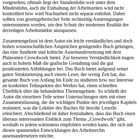
vorgesehen, oftmals liegt der Stundenlohn weit unter dem
Mindestlohn, auch die Einhaltung der Arbeitszeiten wird nicht
kontrolliert bzw wird Nachtarbeit nicht separat entlohnt. Daher
sollten von gesetzgeberischer Seite rechtzeitig Anstrengungen
unternommen werden, um den Schutz der modernen Realität der
derzeitigen Arbeitsmärkte anzupassen.
Zusammengefasst ist dem Autor ein leicht verständliches und doch
hohen wissenschaftlichen Ansprüchen genügendes Buch gelungen,
das eine fundierte und kritische Auseinandersetzung mit dem
Phänomen Crowdwork bietet. Zur besseren Verständlichkeit tragen
auch in hohem Maß die grafische Gestaltung und die gut
positionierten Abbildungen bei. Das Buch bietet aufgrund seiner
guten Strukturierung auch einem Leser, der wenig Zeit hat, das
gesamte Buch von Anfang bis Ende zu studieren bzw nur Interesse
an konkreten Teilaspekten des Werkes hat, einen schnellen
Überblick über die behandelten Themengebiete. So schließt der
Autor die einzelnen Teile seiner Untersuchungen stets mit einer
Zusammenfassung, die die wichtigen Punkte des jeweiligen Kapitels
resümiert, was die Lektüre des Buches für den/die LeserIn
erleichtert. Abschließend ist daher festzuhalten, dass das Buch einen
überaus interessanten Einblick zum Thema „Crowdwork“ gibt,
weshalb es jedem wärmstens empfohlen werden kann, der sich mit
diesen spannenden Entwicklungen des Arbeitsrechts
auseinandersetzen möchte.