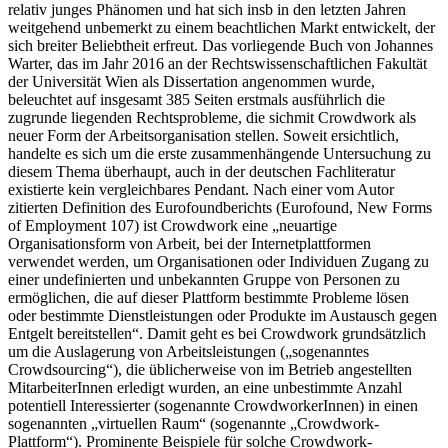
relativ junges Phänomen und hat sich insb in den letzten Jahren
weitgehend unbemerkt zu einem beachtlichen Markt entwickelt, der
sich breiter Beliebtheit erfreut. Das vorliegende Buch von
Johannes
Warter
, das im Jahr 2016 an der Rechtswissenschaftlichen Fakultät
der Universität Wien als Dissertation angenommen wurde,
beleuchtet auf insgesamt 385 Seiten erstmals ausführlich die
zugrunde liegenden Rechtsprobleme, die sich
mit Crowdwork als
neuer Form der Arbeitsorganisation stellen. Soweit ersichtlich,
handelte es sich um die erste zusammenhängende Untersuchung zu
diesem Thema überhaupt, auch in der deutschen Fachliteratur
existierte kein vergleichbares Pendant. Nach einer vom Autor
zitierten Definition des Eurofoundberichts (
Eurofound
, New Forms
of Employment 107) ist Crowdwork eine „
neuartige
Organisationsform von Arbeit, bei der Internetplattformen
verwendet werden, um Organisationen oder Individuen Zugang zu
einer undefinierten und unbekannten Gruppe von Personen zu
ermöglichen, die auf dieser Plattform bestimmte Probleme lösen
oder bestimmte Dienstleistungen oder Produkte im Austausch gegen
Entgelt bereitstellen
“. Damit geht es bei Crowdwork grundsätzlich
um die Auslagerung von Arbeitsleistungen („sogenanntes
Crowdsourcing“), die üblicherweise von im Betrieb angestellten
MitarbeiterInnen erledigt wurden, an eine unbestimmte Anzahl
potentiell Interessierter (sogenannte CrowdworkerInnen) in einen
sogenannten „
virtuellen Raum
“ (sogenannte „Crowdwork-
Plattform“). Prominente Beispiele für solche Crowdwork-