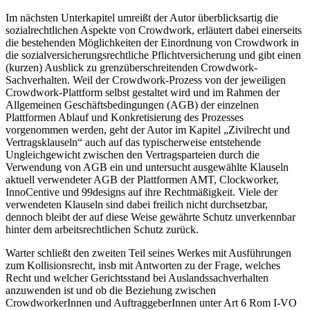
Im nächsten Unterkapitel umreißt der Autor überblicksartig die
sozialrechtlichen Aspekte von Crowdwork, erläutert dabei einerseits
die bestehenden Möglichkeiten der Einordnung von Crowdwork in
die sozialversicherungsrechtliche Pflichtversicherung und gibt einen
(kurzen) Ausblick zu grenzüberschreitenden Crowdwork-
Sachverhalten. Weil der Crowdwork-Prozess von der jeweiligen
Crowdwork-Plattform selbst gestaltet wird und im Rahmen der
Allgemeinen Geschäftsbedingungen (AGB) der einzelnen
Plattformen Ablauf und Konkretisierung des Prozesses
vorgenommen werden, geht der Autor im Kapitel „Zivilrecht und
Vertragsklauseln“ auch auf das typischerweise entstehende
Ungleichgewicht zwischen den Vertragsparteien durch die
Verwendung von AGB ein und untersucht ausgewählte Klauseln
aktuell verwendeter AGB der Plattformen
AMT
,
Clockworker
,
InnoCentive
und
99designs
auf ihre Rechtmäßigkeit. Viele der
verwendeten Klauseln sind dabei freilich nicht durchsetzbar,
dennoch bleibt der auf diese Weise gewährte Schutz unverkennbar
hinter dem arbeitsrechtlichen Schutz zurück.
Warter
schließt den zweiten Teil seines Werkes mit Ausführungen
zum Kollisionsrecht, insb mit Antworten zu der Frage, welches
Recht und welcher Gerichtsstand bei Auslandssachverhalten
anzuwenden ist und ob die Beziehung zwischen
CrowdworkerInnen und AuftraggeberInnen unter Art 6 Rom I-VO