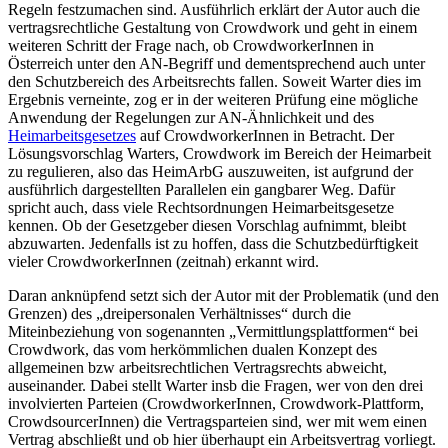
Regeln festzumachen sind. Ausführlich erklärt der Autor auch die
vertragsrechtliche Gestaltung von Crowdwork und geht in einem
weiteren Schritt der Frage nach, ob CrowdworkerInnen in
Österreich unter den AN-Begriff und dementsprechend auch unter
den Schutzbereich des Arbeitsrechts fallen. Soweit
Warter
dies im
Ergebnis verneinte, zog er in der weiteren Prüfung eine mögliche
Anwendung der Regelungen zur AN-Ähnlichkeit und des
Heimarbeitsgesetzes
auf CrowdworkerInnen in Betracht. Der
Lösungsvorschlag
Warters
, Crowdwork im Bereich der Heimarbeit
zu regulieren, also das HeimArbG auszuweiten, ist aufgrund der
ausführlich dargestellten Parallelen ein gangbarer Weg. Dafür
spricht auch, dass viele Rechtsordnungen Heimarbeitsgesetze
kennen. Ob der Gesetzgeber diesen Vorschlag aufnimmt, bleibt
abzuwarten. Jedenfalls ist zu hoffen, dass die Schutzbedürftigkeit
vieler CrowdworkerInnen (zeitnah) erkannt wird.
Daran anknüpfend setzt sich der Autor mit der Problematik (und den
Grenzen) des „
dreipersonalen Verhältnisses
“ durch die
Miteinbeziehung von sogenannten „Vermittlungsplattformen“ bei
Crowdwork, das vom herkömmlichen dualen Konzept des
allgemeinen bzw arbeitsrechtlichen Vertragsrechts abweicht,
auseinander. Dabei stellt
Warter
insb die Fragen, wer von den drei
involvierten Parteien (CrowdworkerInnen, Crowdwork-Plattform,
CrowdsourcerInnen) die Vertragsparteien sind, wer mit wem einen
Vertrag abschließt und ob hier überhaupt ein Arbeitsvertrag vorliegt.