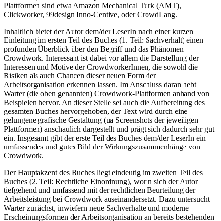
Plattformen sind etwa
Amazon Mechanical Turk (AMT)
,
Clickworker
,
99design Inno-Centive
, oder
CrowdLang
.
Inhaltlich bietet der Autor dem/der LeserIn nach einer kurzen
Einleitung im ersten Teil des Buches (1. Teil: Sachverhalt) einen
profunden Überblick über den Begriff und das Phänomen
Crowdwork. Interessant ist dabei vor allem die Darstellung der
Interessen und Motive der CrowdworkerInnen, die sowohl die
Risiken als auch Chancen dieser neuen Form der
Arbeitsorganisation erkennen lassen. Im Anschluss daran hebt
Warter
(die oben genannten) Crowdwork-Plattformen anhand von
Beispielen hervor. An dieser Stelle sei auch die Aufbereitung des
gesamten Buches hervorgehoben, der Text wird durch eine
gelungene grafische Gestaltung (ua Screenshots der jeweiligen
Plattformen) anschaulich dargestellt und prägt sich dadurch sehr gut
ein. Insgesamt gibt der erste Teil des Buches dem/der LeserIn ein
umfassendes und gutes Bild der Wirkungszusammenhänge von
Crowdwork.
Der Hauptakzent des Buches liegt eindeutig im zweiten Teil des
Buches (2. Teil: Rechtliche Einordnung), worin sich der Autor
tiefgehend und umfassend mit der rechtlichen Beurteilung der
Arbeitsleistung bei Crowdwork auseinandersetzt. Dazu untersucht
Warter
zunächst, inwiefern neue Sachverhalte und moderne
Erscheinungsformen der Arbeitsorganisation an bereits bestehenden