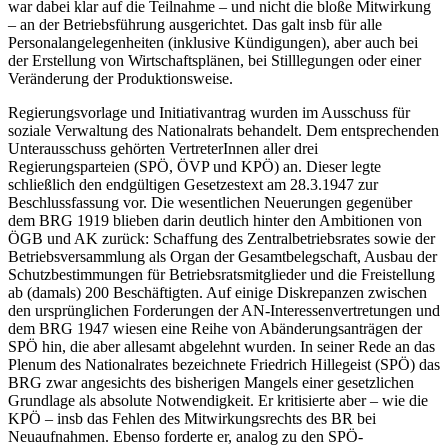
war dabei klar auf die Teilnahme – und nicht die bloße Mitwirkung
– an der Betriebsführung ausgerichtet. Das galt insb für alle
Personalangelegenheiten (inklusive Kündigungen), aber auch bei
der Erstellung von Wirtschaftsplänen, bei Stilllegungen oder einer
Veränderung der Produktionsweise.
Regierungsvorlage und Initiativantrag wurden im Ausschuss für
soziale Verwaltung des Nationalrats behandelt. Dem entsprechenden
Unterausschuss gehörten VertreterInnen aller drei
Regierungsparteien (SPÖ, ÖVP und KPÖ) an. Dieser legte
schließlich den endgültigen Gesetzestext am 28.3.1947 zur
Beschlussfassung vor.
Die wesentlichen Neuerungen gegenüber
dem BRG 1919 blieben darin deutlich hinter den Ambitionen von
ÖGB und AK zurück: Schaffung des Zentralbetriebsrates sowie der
Betriebsversammlung als Organ der Gesamtbelegschaft, Ausbau der
Schutzbestimmungen für Betriebsratsmitglieder und die Freistellung
ab (damals) 200 Beschäftigten.
Auf einige Diskrepanzen zwischen
den ursprünglichen Forderungen der AN-Interessenvertretungen und
dem BRG 1947 wiesen eine Reihe von Abänderungsanträgen der
SPÖ hin, die aber allesamt abgelehnt wurden.
In seiner Rede an das
Plenum des Nationalrates bezeichnete
Friedrich Hillegeist
(SPÖ) das
BRG zwar angesichts des bisherigen Mangels einer gesetzlichen
Grundlage als absolute Notwendigkeit. Er kritisierte aber – wie die
KPÖ – insb das Fehlen des Mitwirkungsrechts des BR bei
Neuaufnahmen. Ebenso forderte er, analog zu den SPÖ-