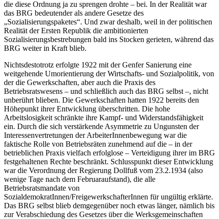
die diese Ordnung ja zu sprengen drohte – bei.
In der Realität war
das BRG bedeutender als andere Gesetze des
„Sozialisierungspaketes“. Und zwar deshalb, weil in der politischen
Realität der Ersten Republik die ambitionierten
Sozialisierungsbestrebungen bald ins Stocken gerieten, während das
BRG weiter in Kraft blieb.
Nichtsdestotrotz erfolgte 1922 mit der Genfer Sanierung eine
weitgehende Umorientierung der Wirtschafts- und Sozialpolitik, von
der die Gewerkschaften, aber auch die Praxis des
Betriebsratswesens – und schließlich auch das BRG selbst –, nicht
unberührt blieben. Die Gewerkschaften hatten 1922 bereits den
Höhepunkt ihrer Entwicklung überschritten. Die hohe
Arbeitslosigkeit schränkte ihre Kampf- und Widerstandsfähigkeit
ein.
Durch die sich verstärkende Asymmetrie zu Ungunsten der
Interessenvertretungen der ArbeiterInnenbewegung war die
faktische Rolle von Betriebsräten zunehmend auf die – in der
betrieblichen Praxis vielfach erfolglose – Verteidigung ihrer im BRG
festgehaltenen Rechte beschränkt.
Schlusspunkt dieser Entwicklung
war die Verordnung der Regierung
Dollfuß
vom 23.2.1934 (also
wenige Tage nach dem Februaraufstand), die alle
Betriebsratsmandate von
SozialdemokratInnen/FreigewerkschafterInnen für ungültig erklärte.
Das BRG selbst blieb demgegenüber noch etwas länger, nämlich bis
zur Verabschiedung des Gesetzes über die Werksgemeinschaften