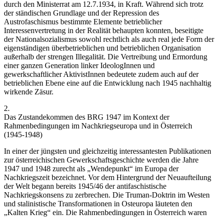
durch den Ministerrat am 12.7.1934, in Kraft.
Während sich trotz
der ständischen Grundlage und der Repression des
Austrofaschismus bestimmte Elemente betrieblicher
Interessenvertretung in der Realität behaupten konnten, beseitigte
der Nationalsozialismus sowohl rechtlich als auch real jede Form der
eigenständigen überbetrieblichen und betrieblichen Organisation
außerhalb der strengen Illegalität. Die Vertreibung und Ermordung
einer ganzen Generation linker IdeologInnen und
gewerkschaftlicher AktivistInnen bedeutete zudem auch auf der
betrieblichen Ebene eine auf die Entwicklung nach 1945 nachhaltig
wirkende Zäsur.
2.
Das Zustandekommen des BRG 1947 im Kontext der
Rahmenbedingungen im Nachkriegseuropa und in Österreich
(1945-1948)
In einer der jüngsten und gleichzeitig interessantesten Publikationen
zur österreichischen Gewerkschaftsgeschichte werden die Jahre
1947 und 1948 zurecht als „Wendepunkt“ im Europa der
Nachkriegszeit bezeichnet. Vor dem Hintergrund der Neuaufteilung
der Welt begann bereits 1945/46 der antifaschistische
Nachkriegskonsens zu zerbrechen. Die Truman-Doktrin im Westen
und stalinistische Transformationen in Osteuropa läuteten den
„Kalten Krieg“ ein.
Die Rahmenbedingungen in Österreich waren