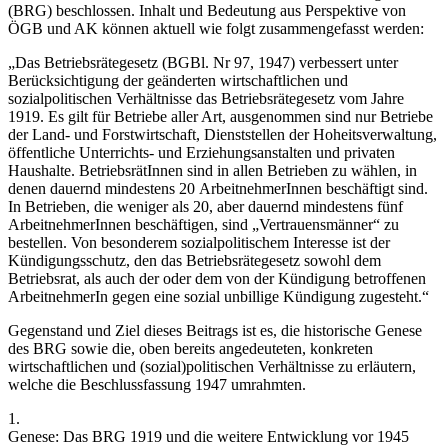
(BRG) beschlossen. Inhalt und Bedeutung aus Perspektive von
ÖGB und AK können aktuell wie folgt zusammengefasst werden:
„Das Betriebsrätegesetz (BGBl. Nr 97, 1947) verbessert unter
Berücksichtigung der geänderten wirtschaftlichen und
sozialpolitischen Verhältnisse das Betriebsrätegesetz vom Jahre
1919. Es gilt für Betriebe aller Art, ausgenommen sind nur Betriebe
der Land- und Forstwirtschaft, Dienststellen der Hoheitsverwaltung,
öffentliche Unterrichts- und Erziehungsanstalten und privaten
Haushalte. BetriebsrätInnen sind in allen Betrieben zu wählen, in
denen dauernd mindestens 20 ArbeitnehmerInnen beschäftigt sind.
In Betrieben, die weniger als 20, aber dauernd mindestens fünf
ArbeitnehmerInnen beschäftigen, sind „Vertrauensmänner“ zu
bestellen. Von besonderem sozialpolitischem Interesse ist der
Kündigungsschutz, den das Betriebsrätegesetz sowohl dem
Betriebsrat, als auch der oder dem von der Kündigung betroffenen
ArbeitnehmerIn gegen eine sozial unbillige Kündigung zugesteht.“
Gegenstand und Ziel dieses Beitrags ist es, die historische Genese
des BRG sowie die, oben bereits angedeuteten, konkreten
wirtschaftlichen und (sozial)politischen Verhältnisse zu erläutern,
welche die Beschlussfassung 1947 umrahmten.
1.
Genese: Das BRG 1919 und die weitere Entwicklung vor 1945