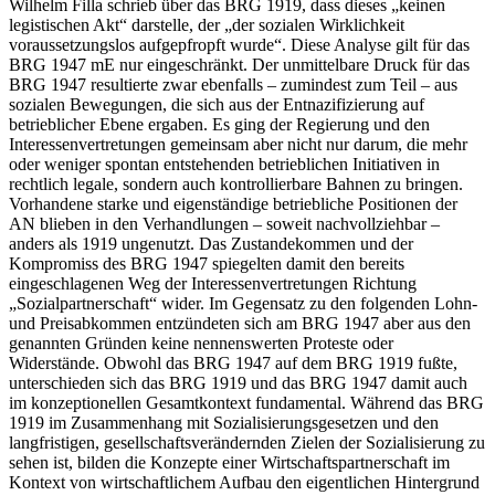
Wilhelm Filla
schrieb über das BRG 1919, dass dieses „
keinen
legistischen Akt
“ darstelle, der „
der sozialen Wirklichkeit
voraussetzungslos aufgepfropft wurde
“.
Diese Analyse gilt für das
BRG 1947 mE nur eingeschränkt. Der unmittelbare Druck für das
BRG 1947 resultierte zwar ebenfalls – zumindest zum Teil – aus
sozialen Bewegungen, die sich aus der Entnazifizierung auf
betrieblicher Ebene ergaben. Es ging der Regierung und den
Interessenvertretungen gemeinsam aber nicht nur darum, die mehr
oder weniger spontan entstehenden betrieblichen Initiativen in
rechtlich legale, sondern auch kontrollierbare Bahnen zu bringen.
Vorhandene starke und eigenständige betriebliche Positionen der
AN blieben in den Verhandlungen – soweit nachvollziehbar –
anders als 1919 ungenutzt. Das Zustandekommen und der
Kompromiss des BRG 1947 spiegelten damit den bereits
eingeschlagenen Weg der Interessenvertretungen Richtung
„Sozialpartnerschaft“ wider. Im Gegensatz zu den folgenden Lohn-
und Preisabkommen entzündeten sich am BRG 1947 aber aus den
genannten Gründen keine nennenswerten Proteste oder
Widerstände. Obwohl das BRG 1947 auf dem BRG 1919 fußte,
unterschieden sich das BRG 1919 und das BRG 1947 damit auch
im konzeptionellen Gesamtkontext fundamental. Während das BRG
1919 im Zusammenhang mit Sozialisierungsgesetzen und den
langfristigen, gesellschaftsverändernden Zielen der Sozialisierung zu
sehen ist, bilden die Konzepte einer Wirtschaftspartnerschaft im
Kontext von wirtschaftlichem Aufbau den eigentlichen Hintergrund