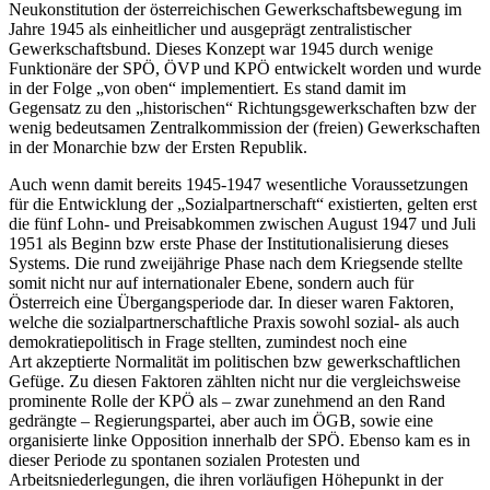
Neukonstitution der österreichischen Gewerkschaftsbewegung im
Jahre 1945 als einheitlicher und ausgeprägt zentralistischer
Gewerkschaftsbund. Dieses Konzept war 1945 durch wenige
Funktionäre der SPÖ, ÖVP und KPÖ entwickelt worden und wurde
in der Folge „von oben“ implementiert. Es stand damit im
Gegensatz zu den „historischen“ Richtungsgewerkschaften bzw der
wenig bedeutsamen Zentralkommission der (freien) Gewerkschaften
in der Monarchie bzw der Ersten Republik.
Auch wenn damit bereits 1945-1947 wesentliche Voraussetzungen
für die Entwicklung der „Sozialpartnerschaft“ existierten, gelten erst
die fünf Lohn- und Preisabkommen zwischen August 1947 und Juli
1951 als Beginn bzw erste Phase der Institutionalisierung dieses
Systems.
Die rund zweijährige Phase nach dem Kriegsende stellte
somit nicht nur auf internationaler Ebene, sondern auch für
Österreich eine Übergangsperiode dar. In dieser waren Faktoren,
welche die sozialpartnerschaftliche Praxis sowohl sozial- als auch
demokratiepolitisch in Frage stellten, zumindest noch eine
Art akzeptierte Normalität im politischen bzw gewerkschaftlichen
Gefüge. Zu diesen Faktoren zählten nicht nur die vergleichsweise
prominente Rolle der KPÖ als – zwar zunehmend an den Rand
gedrängte – Regierungspartei, aber auch im ÖGB, sowie eine
organisierte linke Opposition innerhalb der SPÖ.
Ebenso kam es in
dieser Periode zu spontanen sozialen Protesten und
Arbeitsniederlegungen, die ihren vorläufigen Höhepunkt in der