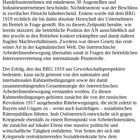
Handelsunternehmen mit mindestens 30 Angestellten und
Industrieunternehmen beschränkt.
Nichtdestotrotz war der Beschluss
in zweifacher Hinsicht bahnbrechend. Erstens wurde mit dem BRG
1919 rechtlich die bis dahin absolute Herrschaft des Unternehmers
im Betrieb in Frage gestellt. Bis zu diesem Zeitpunkt beruhte, wie
bereits skizziert, die betriebliche Position der AN ausschließlich auf
den jeweils in den Betrieben konkret erkämpften und damit äußerst
fragilen Machtverhältnissen.
Zweitens war dieses Gesetz das erste
seiner Art in der kapitalistischen Welt. Die österreichische
ArbeiterInnenbewegung übernahm somit in Fragen der betrieblichen
Interessenvertretung eine internationale Pionierrolle.
Der Erfolg, den das BRG 1919 aus Gewerkschaftsperspektive
bedeutete, kann nicht getrennt von den nationalen und
internationalen Rahmenbedingungen sowie der damit
zusammenhängenden Gesamtstrategie der österreichischen
ArbeiterInnenbewegung verstanden werden.
Zu diesen
Rahmenbedingungen gehörten zunächst die von der russischen
Revolution 1917 ausgehenden Rätebewegungen, die nicht zuletzt in
Bayern und Ungarn zu – wenn auch kurzlebigen – sozialistischen
Räterepubliken führten. Insb Ostösterreich entwickelte sich gegen
Kriegsende ebenfalls zu einem Brennpunkt von ArbeiterInnenräten,
die zunächst auf lokaler Ebene eine massive politische und
wirtschaftliche Tätigkeit entfalteten.
Von Seiten der sich mit
Kriegsende restrukturierenden Sozialdemokratie bzw dem