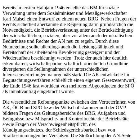
Bereits im ersten Halbjahr 1946 erstellte das BM für soziale
Verwaltung unter dem Sozialminister und Metallgewerkschafter
Karl Maisel
einen Entwurf zu einem neuen BRG.
Neben Fragen der
Rechts-
sicherheit anerkannte die Regierung darin grundsätzlich die
Notwendigkeit, die Betriebsverfassung unter der Berücksichtigung
der wirtschaftlichen, sozialen, aber vor allem auch demokratischen
Bedürfnisse und Rechte der AN neu zu regeln. Durch diese
Neuregelung sollte allerdings auch die Leistungsfähigkeit und
Bereitschaft der arbeitenden Bevölkerung gesteigert und der
Wiederaufbau beschleunigt werden.
Trotz der auch hier deutlich
erkennbaren, wirtschaftspartnerschaftlich orientierten Grundlinie
divergierten die Stellungnahmen der unterschiedlichen
Interessenvertretungen naturgemäß stark. Die AK entwickelte im
Begutachtungsverfahren schließlich einen eigenen Gesetzesentwurf,
der Ende 1946 fast wortident von mehreren Abgeordneten der SPÖ
als Initiativantrag eingebracht wurde.
Die wesentlichen Reibungspunkte zwischen den VertreterInnen von
AK, ÖGB und SPÖ bzw der Wirtschaftskammer und der ÖVP
bildeten Fragen des Geltungsbereichs des BRG, Aufgaben und
Befugnisse bzw Mitsprache- und Kontrollrechte der Betriebsräte
sowie Fragen der Verschwiegenheitspflicht, des
Kündigungsschutzes, der Schiedsgerichtsbarkeit bzw von
Strafbestimmungen bei Verstößen. Die Stoßrichtung der AN-Seite