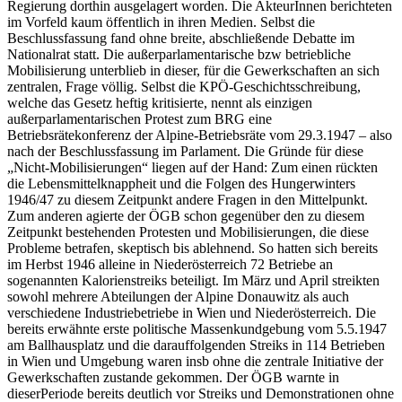
Regierung dorthin ausgelagert worden. Die AkteurInnen berichteten
im Vorfeld kaum öffentlich in ihren Medien. Selbst die
Beschlussfassung fand ohne breite, abschließende Debatte im
Nationalrat statt.
Die außerparlamentarische bzw betriebliche
Mobilisierung unterblieb in dieser, für die Gewerkschaften an sich
zentralen, Frage völlig. Selbst die KPÖ-Geschichtsschreibung,
welche das Gesetz heftig kritisierte, nennt als einzigen
außerparlamentarischen Protest zum BRG eine
Betriebsrätekonferenz der Alpine-Betriebsräte vom 29.3.1947 – also
nach der Beschlussfassung im Parlament.
Die Gründe für diese
„Nicht-Mobilisierungen“ liegen auf der Hand: Zum einen rückten
die Lebensmittelknappheit und die Folgen des Hungerwinters
1946/47 zu diesem Zeitpunkt andere Fragen in den Mittelpunkt.
Zum anderen agierte der ÖGB schon gegenüber den zu diesem
Zeitpunkt bestehenden Protesten und Mobilisierungen, die diese
Probleme betrafen, skeptisch bis ablehnend. So hatten sich bereits
im Herbst 1946 alleine in Niederösterreich 72 Betriebe an
sogenannten Kalorienstreiks beteiligt. Im März und April streikten
sowohl mehrere Abteilungen der Alpine Donauwitz als auch
verschiedene Industriebetriebe in Wien und Niederösterreich. Die
bereits erwähnte erste politische Massenkundgebung vom 5.5.1947
am Ballhausplatz und die darauffolgenden Streiks in 114 Betrieben
in Wien und Umgebung waren insb ohne die zentrale Initiative der
Gewerkschaften zustande gekommen. Der ÖGB warnte in
dieser
Periode bereits deutlich vor Streiks und Demonstrationen ohne