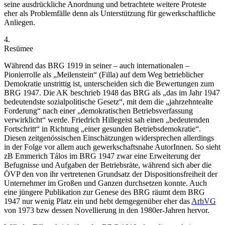
seine ausdrückliche Anordnung und betrachtete weitere Proteste
eher als Problemfälle denn als Unterstützung für gewerkschaftliche
Anliegen.
4.
Resümee
Während das BRG 1919 in seiner – auch internationalen –
Pionierrolle als
„Meilenstein“ (Filla)
auf dem Weg betrieblicher
Demokratie unstrittig ist, unterscheiden sich die Bewertungen zum
BRG 1947.
Die AK beschrieb 1948 das BRG als „
das im Jahr 1947
bedeutendste sozialpolitische Gesetz
“, mit dem die „
jahrzehntealte
Forderung
“ nach einer „
demokratischen Betriebsverfassung
verwirklicht
“ werde.
Friedrich Hillegeist
sah einen „
bedeutenden
Fortschritt
“ in Richtung „
einer gesunden Betriebsdemokratie
“.
Diesen zeitgenössischen Einschätzungen widersprechen allerdings
in der Folge vor allem auch gewerkschaftsnahe AutorInnen. So sieht
zB
Emmerich Tálos
im
BRG 1947
zwar eine Erweiterung der
Befugnisse und Aufgaben der Betriebsräte, während sich aber die
ÖVP den von ihr vertretenen Grundsatz der Dispositionsfreiheit der
Unternehmer im Großen und Ganzen durchsetzen konnte.
Auch
eine jüngere Publikation zur Genese des BRG räumt dem BRG
1947 nur wenig Platz ein und hebt demgegenüber eher das
ArbVG
von 1973 bzw dessen Novellierung in den 1980er-Jahren hervor.