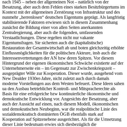
nach 1945 – neben der allgemeinen Not – natürlich von der
Besatzung, aber auch dem Fehlen eines starken Besitzbürgertums im
Kontext mit der allgemeinen Zerstörung von Infrastruktur und des
nunmehr „herrenlosen“ deutschen Eigentums geprägt. Als langfristig
stabilisierende Faktoren erwiesen sich in diesem Zusammenhang
zunächst die Bildung einer von allen Seiten anerkannten
Zentralregierung, aber auch die folgenden, umfassenden
Verstaatlichungen. Diese regelten nicht nur vakante
Eigentumsfragen. Sie sicherten auch die (kapitalistische)
Restauration der Gesamtwirtschaft ab und boten gleichzeitig erhöhte
Einflussmöglichkeiten für die politischen Akteure, insb auch die
Interessenvertretungen der AN bzw deren Spitzen.
Vor diesem
Hintergrund der eigenen ökonomischen Schwäche existierte auf der
Unternehmerseite ein – im Gegensatz zur Zwischenkriegszeit –
ausgeprägter Wille zur Kooperation. Dieser wurde, ausgehend vom
New Deal
der 1930er-Jahre, nicht zuletzt auch durch damals
moderne Vorstellungen aus dem Westen befeuert. Diese Ideen sahen
ua den Ausbau betrieblicher Kontroll- und Mitspracherechte als
Basis für eine erfolgreiche bzw kontinuierliche ökonomische und
demokratische Entwicklung vor.
Angesichts der Besatzung, aber
auch der Aussicht auf einen, nach diesem Modell, ökonomischen
und demokratischen Neubeginn, war die realpolitische Linie des
sozialdemokratisch dominierten ÖGB ebenfalls stark auf
Kooperation auf Spitzenebene ausgerichtet.
Als für die Umsetzung
dieser Linie bedeutsam erwies sich diesbezüglich die