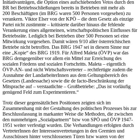
Initiativanträgen, die Option eines aufschiebenden Vetos durch den
BR bei Betriebsschließungen bereits in Betrieben mit mehr als
200 Beschäftigten (im BRG waren 500 Personen vorgesehen) zu
verankern.
Viktor Elser
von der KPÖ – die dem Gesetz als einzige
Partei nicht zustimmte – kritisierte darüber hinaus die fehlende
Verankerung eines allgemeinen, wirtschaftspolitischen Einflusses für
Betriebsräte. Lediglich bei Betrieben über 500 Personen sei eine
Mitwirkung vorgesehen. Damit wären 9/10 aller österreichischen
Betriebe nicht betroffen. Das BRG 1947 sei in diesem Sinne nur
eine „
Kopie
“ des BRG 1919.
Für
Alfred Maleta
(ÖVP) war das
BRG demgegenüber vor allem ein Mittel zur Erreichung des
sozialen Friedens und sozialen Fortschritts.
Maleta
– eigentlich
ÖVP-AN- und nicht Wirtschaftsvertreter – rechtfertigte zudem die
Ausnahme der LandarbeiterInnen aus dem Geltungsbereich des
Gesetzes (Landessache) sowie die de facto-Beschränkung der
Mitsprache auf – verstaatlichte – Großbetriebe: „
Das ist vorläufig
genügend Feld zum Experimentieren.
“
Trotz dieser gegensätzlichen Positionen zeigten sich im
Zusammenhang mit der Gestaltung des politischen Prozesses bis zur
Beschlussfassung in markanter Weise die Methoden, die zwischen
den nunmehrigen „Sozialpartnern“ bzw von SPÖ und ÖVP 1947-
1951 weiter verfestigt wurden. Die Verhandlungen erfolgten durch
VertreterInnen der Interessenvertretungen in den Gremien und
Ausschüssen hinter verschlossenen Türen bzw waren von der