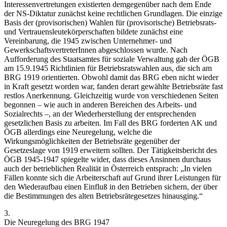
Interessenvertretungen existierten demgegenüber nach dem Ende
der NS-Diktatur zunächst keine rechtlichen Grundlagen. Die einzige
Basis der (provisorischen) Wahlen für (provisorische) Betriebsrats-
und Vertrauensleutekörperschaften bildete zunächst eine
Vereinbarung, die 1945 zwischen Unternehmer- und
GewerkschaftsvertreterInnen abgeschlossen wurde. Nach
Aufforderung des Staatsamtes für soziale Verwaltung gab der ÖGB
am 15.9.1945 Richtlinien für Betriebsratswahlen aus, die sich am
BRG 1919 orientierten. Obwohl damit das BRG eben nicht wieder
in Kraft gesetzt worden war, fanden derart gewählte Betriebsräte fast
restlos Anerkennung.
Gleichzeitig wurde von verschiedenen Seiten
begonnen – wie auch in anderen Bereichen des Arbeits- und
Sozialrechts –, an der Wiederherstellung der entsprechenden
gesetzlichen Basis zu arbeiten. Im Fall des BRG forderten AK und
ÖGB allerdings eine Neuregelung, welche die
Wirkungsmöglichkeiten der Betriebsräte gegenüber der
Gesetzeslage von 1919 erweitern sollten. Der Tätigkeitsbericht des
ÖGB 1945-1947 spiegelte wider, dass dieses Ansinnen durchaus
auch der betrieblichen Realität in Österreich entsprach: „
In vielen
Fällen konnte sich die Arbeiterschaft auf Grund ihrer Leistungen für
den Wiederaufbau einen Einfluß in den Betrieben sichern, der über
die Bestimmungen des alten Betriebsrätegesetzes hinausging
.“
3.
Die Neuregelung des BRG 1947