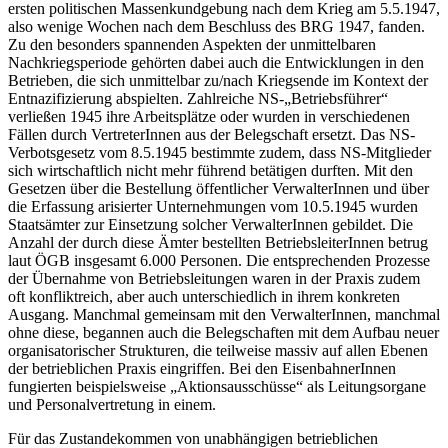
ersten politischen Massenkundgebung nach dem Krieg am 5.5.1947,
also wenige Wochen nach dem Beschluss des BRG 1947, fanden.
Zu den besonders spannenden Aspekten der unmittelbaren
Nachkriegsperiode gehörten dabei auch die Entwicklungen in den
Betrieben, die sich unmittelbar zu/nach Kriegsende im Kontext der
Entnazifizierung abspielten. Zahlreiche NS-„Betriebsführer“
verließen 1945 ihre Arbeitsplätze oder wurden in verschiedenen
Fällen durch VertreterInnen aus der Belegschaft ersetzt. Das NS-
Verbotsgesetz vom 8.5.1945 bestimmte zudem, dass NS-Mitglieder
sich wirtschaftlich nicht mehr führend betätigen durften.
Mit den
Gesetzen über die Bestellung öffentlicher VerwalterInnen und über
die Erfassung arisierter Unternehmungen vom 10.5.1945 wurden
Staatsämter zur Einsetzung solcher VerwalterInnen gebildet. Die
Anzahl der durch diese Ämter bestellten BetriebsleiterInnen betrug
laut ÖGB insgesamt 6.000 Personen.
Die entsprechenden Prozesse
der Übernahme von Betriebsleitungen waren in der Praxis zudem
oft konfliktreich, aber auch unterschiedlich in ihrem konkreten
Ausgang.
Manchmal gemeinsam mit den VerwalterInnen, manchmal
ohne diese, begannen auch die Belegschaften mit dem Aufbau neuer
organisatorischer Strukturen, die teilweise massiv auf allen Ebenen
der betrieblichen Praxis eingriffen. Bei den EisenbahnerInnen
fungierten beispielsweise „Aktionsausschüsse“ als Leitungsorgane
und Personalvertretung in einem.
Für das Zustandekommen von unabhängigen betrieblichen