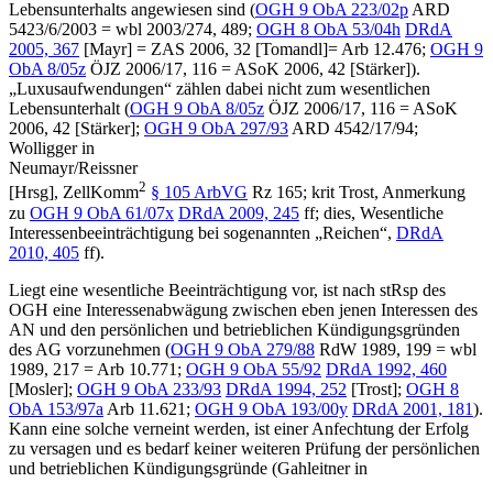
Lebensunterhalts angewiesen sind (
OGH
9 ObA 223/02p
ARD
5423/6/2003
=
wbl 2003/274, 489
;
OGH
8 ObA 53/04h
DRdA
2005, 367
[
Mayr
]
=
ZAS 2006, 32
[
Tomandl
]=
Arb 12.476
;
OGH
9
ObA 8/05z
ÖJZ 2006/17, 116
=
ASoK 2006, 42
[
Stärker
]
).
„Luxusaufwendungen“ zählen dabei nicht zum wesentlichen
Lebensunterhalt (
OGH
9 ObA 8/05z
ÖJZ 2006/17, 116
=
ASoK
2006, 42
[
Stärker
]
;
OGH
9 ObA 297/93
ARD 4542/17/94
;
Wolligger
in
Neumayr/Reissner
2
[Hrsg],
ZellKomm
§ 105 ArbVG
Rz 165; krit
Trost
, Anmerkung
zu
OGH
9 ObA 61/07x
DRdA 2009, 245
ff
;
dies
,
Wesentliche
Interessenbeeinträchtigung bei sogenannten „Reichen“
,
DRdA
2010, 405
ff
).
Liegt eine wesentliche Beeinträchtigung vor, ist nach stRsp des
OGH eine Interessenabwägung zwischen eben jenen Interessen des
AN und den persönlichen und betrieblichen Kündigungsgründen
des AG vorzunehmen (
OGH
9 ObA 279/88
RdW 1989, 199
=
wbl
1989, 217
=
Arb 10.771
;
OGH
9 ObA 55/92
DRdA 1992, 460
[
Mosler
]
;
OGH
9 ObA 233/93
DRdA 1994, 252
[
Trost
]
;
OGH
8
ObA 153/97a
Arb 11.621
;
OGH
9 ObA 193/00y
DRdA 2001, 181
).
Kann eine solche verneint werden, ist einer Anfechtung der Erfolg
zu versagen und es bedarf keiner weiteren Prüfung der persönlichen
und betrieblichen Kündigungsgründe (
Gahleitner
in