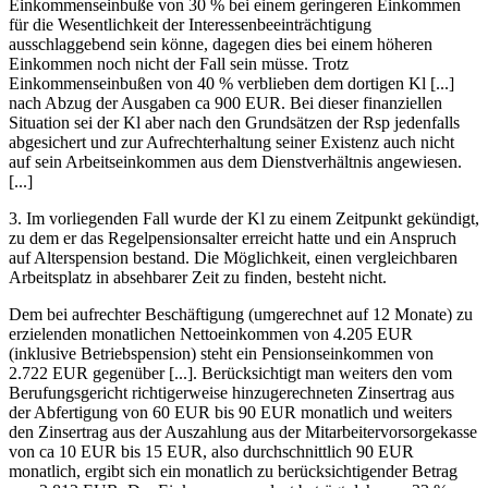
Einkommenseinbuße von 30 % bei einem geringeren Einkommen
für die Wesentlichkeit der Interessenbeeinträchtigung
ausschlaggebend sein könne, dagegen dies bei einem höheren
Einkommen noch nicht der Fall sein müsse. Trotz
Einkommenseinbußen von 40 % verblieben dem dortigen Kl [...]
nach Abzug der Ausgaben ca 900 EUR. Bei dieser finanziellen
Situation sei der Kl aber nach den Grundsätzen der Rsp jedenfalls
abgesichert und zur Aufrechterhaltung seiner Existenz auch nicht
auf sein Arbeitseinkommen aus dem Dienstverhältnis angewiesen.
[...]
3. Im vorliegenden Fall wurde der Kl zu einem Zeitpunkt gekündigt,
zu dem er das Regelpensionsalter erreicht hatte und ein Anspruch
auf Alterspension bestand. Die Möglichkeit, einen vergleichbaren
Arbeitsplatz in absehbarer Zeit zu finden, besteht nicht.
Dem bei aufrechter Beschäftigung (umgerechnet auf 12 Monate) zu
erzielenden monatlichen Nettoeinkommen von 4.205 EUR
(inklusive Betriebspension) steht ein Pensionseinkommen von
2.722 EUR gegenüber [...]. Berücksichtigt man weiters den vom
Berufungsgericht richtigerweise hinzugerechneten Zinsertrag aus
der Abfertigung von 60 EUR bis 90 EUR monatlich und weiters
den Zinsertrag aus der Auszahlung aus der Mitarbeitervorsorgekasse
von ca 10 EUR bis 15 EUR, also durchschnittlich 90 EUR
monatlich, ergibt sich ein monatlich zu berücksichtigender Betrag