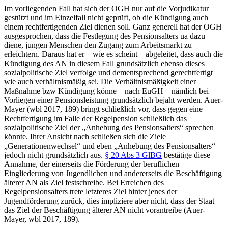
Im vorliegenden Fall hat sich der OGH nur auf die Vorjudikatur
gestützt und im Einzelfall nicht geprüft, ob die Kündigung auch
einem rechtfertigenden Ziel dienen soll. Ganz generell hat der OGH
ausgesprochen, dass die Festlegung des Pensionsalters ua dazu
diene, jungen Menschen den Zugang zum Arbeitsmarkt zu
erleichtern. Daraus hat er – wie es scheint – abgeleitet, dass auch die
Kündigung des AN in diesem Fall grundsätzlich ebenso dieses
sozialpolitische Ziel verfolge und dementsprechend gerechtfertigt
wie auch verhältnismäßig sei. Die Verhältnismäßigkeit einer
Maßnahme bzw Kündigung könne – nach EuGH – nämlich bei
Vorliegen einer Pensionsleistung grundsätzlich bejaht werden.
Auer-
Mayer
(
wbl 2017, 189
) bringt schließlich vor, dass gegen eine
Rechtfertigung im Falle der Regelpension schließlich das
sozialpolitische Ziel der „Anhebung des Pensionsalters“ sprechen
könnte. Ihrer Ansicht nach schließen sich die Ziele
„Generationenwechsel“ und eben „Anhebung des Pensionsalters“
jedoch nicht grundsätzlich aus.
§ 20 Abs 3 GlBG
bestätige diese
Annahme, der einerseits die Förderung der beruflichen
Eingliederung von Jugendlichen und andererseits die Beschäftigung
älterer AN als Ziel festschreibe. Bei Erreichen des
Regelpensionsalters trete letzteres Ziel hinter jenes der
Jugendförderung zurück, dies impliziere aber nicht, dass der Staat
das Ziel der Beschäftigung älterer AN nicht vorantreibe (
Auer-
Mayer
,
wbl 2017, 189
).