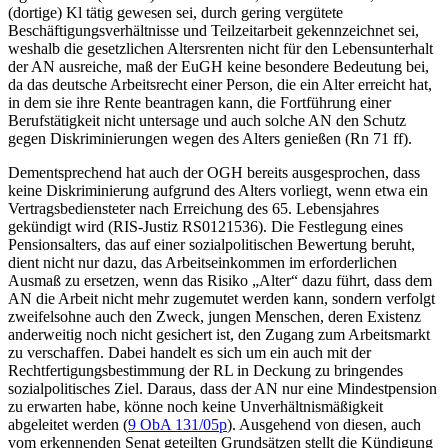
(dortige) Kl tätig gewesen sei, durch gering vergütete
Beschäftigungsverhältnisse und Teilzeitarbeit gekennzeichnet sei,
weshalb die gesetzlichen Altersrenten nicht für den Lebensunterhalt
der AN ausreiche, maß der EuGH keine besondere Bedeutung bei,
da das deutsche Arbeitsrecht einer Person, die ein Alter erreicht hat,
in dem sie ihre Rente beantragen kann, die Fortführung einer
Berufstätigkeit nicht untersage und auch solche AN den Schutz
gegen Diskriminierungen wegen des Alters genießen (Rn 71 ff).
Dementsprechend hat auch der OGH bereits ausgesprochen, dass
keine Diskriminierung aufgrund des Alters vorliegt, wenn etwa ein
Vertragsbediensteter nach Erreichung des 65. Lebensjahres
gekündigt wird (RIS-Justiz RS0121536). Die Festlegung eines
Pensionsalters, das auf einer sozialpolitischen Bewertung beruht,
dient nicht nur dazu, das Arbeitseinkommen im erforderlichen
Ausmaß zu ersetzen, wenn das Risiko „Alter“ dazu führt, dass dem
AN die Arbeit nicht mehr zugemutet werden kann, sondern verfolgt
zweifelsohne auch den Zweck, jungen Menschen, deren Existenz
anderweitig noch nicht gesichert ist, den Zugang zum Arbeitsmarkt
zu verschaffen. Dabei handelt es sich um ein auch mit der
Rechtfertigungsbestimmung der RL in Deckung zu bringendes
sozialpolitisches Ziel. Daraus, dass der AN nur eine Mindestpension
zu erwarten habe, könne noch keine Unverhältnismäßigkeit
abgeleitet werden (
9 ObA 131/05p
). Ausgehend von diesen, auch
vom erkennenden Senat geteilten Grundsätzen stellt die Kündigung