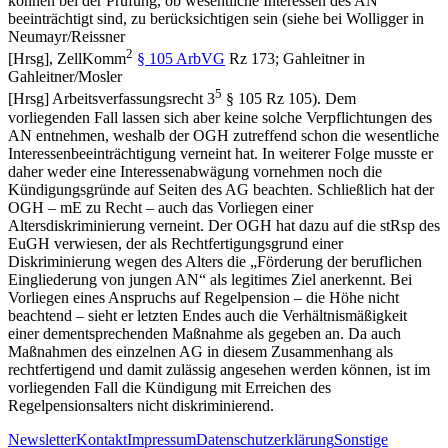
können bei der Prüfung, ob wesentliche Interessen des AN
beeinträchtigt sind, zu berücksichtigen sein (siehe bei
Wolligger
in
Neumayr/Reissner
2
[Hrsg],
ZellKomm
§ 105 ArbVG
Rz 173;
Gahleitner
in
Gahleitner/Mosler
5
[Hrsg]
Arbeitsverfassungsrecht 3
§ 105 Rz 105). Dem
vorliegenden Fall lassen sich aber keine solche Verpflichtungen des
AN entnehmen, weshalb der OGH zutreffend schon die wesentliche
Interessenbeeinträchtigung verneint hat. In weiterer Folge musste er
daher weder eine Interessenabwägung vornehmen noch die
Kündigungsgründe auf Seiten des AG beachten. Schließlich hat der
OGH – mE zu Recht – auch das Vorliegen einer
Altersdiskriminierung verneint. Der OGH hat dazu auf die stRsp des
EuGH verwiesen, der als Rechtfertigungsgrund einer
Diskriminierung wegen des Alters die „Förderung der beruflichen
Eingliederung von jungen AN“ als legitimes Ziel anerkennt. Bei
Vorliegen eines Anspruchs auf Regelpension – die Höhe nicht
beachtend – sieht er letzten Endes auch die Verhältnismäßigkeit
einer dementsprechenden Maßnahme als gegeben an. Da auch
Maßnahmen des einzelnen AG in diesem Zusammenhang als
rechtfertigend und damit zulässig angesehen werden können, ist im
vorliegenden Fall die Kündigung mit Erreichen des
Regelpensionsalters nicht diskriminierend.
Newsletter
Kontakt
Impressum
Datenschutzerklärung
Sonstige