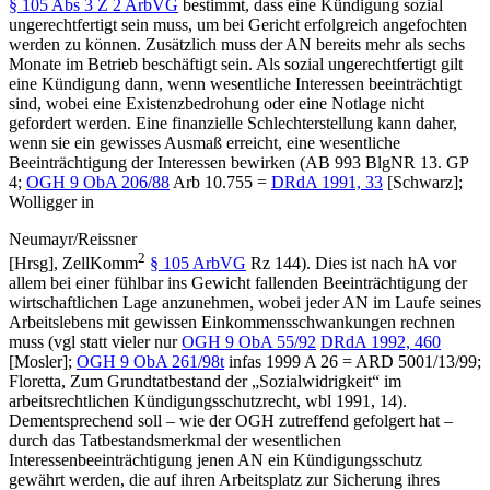
§ 105 Abs 3 Z 2 ArbVG
bestimmt, dass eine Kündigung sozial
ungerechtfertigt sein muss, um bei Gericht erfolgreich angefochten
werden zu können. Zusätzlich muss der AN bereits mehr als sechs
Monate im Betrieb beschäftigt sein. Als sozial ungerechtfertigt gilt
eine Kündigung dann, wenn wesentliche Interessen beeinträchtigt
sind, wobei eine Existenzbedrohung oder eine Notlage nicht
gefordert werden. Eine finanzielle Schlechterstellung kann daher,
wenn sie ein gewisses Ausmaß erreicht, eine wesentliche
Beeinträchtigung der Interessen bewirken (AB 993 BlgNR 13. GP
4;
OGH
9 ObA 206/88
Arb 10.755
=
DRdA 1991, 33
[
Schwarz
]
;
Wolligger
in
Neumayr/Reissner
2
[Hrsg],
ZellKomm
§ 105 ArbVG
Rz 144). Dies ist nach hA vor
allem bei einer fühlbar ins Gewicht fallenden Beeinträchtigung der
wirtschaftlichen Lage anzunehmen, wobei jeder AN im Laufe seines
Arbeitslebens mit gewissen Einkommensschwankungen rechnen
muss (vgl statt vieler nur
OGH
9 ObA 55/92
DRdA 1992, 460
[
Mosler
]
;
OGH
9 ObA 261/98t
infas 1999 A 26
=
ARD 5001/13/99
;
Floretta
,
Zum Grundtatbestand der „Sozialwidrigkeit“ im
arbeitsrechtlichen Kündigungsschutzrecht
,
wbl 1991, 14
).
Dementsprechend soll – wie der OGH zutreffend gefolgert hat –
durch das Tatbestandsmerkmal der wesentlichen
Interessenbeeinträchtigung jenen AN ein Kündigungsschutz
gewährt werden, die auf ihren Arbeitsplatz zur Sicherung ihres