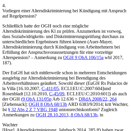
4.
Vorliegen einer Altersdiskriminierung bei Kündigung mit Anspruch
auf Regelpension?
Schließlich hatte der OGH noch eine mögliche
Altersdiskriminierung des Kl zu prüfen. Anzumerken ist vorweg,
dass Sozialwidrigkeits- und Diskriminierungsprüfung durchaus zu
unterschiedlichen Ergebnissen führen können (Auer-Mayer,
Altersdiskriminierung durch Kündigung von Arbeitnehmern bei
Erfüllung der Anspruchsvoraussetzungen für eine vorzeitige
Alterspension? – Anmerkung zu
OGH
9 ObA 106/15a
wbl 2017,
187
).
Der EuGH hat sich mittlerweile schon in mehreren Entscheidungen
ausgiebig zur Altersdiskriminierung bei Beendigung des
Arbeitsverhältnisses geäußert. Sowohl dieser (
EuGH
Rs
Palacios de
la Villa
[16.10.2007,
C-411/05
, ECLI:EU:C:2007:604]
und
Rosenbladt
[12.10.2010,
C-45/09
, ECLI:EU:C:2010:601]
) als auch
der
OGH
(
9 ObA 131/05p
Arb 12.636
=
DRdA 2008/22, 264
[
Ziehensack
]
;
OGH
8 ObA 68/13b
ARD 6383/9/2014
; krit
Wachter
,
Ist
§ 32 Abs 2 Z 7 VBG 1948
unionsrechtskonform? Zugleich
Anmerkungen zu
OGH
28.10.2013,
8 ObA 68/13b
, in
Wachter
[Hrsg],
Altersdiskriminierung. Jahrbuch 2014, 285 ff
) haben zwar