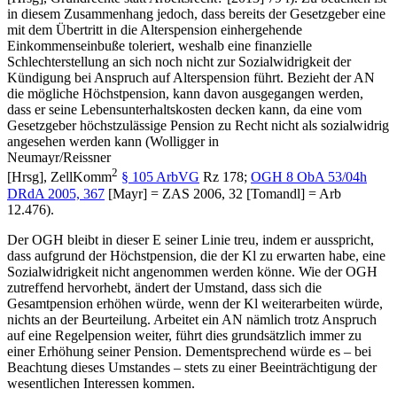
in diesem Zusammenhang jedoch, dass bereits der Gesetzgeber eine
mit dem Übertritt in die Alterspension einhergehende
Einkommenseinbuße toleriert, weshalb eine finanzielle
Schlechterstellung an sich noch nicht zur Sozialwidrigkeit der
Kündigung bei Anspruch auf Alterspension führt. Bezieht der AN
die mögliche Höchstpension, kann davon ausgegangen werden,
dass er seine Lebensunterhaltskosten decken kann, da eine vom
Gesetzgeber höchstzulässige Pension zu Recht nicht als sozialwidrig
angesehen werden kann (
Wolligger
in
Neumayr/Reissner
2
[Hrsg],
ZellKomm
§ 105 ArbVG
Rz 178;
OGH
8 ObA 53/04h
DRdA 2005, 367
[
Mayr
]
=
ZAS 2006, 32
[
Tomandl
] =
Arb
12.476
).
Der OGH bleibt in dieser E seiner Linie treu, indem er ausspricht,
dass aufgrund der Höchstpension, die der Kl zu erwarten habe, eine
Sozialwidrigkeit nicht angenommen werden könne. Wie der OGH
zutreffend hervorhebt, ändert der Umstand, dass sich die
Gesamtpension erhöhen würde, wenn der Kl weiterarbeiten würde,
nichts an der Beurteilung. Arbeitet ein AN nämlich trotz Anspruch
auf eine Regelpension weiter, führt dies grundsätzlich immer zu
einer Erhöhung seiner Pension. Dementsprechend würde es – bei
Beachtung dieses Umstandes – stets zu einer Beeinträchtigung der
wesentlichen Interessen kommen.