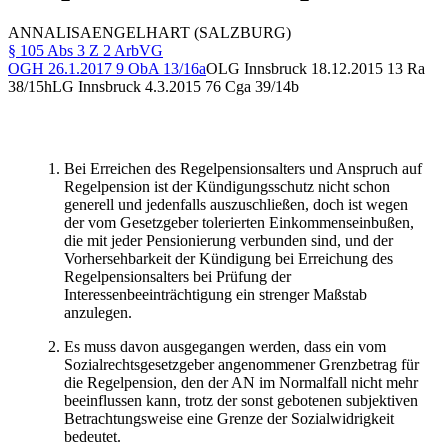
ANNA
LISA
ENGELHART
(SALZBURG)
§ 105 Abs 3 Z 2 ArbVG
OGH
26.1.2017
9 ObA 13/16a
OLG Innsbruck
18.12.2015
13 Ra
38/15h
LG Innsbruck
4.3.2015
76 Cga 39/14b
Bei Erreichen des Regelpensionsalters und Anspruch auf
Regelpension ist der Kündigungsschutz nicht schon
generell und jedenfalls auszuschließen, doch ist wegen
der vom Gesetzgeber tolerierten Einkommenseinbußen,
die mit jeder Pensionierung verbunden sind, und der
Vorhersehbarkeit der Kündigung bei Erreichung des
Regelpensionsalters bei Prüfung der
Interessenbeeinträchtigung ein strenger Maßstab
anzulegen.
Es muss davon ausgegangen werden, dass ein vom
Sozialrechtsgesetzgeber angenommener Grenzbetrag für
die Regelpension, den der AN im Normalfall nicht mehr
beeinflussen kann, trotz der sonst gebotenen subjektiven
Betrachtungsweise eine Grenze der Sozialwidrigkeit
bedeutet.