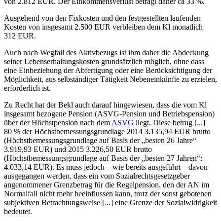
von 2.812 EUR. Der Einkommensverlust beträgt daher ca 33 %.
Ausgehend von den Fixkosten und den festgestellten laufenden
Kosten von insgesamt 2.500 EUR verbleiben dem Kl monatlich
312 EUR.
Auch nach Wegfall des Aktivbezugs ist ihm daher die Abdeckung
seiner Lebenserhaltungskosten grundsätzlich möglich, ohne dass
eine Einbeziehung der Abfertigung oder eine Berücksichtigung der
Möglichkeit, aus selbständiger Tätigkeit Nebeneinkünfte zu erzielen,
erforderlich ist.
Zu Recht hat der Bekl auch darauf hingewiesen, dass die vom Kl
insgesamt bezogene Pension (ASVG-Pension und Betriebspension)
über der Höchstpension nach dem
ASVG
liegt. Diese betrug [...]
80 % der Höchstbemessungsgrundlage 2014 3.135,94 EUR brutto
(Höchstbemessungsgrundlage auf Basis der „besten 26 Jahre“
3.919,93 EUR) und 2015 3.226,50 EUR brutto
(Höchstbemessungsgrundlage auf Basis der „besten 27 Jahren“:
4.033,14 EUR). Es muss jedoch – wie bereits ausgeführt – davon
ausgegangen werden, dass ein vom Sozialrechtsgesetzgeber
angenommener Grenzbetrag für die Regelpension, den der AN im
Normalfall nicht mehr beeinflussen kann, trotz der sonst gebotenen
subjektiven Betrachtungsweise [...] eine Grenze der Sozialwidrigkeit
bedeutet.