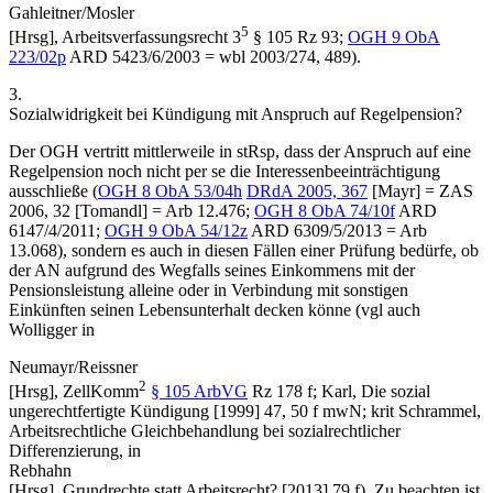
Gahleitner/Mosler
5
[Hrsg],
Arbeitsverfassungsrecht 3
§ 105 Rz 93;
OGH
9 ObA
223/02p
ARD 5423/6/2003
=
wbl 2003/274, 489
).
3.
Sozialwidrigkeit bei Kündigung mit Anspruch auf Regelpension?
Der OGH vertritt mittlerweile in stRsp, dass der Anspruch auf eine
Regelpension noch nicht per se die Interessenbeeinträchtigung
ausschließe (
OGH
8 ObA 53/04h
DRdA 2005, 367
[
Mayr
]
=
ZAS
2006, 32
[
Tomandl
] =
Arb 12.476
;
OGH
8 ObA 74/10f
ARD
6147/4/2011
;
OGH
9 ObA 54/12z
ARD 6309/5/2013
=
Arb
13.068
), sondern es auch in diesen Fällen einer Prüfung bedürfe, ob
der AN aufgrund des Wegfalls seines Einkommens mit der
Pensionsleistung alleine oder in Verbindung mit sonstigen
Einkünften seinen Lebensunterhalt decken könne (vgl auch
Wolligger
in
Neumayr/Reissner
2
[Hrsg],
ZellKomm
§ 105 ArbVG
Rz 178 f;
Karl
,
Die sozial
ungerechtfertigte Kündigung
[1999] 47, 50 f mwN; krit
Schrammel
,
Arbeitsrechtliche Gleichbehandlung bei sozialrechtlicher
Differenzierung
, in
Rebhahn
[Hrsg],
Grundrechte statt Arbeitsrecht? [2013] 79 f
). Zu beachten ist