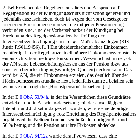
2. Bei Erreichen des Regelpensionsalters und Anspruch auf
Regelpension ist der Kündigungsschutz nicht schon generell und
jedenfalls auszuschließen, doch ist wegen der vom Gesetzgeber
tolerierten Einkommenseinbußen, die mit jeder Pensionierung
verbunden sind, und der Vorhersehbarkeit der Kündigung bei
Erreichung des Regelpensionsalters bei Prüfung der
Interessenbeeinträchtigung ein strenger Maßstab anzulegen (RIS-
Justiz RS0119456). [...] Ein überdurchschnittliches Einkommen
rechtfertigt in der Regel prozentuell höhere Einkommensverluste als
ein an sich schon niedriges Einkommen. Wesentlich ist immer, ob
der AN seine Lebenserhaltungskosten aus der Pension (bzw aus
sonstigen berücksichtigungswürdigen Quellen) decken kann. Das
wird bei AN, die ein Einkommen erzielen, das deutlich über der
Höchstbemessungsgrundlage liegt, jedenfalls dann zu bejahen sein,
wenn sie die mögliche „Höchstpension“ beziehen. [...]
In der E
8 ObA 53/04h
, in der im Wesentlichen diese Grundsätze
entwickelt und in Auseinan-
dersetzung mit der einschlägigen
Literatur und Judikatur dargestellt wurden, wurde eine derartige
Interessenbeeinträchtigung trotz Erreichung des Regelpensionsalters
bejaht, weil die Nettoeinkommenseinbuße der dortigen Kl rund
50 % betrug und die Pension nur ihre Fixkosten abdeckte.
In der E
9 ObA 54/12z
wurde darauf verwiesen, dass eine