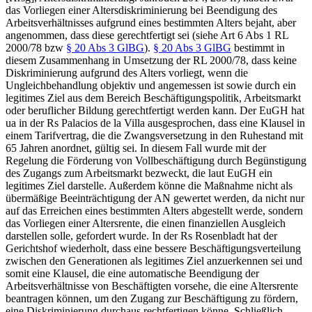
das Vorliegen einer Altersdiskriminierung bei Beendigung des
Arbeitsverhältnisses aufgrund eines bestimmten Alters bejaht, aber
angenommen, dass diese gerechtfertigt sei (siehe Art 6 Abs 1 RL
2000/78 bzw
§ 20 Abs 3 GlBG
).
§ 20 Abs 3 GlBG
bestimmt in
diesem Zusammenhang in Umsetzung der RL 2000/78, dass keine
Diskriminierung aufgrund des Alters vorliegt, wenn die
Ungleichbehandlung objektiv und angemessen ist sowie durch ein
legitimes Ziel aus dem Bereich Beschäftigungspolitik, Arbeitsmarkt
oder beruflicher Bildung gerechtfertigt werden kann. Der EuGH hat
ua in der Rs
Palacios de la Villa
ausgesprochen, dass eine Klausel in
einem Tarifvertrag, die die Zwangsversetzung in den Ruhestand mit
65 Jahren anordnet, gültig sei. In diesem Fall wurde mit der
Regelung die Förderung von Vollbeschäftigung durch Begünstigung
des Zugangs zum Arbeitsmarkt bezweckt, die laut EuGH ein
legitimes Ziel darstelle. Außerdem könne die Maßnahme nicht als
übermäßige Beeinträchtigung der AN gewertet werden, da nicht nur
auf das Erreichen eines bestimmten Alters abgestellt werde, sondern
das Vorliegen einer Altersrente, die einen finanziellen Ausgleich
darstellen solle, gefordert wurde. In der Rs
Rosenbladt
hat der
Gerichtshof wiederholt, dass eine bessere Beschäftigungsverteilung
zwischen den Generationen als legitimes Ziel anzuerkennen sei und
somit eine Klausel, die eine automatische Beendigung der
Arbeitsverhältnisse von Beschäftigten vorsehe, die eine Altersrente
beantragen können, um den Zugang zur Beschäftigung zu fördern,
eine Diskriminierung durchaus rechtfertigen könne. Schließlich