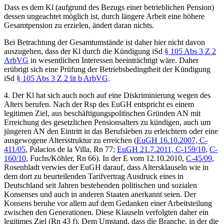
Dass es dem Kl (aufgrund des Bezugs einer betrieblichen Pension)
dessen ungeachtet möglich ist, durch längere Arbeit eine höhere
Gesamtpension zu erzielen, ändert daran nichts.
Bei Betrachtung der Gesamtumstände ist daher hier nicht davon
auszugehen, dass der Kl durch die Kündigung iSd
§ 105 Abs 3 Z 2
ArbVG
in wesentlichen Interessen beeinträchtigt wäre. Daher
erübrigt sich eine Prüfung der Betriebsbedingtheit der Kündigung
iSd
§ 105 Abs 3 Z 2 lit b ArbVG
.
4. Der Kl hat sich auch noch auf eine Diskriminierung wegen des
Alters berufen. Nach der Rsp des EuGH entspricht es einem
legitimen Ziel, aus beschäftigungspolitischen Gründen AN mit
Erreichung des gesetzlichen Pensionsalters zu kündigen, auch um
jüngeren AN den Eintritt in das Berufsleben zu erleichtern oder eine
ausgewogene Altersstruktur zu erreichen (
EuGH
16.10.2007,
C-
411/05
,
Palacios de la Villa
, Rn 77
;
EuGH
21.7.2011,
C-159/10
,
C-
160/10
,
Fuchs/Köhler
, Rn 66
). In der E vom
12.10.2010,
C-45/09
,
Rosenbladt
verwies der EuGH darauf, dass Altersklauseln wie in
dem dort zu beurteilenden Tarifvertrag Ausdruck eines in
Deutschland seit Jahren bestehenden politischen und sozialen
Konsenses und auch in anderen Staaten anerkannt seien. Der
Konsens beruhe vor allem auf dem Gedanken einer Arbeitsteilung
zwischen den Generationen. Diese Klauseln verfolgten daher ein
legitimes Ziel (Rn 43 f). Dem Umstand, dass die Branche, in der die