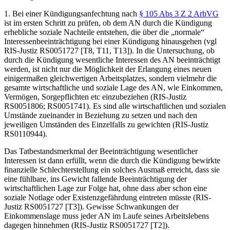
1. Bei einer Kündigungsanfechtung nach
§ 105 Abs 3 Z 2 ArbVG
ist im ersten Schritt zu prüfen, ob dem AN durch die Kündigung
erhebliche soziale Nachteile entstehen, die über die „normale“
Interessenbeeinträchtigung bei einer Kündigung hinausgehen (vgl
RIS-Justiz RS0051727 [T8, T11, T13]). In die Untersuchung, ob
durch die Kündigung wesentliche Interessen des AN beeinträchtigt
werden, ist nicht nur die Möglichkeit der Erlangung eines neuen
einigermaßen gleichwertigen Arbeitsplatzes, sondern vielmehr die
gesamte wirtschaftliche und soziale Lage des AN, wie Einkommen,
Vermögen, Sorgepflichten etc einzubeziehen (RIS-Justiz
RS0051806; RS0051741). Es sind alle wirtschaftlichen und sozialen
Umstände zueinander in Beziehung zu setzen und nach den
jeweiligen Umständen des Einzelfalls zu gewichten (RIS-Justiz
RS0110944).
Das Tatbestandsmerkmal der Beeinträchtigung wesentlicher
Interessen ist dann erfüllt, wenn die durch die Kündigung bewirkte
finanzielle Schlechterstellung ein solches Ausmaß erreicht, dass sie
eine fühlbare, ins Gewicht fallende Beeinträchtigung der
wirtschaftlichen Lage zur Folge hat, ohne dass aber schon eine
soziale Notlage oder Existenzgefährdung eintreten müsste (RIS-
Justiz RS0051727 [T3]). Gewisse Schwankungen der
Einkommenslage muss jeder AN im Laufe seines Arbeitslebens
dagegen hinnehmen (RIS-Justiz RS0051727 [T2]).