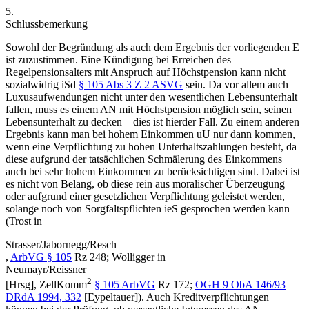
5.
Schlussbemerkung
Sowohl der Begründung als auch dem Ergebnis der vorliegenden E
ist zuzustimmen. Eine Kündigung bei Erreichen des
Regelpensionsalters mit Anspruch auf Höchstpension kann nicht
sozialwidrig iSd
§ 105 Abs 3 Z 2 ASVG
sein. Da vor allem auch
Luxusaufwendungen nicht unter den wesentlichen Lebensunterhalt
fallen, muss es einem AN mit Höchstpension möglich sein, seinen
Lebensunterhalt zu decken – dies ist hier
der Fall. Zu einem anderen
Ergebnis kann man bei hohem Einkommen uU nur dann kommen,
wenn eine Verpflichtung zu hohen Unterhaltszahlungen besteht, da
diese aufgrund der tatsächlichen Schmälerung des Einkommens
auch bei sehr hohem Einkommen zu berücksichtigen sind. Dabei ist
es nicht von Belang, ob diese rein aus moralischer Überzeugung
oder aufgrund einer gesetzlichen Verpflichtung geleistet werden,
solange noch von Sorgfaltspflichten ieS gesprochen werden kann
(
Trost
in
Strasser/Jabornegg/Resch
,
ArbVG § 105
Rz 248
;
Wolligger
in
Neumayr/Reissner
2
[Hrsg],
ZellKomm
§ 105 ArbVG
Rz 172;
OGH
9 ObA 146/93
DRdA 1994, 332
[
Eypeltauer
]
). Auch Kreditverpflichtungen