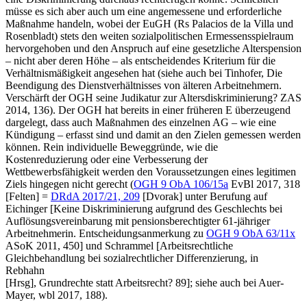
müsse es sich aber auch um eine angemessene und erforderliche
Maßnahme handeln, wobei der EuGH (Rs
Palacios de la Villa
und
Rosenbladt
) stets den weiten sozialpolitischen Ermessensspielraum
hervorgehoben und den Anspruch auf eine gesetzliche Alterspension
– nicht aber deren Höhe – als entscheidendes Kriterium für die
Verhältnismäßigkeit angesehen hat (siehe auch bei
Tinhofer
,
Die
Beendigung des Dienstverhältnisses von älteren Arbeitnehmern.
Verschärft der OGH seine Judikatur zur Altersdiskriminierung?
ZAS
2014, 136
). Der OGH hat bereits in einer früheren E überzeugend
dargelegt, dass auch Maßnahmen des einzelnen AG – wie eine
Kündigung – erfasst sind und damit an den Zielen gemessen werden
können. Rein individuelle Beweggründe, wie die
Kostenreduzierung oder eine Verbesserung der
Wettbewerbsfähigkeit werden den Voraussetzungen eines legitimen
Ziels hingegen nicht gerecht (
OGH
9 ObA 106/15a
EvBl 2017, 318
[
Felten
] =
DRdA 2017/21, 209
[
Dvorak
]
unter Berufung auf
Eichinger [Keine Diskriminierung aufgrund des Geschlechts bei
Auflösungsvereinbarung mit pensionsberechtigter 61-jähriger
Arbeitnehmerin. Entscheidungsanmerkung zu
OGH
9 ObA 63/11x
ASoK 2011, 450
] und
Schrammel
[
Arbeitsrechtliche
Gleichbehandlung bei sozialrechtlicher Differenzierung
, in
Rebhahn
[Hrsg],
Grundrechte statt Arbeitsrecht? 89
]; siehe auch bei
Auer-
Mayer
,
wbl 2017, 188
).