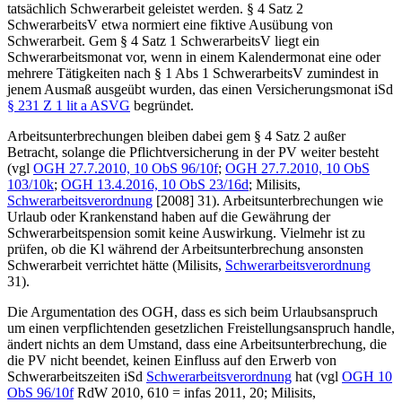
tatsächlich Schwerarbeit geleistet werden. § 4 Satz 2
SchwerarbeitsV etwa normiert eine fiktive Ausübung von
Schwerarbeit. Gem § 4 Satz 1 SchwerarbeitsV liegt ein
Schwerarbeitsmonat vor, wenn in einem Kalendermonat eine oder
mehrere Tätigkeiten nach § 1 Abs 1 SchwerarbeitsV zumindest in
jenem Ausmaß ausgeübt wurden, das einen Versicherungsmonat iSd
§ 231 Z 1 lit a ASVG
begründet.
Arbeitsunterbrechungen bleiben dabei gem § 4 Satz 2 außer
Betracht, solange die Pflichtversicherung in der PV weiter besteht
(vgl
OGH
27.7.2010,
10 ObS 96/10f
;
OGH
27.7.2010,
10 ObS
103/10k
;
OGH
13.4.2016,
10 ObS 23/16d
;
Milisits
,
Schwerarbeitsverordnung
[2008] 31). Arbeitsunterbrechungen wie
Urlaub oder Krankenstand haben auf die Gewährung der
Schwerarbeitspension somit keine Auswirkung. Vielmehr ist zu
prüfen, ob die Kl während der Arbeitsunterbrechung ansonsten
Schwerarbeit verrichtet hätte (
Milisits
,
Schwerarbeitsverordnung
31).
Die Argumentation des OGH, dass es sich beim Urlaubsanspruch
um einen verpflichtenden gesetzlichen Freistellungsanspruch handle,
ändert nichts an dem Umstand, dass eine Arbeitsunterbrechung, die
die PV nicht beendet, keinen Einfluss auf den Erwerb von
Schwerarbeitszeiten iSd
Schwerarbeitsverordnung
hat (vgl
OGH
10
ObS 96/10f
RdW 2010, 610
=
infas 2011, 20
;
Milisits
,