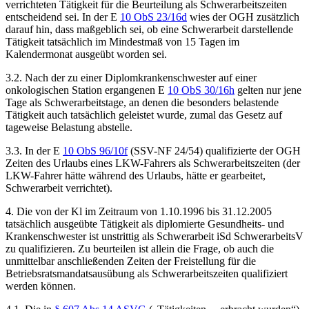
verrichteten Tätigkeit für die Beurteilung als Schwerarbeitszeiten
entscheidend sei. In der E
10 ObS 23/16d
wies der OGH zusätzlich
darauf hin, dass maßgeblich sei, ob eine Schwerarbeit darstellende
Tätigkeit tatsächlich im Mindestmaß von 15 Tagen im
Kalendermonat ausgeübt worden sei.
3.2. Nach der zu einer Diplomkrankenschwester auf einer
onkologischen Station ergangenen E
10 ObS 30/16h
gelten nur jene
Tage als Schwerarbeitstage, an denen die besonders belastende
Tätigkeit auch tatsächlich geleistet wurde, zumal das Gesetz auf
tageweise Belastung abstelle.
3.3. In der E
10 ObS 96/10f
(
SSV-NF 24/54
)
qualifizierte der OGH
Zeiten des Urlaubs eines LKW-Fahrers als Schwerarbeitszeiten (der
LKW-Fahrer hätte während des Urlaubs, hätte er gearbeitet,
Schwerarbeit verrichtet).
4. Die von der Kl im Zeitraum von 1.10.1996 bis 31.12.2005
tatsächlich ausgeübte Tätigkeit als diplomierte Gesundheits- und
Krankenschwester ist unstrittig als Schwerarbeit iSd SchwerarbeitsV
zu qualifizieren. Zu beurteilen ist allein die Frage, ob auch die
unmittelbar anschließenden Zeiten der Freistellung für die
Betriebsratsmandatsausübung als Schwerarbeitszeiten qualifiziert
werden können.