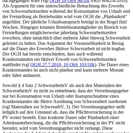
nachgegangen wäre (vgl
OGH
10 ObS 96/10f
ARD 6082/4/2010
).
Als Argument für eine unterschiedliche Betrachtung des Erwerbs
von Schwerarbeitszeiten während der Konsumation von Urlaub und
der Freistellung als Betriebsrätin wird vom OGH die „Planbarkeit“
angeführt. Der jährliche Urlaubsanspruch beträgt in der Regel fünf
Wochen. Hingegen könnten Betriebsratsmitglieder im Bereich von
Freistellungen möglicherweise jahrelang Schwerarbeitszeiten
erwerben, ohne tatsächlich über mehrere Jahre hinweg Schwerarbeit
geleistet zu haben. Das Argument der Voraussehbarkeit in Bezug
auf die Dauer des Erwerbes fiktiver Schwerarbeit ist nicht tragbar.
Der OGH hat bereits entschieden, dass auch während
Krankenständen ein fiktiver Erwerb von Schwerarbeitszeiten
stattfindet (vgl
OGH
27.7.2010,
10 ObS 103/10k
). Die Dauer eines
Krankenstandes ist auch nicht planbar und kann mehrere Monate
oder Jahre andauern.
Sowohl § 4 Satz 2 SchwerarbeitsV als auch den Materialien der
SchwerarbeitsV ist nicht zu entnehmen, dass der Verordnungsgeber
nur bei Konsumation von Urlaub oder Inanspruchnahme eines
Krankenstandes die fiktive Ausübung von Schwerarbeit zuerkennt
(vgl Materialien zur SchwerarbV, 3). Der Verordnungsgeber stellt
lediglich auf den Umstand ab, dass die Pflichtversicherung in der
PV weiter besteht. Eine konkrete Dauer oder Planbarkeit einer
Arbeitsunterbrechung, die die Pflichtversicherung in der PV nicht
beendet, wird vom Verordnungsgeber nicht verlangt. Diese