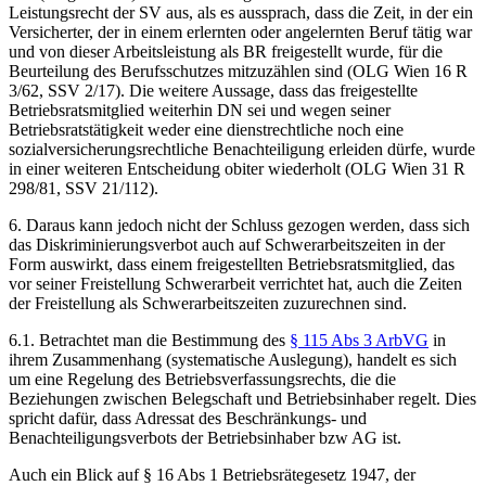
Leistungsrecht der SV aus, als es aussprach, dass die Zeit, in der ein
Versicherter, der in einem erlernten oder angelernten Beruf tätig war
und von dieser Arbeitsleistung als BR freigestellt wurde, für die
Beurteilung des Berufsschutzes mitzuzählen sind (OLG Wien 16 R
3/62, SSV 2/17). Die weitere Aussage, dass das freigestellte
Betriebsratsmitglied weiterhin DN sei und wegen seiner
Betriebsratstätigkeit weder eine dienstrechtliche noch eine
sozialversicherungsrechtliche Benachteiligung erleiden dürfe, wurde
in einer weiteren Entscheidung obiter wiederholt (OLG Wien 31 R
298/81, SSV 21/112).
6. Daraus kann jedoch nicht der Schluss gezogen werden, dass sich
das Diskriminierungsverbot auch auf Schwerarbeitszeiten in der
Form auswirkt, dass einem freigestellten Betriebsratsmitglied, das
vor seiner Freistellung Schwerarbeit verrichtet hat, auch die Zeiten
der Freistellung als Schwerarbeitszeiten zuzurechnen sind.
6.1. Betrachtet man die Bestimmung des
§ 115 Abs 3 ArbVG
in
ihrem Zusammenhang (systematische Auslegung), handelt es sich
um eine Regelung des Betriebsverfassungsrechts, die die
Beziehungen zwischen Belegschaft und Betriebsinhaber regelt. Dies
spricht dafür, dass Adressat des Beschränkungs- und
Benachteiligungsverbots der Betriebsinhaber bzw AG ist.
Auch ein Blick auf § 16 Abs 1 Betriebsrätegesetz 1947, der