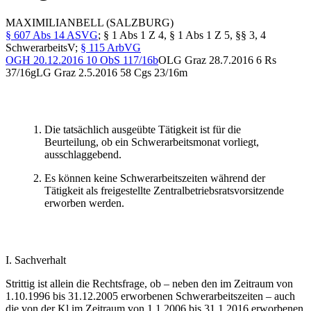
MAXIMILIAN
BELL
(SALZBURG)
§ 607 Abs 14 ASVG
; § 1 Abs 1 Z 4, § 1 Abs 1 Z 5, §§ 3, 4
SchwerarbeitsV;
§ 115 ArbVG
OGH
20.12.2016
10 ObS 117/16b
OLG Graz
28.7.2016
6 Rs
37/16g
LG Graz
2.5.2016
58 Cgs 23/16m
Die tatsächlich ausgeübte Tätigkeit ist für die
Beurteilung, ob ein Schwerarbeitsmonat vorliegt,
ausschlaggebend.
Es können keine Schwerarbeitszeiten während der
Tätigkeit als freigestellte Zentralbetriebsratsvorsitzende
erworben werden.
I. Sachverhalt
Strittig ist allein die Rechtsfrage, ob – neben den im Zeitraum von
1.10.1996 bis 31.12.2005 erworbenen Schwerarbeitszeiten – auch
die von der Kl im Zeitraum von 1.1.2006 bis 31.1.2016 erworbenen