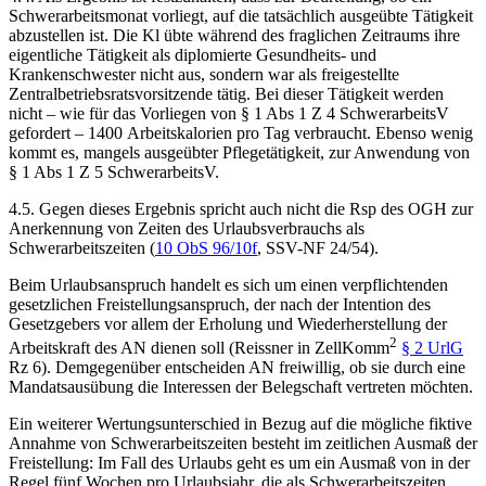
Schwerarbeitsmonat vorliegt, auf die tatsächlich ausgeübte Tätigkeit
abzustellen ist. Die Kl übte während des fraglichen Zeitraums ihre
eigentliche Tätigkeit als diplomierte Gesundheits- und
Krankenschwester nicht aus, sondern war als freigestellte
Zentralbetriebsratsvorsitzende tätig. Bei dieser Tätigkeit werden
nicht – wie für das Vorliegen von § 1 Abs 1 Z 4 SchwerarbeitsV
gefordert – 1400 Arbeitskalorien pro Tag verbraucht. Ebenso wenig
kommt es, mangels ausgeübter Pflegetätigkeit, zur Anwendung von
§ 1 Abs 1 Z 5 SchwerarbeitsV.
4.5. Gegen dieses Ergebnis spricht auch nicht die Rsp des OGH zur
Anerkennung von Zeiten des Urlaubsverbrauchs als
Schwerarbeitszeiten (
10 ObS 96/10f
,
SSV-NF 24/54
).
Beim Urlaubsanspruch handelt es sich um einen verpflichtenden
gesetzlichen Freistellungsanspruch, der nach der Intention des
Gesetzgebers vor allem der Erholung und Wiederherstellung der
2
Arbeitskraft des AN dienen soll (
Reissner
in
ZellKomm
§ 2 UrlG
Rz 6). Demgegenüber entscheiden AN freiwillig, ob sie durch eine
Mandatsausübung die Interessen der Belegschaft vertreten möchten.
Ein weiterer Wertungsunterschied in Bezug auf die mögliche fiktive
Annahme von Schwerarbeitszeiten besteht im zeitlichen Ausmaß der
Freistellung: Im Fall des Urlaubs geht es um ein Ausmaß von in der
Regel fünf Wochen pro Urlaubsjahr, die als Schwerarbeitszeiten