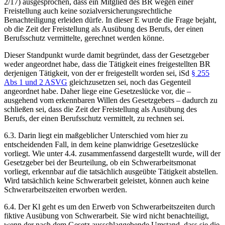
2/17) ausgesprochen, dass ein Mitglied des BR wegen einer
Freistellung auch keine sozialversicherungsrechtliche
Benachteiligung erleiden dürfe. In dieser E wurde die Frage bejaht,
ob die Zeit der Freistellung als Ausübung des Berufs, der einen
Berufsschutz vermittelte, gerechnet werden könne.
Dieser Standpunkt wurde damit begründet, dass der Gesetzgeber
weder angeordnet habe, dass die Tätigkeit eines freigestellten BR
derjenigen Tätigkeit, von der er freigestellt worden sei, iSd
§ 255
Abs 1 und 2 ASVG
gleichzusetzen sei, noch das Gegenteil
angeordnet habe. Daher liege eine Gesetzeslücke vor, die –
ausgehend vom erkennbaren Willen des Gesetzgebers – dadurch zu
schließen sei, dass die Zeit der Freistellung als Ausübung des
Berufs, der einen Berufsschutz vermittelt, zu rechnen sei.
6.3. Darin liegt ein maßgeblicher Unterschied vom hier zu
entscheidenden Fall, in dem keine planwidrige Gesetzeslücke
vorliegt. Wie unter 4.4. zusammenfassend dargestellt wurde, will der
Gesetzgeber bei der Beurteilung, ob ein Schwerarbeitsmonat
vorliegt, erkennbar auf die tatsächlich ausgeübte Tätigkeit abstellen.
Wird tatsächlich keine Schwerarbeit geleistet, können auch keine
Schwerarbeitszeiten erworben werden.
6.4. Der Kl geht es um den Erwerb von Schwerarbeitszeiten durch
fiktive Ausübung von Schwerarbeit. Sie wird nicht benachteiligt,
wenn der nach dem Gesetz ausschlaggebende Umstand, dass sie die