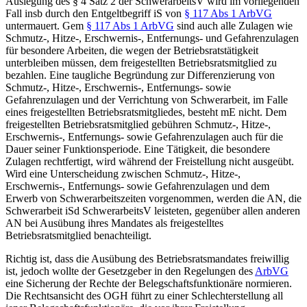
Auslegung des § 4 Satz 2 der SchwerarbeitsV wird im vorliegenden
Fall insb durch den Entgeltbegriff iS von
§ 117 Abs 1 ArbVG
untermauert. Gem
§ 117 Abs 1 ArbVG
sind auch alle Zulagen wie
Schmutz-, Hitze-, Erschwernis-, Entfernungs- und Gefahrenzulagen
für besondere Arbeiten, die wegen der Betriebsratstätigkeit
unterbleiben müssen, dem freigestellten Betriebsratsmitglied zu
bezahlen. Eine taugliche Begründung zur Differenzierung von
Schmutz-, Hitze-, Erschwernis-, Entfernungs- sowie
Gefahrenzulagen und der Verrichtung von Schwerarbeit, im Falle
eines freigestellten Betriebsratsmitgliedes, besteht mE nicht. Dem
freigestellten Betriebsratsmitglied gebühren Schmutz-, Hitze-,
Erschwernis-, Entfernungs- sowie Gefahrenzulagen auch für die
Dauer seiner Funktionsperiode. Eine Tätigkeit, die besondere
Zulagen rechtfertigt, wird während der Freistellung nicht ausgeübt.
Wird eine Unterscheidung zwischen Schmutz-, Hitze-,
Erschwernis-, Entfernungs- sowie Gefahrenzulagen und dem
Erwerb von Schwerarbeitszeiten vorgenommen, werden die AN, die
Schwerarbeit iSd SchwerarbeitsV leisteten, gegenüber allen anderen
AN bei Ausübung ihres Mandates als freigestelltes
Betriebsratsmitglied benachteiligt.
Richtig ist, dass die Ausübung des Betriebsratsmandates freiwillig
ist, jedoch wollte der Gesetzgeber in den Regelungen des
ArbVG
eine Sicherung der Rechte der Belegschaftsfunktionäre normieren.
Die Rechtsansicht des OGH führt zu einer Schlechterstellung all