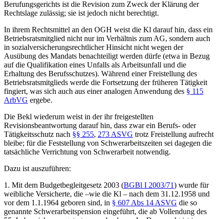
Berufungsgerichts ist die Revision zum Zweck der Klärung der
Rechtslage zulässig; sie ist jedoch nicht berechtigt.
In ihrem Rechtsmittel an den OGH weist die Kl darauf hin, dass ein
Betriebsratsmitglied nicht nur im Verhältnis zum AG, sondern auch
in sozialversicherungsrechtlicher Hinsicht nicht wegen der
Ausübung des Mandats benachteiligt werden dürfe (etwa in Bezug
auf die Qualifikation eines Unfalls als Arbeitsunfall und die
Erhaltung des Berufsschutzes). Während einer Freistellung des
Betriebsratsmitglieds werde die Fortsetzung der früheren Tätigkeit
fingiert, was sich auch aus einer analogen Anwendung des
§ 115
ArbVG
ergebe.
Die Bekl wiederum weist in der ihr freigestellten
Revisionsbeantwortung darauf hin, dass zwar ein Berufs- oder
Tätigkeitsschutz nach
§§ 255
,
273 ASVG
trotz Freistellung aufrecht
bleibe; für die Feststellung von Schwerarbeitszeiten sei dagegen die
tatsächliche Verrichtung von Schwerarbeit notwendig.
Dazu ist auszuführen:
1. Mit dem Budgetbegleitgesetz 2003 (
BGBl I 2003/71
) wurde für
weibliche Versicherte, die –
wie die Kl – nach dem 31.12.1958 und
vor dem 1.1.1964 geboren sind, in
§ 607 Abs 14 ASVG
die so
genannte Schwerarbeitspension eingeführt, die ab Vollendung des