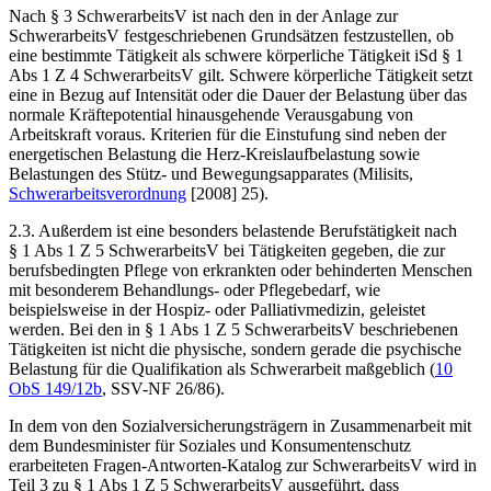
Nach § 3 SchwerarbeitsV ist nach den in der Anlage zur
SchwerarbeitsV festgeschriebenen Grundsätzen festzustellen, ob
eine bestimmte Tätigkeit als schwere körperliche Tätigkeit iSd § 1
Abs 1 Z 4 SchwerarbeitsV gilt. Schwere körperliche Tätigkeit setzt
eine in Bezug auf Intensität oder die Dauer der Belastung über das
normale Kräftepotential hinausgehende Verausgabung von
Arbeitskraft voraus. Kriterien für die Einstufung sind neben der
energetischen Belastung die Herz-Kreislaufbelastung sowie
Belastungen des Stütz- und Bewegungsapparates (
Milisits
,
Schwerarbeitsverordnung
[2008] 25).
2.3. Außerdem ist eine besonders belastende Berufstätigkeit nach
§ 1 Abs 1 Z 5 SchwerarbeitsV bei Tätigkeiten gegeben, die zur
berufsbedingten Pflege von erkrankten oder behinderten Menschen
mit besonderem Behandlungs- oder Pflegebedarf, wie
beispielsweise in der Hospiz- oder Palliativmedizin, geleistet
werden. Bei den in § 1 Abs 1 Z 5 SchwerarbeitsV beschriebenen
Tätigkeiten ist nicht die physische, sondern gerade die psychische
Belastung für die Qualifikation als Schwerarbeit maßgeblich (
10
ObS 149/12b
,
SSV-NF 26/86
).
In dem von den Sozialversicherungsträgern in Zusammenarbeit mit
dem Bundesminister für Soziales und Konsumentenschutz
erarbeiteten Fragen-Antworten-Katalog zur SchwerarbeitsV wird in
Teil 3 zu § 1 Abs 1 Z 5 SchwerarbeitsV ausgeführt, dass