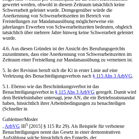
gewertet werden, obwohl in diesem Zeitraum tatsächlich keine
Schwerarbeit geleistet wurde. Demgegenüber würde die
Anerkennung von Schwerarbeitszeiten im Bereich von
Freistellungen zur Mandatsausübung möglicherweise ein
jahrelanges Erwerben von Schwerarbeitszeiten bedeuten, obgleich
tatsächlich über mehrere Jahre hinweg keine Schwerarbeit geleistet
wurde.
4.6. Aus diesen Gründen ist der Ansicht des Berufungsgerichts
zuzustimmen, dass eine Anerkennung von Schwerarbeitszeiten im
Zeitraum einer Freistellung zur Mandatsausübung zu verneinen ist.
5. In der Revision beruft sich die Kl in erster Linie auf eine
Verletzung des Benachteiligungsverbots nach
§ 115 Abs 3 ArbVG
.
5.1. Ebenso wie das Beschränkungsverbot ist das
Benachteiligungsverbot in
§ 115 Abs 3 ArbVG
geregelt. Damit wird
dem Betriebsinhaber untersagt, jene AN, die ein Betriebsratsmandat
haben, hinsichtlich ihrer Arbeitsbedingungen zu benachteiligen
(
Schneller
in
Gahleitner/Mosler
5
,
ArbVG
III
[2015] § 115 Rz 29). Als Beispiele für verbotene
Benachteiligungen nennt das Gesetz in einer demonstrativen
Aufzählung solche hinsichtlich des Entgelts, der