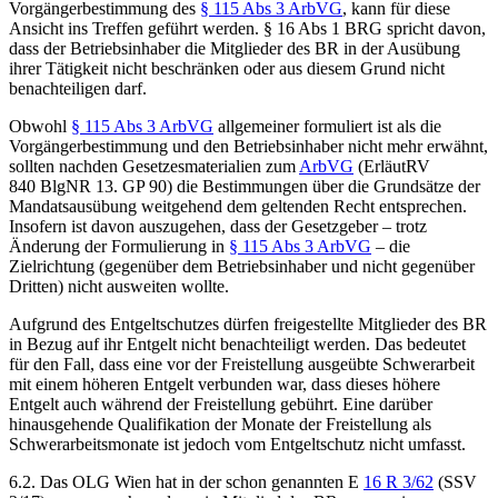
Vorgängerbestimmung des
§ 115 Abs 3 ArbVG
, kann für diese
Ansicht ins Treffen geführt werden. § 16 Abs 1 BRG spricht davon,
dass der Betriebsinhaber die Mitglieder des BR in der Ausübung
ihrer Tätigkeit nicht beschränken oder aus diesem Grund nicht
benachteiligen darf.
Obwohl
§ 115 Abs 3 ArbVG
allgemeiner formuliert ist als die
Vorgängerbestimmung und den Betriebsinhaber nicht mehr erwähnt,
sollten nach
den Gesetzesmaterialien zum
ArbVG
(ErläutRV
840 BlgNR 13. GP 90) die Bestimmungen über die Grundsätze der
Mandatsausübung weitgehend dem geltenden Recht entsprechen.
Insofern ist davon auszugehen, dass der Gesetzgeber – trotz
Änderung der Formulierung in
§ 115 Abs 3 ArbVG
– die
Zielrichtung (gegenüber dem Betriebsinhaber und nicht gegenüber
Dritten) nicht ausweiten wollte.
Aufgrund des Entgeltschutzes dürfen freigestellte Mitglieder des BR
in Bezug auf ihr Entgelt nicht benachteiligt werden. Das bedeutet
für den Fall, dass eine vor der Freistellung ausgeübte Schwerarbeit
mit einem höheren Entgelt verbunden war, dass dieses höhere
Entgelt auch während der Freistellung gebührt. Eine darüber
hinausgehende Qualifikation der Monate der Freistellung als
Schwerarbeitsmonate ist jedoch vom Entgeltschutz nicht umfasst.
6.2. Das OLG Wien hat in der schon genannten E
16 R 3/62
(SSV