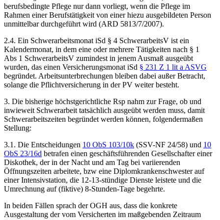
berufsbedingte Pflege nur dann vorliegt, wenn die Pflege im
Rahmen einer Berufstätigkeit von einer hiezu ausgebildeten Person
unmittelbar durchgeführt wird (
ARD 5813/7/2007
).
2.4. Ein Schwerarbeitsmonat iSd § 4 SchwerarbeitsV ist ein
Kalendermonat, in dem eine oder mehrere Tätigkeiten nach § 1
Abs 1 SchwerarbeitsV zumindest in jenem Ausmaß ausgeübt
wurden, das einen Versicherungsmonat iSd
§ 231 Z 1 lit a ASVG
begründet. Arbeitsunterbrechungen bleiben dabei außer Betracht,
solange die Pflichtversicherung in der PV weiter besteht.
3. Die bisherige höchstgerichtliche Rsp nahm zur Frage, ob und
inwieweit Schwerarbeit tatsächlich ausgeübt werden muss, damit
Schwerarbeitszeiten begründet werden können, folgendermaßen
Stellung:
3.1. Die Entscheidungen
10 ObS 103/10k
(
SSV-NF 24/58
)
und
10
ObS 23/16d
betrafen einen geschäftsführenden Gesellschafter einer
Diskothek, der in der Nacht und am Tag bei variierenden
Öffnungszeiten arbeitete, bzw eine Diplomkrankenschwester auf
einer Intensivstation, die 12-13-stündige Dienste leistete und die
Umrechnung auf (fiktive) 8-Stunden-Tage begehrte.
In beiden Fällen sprach der OGH aus, dass die konkrete
Ausgestaltung der vom Versicherten im maßgebenden Zeitraum