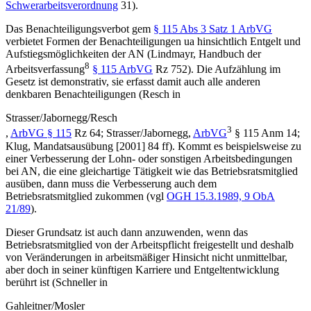
Schwerarbeitsverordnung
31).
Das Benachteiligungsverbot gem
§ 115 Abs 3 Satz 1 ArbVG
verbietet Formen der Benachteiligungen ua hinsichtlich Entgelt und
Aufstiegsmöglichkeiten der AN (
Lindmayr
,
Handbuch der
8
Arbeitsverfassung
§ 115 ArbVG
Rz 752). Die Aufzählung im
Gesetz ist demonstrativ, sie erfasst damit auch alle anderen
denkbaren Benachteiligungen (
Resch
in
Strasser/Jabornegg/Resch
3
,
ArbVG § 115
Rz 64
;
Strasser/Jabornegg
,
ArbVG
§ 115 Anm 14;
Klug
,
Mandatsausübung
[2001] 84 ff). Kommt es beispielsweise zu
einer Verbesserung der Lohn- oder sonstigen Arbeitsbedingungen
bei AN, die eine gleichartige Tätigkeit wie das Betriebsratsmitglied
ausüben, dann muss die Verbesserung auch dem
Betriebsratsmitglied zukommen (vgl
OGH
15.3.1989,
9 ObA
21/89
).
Dieser Grundsatz ist auch dann anzuwenden, wenn das
Betriebsratsmitglied von der Arbeitspflicht freigestellt und deshalb
von Veränderungen in arbeitsmäßiger Hinsicht nicht unmittelbar,
aber doch in seiner künftigen Karriere und Entgeltentwicklung
berührt ist (
Schneller
in
Gahleitner/Mosler