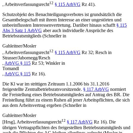
12
,
Arbeitsverfassungsrecht
§ 115 ArbVG
Rz 41).
Schutzobjekt des Benachteiligungsverbotes ist grundsätzlich die
Gesamtbelegschaft mit ihrem Interesse an einer ungestörten und
unbeeinflussten Interessenvertretung. Darüber hinaus schafft
§ 115
Abs 3 Satz 1 ArbVG
aber auch individuelle Ansprüche des
Betriebsratsmitglieds (
Schneller
in
Gahleitner/Mosler
12
,
Arbeitsverfassungsrecht
§ 115 ArbVG
Rz 32;
Resch
in
Strasser/Jabornegg/Resch
,
ArbVG § 115
Rz 53
;
Winkler
in
Tomandl
,
ArbVG § 115
Rz 16
).
Die Kl war im strittigen Zeitraum 1.1.2006 bis 31.1.2016
freigestellte Zentralbetriebsratsvorsitzende.
§ 117 ArbVG
normiert
die Freistellung eines Betriebsratsmitgliedes auf Antrag des BR. Die
Freistellung führt zu einem Ruhen all jener Arbeitspflichten, die sich
aus dem Arbeitsvertrag ergeben (
Schneller
in
Gahleitner/Mosler
12
[Hrsg],
Arbeitsverfassungsrecht
§ 117 ArbVG
Rz 16). Die
übrigen Vertragspflichten des freigestellten Betriebsratsmitglieds und
auch die Pflichten des AG bleiben allerdings aufrecht (
Mosler
in