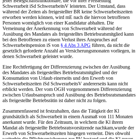
jener Belegschaftsfunktionäre, die vor ihrer Freistellung
Schwerarbeit iSd SchwerarbeitsV leisteten. Der Umstand, dass
während der Zeiten als freigestellter BR keine Schwerarbeitszeiten
erworben werden können, wird mE nach die hiervon betroffenen
Personen womöglich von einer Kandidatur abhalten. Die
Verneinung der Anerkennung von Schwerarbeit während der
Ausübung des Mandates als freigestelltes Betriebsratsmitglied kann
bei den Betroffenen zu einem Verlust ihres Anspruches auf
Schwerarbeitspension iS von
§ 4 Abs 3 APG
führen, da nicht die
gesetzlich geforderte Anzahl an Versicherungsmonaten vorliegen, in
denen Schwerarbeit geleistet wurde.
Eine Rechtfertigung der Differenzierung zwischen der Ausübung
des Mandates als freigestelltes Betriebsratsmitglied und der
Konsumation von Urlaub einerseits und den Erwerb von
Schwerarbeitszeiten iSd SchwerarbeitsV andererseits kann nicht
erblickt werden. Der vom OGH vorgenommenen Differenzierung
zwischen Urlaubsanspruch und Ausübung des Betriebsratsmandates
als freigestellte Betriebsrätin ist daher nicht zu folgen.
Zusammenfassend ist festzuhalten, dass die Tätigkeit der Kl
grundsätzlich als Schwerarbeit in einem Ausmaß von 111 Monaten
anerkannt wurde. Für den Zeitraum, in welchem die Kl ihrem
Mandat als freigestellte Betriebsratsvorsitzende nachkam,
wurde der
Erwerb von Schwerarbeitszeiten hingegen verneint. Dies obwohl
weiterhin die Pflichtversicherung zur PV bestand und die Kl zuvor