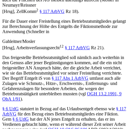
Neumayr/Reissner
2
[Hrsg],
ZellKomm
§ 117 ArbVG
Rz 18).
Für die Dauer einer Freistellung eines Betriebsratsmitgliedes gelangt
zur Berechnung der Höhe des Entgelts die Fiktionsmethode zur
Anwendung (
Schneller
in
Gahleitner/Mosler
12
[Hrsg],
Arbeitsverfassungsrecht
§ 117 ArbVG
Rz 21).
Das freigestellte Betriebsratsmitglied soll nämlich auch weiterhin in
den Genuss aller jener Begünstigungen kommen, auf die ein nicht
freigestellter AN Anspruch hätte, der die gleiche Arbeit verrichtet,
wie sie das Betriebsratsmitglied vor seiner Freistellung verrichtete.
Der Begriff Entgelt iS von
§ 117 Abs 1 ArbVG
umfasst auch alle
Zulagen wie Schmutz-, Hitze-, Erschwernis-, Entfernungs- und
Gefahrenzulagen für besondere Arbeiten, die wegen der
Betriebsratstätigkeit unterbleiben mussten (vgl
OGH
13.2.1991,
9
ObA 1/91
).
§ 6 UrlG
statuiert in Bezug auf das Urlaubsentgelt ebenso wie
§ 117
ArbVG
für den Bezug eines Betriebsratsmitgliedes eine Fiktion.
Gem
§ 6 UrlG
hat der AN jenes Entgelt zu erhalten, das er ins
Verdienen gebracht hätte, wenn er während dieser Zeit seiner Arbeit