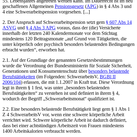
55. Lebensjahres angetreten werden kann. Im Dauerrecht ist im neu
geschaffenen Allgemeinen
Pensionsgesetz
(
APG
) in § 4 Abs 3 und
4 eine Schwerarbeitspension vorgesehen. [...]
2. Der Anspruch auf Schwerarbeitspension setzt gem
§ 607 Abs 14
ASVG
und
§ 4 Abs 3 APG
voraus, dass der (die) Versicherte
innerhalb der letzten 240 Kalendermonate vor dem Stichtag
mindestens 120 Beitragsmonate „auf Grund von Tätigkeiten, die
unter körperlich oder psychisch besonders belastenden Bedingungen
erbracht wurden“, erworben hat.
2.1. Auf der Grundlage der genannten Gesetzesbestimmungen
wurde die Verordnung der Bundesministerin für Soziale Sicherheit,
Generationen und Konsumentenschutz über
besonders belastende
Berufstätigkeiten
(im Folgenden: SchwerarbeitsV,
BGBl II
2006/104
) erlassen, die mit 1.1.2007 in Kraft trat. Diese Verordnung
legt in ihrem § 1 fest, was unter „besonders belastenden
Berufstätigkeiten“ zu verstehen ist und definiert in ihrem § 4,
wodurch der Begriff „Schwerarbeitsmonat“ qualifiziert ist.
2.2. Eine besonders belastende Berufstätigkeit liegt gem § 1 Abs 1
Z 4 SchwerarbeitsV vor, wenn eine schwere körperliche Arbeit
verrichtet wird. Schwere körperliche Arbeit ist dadurch definiert,
dass bei einer achtstündigen Arbeitszeit von Frauen mindestens
1400 Arbeitskalorien verbraucht werden.