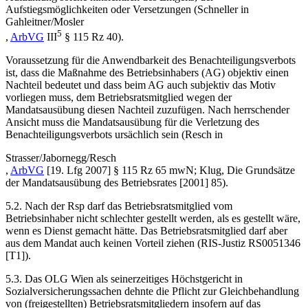
Aufstiegsmöglichkeiten oder Versetzungen (
Schneller
in
Gahleitner/Mosler
5
,
ArbVG
III
§ 115 Rz 40).
Voraussetzung für die Anwendbarkeit des Benachteiligungsverbots
ist, dass die Maßnahme des Betriebsinhabers (AG) objektiv einen
Nachteil bedeutet und dass beim AG auch subjektiv das Motiv
vorliegen muss, dem Betriebsratsmitglied wegen der
Mandatsausübung diesen Nachteil zuzufügen. Nach herrschender
Ansicht muss die Mandatsausübung für die Verletzung des
Benachteiligungsverbots ursächlich sein (
Resch
in
Strasser/Jabornegg/Resch
,
ArbVG
[19. Lfg 2007] § 115 Rz 65
mwN;
Klug
,
Die Grundsätze
der Mandatsausübung des Betriebsrates
[2001] 85).
5.2. Nach der Rsp darf das Betriebsratsmitglied vom
Betriebsinhaber nicht schlechter gestellt werden, als es gestellt wäre,
wenn es Dienst gemacht hätte. Das Betriebsratsmitglied darf aber
aus dem Mandat auch keinen Vorteil ziehen (RIS-Justiz RS0051346
[T1]).
5.3. Das OLG Wien als seinerzeitiges Höchstgericht in
Sozialversicherungssachen dehnte die Pflicht zur Gleichbehandlung
von (freigestellten) Betriebsratsmitgliedern insofern auf das