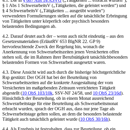
4.1. Die in
§ 607 Abs 14 ASVG
(„Tätigkeiten ... erbracht wurden“),
§ 1 Abs 1 SchwerarbeitsV („Tätigkeiten, die geleistet werden“) und
§ 4 SchwerarbeitsV („Tätigkeiten ... ausgeübt wurden“)
verwendeten Formulierungen stellen auf die tatsächliche Erbringung
von Tätigkeiten unter körperlich oder psychisch besonders
belastenden Bedingungen ab.
4.2. Darauf deutet auch der – wenn auch nicht eindeutig – aus den
Gesetzesmaterialien (ErläutRV 653 BlgNR 22. GP 9)
hervorleuchtende Zweck der Regelung hin, wonach die
Anerkennung von Schwerarbeitszeiten jenen Versicherten offen
stehen soll, die im Rahmen ihrer Berufstätigkeit tatsächlich
besonders
belastenden Formen von Schwerarbeit ausgesetzt waren.
4.3. Diese Ansicht wird auch durch die bisherige höchstgerichtliche
Rsp gestützt: Der OGH hat bei der Beurteilung von
Schwerarbeitszeiten auf die konkrete Ausgestaltung der vom
Versicherten im maßgebenden Zeitraum verrichteten Tätigkeit
abgestellt (
10 ObS 103/10k
,
SSV-NF 24/58
, und
10 ObS 23/16d
).
Hinsichtlich der Beurteilung, ob in einem Monat ausreichend
Schwerarbeitstage für eine Beurteilung als Schwerarbeitsmonat
erbracht wurden, sprach der OGH aus, dass nur jene Tage als
Schwerarbeitstage gelten sollen, an dem die besonders belastende
Tätigkeit auch tatsächlich geleistet wurde (
10 ObS 30/16h
).
4.4. Als Ergebnis ist festzuhalten, dass zur Beurteilung, ob ein