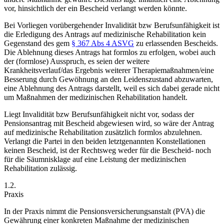
vor, hinsichtlich der ein Bescheid verlangt werden könnte.
Bei Vorliegen vorübergehender Invalidität bzw Berufsunfähigkeit ist
die Erledigung des Antrags auf medizinische Rehabilitation kein
Gegenstand des gem
§ 367 Abs 4 ASVG
zu erlassenden Bescheids.
Die Ablehnung dieses Antrags hat formlos zu
erfolgen, wobei auch
der (formlose) Ausspruch, es seien der weitere
Krankheitsverlauf/das Ergebnis weiterer Therapiemaßnahmen/eine
Besserung durch Gewöhnung an den Leidenszustand abzuwarten,
eine Ablehnung des Antrags darstellt, weil es sich dabei gerade nicht
um Maßnahmen der medizinischen Rehabilitation handelt.
Liegt Invalidität bzw Berufsunfähigkeit nicht vor, sodass der
Pensionsantrag mit Bescheid abgewiesen wird, so wäre der Antrag
auf medizinische Rehabilitation zusätzlich formlos abzulehnen.
Verlangt die Partei in den beiden letztgenannten Konstellationen
keinen Bescheid, ist der Rechtsweg weder für die Bescheid- noch
für die Säumnisklage
auf eine Leistung der medizinischen
Rehabilitation zulässig.
1.2.
Praxis
In der Praxis nimmt die Pensionsversicherungsanstalt (PVA) die
Gewährung einer konkreten Maßnahme der medizinischen