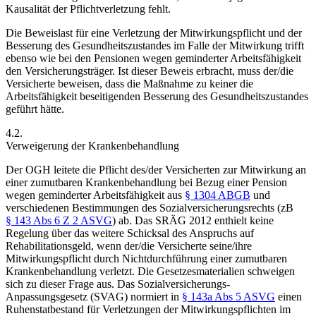
Kausalität der Pflichtverletzung fehlt.
Die Beweislast für eine Verletzung der Mitwirkungspflicht und der
Besserung des Gesundheitszustandes im Falle der Mitwirkung trifft
ebenso wie bei den Pensionen wegen geminderter Arbeitsfähigkeit
den Versicherungsträger. Ist dieser Beweis erbracht, muss der/die
Versicherte beweisen, dass die Maßnahme zu keiner die
Arbeitsfähigkeit beseitigenden Besserung des Gesundheitszustandes
geführt hätte.
4.2.
Verweigerung der Krankenbehandlung
Der OGH leitete die Pflicht des/der Versicherten zur Mitwirkung an
einer zumutbaren Krankenbehandlung bei Bezug einer Pension
wegen geminderter Arbeitsfähigkeit aus
§ 1304 ABGB
und
verschiedenen Bestimmungen des Sozialversicherungsrechts (zB
§ 143 Abs 6 Z 2 ASVG
) ab.
Das SRÄG 2012 enthielt keine
Regelung über das weitere Schicksal des Anspruchs auf
Rehabilitationsgeld, wenn der/die Versicherte seine/ihre
Mitwirkungspflicht durch Nichtdurchführung einer zumutbaren
Krankenbehandlung verletzt. Die Gesetzesmaterialien schweigen
sich zu dieser Frage aus.
Das Sozialversicherungs-
Anpassungsgesetz (SVAG)
normiert in
§ 143a Abs 5 ASVG
einen
Ruhenstatbestand für Verletzungen der Mitwirkungspflichten im