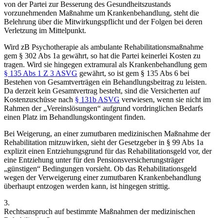
von der Partei zur Besserung des Gesundheitszustands
vorzunehmenden Maßnahme um Krankenbehandlung, steht die
Belehrung über die Mitwirkungspflicht und der Folgen bei deren
Verletzung im Mittelpunkt.
Wird zB Psychotherapie als ambulante Rehabilitationsmaßnahme
gem § 302 Abs 1a gewährt, so hat die Partei keinerlei Kosten zu
tragen. Wird sie hingegen extramural als Krankenbehandlung gem
§ 135 Abs 1 Z 3 ASVG
gewährt, so ist gem § 135 Abs 6 bei
Bestehen von Gesamtverträgen ein Behandlungsbeitrag zu leisten.
Da derzeit kein Gesamtvertrag besteht, sind die Versicherten auf
Kostenzuschüsse nach
§ 131b ASVG
verwiesen, wenn sie nicht im
Rahmen der „Vereinslösungen“ aufgrund vordringlichen Bedarfs
einen Platz im Behandlungskontingent finden.
Bei Weigerung, an einer zumutbaren medizinischen Maßnahme der
Rehabilitation mitzuwirken, sieht der Gesetzgeber in § 99 Abs 1a
explizit einen Entziehungsgrund für das Rehabilitationsgeld vor, der
eine Entziehung unter für den Pensionsversicherungsträger
„günstigen“ Bedingungen vorsieht.
Ob das Rehabilitationsgeld
wegen der Verweigerung einer zumutbaren Krankenbehandlung
überhaupt entzogen werden kann, ist hingegen strittig.
3.
Rechtsanspruch auf bestimmte Maßnahmen der medizinischen