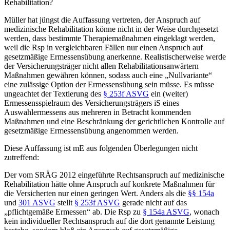
Rehabilitation?
Müller hat jüngst
die Auffassung vertreten, der Anspruch auf
medizinische Rehabilitation könne nicht in der Weise durchgesetzt
werden, dass bestimmte Therapiemaßnahmen eingeklagt werden,
weil die Rsp in vergleichbaren Fällen nur einen Anspruch auf
gesetzmäßige Ermessensübung anerkenne. Realistischerweise werde
der Versicherungsträger nicht allen Rehabilitationsanwärtern
Maßnahmen gewähren können, sodass auch eine „Nullvariante“
eine zulässige Option der Ermessensübung sein müsse. Es müsse
ungeachtet der Textierung des
§ 253f ASVG
ein (weiter)
Ermessensspielraum des Versicherungsträgers iS eines
Auswahlermessens aus mehreren in Betracht kommenden
Maßnahmen und eine Beschränkung der gerichtlichen Kontrolle auf
gesetzmäßige Ermessensübung angenommen werden.
Diese Auffassung ist mE aus folgenden Überlegungen nicht
zutreffend:
Der vom SRÄG 2012 eingeführte Rechtsanspruch auf medizinische
Rehabilitation hätte ohne Anspruch auf konkrete Maßnahmen für
die Versicherten nur einen geringen Wert. Anders als die
§§ 154a
und
301 ASVG
stellt
§ 253f ASVG
gerade nicht auf das
„pflichtgemäße Ermessen“ ab. Die Rsp zu
§ 154a ASVG
, wonach
kein individueller Rechtsanspruch auf die dort genannte Leistung