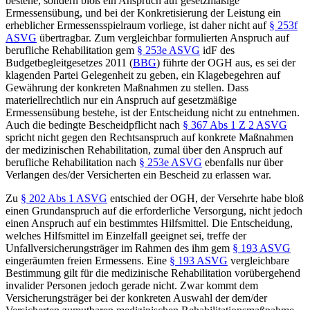
bestehe, sondern bloß ein Anspruch auf gesetzmäßige
Ermessensübung, und bei der Konkretisierung der Leistung ein
erheblicher Ermessensspielraum vorliege,
ist daher nicht auf
§ 253f
ASVG
übertragbar. Zum vergleichbar formulierten Anspruch auf
berufliche Rehabilitation gem
§ 253e ASVG
idF des
Budgetbegleitgesetzes 2011 (
BBG
)
führte der OGH aus, es sei der
klagenden Partei Gelegenheit zu geben, ein Klagebegehren auf
Gewährung der konkreten Maßnahmen zu stellen.
Dass
materiellrechtlich nur ein Anspruch auf gesetzmäßige
Ermessensübung bestehe, ist der Entscheidung nicht zu entnehmen.
Auch die bedingte Bescheidpflicht nach
§ 367 Abs 1 Z 2 ASVG
spricht nicht gegen den Rechtsanspruch auf konkrete Maßnahmen
der medizinischen Rehabilitation, zumal über den Anspruch auf
berufliche Rehabilitation nach
§ 253e ASVG
ebenfalls nur über
Verlangen des/der Versicherten ein Bescheid zu erlassen war.
Zu
§ 202 Abs 1 ASVG
entschied der OGH, der Versehrte habe bloß
einen Grundanspruch auf die erforderliche Versorgung, nicht jedoch
einen Anspruch auf ein bestimmtes Hilfsmittel. Die Entscheidung,
welches Hilfsmittel im Einzelfall geeignet sei, treffe der
Unfallversicherungsträger im Rahmen des ihm gem
§ 193 ASVG
eingeräumten freien Ermessens.
Eine
§ 193 ASVG
vergleichbare
Bestimmung gilt für die medizinische Rehabilitation vorübergehend
invalider Personen jedoch gerade nicht. Zwar kommt dem
Versicherungsträger bei der konkreten Auswahl der dem/der