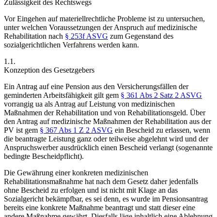
Zulässigkeit des Rechtswegs
Vor Eingehen auf materiellrechtliche Probleme ist zu untersuchen,
unter welchen Voraussetzungen der Anspruch auf medizinische
Rehabilitation nach
§ 253f ASVG
zum Gegenstand des
sozialgerichtlichen Verfahrens werden kann.
1.1.
Konzeption des Gesetzgebers
Ein Antrag auf eine Pension aus den Versicherungsfällen der
geminderten Arbeitsfähigkeit gilt gem
§ 361 Abs 2 Satz 2 ASVG
vorrangig ua als Antrag auf Leistung von medizinischen
Maßnahmen der Rehabilitation und von Rehabilitationsgeld. Über
den Antrag auf medizinische Maßnahmen der Rehabilitation aus der
PV ist gem
§ 367 Abs 1 Z 2 ASVG
ein Bescheid zu erlassen, wenn
die beantragte Leistung ganz oder teilweise abgelehnt wird und der
Anspruchswerber ausdrücklich einen Bescheid verlangt (sogenannte
bedingte Bescheidpflicht
).
Die Gewährung einer konkreten medizinischen
Rehabilitationsmaßnahme hat nach dem Gesetz daher jedenfalls
ohne Bescheid zu erfolgen und ist nicht mit Klage an das
Sozialgericht bekämpfbar, es sei denn, es wurde im Pensionsantrag
bereits eine konkrete Maßnahme beantragt und statt dieser eine
andere Maßnahme gewährt. Diesfalls läge inhaltlich eine Ablehnung