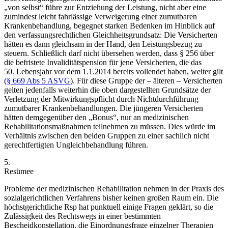
„von selbst“ führe zur Entziehung der Leistung, nicht aber eine
zumindest leicht fahrlässige Verweigerung einer zumutbaren
Krankenbehandlung, begegnet starken Bedenken im Hinblick auf
den verfassungsrechtlichen Gleichheitsgrundsatz: Die Versicherten
hätten es dann gleichsam in der Hand, den Leistungsbezug zu
steuern. Schließlich darf nicht übersehen werden, dass § 256 über
die befristete Invaliditätspension für jene Versicherten, die das
50. Lebensjahr vor dem 1.1.2014 bereits vollendet haben, weiter gilt
(
§ 669 Abs 5 ASVG
). Für diese Gruppe der – älteren – Versicherten
gelten jedenfalls weiterhin die oben dargestellten Grundsätze der
Verletzung der Mitwirkungspflicht durch Nichtdurchführung
zumutbarer Krankenbehandlungen. Die jüngeren Versicherten
hätten demgegenüber den „Bonus“, nur an medizinischen
Rehabilitationsmaßnahmen teilnehmen zu müssen. Dies würde im
Verhältnis zwischen den beiden Gruppen zu einer sachlich nicht
gerechtfertigten Ungleichbehandlung führen.
5.
Resümee
Probleme der medizinischen Rehabilitation nehmen in der Praxis des
sozialgerichtlichen Verfahrens bisher keinen großen Raum ein. Die
höchstgerichtliche Rsp hat punktuell einige Fragen geklärt, so die
Zulässigkeit des Rechtswegs in einer bestimmten
Bescheidkonstellation, die Einordnungsfrage einzelner Therapien