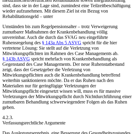
medizinischen/beruflichen Rehabilitation soweit integrationsfähig
sind, dass sie in der Lage sind, zumindest eine Teilzeitbeschäftigung
wieder aufzunehmen.
Mit diesem Ziel ist ein Bezug von
Rehabilitationsgeld – unter
Umständen bis zum Regelpensionsalter – trotz Verweigerung
zumutbarer Maßnahmen der Krankenbehandlung völlig
unvereinbar. Auch die durch das SVAG neu eingeführte
Ruhensregelung
des
§ 143a Abs 5 ASVG
spricht für die hier
vertretene Lösung: Sie stellt auf die Verletzung von
Mitwirkungspflichten im Rahmen des Case Managements ab.
§ 143b ASVG
spricht mehrfach von Krankenbehandlung als
Gegenstand des Case Managements. Der neue Ruhenstatbestand
zeigt, dass der Gesetzgeber die Verletzung von
Mitwirkungspflichten auch die Krankenbehandlung betreffend
weiterhin sanktionieren möchte. Da er das Ruhen nach den
Materialien nur für geringfügige Verletzungen der
Mitwirkungspflicht eingesetzt wissen will, muss es für massive
Verletzungen der Mitwirkungspflicht durch Nichtdurchführung einer
zumutbaren Behandlung schwerwiegendere Folgen als das Ruhen
geben.
4.2.3.
Verfassungsrechtliche Argumente
Das Auslegungsergebnis, eine Besserung des Gesundheitszustandes