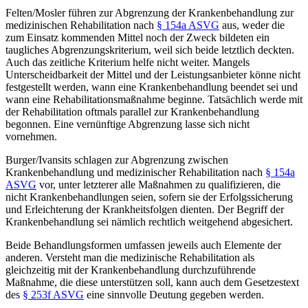
Felten/Mosler
führen zur Abgrenzung der Krankenbehandlung zur
medizinischen Rehabilitation nach
§ 154a ASVG
aus, weder die
zum Einsatz kommenden Mittel noch der Zweck bildeten ein
taugliches Abgrenzungskriterium, weil sich beide letztlich deckten.
Auch das zeitliche Kriterium helfe nicht weiter. Mangels
Unterscheidbarkeit der Mittel und der Leistungsanbieter könne nicht
festgestellt werden, wann eine Krankenbehandlung beendet sei und
wann eine Rehabilitationsmaßnahme beginne. Tatsächlich werde mit
der Rehabilitation oftmals parallel zur Krankenbehandlung
begonnen. Eine vernünftige Abgrenzung lasse sich nicht
vornehmen.
Burger/Ivansits
schlagen zur Abgrenzung zwischen
Krankenbehandlung und medizinischer Rehabilitation nach
§ 154a
ASVG
vor, unter letzterer alle Maßnahmen zu qualifizieren, die
nicht Krankenbehandlungen seien, sofern sie der Erfolgssicherung
und Erleichterung der Krankheitsfolgen dienten. Der Begriff der
Krankenbehandlung sei nämlich rechtlich weitgehend abgesichert.
Beide Behandlungsformen umfassen jeweils auch Elemente der
anderen.
Versteht man die medizinische Rehabilitation als
gleichzeitig mit der Krankenbehandlung durchzuführende
Maßnahme, die diese unterstützen soll, kann auch dem Gesetzestext
des
§ 253f ASVG
eine sinnvolle Deutung gegeben werden.