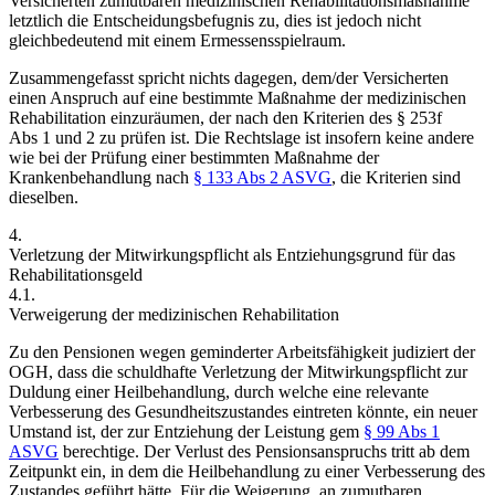
Versicherten zumutbaren medizinischen Rehabilitationsmaßnahme
letztlich die Entscheidungsbefugnis zu,
dies
ist jedoch nicht
gleichbedeutend mit einem Ermessensspielraum.
Zusammengefasst spricht nichts dagegen, dem/der Versicherten
einen Anspruch auf eine bestimmte Maßnahme der medizinischen
Rehabilitation einzuräumen, der nach den Kriterien des § 253f
Abs 1 und 2 zu prüfen ist. Die Rechtslage ist insofern keine andere
wie bei der Prüfung einer bestimmten Maßnahme der
Krankenbehandlung nach
§ 133 Abs 2 ASVG
, die Kriterien sind
dieselben.
4.
Verletzung der Mitwirkungspflicht als Entziehungsgrund für das
Rehabilitationsgeld
4.1.
Verweigerung der medizinischen Rehabilitation
Zu den Pensionen wegen geminderter Arbeitsfähigkeit judiziert der
OGH, dass die schuldhafte Verletzung der Mitwirkungspflicht zur
Duldung einer Heilbehandlung, durch welche eine relevante
Verbesserung des Gesundheitszustandes eintreten könnte, ein neuer
Umstand ist, der zur Entziehung der Leistung gem
§ 99 Abs 1
ASVG
berechtige.
Der Verlust des Pensionsanspruchs tritt ab dem
Zeitpunkt ein, in dem die Heilbehandlung zu einer Verbesserung des
Zustandes geführt hätte.
Für die Weigerung, an zumutbaren