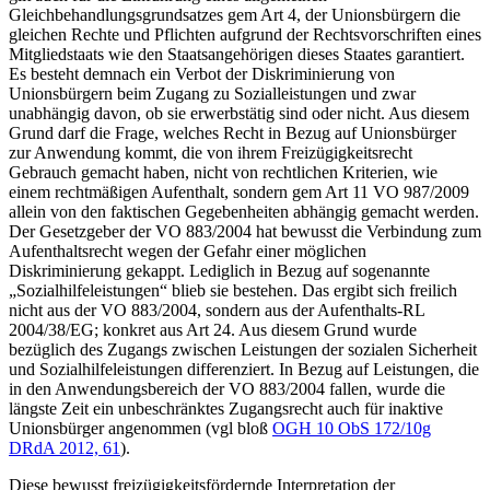
Gleichbehandlungsgrundsatzes gem Art 4, der Unionsbürgern die
gleichen Rechte und Pflichten aufgrund der Rechtsvorschriften eines
Mitgliedstaats wie den Staatsangehörigen dieses Staates garantiert.
Es besteht demnach ein Verbot der Diskriminierung von
Unionsbürgern beim Zugang zu Sozialleistungen und zwar
unabhängig davon, ob sie erwerbstätig sind oder nicht. Aus diesem
Grund darf die Frage, welches Recht in Bezug auf Unionsbürger
zur Anwendung kommt, die von ihrem Freizügigkeitsrecht
Gebrauch gemacht haben, nicht von rechtlichen Kriterien, wie
einem rechtmäßigen Aufenthalt, sondern gem Art 11 VO 987/2009
allein von den faktischen Gegebenheiten abhängig gemacht werden.
Der Gesetzgeber der VO 883/2004 hat bewusst die Verbindung zum
Aufenthaltsrecht wegen der Gefahr einer möglichen
Diskriminierung gekappt. Lediglich in Bezug auf sogenannte
„Sozialhilfeleistungen“ blieb sie bestehen. Das ergibt sich freilich
nicht aus der VO 883/2004, sondern aus der Aufenthalts-RL
2004/38/EG; konkret aus Art 24. Aus diesem Grund wurde
bezüglich des Zugangs zwischen Leistungen der sozialen Sicherheit
und Sozialhilfeleistungen differenziert. In Bezug auf Leistungen, die
in den Anwendungsbereich der VO 883/2004 fallen, wurde die
längste Zeit ein unbeschränktes Zugangsrecht auch für inaktive
Unionsbürger angenommen (vgl bloß
OGH
10 ObS 172/10g
DRdA 2012, 61
).
Diese bewusst freizügigkeitsfördernde Interpretation der