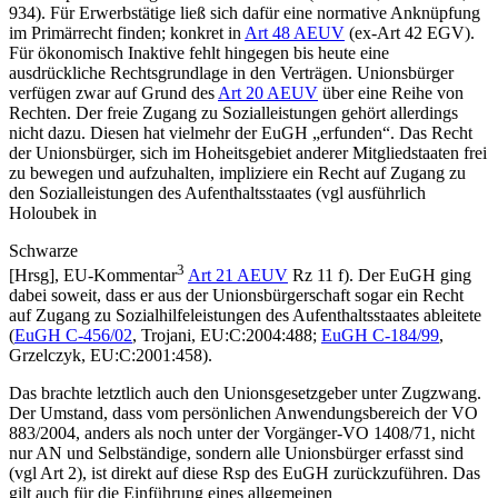
934
). Für Erwerbstätige ließ sich dafür eine normative Anknüpfung
im Primärrecht finden; konkret in
Art 48 AEUV
(ex-Art 42 EGV).
Für ökonomisch Inaktive fehlt hingegen bis heute eine
ausdrückliche Rechtsgrundlage in den Verträgen. Unionsbürger
verfügen zwar auf Grund des
Art 20 AEUV
über eine Reihe von
Rechten. Der freie Zugang zu Sozialleistungen gehört allerdings
nicht dazu. Diesen hat vielmehr der EuGH „erfunden“. Das Recht
der Unionsbürger, sich im Hoheitsgebiet anderer Mitgliedstaaten frei
zu bewegen und aufzuhalten, impliziere ein Recht auf Zugang zu
den Sozialleistungen des Aufenthaltsstaates (vgl ausführlich
Holoubek
in
Schwarze
3
[Hrsg],
EU-Kommentar
Art 21 AEUV
Rz 11 f). Der EuGH ging
dabei soweit, dass er aus der Unionsbürgerschaft sogar ein Recht
auf Zugang zu Sozialhilfeleistungen des Aufenthaltsstaates ableitete
(
EuGH
C-456/02
,
Trojani
, EU:C:2004:488
;
EuGH
C-184/99
,
Grzelczyk
, EU:C:2001:458
).
Das brachte letztlich auch den Unionsgesetzgeber unter Zugzwang.
Der Umstand, dass vom persönlichen Anwendungsbereich der VO
883/2004, anders als noch unter der Vorgänger-VO 1408/71, nicht
nur AN und Selbständige, sondern alle Unionsbürger erfasst sind
(vgl Art 2), ist direkt auf diese Rsp des EuGH zurückzuführen. Das
gilt auch für die Einführung eines allgemeinen