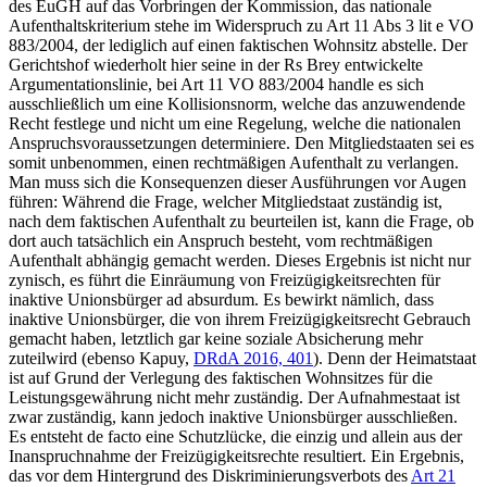
des EuGH auf das Vorbringen der Kommission, das nationale
Aufenthaltskriterium stehe im Widerspruch zu Art 11 Abs 3 lit e VO
883/2004, der lediglich auf einen faktischen Wohnsitz abstelle. Der
Gerichtshof wiederholt hier seine in der Rs
Brey
entwickelte
Argumentationslinie, bei Art 11 VO 883/2004 handle es sich
ausschließlich um eine Kollisionsnorm, welche das anzuwendende
Recht festlege und nicht um eine Regelung, welche die nationalen
Anspruchsvoraussetzungen determiniere. Den Mitgliedstaaten sei es
somit unbenommen, einen rechtmäßigen Aufenthalt zu verlangen.
Man muss sich die Konsequenzen dieser Ausführungen vor Augen
führen: Während die Frage, welcher Mitgliedstaat zuständig ist,
nach dem faktischen Aufenthalt zu beurteilen ist, kann die Frage, ob
dort auch tatsächlich ein Anspruch besteht, vom rechtmäßigen
Aufenthalt abhängig gemacht werden. Dieses Ergebnis ist nicht nur
zynisch, es führt die Einräumung von Freizügigkeitsrechten für
inaktive Unionsbürger ad absurdum. Es bewirkt nämlich, dass
inaktive Unionsbürger, die von ihrem Freizügigkeitsrecht Gebrauch
gemacht haben, letztlich gar keine soziale Absicherung mehr
zuteilwird (ebenso
Kapuy
,
DRdA 2016, 401
). Denn der Heimatstaat
ist auf Grund der Verlegung des faktischen Wohnsitzes für die
Leistungsgewährung nicht mehr zuständig. Der Aufnahmestaat ist
zwar zuständig, kann jedoch inaktive Unionsbürger ausschließen.
Es entsteht de facto eine Schutzlücke, die einzig und allein aus der
Inanspruchnahme der Freizügigkeitsrechte resultiert. Ein Ergebnis,
das vor dem Hintergrund des Diskriminierungsverbots des
Art 21