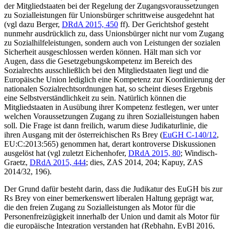
der Mitgliedstaaten bei der Regelung der Zugangsvoraussetzungen
zu Sozialleistungen für Unionsbürger schrittweise ausgedehnt hat
(vgl dazu
Berger
,
DRdA 2015, 450
ff
). Der Gerichtshof gesteht
nunmehr ausdrücklich zu, dass Unionsbürger nicht nur vom Zugang
zu Sozialhilfeleistungen, sondern auch von Leistungen der sozialen
Sicherheit ausgeschlossen werden können. Hält man sich vor
Augen, dass die Gesetzgebungskompetenz im Bereich des
Sozialrechts ausschließlich bei den Mitgliedstaaten liegt und die
Europäische Union lediglich eine Kompetenz zur Koordinierung der
nationalen Sozialrechtsordnungen hat, so scheint dieses Ergebnis
eine Selbstverständlichkeit zu sein. Natürlich können die
Mitgliedstaaten in Ausübung ihrer Kompetenz festlegen, wer unter
welchen Voraussetzungen Zugang zu ihren Sozialleistungen haben
soll. Die Frage ist dann freilich, warum diese Judikaturlinie, die
ihren Ausgang mit der österreichischen Rs
Brey
(
EuGH
C-140/12
,
EU:C:2013:565
) genommen hat, derart kontroverse Diskussionen
ausgelöst hat (vgl zuletzt
Eichenhofer
,
DRdA 2015, 80
;
Windisch-
Graetz
,
DRdA 2015, 444
;
dies
,
ZAS 2014, 204
;
Kapuy
,
ZAS
2014/32, 196
).
Der Grund dafür besteht darin, dass die Judikatur des EuGH bis zur
Rs
Brey
von einer bemerkenswert liberalen Haltung geprägt war,
die den freien Zugang zu Sozialleistungen als Motor für die
Personenfreizügigkeit innerhalb der Union und damit als Motor für
die europäische Integration verstanden hat (
Rebhahn
,
EvBl 2016,