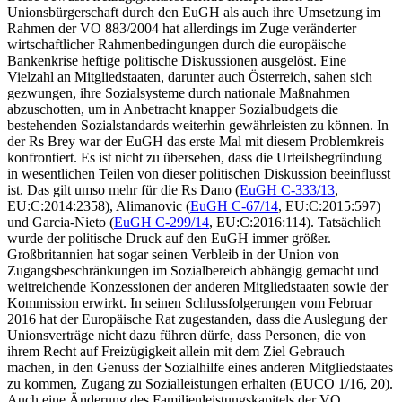
Unionsbürgerschaft durch den EuGH als auch ihre Umsetzung im
Rahmen der VO 883/2004 hat allerdings im Zuge veränderter
wirtschaftlicher Rahmenbedingungen durch die europäische
Bankenkrise heftige politische Diskussionen ausgelöst. Eine
Vielzahl an Mitgliedstaaten, darunter auch Österreich, sahen sich
gezwungen, ihre Sozialsysteme durch nationale Maßnahmen
abzuschotten, um in Anbetracht knapper Sozialbudgets die
bestehenden Sozialstandards weiterhin gewährleisten zu können. In
der Rs
Brey
war der EuGH das erste Mal mit diesem Problemkreis
konfrontiert. Es ist nicht zu übersehen, dass die Urteilsbegründung
in wesentlichen Teilen von dieser politischen Diskussion beeinflusst
ist. Das gilt umso mehr für die Rs
Dano
(
EuGH
C-333/13
,
EU:C:2014:2358
),
Alimanovic
(
EuGH
C-67/14
, EU:C:2015:597
)
und Garcia-
Nieto
(
EuGH
C-299/14
, EU:C:2016:114
). Tatsächlich
wurde der politische Druck auf den EuGH immer größer.
Großbritannien hat sogar seinen Verbleib in der Union von
Zugangsbeschränkungen im Sozialbereich abhängig gemacht und
weitreichende Konzessionen der anderen Mitgliedstaaten sowie der
Kommission erwirkt. In seinen Schlussfolgerungen vom Februar
2016 hat der Europäische Rat zugestanden, dass die Auslegung der
Unionsverträge nicht dazu führen dürfe, dass Personen, die von
ihrem Recht auf Freizügigkeit allein mit dem Ziel Gebrauch
machen, in den Genuss der Sozialhilfe eines anderen Mitgliedstaates
zu kommen, Zugang zu Sozialleistungen erhalten (EUCO 1/16, 20).
Auch eine Änderung des Familienleistungskapitels der VO