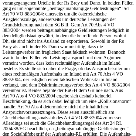
vorangegangenen Urteile in der Rs
Brey
und
Dano
. In beiden Fällen
ging es um sogenannte „beitragsunabhängige Geldleistungen“ iSd
Art 70 VO 883/2004: einerseits um die österreichische
Ausgleichszulage, andererseits um deutsche Leistungen der
Grundsicherung nach dem SGB II. Gem Art 70 Abs 4 VO
883/2004 werden beitragsunabhängige Geldleistungen lediglich in
dem Mitgliedstaat gewährt, in dem die betreffende Person wohnt.
Dh, sie sind nicht ins Ausland zu exportieren. Sowohl in der Rs
Brey
als auch in der Rs
Dano
war unstrittig, dass die
Leistungswerber im fraglichen Staat faktisch wohnten. Dennoch
war in beiden Fällen ein Leistungsanspruch mit dem Argument
verneint worden, dass kein rechtmäßiger Aufenthalt im Inland
bestehe. Es stellte sich daher die Frage, ob das Anspruchskriterium
eines rechtmäßigen Aufenthalts im Inland mit Art 70 Abs 4 VO
883/2004, der lediglich einen faktischen Wohnsitz im Inland
verlangt, und dem Diskriminierungsverbot des Art 4 VO 883/2004
vereinbar ist. Beides bejahte der EuGH dem Grunde nach. Aus
Art 70 Abs 4 VO 883/2004 ergebe sich deshalb keinerlei
Beschränkung, da es sich dabei lediglich um eine „Kollisionsnorm“
handle. Art 70 Abs 4 determiniere nicht die inhaltlichen
Anspruchsvoraussetzungen. Diese seien ausschließlich am
Gleichbehandlungsmaßstab des Art 4 VO 883/2004 zu messen.
Allerdings sei auch die Gleichbehandlungsregel des Art 24 RL
2004/38/EG beachtlich, da „beitragsunabhängige Geldleistungen“
den Sozialhilfebegriff der Aufenthalts-RL erfüllen. Die Aufenthalts-