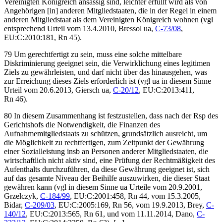
Vereinigten Königreich ansässig sind, leichter erfüllt wird als von
Angehörigen [in] anderen Mitgliedstaaten, die in der Regel in einem
anderen Mitgliedstaat als dem Vereinigten Königreich wohnen (vgl
entsprechend Urteil vom
13.4.2010, Bressol ua,
C-73/08
,
EU:C:2010:181, Rn 45).
79 Um gerechtfertigt zu sein, muss eine solche mittelbare
Diskriminierung geeignet sein, die Verwirklichung eines legitimen
Ziels zu gewährleisten, und darf nicht über das hinausgehen, was
zur Erreichung dieses Ziels erforderlich ist (vgl ua in diesem Sinne
Urteil vom
20.6.2013, Giersch ua,
C-20/12
, EU:C:2013:411,
Rn 46).
80 In diesem Zusammenhang ist festzustellen, dass nach der Rsp des
Gerichtshofs die Notwendigkeit, die Finanzen des
Aufnahmemitgliedstaats zu schützen, grundsätzlich ausreicht, um
die Möglichkeit zu rechtfertigen, zum Zeitpunkt der Gewährung
einer Sozialleistung insb an Personen anderer Mitgliedstaaten, die
wirtschaftlich nicht aktiv sind, eine Prüfung der Rechtmäßigkeit des
Aufenthalts durchzuführen, da diese Gewährung geeignet ist, sich
auf das gesamte Niveau der Beihilfe auszuwirken, die dieser Staat
gewähren kann (vgl in diesem Sinne ua Urteile vom
20.9.2001,
Grzelczyk
,
C-184/99
, EU:C:2001:458, Rn 44
, vom
15.3.2005,
Bidar
,
C-209/03
, EU:C:2005:169, Rn 56
, vom
19.9.2013,
Brey
,
C-
140/12
, EU:C:2013:565, Rn 61
, und vom
11.11.2014,
Dano
,
C-