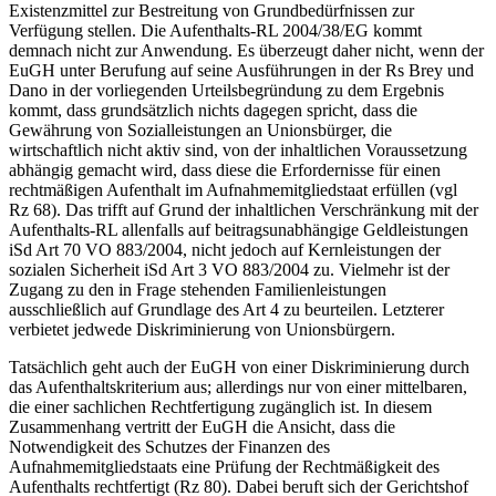
Existenzmittel zur Bestreitung von Grundbedürfnissen zur
Verfügung stellen. Die Aufenthalts-RL 2004/38/EG kommt
demnach nicht zur Anwendung. Es überzeugt daher nicht, wenn der
EuGH unter Berufung auf seine Ausführungen in der Rs
Brey
und
Dano
in der vorliegenden Urteilsbegründung zu dem Ergebnis
kommt, dass grundsätzlich nichts dagegen spricht, dass die
Gewährung von Sozialleistungen an Unionsbürger, die
wirtschaftlich nicht aktiv sind, von der inhaltlichen Voraussetzung
abhängig gemacht wird, dass diese die Erfordernisse für einen
rechtmäßigen Aufenthalt im Aufnahmemitgliedstaat erfüllen (vgl
Rz 68). Das trifft auf Grund der inhaltlichen Verschränkung mit der
Aufenthalts-RL allenfalls auf beitragsunabhängige Geldleistungen
iSd Art 70 VO 883/2004, nicht jedoch auf Kernleistungen der
sozialen Sicherheit iSd Art 3 VO 883/2004 zu. Vielmehr ist der
Zugang zu den in Frage stehenden Familienleistungen
ausschließlich auf Grundlage des Art 4 zu beurteilen. Letzterer
verbietet jedwede Diskriminierung von Unionsbürgern.
Tatsächlich geht auch der EuGH von einer Diskriminierung durch
das Aufenthaltskriterium aus; allerdings nur von einer mittelbaren,
die einer
sachlichen Rechtfertigung zugänglich ist. In diesem
Zusammenhang vertritt der EuGH die Ansicht, dass die
Notwendigkeit des Schutzes der Finanzen des
Aufnahmemitgliedstaats eine Prüfung der Rechtmäßigkeit des
Aufenthalts rechtfertigt (Rz 80). Dabei beruft sich der Gerichtshof