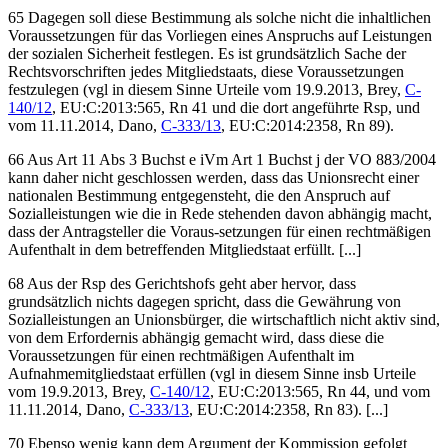
65 Dagegen soll diese Bestimmung als solche nicht die inhaltlichen
Voraussetzungen für das Vorliegen eines Anspruchs auf Leistungen
der sozialen Sicherheit festlegen. Es ist grundsätzlich Sache der
Rechtsvorschriften jedes Mitgliedstaats, diese Voraussetzungen
festzulegen (vgl in diesem Sinne Urteile vom
19.9.2013,
Brey
,
C-
140/12
, EU:C:2013:565, Rn 41 und die dort angeführte Rsp
, und
vom
11.11.2014,
Dano
,
C-333/13
, EU:C:2014:2358, Rn 89
).
66 Aus Art 11 Abs 3 Buchst e iVm Art 1 Buchst j der VO 883/2004
kann daher nicht geschlossen werden, dass das Unionsrecht einer
nationalen Bestimmung entgegensteht, die den Anspruch auf
Sozialleistungen wie die in Rede stehenden davon abhängig macht,
dass der Antragsteller die Voraus-
setzungen für einen rechtmäßigen
Aufenthalt in dem betreffenden Mitgliedstaat erfüllt. [...]
68 Aus der Rsp des Gerichtshofs geht aber hervor, dass
grundsätzlich nichts dagegen spricht, dass die Gewährung von
Sozialleistungen an Unionsbürger, die wirtschaftlich nicht aktiv sind,
von dem Erfordernis abhängig gemacht wird, dass diese die
Voraussetzungen für einen rechtmäßigen Aufenthalt im
Aufnahmemitgliedstaat erfüllen (vgl in diesem Sinne insb Urteile
vom
19.9.2013,
Brey
,
C-140/12
, EU:C:2013:565, Rn 44
, und vom
11.11.2014,
Dano
,
C-333/13
, EU:C:2014:2358, Rn 83
). [...]
70 Ebenso wenig kann dem Argument der Kommission gefolgt