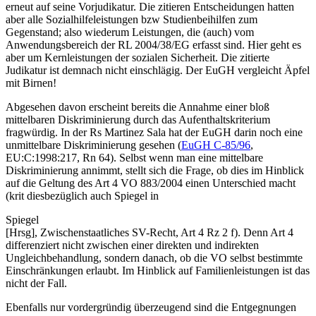
erneut auf seine Vorjudikatur. Die zitieren Entscheidungen hatten
aber alle Sozialhilfeleistungen bzw Studienbeihilfen zum
Gegenstand; also wiederum Leistungen, die (auch) vom
Anwendungsbereich der RL 2004/38/EG erfasst sind. Hier geht es
aber um Kernleistungen der sozialen Sicherheit. Die zitierte
Judikatur ist demnach nicht einschlägig. Der EuGH vergleicht Äpfel
mit Birnen!
Abgesehen davon erscheint bereits die Annahme einer bloß
mittelbaren Diskriminierung durch das Aufenthaltskriterium
fragwürdig. In der Rs
Martinez Sala
hat der EuGH darin noch eine
unmittelbare Diskriminierung gesehen (
EuGH
C-85/96
,
EU:C:1998:217, Rn 64
). Selbst wenn man eine mittelbare
Diskriminierung annimmt, stellt sich die Frage, ob dies im Hinblick
auf die Geltung des Art 4 VO 883/2004 einen Unterschied macht
(krit diesbezüglich auch
Spiegel
in
Spiegel
[Hrsg],
Zwischenstaatliches SV-Recht, Art 4 Rz 2 f
). Denn Art 4
differenziert nicht zwischen einer direkten und indirekten
Ungleichbehandlung, sondern danach, ob die VO selbst bestimmte
Einschränkungen erlaubt. Im Hinblick auf Familienleistungen ist das
nicht der Fall.
Ebenfalls nur vordergründig überzeugend sind die Entgegnungen