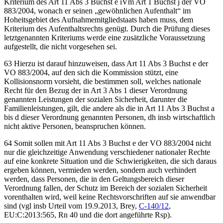
Kriterium des Art 11 Abs 3 Buchst e iVm Art 1 Buchst j der VO
883/2004, wonach er seinen „gewöhnlichen Aufenthalt“ im
Hoheitsgebiet des Aufnahmemitgliedstaats haben muss, dem
Kriterium des Aufenthaltsrechts genügt. Durch die Prüfung dieses
letztgenannten Kriteriums werde eine zusätzliche Voraussetzung
aufgestellt, die nicht vorgesehen sei.
63 Hierzu ist darauf hinzuweisen, dass Art 11 Abs 3 Buchst e der
VO 883/2004, auf den sich die Kommission stützt, eine
Kollisionsnorm vorsieht, die bestimmen soll, welches nationale
Recht für den Bezug der in Art 3 Abs 1 dieser Verordnung
genannten Leistungen der sozialen Sicherheit, darunter die
Familienleistungen, gilt, die andere als die in Art 11 Abs 3 Buchst a
bis d dieser Verordnung genannten Personen, dh insb wirtschaftlich
nicht aktive Personen, beanspruchen können.
64 Somit sollen mit Art 11 Abs 3 Buchst e der VO 883/2004 nicht
nur die gleichzeitige Anwendung verschiedener nationaler Rechte
auf eine konkrete Situation und die Schwierigkeiten, die sich daraus
ergeben können, vermieden werden, sondern auch verhindert
werden, dass Personen, die in den Geltungsbereich dieser
Verordnung fallen, der Schutz im Bereich der sozialen Sicherheit
vorenthalten wird, weil keine Rechtsvorschriften auf sie anwendbar
sind (vgl insb Urteil vom
19.9.2013,
Brey
,
C-140/12
,
EU:C:2013:565, Rn 40 und die dort angeführte Rsp
).