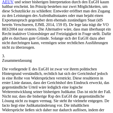
AEUV
und seiner bisherigen Interpretation durch den EuGH kaum
haltbar erscheint. Im Prinzip bestehen nur zwei Möglichkeiten, um
diese Schutzlücke zu schließen: Entweder eröffnet man den Zugang
zu den Leistungen des Aufenthaltsstaates oder man bejaht einen
Exportanspruch gegenüber dem ehemals zuständigen Staat (idS
bereits
Verschueren
,
EJML 2014, 159 ff
). De lege lata trägt die VO
883/2004 nur ersteres. Die Alternative wäre, dass man überhaupt ein
Recht inaktiver Unionsbürger auf Freizügigkeit in Frage stellt. Dafür
gibt es durchaus gute Gründe. Solange sich der EuGH dazu aber
nicht durchringen kann, vermögen seine rechtlichen Ausführungen
nicht zu überzeugen.
3.
Zusammenfassung
Die vorliegende E des EuGH ist zwar vor ihrem politischen
Hintergrund verständlich, rechtlich hat sich der Gerichtshof jedoch
in eine Reihe von Widersprüchen verstrickt. Diese resultieren in
erster Linie daraus, dass der Gerichtshof den Eindruck erweckt, das
gegenständliche Urteil wäre lediglich eine logische
Weiterentwicklung seiner bisherigen Judikatur. Das ist nicht der Fall.
Nicht nur, dass die bisherige Rsp des EuGH die gegenständliche
Lösung nicht zu tragen vermag. Sie steht ihr vielmehr entgegen. De
facto liegt eine Judikaturänderung vor. Die inhaltlichen
Widersprüche ließen sich daher nur dadurch auflösen, indem der