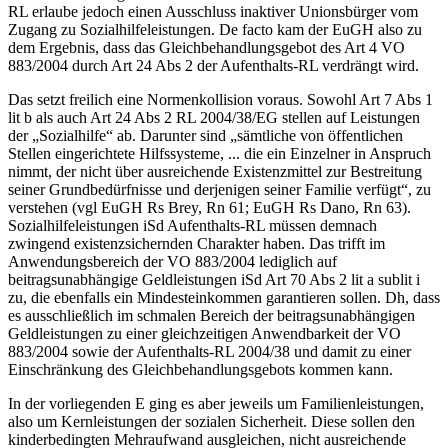
RL erlaube jedoch einen Ausschluss inaktiver Unionsbürger vom
Zugang zu Sozialhilfeleistungen. De facto kam der EuGH also zu
dem Ergebnis, dass das Gleichbehandlungsgebot des Art 4 VO
883/2004 durch Art 24 Abs 2 der Aufenthalts-RL verdrängt wird.
Das setzt freilich eine Normenkollision voraus. Sowohl Art 7 Abs 1
lit b als auch Art 24 Abs 2 RL 2004/38/EG stellen auf Leistungen
der „Sozialhilfe“ ab. Darunter sind „
sämtliche von öffentlichen
Stellen eingerichtete Hilfssysteme, ... die ein Einzelner in Anspruch
nimmt, der nicht über ausreichende Existenzmittel zur Bestreitung
seiner Grundbedürfnisse und derjenigen seiner Familie verfügt
“, zu
verstehen (vgl EuGH Rs
Brey
, Rn 61; EuGH Rs
Dano
, Rn 63).
Sozialhilfeleistungen iSd Aufenthalts-RL müssen demnach
zwingend existenzsichernden Charakter haben. Das trifft im
Anwendungsbereich der VO 883/2004 lediglich auf
beitragsunabhängige Geldleistungen iSd Art 70 Abs 2 lit a sublit i
zu, die ebenfalls ein Mindesteinkommen garantieren sollen. Dh, dass
es ausschließlich im schmalen Bereich der beitragsunabhängigen
Geldleistungen zu einer gleichzeitigen Anwendbarkeit der VO
883/2004 sowie der Aufenthalts-RL 2004/38 und damit zu einer
Einschränkung des Gleichbehandlungsgebots kommen kann.
In der vorliegenden E ging es aber jeweils um Familienleistungen,
also um Kernleistungen der sozialen Sicherheit. Diese sollen den
kinderbedingten Mehraufwand ausgleichen, nicht ausreichende