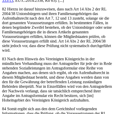
333/13
, EU:C:2014:2358, Rn 63
). [...]
82 Hierzu ist darauf hinzuweisen, dass nach Art 14 Abs 2 der RL
2004/38 Unionsbürgern und ihren Familienangehörigen das
Aufenthaltsrecht nach den Art 7, 12 und 13 zusteht, solange sie die
dort genannten Voraussetzungen erfüllen. In bestimmten Fällen, in
denen begründete Zweifel bestehen, ob der Unionsbürger oder seine
Familienangehörigen die in diesen Artikeln genannten
Voraussetzungen erfüllen, können die Mitgliedstaaten prüfen, ob
diese Voraussetzungen erfüllt sind. Art 14 Abs 2 der RL 2004/38
sieht jedoch vor, dass diese Prüfung nicht systematisch durchgeführt
wird.
83 Nach dem Hinweis des Vereinigten Königreichs in der
mündlichen Verhandlung muss der Antragsteller für jede der in Rede
stehenden Sozialleistungen im Antragsformular eine Reihe von
Angaben machen, aus denen sich ergibt, ob ein Aufenthaltsrecht in
diesem Mitgliedstaat besteht, und diese Angaben werden dann von
den für die Gewährung der betreffenden Leistung zuständigen
Behörden überprüft. Nur in Einzelfällen wird von den Antragstellern
der Nachweis verlangt, dass sie tatsächlich entsprechend ihrer
Angabe im Antragsformular ein Recht besitzen, sich [im]
Hoheitsgebiet des Vereinigten Königreich aufzuhalten.
84 Somit ergibt sich aus den dem Gerichtshof vorliegenden
Informationen, dass die Prüfung, ob die Voraussetzungen der RL