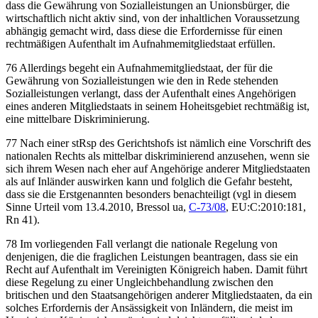
dass die Gewährung von Sozialleistungen an Unionsbürger, die
wirtschaftlich nicht aktiv sind, von der inhaltlichen Voraussetzung
abhängig gemacht wird, dass diese die Erfordernisse für einen
rechtmäßigen Aufenthalt im Aufnahmemitgliedstaat erfüllen.
76 Allerdings begeht ein Aufnahmemitgliedstaat, der für die
Gewährung von Sozialleistungen wie den in Rede stehenden
Sozialleistungen verlangt, dass der Aufenthalt eines Angehörigen
eines anderen Mitgliedstaats in seinem Hoheitsgebiet rechtmäßig ist,
eine mittelbare Diskriminierung.
77 Nach einer stRsp des Gerichtshofs ist nämlich eine Vorschrift des
nationalen Rechts als mittelbar diskriminierend anzusehen, wenn sie
sich ihrem Wesen nach eher auf Angehörige anderer Mitgliedstaaten
als auf Inländer auswirken kann und folglich die Gefahr besteht,
dass sie die Erstgenannten besonders benachteiligt (vgl in diesem
Sinne Urteil vom
13.4.2010,
Bressol ua
,
C-73/08
, EU:C:2010:181,
Rn 41
).
78 Im vorliegenden Fall verlangt die nationale Regelung von
denjenigen, die die fraglichen Leistungen beantragen, dass sie ein
Recht auf Aufenthalt im Vereinigten Königreich haben. Damit führt
diese Regelung zu einer Ungleichbehandlung zwischen den
britischen und den Staatsangehörigen anderer Mitgliedstaaten, da ein
solches Erfordernis der Ansässigkeit von Inländern, die meist im