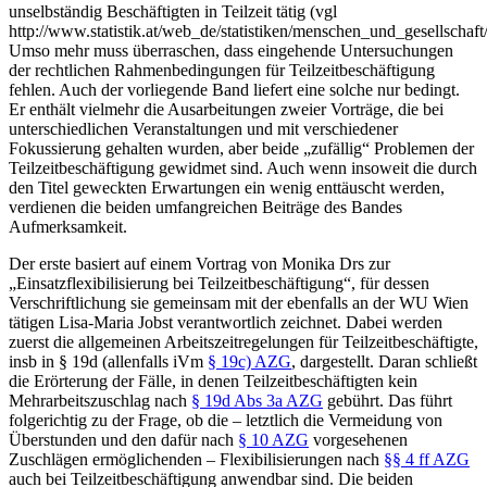
unselbständig Beschäftigten in Teilzeit tätig (vgl
http://www.statistik.at/web_de/statistiken/menschen_und_gesellschaft/ar
Umso mehr muss überraschen, dass eingehende Untersuchungen
der rechtlichen Rahmenbedingungen für Teilzeitbeschäftigung
fehlen. Auch der vorliegende Band liefert eine solche nur bedingt.
Er enthält vielmehr die Ausarbeitungen zweier Vorträge, die bei
unterschiedlichen Veranstaltungen und mit verschiedener
Fokussierung gehalten wurden, aber beide „zufällig“ Problemen der
Teilzeitbeschäftigung gewidmet sind. Auch wenn insoweit die durch
den Titel geweckten Erwartungen ein wenig enttäuscht werden,
verdienen die beiden umfangreichen Beiträge des Bandes
Aufmerksamkeit.
Der erste basiert auf einem Vortrag von
Monika Drs
zur
„Einsatzflexibilisierung bei Teilzeitbeschäftigung“, für dessen
Verschriftlichung sie gemeinsam mit der ebenfalls an der WU Wien
tätigen
Lisa-Maria Jobst
verantwortlich zeichnet. Dabei werden
zuerst die
allgemeinen
Arbeitszeitregelungen für Teilzeitbeschäftigte,
insb in § 19d (allenfalls iVm
§ 19c) AZG
, dargestellt. Daran schließt
die Erörterung der Fälle, in denen Teilzeitbeschäftigten kein
Mehrarbeitszuschlag nach
§ 19d Abs 3a AZG
gebührt. Das führt
folgerichtig zu der Frage, ob die – letztlich die Vermeidung von
Überstunden und den dafür nach
§ 10 AZG
vorgesehenen
Zuschlägen ermöglichenden –
Flexibilisierungen
nach
§§ 4 ff AZG
auch bei Teilzeitbeschäftigung anwendbar sind. Die beiden