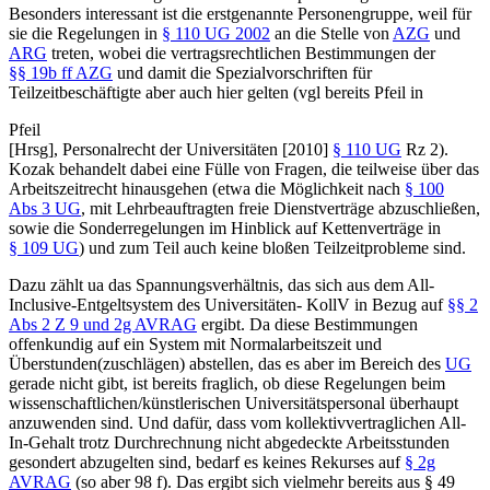
Besonders interessant ist die erstgenannte Personengruppe, weil für
sie die Regelungen in
§ 110 UG 2002
an die Stelle von
AZG
und
ARG
treten, wobei die vertragsrechtlichen Bestimmungen der
§§ 19b ff AZG
und damit die Spezialvorschriften für
Teilzeitbeschäftigte aber auch hier gelten (vgl bereits
Pfeil
in
Pfeil
[Hrsg],
Personalrecht der Universitäten [2010]
§ 110 UG
Rz 2
).
Kozak
behandelt dabei eine Fülle von Fragen, die teilweise über das
Arbeitszeitrecht hinausgehen (etwa die Möglichkeit nach
§ 100
Abs 3 UG
, mit Lehrbeauftragten freie Dienstverträge abzuschließen,
sowie die Sonderregelungen im Hinblick auf Kettenverträge in
§ 109 UG
) und zum Teil auch keine bloßen Teilzeitprobleme sind.
Dazu zählt ua das Spannungsverhältnis, das sich aus dem
All-
Inclusive
-Entgeltsystem des Universitäten- KollV in Bezug auf
§§ 2
Abs 2 Z 9 und 2g AVRAG
ergibt. Da diese Bestimmungen
offenkundig auf ein System mit Normalarbeitszeit und
Überstunden(zuschlägen) abstellen, das es aber im Bereich des
UG
gerade nicht gibt, ist bereits fraglich, ob diese Regelungen beim
wissenschaftlichen/künstlerischen Universitätspersonal überhaupt
anzuwenden sind. Und dafür, dass vom kollektivvertraglichen All-
In-Gehalt trotz Durchrechnung nicht abgedeckte Arbeitsstunden
gesondert abzugelten sind, bedarf es keines Rekurses auf
§ 2g
AVRAG
(so aber 98 f). Das ergibt sich vielmehr bereits aus § 49