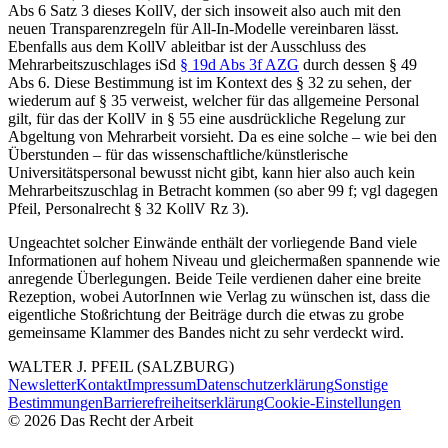
Abs 6 Satz 3 dieses KollV, der sich insoweit also auch mit den
neuen Transparenzregeln für All-In-Modelle vereinbaren lässt.
Ebenfalls aus dem KollV ableitbar ist der Ausschluss des
Mehrarbeitszuschlages
iSd
§ 19d Abs 3f AZG
durch dessen § 49
Abs 6. Diese Bestimmung ist im Kontext des § 32 zu sehen, der
wiederum auf § 35 verweist, welcher für das allgemeine Personal
gilt, für das der KollV in § 55 eine ausdrückliche Regelung zur
Abgeltung von Mehrarbeit vorsieht. Da es eine solche – wie bei den
Überstunden – für das wissenschaftliche/künstlerische
Universitätspersonal bewusst nicht gibt, kann hier also auch kein
Mehrarbeitszuschlag in Betracht kommen (so aber 99 f; vgl dagegen
Pfeil
,
Personalrecht
§ 32 KollV Rz 3).
Ungeachtet solcher Einwände enthält der vorliegende Band viele
Informationen auf hohem Niveau und gleichermaßen spannende wie
anregende Überlegungen. Beide Teile verdienen daher eine breite
Rezeption, wobei AutorInnen wie Verlag zu wünschen ist, dass die
eigentliche Stoßrichtung der Beiträge durch die etwas zu grobe
gemeinsame Klammer des Bandes nicht zu sehr verdeckt wird.
WALTER
J.
PFEIL
(SALZBURG)
Newsletter
Kontakt
Impressum
Datenschutzerklärung
Sonstige
Bestimmungen
Barrierefreiheitserklärung
Cookie-Einstellungen
©
2026
Das Recht der Arbeit