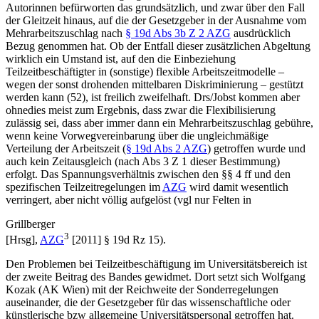
Autorinnen befürworten das grundsätzlich, und zwar über den Fall
der Gleitzeit hinaus, auf die der Gesetzgeber in der Ausnahme vom
Mehrarbeitszuschlag nach
§ 19d Abs 3b Z 2 AZG
ausdrücklich
Bezug genommen hat. Ob der Entfall dieser zusätzlichen Abgeltung
wirklich ein Umstand ist, auf
den die Einbeziehung
Teilzeitbeschäftigter in (sonstige) flexible Arbeitszeitmodelle –
wegen der sonst drohenden mittelbaren Diskriminierung – gestützt
werden kann (52), ist freilich zweifelhaft.
Drs/Jobst
kommen aber
ohnedies meist zum Ergebnis, dass zwar die Flexibilisierung
zulässig sei, dass aber immer dann ein Mehrarbeitszuschlag gebühre,
wenn keine Vorwegvereinbarung über die ungleichmäßige
Verteilung der Arbeitszeit (
§ 19d Abs 2 AZG
) getroffen wurde und
auch kein Zeitausgleich (nach Abs 3 Z 1 dieser Bestimmung)
erfolgt. Das Spannungsverhältnis zwischen den §§ 4 ff und den
spezifischen Teilzeitregelungen im
AZG
wird damit wesentlich
verringert, aber nicht völlig aufgelöst (vgl nur
Felten
in
Grillberger
3
[Hrsg],
AZG
[2011] § 19d Rz 15).
Den Problemen bei Teilzeitbeschäftigung im
Universitätsbereich
ist
der zweite Beitrag des Bandes gewidmet. Dort setzt sich
Wolfgang
Kozak
(AK Wien) mit der Reichweite der Sonderregelungen
auseinander, die der Gesetzgeber für das wissenschaftliche oder
künstlerische bzw allgemeine Universitätspersonal getroffen hat.