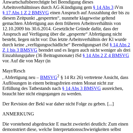
Anwartschaftsberechtigte bei Beendigung dieses
Arbeitsverhältnisses durch AG-Kündigung gem
§ 14 Abs 3
iVm
§ 17 Abs 1 Z 2 BMSVG
einen Anspruch auf Auszahlung der bis zu
diesem Zeitpunkt „gesperrten“, nunmehr klageweise geltend
gemachten Abfertigung aus dem früheren Arbeitsverhältnis von
12.10.2009 bis 30.6.2014. Gesetzliche Gründe dafür, dass der
Anspruch auf Verfügung über die „gesperrte“ Abfertigung nicht
besteht, liegen nicht vor: Das letzte Arbeitsverhältnis der Kl wurde
durch keine „verfügungsschädliche“ Beendigungsart iSd
§ 14 Abs 2
Z 1 bis 3 BMSVG
beendet und es liegen auch nicht weniger als drei
Einzahlungsjahre (36 Beitragsmonate) iSd
§ 14 Abs 2 Z 4 BMSVG
vor. Auf die von
Mayr
(in
Mayr/Resch
2
,
Abfertigung neu –
BMSVG
§ 14 Rz 26) vertretene Ansicht, dass
Auflösungen in einem beitragsfreien ersten Monat nicht zur
Erfüllung des Tatbestands nach
§ 14 Abs 3 BMSVG
ausreichen,
braucht hier nicht eingegangen zu werden.
Der Revision der Bekl war daher nicht Folge zu geben. [...]
ANMERKUNG
Die vorstehend abgedruckte E macht zweierlei deutlich: Zum einen
demonstriert diese, welche Interpretationsschwierigkeiten selbst