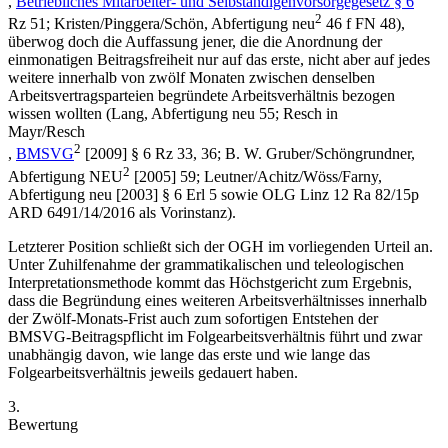
,
Betriebliches Mitarbeiter- und Selbständigenvorsorgegesetz § 6
2
Rz 51
;
Kristen/Pinggera/Schön
,
Abfertigung neu
46 f FN 48),
überwog doch die Auffassung jener, die die Anordnung der
einmonatigen Beitragsfreiheit nur auf das erste, nicht aber auf jedes
weitere innerhalb von zwölf Monaten zwischen denselben
Arbeitsvertragsparteien begründete Arbeitsverhältnis bezogen
wissen wollten (
Lang
,
Abfertigung neu
55;
Resch
in
Mayr/Resch
2
,
BMSVG
[2009] § 6 Rz 33, 36;
B. W. Gruber/Schöngrundner
,
2
Abfertigung NEU
[2005] 59;
Leutner/Achitz/Wöss/Farny
,
Abfertigung neu
[2003] § 6 Erl 5 sowie OLG Linz 12 Ra 82/15p
ARD 6491/14/2016
als Vorinstanz).
Letzterer Position schließt sich der OGH im vorliegenden Urteil an.
Unter Zuhilfenahme der grammatikalischen und teleologischen
Interpretationsmethode kommt das Höchstgericht zum Ergebnis,
dass die Begründung eines weiteren Arbeitsverhältnisses innerhalb
der Zwölf-Monats-Frist auch zum sofortigen Entstehen der
BMSVG-Beitragspflicht im Folgearbeitsverhältnis führt und zwar
unabhängig davon, wie lange das erste und wie lange das
Folgearbeitsverhältnis jeweils gedauert haben.
3.
Bewertung