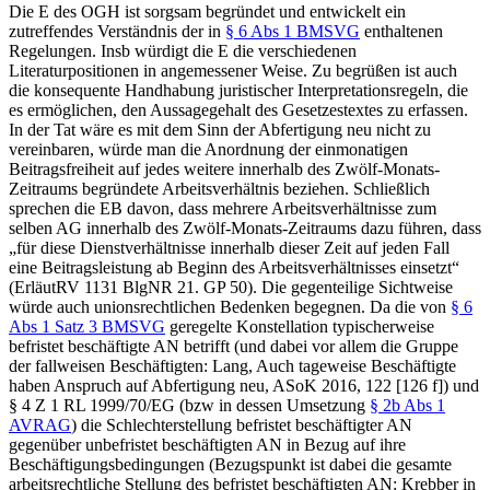
Die E des OGH ist sorgsam begründet und entwickelt ein
zutreffendes Verständnis der in
§ 6 Abs 1 BMSVG
enthaltenen
Regelungen. Insb würdigt die E die verschiedenen
Literaturpositionen in angemessener Weise. Zu begrüßen ist auch
die konsequente Handhabung juristischer Interpretationsregeln, die
es ermöglichen, den Aussagegehalt des Gesetzestextes zu erfassen.
In der Tat wäre es mit dem Sinn der Abfertigung neu nicht zu
vereinbaren, würde man die Anordnung der einmonatigen
Beitragsfreiheit auf jedes weitere innerhalb des Zwölf-Monats-
Zeitraums begründete Arbeitsverhältnis beziehen. Schließlich
sprechen die EB davon, dass mehrere Arbeitsverhältnisse zum
selben AG innerhalb des Zwölf-Monats-Zeitraums dazu führen, dass
„für diese Dienstverhältnisse innerhalb dieser Zeit auf jeden Fall
eine Beitragsleistung ab Beginn des Arbeitsverhältnisses einsetzt“
(ErläutRV 1131 BlgNR 21. GP 50). Die gegenteilige Sichtweise
würde auch unionsrechtlichen Bedenken begegnen. Da die von
§ 6
Abs 1 Satz 3 BMSVG
geregelte Konstellation typischerweise
befristet beschäftigte AN betrifft (und dabei vor allem die Gruppe
der fallweisen Beschäftigten:
Lang
,
Auch tageweise Beschäftigte
haben Anspruch auf Abfertigung neu
,
ASoK 2016, 122 [126 f]
) und
§ 4 Z 1 RL 1999/70/EG (bzw in dessen Umsetzung
§ 2b Abs 1
AVRAG
) die Schlechterstellung befristet beschäftigter AN
gegenüber unbefristet beschäftigten AN in Bezug auf ihre
Beschäftigungsbedingungen (Bezugspunkt ist dabei die gesamte
arbeitsrechtliche Stellung des befristet beschäftigten AN:
Krebber
in