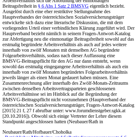
Arbeitsverhältnis sich die Anordnung der einmonatigen
Beitragsfreiheit in
§ 6 Abs 1 Satz 2 BMSVG
eigentlich bezieht.
Ausgelöst durch eine eher restriktive Stellungnahme des
Hauptverbandes der österreichischen Sozialversicherungsträger
entwickelte sich dazu eine literarische Diskussion, die mit dem
vorliegenden Urteil einer verbindlichen Klärung zugeführt wird. Der
Hauptverband bezieht nämlich in seinem Fragen-Antwort-Katalog
zur Abfertigung neu die einmonatige Beitragsfreiheit sowohl auf das
erstmalig begründete Arbeitsverhältnis als auch auf jedes weitere
innerhalb von zwölf Monaten mit demselben AG begründete
Folgearbeitsverhältnis, sodass nach dieser Auffassung eine
BMSVG-Beitragspflicht für den AG nur dann entsteht, wenn
sowohl das erstmalig eingegangene Arbeitsverhältnis als auch ein
innerhalb von zwölf Monaten begründetes Folgearbeitsverhältnis
jeweils länger als einen Monat gedauert haben müssen. Eine
Zusammenrechnung aller innerhalb des Zwölf-Monats-Zeitraums
zwischen denselben Arbeitsvertragsparteien geschlossenen
Arbeitsverhältnisse sei im Hinblick auf die Begründung der
BMSVG-Beitragspflicht nicht vorzunehmen (
Hauptverband der
österreichischen Sozialversicherungsträger
,
Fragen-Antwort-Katalog
[2015] 21 f, 27 f abrufbar unter: www.forumdienstgeber.sgkk.at
[20.10.2016]). Obwohl sich einige Vertreter der Lehre diesem
Standpunkt angeschlossen hatten (
Neubauer/Rath
in
Neubauer/Rath/Hofbauer/Choholka