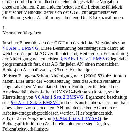
einfach und klar formuliert erscheinende gesetzliche Vorgaben
erzeugen können. Zum anderen belegt sie die Leistungsfähigkeit
juristischer Methodik, derer sich der OGH zur argumentativen
Fundierung seiner Ausführungen bedient. Der E ist zuzustimmen.
1.
Normative Vorgaben
In seiner E bemüht sich der OGH um das richtige Verständnis von
§ 6 Abs 1 BMSVG
. Diese Bestimmung beschäftigt sich damit, ab
welchem Zeitpunkt AG verpflichtet sind, Beiträge zur Finanzierung
der Abfertigung neu zu leisten.
§ 6 Abs 1 Satz 1 BMSVG
legt dabei
programmatisch fest, dass AG für jeden AN einen monatlichen
Beitrag im Ausmaß von 1,53 % des Bruttoentgelts
2
(
Kristen/Pinggera/Schön
,
Abfertigung neu
[2004] 53) abzuführen
haben. Dies unter der Voraussetzung, dass das Arbeitsverhältnis
länger als einen Monat dauert. Denn: Für den ersten Monat des
Arbeitsverhältnisses ist kein BMSVG-Beitrag zu leisten, so die
Klarstellung von
§ 6 Abs 1 Satz 2 BMSVG
. Ergänzend beschäftigt
sich
§ 6 Abs 1 Satz 3 BMSVG
mit der Konstellation, dass innerhalb
eines Jahres zwischen einem AN und demselben AG mehrere
Arbeitsverträge abgeschlossen werden. Hier begründet sich
aufgrund der Vorgabe von
§ 6 Abs 1 Satz 3 BMSVG
die
Beitragspflicht für den AG bereits mit dem ersten Tag des
Folgearbeitsverhältnisses.