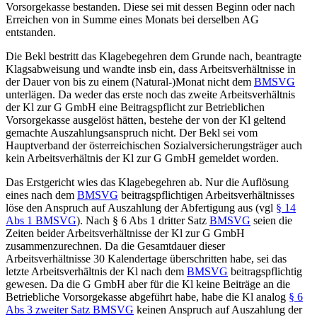
Vorsorgekasse bestanden. Diese sei mit dessen Beginn oder nach
Erreichen von in Summe eines Monats bei derselben AG
entstanden.
Die Bekl bestritt das Klagebegehren dem Grunde nach, beantragte
Klagsabweisung und wandte insb ein, dass Arbeitsverhältnisse in
der Dauer von bis zu einem (Natural-)Monat nicht dem
BMSVG
unterlägen. Da weder das erste noch das zweite Arbeitsverhältnis
der Kl zur G GmbH eine Beitragspflicht zur Betrieblichen
Vorsorgekasse ausgelöst hätten, bestehe der von der Kl geltend
gemachte Auszahlungsanspruch nicht. Der Bekl sei vom
Hauptverband der österreichischen Sozialversicherungsträger auch
kein Arbeitsverhältnis der Kl zur G GmbH gemeldet worden.
Das Erstgericht wies das Klagebegehren ab. Nur die Auflösung
eines nach dem
BMSVG
beitragspflichtigen Arbeitsverhältnisses
löse den Anspruch auf Auszahlung der Abfertigung aus (vgl
§ 14
Abs 1 BMSVG
). Nach § 6 Abs 1 dritter Satz
BMSVG
seien die
Zeiten beider Arbeitsverhältnisse der Kl zur G GmbH
zusammenzurechnen. Da die Gesamtdauer dieser
Arbeitsverhältnisse 30 Kalendertage überschritten habe, sei das
letzte Arbeitsverhältnis der Kl nach dem
BMSVG
beitragspflichtig
gewesen. Da die G GmbH aber für die Kl keine Beiträge an die
Betriebliche Vorsorgekasse abgeführt habe, habe die Kl analog
§ 6
Abs 3 zweiter Satz BMSVG
keinen Anspruch auf Auszahlung der