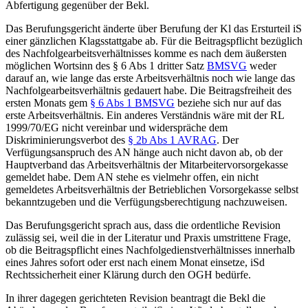
Abfertigung gegenüber der Bekl.
Das Berufungsgericht änderte über Berufung der Kl das Ersturteil iS
einer gänzlichen Klagsstattgabe ab. Für die Beitragspflicht bezüglich
des Nachfolgearbeitsverhältnisses komme es nach dem äußersten
möglichen Wortsinn des § 6 Abs 1 dritter Satz
BMSVG
weder
darauf an, wie lange das erste Arbeitsverhältnis noch wie lange das
Nachfolgearbeitsverhältnis gedauert habe. Die Beitragsfreiheit des
ersten Monats gem
§ 6 Abs 1 BMSVG
beziehe sich nur auf das
erste Arbeitsverhältnis. Ein anderes Verständnis wäre mit der RL
1999/70/EG nicht vereinbar und widerspräche dem
Diskriminierungsverbot des
§ 2b Abs 1 AVRAG
. Der
Verfügungsanspruch des AN hänge auch nicht davon ab, ob der
Hauptverband das Arbeitsverhältnis der Mitarbeitervorsorgekasse
gemeldet habe. Dem AN stehe es vielmehr offen, ein nicht
gemeldetes Arbeitsverhältnis der Betrieblichen Vorsorgekasse selbst
bekanntzugeben und die Verfügungsberechtigung nachzuweisen.
Das Berufungsgericht sprach aus, dass die ordentliche Revision
zulässig sei, weil die in der Literatur und Praxis umstrittene Frage,
ob die Beitragspflicht eines Nachfolgedienstverhältnisses innerhalb
eines Jahres sofort oder erst nach einem Monat einsetze, iSd
Rechtssicherheit einer Klärung durch den OGH bedürfe.
In ihrer dagegen gerichteten Revision beantragt die Bekl die