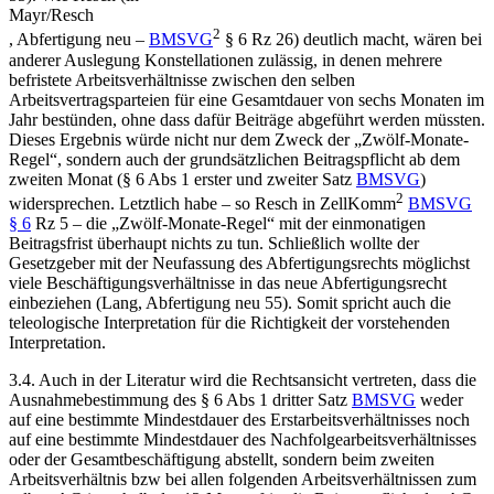
Mayr/Resch
2
,
Abfertigung neu –
BMSVG
§ 6 Rz 26) deutlich macht, wären bei
anderer Auslegung Konstellationen zulässig, in denen mehrere
befristete Arbeitsverhältnisse zwischen den selben
Arbeitsvertragsparteien für eine Gesamtdauer von sechs Monaten im
Jahr bestünden, ohne dass dafür Beiträge abgeführt werden müssten.
Dieses Ergebnis würde nicht nur dem Zweck der „Zwölf-Monate-
Regel“, sondern auch der grundsätzlichen Beitragspflicht ab dem
zweiten Monat (§ 6 Abs 1 erster und zweiter Satz
BMSVG
)
2
widersprechen. Letztlich habe – so
Resch
in
ZellKomm
BMSVG
§ 6
Rz 5 – die „Zwölf-Monate-Regel“ mit der einmonatigen
Beitragsfrist überhaupt nichts zu tun. Schließlich wollte der
Gesetzgeber mit der Neufassung des Abfertigungsrechts möglichst
viele Beschäftigungsverhältnisse in das neue Abfertigungsrecht
einbeziehen (
Lang
,
Abfertigung neu
55). Somit spricht auch die
teleologische Interpretation für die Richtigkeit der vorstehenden
Interpretation.
3.4. Auch in der Literatur wird die Rechtsansicht vertreten, dass die
Ausnahmebestimmung des § 6 Abs 1 dritter Satz
BMSVG
weder
auf eine bestimmte Mindestdauer des Erstarbeitsverhältnisses noch
auf eine bestimmte Mindestdauer des Nachfolgearbeitsverhältnisses
oder der Gesamtbeschäftigung abstellt, sondern beim zweiten
Arbeitsverhältnis bzw bei allen folgenden Arbeitsverhältnissen zum