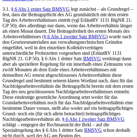
3.1.
§ 6 Abs 1 erster Satz BMSVG
legt zunächst – als Grundregel –
fest, dass die Beitragspflicht des AG grundsätzlich mit dem ersten
Tag des Arbeitsverhältnisses eintritt (vgl ErläutRV 1131 BlgNR 21.
GP 50); dies allerdings nur dann, wenn das Arbeitsverhältnis länger
als einen Monat dauert. Die Beitragsfreiheit des ersten Monats des
Arbeitsverhältnisses (
§ 6 Abs 1 zweiter Satz BMSVG
) wurde nach
den Gesetzesmaterialien aus verwaltungstechnischen Gründen
eingeführt, weil in den einzelnen Kollektivverträgen
unterschiedliche Probezeiten vorgesehen sind (ErläutRV 1131
BlgNR 21. GP 50). § 6 Abs 1 dritter Satz
BMSVG
verdrängt dann
aber als speziellere Regelung für ein innerhalb eines Zeitraums von
zwölf Monaten ab dem Ende eines Arbeitsverhältnisses mit
demselben AG erneut abgeschlossenes Arbeitsverhältnis diese
Grundregel und bestimmt seinem klaren Wortlaut nach, dass für das
Nachfolgearbeitsverhältnis die Beitragspflicht bereits mit dem ersten
Tag des neu geschlossenen Nachfolgearbeitsverhältnisses entsteht.
Diese eindeutige gesetzliche Anordnung setzt weder für das
Grundarbeitsverhältnis noch für das Nachfolgearbeitsverhältnis eine
bestimmte Dauer voraus, stellt also weder auf ein beitragspflichtiges
Grund- noch ein (für sich allein betrachtet) beitragspflichtiges
Nachfolgearbeitsverhältnis ab.
§ 6 Abs 1 zweiter Satz BMSVG
schlägt – entgegen der Rechtsansicht der Bekl – auf die
Spezialregelung des § 6 Abs 1 dritter Satz
BMSVG
schon deshalb
nicht durch, weil der AG am Beginn des