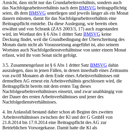
Ansicht, dass nicht nur das Grundarbeitsverhältnis, sondern auch
das Nachfolgearbeitsverhältnis nach dem
BMSVG
beitragspflichtig
seien, dh dem
BMSVG
unterliegen und jeweils länger als ein Monat
dauern müssten, damit für das Nachfolgearbeitsverhältnis eine
Beitragspflicht entstehe. Da diese Auslegung, wie bereits oben
erwähnt und von
Schrank
(
ZAS 2003/3, 17
) auch zugestanden
wird, im Wortlaut des § 6 Abs 1 dritter Satz
BMSVG
keine
Deckung findet, weil die Grundbedingung der Überschreitung des
Monats darin nicht als Voraussetzung angeführt ist, also seinem
Wortsinn auch Nachfolgedienstverhältnisse von unter einem Monat
erfasst, wird ihr vom Senat nicht gefolgt.
3.5. Zusammengefasst ist § 6 Abs 1 dritter Satz
BMSVG
dahin
auszulegen, dass in jenen Fällen, in denen innerhalb eines Zeitraums
von zwölf Monaten ab dem Ende eines Arbeitsverhältnisses mit
demselben AG erneut ein Arbeitsverhältnis geschlossen wird, die
Beitragspflicht bereits mit dem ersten Tag dieses
Nachfolgearbeitsverhältnisses einsetzt, und zwar unabhängig von
der Dauer des ersten Arbeitsverhältnisses und jener des
Nachfolgedienstverhältnisses.
4. Im Anlassfall bestand daher schon ab Beginn des zweiten
Arbeitsverhältnisses zwischen der Kl und der G GmbH von
21.8.2014 bis 17.9.2014 eine Beitragspflicht des AG zur
Betrieblichen Vorsorgekasse. Damit hatte die Kl als