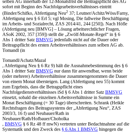
selben AG innerhalb der 12-Monatsfrist die Beitragspflicht des AG
sofort mit Beginn des Nachfolgearbeitsverhältnisses eintritt
2
(
Binder/Schifko
,
Abfertigung Neu
37;
Leutner/Achitz/Wöss/Farny
,
Abfertigung neu
§ 6 Erl 5; vgl
Mosing
,
Die fallweise Beschäftigung
im Arbeits- und Sozialrecht
,
ZAS 2014/41, 244 [250]
). Nach
Höfle
(
Abfertigung
neu [BMVG] – Lösung arbeitsrechtlicher Fragen
,
ASoK 2002, 357 [359]
) stellt die „Zwölf-Monate-Regel“ in § 6
Abs 1 dritter Satz
BMSVG
jedenfalls nicht auf die Dauer oder
Beitragspflicht des ersten Arbeitsverhältnisses zum selben AG ab.
Tomandl
(in
Tomandl/Achatz/Mazal
,
Abfertigung Neu § 6 Rz 9
) hält die Ausnahmebestimmung des § 6
Abs 1 dritter Satz
BMSVG
nur dann für anwendbar, wenn beide
(oder mehrere) Arbeitsverhältnisse zusammengenommen die Dauer
von einem Monat übersteigen.
Lang
(
Abfertigung neu
55) kommt
zum Ergebnis, dass die Betragspflicht eines
Nachfolgedienstverhältnisses iSd § 6 Abs 1 dritter Satz
BMSVG
einsetzt, sobald die einzelnen Arbeitsverhältnisse in Summe ein
Monat Beschäftigung (= 30 Tage) überschreiten.
Schrank
(
Heikle
Rechtsfragen des Beitragssystems der „Abfertigung Neu“
,
ZAS
2003/3, 16 f
) und
Neubauer/Rath
in
Neubauer/Rath/Hofbauer/Choholka
,
BMSVG
§ 6 Rz 48 ff mwN) vertreten unter Bedachtnahme auf die
Systematik und den Zweck des
§ 6 Abs 1 BMSVG
hingegen die