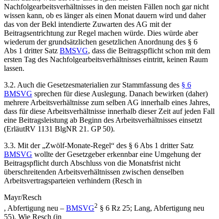
Nachfolgearbeitsverhältnisses in den meisten Fällen noch gar nicht
wissen kann, ob es länger als einen Monat dauern wird und daher
das von der Bekl intendierte Zuwarten des AG mit der
Beitragsentrichtung zur Regel machen würde. Dies würde aber
wiederum der grundsätzlichen gesetzlichen Anordnung des § 6
Abs 1 dritter Satz
BMSVG
, dass die Beitragspflicht schon mit dem
ersten Tag des Nachfolgearbeitsverhältnisses eintritt, keinen Raum
lassen.
3.2. Auch die Gesetzesmaterialien zur Stammfassung des
§ 6
BMSVG
sprechen für diese Auslegung. Danach bewirken (daher)
mehrere Arbeitsverhältnisse zum selben AG innerhalb eines Jahres,
dass für diese Arbeitsverhältnisse innerhalb dieser Zeit auf jeden Fall
eine Beitragsleistung ab Beginn des Arbeitsverhältnisses einsetzt
(ErläutRV 1131 BlgNR 21. GP 50).
3.3. Mit der „Zwölf-Monate-Regel“ des § 6 Abs 1 dritter Satz
BMSVG
wollte der Gesetzgeber erkennbar eine Umgehung der
Beitragspflicht durch Abschluss von die Monatsfrist nicht
überschreitenden Arbeitsverhältnissen zwischen denselben
Arbeitsvertragsparteien verhindern (
Resch
in
Mayr/Resch
2
,
Abfertigung neu –
BMSVG
§ 6 Rz 25;
Lang
,
Abfertigung neu
55). Wie
Resch
(in