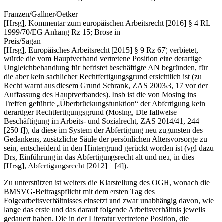
Franzen/Gallner/Oetker
[Hrsg],
Kommentar zum europäischen Arbeitsrecht [2016] § 4 RL
1999/70/EG Anhang Rz 15
;
Brose
in
Preis/Sagan
[Hrsg],
Europäisches Arbeitsrecht [2015] § 9 Rz 67
) verbietet,
würde die vom Hauptverband vertretene Position eine derartige
Ungleichbehandlung für befristet beschäftigte AN begründen, für
die aber kein sachlicher Rechtfertigungsgrund ersichtlich ist (zu
Recht warnt aus diesem Grund
Schrank
,
ZAS 2003/3, 17
vor der
Auffassung des Hauptverbandes). Insb ist die von
Mosing
ins
Treffen geführte „Überbrückungsfunktion“ der Abfertigung kein
derartiger Rechtfertigungsgrund (
Mosing
,
Die fallweise
Beschäftigung im Arbeits- und Sozialrecht
,
ZAS 2014/41, 244
[250 f]
), da diese im System der Abfertigung neu zugunsten des
Gedankens, zusätzliche Säule der persönlichen Altersvorsorge zu
sein, entscheidend in den Hintergrund gerückt worden ist (vgl dazu
Drs
,
Einführung in das Abfertigungsrecht alt und neu
, in
dies
[Hrsg],
Abfertigungsrecht [2012] 1 [4]
).
Zu unterstützen ist weiters die Klarstellung des OGH, wonach die
BMSVG-Beitragspflicht mit dem ersten Tag des
Folgearbeitsverhältnisses einsetzt und zwar unabhängig davon, wie
lange das erste und das darauf folgende Arbeitsverhältnis jeweils
gedauert haben. Die in der Literatur vertretene Position, die