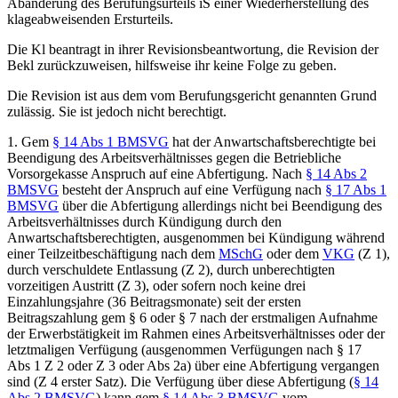
Abänderung des Berufungsurteils iS einer Wiederherstellung des
klageabweisenden Ersturteils.
Die Kl beantragt in ihrer Revisionsbeantwortung, die Revision der
Bekl zurückzuweisen, hilfsweise ihr keine Folge zu geben.
Die Revision ist aus dem vom Berufungsgericht genannten Grund
zulässig. Sie ist jedoch nicht berechtigt.
1. Gem
§ 14 Abs 1 BMSVG
hat der Anwartschaftsberechtigte bei
Beendigung des Arbeitsverhältnisses gegen die Betriebliche
Vorsorgekasse Anspruch auf eine Abfertigung. Nach
§ 14 Abs 2
BMSVG
besteht der Anspruch auf eine Verfügung nach
§ 17 Abs 1
BMSVG
über die Abfertigung allerdings nicht bei Beendigung des
Arbeitsverhältnisses durch Kündigung durch den
Anwartschaftsberechtigten, ausgenommen bei Kündigung während
einer Teilzeitbeschäftigung nach dem
MSchG
oder dem
VKG
(Z 1),
durch verschuldete Entlassung (Z 2), durch unberechtigten
vorzeitigen Austritt (Z 3),
oder sofern noch keine drei
Einzahlungsjahre (36 Beitragsmonate) seit der ersten
Beitragszahlung gem § 6 oder § 7 nach der erstmaligen Aufnahme
der Erwerbstätigkeit im Rahmen eines Arbeitsverhältnisses oder der
letztmaligen Verfügung (ausgenommen Verfügungen nach § 17
Abs 1 Z 2 oder Z 3 oder Abs 2a) über eine Abfertigung vergangen
sind (Z 4 erster Satz). Die Verfügung über diese Abfertigung (
§ 14
Abs 2 BMSVG
) kann gem
§ 14 Abs 3 BMSVG
vom