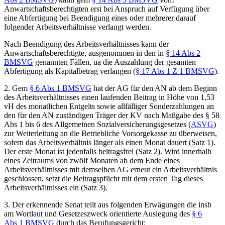
Anwartschaftsberechtigten erst bei Anspruch auf Verfügung über
eine Abfertigung bei Beendigung eines oder mehrerer darauf
folgender Arbeitsverhältnisse verlangt werden.
Nach Beendigung des Arbeitsverhältnisses kann der
Anwartschaftsberechtigte, ausgenommen in den in
§ 14 Abs 2
BMSVG
genannten Fällen, ua die Auszahlung der gesamten
Abfertigung als Kapitalbetrag verlangen (
§ 17 Abs 1 Z 1 BMSVG
).
2. Gem
§ 6 Abs 1 BMSVG
hat der AG für den AN ab dem Beginn
des Arbeitsverhältnisses einen laufenden Beitrag in Höhe von 1,53
vH des monatlichen Entgelts sowie allfälliger Sonderzahlungen an
den für den AN zuständigen Träger der KV nach Maßgabe des § 58
Abs 1 bis 6 des Allgemeinen Sozialversicherungsgesetzes (
ASVG
)
zur Weiterleitung an die Betriebliche Vorsorgekasse zu überweisen,
sofern das Arbeitsverhältnis länger als einen Monat dauert (Satz 1).
Der erste Monat ist jedenfalls beitragsfrei (Satz 2). Wird innerhalb
eines Zeitraums von zwölf Monaten ab dem Ende eines
Arbeitsverhältnisses mit demselben AG erneut ein Arbeitsverhältnis
geschlossen, setzt die Beitragspflicht mit dem ersten Tag dieses
Arbeitsverhältnisses ein (Satz 3).
3. Der erkennende Senat teilt aus folgenden Erwägungen die insb
am Wortlaut und Gesetzeszweck orientierte Auslegung des
§ 6
Abs 1 BMSVG
durch das Berufungsgericht: