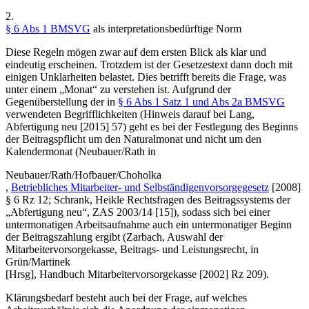
2.
§ 6 Abs 1 BMSVG
als interpretationsbedürftige Norm
Diese Regeln mögen zwar auf dem ersten Blick als klar und
eindeutig erscheinen. Trotzdem ist der Gesetzestext dann doch mit
einigen Unklarheiten belastet. Dies betrifft bereits die Frage, was
unter einem „Monat“ zu verstehen ist. Aufgrund der
Gegenüberstellung der in
§ 6 Abs 1 Satz 1 und Abs 2a BMSVG
verwendeten Begrifflichkeiten (Hinweis darauf bei
Lang
,
Abfertigung neu
[2015] 57) geht es bei der Festlegung des Beginns
der Beitragspflicht um den Naturalmonat und nicht um den
Kalendermonat (
Neubauer/Rath
in
Neubauer/Rath/Hofbauer/Choholka
,
Betriebliches Mitarbeiter- und Selbständigenvorsorgegesetz
[2008]
§ 6 Rz 12
;
Schrank
,
Heikle Rechtsfragen des Beitragssystems der
„Abfertigung neu“
,
ZAS 2003/14 [15]
), sodass sich bei einer
untermonatigen Arbeitsaufnahme auch ein untermonatiger Beginn
der Beitragszahlung ergibt (
Zarbach
,
Auswahl der
Mitarbeitervorsorgekasse, Beitrags- und Leistungsrecht
, in
Grün/Martinek
[Hrsg],
Handbuch Mitarbeitervorsorgekasse [2002] Rz 209
).
Klärungsbedarf besteht auch bei der Frage, auf welches