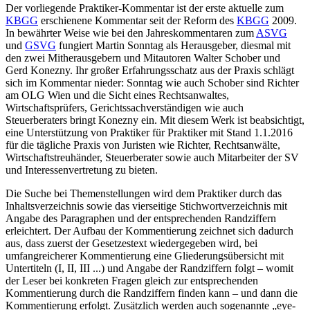
Der vorliegende Praktiker-Kommentar ist der erste aktuelle zum
KBGG
erschienene Kommentar seit der Reform des
KBGG
2009.
In bewährter Weise wie bei den Jahreskommentaren zum
ASVG
und
GSVG
fungiert
Martin Sonntag
als Herausgeber, diesmal mit
den zwei Mitherausgebern und Mitautoren
Walter Schober
und
Gerd Konezny
. Ihr großer Erfahrungsschatz aus der Praxis schlägt
sich im Kommentar nieder:
Sonntag
wie auch
Schober
sind Richter
am OLG Wien und die Sicht eines Rechtsanwaltes,
Wirtschaftsprüfers, Gerichtssachverständigen wie auch
Steuerberaters bringt Konezny ein. Mit diesem Werk ist beabsichtigt,
eine Unterstützung von Praktiker für Praktiker mit Stand 1.1.2016
für die tägliche Praxis von Juristen wie Richter, Rechtsanwälte,
Wirtschaftstreuhänder, Steuerberater sowie auch Mitarbeiter der SV
und Interessenvertretung zu bieten.
Die Suche bei Themenstellungen wird dem Praktiker durch das
Inhaltsverzeichnis sowie das vierseitige Stichwortverzeichnis mit
Angabe des Paragraphen und der entsprechenden Randziffern
erleichtert. Der Aufbau der Kommentierung zeichnet sich dadurch
aus, dass zuerst der Gesetzestext wiedergegeben wird, bei
umfangreicherer Kommentierung eine Gliederungsübersicht mit
Untertiteln (I, II, III ...) und Angabe der Randziffern folgt – womit
der Leser bei konkreten Fragen gleich zur entsprechenden
Kommentierung durch die Randziffern finden kann – und dann die
Kommentierung erfolgt. Zusätzlich werden auch sogenannte „eye-