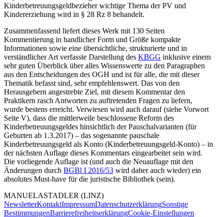
Kinderbetreuungsgeldbezieher wichtige Thema der PV und
Kindererziehung wird in § 28 Rz 8 behandelt.
Zusammenfassend liefert dieses Werk mit 130 Seiten
Kommentierung in handlicher Form und Größe kompakte
Informationen sowie eine übersichtliche, strukturierte und in
verständlicher Art verfasste Darstellung des
KBGG
inklusive einem
sehr guten Überblick über alles Wissenswerte zu den Paragraphen
aus den Entscheidungen des OGH und ist für alle, die mit dieser
Thematik befasst sind, sehr empfehlenswert. Das von den
Herausgebern angestrebte Ziel, mit diesem Kommentar den
Praktikern rasch Antworten zu auftretenden Fragen zu liefern,
wurde bestens erreicht. Verwiesen wird auch darauf (siehe Vorwort
Seite V), dass die mittlerweile beschlossene Reform des
Kinderbetreuungsgeldes hinsichtlich der Pauschalvarianten (für
Geburten ab 1.3.2017) – das sogenannte pauschale
Kinderbetreuungsgeld als Konto (Kinderbetreuungsgeld-Konto) – in
der nächsten Auflage dieses Kommentars eingearbeitet sein wird.
Die vorliegende Auflage ist (und auch die Neuauflage mit den
Änderungen durch
BGBl I 2016/53
wird daher auch wieder) ein
absolutes Must-have für die juristische Bibliothek (sein).
MANUELA
STADLER
(LINZ)
Newsletter
Kontakt
Impressum
Datenschutzerklärung
Sonstige
Bestimmungen
Barrierefreiheitserklärung
Cookie-Einstellungen