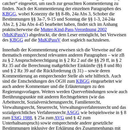
catcher“ eingesetzt, um rasch zur gesuchten Kommentierung zu
finden. Nach der Kommentierung der einzelnen Paragraphen des
KBGG
, wobei
Konezny
die §§ 8-8b, 24a Abs 3,
Schober
die
Bestimmungen §§ 3a-7, 9-15 und
Sonntag
die §§ 1-3, 24-24a
Abs 2, § 24a Abs 4-45 bearbeitet haben, findet sich im Anhang
praktischerweise die
Mutter-Kind-Pass-Verordnung 2002
(MuKiPassV)
abgedruckt, die dem Leser ermöglicht, bei Verweisen
des
KBGG
auf die
MuKiPassV
dort sogleich nachzulesen.
Innerhalb der Kommentierung erweisen sich die Verweise auf die
thematisch entsprechend relevanten anderen Paragraphen – wie zB
zu § 2 Anspruchsberechtigung in § 2 Rz 2 auf die §§ 29 ff, in § 2
Rz 35 auf die Berechnung maßgeblicher Einkünfte (§§ 8 und 8b)
und § 2 Rz 39 auf die Rückforderung (§ 31) – sowie deren
Kommentierung an entsprechender Stelle als sehr hilfreich. Auch
sind die Entscheidungen des OGH zum
KBGG
eingearbeitet wie
auch andere Kommentare und die Erläuterungen zu den
Regierungsvorlagen. Weiters werden Querverbindungen sowie auch
Berührungspunkte mit anderen Rechtsgebieten (wie das
Arbeitsrecht, Sozialversicherungsrecht, Familienrecht,
Verwaltungsrecht, Steuerrecht, Verwaltungsverfahrensrecht und das
sozialgerichtliches Verfahrensrecht
ASGG
wie beispielsweise in § 8
zum
EStG 1988
, § 25a zum
AVG
und § 42 zum
Unterhaltsanspruch) sowie entsprechende andere gesetzliche
Bestimmungen inklusive der Erklärung des Zusammenhangs mit