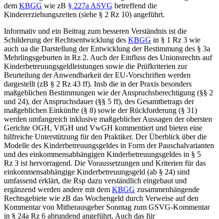
dem
KBGG
wie zB
§ 227a ASVG
betreffend die
Kindererziehungszeiten (siehe § 2 Rz 10) angeführt.
Informativ und ein Beitrag zum besseren Verständnis ist die
Schilderung der Rechtsentwicklung des
KBGG
in § 1 Rz 3 wie
auch ua die Darstellung der Entwicklung der Bestimmung des § 3a
Mehrlingsgeburten in Rz 2. Auch der Einfluss des Unionsrechts auf
Kinderbetreuungsgeldleistungen sowie die Prüfkriterien zur
Beurteilung der Anwendbarkeit der EU-Vorschriften werden
dargestellt (zB § 2 Rz 43 ff). Insb die in der Praxis besonders
maßgeblichen Bestimmungen wie der Anspruchsberechtigung (§§ 2
und 24), der Anspruchsdauer (§§ 5 ff), des Gesamtbetrags der
maßgeblichen Einkünfte (§ 8) sowie der Rückforderung (§ 31)
werden umfangreich inklusive maßgeblicher Aussagen der obersten
Gerichte OGH, VfGH und VwGH kommentiert und bieten eine
hilfreiche Unterstützung für den Praktiker. Der Überblick über die
Modelle des Kinderbetreuungsgeldes in Form der Pauschalvarianten
und des einkommensabhängigen Kinderbetreuungsgeldes in § 5
Rz 3 ist hervorragend. Die Voraussetzungen und Kriterien für das
einkommensabhängige Kinderbetreuungsgeld (ab § 24) sind
umfassend erklärt, die Rsp dazu verständlich eingebaut und
ergänzend werden andere mit dem
KBGG
zusammenhängende
Rechtsgebiete wie zB das Wochengeld durch Verweise auf den
Kommentar von Mitherausgeber Sonntag zum GSVG-Kommentar
in § 24a Rz 6 abrundend angeführt. Auch das für