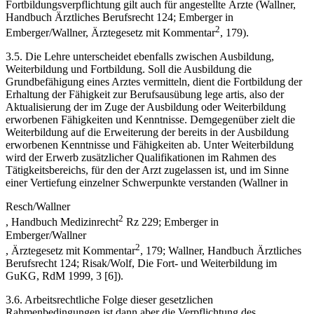
Fortbildungsverpflichtung gilt auch für angestellte Ärzte (
Wallner
,
Handbuch Ärztliches Berufsrecht
124;
Emberger
in
2
Emberger/Wallner,
Ärztegesetz mit Kommentar
, 179).
3.5. Die Lehre unterscheidet ebenfalls zwischen Ausbildung,
Weiterbildung und Fortbildung. Soll die Ausbildung die
Grundbefähigung eines Arztes vermitteln, dient die Fortbildung der
Erhaltung der Fähigkeit zur Berufsausübung lege artis, also der
Aktualisierung der im Zuge der Ausbildung oder Weiterbildung
erworbenen Fähigkeiten und Kenntnisse. Demgegenüber zielt die
Weiterbildung auf die Erweiterung der bereits in der Ausbildung
erworbenen Kenntnisse und Fähigkeiten ab. Unter Weiterbildung
wird der Erwerb zusätzlicher Qualifikationen im Rahmen des
Tätigkeitsbereichs, für den der Arzt zugelassen ist, und im Sinne
einer Vertiefung einzelner Schwerpunkte verstanden (
Wallner
in
Resch/Wallner
2
,
Handbuch Medizinrecht
Rz 229;
Emberger
in
Emberger/Wallner
2
,
Ärztegesetz mit Kommentar
, 179;
Wallner
,
Handbuch Ärztliches
Berufsrecht
124;
Risak/Wolf
,
Die Fort- und Weiterbildung im
GuKG
,
RdM 1999, 3 [6]
).
3.6. Arbeitsrechtliche Folge dieser gesetzlichen
Rahmenbedingungen ist dann aber die Verpflichtung des