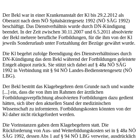
Der Bekl war in einer Krankenanstalt der Kl bis 29.2.2012 als
Oberarzt nach dem NÖ Spitalsärztegesetz 1992 (NÖ SÄG 1992)
beschäftigt. Das Dienstverhältnis wurde durch DN-Kündigung
beendet. In der Zeit zwischen 30.11.2007 und 6.5.2011 absolvierte
der Bekl mehrere berufliche Fortbildungen, für die ihm von der Kl
jeweils Sonderurlaub unter Fortzahlung der Bezüge gewährt wurde.
Die Kl begehrt zufolge Beendigung des Dienstverhältnisses durch
DN-Kündigung das dem Bekl während der Fortbildungen geleistete
Entgelt aliquot zurück. Sie stützt sich dabei auf § 48a NÖ SÄG
1992 in Verbindung mit § 94 NÖ Landes-Bedienstetengesetz (NÖ
LBG).
Der Bekl bestritt das Klagebegehren dem Grunde nach und wandte
[...] ein, dass die von ihm im Rahmen der ärztlichen
Fortbildungsverpflichtung absolvierten Fortbildungen dazu gedient
hätten, sich über den aktuellen Stand der medizinischen
Wissenschaft zu informieren. Fortbildungskosten könnten von der
Kl daher nicht rückgefordert werden.
Die Vorinstanzen gaben dem Klagebegehren statt. Die
Rückforderung von Aus- und Weiterbildungskosten sei in § 48a NÖ
SÄG 1992, dessen Abs 1 auf § 94 NÖ LBG verweise, ausdrücklich