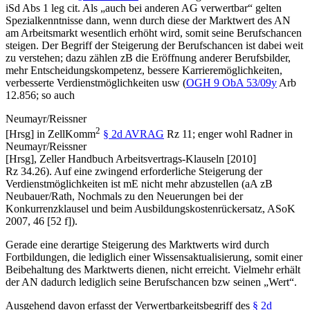
iSd Abs 1 leg cit. Als „
auch bei anderen AG verwertbar
“ gelten
Spezialkenntnisse dann, wenn durch diese der Marktwert des AN
am Arbeitsmarkt wesentlich erhöht wird, somit seine Berufschancen
steigen. Der Begriff der Steigerung der Berufschancen ist dabei weit
zu verstehen; dazu zählen zB die Eröffnung anderer Berufsbilder,
mehr Entscheidungskompetenz, bessere Karrieremöglichkeiten,
verbesserte Verdienstmöglichkeiten usw (
OGH
9 ObA 53/09y
Arb
12.856
; so auch
Neumayr/Reissner
2
[Hrsg] in
ZellKomm
§ 2d AVRAG
Rz 11; enger wohl
Radner
in
Neumayr/Reissner
[Hrsg],
Zeller Handbuch Arbeitsvertrags-Klauseln [2010]
Rz 34.26
). Auf eine zwingend erforderliche Steigerung der
Verdienstmöglichkeiten ist mE nicht mehr abzustellen (aA zB
Neubauer/Rath
,
Nochmals zu den Neuerungen bei der
Konkurrenzklausel und beim Ausbildungskostenrückersatz
,
ASoK
2007, 46 [52 f]
).
Gerade eine derartige Steigerung des Marktwerts wird durch
Fortbildungen, die lediglich einer Wissensaktualisierung, somit einer
Beibehaltung des Marktwerts dienen, nicht erreicht. Vielmehr erhält
der AN dadurch lediglich seine Berufschancen bzw seinen „Wert“.
Ausgehend davon erfasst der Verwertbarkeitsbegriff des
§ 2d