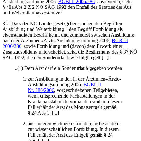
Ausbildungsordnung 2006,
BGBl II 2006/286
, absolvieren, sieht
§ 48a Abs 2 Z 2 NÖ SÄG 1992 den Entfall des Ersatzes der Aus-
und Weiterbildungskosten vor.
3.2. Dass der NÖ Landesgesetzgeber – neben den Begriffen
Ausbildung und Weiterbildung – den
Begriff Fortbildung als
eigenständigen Begriff kennt und zumindest zwischen Ausbildung
nach der Ärztinnen-/Ärzte-Ausbildungsordnung 2006,
BGBl II
2006/286
, sowie Fortbildung und (davon) dem Erwerb einer
Zusatzausbildung unterscheidet, zeigt die Bestimmung des § 37 NÖ
SÄG 1992, die den Sonderurlaub wie folgt regelt [...]:
„(1) Dem Arzt darf ein Sonderurlaub gegeben werden
zur Ausbildung in den in der Ärztinnen-/Ärzte-
Ausbildungsordnung 2006,
BGBl. II
Nr. 286/2006
, vorgeschriebenen Teilgebieten,
wenn entsprechende Fachabteilungen in der
Krankenanstalt nicht vorhanden sind; in diesem
Fall erhält der Arzt das Monatsentgelt gemäß
§ 24 Abs 1. [...]
aus anderen wichtigen Gründen, insbesondere
zur wissenschaftlichen Fortbildung. In diesem
Fall erhält der Arzt das Entgelt gemäß § 24
Abs 1; [...]