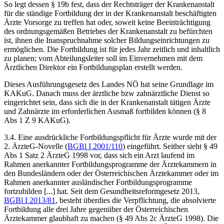
So legt dessen § 19b fest,
dass der Rechtsträger der Krankenanstalt
für die ständige Fortbildung der in der Krankenanstalt beschäftigten
Ärzte Vorsorge zu treffen hat oder, soweit keine Beeinträchtigung
des ordnungsgemäßen Betriebes der Krankenanstalt zu befürchten
ist, ihnen die Inanspruchnahme solcher Bildungseinrichtungen zu
ermöglichen. Die Fortbildung ist für jedes Jahr zeitlich und inhaltlich
zu planen; vom Abteilungsleiter soll im Einvernehmen mit dem
Ärztlichen Direktor ein Fortbildungsplan erstellt werden
.
Dieses Ausführungsgesetz des Landes NÖ hat seine Grundlage im
KAKuG. Danach
muss der ärztliche bzw zahnärztliche Dienst so
eingerichtet sein, dass sich die in der Krankenanstalt tätigen Ärzte
und Zahnärzte im erforderlichen Ausmaß fortbilden können
(§ 8
Abs 1 Z 9 KAKuG).
3.4. Eine ausdrückliche Fortbildungspflicht für Ärzte wurde mit der
2. ÄrzteG-Novelle (
BGBl I 2001/110
) eingeführt. Seither sieht § 49
Abs 1 Satz 2 ÄrzteG 1998 vor, dass sich ein Arzt laufend im
Rahmen anerkannter Fortbildungsprogramme der Ärztekammern in
den Bundesländern oder der Österreichischen Ärztekammer oder im
Rahmen anerkannter ausländischer Fortbildungsprogramme
fortzubilden [...] hat. Seit dem Gesundheitsreformgesetz 2013,
BGBl I 2013/81
, besteht überdies die Verpflichtung, die absolvierte
Fortbildung alle drei Jahre gegenüber der Österreichischen
Ärztekammer glaubhaft zu machen (§ 49 Abs 2c ÄrzteG 1998). Die