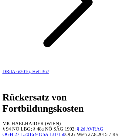
DRdA 6/2016, Heft 367
ENTSCHEIDUNGSBESPRECHUNGEN
44
Rückersatz von
Fortbildungskosten
MICHAEL
HAIDER
(WIEN)
§ 94 NÖ LBG; § 48a NÖ SÄG 1992;
§ 2d AVRAG
OGH
27.1.2016
9 ObA 131/15b
OLG Wien
27.8.2015
7 Ra