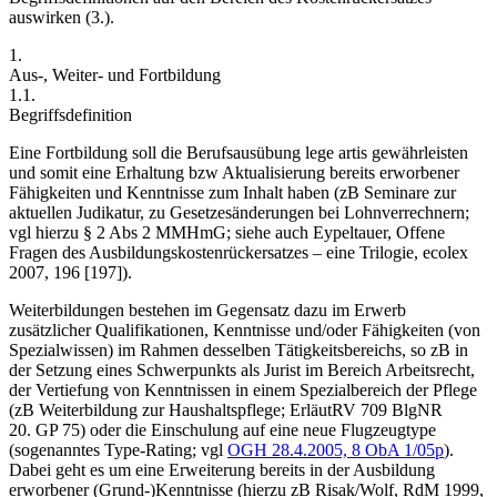
auswirken (3.).
1.
Aus-, Weiter- und Fortbildung
1.1.
Begriffsdefinition
Eine
Fortbildung
soll die Berufsausübung lege artis gewährleisten
und somit eine Erhaltung bzw Aktualisierung bereits erworbener
Fähigkeiten und Kenntnisse zum Inhalt haben (zB Seminare zur
aktuellen Judikatur, zu Gesetzesänderungen bei Lohnverrechnern;
vgl hierzu § 2 Abs 2 MMHmG; siehe auch
Eypeltauer
,
Offene
Fragen des Ausbildungskostenrückersatzes – eine Trilogie
,
ecolex
2007, 196 [197]
).
Weiterbildungen
bestehen im Gegensatz dazu im Erwerb
zusätzlicher Qualifikationen, Kenntnisse und/oder Fähigkeiten (von
Spezialwissen) im Rahmen desselben Tätigkeitsbereichs, so zB in
der Setzung eines Schwerpunkts als Jurist im Bereich Arbeitsrecht,
der Vertiefung von Kenntnissen in einem Spezialbereich der Pflege
(zB Weiterbildung zur Haushaltspflege; ErläutRV 709 BlgNR
20. GP 75) oder die Einschulung auf eine neue Flugzeugtype
(sogenanntes Type-Rating; vgl
OGH
28.4.2005,
8 ObA 1/05p
).
Dabei geht es um eine Erweiterung bereits in der Ausbildung
erworbener (Grund-)Kenntnisse (hierzu zB
Risak/Wolf
,
RdM 1999,