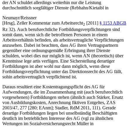
der AN schuldet allerdings weiterhin nur die Leistung
durchschnittlich sorgfältiger Dienste (
Rebhahn/Kietaibl
in
Neumayr/Reissner
[Hrsg],
Zeller Kommentar zum Arbeitsrecht
[2011]
§ 1153 ABGB
2
Rz 32). Auch berufsrechtliche Fortbildungsverpflichtungen sind
somit dann, wenn sich die betroffenen Personen in einem
Arbeitsverhältnis befinden, als arbeitsvertragliche Verpflichtungen
anzusehen. Dabei ist beachten, dass AG ihren Vertragspartnern
gegenüber eine ordnungsgemäße Erbringung ihrer Dienste
schulden, wobei dies nur möglich ist, wenn AN (theoretisch) über
Kenntnisse lege artis verfügen. Eine Sicherstellung derartiger
Fortbildungen ist aber wohl nur dann möglich, wenn diese
Fortbildungsverpflichtung unter das Direktionsrecht des AG fällt,
sohin arbeitsvertraglich verpflichtend ist.
Daraus resultiert eine Kostentragungspflicht des AG für
Aufwendungen, die im Zusammenhang mit (auch berufsrechtlich
vorgesehenen) Fortbildungen stehen (ähnlich auch
Stärker
,
Ersatz
von Ausbildungskosten, Anrechnung fiktiven Entgeltes
,
ZAS
2003/47, 277
[280; EAnm];
Stadler
,
RdM 2011, 111
). Gerade
derartige Fortbildungen liegen bei unselbständig Beschäftigten
deutlich im betrieblichen Interesse des AG (vgl zu ähnlichen
Wertungen im Sozialversicherungsrecht
Müller
in