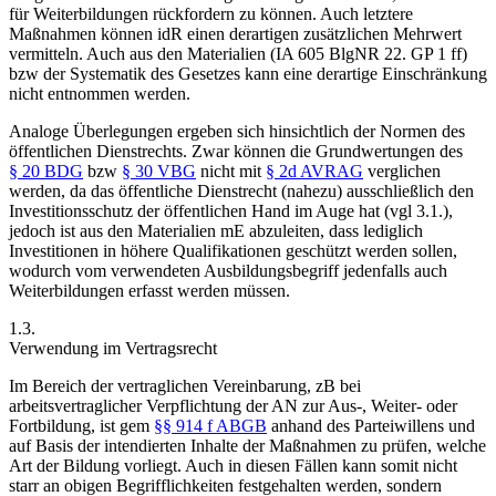
für Weiterbildungen rückfordern zu können. Auch letztere
Maßnahmen können idR einen derartigen zusätzlichen Mehrwert
vermitteln. Auch aus den Materialien (IA 605 BlgNR 22. GP 1 ff)
bzw der Systematik des Gesetzes kann eine derartige Einschränkung
nicht entnommen werden.
Analoge Überlegungen ergeben sich hinsichtlich der Normen des
öffentlichen Dienstrechts. Zwar können die Grundwertungen des
§ 20 BDG
bzw
§ 30 VBG
nicht mit
§ 2d AVRAG
verglichen
werden, da das öffentliche Dienstrecht (nahezu) ausschließlich den
Investitionsschutz der öffentlichen Hand im Auge hat (vgl 3.1.),
jedoch ist aus den Materialien mE abzuleiten, dass lediglich
Investitionen in höhere Qualifikationen geschützt werden sollen,
wodurch vom verwendeten Ausbildungsbegriff jedenfalls auch
Weiterbildungen erfasst werden müssen.
1.3.
Verwendung im Vertragsrecht
Im Bereich der vertraglichen Vereinbarung, zB bei
arbeitsvertraglicher Verpflichtung der AN zur Aus-, Weiter- oder
Fortbildung, ist gem
§§ 914 f ABGB
anhand des Parteiwillens und
auf Basis der intendierten Inhalte der Maßnahmen zu prüfen, welche
Art der Bildung vorliegt. Auch in diesen Fällen kann somit nicht
starr an obigen Begrifflichkeiten festgehalten werden, sondern