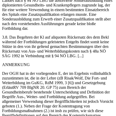
Landes nach § 94
NÖ LBG die absolvierte Sonderausbildung eines
diplomierten Gesundheits- und Krankenpflegers zugrunde lag, der
für eine weitere Verwendung in einem bestimmten Einsatzbereich
des Spitals eine Zusatzqualifikation erlangen musste. Eine
Sonderausbildung zum Erwerb einer Zusatzqualifikation stellt aber
nach den vorstehenden Ausführungen gerade keine bloße
Fortbildung dar.
3.8. Das Begehren der Kl auf aliquoten Rückersatz des dem Bekl
während der Fortbildungen geleisteten Entgelts findet somit keine
Stütze in den von ihr geltend gemachten Bestimmungen über den
Rückersatz von Aus- und Weiterbildungskosten nach § 48a NÖ
SÄG 1992 in Verbindung mit § 94 NÖ LBG. [...]
ANMERKUNG
Der OGH hat in der vorliegenden E, der im Ergebnis vollinhaltlich
zuzustimmen ist, die in der Lehre (zB
Risak/Wolf
,
Die Fort- und
Weiterbildung im GuKG
,
RdM 1999, 3 [6]
) und Gesetzgebung
(ErläutRV 709 BlgNR 20. GP 75) zum Bereich der
Gesundheitsberufe bestehende Unterscheidung und Definition der
Begriffe Aus-, Weiter- und Fortbildung aufgegriffen. Bei
allgemeiner Verwendung dieser Begrifflichkeiten ist jedoch Vorsicht
geboten (1.). Neben der Frage der Kostentragung von
Fortbildungsmaßnahmen (2.) ist insb zu prüfen, wie sich diese
Begriffsdefinitionen auf den Bereich des Kostenrückersatzes