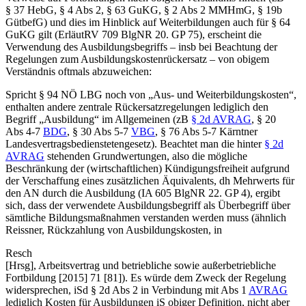
§ 37 HebG, § 4 Abs 2, § 63 GuKG, § 2 Abs 2 MMHmG, § 19b
GütbefG) und dies im Hinblick auf Weiterbildungen auch für § 64
GuKG gilt (ErläutRV 709 BlgNR 20. GP 75), erscheint die
Verwendung des Ausbildungsbegriffs – insb bei Beachtung der
Regelungen zum Ausbildungskostenrückersatz – von obigem
Verständnis oftmals abzuweichen:
Spricht § 94 NÖ LBG noch von „Aus- und Weiterbildungskosten“,
enthalten andere zentrale Rückersatzregelungen lediglich den
Begriff „Ausbildung“ im Allgemeinen (zB
§ 2d AVRAG
, § 20
Abs 4-7
BDG
, § 30 Abs 5-7
VBG
, § 76 Abs 5-7 Kärntner
Landesvertragsbedienstetengesetz). Beachtet man die hinter
§ 2d
AVRAG
stehenden Grundwertungen, also die mögliche
Beschränkung der (wirtschaftlichen) Kündigungsfreiheit aufgrund
der Verschaffung eines zusätzlichen Äquivalents, dh Mehrwerts für
den AN durch die Ausbildung (IA 605 BlgNR 22. GP 4), ergibt
sich, dass der verwendete Ausbildungsbegriff als Überbegriff über
sämtliche Bildungsmaßnahmen verstanden werden muss (ähnlich
Reissner
,
Rückzahlung von Ausbildungskosten
, in
Resch
[Hrsg],
Arbeitsvertrag und betriebliche sowie außerbetriebliche
Fortbildung [2015] 71 [81]
). Es würde dem Zweck der Regelung
widersprechen, iSd § 2d Abs 2 in Verbindung mit Abs 1
AVRAG
lediglich Kosten für Ausbildungen iS obiger Definition, nicht aber