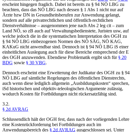
erscheint hingegen fraglich. Dabei ist bereits zu § 94 NÖ LBG zu
beachten, dass das NÖ LBG nach dessen § 1 Abs 1 nicht nur auf
Ärzte bzw DN in Gesundheitsberufen zur Anwendung gelangt,
sondern auf alle privatrechtlichen und öffentlich-rechtlichen
Dienstverhältnisse – ausgenommen jene nach Abs 2 leg cit – zum
Land NÖ, so zB auch auf Verwaltungsbedienstete, Juristen usw, auf
welche jedoch die in die systematischen Interpretation des OGH zu
§ 94 NÖ LBG einbezogenen Normen des NÖ SÄG, NÖ KAG,
KAKuG nicht anwendbar sind. Dennoch ist § 94 NÖ LBG iS einer
einheitlichen Auslegung auch für diese Bereiche entsprechend der E
des OGH anzuwenden. Ebendiese Problematik ergibt sich für
§ 20
BDG
sowie
§ 30 VBG
.
Dennoch erscheint eine Erweiterung der Judikatur des OGH zu § 94
NÖ LBG auf sämtliche Regelungen des öffentlichen Dienstrechts,
auch wenn diese lediglich allgemein „Ausbildungskosten“ sprechen,
iSd historischen und objektiv-teleologischen Argumente zulässig,
wodurch Kosten für Fortbildungen nicht rückersatzfähig sind.
3.2.
§ 2d AVRAG
Schlussendlich hält der OGH fest, dass nach der vorliegenden Lehre
eine Kostenrückforderung bei Fortbildungen auch im
Anwendungsbereich des
§ 2d AVRAG
ausgeschlossen sei. Unter