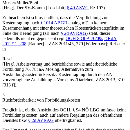
Mosler/Müller/Pfeil
[Hrsg],
Der SV-Komm [Loseblatt]
§ 49 ASVG
Rz 197
).
Zu beachten ist schlussendlich, dass die Verpflichtung zur
Kostentragung nach
§ 1014 ABGB
analog mE in keinem
Zusammenhang mit einer theoretischen Kostenrückersatzpflicht im
Falle der Beendigung (zB nach
§ 2d AVRAG
) steht, dieser
jedenfalls nicht entgegensteht (vgl
OGH
8 ObA 70/09s
DRdA
2012/11, 208
[
Radner
]
=
ZAS 2011/45, 279
[
Födermayr
]
;
Reissner
in
Resch
[Hrsg],
Arbeitsvertrag und betriebliche sowie außerbetriebliche
Fortbildung 76, 78
; aA
Mosing
,
Alternativen zum
Ausbildungskostenrückersatz: Kostentragung durch den AN –
vorvertragliche Ausbildung – Vorschuss/Darlehen
,
ZAS 2013, 310
[313 f]
).
3.
Rückforderbarkeit von Fortbildungskosten
Fraglich ist, ob die Ansicht des OGH, § 94 NÖ LBG umfasse keine
Fortbildungskosten, auch auf andere Regelungen des öffentlichen
Dienstes bzw
§ 2d AVRAG
übertragbar ist.