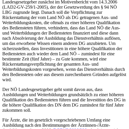
Landesgesetzgeber zunächst im Motivenbericht vom 14.3.2006
(LAD2-GV-259/1-2005), der der Gesetzwerdung des § 94 NÖ
LBG zugrunde liegt. Danach soll die Verpflichtung zur
Rückerstattung der vom Land NÖ als DG getragenen Aus- und
Weiterbildungskosten, die oftmals zu einer höheren Qualifikation
des Bediensteten führen, verhindern, dass das Land NÖ die Aus-
und Weiterbildungen der Bediensteten finanziert und diese dann
nach Absolvierung der Ausbildung das Dienstverhältnis auflösen,
um das erworbene Wissen einem anderen DG anzubieten. Um
sicherzustellen, dass Investitionen in eine höhere Qualifikation der
Bediensteten auch wieder dem Land NÖ – zumindest für eine
bestimmte Zeit (fünf Jahre) – zu Gute kommen, wird eine
Rückerstattungsverpflichtung der gesamten Aus- und
Weiterbildungskosten vorgesehen, wenn das Dienstverhältnis durch
den Bediensteten oder aus diesem zurechenbaren Gründen aufgelöst
wird.
Der NÖ Landesgesetzgeber geht somit davon aus, dass
Ausbildungen und Weiterbildungen grundsätzlich zu einer höheren
Qualifikation des Bediensteten führen und die Investition des DG in
die höhere Qualifikation des DN dem DG zumindest für fünf Jahre
zukommen soll.
Für Ärzte, die im gesetzlich vorgeschriebenen Umfang eine
Ausbildung nach den Bestimmungen der Ärztinnen-/Ärzte-