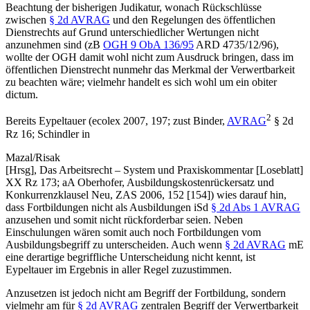
Beachtung der bisherigen Judikatur, wonach Rückschlüsse
zwischen
§ 2d AVRAG
und den Regelungen des öffentlichen
Dienstrechts auf Grund unterschiedlicher Wertungen nicht
anzunehmen sind (zB
OGH
9 ObA 136/95
ARD 4735/12/96
),
wollte der OGH damit wohl nicht zum Ausdruck bringen, dass im
öffentlichen Dienstrecht nunmehr das Merkmal der Verwertbarkeit
zu beachten wäre; vielmehr handelt es sich wohl um ein obiter
dictum.
2
Bereits
Eypeltauer
(
ecolex 2007, 197
; zust
Binder
,
AVRAG
§ 2d
Rz 16;
Schindler
in
Mazal/Risak
[Hrsg],
Das Arbeitsrecht – System und Praxiskommentar [Loseblatt]
XX Rz 173
; aA
Oberhofer
,
Ausbildungskostenrückersatz und
Konkurrenzklausel Neu
,
ZAS 2006, 152 [154]
) wies darauf hin,
dass Fortbildungen nicht als Ausbildungen iSd
§ 2d Abs 1 AVRAG
anzusehen und somit nicht rückforderbar seien. Neben
Einschulungen wären somit auch noch Fortbildungen vom
Ausbildungsbegriff zu unterscheiden. Auch wenn
§ 2d AVRAG
mE
eine derartige begriffliche Unterscheidung nicht kennt, ist
Eypeltauer
im Ergebnis in aller Regel zuzustimmen.
Anzusetzen ist jedoch nicht am Begriff der Fortbildung, sondern
vielmehr am für
§ 2d AVRAG
zentralen Begriff der Verwertbarkeit