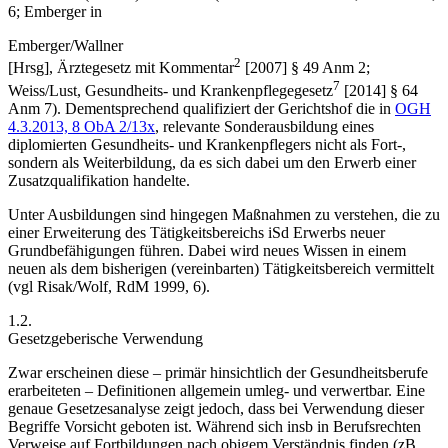
6
;
Emberger
in
Emberger/Wallner
2
[Hrsg],
Ärztegesetz mit Kommentar
[2007] § 49 Anm 2;
7
Weiss/Lust
,
Gesundheits- und Krankenpflegegesetz
[2014] § 64
Anm 7). Dementsprechend qualifiziert der Gerichtshof die in
OGH
4.3.2013,
8 ObA 2/13x
, relevante Sonderausbildung eines
diplomierten Gesundheits- und Krankenpflegers nicht als Fort-,
sondern als Weiterbildung, da es sich dabei um den Erwerb einer
Zusatzqualifikation handelte.
Unter
Ausbildungen
sind hingegen Maßnahmen zu verstehen, die zu
einer Erweiterung des Tätigkeitsbereichs iSd Erwerbs neuer
Grundbefähigungen führen. Dabei wird neues Wissen in einem
neuen als dem bisherigen (vereinbarten) Tätigkeitsbereich vermittelt
(vgl
Risak/Wolf
,
RdM 1999, 6
).
1.2.
Gesetzgeberische Verwendung
Zwar erscheinen diese – primär hinsichtlich der Gesundheitsberufe
erarbeiteten – Definitionen allgemein umleg- und verwertbar. Eine
genaue Gesetzesanalyse zeigt jedoch, dass bei Verwendung dieser
Begriffe Vorsicht geboten ist. Während sich insb in Berufsrechten
Verweise auf Fortbildungen nach obigem Verständnis finden (zB