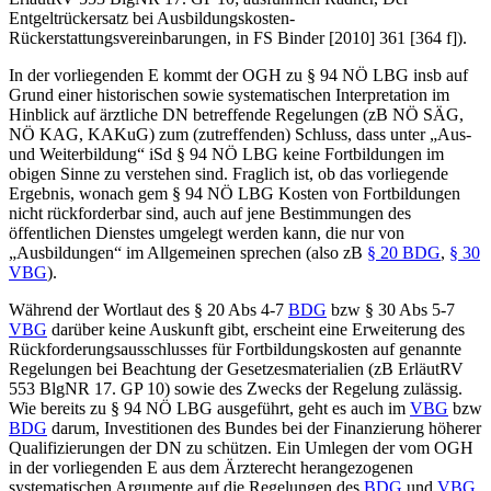
Entgeltrückersatz bei Ausbildungskosten-
Rückerstattungsvereinbarungen
, in
FS Binder [2010] 361 [364 f]
).
In der vorliegenden E kommt der OGH zu § 94 NÖ LBG insb auf
Grund einer historischen sowie systematischen Interpretation im
Hinblick auf ärztliche DN betreffende Regelungen (zB NÖ SÄG,
NÖ KAG, KAKuG) zum (zutreffenden) Schluss, dass unter „Aus-
und Weiterbildung“ iSd § 94 NÖ LBG keine Fortbildungen im
obigen Sinne zu verstehen sind. Fraglich ist, ob das vorliegende
Ergebnis, wonach gem § 94 NÖ LBG Kosten von Fortbildungen
nicht
rückforderbar sind, auch auf jene Bestimmungen des
öffentlichen Dienstes umgelegt werden kann, die nur von
„Ausbildungen“ im Allgemeinen sprechen (also zB
§ 20 BDG
,
§ 30
VBG
).
Während der Wortlaut des § 20 Abs 4-7
BDG
bzw § 30 Abs 5-7
VBG
darüber keine Auskunft gibt, erscheint eine Erweiterung des
Rückforderungsausschlusses für Fortbildungskosten auf genannte
Regelungen bei Beachtung der Gesetzesmaterialien (zB ErläutRV
553 BlgNR 17. GP 10) sowie des Zwecks der Regelung zulässig.
Wie bereits zu § 94 NÖ LBG ausgeführt, geht es auch im
VBG
bzw
BDG
darum, Investitionen des Bundes bei der Finanzierung höherer
Qualifizierungen der DN zu schützen. Ein Umlegen der vom OGH
in der vorliegenden E aus dem Ärzterecht herangezogenen
systematischen Argumente auf die Regelungen des
BDG
und
VBG