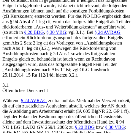
Der Umstand, dass in gegenständlicher E lediglich das fortgezahlte
Entgelt rückgefordert wurde, ist dabei nicht relevant; die folgenden
Ausführungen können auch auf die sonstigen Fortbildungskosten
(zB Kurskosten) erstreckt werden. Für das NÖ LBG ergibt sich dies
aus § 94 Abs 4 Z 1 leg cit, worin das fortgezahlte Entgelt als Teil der
rückforderbaren „Aus- und Weiterbildungskosten“ angeführt wird
(so auch in
§ 20 BDG
,
§ 30 VBG
; vgl 3.1.). Bei
§ 2d AVRAG
erfordert ein Rückforderungsanspruch des fortgezahlten Entgelts
gem Abs 2 Satz 2 leg cit das Vorliegen von „Ausbildungskosten
nach Abs 1“ leg cit (3.2.), weswegen die Rückforderung von
Ausbildungskosten nach § 2d Abs 1 sowie des fortgezahlten
Entgelts gleich zu behandeln ist (auch wenn zu Recht davon
ausgegangen wird, dass das fortgezahlte Entgelt kein Teil der
„Ausbildungskosten nach Abs 1“ ist; vgl OLG Innsbruck
25.11.2014, 15 Ra 112/14d; hierzu 3.2.).
3.1.
Öffentliches Dienstrecht
Während
§ 2d AVRAG
zentral auf das Merkmal der Verwertbarkeit,
dh auf ein zusätzliches Äquivalent, abstellt, welches der AN durch
die Ausbildung am Arbeitsmarkt erhält (IA 605 BlgNR 22. GP 1 ff),
liegt der Fokus der Bestimmungen des öffentlichen Dienstrechts
alleine auf dem Investitionsschutz der öffentlichen Hand (zu § 94
NÖ LBG: LAD2-GV-259/1-2005; zu
§ 20 BDG
bzw
§ 30 VBG
:
ErläutRV 553 BlgNR 17. GP 10; ausführlich
Radner
,
Der