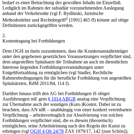
bedarf es einer Betrachtung des gewollten Inhalts im Einzelfall.
Lediglich im Rahmen der subsidiär vorzunehmenden Auslegung
anhand der Verkehrssitte (vgl
F. Bydlinski
,
Juristische
2
Methodenlehre und Rechtsbegriff
[1991] 465 ff) könnte auf obige
Definitionen zurückgegriffen werden.
2.
Kostentragung bei Fortbildungen
Dem OGH ist darin zuzustimmen, dass die Krankenanstaltenträger
unter den gegebenen gesetzlichen Voraussetzungen verpflichtet sind,
dem angestellten Spitalsarzt die Teilnahme an auch im dienstlichen
Interesse liegenden Fortbildungsveranstaltungen unter
Entgeltfortzahlung zu ermöglichen (vgl
Stadler
,
Rechtliche
Rahmenbedingungen für die berufliche Fortbildung von angestellten
Spitalsärzten
,
RdM 2011/84, 114 f
).
Darüber hinaus trifft den AG bei Fortbildungen iS obiger
Ausführungen mE gem
§ 1014 ABGB
analog eine Verpflichtung
zur Übernahme auch der sonstigen (Kurs-)Kosten. Dabei ist zu
beachten, dass AN idR – unabhängig von einer konkret vereinbarten
Verpflichtung – arbeitsvertraglich zur Absolvierung von solchen
Fortbildungen verpflichtet sind, die es diesem (theoretisch)
ermöglichen, seine Arbeitsleistung nach den Regeln der Kunst zu
erbringen (vgl
OGH
4 Ob 24/78
ZAS 1979/17, 142
[zust
Schön
]
);