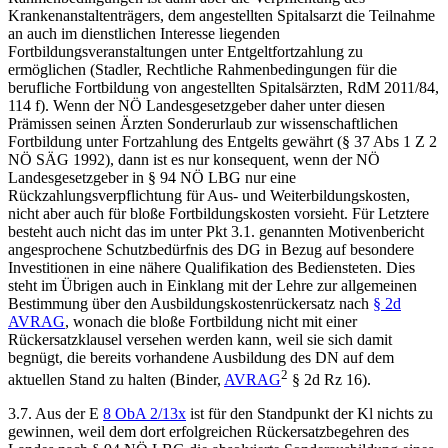
Krankenanstaltenträgers, dem angestellten Spitalsarzt die Teilnahme
an auch im dienstlichen Interesse liegenden
Fortbildungsveranstaltungen unter Entgeltfortzahlung zu
ermöglichen (
Stadler
,
Rechtliche Rahmenbedingungen für die
berufliche Fortbildung von angestellten Spitalsärzten
,
RdM 2011/84,
114 f
). Wenn der NÖ Landesgesetzgeber daher unter diesen
Prämissen seinen Ärzten Sonderurlaub zur wissenschaftlichen
Fortbildung unter Fortzahlung des Entgelts gewährt (§ 37 Abs 1 Z 2
NÖ SÄG 1992), dann ist es nur konsequent, wenn der NÖ
Landesgesetzgeber in § 94 NÖ LBG nur eine
Rückzahlungsverpflichtung für Aus- und Weiterbildungskosten,
nicht aber auch für bloße Fortbildungskosten vorsieht. Für Letztere
besteht auch nicht das im unter Pkt 3.1. genannten Motivenbericht
angesprochene Schutzbedürfnis des DG in Bezug auf besondere
Investitionen in eine nähere Qualifikation des Bediensteten. Dies
steht im Übrigen auch in Einklang mit der Lehre zur allgemeinen
Bestimmung über den Ausbildungskostenrückersatz nach
§ 2d
AVRAG
, wonach die bloße Fortbildung nicht mit einer
Rückersatzklausel versehen werden kann, weil sie sich damit
begnügt, die bereits vorhandene Ausbildung des DN auf dem
2
aktuellen Stand zu halten (
Binder
,
AVRAG
§ 2d Rz 16).
3.7. Aus der E
8 ObA 2/13x
ist für den Standpunkt der Kl nichts zu
gewinnen, weil dem dort erfolgreichen Rückersatzbegehren des