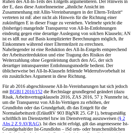
Ruhen des All-In-Teils des Entgelts argumentieren. Der Hinweis in
der E, dass diese AutorInnen
eine „
ähnliche Ansicht im
Zusammenhang mit Allin-Vereinbarungen in der Eltern-Teilzeit
“
vertreten ist mE aber nicht als Hinweis für die Richtung einer
zukünftigen E in dieser Frage zu verstehen. Vielmehr spricht die
(bisherige) mangelnde Transparenz von All-In-Entlohnungen
eindeutig gegen eine derartige Auslegung von solchen Klauseln; AN
ist es idR nur auf Basis komplizierter Berechnungen möglich, ihr
Einkommen während einer Elternteilzeit zu errechnen.
Naheliegender ist eine Reduktion des All-In-Entgelts entsprechend
der Arbeitszeitreduktion und eine Tragung des Risikos der
Weiterzahlung ohne Gegenleistung durch den AG, der sich
derartiger intransparenter Entlohnungsmodelle bedient. Der
üblicherweise bei All-In-Klauseln fehlende Widerrufsvorbehalt ist
ein zusätzliches Argument in diese Richtung.
Für ab 2016 abgeschlossene All-In-Vereinbarungen hat sich jedoch
mit
BGBl I 2016/152
die Rechtslage grundlegend geändert (dazu
Risak
,
Arbeitsvertragsklauseln 2016
,
ZAS 2016, 57
): Nunmehr ist,
um die Transparenz von All-In-Verträgen zu erhöhen, der
Grundlohn oder das Grundgehalt, dh das Entgelt für die
Normalarbeitszeit (ErläutRV 903 BlgNR 25. GP 1), betragsmäßig
schriftlich im Dienstzettel bzw im Dienstvertrag auszuweisen (
§ 2
Abs 2 Z 9 AVRAG
). Ist dies nicht erfolgt, gilt das angemessene Ist-
Grundgehalt/der Ist-Grundlohn – iSd orts- oder branchenüblichen