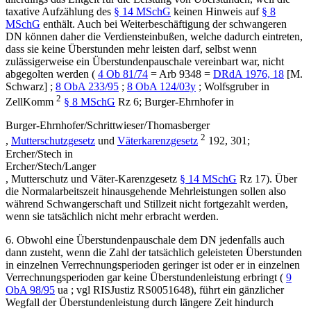
taxative Aufzählung des
§ 14 MSchG
keinen Hinweis auf
§ 8
MSchG
enthält. Auch bei Weiterbeschäftigung der schwangeren
DN können daher die Verdiensteinbußen, welche dadurch eintreten,
dass sie keine Überstunden mehr leisten darf, selbst wenn
zulässigerweise ein Überstundenpauschale vereinbart war, nicht
abgegolten werden (
4 Ob 81/74
=
Arb 9348
=
DRdA 1976, 18
[
M.
Schwarz
]
;
8 ObA 233/95
;
8 ObA 124/03y
;
Wolfsgruber
in
2
ZellKomm
§ 8 MSchG
Rz 6;
Burger-Ehrnhofer
in
Burger-Ehrnhofer/Schrittwieser/Thomasberger
2
,
Mutterschutzgesetz
und
Väterkarenzgesetz
192, 301;
Ercher/Stech
in
Ercher/Stech/Langer
,
Mutterschutz und Väter-Karenzgesetz
§ 14 MSchG
Rz 17). Über
die Normalarbeitszeit hinausgehende Mehrleistungen sollen also
während Schwangerschaft und Stillzeit nicht fortgezahlt werden,
wenn sie tatsächlich nicht mehr erbracht werden.
6.
Obwohl eine Überstundenpauschale dem DN jedenfalls auch
dann zusteht, wenn die Zahl der tatsächlich geleisteten Überstunden
in einzelnen Verrechnungsperioden geringer ist oder er in einzelnen
Verrechnungsperioden gar keine Überstundenleistung erbringt (
9
ObA 98/95
ua
; vgl RISJustiz RS0051648), führt ein gänzlicher
Wegfall der Überstundenleistung durch längere Zeit hindurch