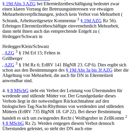
§ 19d Abs 3 AZG
bei Elternteilzeitbeschäftigung bedeutet zwar
einen klaren Vorrang der Betreuungsinteressen vor etwaigen
Mehrarbeitsverpflichtungen, jedoch kein Verbot von Mehrarbeit (
3
Schrank
,
Arbeitszeitgesetze Kommentar
§ 19d AZG
Rz 56).
Erbringen Elternteilzeitbeschäftigte einvernehmlich Mehrarbeit,
dann steht ihnen auch das entsprechende Entgelt zu (
Heilegger/Schwarz
in
Heilegger/Klein/Schwarz
3
,
AZG
§ 19d Erl 15;
Felten
in
Grillberger
3
,
AZG
§ 19d Rz 6; ErlRV 141 BlgNR 23. GP 6). Dies ergibt sich
schon aus den Bestimmungen des
§ 19d Abs 3a bis 3f AZG
über die
Abgeltung von Mehrarbeit, die auch für DN in Elternteilzeit
anwendbar sind.
4.
§ 8 MSchG
sieht ein Verbot der Leistung von Überstunden für
werdende und stillende Mütter vor. Der Grundgedanke dieses
Verbots liegt in der notwendigen Rücksichtnahme auf den
biologischen Tag-Nacht-Rhythmus von werdenden und stillenden
Müttern (ErlRV 735 BlgNR 18. GP 22). Bei dieser Bestimmung
2
handelt es sich um zwingendes Recht (
Wolfsgruber
in
ZellKomm
§ 8 MSchG
Rz 2). Werden entgegen diesem Verbot dennoch
Überstunden geleistet, so steht der DN auch eine