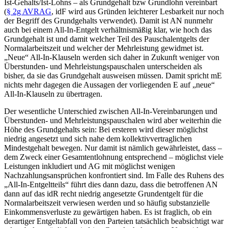
Ist-Gehalts/Ist-Lohns – als Grundgehalt bzw Grundlohn vereinbart
(
§ 2g AVRAG
, idF wird aus Gründen leichterer Lesbarkeit nur noch
der Begriff des Grundgehalts verwendet). Damit ist AN nunmehr
auch bei einem All-In-Entgelt verhältnismäßig klar, wie hoch das
Grundgehalt ist und damit welcher Teil des Pauschalentgelts der
Normalarbeitszeit und welcher der Mehrleistung gewidmet ist.
„Neue“ All-In-Klauseln werden sich daher in Zukunft weniger von
Überstunden- und Mehrleistungspauschalen unterscheiden als
bisher, da sie das Grundgehalt ausweisen müssen. Damit spricht mE
nichts mehr dagegen die Aussagen der vorliegenden E auf „neue“
All-In-Klauseln zu übertragen.
Der wesentliche Unterschied zwischen All-In-Vereinbarungen und
Überstunden- und Mehrleistungspauschalen wird aber weiterhin die
Höhe des Grundgehalts sein: Bei ersteren wird dieser möglichst
niedrig angesetzt und sich nahe dem kollektivvertraglichen
Mindestgehalt bewegen. Nur damit ist nämlich gewährleistet, dass –
dem Zweck einer Gesamtentlohnung entsprechend – möglichst viele
Leistungen inkludiert und AG mit möglichst wenigen
Nachzahlungsansprüchen konfrontiert sind. Im Falle des Ruhens des
„All-In-Entgeltteils“ führt dies dann dazu, dass die betroffenen AN
dann auf das idR recht niedrig angesetzte Grundentgelt für die
Normalarbeitszeit verwiesen werden und so häufig substanzielle
Einkommensverluste zu gewärtigen haben. Es ist fraglich, ob ein
derartiger Entgeltabfall von den Parteien tatsächlich beabsichtigt war