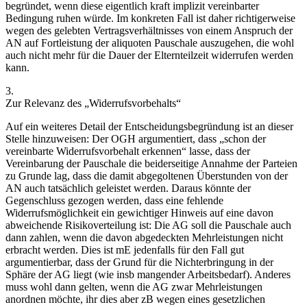
begründet, wenn diese eigentlich kraft implizit vereinbarter
Bedingung ruhen würde. Im konkreten Fall ist daher richtigerweise
wegen des gelebten Vertragsverhältnisses von einem Anspruch der
AN auf Fortleistung der aliquoten Pauschale auszugehen, die wohl
auch nicht mehr für die Dauer der Elternteilzeit widerrufen werden
kann.
3.
Zur Relevanz des „Widerrufsvorbehalts“
Auf ein weiteres Detail der Entscheidungsbegründung ist an dieser
Stelle hinzuweisen: Der OGH argumentiert, dass „
schon der
vereinbarte Widerrufsvorbehalt erkennen
“ lasse, dass der
Vereinbarung der Pauschale die beiderseitige Annahme der Parteien
zu Grunde lag, dass die damit abgegoltenen Überstunden von der
AN auch tatsächlich geleistet werden. Daraus könnte der
Gegenschluss gezogen werden, dass eine fehlende
Widerrufsmöglichkeit ein gewichtiger Hinweis auf eine davon
abweichende Risikoverteilung ist: Die AG soll die Pauschale auch
dann zahlen, wenn die davon abgedeckten Mehrleistungen nicht
erbracht werden. Dies ist mE jedenfalls für den Fall gut
argumentierbar, dass der Grund für die Nichterbringung in der
Sphäre der AG liegt (wie insb mangender Arbeitsbedarf). Anderes
muss wohl dann gelten, wenn die AG zwar Mehrleistungen
anordnen möchte, ihr dies aber zB wegen eines gesetzlichen