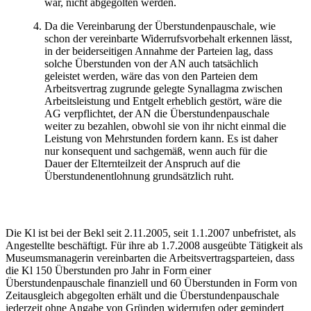
war, nicht abgegolten werden.
Da die Vereinbarung der Überstundenpauschale, wie
schon der vereinbarte Widerrufsvorbehalt erkennen lässt,
in der beiderseitigen Annahme der Parteien lag, dass
solche Überstunden von der AN auch tatsächlich
geleistet werden, wäre das von den Parteien dem
Arbeitsvertrag zugrunde gelegte Synallagma zwischen
Arbeitsleistung und Entgelt erheblich gestört, wäre die
AG verpflichtet, der AN die Überstundenpauschale
weiter zu bezahlen, obwohl sie von ihr nicht einmal die
Leistung von Mehrstunden fordern kann. Es ist daher
nur konsequent und sachgemäß, wenn auch für die
Dauer der Elternteilzeit der Anspruch auf die
Überstundenentlohnung grundsätzlich ruht.
Die Kl ist bei der Bekl seit 2.11.2005, seit 1.1.2007 unbefristet, als
Angestellte beschäftigt. Für ihre ab 1.7.2008 ausgeübte Tätigkeit als
Museumsmanagerin vereinbarten die Arbeitsvertragsparteien, dass
die Kl 150 Überstunden pro Jahr in Form einer
Überstundenpauschale finanziell und 60 Überstunden in Form von
Zeitausgleich abgegolten erhält und die Überstundenpauschale
jederzeit ohne Angabe von Gründen widerrufen oder gemindert