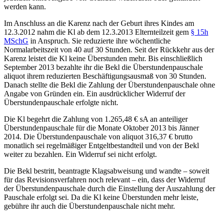
werden kann.
Im Anschluss an die Karenz nach der Geburt ihres Kindes am
12.3.2012 nahm die Kl ab dem 12.3.2013 Elternteilzeit gem
§ 15h
MSchG
in Anspruch. Sie reduzierte ihre wöchentliche
Normalarbeitszeit von 40 auf 30 Stunden. Seit der Rückkehr aus der
Karenz leistet die Kl keine Überstunden mehr. Bis einschließlich
September 2013 bezahlte ihr die Bekl die Überstundenpauschale
aliquot ihrem reduzierten Beschäftigungsausmaß von 30 Stunden.
Danach stellte die Bekl die Zahlung der Überstundenpauschale ohne
Angabe von Gründen ein. Ein ausdrücklicher Widerruf der
Überstundenpauschale erfolgte nicht.
Die
Kl
begehrt die Zahlung von 1.265,48 € sA an anteiliger
Überstundenpauschale für die Monate Oktober 2013 bis Jänner
2014. Die Überstundenpauschale von aliquot 316,37 € brutto
monatlich sei regelmäßiger Entgeltbestandteil und von der Bekl
weiter zu bezahlen. Ein Widerruf sei nicht erfolgt.
Die
Bekl
bestritt, beantragte Klagsabweisung und wandte – soweit
für das Revisionsverfahren noch relevant – ein, dass der Widerruf
der Überstundenpauschale durch die Einstellung der Auszahlung der
Pauschale erfolgt sei. Da die Kl keine Überstunden mehr leiste,
gebühre ihr auch die Überstundenpauschale nicht mehr.