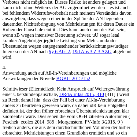
Verbotes nicht möglich ist. Dieses Risiko ist anders gelagert und
kann nicht ohne Weiteres der AG zugeordnet werden – es ist auch
bei fehlendem Widerrufsvorbehalt nach meinem Verständnis davon
auszugehen, dass wegen einer in der Sphäre der AN liegenden
dauernden Nichterbringung von Mehrleistungen für deren Dauer ein
Ruhen der Pauschale eintritt. Dies kann auch dann der Fall sein,
wenn zB wegen intensiver Betreuung schwer, uU sogar letal
kranker Angehöriger jegliche Leistung von Mehr- und/oder
Überstunden wegen entgegenstehender berücksichtungswürdiger
Interessen der AN nach
§§ 6 Abs 2
,
19d Abs 3 Z 3 AZG
abgelehnt
wird.
4.
Anwendung auch auf All-In-Vereinbarungen und mögliche
Auswirkungen der Novelle
BGBl I 2015/152
Schrittwieser
(
Elternteilzeit: Kein Anspruch auf Weitergewährung
einer Überstundenpauschale
,
DRdA-infas 2015, 310
[311]
) weist
zu Recht darauf hin, dass der Fall bei einer All-In-Vereinbarung
anders zu beurteilen gewesen wäre, da dabei idR kein Entgeltteil
definiert ist, der den früher erbrachten Überstundenleistungen klar
zuordenbar wäre. Dies sehen die vom OGH zitierten AutorInnen (
Peschek
,
ecolex 2014, 985
;
Morgenstern
,
PV-Info 3/2015, 9
)
freilich anders, die aus dem durchschnittlichen Volumen der bisher
erbrachten Mehrleistungen einen Grundlohn ermitteln und so ein