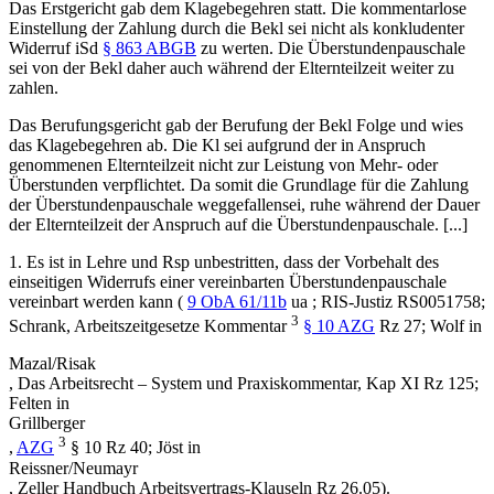
Das
Erstgericht
gab dem Klagebegehren statt. Die kommentarlose
Einstellung der Zahlung durch die Bekl sei nicht als konkludenter
Widerruf iSd
§ 863 ABGB
zu werten. Die Überstundenpauschale
sei von der Bekl daher auch während der Elternteilzeit weiter zu
zahlen.
Das
Berufungsgericht
gab der Berufung der Bekl Folge und wies
das Klagebegehren ab. Die Kl sei aufgrund der in Anspruch
genommenen Elternteilzeit nicht zur Leistung von Mehr- oder
Überstunden verpflichtet. Da somit die Grundlage für die Zahlung
der Überstundenpauschale weggefallen
sei, ruhe während der Dauer
der Elternteilzeit der Anspruch auf die Überstundenpauschale. [...]
1.
Es ist in Lehre und Rsp unbestritten, dass der Vorbehalt des
einseitigen Widerrufs einer vereinbarten Überstundenpauschale
vereinbart werden kann (
9 ObA 61/11b
ua
; RIS-Justiz RS0051758;
3
Schrank
,
Arbeitszeitgesetze Kommentar
§ 10 AZG
Rz 27;
Wolf
in
Mazal/Risak
,
Das Arbeitsrecht – System und Praxiskommentar
, Kap XI Rz 125;
Felten
in
Grillberger
3
,
AZG
§ 10 Rz 40;
Jöst
in
Reissner/Neumayr
,
Zeller Handbuch Arbeitsvertrags-Klauseln
Rz 26.05).