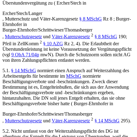
Überstundenvergütung zu (
Ercher/Stech
in
Ercher/Stech/Langer
,
Mutterschutz und Väter-Karenzgesetz
§ 8 MSchG
Rz 8
;
Burger-
Ehrnhofer
in
Burger-Ehrnhofer/Schrittwieser/Thomasberger
2
,
Mutterschutzgesetz
und
Väter-Karenzgesetz
§ 8 MSchG
190;
2
Pfeil
in
ZellKomm
§ 10 AZG
Rz 2, 4). Die Erlaubtheit der
Überstundenleistung ist keine Voraussetzung der Vergütungspflicht
(vgl
9 ObA 71/04p
mwN). Durch die Schutznorm sollen nicht AG
von ihren Zahlungspflichten entlastet werden.
5.1.
§ 14 MSchG
normiert einen Anspruch auf Weiterzahlung des
Arbeitsentgelts für bestimmte im
MSchG
normierte
Beschäftigungsverbote und -beschränkungen. Zweck dieser
Bestimmung ist es, Entgelteinbußen, die sich aus der Anwendung
der Beschäftigungsverbote und -beschränkungen ergeben,
hintanzuhalten. Die DN soll jenes Entgelt erhalten, das sie ohne
Beschäftigungsverbote bisher hatte (
Burger-Ehrnhofer
in
Burger-Ehrnhofer/Schrittwieser/Thomasberger
2
,
Mutterschutzgesetz
und
Väter-Karenzgesetz
§ 14 MSchG
295).
5.2.
Nicht umfasst von der Weiterzahlungspflicht des DG ist
allerdings das Entgelt für die Leistung von Überstunden, weil die