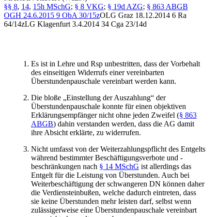
§§ 8
,
14
,
15h MSchG
;
§ 8 VKG
;
§ 19d AZG
;
§ 863 ABGB
OGH
24.6.2015
9 ObA 30/15z
OLG Graz
18.12.2014
6 Ra
64/14z
LG Klagenfurt
3.4.2014 34
Cga 23/14d
Es ist in Lehre und Rsp unbestritten, dass der Vorbehalt
des einseitigen Widerrufs einer vereinbarten
Überstundenpauschale vereinbart werden kann.
Die bloße „Einstellung der Auszahlung“ der
Überstundenpauschale konnte für einen objektiven
Erklärungsempfänger nicht ohne jeden Zweifel (
§ 863
ABGB
) dahin verstanden werden, dass die AG damit
ihre Absicht erklärte, zu widerrufen.
Nicht umfasst von der Weiterzahlungspflicht des Entgelts
während bestimmter Beschäftigungsverbote und -
beschränkungen nach
§ 14 MSchG
ist allerdings das
Entgelt für die Leistung von Überstunden. Auch bei
Weiterbeschäftigung der schwangeren DN können daher
die Verdiensteinbußen, welche dadurch eintreten, dass
sie keine Überstunden mehr leisten darf, selbst wenn
zulässigerweise eine Überstundenpauschale vereinbart