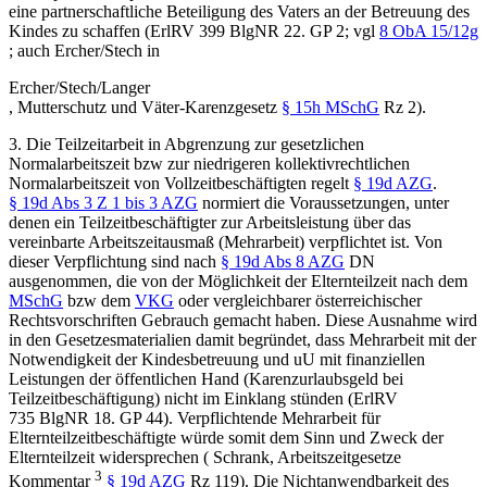
eine partnerschaftliche Beteiligung des Vaters an der Betreuung des
Kindes zu schaffen (ErlRV 399 BlgNR 22. GP 2; vgl
8 ObA 15/12g
; auch
Ercher/Stech
in
Ercher/Stech/Langer
,
Mutterschutz und Väter-Karenzgesetz
§ 15h MSchG
Rz 2).
3. Die Teilzeitarbeit in Abgrenzung zur gesetzlichen
Normalarbeitszeit bzw zur niedrigeren kollektivrechtlichen
Normalarbeitszeit von Vollzeitbeschäftigten regelt
§ 19d AZG
.
§ 19d Abs 3 Z 1 bis 3 AZG
normiert die Voraussetzungen, unter
denen ein Teilzeitbeschäftigter zur Arbeitsleistung über das
vereinbarte Arbeitszeitausmaß (Mehrarbeit) verpflichtet ist. Von
dieser Verpflichtung sind nach
§ 19d Abs 8 AZG
DN
ausgenommen, die von der Möglichkeit der Elternteilzeit nach dem
MSchG
bzw dem
VKG
oder vergleichbarer österreichischer
Rechtsvorschriften Gebrauch gemacht haben. Diese Ausnahme wird
in den Gesetzesmaterialien damit begründet, dass Mehrarbeit mit der
Notwendigkeit der Kindesbetreuung und uU mit finanziellen
Leistungen der öffentlichen Hand (Karenzurlaubsgeld bei
Teilzeitbeschäftigung) nicht im Einklang stünden (ErlRV
735 BlgNR 18. GP 44). Verpflichtende Mehrarbeit für
Elternteilzeitbeschäftigte würde somit dem Sinn und Zweck der
Elternteilzeit widersprechen (
Schrank
,
Arbeitszeitgesetze
3
Kommentar
§ 19d AZG
Rz 119). Die Nichtanwendbarkeit des