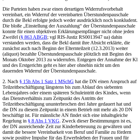
Die Parteien haben zwar einen derartigen Widerrufsvorbehalt
vereinbart, ein Widerruf der vereinbarten Überstundenpauschale
durch die Bekl erfolgte jedoch weder ausdrücklich noch konkludent.
Die bloße „Einstellung der Auszahlung“ der Überstundenpauschale
konnte für einen objektiven Erklärungsempfänger nicht ohne jeden
Zweifel (
§ 863 ABGB
; vgl RIS-Justiz RS0013947 ua) dahin
verstanden werden, dass die Bekl damit ihre Absicht erklärte, die
zunächst auch nach Beginn der Elternteilzeit (12.3.2013) weiter
(aliquot) bezahlte Überstundenpauschale plötzlich mit Beginn des
Monats Oktober 2013 zu widerrufen. Entgegen der Annahme der Kl
und des Erstgerichts geht es hier aber ohnehin nicht um den
dauernden Widerruf der Überstundenpauschale.
2.
Nach
§ 15h Abs 1 Satz 1 MSchG
hat die DN einen Anspruch auf
Teilzeitbeschäftigung längstens bis zum Ablauf des siebenten
Lebensjahres oder einem späteren Schuleintritt des Kindes, wenn
das Dienstverhältnis zum Zeitpunkt des Antritts der
Teilzeitbeschäftigung ununterbrochen drei Jahre gedauert hat und
die DN zu diesem Zeitpunkt in einem Betrieb mit mehr als 20 DN
beschäftigt ist. Für männliche AN findet sich eine inhaltsgleiche
Regelung in
§ 8 Abs 1 VKG
. Zweck dieser Bestimmungen ist es,
der DN ausreichende Zeit zur Kinderbetreuung zu gewähren und
damit die bessere Vereinbarkeit von Beruf und Familie zu fördern
sowie positive Impulse für das Erwerbsleben der Frauen und für