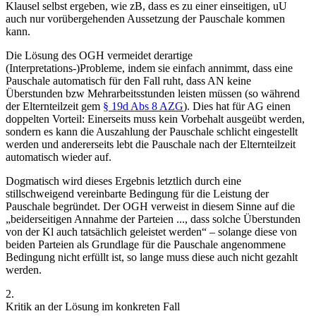
Klausel selbst ergeben, wie zB, dass es zu einer einseitigen, uU
auch nur vorübergehenden Aussetzung der Pauschale kommen
kann.
Die Lösung des OGH vermeidet derartige
(Interpretations-)Probleme, indem sie einfach annimmt, dass eine
Pauschale automatisch für den Fall ruht, dass AN keine
Überstunden bzw Mehrarbeitsstunden leisten müssen (so während
der Elternteilzeit gem
§ 19d Abs 8 AZG
). Dies hat für AG einen
doppelten Vorteil: Einerseits muss kein Vorbehalt ausgeübt werden,
sondern es kann die Auszahlung der Pauschale schlicht eingestellt
werden und andererseits lebt die Pauschale nach der Elternteilzeit
automatisch wieder auf.
Dogmatisch wird dieses Ergebnis letztlich durch eine
stillschweigend vereinbarte Bedingung
für die Leistung der
Pauschale begründet. Der OGH verweist in diesem Sinne auf die
„
beiderseitigen Annahme der Parteien ..., dass solche Überstunden
von der Kl auch tatsächlich geleistet werden
“ – solange diese von
beiden Parteien als Grundlage für die Pauschale angenommene
Bedingung nicht erfüllt ist, so lange muss diese auch nicht gezahlt
werden.
2.
Kritik an der Lösung im konkreten Fall