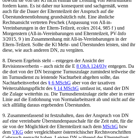
obwohl sie von der Kl nicht einmal die Leistung von Mehrstunden
fordern kann. Es ist daher nur konsequent und sachgemäß, wenn
auch für die Dauer der Elternteilzeit der Anspruch auf die
Überstundenentlohnung grundsätzlich ruht. Eine ähnliche
Rechtsansicht vertreten
Peschek
(
Anpassung von All-in-
Vereinbarungen in der Eltern-Teilzeit
,
ecolex 2014, 985 f
) und
Morgenstern
(
All-in-Vereinbarungen und Elternteilzeit
,
PV-Info
3/2015, 9
) im Zusammenhang mit All-in-Vereinbarungen in der
Eltern-Teilzeit. Sollte die Kl Mehr- und Überstunden leisten, sind ihr
diese, wie auch anderen DN, zu vergüten.
8.
Diesem Ergebnis steht – entgegen der Ansicht der
Revisionswerberin – auch nicht die E
8 ObA 124/03y
entgegen. Da
die dort von der DN bezogene Turnuszulage zumindest teilweise die
im Turnusdienst zu leistende Nachtarbeit abgelten sollte, das
Nachtarbeitsverbot des
§ 6 MSchG
aber von der taxativen
Weiterzahlungspflicht des
§ 14 MSchG
umfasst ist, stand der DN
die Zulage weiterhin zu. Die Turnusdienstzulage zielte aber in erster
Linie auf die Entlohnung von Normalarbeitszeit ab und nicht auf die
sich allfällig daraus ergebenden Überstunden.
9.
Zusammenfassend ist festzuhalten, dass der Anspruch von DN
auf eine vereinbarte Überstundenpauschale für die Zeit ruht, für die
sie von der Möglichkeit der Elternteilzeit nach dem
MSchG
bzw
dem
VKG
oder vergleichbarer österreichischer Rechtsvorschriften
Gebrauch gemacht haben. Leisten DN während der Elternteilzeit