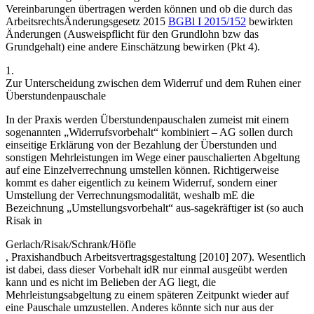
Vereinbarungen übertragen werden können und ob die durch das
ArbeitsrechtsÄnderungsgesetz 2015
BGBl I 2015/152
bewirkten
Änderungen (Ausweispflicht für den Grundlohn bzw das
Grundgehalt) eine andere Einschätzung bewirken (Pkt 4).
1.
Zur Unterscheidung zwischen dem Widerruf und dem Ruhen einer
Überstundenpauschale
In der Praxis werden Überstundenpauschalen zumeist mit einem
sogenannten „Widerrufsvorbehalt“ kombiniert – AG sollen durch
einseitige Erklärung von der Bezahlung der Überstunden und
sonstigen Mehrleistungen im Wege einer pauschalierten Abgeltung
auf eine Einzelverrechnung umstellen können. Richtigerweise
kommt es daher eigentlich zu keinem Widerruf, sondern einer
Umstellung der Verrechnungsmodalität, weshalb mE die
Bezeichnung „Umstellungsvorbehalt“ aus-
sagekräftiger ist (so auch
Risak
in
Gerlach/Risak/Schrank/Höfle
,
Praxishandbuch Arbeitsvertragsgestaltung
[2010] 207). Wesentlich
ist dabei, dass dieser Vorbehalt idR nur einmal ausgeübt werden
kann und es nicht im Belieben der AG liegt, die
Mehrleistungsabgeltung zu einem späteren Zeitpunkt wieder auf
eine Pauschale umzustellen. Anderes könnte sich nur aus der