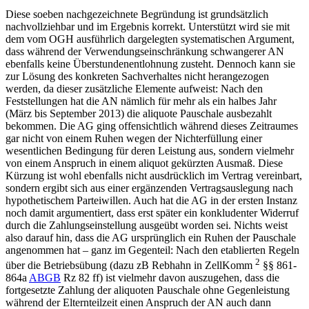
Diese soeben nachgezeichnete Begründung ist grundsätzlich
nachvollziehbar und im Ergebnis korrekt. Unterstützt wird sie mit
dem vom OGH ausführlich dargelegten systematischen Argument,
dass während der Verwendungseinschränkung schwangerer AN
ebenfalls keine Überstundenentlohnung zusteht. Dennoch kann sie
zur Lösung des konkreten Sachverhaltes nicht herangezogen
werden, da dieser zusätzliche Elemente aufweist: Nach den
Feststellungen hat die AN nämlich für mehr als ein halbes Jahr
(März bis September 2013) die aliquote Pauschale ausbezahlt
bekommen. Die AG ging offensichtlich während dieses Zeitraumes
gar nicht von einem Ruhen wegen der Nichterfüllung einer
wesentlichen Bedingung für deren Leistung aus, sondern vielmehr
von einem Anspruch in einem aliquot gekürzten Ausmaß. Diese
Kürzung ist wohl ebenfalls nicht ausdrücklich im Vertrag vereinbart,
sondern ergibt sich aus einer ergänzenden Vertragsauslegung nach
hypothetischem Parteiwillen. Auch hat die AG in der ersten Instanz
noch damit argumentiert, dass erst später ein konkludenter Widerruf
durch die Zahlungseinstellung ausgeübt worden sei. Nichts weist
also darauf hin, dass die AG ursprünglich ein Ruhen der Pauschale
angenommen hat – ganz im Gegenteil: Nach den etablierten Regeln
2
über die Betriebsübung (dazu zB
Rebhahn
in
ZellKomm
§§ 861-
864a
ABGB
Rz 82 ff) ist vielmehr davon auszugehen, dass die
fortgesetzte Zahlung der aliquoten Pauschale ohne Gegenleistung
während der Elternteilzeit einen Anspruch der AN auch dann