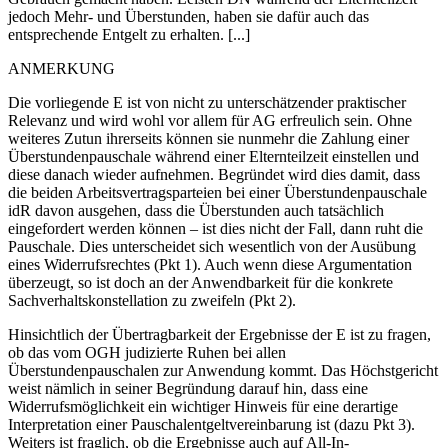
jedoch Mehr- und Überstunden, haben sie dafür auch das
entsprechende Entgelt zu erhalten. [...]
ANMERKUNG
Die vorliegende E ist von nicht zu unterschätzender praktischer
Relevanz und wird wohl vor allem für AG erfreulich sein. Ohne
weiteres Zutun ihrerseits können sie nunmehr die Zahlung einer
Überstundenpauschale während einer Elternteilzeit einstellen und
diese danach wieder aufnehmen. Begründet wird dies damit, dass
die beiden Arbeitsvertragsparteien bei einer Überstundenpauschale
idR davon ausgehen, dass die Überstunden auch tatsächlich
eingefordert werden können – ist dies nicht der Fall, dann ruht die
Pauschale. Dies unterscheidet sich wesentlich von der Ausübung
eines Widerrufsrechtes (Pkt 1). Auch wenn diese Argumentation
überzeugt, so ist doch an der Anwendbarkeit für die konkrete
Sachverhaltskonstellation zu zweifeln (Pkt 2).
Hinsichtlich der Übertragbarkeit der Ergebnisse der E ist zu fragen,
ob das vom OGH judizierte Ruhen bei allen
Überstundenpauschalen zur Anwendung kommt. Das Höchstgericht
weist nämlich in seiner Begründung darauf hin, dass eine
Widerrufsmöglichkeit ein wichtiger Hinweis für eine derartige
Interpretation einer Pauschalentgeltvereinbarung ist (dazu Pkt 3).
Weiters ist fraglich, ob die Ergebnisse auch auf All-In-