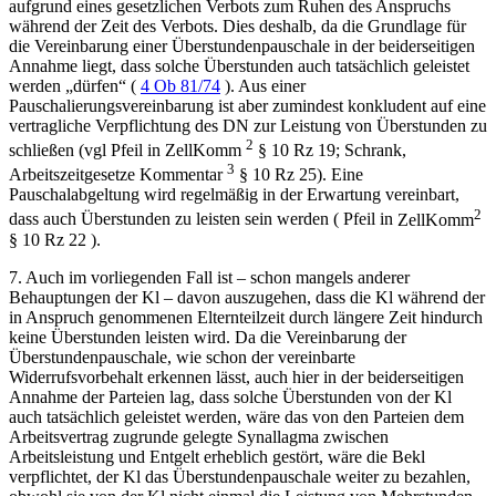
aufgrund eines gesetzlichen Verbots zum Ruhen des Anspruchs
während der Zeit des Verbots. Dies deshalb, da die Grundlage für
die Vereinbarung einer Überstundenpauschale in der beiderseitigen
Annahme liegt, dass solche Überstunden auch tatsächlich geleistet
werden „dürfen“ (
4 Ob 81/74
). Aus einer
Pauschalierungsvereinbarung ist aber zumindest konkludent auf eine
vertragliche Verpflichtung des DN zur Leistung von Überstunden zu
2
schließen (vgl
Pfeil
in
ZellKomm
§ 10 Rz 19;
Schrank
,
3
Arbeitszeitgesetze Kommentar
§ 10 Rz 25). Eine
Pauschalabgeltung wird regelmäßig in der Erwartung vereinbart,
2
dass auch Überstunden zu leisten sein werden (
Pfeil
in
ZellKomm
§ 10 Rz 22
).
7.
Auch im vorliegenden Fall ist – schon mangels anderer
Behauptungen der Kl – davon auszugehen, dass die Kl während der
in Anspruch genommenen Elternteilzeit durch längere Zeit hindurch
keine Überstunden leisten wird. Da die Vereinbarung der
Überstundenpauschale, wie schon der vereinbarte
Widerrufsvorbehalt erkennen lässt, auch hier in der beiderseitigen
Annahme der Parteien lag, dass solche Überstunden von der Kl
auch tatsächlich geleistet werden, wäre das von den Parteien dem
Arbeitsvertrag zugrunde gelegte Synallagma zwischen
Arbeitsleistung und Entgelt erheblich gestört, wäre die Bekl
verpflichtet, der Kl das Überstundenpauschale weiter zu bezahlen,