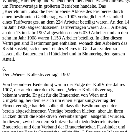
Währing, Simmering und Schellendorf, bei denen es sich durchwegs
um Firmenverträge in größeren Betrieben handelte.
Das
„Bierrelutum“, also die beschriebene Ablöse des Freibieres durch
einen bestimmten Geldbetrag, war 1905 vertraglicher Bestandteil
eines Tarifvertrages, an dem 224 Arbeiter beteiligt waren. An den 14
im Jahr 1906 abgeschlossenen Tarifverträgen waren 2.611 Arbeiter,
an den 13 im Jahr 1907 abgeschlossenen 6.039 Arbeiter und an den
zehn im Jahr 1908 waren 1.153 Arbeiter beteiligt.
In allen diesen
Verträgen sind Bestimmungen enthalten, wonach den Arbeitern das
Recht zusteht, sich einen Teil des Bieres in Geld auszahlen zu
lassen, die Brauereien in Hütteldorf und in Simmering den ganzen
Anteil.
6.
Der „Wiener Kollektivvertrag“ 1907
Von besonderer Bedeutung war in der Folge der KollV des Jahres
1907, der auch unter dem Namen „Wiener Kollektivvertrag“
bekannt wurde. Er galt für die Brauereien von Wien und
Umgebung, bei dem es sich um einen Ergänzungsvertrag der
Firmenverträge handeln sollte, dh dass die Bestimmungen der
bereits abgeschlossenen Verträge bestehen blieben, aber „
in ihren
Lücken durch die kollektiven Vereinbarungen
“ ausgefüllt wurden.
In diesem, zwischen dem Schutzverband niederösterreichischer
Brauereien und dem Verband der Brauereiarbeiter, Fassbinder und