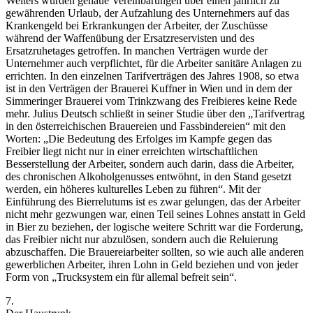
Weiters wurden genaue Vereinbarungen über einen jährlich zu
gewährenden Urlaub, der Aufzahlung des Unternehmers auf das
Krankengeld bei Erkrankungen der Arbeiter, der Zuschüsse
während der Waffenübung der Ersatzreservisten und des
Ersatzruhetages getroffen. In manchen Verträgen wurde der
Unternehmer auch verpflichtet, für die Arbeiter sanitäre Anlagen zu
errichten.
In den einzelnen Tarifverträgen des Jahres 1908, so etwa
ist in den Verträgen der Brauerei Kuffner in Wien und in dem der
Simmeringer Brauerei vom Trinkzwang des Freibieres keine Rede
mehr.
Julius Deutsch
schließt in seiner Studie über den „Tarifvertrag
in den österreichischen Brauereien und Fassbindereien“ mit den
Worten: „
Die Bedeutung des Erfolges im Kampfe gegen das
Freibier liegt nicht nur in einer erreichten wirtschaftlichen
Besserstellung der Arbeiter, sondern auch darin, dass die Arbeiter,
des chronischen Alkoholgenusses entwöhnt, in den Stand gesetzt
werden, ein höheres kulturelles Leben zu führen
“.
Mit der
Einführung des Bierrelutums ist es zwar gelungen, das der Arbeiter
nicht mehr gezwungen war, einen Teil seines Lohnes anstatt in Geld
in Bier zu beziehen, der logische weitere Schritt war die Forderung,
das Freibier nicht nur abzulösen, sondern auch die Reluierung
abzuschaffen.
Die Brauereiarbeiter sollten, so wie auch alle anderen
gewerblichen Arbeiter, ihren Lohn in Geld beziehen und von jeder
Form von „
Trucksystem ein für allemal befreit sein
“.
7.