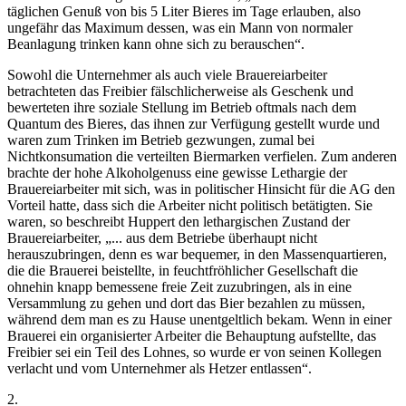
täglichen Genuß von bis 5 Liter Bieres im Tage erlauben, also
ungefähr das Maximum dessen, was ein Mann von normaler
Beanlagung trinken kann ohne sich zu berauschen
“.
Sowohl die Unternehmer als auch viele Brauereiarbeiter
betrachteten das Freibier fälschlicherweise als Geschenk und
bewerteten ihre soziale Stellung im Betrieb oftmals nach dem
Quantum des Bieres, das ihnen zur Verfügung gestellt wurde und
waren zum Trinken im Betrieb gezwungen, zumal bei
Nichtkonsumation die verteilten Biermarken verfielen. Zum anderen
brachte der hohe Alkoholgenuss eine gewisse Lethargie der
Brauereiarbeiter mit sich, was in politischer Hinsicht für die AG den
Vorteil hatte, dass sich die Arbeiter nicht politisch betätigten. Sie
waren, so beschreibt
Huppert
den lethargischen Zustand der
Brauereiarbeiter, „
... aus dem Betriebe überhaupt nicht
herauszubringen, denn es war bequemer, in den Massenquartieren,
die die Brauerei beistellte, in feuchtfröhlicher Gesellschaft die
ohnehin knapp bemessene freie Zeit zuzubringen, als in eine
Versammlung zu gehen und dort das Bier bezahlen zu müssen,
während dem man es zu Hause unentgeltlich bekam. Wenn in einer
Brauerei ein organisierter
Arbeiter die Behauptung aufstellte, das
Freibier sei ein Teil des Lohnes, so wurde er von seinen Kollegen
verlacht und vom Unternehmer als Hetzer entlassen“.
2.