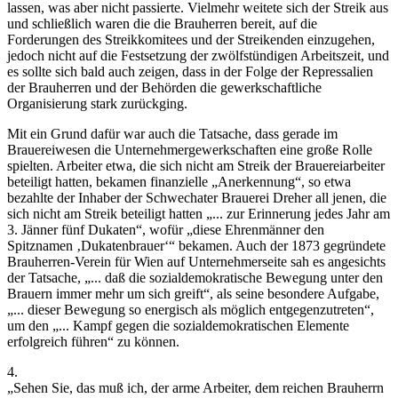
lassen, was aber nicht passierte. Vielmehr weitete sich der Streik aus
und schließlich waren die die Brauherren bereit, auf die
Forderungen des Streikkomitees und der Streikenden einzugehen,
jedoch nicht auf die Festsetzung der zwölfstündigen Arbeitszeit, und
es sollte sich bald auch zeigen, dass in der Folge der Repressalien
der Brauherren und der Behörden die gewerkschaftliche
Organisierung stark zurückging.
Mit ein Grund dafür war auch die Tatsache, dass gerade im
Brauereiwesen die Unternehmergewerkschaften eine große Rolle
spielten. Arbeiter etwa, die sich nicht am Streik der Brauereiarbeiter
beteiligt hatten, bekamen finanzielle „Anerkennung“, so etwa
bezahlte der Inhaber der Schwechater Brauerei Dreher all jenen, die
sich nicht am Streik beteiligt hatten „
... zur Erinnerung jedes Jahr am
3. Jänner fünf Dukaten
“, wofür „
diese Ehrenmänner den
Spitznamen ‚Dukatenbrauer
‘“ bekamen.
Auch der 1873 gegründete
Brauherren-Verein für Wien auf Unternehmerseite sah es angesichts
der Tatsache, „
... daß die sozialdemokratische Bewegung unter den
Brauern immer mehr um sich greift
“, als seine besondere Aufgabe,
„
... dieser Bewegung so energisch als möglich entgegenzutreten
“,
um den „
... Kampf gegen die sozialdemokratischen Elemente
erfolgreich führen
“ zu können.
4.
„Sehen Sie, das muß ich, der arme Arbeiter, dem reichen Brauherrn