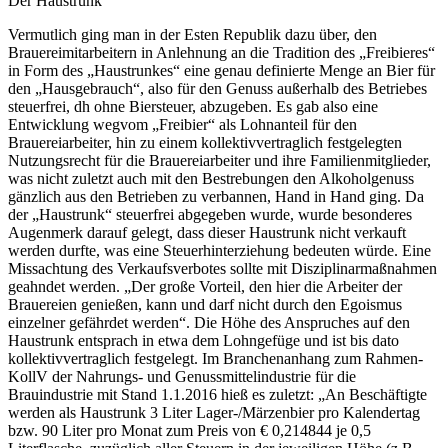
Der Haustrunk
Vermutlich ging man in der Esten Republik dazu über, den
Brauereimitarbeitern in Anlehnung an die Tradition des „Freibieres“
in Form des „Haustrunkes“ eine genau definierte Menge an Bier für
den „Hausgebrauch“, also für den Genuss außerhalb des Betriebes
steuerfrei, dh ohne Biersteuer, abzugeben. Es gab also eine
Entwicklung weg
vom „Freibier“ als Lohnanteil für den
Brauereiarbeiter, hin zu einem kollektivvertraglich festgelegten
Nutzungsrecht für die Brauereiarbeiter und ihre Familienmitglieder,
was nicht zuletzt auch mit den Bestrebungen den Alkoholgenuss
gänzlich aus den Betrieben zu verbannen, Hand in Hand ging. Da
der „Haustrunk“ steuerfrei abgegeben wurde, wurde besonderes
Augenmerk darauf gelegt, dass dieser Haustrunk nicht verkauft
werden durfte, was eine Steuerhinterziehung bedeuten würde. Eine
Missachtung des Verkaufsverbotes sollte mit Disziplinarmaßnahmen
geahndet werden. „
Der große Vorteil, den hier die Arbeiter der
Brauereien genießen, kann und darf nicht durch den Egoismus
einzelner gefährdet werden
“.
Die Höhe des Anspruches auf den
Haustrunk entsprach in etwa dem Lohngefüge und ist bis dato
kollektivvertraglich festgelegt. Im Branchenanhang zum Rahmen-
KollV der Nahrungs- und Genussmittelindustrie für die
Brauindustrie mit Stand 1.1.2016 hieß es zuletzt: „
An Beschäftigte
werden als Haustrunk 3 Liter Lager-/Märzenbier pro Kalendertag
bzw. 90 Liter pro Monat zum Preis von € 0,214844 je 0,5