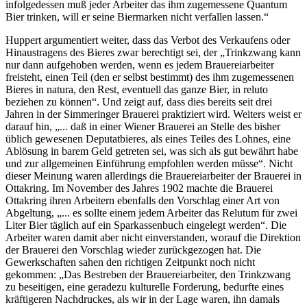
infolgedessen muß jeder Arbeiter das ihm zugemessene Quantum
Bier trinken, will er seine Biermarken nicht verfallen lassen.
“
Huppert
argumentiert weiter, dass das Verbot des Verkaufens oder
Hinaustragens des Bieres zwar berechtigt sei, der „
Trinkzwang kann
nur dann aufgehoben werden, wenn es jedem Brauereiarbeiter
freisteht, einen Teil (den er selbst bestimmt) des ihm zugemessenen
Bieres in natura, den Rest, eventuell das ganze Bier, in reluto
beziehen zu können
“. Und zeigt auf, dass dies bereits seit drei
Jahren in der Simmeringer Brauerei praktiziert wird.
Weiters weist er
darauf hin, „
... daß in einer Wiener Brauerei an Stelle des bisher
üblich gewesenen Deputatbieres, als eines Teiles des Lohnes, eine
Ablösung in barem Geld getreten sei, was sich als gut bewährt habe
und zur allgemeinen Einführung empfohlen werden müsse
“.
Nicht
dieser Meinung waren allerdings die Brauereiarbeiter der Brauerei in
Ottakring. Im November des Jahres 1902 machte die Brauerei
Ottakring ihren Arbeitern ebenfalls den Vorschlag einer Art von
Abgeltung, „
... es sollte einem jedem Arbeiter das Relutum für zwei
Liter Bier täglich auf ein Sparkassenbuch eingelegt werden
“.
Die
Arbeiter waren damit aber nicht einverstanden, worauf die Direktion
der Brauerei den Vorschlag wieder zurückgezogen hat. Die
Gewerkschaften sahen den richtigen Zeitpunkt noch nicht
gekommen: „
Das Bestreben der Brauereiarbeiter, den Trinkzwang
zu beseitigen, eine geradezu kulturelle Forderung, bedurfte eines
kräftigeren Nachdruckes, als wir in der Lage waren, ihn damals