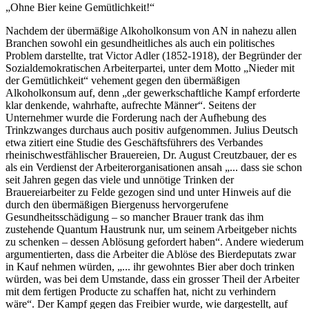
„Ohne Bier keine Gemütlichkeit!“
Nachdem der übermäßige Alkoholkonsum von AN in nahezu allen
Branchen sowohl ein gesundheitliches als auch ein politisches
Problem darstellte, trat
Victor Adler
(1852-1918), der Begründer der
Sozialdemokratischen Arbeiterpartei, unter dem Motto „
Nieder mit
der Gemütlichkeit
“ vehement gegen den übermäßigen
Alkoholkonsum auf, denn „
der gewerkschaftliche Kampf erforderte
klar denkende, wahrhafte, aufrechte Männer
“.
Seitens der
Unternehmer wurde die Forderung nach der Aufhebung des
Trinkzwanges durchaus auch positiv aufgenommen.
Julius Deutsch
etwa zitiert eine Studie des Geschäftsführers des Verbandes
rheinischwestfählischer Brauereien, Dr.
August Creutzbauer
, der es
als ein Verdienst der Arbeiterorganisationen ansah „
... dass sie schon
seit Jahren gegen das viele und unnötige Trinken der
Brauereiarbeiter zu Felde gezogen sind und unter Hinweis auf die
durch den übermäßigen Biergenuss hervorgerufene
Gesundheitsschädigung – so mancher Brauer trank das ihm
zustehende Quantum Haustrunk nur, um seinem Arbeitgeber nichts
zu schenken – dessen Ablösung gefordert haben
“.
Andere wiederum
argumentierten, dass die Arbeiter die Ablöse des Bierdeputats zwar
in Kauf nehmen würden, „
... ihr gewohntes Bier aber doch trinken
würden, was bei dem Umstande, dass ein grosser Theil der Arbeiter
mit dem fertigen Producte zu schaffen hat, nicht zu verhindern
wäre
“.
Der Kampf gegen das Freibier wurde, wie dargestellt, auf