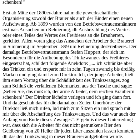
schenken!“
Erst ab Mitte der 1890er-Jahre nahm die gewerkschaftliche
Organisierung sowohl der Brauer als auch der Binder einen neuen
Aufschwung.
Ab 1899 wurden von den Betriebsvertrauensmännern
erstmals Ansuchen um Reluierung, dh Ausbezahlung des Wertes
oder eines Teiles des Wertes des Freibieres an die Brauherren,
gerichtet. Allen voran ging das Ansuchen der Arbeiter der Brauerei
in Simmering im September 1899 um Reluierung des
Freibieres. Der
damalige Betriebsvertrauensmann
Stefan Huppert
, der sich im
Besonderen für die Aufhebung des Trinkzwanges des Freibieres
eingesetzt hat, schildert folgende Anekdote: „
... ich schränkte aber
das Trinken ein und ersparte mir in zehn Tagen zwanzig bis dreißig
Marken und ging damit zum Direktor. Ich, der junge Arbeiter, hielt
ihm einen Vortrag über die Schädlichkeit des Trinkzwanges, zog
zum Schluß die verfallenen Biermarken aus der Tasche und sagte:
‚Sehen Sie, das muß ich, der arme Arbeiter, dem reichen Brauherrn
schenken!‘ Der Direktor lächelte verlegen und ich ging dann fort.
Und da geschah das für die damaligen Zeiten Unerhörte: der
Direktor ließ mich rufen, lud mich zum Sitzen ein und sprach mit
mir über die Abschaffung des Trinkzwanges. Und das war auch der
Anfang vom Ende dieses Zwanges
“.
Ergebnis dieser Unterredung
war, dass sich die Arbeiter für das nicht getrunkene Bier den
Geldbetrag von 20 Heller für jeden Liter auszahlen lassen konnten,
dh das der Trinkzwang in dieser Brauerei aufgehoben wurde.