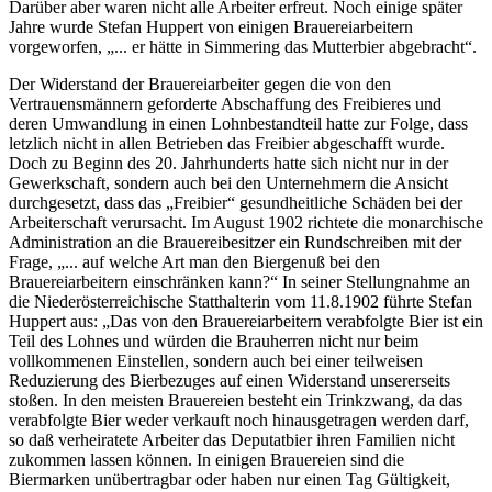
Darüber aber waren nicht alle Arbeiter erfreut. Noch einige später
Jahre wurde
Stefan Huppert
von einigen Brauereiarbeitern
vorgeworfen, „
... er hätte in Simmering das Mutterbier abgebracht
“.
Der Widerstand der Brauereiarbeiter gegen die von den
Vertrauensmännern geforderte Abschaffung des Freibieres und
deren Umwandlung in einen Lohnbestandteil hatte zur Folge, dass
letzlich nicht in allen Betrieben das Freibier abgeschafft wurde.
Doch zu Beginn des 20. Jahrhunderts hatte sich nicht nur in der
Gewerkschaft, sondern auch bei den Unternehmern die Ansicht
durchgesetzt, dass das „Freibier“ gesundheitliche Schäden bei der
Arbeiterschaft verursacht. Im August 1902 richtete die monarchische
Administration an die Brauereibesitzer ein Rundschreiben mit der
Frage, „
... auf welche Art man den Biergenuß bei den
Brauereiarbeitern einschränken kann?
“
In seiner Stellungnahme an
die Niederösterreichische Statthalterin vom 11.8.1902 führte Stefan
Huppert aus: „
Das von den Brauereiarbeitern verabfolgte Bier ist ein
Teil des Lohnes und würden die Brauherren nicht nur beim
vollkommenen Einstellen, sondern auch bei einer teilweisen
Reduzierung des Bierbezuges auf einen Widerstand unsererseits
stoßen. In den meisten Brauereien besteht ein Trinkzwang, da das
verabfolgte Bier weder verkauft noch hinausgetragen werden darf,
so daß verheiratete Arbeiter das Deputatbier ihren Familien nicht
zukommen lassen können. In einigen Brauereien sind die
Biermarken unübertragbar oder haben nur einen Tag Gültigkeit,