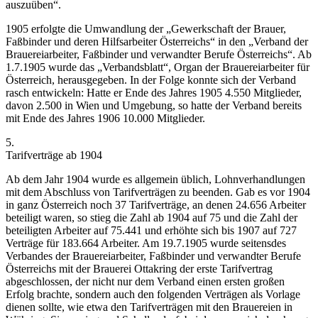
auszuüben
“.
1905 erfolgte die Umwandlung der „Gewerkschaft der Brauer,
Faßbinder und deren Hilfsarbeiter Österreichs“ in den „Verband der
Brauereiarbeiter, Faßbinder und verwandter Berufe Österreichs“. Ab
1.7.1905 wurde das „Verbandsblatt“, Organ der Brauereiarbeiter für
Österreich, herausgegeben.
In der Folge konnte sich der Verband
rasch entwickeln: Hatte er Ende des Jahres 1905 4.550 Mitglieder,
davon 2.500 in Wien und Umgebung, so hatte der Verband bereits
mit Ende des Jahres 1906 10.000 Mitglieder.
5.
Tarifverträge ab 1904
Ab dem Jahr 1904 wurde es allgemein üblich, Lohnverhandlungen
mit dem Abschluss von Tarifverträgen zu beenden. Gab es vor 1904
in ganz Österreich noch 37 Tarifverträge, an denen 24.656 Arbeiter
beteiligt waren, so stieg die Zahl ab 1904 auf 75 und die Zahl der
beteiligten Arbeiter auf 75.441 und erhöhte sich bis 1907 auf 727
Verträge für 183.664 Arbeiter.
Am 19.7.1905 wurde seitens
des
Verbandes der Brauereiarbeiter, Faßbinder und verwandter Berufe
Österreichs mit der Brauerei Ottakring der erste Tarifvertrag
abgeschlossen, der nicht nur dem Verband einen ersten großen
Erfolg brachte, sondern auch den folgenden Verträgen als Vorlage
dienen sollte, wie etwa den Tarifverträgen mit den Brauereien in