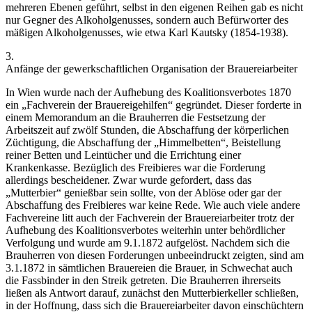
mehreren Ebenen geführt, selbst in den eigenen Reihen gab es nicht
nur Gegner des Alkoholgenusses, sondern auch Befürworter des
mäßigen Alkoholgenusses, wie etwa
Karl Kautsky
(1854-1938).
3.
Anfänge der gewerkschaftlichen Organisation der Brauereiarbeiter
In Wien wurde nach der Aufhebung des Koalitionsverbotes 1870
ein „Fachverein der Brauereigehilfen“ gegründet. Dieser forderte in
einem Memorandum an die Brauherren die Festsetzung der
Arbeitszeit auf zwölf Stunden, die Abschaffung der körperlichen
Züchtigung, die Abschaffung der „Himmelbetten“, Beistellung
reiner Betten und Leintücher und die Errichtung einer
Krankenkasse. Bezüglich des Freibieres war die Forderung
allerdings bescheidener. Zwar wurde gefordert, dass das
„Mutterbier“ genießbar sein sollte, von der Ablöse oder gar der
Abschaffung des Freibieres war keine Rede. Wie auch viele andere
Fachvereine litt auch der Fachverein der Brauereiarbeiter trotz der
Aufhebung des Koalitionsverbotes weiterhin unter behördlicher
Verfolgung und wurde am 9.1.1872 aufgelöst.
Nachdem sich die
Brauherren von diesen Forderungen unbeeindruckt zeigten, sind am
3.1.1872 in sämtlichen Brauereien die Brauer, in Schwechat auch
die Fassbinder in den Streik getreten. Die Brauherren ihrerseits
ließen als Antwort darauf, zunächst den Mutterbierkeller schließen,
in der Hoffnung, dass sich die Brauereiarbeiter davon einschüchtern