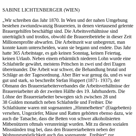
SABINE
LICHTENBERGER
(WIEN)
„Wir schreiben das Jahr 1870. In Wien und der nahen Umgebung
bestehen zweiundzwanzig Brauereien, in denen viertausend gelernte
Brauergehilfen beschäftigt sind. Die Arbeitsverhältnisse sind
unerträglich und trostlos, obwohl die Brauereibetriebe in dieser Zeit
Millionenprofite abwarfen. Die Arbeitszeit war unbegrenzt, man
konnte kaum unterscheiden, wann sie begann und endete. Das Jahr
hatte 365 Arbeitstage, es gab keinen Sonntag, keinen Feiertag,
keinen Urlaub. Neben einem erbärmlich niederen Lohn wurde eine
Schlafstelle gewährt, meistens Pritschen in zwei und drei Etagen
übereinander. Die Arbeit war schwer, die Behandlung brutal und
Schläge an der Tagesordnung. Aber Bier war genug da, und es war
gut und stark
,
so beschreibt
Stefan Huppert
(1871- 1937),
der
Obmann des Brauereiarbeiterverbandes die Arbeitsverhältnisse der
Brauereiarbeiter ab der zweiten Hälfte des 19. Jahrhunderts. Die
Löhne der Brauereiarbeiter bewegten sich zwischen 28 und
38 Gulden monatlich neben Schlafstelle und Freibier. Die
Schlafräume waren mit sogenannten „Himmelbetten“ (Etagebetten)
versehen, Ungeziefer, Mäuse und Ratten gehörten ebenso dazu, wie
auch die Tatsache, dass die Betten von schwer alkoholisierten
Mitbenützern oftmals verunreinigt wurden. Mit zu diesen sozialen
Missständen trug bei, dass den Brauereiarbeitern neben der
Wohnungsmöglichkeit auch das sogenannte „Freibier“ zur