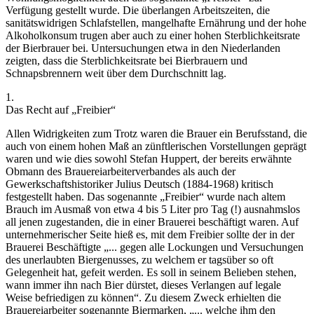
Verfügung gestellt wurde.
Die überlangen Arbeitszeiten, die
sanitätswidrigen Schlafstellen, mangelhafte Ernährung und der hohe
Alkoholkonsum trugen aber auch zu einer hohen Sterblichkeitsrate
der Bierbrauer bei. Untersuchungen etwa in den Niederlanden
zeigten, dass die Sterblichkeitsrate bei Bierbrauern und
Schnapsbrennern weit über dem Durchschnitt lag.
1.
Das Recht auf „Freibier“
Allen Widrigkeiten zum Trotz waren die Brauer ein Berufsstand, die
auch von einem hohen Maß an zünftlerischen Vorstellungen geprägt
waren und wie dies sowohl
Stefan Huppert
,
der bereits erwähnte
Obmann des Brauereiarbeiterverbandes als auch der
Gewerkschaftshistoriker
Julius Deutsch
(1884-1968) kritisch
festgestellt haben. Das sogenannte „Freibier“ wurde nach altem
Brauch im Ausmaß von etwa 4 bis 5 Liter pro Tag (!) ausnahmslos
all jenen zugestanden, die in einer Brauerei beschäftigt waren. Auf
unternehmerischer Seite hieß es, mit dem Freibier sollte der in der
Brauerei Beschäftigte „
... gegen alle Lockungen und Versuchungen
des unerlaubten Biergenusses, zu welchem er tagsüber so oft
Gelegenheit hat, gefeit werden. Es soll in seinem Belieben stehen,
wann immer ihn nach Bier dürstet, dieses Verlangen auf legale
Weise befriedigen zu können
“.
Zu diesem Zweck erhielten die
Brauereiarbeiter sogenannte Biermarken, „
... welche ihm den