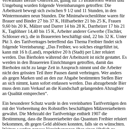
verwandter Berufe Österreichs, gültig für 13 Brauereien Wiens und
Umgebung wurden folgende Vereinbarungen getroffen: Die
Arbeitszeit bewegt sich zwischen 9 1/2 und 11 Stunden, in den
Wintermonaten neun Stunden. Die Minimalwochenlöhne waren für
Brauer und Binder 27 bis 37 K, Hilfsarbeiter 21 bis 25 K, Frauen
9,60 bis 20 K, Mälzer und Darrer 14 bis 28 K, Darrheizer 17 bis 21
K, Taglöhner 14,40 bis 15 K, Arbeiter anderer Gewerbe (Tischler,
Schlosser etc), die in Brauereien beschäftigt sind, 22 bis 32 K.
Unter
Pkt 3. des Tarifvertrages betreffend das Thema Freibier findet sich
folgende Vereinbarung: „
Das Freibier, wo solches eingeführt ist,
kann mit 16 h (Land), respektive 20 h (Stadt) per Liter reluiert
werden. Das Bierholen während der Arbeitszeit ist nicht gestattet. Es
werden in den Brauereien Einrichtungen getroffen, damit das
Bierholen nicht zu lange Zeit in Anspruch nimmt und die Arbeiter
nicht den grössten Teil ihrer Pausen damit verbringen. Wer anders
als gegen Marken und an den zur Abgabe bestimmten Stellen Bier
an sich nimmt, kann sofort entlassen werden. Das abzugebende Bier
muss dem zum Verkauf an die Kundschaft gelangenden Abzugbier
an Qualität entsprechen
“.
Ein besonderer Schutz wurde in den vereinbarten Tarifverträgen den
mit der Vorbereitung des Rohstoffes beschäftigten Mälzereiarbeitern
gewährt.
Die Mehrzahl der Tarifverträge enthielt 1907 die
Bestimmung, dass die Brauereiarbeiter das Quantum Freibier reluiert
bekommen, dh gegen Geld ablösen konnten, falls sie es wünschten.