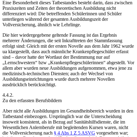
Eine Besonderheit dieses Tatbestandes besteht darin, dass zwischen
Praxiszeiten und Zeiten der theoretischen Ausbildung nicht
differenziert wird: Die betreffenden Schülerinnen und Schüler
unterliegen während der gesamten Ausbildungszeit der
Vollversicherung, ähnlich wie Lehrlinge.
Die hier wiedergegebene geltende Fassung ist das Ergebnis
mehrerer Änderungen, die seit Inkrafttreten der Stammfassung
erfolgt sind: Gleich mit der ersten Novelle aus dem Jahr 1962 wurde
ua klargestellt, dass auch männliche Krankenpflegeschüler erfasst
sind – davor hatte der Wortlaut der Bestimmung nur auf
„Lernschwestern“ bzw „Krankenpflegeschülerinnen“ abgestellt.
Vor
allem aber wurden neue Ausbildungen aufgenommen, etwa jene zu
medizinisch-technischen Diensten;
auch der Wechsel von
Ausbildungseinrichtungen wurde durch mehrere Novellen
ausdrücklich berücksichtigt.
4.4.2.
Zu den erfassten Berufsbildern
Aber nicht alle Ausbildungen im Gesundheitsbereich wurden in den
Tatbestand einbezogen. Ursprünglich war die Unterscheidung
insoweit konsistent, als in Bezug auf Sanitätshilfsdienste, die im
Wesentlichen Anlernberufe mit begleitenden Kursen waren, nicht
die Vollversicherung nach
§ 4 Abs 1 Z 5 ASVG
vorgesehen war;