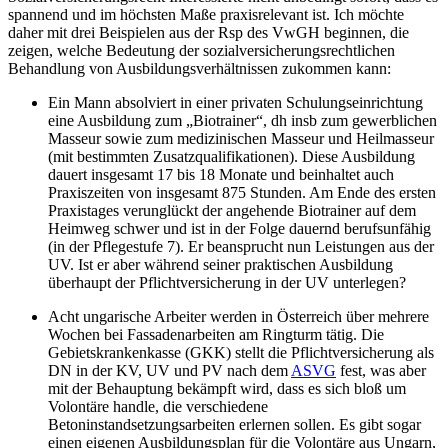
spannend und im höchsten Maße praxisrelevant ist. Ich möchte
daher mit drei Beispielen aus der Rsp des VwGH beginnen,
die
zeigen, welche Bedeutung der sozialversicherungsrechtlichen
Behandlung von Ausbildungsverhältnissen zukommen kann:
Ein Mann absolviert in einer privaten Schulungseinrichtung
eine Ausbildung zum „Biotrainer“, dh insb zum gewerblichen
Masseur sowie zum medizinischen Masseur und Heilmasseur
(mit bestimmten Zusatzqualifikationen). Diese Ausbildung
dauert insgesamt 17 bis 18 Monate und beinhaltet auch
Praxiszeiten von insgesamt 875 Stunden. Am Ende des ersten
Praxistages verunglückt der angehende Biotrainer auf dem
Heimweg schwer und ist in der Folge dauernd berufsunfähig
(in der Pflegestufe 7). Er beansprucht nun Leistungen aus der
UV. Ist er aber während seiner praktischen Ausbildung
überhaupt der Pflichtversicherung in der UV unterlegen?
Acht ungarische Arbeiter werden in Österreich über mehrere
Wochen bei Fassadenarbeiten am Ringturm tätig. Die
Gebietskrankenkasse (GKK) stellt die Pflichtversicherung als
DN in der KV, UV und PV nach dem
ASVG
fest, was aber
mit der Behauptung bekämpft wird, dass es sich bloß um
Volontäre handle, die verschiedene
Betoninstandsetzungsarbeiten erlernen sollen. Es gibt sogar
einen eigenen Ausbildungsplan für die Volontäre aus Ungarn,