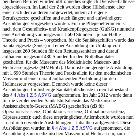
bei diesen Berufen wurden idR ohnedies sogleich Dienstverhältnisse
abgeschlossen. Im Lauf der Zeit wurden diese Hilfsdienste aber
einer nach dem anderen aufgewertet, indem zT eigene
Berufsgesetze geschaffen und auch längere und aufwändigere
Ausbildungen vorgesehen wurden: Für die Pflegehelferinnen ist
nach dem Gesundheits- und Krankenpflegegesetz
(GuKG)
nunmehr
eine Ausbildung von insgesamt 1.600 Stunden – je zur Hälfte
Theorie und Praxis – vorgesehen,
für die Sanitätsgehilfen wurde das
Sanitätergesetz (SanG)
mit einer Ausbildung im Umfang von
insgesamt 260 Stunden für den Rettungssanitäter und darauf
aufbauend insgesamt 480 Stunden für den Notfallsanitäter
geschaffen,
für die Masseure
das Medizinische Masseur- und
Heilmasseurgesetz (MMHmG).
Darin ist eine geregelte Ausbildung
mit 1.690 Stunden Theorie und Praxis allein für den medizinischen
Masseur und einer darauf aufbauenden Ausbildung für den
Heilmasseur vorgesehen.
Dennoch wurde keine dieser
Ausbildungen für bisherige Sanitätshilfsdienste in den Tatbestand
des
§ 4 Abs 1 Z 5 ASVG
aufgenommen. Im Jahr 2012 wurde dann
für die verbleibenden Sanitätshilfsdienste das Medizinische
Assistenzberufe-Gesetz (MABG)
geschaffen (zB für
Operationsassistenz, Obduktionsassistenz, Ordinationsassistenz,
Gipsassistenz); auch diese ursprünglichen Anlernberufe
wurden nun
– ua durch erweiterte Ausbildungen – inhaltlich aufgewertet.
Diese
Ausbildungen wurden in
§ 4 Abs 1 Z 5 ASVG
aufgenommen, die
Ausbildung zum medizinischen Masseur und Heilmasseur, zum