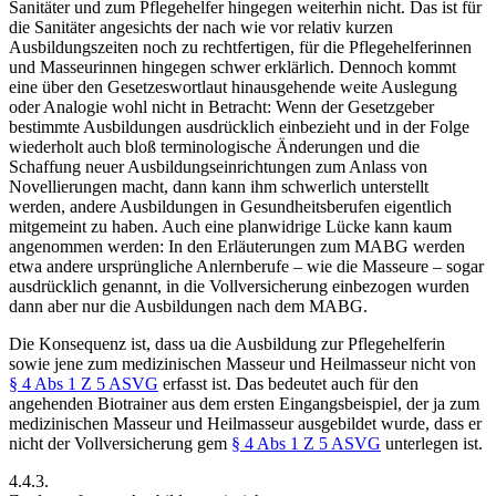
Sanitäter und zum Pflegehelfer hingegen weiterhin nicht. Das ist für
die Sanitäter angesichts der nach wie vor relativ kurzen
Ausbildungszeiten noch zu rechtfertigen, für die Pflegehelferinnen
und Masseurinnen hingegen schwer erklärlich. Dennoch kommt
eine über den Gesetzeswortlaut hinausgehende weite Auslegung
oder Analogie wohl nicht in Betracht: Wenn der Gesetzgeber
bestimmte Ausbildungen ausdrücklich einbezieht und in der Folge
wiederholt auch bloß terminologische Änderungen und die
Schaffung neuer Ausbildungseinrichtungen zum Anlass von
Novellierungen macht,
dann kann ihm schwerlich unterstellt
werden, andere Ausbildungen in Gesundheitsberufen eigentlich
mitgemeint zu haben. Auch eine planwidrige Lücke kann kaum
angenommen werden: In den Erläuterungen zum MABG
werden
etwa andere ursprüngliche Anlernberufe – wie die Masseure – sogar
ausdrücklich genannt, in die Vollversicherung einbezogen wurden
dann aber nur die Ausbildungen nach dem MABG.
Die Konsequenz ist, dass ua die Ausbildung zur Pflegehelferin
sowie jene zum medizinischen Masseur und Heilmasseur nicht von
§ 4 Abs 1 Z 5 ASVG
erfasst ist. Das bedeutet auch für den
angehenden Biotrainer aus dem ersten Eingangsbeispiel, der ja zum
medizinischen Masseur und Heilmasseur ausgebildet wurde, dass er
nicht der Vollversicherung gem
§ 4 Abs 1 Z 5 ASVG
unterlegen ist.
4.4.3.