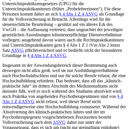
Unterrichtspraktikumsgesetzes
(UPG)
für die
Unterrichtspraktikantinnen (früher „Probelehrerinnen“). Für diese
Personen kommt daher an sich
§ 4 Abs 1 Z 4 ASVG
als Grundlage
für die Vollversicherung in Betracht. Allerdings wird für die
steuerrechtliche Beurteilung – gestützt auf ein älteres Erk des
VwGH
– die Auffassung vertreten, dass ungeachtet der jeweiligen
gesetzlichen Anordnungen lohnsteuerpflichtige Dienstverhältnisse
vorliegen;
ausgehend davon wären auch die Rechtspraktikantinnen
und Unterrichtspraktikanten gem § 4 Abs 1 Z 1 iVm Abs 2 letzer
Satz
ASVG
pflichtversichert
und es bedürfte nicht der besonderen
Grundlage in
§ 4 Abs 1 Z 4 ASVG
.
Insgesamt ist der Anwendungsbereich dieser Bestimmung auch
deswegen nicht allzu groß, weil sie nur Ausbildungsverhältnisse
nach
Hochschulabschluss und nur für solche Berufe erfasst, die eine
Hochschulbildung
erfordern
. Das bedeutet, dass zB das „klinisch-
praktische Jahr“ im dritten Abschnitt des Medizinstudiums nicht
darunter fällt, weil es noch
während
des Studiums absolviert wird;
auch Praktika von angehenden Psychotherapeutinnen sind von
§ 4
Abs 1 Z 4 ASVG
nicht erfasst, weil dieser Beruf nicht
notwendigerweise eine Hochschulbildung
voraussetzt
.
Während der
Absolvierung des klinisch-praktischen Jahres und der im
Psychotherapiegesetz
vorgeschriebenen Praxiszeiten besteht
Vollversicherung nach dem
ASVG
daher nur unter der
Voraussetzung, dass es sich um (nicht nur geringfügig entlohnte)