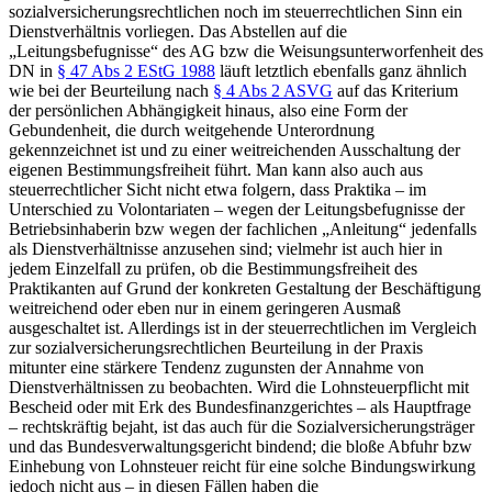
sozialversicherungsrechtlichen noch im steuerrechtlichen Sinn ein
Dienstverhältnis vorliegen.
Das Abstellen auf die
„Leitungsbefugnisse“ des AG bzw die Weisungsunterworfenheit des
DN in
§ 47 Abs 2 EStG 1988
läuft letztlich ebenfalls ganz ähnlich
wie bei der Beurteilung nach
§ 4 Abs 2 ASVG
auf das Kriterium
der persönlichen Abhängigkeit hinaus, also eine Form der
Gebundenheit, die durch weitgehende Unterordnung
gekennzeichnet ist und zu einer weitreichenden Ausschaltung der
eigenen Bestimmungsfreiheit führt.
Man kann also auch aus
steuerrechtlicher Sicht nicht etwa folgern, dass Praktika – im
Unterschied zu Volontariaten – wegen der Leitungsbefugnisse der
Betriebsinhaberin bzw wegen der fachlichen „Anleitung“ jedenfalls
als Dienstverhältnisse anzusehen sind; vielmehr ist auch hier in
jedem Einzelfall zu prüfen, ob die Bestimmungsfreiheit des
Praktikanten auf Grund der konkreten Gestaltung der Beschäftigung
weitreichend oder eben nur in einem geringeren Ausmaß
ausgeschaltet ist.
Allerdings ist in der steuerrechtlichen im Vergleich
zur sozialversicherungsrechtlichen Beurteilung in der Praxis
mitunter eine stärkere Tendenz zugunsten der Annahme von
Dienstverhältnissen zu beobachten.
Wird die Lohnsteuerpflicht mit
Bescheid oder mit Erk des Bundesfinanzgerichtes – als Hauptfrage
– rechtskräftig bejaht, ist das auch für die Sozialversicherungsträger
und das Bundesverwaltungsgericht bindend;
die bloße Abfuhr bzw
Einhebung von Lohnsteuer reicht für eine solche Bindungswirkung
jedoch nicht aus – in diesen Fällen haben die