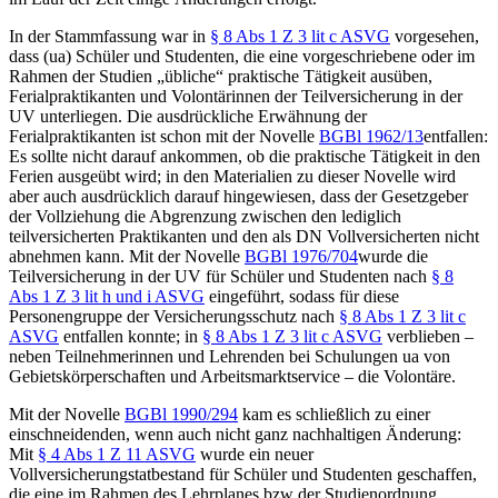
In der Stammfassung war in
§ 8 Abs 1 Z 3 lit c ASVG
vorgesehen,
dass (ua) Schüler und Studenten, die eine vorgeschriebene oder im
Rahmen der Studien „übliche“ praktische Tätigkeit ausüben,
Ferialpraktikanten und Volontärinnen der Teilversicherung in der
UV unterliegen. Die ausdrückliche Erwähnung der
Ferialpraktikanten ist schon mit der Novelle
BGBl 1962/13
entfallen:
Es sollte nicht darauf ankommen, ob die praktische Tätigkeit in den
Ferien ausgeübt wird; in den Materialien zu dieser Novelle wird
aber auch ausdrücklich darauf hingewiesen, dass der Gesetzgeber
der Vollziehung die Abgrenzung zwischen den lediglich
teilversicherten Praktikanten und den als DN Vollversicherten nicht
abnehmen kann.
Mit der Novelle
BGBl 1976/704
wurde die
Teilversicherung in der UV für Schüler und Studenten nach
§ 8
Abs 1 Z 3 lit h und i ASVG
eingeführt, sodass für diese
Personengruppe der Versicherungsschutz nach
§ 8 Abs 1 Z 3 lit c
ASVG
entfallen konnte; in
§ 8 Abs 1 Z 3 lit c ASVG
verblieben –
neben Teilnehmerinnen und Lehrenden bei Schulungen ua von
Gebietskörperschaften und Arbeitsmarktservice
– die Volontäre.
Mit der Novelle
BGBl 1990/294
kam es schließlich zu einer
einschneidenden, wenn auch nicht ganz nachhaltigen Änderung:
Mit
§ 4 Abs 1 Z 11 ASVG
wurde ein neuer
Vollversicherungstatbestand für Schüler und Studenten geschaffen,
die eine im Rahmen des Lehrplanes bzw der Studienordnung