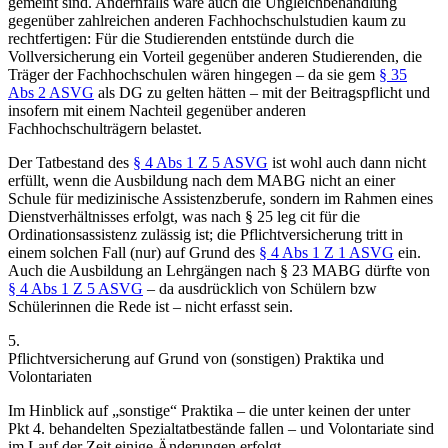
gemeint sind. Andernfalls wäre auch die Ungleichbehandlung
gegenüber zahlreichen anderen Fachhochschulstudien kaum zu
rechtfertigen: Für die Studierenden entstünde durch die
Vollversicherung ein Vorteil gegenüber anderen Studierenden, die
Träger der Fachhochschulen wären hingegen – da sie gem
§ 35
Abs 2 ASVG
als DG zu gelten hätten – mit der Beitragspflicht und
insofern mit einem Nachteil gegenüber anderen
Fachhochschulträgern belastet.
Der Tatbestand des
§ 4 Abs 1 Z 5 ASVG
ist wohl auch dann nicht
erfüllt, wenn die Ausbildung nach dem MABG nicht an einer
Schule für medizinische Assistenzberufe, sondern im Rahmen eines
Dienstverhältnisses erfolgt, was nach § 25 leg cit für die
Ordinationsassistenz zulässig ist; die Pflichtversicherung tritt in
einem solchen Fall (nur) auf Grund des
§ 4 Abs 1 Z 1 ASVG
ein.
Auch die Ausbildung an Lehrgängen nach § 23 MABG dürfte von
§ 4 Abs 1 Z 5 ASVG
– da ausdrücklich von Schülern bzw
Schülerinnen die Rede ist – nicht erfasst sein.
5.
Pflichtversicherung auf Grund von (sonstigen) Praktika und
Volontariaten
Im Hinblick auf „sonstige“ Praktika – die unter keinen der unter
Pkt 4. behandelten Spezialtatbestände fallen – und Volontariate sind
im Lauf der Zeit einige Änderungen erfolgt.