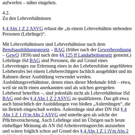
aufwerfen – näher eingehen.
4.2.
Zu den Lehrverhältnissen
§ 4 Abs 1 Z 2 ASVG
erfasst die „
in einem Lehrverhältnis stehenden
Personen (Lehrlinge)
“.
Mit Lehrverhältnissen sind Lehrverhältnisse nach dem
Berufsausbildungsgesetz
–
BAG
(früher nach der
Gewerbeordnung
–
GewO
1859) und nach den
§§ 125 ff Landarbeitsgesetz
gemeint.
)
Lehrlinge iSd
BAG
sind Personen, die auf Grund eines
Lehrvertrages zur Erlernung eines in der Lehrberufsliste angeführten
Lehrberufes bei einem Lehrberechtigten fachlich ausgebildet und im
Rahmen dieser Ausbildung verwendet werden.
Ausbildungsverhältnisse, denen eines dieser Merkmale fehlt – etwa,
weil sie nicht einen anerkannten und als solchen geregelten
Lehrberuf betreffen –, sind jedenfalls nicht als Lehrverhältnisse iSd
BAG
und des
§ 4 Abs 1 Z 2 ASVG
zu qualifizieren. Das gilt etwa
auch hinsichtlich der Ausbildungen von bloßen „Anlernlingen“, die
im Betrieb eingeschult werden.
Anlernlinge sind aber DN iSd
§ 4
Abs 1 Z 1 iVm Abs 2 ASVG
und unterlie-
gen als solche der
Pflichtversicherung. Auch Lehrlinge sind im Übrigen nach heute
einhelliger Meinung als AN iSd Arbeitsvertragsrechts anzusehen
und wären folglich schon auf Grund des
§ 4 Abs 1 Z 1 iVm Abs 2