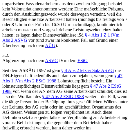
ungarischen Fassadenarbeitern aus dem zweiten Eingangsbeispiel
kein Volontariat angenommen werden: Eine maßgebliche Prägung
durch den Ausbildungszweck wurde deswegen verneint, weil die
Beschäftigten eine fixe Arbeitszeit hatten (montags bis freitags von 7
oder 8 Uhr in der Früh bis 16:30 Uhr nachmittags), kontinuierlich
arbeiten mussten und vorgeschriebene Leistungszeiten einzuhalten
hatten; es lagen daher Dienstverhältnisse iSd
§ 4 Abs 1 Z 1 iVm
Abs 2 ASVG
vor (und zwar im konkreten Fall auf Grund einer
Überlassung nach dem
AÜG
).
3.2.
Abgrenzung nach dem
ASVG
iVm dem
EStG
Seit dem ASRÄG 1997
ist gem
§ 4 Abs 2 letzter Satz ASVG
die
DN-Eigenschaft jedenfalls auch dann zu bejahen, wenn gem
§ 47
Abs 1 iVm Abs 2 EStG 1988
Lohnsteuerpflicht besteht. Ein
lohnsteuerpflichtiges Dienstverhältnis liegt gem
§ 47 Abs 2 EStG
1988
vor, wenn der AN dem AG seine Arbeitskraft schuldet; dies ist
– so der Wortlaut des
§ 47 Abs 2 EStG 1988
weiter – der Fall, wenn
die tätige Person in der Betätigung ihres geschäftlichen Willens unter
der Leitung des AG steht oder im geschäftlichen Organismus des
AG dessen Weisungen zu folgen verpflichtet ist. Auch diese
Definition setzt also jedenfalls eine Verpflichtung zur Arbeitsleistung
voraus: Bei Leistungen, die gegenüber dem Betriebsinhaber
freiwillig erbracht werden, kann daher weder im