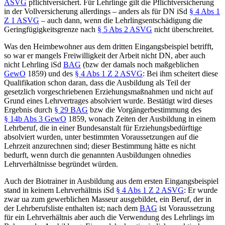
ASVG
pflichtversichert.
Für Lehrlinge gilt die Pflichtversicherung
in der Vollversicherung allerdings – anders als für DN iSd
§ 4 Abs 1
Z 1 ASVG
– auch dann, wenn die Lehrlingsentschädigung die
Geringfügigkeitsgrenze nach
§ 5 Abs 2 ASVG
nicht überschreitet.
Was den Heimbewohner aus dem dritten Eingangsbeispiel betrifft,
so war er mangels Freiwilligkeit der Arbeit nicht DN,
aber auch
nicht Lehrling iSd
BAG
(bzw der damals noch maßgeblichen
GewO
1859) und des
§ 4 Abs 1 Z 2 ASVG
: Bei ihm scheitert diese
Qualifikation schon daran, dass die Ausbildung als Teil der
gesetzlich vorgeschriebenen Erziehungsmaßnahmen und nicht auf
Grund eines Lehrvertrages absolviert wurde. Bestätigt wird dieses
Ergebnis durch
§ 29 BAG
bzw die Vorgängerbestimmung des
§ 14b Abs 3 GewO
1859, wonach Zeiten der Ausbildung in einem
Lehrberuf, die in einer Bundesanstalt für Erziehungsbedürftige
absolviert wurden, unter bestimmten Voraussetzungen auf die
Lehrzeit anzurechnen sind; dieser Bestimmung hätte es nicht
bedurft, wenn durch die genannten Ausbildungen ohnedies
Lehrverhältnisse begründet würden.
Auch der Biotrainer in Ausbildung aus dem ersten Eingangsbeispiel
stand in keinem Lehrverhältnis iSd
§ 4 Abs 1 Z 2 ASVG
: Er wurde
zwar ua zum gewerblichen Masseur ausgebildet, ein Beruf, der in
der Lehrberufsliste
enthalten ist; nach dem
BAG
ist Voraussetzung
für ein Lehrverhältnis aber auch die Verwendung des Lehrlings im