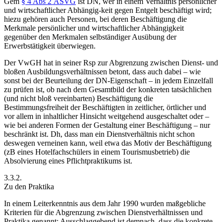
Gem
§ 4 Abs 2 ASVG
ist DN, wer in einem Verhältnis persönlicher
und wirtschaftlicher Abhängig-
keit gegen Entgelt beschäftigt wird;
hiezu gehören auch Personen, bei deren Beschäftigung die
Merkmale persönlicher und wirtschaftlicher Abhängigkeit
gegenüber den Merkmalen selbständiger Ausübung der
Erwerbstätigkeit überwiegen.
Der VwGH hat in seiner Rsp zur Abgrenzung zwischen Dienst- und
bloßen Ausbildungsverhältnissen betont, dass auch dabei – wie
sonst bei der Beurteilung der DN-Eigenschaft – in jedem Einzelfall
zu prüfen ist, ob nach dem Gesamtbild der konkreten tatsächlichen
(und nicht bloß vereinbarten) Beschäftigung die
Bestimmungsfreiheit der Beschäftigten in zeitlicher, örtlicher und
vor allem in inhaltlicher Hinsicht weitgehend ausgeschaltet oder –
wie bei anderen Formen der Gestaltung einer Beschäftigung – nur
beschränkt ist. Dh, dass man ein Dienstverhältnis nicht schon
deswegen verneinen kann, weil etwa das Motiv der Beschäftigung
(zB eines Hotelfachschülers in einem Tourismusbetrieb) die
Absolvierung eines Pflichtpraktikums ist.
3.3.2.
Zu den Praktika
In einem Leiterkenntnis aus dem Jahr 1990
wurden maßgebliche
Kriterien für die Abgrenzung zwischen Dienstverhältnissen und
Praktika genannt: Ausschlaggebend ist demnach, dass die konkrete