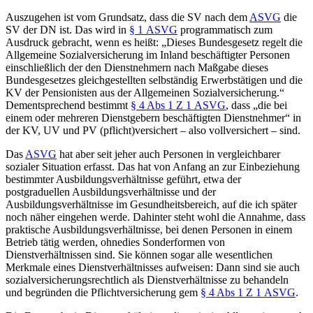
Auszugehen ist vom Grundsatz, dass die SV nach dem
ASVG
die
SV der DN ist. Das wird in
§ 1 ASVG
programmatisch zum
Ausdruck gebracht, wenn es heißt: „
Dieses Bundesgesetz regelt die
Allgemeine Sozialversicherung im Inland beschäftigter Personen
einschließlich der den Dienstnehmern nach Maßgabe dieses
Bundesgesetzes gleichgestellten selbständig Erwerbstätigen und die
KV der Pensionisten aus der Allgemeinen Sozialversicherung.
“
Dementsprechend bestimmt
§ 4 Abs 1 Z 1 ASVG
, dass „
die bei
einem oder mehreren Dienstgebern beschäftigten Dienstnehmer
“ in
der KV, UV und PV (pflicht)versichert – also vollversichert – sind.
Das
ASVG
hat aber seit jeher auch Personen in vergleichbarer
sozialer Situation erfasst. Das hat von Anfang an zur Einbeziehung
bestimmter Ausbildungsverhältnisse geführt, etwa der
postgraduellen Ausbildungsverhältnisse und der
Ausbildungsverhältnisse im Gesundheitsbereich, auf die ich später
noch näher eingehen werde. Dahinter steht wohl die Annahme, dass
praktische Ausbildungsverhältnisse, bei denen Personen in einem
Betrieb tätig werden, ohnedies Sonderformen von
Dienstverhältnissen sind. Sie können sogar alle wesentlichen
Merkmale eines Dienstverhältnisses aufweisen: Dann sind sie auch
sozialversicherungsrechtlich als Dienstverhältnisse zu behandeln
und begründen die Pflichtversicherung gem
§ 4 Abs 1 Z 1 ASVG
.