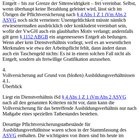
Entgelt – bis zur Grenze der Sittenwidrigkeit – frei vereinbar.
Selbst,
wenn überhaupt keine Bezahlung geleistet wird, lässt sich im
Übrigen die Pflichtversicherung nach
§ 4 Abs 1 Z 1 iVm Abs 2
ASVG
noch nicht verneinen: Unentgeltlichkeit müsste nämlich
erwiesenermaßen ausdrücklich oder konkludent vereinbart sein,
wofür der VwGH auch ein glaubhaftes Motiv verlangt; andernfalls
gilt gem
§ 1152 ABGB
ein angemessenes Entgelt als bedungen.
Wenn aber kein Dienstverhältnis vorliegt, weil es an wesentlichen
Merkmalen wie etwa der Arbeitspflicht fehlt, dann ändert daran
auch ein Taschengeld nichts: Es ist in einem solchen Fall nicht als
Entgelt, sondern als freiwillige Gratifikation anzusehen.
4.
Vollversicherung auf Grund von (bloßen) Ausbildungsverhältnissen
4.1.
Überblick
Liegt ein Dienstverhältnis iSd
§ 4 Abs 1 Z 1 iVm Abs 2 ASVG
nach all den genannten Kriterien nicht vor, dann kann die
Vollversicherung für das betreffende Ausbildungsverhältnis nur nach
Maßgabe eines speziellen Tatbestandes bestehen.
Derartige Pflichtversicherungstatbestände für
Ausbildungsverhältnisse waren schon in der Stammfassung des
ASVG
enthalten. Die wichtigsten von ihnen sind bis heute im