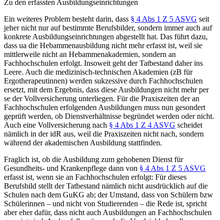
Zu den erfassten Ausbildungseinrichtungen
Ein weiteres Problem besteht darin, dass
§ 4 Abs 1 Z 5 ASVG
seit
jeher nicht nur auf bestimmte Berufsbilder, sondern immer auch auf
konkrete Ausbildungseinrichtungen abgestellt hat. Das führt dazu,
dass ua die Hebammenausbildung nicht mehr erfasst ist, weil sie
mittlerweile
nicht an Hebammenakademien, sondern an
Fachhochschulen erfolgt. Insoweit geht der Tatbestand daher ins
Leere. Auch die medizinisch-technischen Akademien (zB für
Ergotherapeutinnen) werden sukzessive durch Fachhochschulen
ersetzt, mit dem Ergebnis, dass diese Ausbildungen nicht mehr per
se der Vollversicherung unterliegen. Für die Praxiszeiten der an
Fachhochschulen erfolgenden Ausbildungen muss nun gesondert
geprüft werden, ob Dienstverhältnisse begründet werden oder nicht.
Auch eine Vollversicherung nach
§ 4 Abs 1 Z 4 ASVG
scheidet
nämlich in der idR aus, weil die Praxiszeiten nicht nach, sondern
während der akademischen Ausbildung stattfinden.
Fraglich ist, ob die Ausbildung zum gehobenen Dienst für
Gesundheits- und Krankenpflege dann von
§ 4 Abs 1 Z 5 ASVG
erfasst ist, wenn sie an Fachhochschulen erfolgt:
Für dieses
Berufsbild stellt der Tatbestand nämlich nicht ausdrücklich auf die
Schulen nach dem GuKG ab; der Umstand, dass von Schülern bzw
Schülerinnen – und nicht von Studierenden – die Rede ist, spricht
aber eher dafür, dass nicht auch Ausbildungen an Fachhochschulen