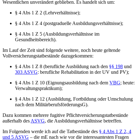
Wesentlichen unverändert geblieben. Es handelt sich um:
§ 4 Abs 1 Z 2 (Lehrverhältnisse);
§ 4 Abs 1 Z 4 (postgraduelle Ausbildungsverhältnisse);
§ 4 Abs 1 Z 5 (Ausbildungsverhältnisse im
Gesundheitsbereich).
Im Lauf der Zeit sind folgende weitere, noch heute geltende
Vollversicherungstatbestände dazugekommen:
§ 4 Abs 1 Z 8 (berufliche Ausbildung nach den
§§ 198
und
303 ASVG
: berufliche Rehabilitation in der UV und PV);
§ 4 Abs 1 Z 10 (Eignungsausbildung nach dem
VBG
; heute:
Verwaltungspraktikum);
§ 4 Abs 1 Z 12 (Ausbildung, Fortbildung oder Umschulung
nach dem MilitärberufsförderungsG).
Dazu kommen mehrere fugitive Pflichtversicherungstatbestände
außerhalb des
ASVG
,
die Ausbildungsverhältnisse betreffen.
Im Folgenden werde ich auf die Tatbestände des
§ 4 Abs 1 Z 2, 4
und 5 ASVG
– die mE nach wie vor die interessantesten Fragen