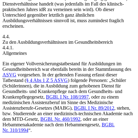
Dienstverhältnisse handelt (was jedenfalls im Fall des klinisch-
praktischen Jahres idR zu verneinen sein wird). Ob dieser
Unterschied gegenüber letztlich ganz ähnlichen
Ausbildungsverhältnissen sinnvoll ist, muss zumindest fraglich
erscheinen.
4.4.
Zu den Ausbildungsverhältnissen im Gesundheitsbereich
4.4.1.
Allgemeines
Ein eigener Vollversicherungstatbestand für Ausbildungen im
Gesundheitsbereich war ebenfalls bereits in der Stammfassung des
ASVG
vorgesehen. In der geltenden Fassung erfasst dieser
Tatbestand (
§ 4 Abs 1 Z 5 ASVG
) folgende Personen: „Schüler
(Schülerinnen), die in Ausbildung zum gehobenen Dienst für
Gesundheits- und Krankenpflege nach dem Gesundheits- und
Krankenpflegegesetz,
BGBl. I Nr. 108/1997
, oder zu einem
medizinischen Assistenzberuf im Sinne des Medizinische
Assistenzberufe-Gesetzes (MABG),
BGBl. I Nr. 89/2012
, stehen,
bzw. Studierende an einer medizinisch-technischen Akademie nach
dem MTD-Gesetz,
BGBl. Nr. 460/1992
, oder an einer
Hebammenakademie nach dem Hebammengesetz,
BGBl.
Nr. 310/1994
“.