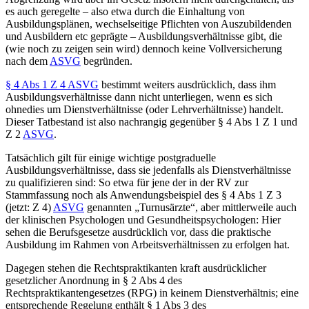
es auch geregelte – also etwa durch die Einhaltung von
Ausbildungsplänen, wechselseitige Pflichten von Auszubildenden
und Ausbildern etc geprägte – Ausbildungsverhältnisse gibt, die
(wie noch zu zeigen sein wird) dennoch keine Vollversicherung
nach dem
ASVG
begründen.
§ 4 Abs 1 Z 4 ASVG
bestimmt weiters ausdrücklich, dass ihm
Ausbildungsverhältnisse dann nicht unterliegen, wenn es sich
ohnedies um Dienstverhältnisse (oder Lehrverhältnisse) handelt.
Dieser Tatbestand ist also nachrangig gegenüber § 4 Abs 1 Z 1 und
Z 2
ASVG
.
Tatsächlich gilt für einige wichtige postgraduelle
Ausbildungsverhältnisse, dass sie jedenfalls als Dienstverhältnisse
zu qualifizieren sind: So etwa für jene der in der RV zur
Stammfassung
noch als Anwendungsbeispiel des § 4 Abs 1 Z 3
(jetzt: Z 4)
ASVG
genannten „Turnusärzte“, aber mittlerweile auch
der klinischen Psychologen und Gesundheitspsychologen: Hier
sehen die Berufsgesetze ausdrücklich vor, dass die praktische
Ausbildung im Rahmen von Arbeitsverhältnissen zu erfolgen hat.
Dagegen stehen die Rechtspraktikanten kraft ausdrücklicher
gesetzlicher Anordnung in § 2 Abs 4 des
Rechtspraktikantengesetzes (RPG)
in keinem Dienstverhältnis; eine
entsprechende Regelung enthält § 1 Abs 3 des