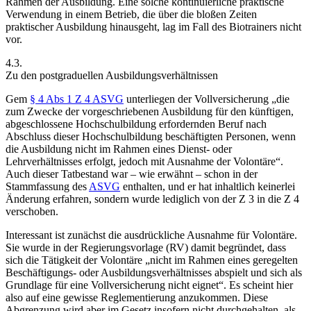
Rahmen der Ausbildung.
Eine solche kontinuierliche praktische
Verwendung in einem Betrieb, die über die bloßen Zeiten
praktischer Ausbildung hinausgeht, lag im Fall des Biotrainers nicht
vor.
4.3.
Zu den postgraduellen Ausbildungsverhältnissen
Gem
§ 4 Abs 1 Z 4 ASVG
unterliegen der Vollversicherung „
die
zum Zwecke der vorgeschriebenen Ausbildung für den künftigen,
abgeschlossene Hochschulbildung erfordernden Beruf nach
Abschluss dieser Hochschulbildung beschäftigten Personen, wenn
die Ausbildung nicht im Rahmen eines Dienst- oder
Lehrverhältnisses erfolgt, jedoch mit Ausnahme der Volontäre
“.
Auch dieser Tatbestand war – wie erwähnt – schon in der
Stammfassung des
ASVG
enthalten, und er hat inhaltlich keinerlei
Änderung erfahren, sondern wurde lediglich von der Z 3 in die Z 4
verschoben.
Interessant ist zunächst die ausdrückliche Ausnahme für Volontäre.
Sie wurde in der Regierungsvorlage (RV)
damit begründet, dass
sich die Tätigkeit der Volontäre „
nicht im Rahmen eines geregelten
Beschäftigungs- oder Ausbildungsverhältnisses abspielt und sich als
Grundlage für eine Vollversicherung nicht eignet
“. Es scheint hier
also auf eine gewisse Reglementierung anzukommen. Diese
Abgrenzung wird aber im Gesetz insofern nicht durchgehalten, als