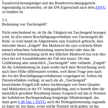
Sozialversicherungsträger und das Bundesverwaltungsgericht
eigenständig zu beurteilen, ob die DN-Eigenschaft nach dem
ASVG
zu bejahen ist.
3.3.
Bedeutung von Taschengeld?
Nicht entscheidend ist, ob für die Tätigkeit ein Taschengeld bezogen
wird.
Ist iZm einem Beschäftigungsverhältnis von Taschengeld die
Rede, so wird damit im Allgemeinen zum Ausdruck gebracht, dass
entweder dieses „Entgelt“ den Marktwert der (aus welchem Motiv
immer) erbrachten Arbeitsleistung unterschreitet oder dass die
erbrachte Arbeitsleistung nicht den üblichen Marktwert hat (wie dies
etwa bei erst Auszubildenden der Fall sein kann).
Ob eine
Geldleistung aber tatsächlich „Taschengeld“ oder vielmehr „Entgelt“
für die Arbeitsleistung ist, kann weder nach
ihrer Bezeichnung noch
nach ihrer Höhe differenziert werden, weil dieser Frage jene nach
der Art des Beschäftigungsverhältnisses vorgelagert ist.
Sofern ein
Dienstverhältnis vorliegt, ist auch ein als „Taschengeld“
bezeichnetes Entgelt (zB neben Sachbezügen wie freies Quartier
und Mahlzeiten) in der SV beitragspflichtig,
und es besteht über die
tatsächlich gewährte Bezahlung hinaus Anspruch auf das in Normen
der kollektiven Rechtsgestaltung festgelegte Mindestentgelt, das
dann gem
§ 49 Abs 1 ASVG
auch der Beitragsbemessung zugrunde
zu legen ist; nur dann, wenn solche Normen nicht gelten, ist das