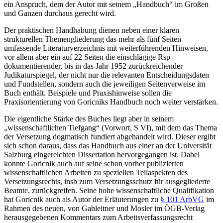
ein Anspruch, dem der Autor mit seinem „Handbuch“ im Großen
und Ganzen durchaus gerecht wird.
Der praktischen Handhabung dienen neben einer klaren
strukturellen Themengliederung das mehr als fünf Seiten
umfassende Literaturverzeichnis mit weiterführenden Hinweisen,
vor allem aber ein auf 22 Seiten die einschlägige Rsp
dokumentierender, bis in das Jahr 1952 zurückreichender
Judikaturspiegel, der nicht nur die relevanten Entscheidungsdaten
und Fundstellen, sondern auch die jeweiligen Seitenverweise im
Buch enthält. Beispiele und Praxishinweise sollen die
Praxisorientierung von
Goricniks
Handbuch noch weiter verstärken.
Die eigentliche Stärke des Buches liegt aber in seinem
„wissenschaftlichen Tiefgang“ (Vorwort, S VI), mit dem das Thema
der Versetzung dogmatisch fundiert abgehandelt wird. Dieser ergibt
sich schon daraus, dass das Handbuch aus einer an der Universität
Salzburg eingereichten Dissertation hervorgegangen ist. Dabei
konnte
Goricnik
auch auf seine schon vorher publizierten
wissenschaftlichen Arbeiten zu speziellen Teilaspekten des
Versetzungsrechts, insb zum Versetzungsschutz für ausgegliederte
Beamte, zurückgreifen. Seine hohe wissenschaftliche Qualifikation
hat
Goricnik
auch als Autor der Erläuterungen zu
§ 101 ArbVG
im
Rahmen des neuen, von
Gahleitner
und
Mosler
im ÖGB-Verlag
herausgegebenen Kommentars zum Arbeitsverfassungsrecht