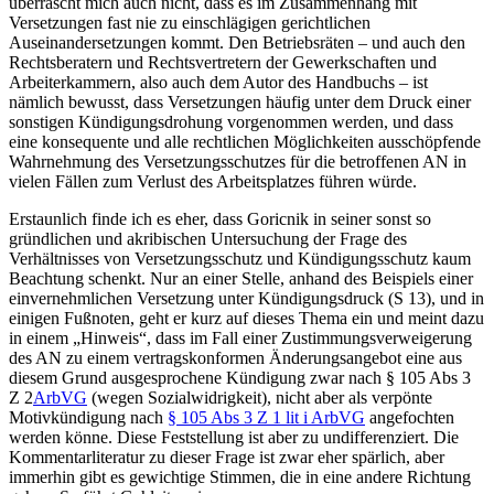
überrascht mich auch nicht, dass es im Zusammenhang mit
Versetzungen fast nie zu einschlägigen gerichtlichen
Auseinandersetzungen kommt. Den Betriebsräten – und auch den
Rechtsberatern und Rechtsvertretern der Gewerkschaften und
Arbeiterkammern, also auch dem Autor des Handbuchs – ist
nämlich bewusst, dass Versetzungen häufig unter dem Druck einer
sonstigen Kündigungsdrohung vorgenommen werden, und dass
eine konsequente und alle rechtlichen Möglichkeiten ausschöpfende
Wahrnehmung des Versetzungsschutzes für die betroffenen AN in
vielen Fällen zum Verlust des Arbeitsplatzes führen würde.
Erstaunlich finde ich es eher, dass
Goricnik
in seiner sonst so
gründlichen und akribischen Untersuchung der Frage des
Verhältnisses von Versetzungsschutz und Kündigungsschutz kaum
Beachtung schenkt. Nur an einer Stelle, anhand des Beispiels einer
einvernehmlichen Versetzung unter Kündigungsdruck (S 13), und in
einigen Fußnoten, geht er kurz auf dieses Thema ein und meint dazu
in einem „Hinweis“, dass im Fall einer Zustimmungsverweigerung
des AN zu einem vertragskonformen Änderungsangebot eine aus
diesem Grund ausgesprochene Kündigung zwar nach § 105 Abs 3
Z 2
ArbVG
(wegen Sozialwidrigkeit), nicht aber als verpönte
Motivkündigung nach
§ 105 Abs 3 Z 1 lit i ArbVG
angefochten
werden könne. Diese Feststellung ist aber zu undifferenziert. Die
Kommentarliteratur zu dieser Frage ist zwar eher spärlich, aber
immerhin gibt es gewichtige Stimmen, die in eine andere Richtung