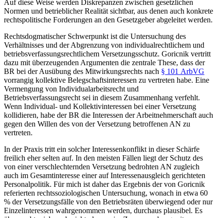
Auf diese Weise werden Diskrepanzen zwischen gesetzlichen
Normen und betrieblicher Realität sichtbar, aus denen auch konkrete
rechtspolitische Forderungen an den Gesetzgeber abgeleitet werden.
Rechtsdogmatischer Schwerpunkt ist die Untersuchung des
Verhältnisses und der Abgrenzung von individualrechtlichem und
betriebsverfassungsrechtlichem Versetzungsschutz.
Goricnik
vertritt
dazu mit überzeugenden Argumenten die zentrale These, dass der
BR bei der Ausübung des Mitwirkungsrechts nach
§ 101 ArbVG
vorrangig kollektive Belegschaftsinteressen zu vertreten habe. Eine
Vermengung von Individualarbeitsrecht und
Betriebsverfassungsrecht sei in diesem Zusammenhang verfehlt.
Wenn Individual- und Kollektivinteressen bei einer Versetzung
kollidieren, habe der BR die Interessen der Arbeitnehmerschaft auch
gegen den Willen des von der Versetzung betroffenen AN zu
vertreten.
In der Praxis tritt ein solcher Interessenkonflikt in dieser Schärfe
freilich eher selten auf. In den meisten Fällen liegt der Schutz des
von einer verschlechternden Versetzung bedrohten AN zugleich
auch im Gesamtinteresse einer auf Interessenausgleich gerichteten
Personalpolitik. Für mich ist daher das Ergebnis der von
Goricnik
referierten rechtssoziologischen Untersuchung, wonach in etwa 60
% der Versetzungsfälle von den Betriebsräten überwiegend oder nur
Einzelinteressen wahrgenommen werden, durchaus plausibel. Es