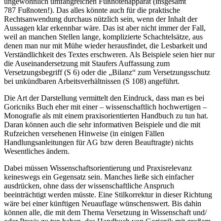
ungewöhnlich umfangreichen Fußnotenapparat (insgesamt
787 Fußnoten!). Das alles könnte auch für die praktische
Rechtsanwendung durchaus nützlich sein, wenn der Inhalt der
Aussagen klar erkennbar wäre. Das ist aber nicht immer der Fall,
weil an manchen Stellen lange, komplizierte Schachtelsätze, aus
denen man nur mit Mühe wieder herausfindet, die Lesbarkeit und
Verständlichkeit des Textes erschweren. Als Beispiele seien hier nur
die Auseinandersetzung mit
Staufers
Auffassung zum
Versetzungsbegriff (S 6) oder die „Bilanz“ zum Versetzungsschutz
bei unkündbaren Arbeitsverhältnissen (S 108) angeführt.
Die Art der Darstellung vermittelt den Eindruck, dass man es bei
Goricniks
Buch eher mit einer – wissenschaftlich hochwertigen –
Monografie als mit einem praxisorientierten Handbuch zu tun hat.
Daran können auch die sehr informativen Beispiele und die mit
Rufzeichen versehenen Hinweise (in einigen Fällen
Handlungsanleitungen für AG bzw deren Beauftragte) nichts
Wesentliches ändern.
Dabei müssen Wissenschaftsorientierung und Praxisrelevanz
keineswegs ein Gegensatz sein. Manches ließe sich einfacher
ausdrücken, ohne dass der wissenschaftliche Anspruch
beeinträchtigt werden müsste. Eine Stilkorrektur in dieser Richtung
wäre bei einer künftigen Neuauflage wünschenswert. Bis dahin
können alle, die mit dem Thema Versetzung in Wissenschaft und/