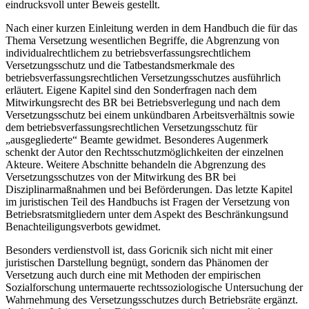
eindrucksvoll unter Beweis gestellt.
Nach einer kurzen Einleitung werden in dem Handbuch die für das
Thema Versetzung wesentlichen Begriffe, die Abgrenzung von
individualrechtlichem zu betriebsverfassungsrechtlichem
Versetzungsschutz und die Tatbestandsmerkmale des
betriebsverfassungsrechtlichen Versetzungsschutzes ausführlich
erläutert. Eigene Kapitel sind den Sonderfragen nach dem
Mitwirkungsrecht des BR bei Betriebsverlegung und nach dem
Versetzungsschutz bei einem unkündbaren Arbeitsverhältnis sowie
dem betriebsverfassungsrechtlichen Versetzungsschutz für
„ausgegliederte“ Beamte gewidmet. Besonderes Augenmerk
schenkt der Autor den Rechtsschutzmöglichkeiten der einzelnen
Akteure. Weitere Abschnitte behandeln die Abgrenzung des
Versetzungsschutzes von der Mitwirkung des BR bei
Disziplinarmaßnahmen und bei Beförderungen. Das letzte Kapitel
im juristischen Teil des Handbuchs ist Fragen der Versetzung von
Betriebsratsmitgliedern unter dem Aspekt des Beschränkungsund
Benachteiligungsverbots gewidmet.
Besonders verdienstvoll ist, dass
Goricnik
sich nicht mit einer
juristischen Darstellung begnügt, sondern das Phänomen der
Versetzung auch durch eine mit Methoden der empirischen
Sozialforschung untermauerte rechtssoziologische Untersuchung der
Wahrnehmung des Versetzungsschutzes durch Betriebsräte ergänzt.