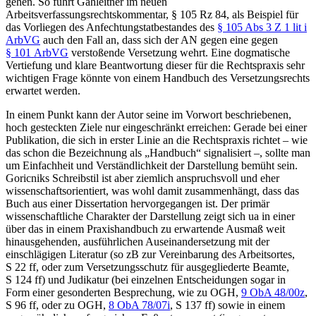
gehen. So führt
Gahleitner
im neuen
Arbeitsverfassungsrechtskommentar, § 105 Rz 84, als Beispiel für
das Vorliegen des Anfechtungstatbestandes des
§ 105 Abs 3 Z 1 lit i
ArbVG
auch den Fall an, dass sich der AN gegen eine gegen
§ 101 ArbVG
verstoßende Versetzung wehrt. Eine dogmatische
Vertiefung und klare Beantwortung dieser für die Rechtspraxis sehr
wichtigen Frage könnte von einem Handbuch des Versetzungsrechts
erwartet werden.
In einem Punkt kann der Autor seine im Vorwort beschriebenen,
hoch gesteckten Ziele nur eingeschränkt erreichen: Gerade bei einer
Publikation, die sich in erster Linie an die Rechtspraxis richtet – wie
das schon die Bezeichnung als „Handbuch“ signalisiert –, sollte man
um Einfachheit und Verständlichkeit der Darstellung bemüht sein.
Goricniks
Schreibstil ist aber ziemlich anspruchsvoll und eher
wissenschaftsorientiert, was wohl damit zusammenhängt, dass das
Buch aus einer Dissertation hervorgegangen ist. Der primär
wissenschaftliche Charakter der Darstellung zeigt sich ua in einer
über das in einem Praxishandbuch zu erwartende Ausmaß weit
hinausgehenden, ausführlichen Auseinandersetzung mit der
einschlägigen Literatur (so zB zur Vereinbarung des Arbeitsortes,
S 22 ff, oder zum Versetzungsschutz für ausgegliederte Beamte,
S 124 ff) und Judikatur (bei einzelnen Entscheidungen sogar in
Form einer gesonderten Besprechung, wie zu
OGH
,
9 ObA 48/00z
,
S 96 ff
, oder zu
OGH
,
8 ObA 78/07i
, S 137 ff
) sowie in einem