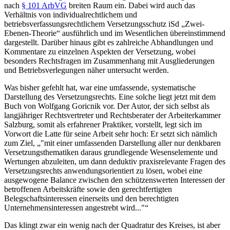
nach
§ 101 ArbVG
breiten Raum
ein. Dabei wird auch das
Verhältnis von individualrechtlichem und
betriebsverfassungsrechtlichem Versetzungsschutz iSd „Zwei-
Ebenen-Theorie“ ausführlich und im Wesentlichen übereinstimmend
dargestellt. Darüber hinaus gibt es zahlreiche Abhandlungen und
Kommentare zu einzelnen Aspekten der Versetzung, wobei
besonders Rechtsfragen im Zusammenhang mit Ausgliederungen
und Betriebsverlegungen näher untersucht werden.
Was bisher gefehlt hat, war eine umfassende, systematische
Darstellung des Versetzungsrechts. Eine solche liegt jetzt mit dem
Buch von
Wolfgang Goricnik
vor. Der Autor, der sich selbst als
langjähriger Rechtsvertreter und Rechtsberater der Arbeiterkammer
Salzburg, somit als erfahrener Praktiker, vorstellt, legt sich im
Vorwort die Latte für seine Arbeit sehr hoch: Er setzt sich nämlich
zum Ziel, „
mit einer umfassenden Darstellung aller nur denkbaren
Versetzungsthematiken daraus grundlegende Wesenselemente und
Wertungen abzuleiten, um dann deduktiv praxisrelevante Fragen des
Versetzungsrechts anwendungsorientiert zu lösen, wobei eine
ausgewogene Balance zwischen den schützenswerten Interessen der
betroffenen Arbeitskräfte sowie den gerechtfertigten
Belegschaftsinteressen einerseits und den berechtigten
Unternehmensinteressen angestrebt wird...
“
Das klingt zwar ein wenig nach der Quadratur des Kreises, ist aber