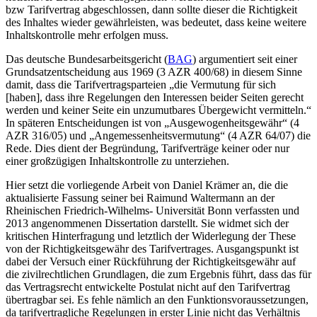
bzw Tarifvertrag abgeschlossen, dann sollte dieser die Richtigkeit
des Inhaltes wieder gewährleisten, was bedeutet, dass keine weitere
Inhaltskontrolle mehr erfolgen muss.
Das deutsche Bundesarbeitsgericht (
BAG
) argumentiert seit einer
Grundsatzentscheidung aus 1969 (3 AZR 400/68) in diesem Sinne
damit, dass die Tarifvertragsparteien „
die Vermutung für sich
[haben], dass ihre Regelungen den Interessen beider Seiten gerecht
werden und keiner Seite ein unzumutbares Übergewicht vermitteln.
“
In späteren Entscheidungen ist von „Ausgewogenheitsgewähr“ (4
AZR 316/05) und „Angemessenheitsvermutung“ (4 AZR 64/07) die
Rede. Dies dient der Begründung, Tarifverträge keiner oder nur
einer großzügigen Inhaltskontrolle zu unterziehen.
Hier setzt die vorliegende Arbeit von
Daniel Krämer
an, die die
aktualisierte Fassung seiner bei
Raimund Waltermann
an der
Rheinischen Friedrich-Wilhelms- Universität Bonn verfassten und
2013 angenommenen Dissertation darstellt. Sie widmet sich der
kritischen Hinterfragung und letztlich der Widerlegung der These
von der Richtigkeitsgewähr des Tarifvertrages. Ausgangspunkt ist
dabei der Versuch einer Rückführung der Richtigkeitsgewähr auf
die zivilrechtlichen Grundlagen, die zum Ergebnis führt, dass das für
das Vertragsrecht entwickelte Postulat nicht auf den Tarifvertrag
übertragbar sei. Es fehle nämlich an den Funktionsvoraussetzungen,
da tarifvertragliche Regelungen in erster Linie nicht das Verhältnis