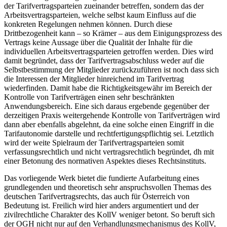
der Tarifvertragsparteien zueinander betreffen, sondern das der
Arbeitsvertragsparteien, welche selbst kaum Einfluss auf die
konkreten Regelungen nehmen können. Durch diese
Drittbezogenheit kann – so
Krämer
– aus dem Einigungsprozess des
Vertrags keine Aussage über die Qualität der Inhalte für die
individuellen Arbeitsvertragsparteien getroffen werden. Dies wird
damit begründet, dass der Tarifvertragsabschluss weder auf die
Selbstbestimmung der Mitglieder zurückzuführen ist noch dass sich
die Interessen der Mitglieder hinreichend im Tarifvertrag
wiederfinden. Damit habe die Richtigkeitsgewähr im Bereich der
Kontrolle von Tarifverträgen einen sehr beschränkten
Anwendungsbereich. Eine sich daraus ergebende gegenüber der
derzeitigen Praxis weitergehende Kontrolle von Tarifverträgen wird
dann aber ebenfalls abgelehnt, da eine solche einen Eingriff in die
Tarifautonomie darstelle und rechtfertigungspflichtig sei. Letztlich
wird der weite Spielraum der Tarifvertragsparteien somit
verfassungsrechtlich und nicht vertragsrechtlich begründet, dh mit
einer Betonung des normativen Aspektes dieses Rechtsinstituts.
Das vorliegende Werk bietet die fundierte Aufarbeitung eines
grundlegenden und theoretisch sehr anspruchsvollen Themas des
deutschen Tarifvertragsrechts, das auch für Österreich von
Bedeutung ist. Freilich wird hier anders argumentiert und der
zivilrechtliche Charakter des KollV weniger betont. So beruft sich
der OGH nicht nur auf den Verhandlungsmechanismus des KollV,