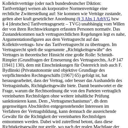
Kollektivverträge (oder nach bundesdeutscher Diktion:
Tarifverträge) weisen als korporative Normenverträge eine
rechtliche Zwitterstellung auf: Sie kommen wie Verträge zustande,
gelten aber kraft gesetzlicher Anordnung (
§ 3 Abs 1 ArbVG
bzw
§ 4 [deutsches] Tarifvertragsgesetz – TVG) unabhängig vom Willen
der von ihren Rechtswirkungen erfassten Personen normativ. Das
Zustandekommen nach vertragsrechtlichen Regelungen legt es nahe,
Argumentationsfiguren aus dem Vertragsrecht auf das
Kollektivvertrags- bzw das Tarifvertragsrecht zu übertragen. Im
Vertragsrecht spielt die sogenannte „Richtigkeitsgewähr“ des
Vertrages in theoretischer Hinsicht eine große Rolle:
Schmidt-
Rimpler
(
Grundfragen der Erneuerung des Vertragsrechts
,
AcP 147
[1941] 130
), dem mit Einschränkungen für Österreich insb auch
F.
Bydlinski
(
Privatautonomie und objektive Grundlage des
verpflichtenden Rechtsgeschäfts
[1967] 65) gefolgt ist, hat
herausgearbeitet, dass der Vertrag, oder besser das Aushandeln des
Vertragsinhalts, Richtigkeitsgewähr biete. Damit beantwortet er die
Frage, warum die Rechtsordnung die von den Parteien vertraglich
vereinbarten Rechtsfolgen ohne weitere inhaltliche Prüfung
sanktionieren kann. Dem „Vertragsmechanismus“, dh dem
gegenseitigen Abschleifen entgegenstehender Interessen im
Verfahren der Vertragsbildung, kann demnach die ausreichende
Gewähr für die Richtigkeit der vereinbarten Rechtsfolgen
entnommen werden. Dabei wird zutreffend betont, dass diese
Richtigkeitsgewähr nur greife, wo nach der realen Machtlage der