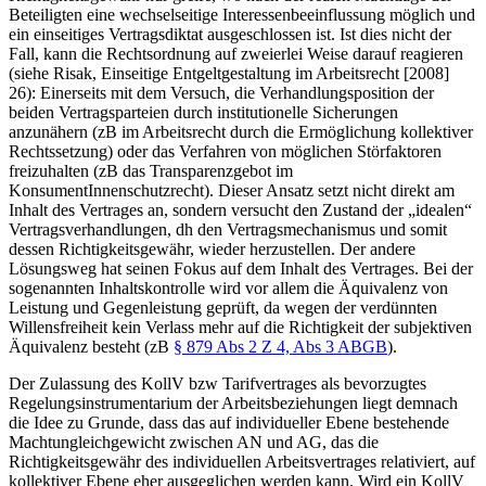
Beteiligten eine wechselseitige Interessenbeeinflussung möglich und
ein einseitiges Vertragsdiktat ausgeschlossen ist. Ist dies nicht der
Fall, kann die Rechtsordnung auf zweierlei Weise darauf
reagieren
(siehe
Risak
,
Einseitige Entgeltgestaltung im Arbeitsrecht
[2008]
26): Einerseits mit dem Versuch, die Verhandlungsposition der
beiden Vertragsparteien durch institutionelle Sicherungen
anzunähern (zB im Arbeitsrecht durch die Ermöglichung kollektiver
Rechtssetzung) oder das Verfahren von möglichen Störfaktoren
freizuhalten (zB das Transparenzgebot im
KonsumentInnenschutzrecht). Dieser Ansatz setzt nicht direkt am
Inhalt des Vertrages an, sondern versucht den Zustand der „idealen“
Vertragsverhandlungen, dh den Vertragsmechanismus und somit
dessen Richtigkeitsgewähr, wieder herzustellen. Der andere
Lösungsweg hat seinen Fokus auf dem Inhalt des Vertrages. Bei der
sogenannten Inhaltskontrolle wird vor allem die Äquivalenz von
Leistung und Gegenleistung geprüft, da wegen der verdünnten
Willensfreiheit kein Verlass mehr auf die Richtigkeit der subjektiven
Äquivalenz besteht (zB
§ 879 Abs 2 Z 4, Abs 3 ABGB
).
Der Zulassung des KollV bzw Tarifvertrages als bevorzugtes
Regelungsinstrumentarium der Arbeitsbeziehungen liegt demnach
die Idee zu Grunde, dass das auf individueller Ebene bestehende
Machtungleichgewicht zwischen AN und AG, das die
Richtigkeitsgewähr des individuellen Arbeitsvertrages relativiert, auf
kollektiver Ebene eher ausgeglichen werden kann. Wird ein KollV