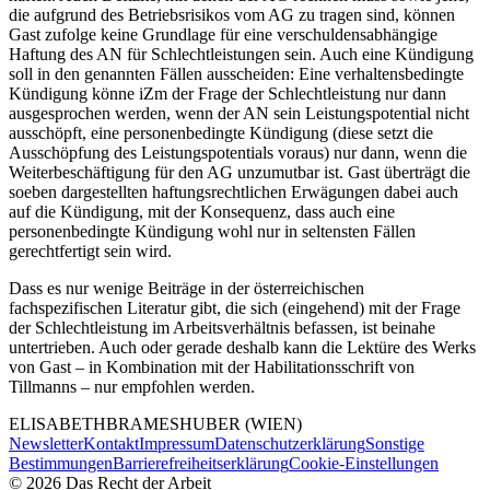
die aufgrund des Betriebsrisikos vom AG zu tragen sind, können
Gast
zufolge keine Grundlage für eine verschuldensabhängige
Haftung des AN für Schlechtleistungen sein. Auch eine Kündigung
soll in den genannten Fällen ausscheiden: Eine verhaltensbedingte
Kündigung könne iZm der Frage der Schlechtleistung nur dann
ausgesprochen werden, wenn der AN sein Leistungspotential nicht
ausschöpft, eine personenbedingte Kündigung (diese setzt die
Ausschöpfung des Leistungspotentials voraus) nur dann, wenn die
Weiterbeschäftigung für den AG unzumutbar ist.
Gast
überträgt die
soeben dargestellten haftungsrechtlichen Erwägungen dabei auch
auf die Kündigung, mit der Konsequenz, dass auch eine
personenbedingte Kündigung wohl nur in seltensten Fällen
gerechtfertigt sein wird.
Dass es nur wenige Beiträge in der österreichischen
fachspezifischen Literatur gibt, die sich (eingehend) mit der Frage
der Schlechtleistung im Arbeitsverhältnis befassen, ist beinahe
untertrieben. Auch oder gerade deshalb kann die Lektüre des Werks
von
Gast
– in Kombination mit der Habilitationsschrift von
Tillmanns
– nur empfohlen werden.
ELISABETH
BRAMESHUBER
(WIEN)
Newsletter
Kontakt
Impressum
Datenschutzerklärung
Sonstige
Bestimmungen
Barrierefreiheitserklärung
Cookie-Einstellungen
©
2026
Das Recht der Arbeit