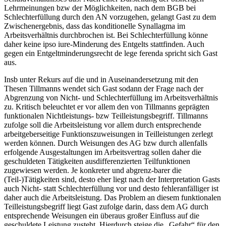
Lehrmeinungen bzw der Möglichkeiten, nach dem BGB bei
Schlechterfüllung durch den AN vorzugehen, gelangt
Gast
zu dem
Zwischenergebnis, dass das konditionelle Synallagma im
Arbeitsverhältnis durchbrochen ist. Bei Schlechterfüllung könne
daher keine ipso iure-Minderung des Entgelts stattfinden. Auch
gegen ein Entgeltminderungsrecht de lege ferenda spricht sich
Gast
aus.
Insb unter Rekurs auf die und in Auseinandersetzung mit den
Thesen
Tillmanns
wendet sich
Gast
sodann der Frage nach der
Abgrenzung von Nicht- und Schlechterfüllung im Arbeitsverhältnis
zu. Kritisch beleuchtet er vor allem den von
Tillmanns
geprägten
funktionalen Nichtleistungs- bzw Teilleistungsbegriff.
Tillmanns
zufolge soll die Arbeitsleistung vor allem durch entsprechende
arbeitgeberseitige Funktionszuweisungen in Teilleistungen zerlegt
werden können. Durch Weisungen des AG bzw durch allenfalls
erfolgende Ausgestaltungen im Arbeitsvertrag sollen daher die
geschuldeten Tätigkeiten ausdifferenzierten Teilfunktionen
zugewiesen werden. Je konkreter und abgrenz-
barer die
(Teil-)Tätigkeiten sind, desto eher liegt nach der Interpretation
Gasts
auch Nicht- statt Schlechterfüllung vor und desto fehleranfälliger ist
daher auch die Arbeitsleistung. Das Problem an diesem funktionalen
Teilleistungsbegriff liegt
Gast
zufolge darin, dass dem AG durch
entsprechende Weisungen ein überaus großer Einfluss auf die
geschuldete Leistung zusteht. Hierdurch steige die „Gefahr“ für den