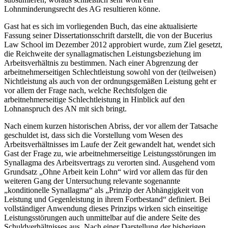
Lohnminderungsrecht des AG resultieren könne.
Gast
hat es sich im vorliegenden Buch, das eine aktualisierte
Fassung seiner Dissertationsschrift darstellt, die von der Bucerius
Law School im Dezember 2012 approbiert wurde, zum Ziel gesetzt,
die Reichweite der synallagmatischen Leistungsbeziehung im
Arbeitsverhältnis zu bestimmen. Nach einer Abgrenzung der
arbeitnehmerseitigen Schlechtleistung sowohl von der (teilweisen)
Nichtleistung als auch von der ordnungsgemäßen Leistung geht er
vor allem der Frage nach, welche Rechtsfolgen die
arbeitnehmerseitige Schlechtleistung in Hinblick auf den
Lohnanspruch des AN mit sich bringt.
Nach einem kurzen historischen Abriss, der vor allem der Tatsache
geschuldet ist, dass sich die Vorstellung vom Wesen des
Arbeitsverhältnisses im Laufe der Zeit gewandelt hat, wendet sich
Gast
der Frage zu, wie arbeitnehmerseitige Leistungsstörungen im
Synallagma des Arbeitsvertrags zu verorten sind. Ausgehend vom
Grundsatz „Ohne Arbeit kein Lohn“ wird vor allem das für den
weiteren Gang der Untersuchung relevante sogenannte
„konditionelle Synallagma“ als „Prinzip der Abhängigkeit von
Leistung und Gegenleistung in ihrem Fortbestand“ definiert. Bei
vollständiger Anwendung dieses Prinzips wirken sich einseitige
Leistungsstörungen auch unmittelbar auf die andere Seite des
Schuldverhältnisses aus. Nach einer Darstellung der bisherigen