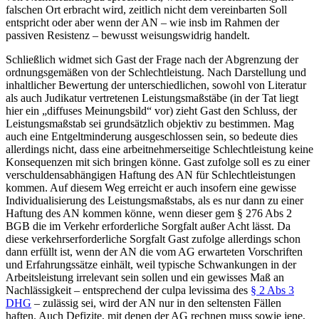
falschen Ort erbracht wird, zeitlich nicht dem vereinbarten Soll
entspricht oder aber wenn der AN – wie insb im Rahmen der
passiven Resistenz – bewusst weisungswidrig handelt.
Schließlich widmet sich
Gast
der Frage nach der Abgrenzung der
ordnungsgemäßen von der Schlechtleistung. Nach Darstellung und
inhaltlicher Bewertung der unterschiedlichen, sowohl von Literatur
als auch Judikatur vertretenen Leistungsmaßstäbe (in der Tat liegt
hier ein „diffuses Meinungsbild“ vor) zieht
Gast
den Schluss, der
Leistungsmaßstab sei grundsätzlich objektiv zu bestimmen. Mag
auch eine Entgeltminderung ausgeschlossen sein, so bedeute dies
allerdings nicht, dass eine arbeitnehmerseitige Schlechtleistung keine
Konsequenzen mit sich bringen könne.
Gast
zufolge soll es zu einer
verschuldensabhängigen Haftung des AN für Schlechtleistungen
kommen. Auf diesem Weg erreicht er auch insofern eine gewisse
Individualisierung des Leistungsmaßstabs, als es nur dann zu einer
Haftung des AN kommen könne, wenn dieser gem § 276 Abs 2
BGB die im Verkehr erforderliche Sorgfalt außer Acht lässt. Da
diese verkehrserforderliche Sorgfalt
Gast
zufolge allerdings schon
dann erfüllt ist, wenn der AN die vom AG erwarteten Vorschriften
und Erfahrungssätze einhält, weil typische Schwankungen in der
Arbeitsleistung irrelevant sein sollen und ein gewisses Maß an
Nachlässigkeit – entsprechend der culpa levissima des
§ 2 Abs 3
DHG
– zulässig sei, wird der AN nur in den seltensten Fällen
haften. Auch Defizite, mit denen der AG rechnen muss sowie jene,