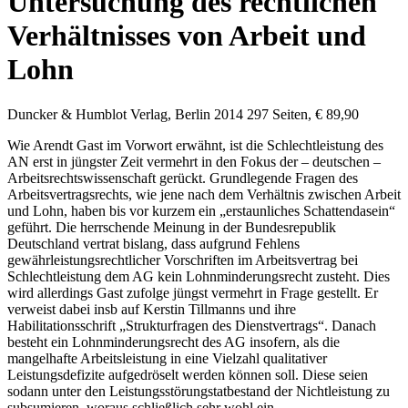
Untersuchung des rechtlichen
Verhältnisses von Arbeit und
Lohn
Duncker & Humblot Verlag, Berlin 2014 297 Seiten, € 89,90
Wie
Arendt Gast
im Vorwort erwähnt, ist die Schlechtleistung des
AN erst in jüngster Zeit vermehrt in den Fokus der – deutschen –
Arbeitsrechtswissenschaft gerückt. Grundlegende Fragen des
Arbeitsvertragsrechts, wie jene nach dem Verhältnis zwischen Arbeit
und Lohn, haben bis vor kurzem ein „erstaunliches Schattendasein“
geführt. Die herrschende Meinung in der Bundesrepublik
Deutschland vertrat bislang, dass aufgrund Fehlens
gewährleistungsrechtlicher Vorschriften im Arbeitsvertrag bei
Schlechtleistung dem AG kein Lohnminderungsrecht zusteht. Dies
wird allerdings
Gast
zufolge jüngst vermehrt in Frage gestellt. Er
verweist dabei insb auf
Kerstin Tillmanns
und ihre
Habilitationsschrift „Strukturfragen des Dienstvertrags“. Danach
besteht ein Lohnminderungsrecht des AG insofern, als die
mangelhafte Arbeitsleistung in eine Vielzahl qualitativer
Leistungsdefizite aufgedröselt werden können soll. Diese seien
sodann unter den Leistungsstörungstatbestand der Nichtleistung zu
subsumieren, woraus schließlich sehr wohl ein