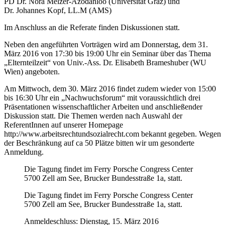
PD Dr. Nora
Melzer-Azodanloo
(Universität Graz) und
Dr. Johannes
Kopf
, LL.M (AMS)
Im Anschluss an die Referate finden Diskussionen statt.
Neben den angeführten Vorträgen wird am
Donnerstag, dem 31.
März 2016
von
17:30 bis 19:00 Uhr
ein Seminar über das Thema
„Elternteilzeit“ von Univ.-Ass. Dr. Elisabeth
Brameshuber
(WU
Wien) angeboten.
Am
Mittwoch, dem 30. März 2016
findet zudem wieder von
15:00
bis 16:30 Uhr
ein „Nachwuchsforum“ mit voraussichtlich drei
Präsentationen wissenschaftlicher Arbeiten und anschließender
Diskussion statt. Die Themen werden nach Auswahl der
ReferentInnen auf unserer Homepage
http://www.arbeitsrechtundsozialrecht.com bekannt gegeben. Wegen
der Beschränkung auf ca 50 Plätze bitten wir um gesonderte
Anmeldung.
Die Tagung findet im Ferry Porsche Congress Center
5700 Zell am See, Brucker Bundesstraße 1a, statt.
Die Tagung findet im Ferry Porsche Congress Center
5700 Zell am See, Brucker Bundesstraße 1a, statt.
Anmeldeschluss: Dienstag, 15. März 2016