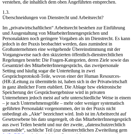
verstehen, die inhaltlich dem oben Angeführten entsprechen.
1.3.
Überschneidungen von Dienstrecht und Arbeitsrecht?
Im „privatwirtschaftlichen“ Arbeitsrecht bestehen zur Einführung
und Ausgestaltung von MitarbeiterInnengesprächen und
Personalakten noch geringere Vorgaben als im Dienstrecht.
Es kann
jedoch in der Praxis beobachtet werden,
dass zumindest in
Großunternehmen eine weitgehende Übereinstimmung mit der
Vorgangsweise nach den skizzierten öffentlich-dienstrechtlichen
Regelungen besteht: Die Fragen-Kategorien, deren Ziele sowie das
Gesamtziel des MitarbeiterInnengesprächs, das zweipersonale
Setting und häufig sogar die Unterteilung in zwei
Gesprächsprotokoll-Teile, wovon einer der Human Resources-
(HR-)Leitung zu übermitteln ist, haben sich in der Privatwirtschaft
in ganz ähnlicher Form etabliert. Die Ablage bzw elektronische
Speicherung der Gesprächsergebnisse wird in privaten
Unternehmen jedoch meist auf sehr unterschiedliche Weise in einem
– je nach Unternehmensgröße – mehr oder weniger systematisch
geführten Personalakt vorgenommen, der in der Praxis nicht
unbedingt als „Akte“ bezeichnet wird. Insb ist im Arbeitsrecht auf
Gesetzesebene bis dato ungeregelt, ob das MitarbeiterInnengespräch
aus zwei Teilen besteht und nur der zweite, „datenschutzrechtlich
unsensible“, sachliche Teil (zur dienstrechtlichen Zweiteilung gem