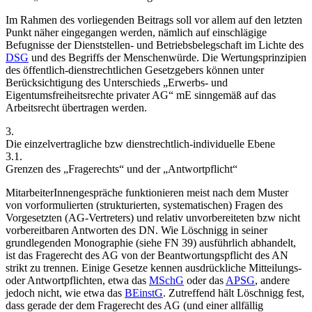
Im Rahmen des vorliegenden Beitrags soll vor allem auf den letzten
Punkt näher eingegangen werden, nämlich auf einschlägige
Befugnisse der Dienststellen- und Betriebsbelegschaft im Lichte des
DSG
und des Begriffs der Menschenwürde. Die Wertungsprinzipien
des öffentlich-dienstrechtlichen Gesetzgebers können unter
Berücksichtigung des Unterschieds „Erwerbs- und
Eigentumsfreiheitsrechte privater AG“ mE sinngemäß auf das
Arbeitsrecht übertragen werden.
3.
Die einzelvertragliche bzw dienstrechtlich-individuelle Ebene
3.1.
Grenzen des „Fragerechts“ und der „Antwortpflicht“
MitarbeiterInnengespräche funktionieren meist nach dem Muster
von vorformulierten (strukturierten, systematischen) Fragen des
Vorgesetzten (AG-Vertreters) und relativ unvorbereiteten bzw nicht
vorbereitbaren Antworten des DN. Wie
Löschnigg
in seiner
grundlegenden Monographie (siehe FN 39) ausführlich abhandelt,
ist das Fragerecht des AG von der Beantwortungspflicht des AN
strikt zu trennen. Einige Gesetze kennen ausdrückliche Mitteilungs-
oder Antwortpflichten, etwa das
MSchG
oder das
APSG
, andere
jedoch nicht, wie etwa das
BEinstG
. Zutreffend hält
Löschnigg
fest,
dass gerade der dem Fragerecht des AG (und einer allfällig