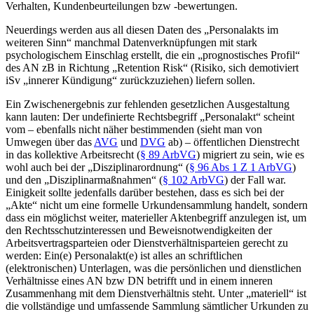
Verhalten, Kundenbeurteilungen bzw -bewertungen.
Neuerdings werden aus all diesen Daten des „Personalakts im
weiteren Sinn“ manchmal Datenverknüpfungen mit stark
psychologischem Einschlag erstellt, die ein „prognostisches Profil“
des AN zB in Richtung „Retention Risk“ (Risiko, sich demotiviert
iSv „innerer Kündigung“ zurückzuziehen) liefern sollen.
Ein Zwischenergebnis zur fehlenden gesetzlichen Ausgestaltung
kann lauten: Der undefinierte Rechtsbegriff „Personalakt“ scheint
vom – ebenfalls nicht näher bestimmenden (sieht man von
Umwegen über das
AVG
und
DVG
ab) – öffentlichen Dienstrecht
in das kollektive Arbeitsrecht (
§ 89 ArbVG
) migriert zu sein, wie es
wohl auch bei der „Disziplinarordnung“ (
§ 96 Abs 1 Z 1 ArbVG
)
und den „Disziplinarmaßnahmen“ (
§ 102 ArbVG
) der Fall war.
Einigkeit sollte jedenfalls darüber bestehen, dass es sich bei der
„Akte“ nicht um eine formelle Urkundensammlung handelt, sondern
dass ein möglichst weiter,
materieller Aktenbegriff
anzulegen ist, um
den Rechtsschutzinteressen und Beweisnotwendigkeiten der
Arbeitsvertragsparteien oder Dienstverhältnisparteien gerecht zu
werden: Ein(e) Personalakt(e) ist alles an schriftlichen
(elektronischen) Unterlagen, was die persönlichen und dienstlichen
Verhältnisse eines AN bzw DN betrifft und in einem inneren
Zusammenhang mit dem Dienstverhältnis steht. Unter „materiell“ ist
die vollständige und umfassende Sammlung sämtlicher Urkunden zu