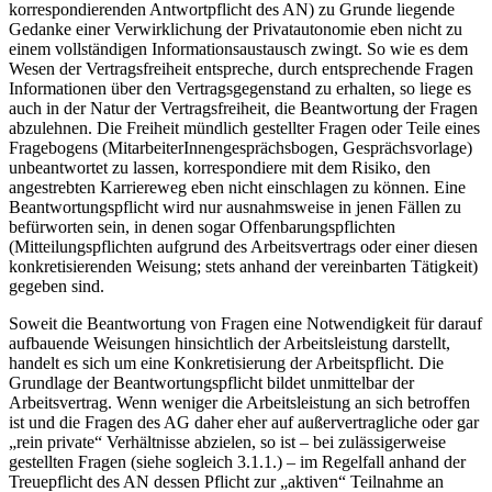
korrespondierenden Antwortpflicht des AN) zu Grunde liegende
Gedanke einer Verwirklichung der Privatautonomie eben nicht zu
einem vollständigen Informationsaustausch zwingt. So wie es dem
Wesen der Vertragsfreiheit entspreche, durch entsprechende Fragen
Informationen über den Vertragsgegenstand zu erhalten, so liege es
auch in der Natur der Vertragsfreiheit, die Beantwortung der Fragen
abzulehnen. Die Freiheit mündlich gestellter Fragen oder Teile eines
Fragebogens (MitarbeiterInnengesprächsbogen, Gesprächsvorlage)
unbeantwortet zu lassen, korrespondiere mit dem Risiko, den
angestrebten Karriereweg eben nicht einschlagen zu können. Eine
Beantwortungspflicht wird nur ausnahmsweise in jenen Fällen zu
befürworten sein, in denen sogar Offenbarungspflichten
(Mitteilungspflichten aufgrund des Arbeitsvertrags oder einer diesen
konkretisierenden Weisung; stets anhand der vereinbarten Tätigkeit)
gegeben sind.
Soweit die Beantwortung von Fragen eine Notwendigkeit für darauf
aufbauende Weisungen hinsichtlich der Arbeitsleistung darstellt,
handelt es sich um eine Konkretisierung der Arbeitspflicht. Die
Grundlage der Beantwortungspflicht bildet unmittelbar der
Arbeitsvertrag. Wenn weniger die Arbeitsleistung an sich betroffen
ist und die Fragen des AG daher eher auf außervertragliche oder gar
„rein private“ Verhältnisse abzielen, so ist – bei zulässigerweise
gestellten Fragen (siehe sogleich 3.1.1.) – im Regelfall anhand der
Treuepflicht des AN dessen Pflicht zur „aktiven“ Teilnahme an