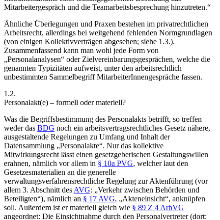
Mitarbeitergespräch und die Teamarbeitsbesprechung hinzutreten.
“
Ähnliche Überlegungen und Praxen bestehen im privatrechtlichen
Arbeitsrecht, allerdings bei weitgehend fehlenden Normgrundlagen
(von einigen Kollektivverträgen abgesehen; siehe 1.3.).
Zusammenfassend kann man wohl jede Form von
„Personalanalysen“ oder Zielvereinbarungsgesprächen, welche die
genannten Typizitäten aufweist, unter den arbeitsrechtlich
unbestimmten Sammelbegriff MitarbeiterInnengespräche fassen.
1.2.
Personalakt(e) – formell oder materiell?
Was die Begriffsbestimmung des Personalakts betrifft, so treffen
weder das
BDG
noch ein arbeitsvertragsrechtliches Gesetz nähere,
ausgestaltende Regelungen zu Umfang und Inhalt der
Datensammlung „Personalakte“. Nur das kollektive
Mitwirkungsrecht lässt einen gesetzgeberischen Gestaltungswillen
erahnen, nämlich vor allem in
§ 10a PVG
,
welcher laut den
Gesetzesmaterialien an die generelle
verwaltungsverfahrensrechtliche Regelung zur Aktenführung (vor
allem 3. Abschnitt des
AVG
: „Verkehr zwischen Behörden und
Beteiligten“), nämlich an
§ 17 AVG
, „Akteneinsicht“, anknüpfen
soll. Außerdem ist er materiell gleich wie
§ 89 Z 4 ArbVG
angeordnet: Die Einsichtnahme durch den Personalvertreter (dort: