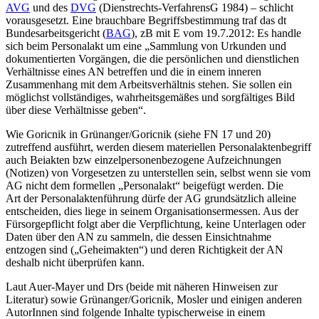
AVG
und des
DVG
(Dienstrechts-VerfahrensG 1984) – schlicht
vorausgesetzt. Eine brauchbare Begriffsbestimmung traf das dt
Bundesarbeitsgericht (
BAG
), zB mit E vom 19.7.2012:
Es handle
sich beim Personalakt um eine „
Sammlung von Urkunden und
dokumentierten Vorgängen, die die persönlichen und dienstlichen
Verhältnisse eines AN betreffen und die in einem inneren
Zusammenhang mit dem Arbeitsverhältnis stehen. Sie sollen ein
möglichst vollständiges, wahrheitsgemäßes und sorgfältiges Bild
über diese Verhältnisse geben
“.
Wie
Goricnik
in
Grünanger/Goricnik
(siehe FN 17 und 20)
zutreffend ausführt, werden diesem materiellen Personalaktenbegriff
auch Beiakten bzw einzelpersonenbezogene Aufzeichnungen
(Notizen) von Vorgesetzen zu unterstellen sein, selbst wenn sie vom
AG nicht dem formellen „Personalakt“ beigefügt werden. Die
Art der Personalaktenführung dürfe der AG grundsätzlich alleine
entscheiden, dies liege in seinem Organisationsermessen. Aus der
Fürsorgepflicht folgt aber die Verpflichtung, keine Unterlagen oder
Daten über den AN zu sammeln, die dessen Einsichtnahme
entzogen sind („Geheimakten“) und deren Richtigkeit der AN
deshalb nicht überprüfen kann.
Laut
Auer-Mayer
und
Drs
(beide mit näheren Hinweisen zur
Literatur) sowie
Grünanger/Goricnik
,
Mosler
und einigen anderen
AutorInnen
sind folgende Inhalte typischerweise in einem