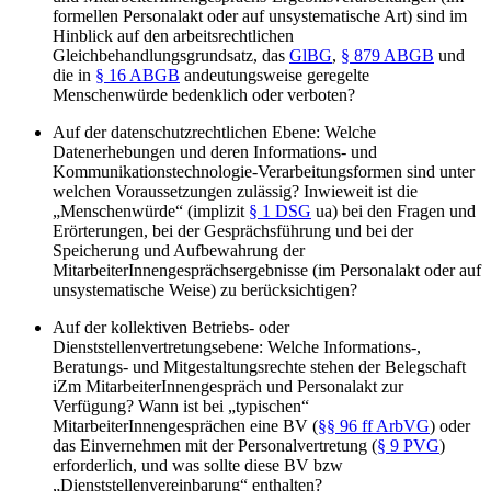
formellen Personalakt oder auf unsystematische Art) sind im
Hinblick auf den arbeitsrechtlichen
Gleichbehandlungsgrundsatz, das
GlBG
,
§ 879 ABGB
und
die in
§ 16 ABGB
andeutungsweise geregelte
Menschenwürde bedenklich oder verboten?
Auf der datenschutzrechtlichen Ebene
: Welche
Datenerhebungen und deren Informations- und
Kommunikationstechnologie-Verarbeitungsformen sind unter
welchen Voraussetzungen zulässig? Inwieweit ist die
„Menschenwürde“ (implizit
§ 1 DSG
ua) bei den Fragen und
Erörterungen, bei der Gesprächsführung und bei der
Speicherung und Aufbewahrung der
MitarbeiterInnengesprächsergebnisse (im Personalakt oder auf
unsystematische Weise) zu berücksichtigen?
Auf der kollektiven Betriebs- oder
Dienststellenvertretungsebene
: Welche Informations-,
Beratungs- und Mitgestaltungsrechte stehen der Belegschaft
iZm MitarbeiterInnengespräch und Personalakt zur
Verfügung? Wann ist bei „typischen“
MitarbeiterInnengesprächen eine BV (
§§ 96 ff ArbVG
) oder
das Einvernehmen mit der Personalvertretung (
§ 9 PVG
)
erforderlich, und was sollte diese BV bzw
„Dienststellenvereinbarung“ enthalten?