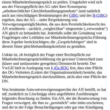
einem MitarbeiterInnengespräch zu prüfen.
Umgekehrt wird sich
aus der Fürsorgepflicht des AG oder ihrer Konsequenz
„arbeitsrechtlicher Gleichbehandlungsgrundsatz“ (und natürlich
auch aus einschlägigen Bestimmungen des
GlBG
und des
B-GlBG
)
ergeben, dass der AG – unter Respektierung von
Verweigerungsmöglichkeiten, die aus dem Persönlichkeitsrecht des
AN resultieren – sachlich „vergleichbar“ eingesetzte („verwendete“)
AN gleich zu behandeln hat. Jedenfalls sollte die Gestaltung von
Fragebögen oder Leitfäden zur MitarbeiterInnengesprächs-Führung
diese Aspekte berücksichtigen;
die „Gesprächsbögen“ sind in
diesem Sinne gleichbehandlungskonform zu gestalten.
Unklar ist, ob bezüglich der Frage einer Rechtspflicht zur
MitarbeiterInnengesprächsführung ein gewisser Unterschied zum
(klarer und umfassender geregelten) Dienstrecht besteht: Der
VwGH hielt in Auslegung von
§ 45a BDG
fest, dass eine Pflicht
des DG-Vertreters (Leiters der Organisationseinheit) bestehe, das
MitarbeiterInnengespräch durchzuführen, nicht aber eine Pflicht der
DN.
Was bestimmte Antwortverweigerungsrechte der AN betrifft, so hat
mE zusätzlich zu
Löschniggs
oben angeführten Ausführungen
folgendes Beachtung zu finden: Ein AN, der die Beantwortung von
Fragen verweigert, die ihm zu „persönlich“ oder intim erscheinen,
und der in der Folge Benachteiligungen oder gar eine Kündigung