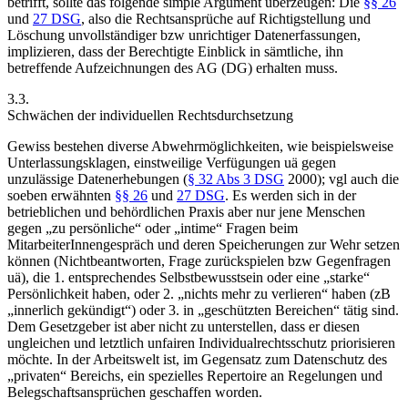
betrifft, sollte das folgende simple Argument überzeugen: Die
§§ 26
und
27 DSG
, also die Rechtsansprüche auf Richtigstellung und
Löschung unvollständiger bzw unrichtiger Datenerfassungen,
implizieren, dass der Berechtigte Einblick in sämtliche, ihn
betreffende Aufzeichnungen des AG (DG) erhalten muss.
3.3.
Schwächen der individuellen Rechtsdurchsetzung
Gewiss bestehen diverse Abwehrmöglichkeiten, wie beispielsweise
Unterlassungsklagen, einstweilige Verfügungen uä gegen
unzulässige Datenerhebungen (
§ 32 Abs 3 DSG
2000); vgl auch die
soeben erwähnten
§§ 26
und
27 DSG
. Es werden sich in der
betrieblichen und behördlichen Praxis aber nur jene Menschen
gegen „zu persönliche“ oder „intime“ Fragen beim
MitarbeiterInnengespräch und deren Speicherungen zur Wehr setzen
können (Nichtbeantworten, Frage zurückspielen bzw Gegenfragen
uä), die 1. entsprechendes Selbstbewusstsein oder eine „starke“
Persönlichkeit haben, oder 2. „nichts mehr zu verlieren“ haben (zB
„innerlich gekündigt“) oder 3. in „geschützten Bereichen“ tätig sind.
Dem Gesetzgeber ist aber nicht zu unterstellen, dass er diesen
ungleichen und letztlich unfairen Individualrechtsschutz priorisieren
möchte. In der Arbeitswelt ist, im Gegensatz zum Datenschutz des
„privaten“ Bereichs, ein spezielles Repertoire an Regelungen und
Belegschaftsansprüchen geschaffen worden.