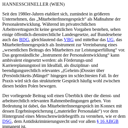
HANNES
SCHNELLER
(WIEN)
Seit den 1980er-Jahren etabliert sich, zumindest in größeren
Unternehmen, das „MitarbeiterInnengespräch“
als Maßnahme der
Personalentwicklung. Während im privatrechtlichen
Arbeitsvertragsrecht keine gesetzlichen Vorgaben bestehen, sehen
einige öffentlich-dienstrechtliche Landesgesetze, auf Bundesebene
auch das
BDG
,
gleichlautend das
VBG
und mittelbar
das
UG
, das
MitarbeiterInnengespräch als Instrument zur Vereinbarung eines
„wesentlichen Beitrags des Mitarbeiters zur Leistungserfüllung“ vor.
Das gegenständliche „Instrument der Personalentwicklung“ kann
ambivalent eingesetzt werden: als Förderungs-und
Karriereplanungstool im Idealfall, als disziplinar- und
beendigungsrechtlich relevantes „(Geheim-)Dossier über
(Persönlichkeits-)Mängel“ hingegen im schlechtesten Fall. In der
Praxis wird sich das strukturierte Gespräch häufig wohl zwischen
diesen beiden Polen bewegen.
Der vorliegende Beitrag soll einen Überblick über die dienst- und
arbeitsrechtlich relevanten Rahmenbedingungen geben. Von
Bedeutung ist dabei, das MitarbeiterInnengespräch im Konnex mit
dessen Ergebnisspeicherung („materieller Personalakt“) vor dem
Hintergrund eines Menschenwürdebegriffs
zu verstehen, wie er dem
DSG
, dem Antidiskriminierungsrecht und vor allem
§ 16 ABGB
immanent ist.