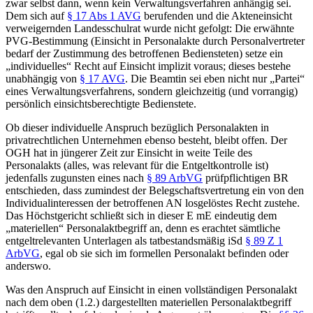
zwar selbst dann, wenn kein Verwaltungsverfahren anhängig sei.
Dem sich auf
§ 17 Abs 1 AVG
berufenden und die Akteneinsicht
verweigernden Landesschulrat wurde nicht gefolgt: Die erwähnte
PVG-Bestimmung (Einsicht in Personalakte durch Personalvertreter
bedarf der Zustimmung des betroffenen Bediensteten) setze ein
„individuelles“ Recht auf Einsicht implizit voraus; dieses bestehe
unabhängig von
§ 17 AVG
. Die Beamtin sei eben nicht nur „Partei“
eines Verwaltungsverfahrens, sondern gleichzeitig (und vorrangig)
persönlich einsichtsberechtigte Bedienstete.
Ob dieser individuelle Anspruch bezüglich Personalakten in
privatrechtlichen Unternehmen ebenso besteht, bleibt offen. Der
OGH hat in jüngerer Zeit
zur Einsicht in weite Teile des
Personalakts (alles, was relevant für die Entgeltkontrolle ist)
jedenfalls zugunsten eines nach
§ 89 ArbVG
prüfpflichtigen BR
entschieden, dass zumindest der Belegschaftsvertretung ein von den
Individualinteressen der betroffenen AN losgelöstes Recht zustehe.
Das Höchstgericht schließt sich in dieser E mE eindeutig dem
„materiellen“ Personalaktbegriff an, denn es erachtet sämtliche
entgeltrelevanten Unterlagen als tatbestandsmäßig iSd
§ 89 Z 1
ArbVG
, egal ob sie sich im formellen Personalakt befinden oder
anderswo.
Was den Anspruch auf Einsicht in einen vollständigen Personalakt
nach dem oben (1.2.) dargestellten materiellen Personalaktbegriff