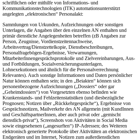
schriftlichen oder mithilfe von Informations- und
Kommunikationstechnologien (ITK) automationsunterstützt
angelegten „elektronischen“ Personalakt:
Sammlungen von Urkunden, Aufzeichnungen oder sonstigen
Unterlagen, die Angaben über den einzelnen AN enthalten und
primär dienstliche Angelegenheiten betreffen (zB Angaben zur
Person, Zeugnisse, Vordienstzeitennachweise,
Arbeitsvertrag/Dienstzettelkopie, Dienstbeschreibungen,
Personalfragebögen-Ergebnisse, Verwarnungen,
MitarbeiterInnengesprächsprotokolle und Zielvereinbarungen, Aus-
und Fortbildungen, Sozialversicherungsunterlagen,
Lohnexekutionen und ähnlich für die Personalverrechnung
Relevantes). Auch sonstige Informationen und Daten persönlicher
Natur können enthalten sein; in den „Beiakten“ können sich
personenbezogene Aufzeichnungen („Dossiers“ oder gar
„Geheimdossiers“) von Vorgesetzten ebenso befinden wie
Krankenstands- und Fehlzeitenstatistiken (und diesbezügliche
Prognosen; Notizen über „Rückkehrgespräche“
), Ergebnisse von
Gesprächsnotizen, Mailverkehr des AN allgemein (mit KundInnen
und GeschäftspartnerInnen, aber auch privat oder „gemischt
dienstlich-privat“), Screenshots von Aktivitäten in Social Media
sowie eingesehenen („angesurften“) IP-Adressen; des Weiteren
elektronisch generierte Protokolle über Aktivitäten an elektronischen
Endgeräten und im Internet, Notizen zum außerdienstlichen