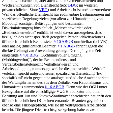
Zu den Unterschieden, aber auch zu den Gemeinsamkeiten und
Wechselwirkungen von Dienstrecht (ieS:
BDG
; im weiteren,
privatrechtlichen Sinn:
VBG
) und Arbeitsrecht ist noch anzumerken:
Weil das öffentliche Dienstrecht nur rudimentäre Bestimmungen mit
spezifischen Regelungszielen (vor allem zur Hintanhaltung von
Mobbing, sonstigen Belästigungen und bestimmten
Diskriminierungen) hinsichtlich „Menschenwürde“ oder
„Bedienstetenwürde“ enthält,
ist wohl davon auszugehen, dass
bezüglich des nicht spezifisch geregelten Persönlichkeitsschutzes
öffentlich-rechtlich Bediensteter
§ 16 ABGB
unmittelbar (bei VB)
oder analog (hinsichtlich Beamter;
§ 1 ABGB
spricht gegen die
direkte Geltung) zur Anwendung gelangt. Der in jüngerer Zeit
eingefügte
§ 43a BDG
,
„Achtungsvoller Umgang
(Mobbingverbot)“, der im Beamtendienst- und
Vertragsbedienstetenrecht Verhaltensweisen und
Arbeitsbedingungen untersagt, welche die „menschliche Würde“
verletzen, spricht aufgrund seiner spezifischen Zielsetzung (lex
specialis) mE nicht gegen eine analoge, zusätzliche Anwendbarkeit
der Wertungskriterien des aus dem Zeitalter von Rationalismus und
Humanismus stammenden
§ 16 ABGB
. Denn wie der OGH unter
Bezugnahme auf die einschlägige VwGH-Judikatur und unter
Berufung auf
Just
und
Kucsko-Stadlmayer
entschieden hat, trifft den
öffentlich-rechtlichen DG seinen ernannten Beamten gegenüber
ebenso eine Fürsorgepflicht, wie sie im vertraglichen Arbeitsrecht
besteht. Die jüngere Dienstrechtsgesetzgebung habe es zwar