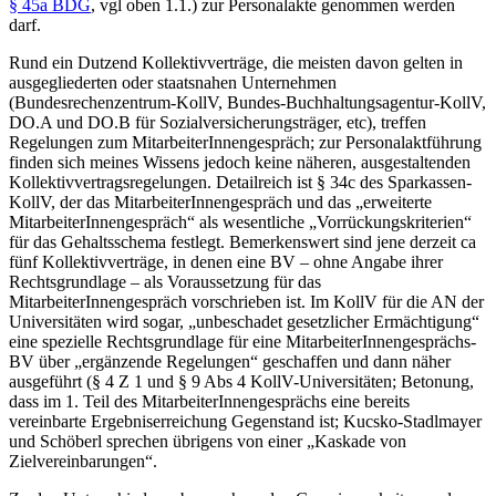
§ 45a BDG
, vgl oben 1.1.) zur Personalakte genommen werden
darf.
Rund ein Dutzend Kollektivverträge, die meisten davon gelten in
ausgegliederten oder staatsnahen Unternehmen
(Bundesrechenzentrum-KollV, Bundes-Buchhaltungsagentur-KollV,
DO.A und DO.B für Sozialversicherungsträger, etc), treffen
Regelungen zum MitarbeiterInnengespräch; zur Personalaktführung
finden sich meines Wissens jedoch keine näheren, ausgestaltenden
Kollektivvertragsregelungen.
Detailreich ist § 34c des Sparkassen-
KollV, der das MitarbeiterInnengespräch und das „erweiterte
MitarbeiterInnengespräch“ als wesentliche „Vorrückungskriterien“
für das Gehaltsschema festlegt. Bemerkenswert sind jene derzeit ca
fünf Kollektivverträge, in denen eine BV – ohne Angabe ihrer
Rechtsgrundlage – als Voraussetzung
für das
MitarbeiterInnengespräch vorschrieben ist. Im KollV für die AN der
Universitäten wird sogar, „unbeschadet gesetzlicher Ermächtigung“
eine spezielle Rechtsgrundlage für eine MitarbeiterInnengesprächs-
BV über „ergänzende Regelungen“ geschaffen und dann näher
ausgeführt (§ 4 Z 1 und § 9 Abs 4 KollV-Universitäten; Betonung,
dass im 1. Teil des MitarbeiterInnengesprächs eine bereits
vereinbarte Ergebniserreichung Gegenstand ist;
Kucsko-Stadlmayer
und
Schöberl
sprechen übrigens von einer „Kaskade von
Zielvereinbarungen“.