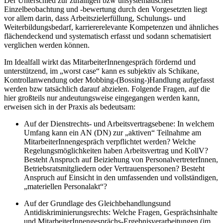
Der Unterschied zur zufälligen bzw unsystematischen
Einzelbeobachtung und -bewertung durch den Vorgesetzten liegt
vor allem darin, dass Arbeitszielerfüllung, Schulungs- und
Weiterbildungsbedarf, karriererelevante Kompetenzen und ähnliches
flächendeckend und
systematisch erfasst
und sodann
schematisiert
verglichen
werden können.
Im Idealfall wirkt das MitarbeiterInnengespräch fördernd und
unterstützend, im „worst case“ kann es subjektiv als Schikane,
Kontrollanwendung oder Mobbing-(Bossing-)Handlung aufgefasst
werden bzw tatsächlich darauf abzielen. Folgende Fragen, auf die
hier großteils nur andeutungsweise eingegangen werden kann,
erweisen sich in der Praxis als bedeutsam:
Auf der Dienstrechts- und Arbeitsvertragsebene
: In welchem
Umfang kann ein AN (DN) zur „aktiven“ Teilnahme am
MitarbeiterInnengespräch verpflichtet werden?
Welche
Regelungsmöglichkeiten haben Arbeitsvertrag und KollV?
Besteht Anspruch auf Beiziehung von PersonalvertreterInnen,
Betriebsratsmitgliedern oder Vertrauenspersonen? Besteht
Anspruch auf Einsicht in den umfassenden und vollständigen,
„materiellen Personalakt“?
Auf der Grundlage des Gleichbehandlungsund
Antidiskriminierungsrechts
: Welche Fragen, Gesprächsinhalte
und MitarbeiterInnengesprächs-Ergebnisverarbeitungen (im