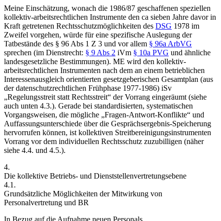
Meine Einschätzung, wonach die 1986/87 geschaffenen speziellen
kollektiv-arbeitsrechtlichen Instrumente den ca sieben Jahre davor in
Kraft getretenen Rechtsschutzmöglichkeiten des
DSG
1978
im
Zweifel vorgehen, würde für eine spezifische Auslegung der
Tatbestände des § 96 Abs 1 Z 3 und vor allem
§ 96a ArbVG
sprechen (im Dienstrecht:
§ 9 Abs 2
iVm
§ 10a PVG
und ähnliche
landesgesetzliche Bestimmungen). ME wird den kollektiv-
arbeitsrechtlichen Instrumenten nach dem an einem betrieblichen
Interessenausgleich orientierten gesetzgeberischen Gesamtplan (aus
der datenschutzrechtlichen Frühphase 1977-1986) iSv
„Regelungsstreit statt Rechtsstreit“
der Vorrang eingeräumt (siehe
auch unten 4.3.). Gerade bei standardisierten, systematischen
Vorgangsweisen, die mögliche „Fragen-Antwort-Konflikte“ und
Auffassungsunterschiede über die Gesprächsergebnis-Speicherung
hervorrufen können, ist kollektiven Streitbereinigungsinstrumenten
Vorrang vor dem individuellen Rechtsschutz zuzubilligen (näher
siehe 4.4. und 4.5.).
4.
Die kollektive Betriebs- und Dienststellenvertretungsebene
4.1.
Grundsätzliche Möglichkeiten der Mitwirkung von
Personalvertretung und BR
In Bezug auf die Aufnahme neuen Personals