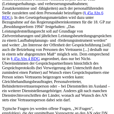
(Leistungserhaltungs- und verbesserungsmaßnahmen;
Zusatzkenntnisse und -fähigkeiten) auch der personalführenden
Stelle zuzuleiten und dem
Personalakt
beizufügen (
§ 45a Abs 6
BDG
). In den Gesetzgebungsmaterialien
wird dazu unter
Bezugnahme auf das Regierungsübereinkommen für die 18. GP zur
„Besoldungsreform 1994“
festgehalten: „
Das
Leistungsfeststellungsrecht soll auf Grundlage von
Zielvereinbarungen und jährlichen Leistungsbeurteilungsgesprächen
zu einem Laufbahnplanungs- und -förderungsinstrument werden
“
und weiter: „
Im Interesse der Offenheit der Gesprächsführung [soll]
auch die Beiziehung von Personen des Vertrauens [...] deshalb nur
in einem sehr abgegrenzten Maß
“ möglich sein. Dem entsprechend
ist in
§ 45a Abs 4 BDG
angeordnet, dass nur bei Nicht-
Übereinstimmen der GesprächspartnerInnen hinsichtlich des
Gesprächsprotokolls (bei Verweigerung der Unterschrift durch
zumindest einen Partner) auf Wunsch eines Gesprächspartners eine
Person seines Vertrauens beigezogen werden kann:
Gleichbehandlungsbeauftragter, Personalvertreter,
Behindertenvertrauensperson oder – bei Dienststellen im Ausland –
ein weiterer Dienststellenangehöriger. Anderes gilt nach manchen
Dienstrechtsvorschriften der Länder, wonach auf Wunsch des AN
stets eine Vertrauensperson dabei sein darf.
Typische Fragen (es werden offene Fragen, „W-Fragen“,
empfohlen),
die der unmittelbare Vorgesetzte an den AN oder DN