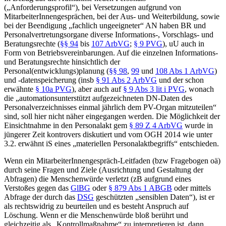
(„Anforderungsprofil“), bei Versetzungen aufgrund von
MitarbeiterInnengesprächen, bei der Aus- und Weiterbildung, sowie
bei der Beendigung „fachlich ungeeigneter“ AN haben BR und
Personalvertretungsorgane diverse Informations-, Vorschlags- und
Beratungsrechte (
§§ 94
bis
107 ArbVG
;
§ 9 PVG
), uU auch in
Form von Betriebsvereinbarungen. Auf die einzelnen Informations-
und Beratungsrechte hinsichtlich der
Personal(entwicklungs)planung (
§§ 98
,
99
und
108 Abs 1 ArbVG
)
und -datenspeicherung (insb
§ 91 Abs 2 ArbVG
und der schon
erwähnte
§ 10a PVG
), aber auch auf
§ 9 Abs 3 lit i PVG
, wonach
die „
automationsunterstützt aufgezeichneten DN-Daten
des
Personalverzeichnisses
einmal jährlich dem PV-Organ mitzuteilen
“
sind, soll hier nicht näher eingegangen werden. Die Möglichkeit der
Einsichtnahme in den Personalakt gem
§ 89 Z 4 ArbVG
wurde in
jüngerer Zeit kontrovers diskutiert
und vom OGH 2014 wie unter
3.2. erwähnt iS eines „materiellen Personalaktbegriffs“ entschieden.
Wenn ein MitarbeiterInnengespräch-Leitfaden (bzw Fragebogen oä)
durch seine Fragen und Ziele (Ausrichtung und Gestaltung der
Abfragen) die Menschenwürde verletzt (zB aufgrund eines
Verstoßes gegen das
GlBG
oder
§ 879 Abs 1 ABGB
oder mittels
Abfrage der durch das
DSG
geschützten „sensiblen Daten“), ist er
als rechtswidrig zu beurteilen und es besteht Anspruch auf
Löschung. Wenn er die Menschenwürde bloß berührt
und
gleichzeitig als „Kontrollmaßnahme“
zu interpretieren ist, dann