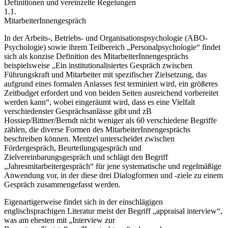
Definitionen und vereinzelte Regelungen
1.1.
MitarbeiterInnengespräch
In der Arbeits-, Betriebs- und Organisationspsychologie (
ABO-
Psychologie
) sowie ihrem Teilbereich „Personalpsychologie“ findet
sich als konzise Definition des MitarbeiterInnengesprächs
beispielsweise „
Ein institutionalisiertes Gespräch zwischen
Führungskraft und Mitarbeiter mit spezifischer Zielsetzung, das
aufgrund eines formalen Anlasses fest terminiert wird, ein größeres
Zeitbudget erfordert und von beiden Seiten ausreichend vorbereitet
werden kann
“, wobei eingeräumt wird, dass es eine Vielfalt
verschiedenster Gesprächsanlässe gibt und zB
Hossiep/Bittner/Berndt
nicht weniger als 60 verschiedene Begriffe
zählen, die diverse Formen des MitarbeiterInnengesprächs
beschreiben können.
Mentzel
unterscheidet zwischen
Fördergespräch, Beurteilungsgespräch und
Zielvereinbarungsgespräch und schlägt den Begriff
„Jahresmitarbeitergespräch“ für jene systematische und regelmäßige
Anwendung vor, in der diese drei Dialogformen und -ziele zu einem
Gespräch zusammengefasst werden.
Eigenartigerweise findet sich in der einschlägigen
englischsprachigen Literatur meist der Begriff „
appraisal interview
“,
was am ehesten mit „Interview zur