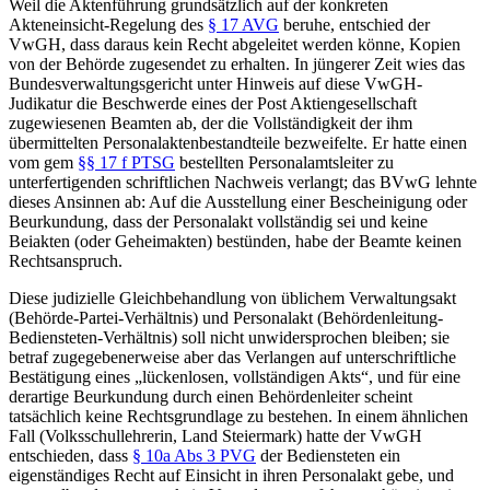
Weil die Aktenführung grundsätzlich auf der konkreten
Akteneinsicht-Regelung des
§ 17 AVG
beruhe, entschied der
VwGH, dass daraus kein Recht abgeleitet werden könne, Kopien
von der Behörde zugesendet zu erhalten.
In jüngerer Zeit wies das
Bundesverwaltungsgericht unter Hinweis auf diese VwGH-
Judikatur die Beschwerde eines der Post Aktiengesellschaft
zugewiesenen Beamten ab, der die Vollständigkeit der ihm
übermittelten Personalaktenbestandteile bezweifelte. Er hatte einen
vom gem
§§ 17 f PTSG
bestellten Personalamtsleiter zu
unterfertigenden schriftlichen Nachweis verlangt; das BVwG
lehnte
dieses Ansinnen ab: Auf die Ausstellung einer Bescheinigung oder
Beurkundung, dass der Personalakt vollständig sei und keine
Beiakten (oder Geheimakten) bestünden, habe der Beamte keinen
Rechtsanspruch.
Diese judizielle Gleichbehandlung von üblichem Verwaltungsakt
(Behörde-Partei-Verhältnis) und Personalakt (Behördenleitung-
Bediensteten-Verhältnis) soll nicht unwidersprochen bleiben; sie
betraf zugegebenerweise aber das Verlangen auf unterschriftliche
Bestätigung eines „lückenlosen, vollständigen Akts“, und für eine
derartige Beurkundung durch einen Behördenleiter scheint
tatsächlich keine Rechtsgrundlage zu bestehen. In einem ähnlichen
Fall (Volksschullehrerin, Land Steiermark) hatte der VwGH
entschieden, dass
§ 10a Abs 3 PVG
der Bediensteten ein
eigenständiges Recht auf Einsicht in ihren Personalakt gebe, und