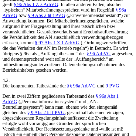
greift
§ 96 Abs 1 Z 3 ArbVG
.
In allen anderen Fällen, also bei
„typischen“ MitarbeiterInnengesprächen wird im Regelfall
§ 96a
ArbVG
bzw
§ 9 Abs 2 lit f PVG
(„Einvernehmenstatbestand“) zur
Anwendung kommen. Bei MitarbeiterInnengesprächen, welche
aufgrund ihrer Fragegestaltung und ihres tatsächlichen bzw
voraussichtlichen
Gesprächsverlaufs samt Ergebnisaufbewahrung
die Persönlichkeit des AN ausschließlich verwendungsbezogen
erfassen, kommt
§ 97 Abs 1 Z 1 ArbVG
(„Ordnungsvorschriften,
die das Verhalten der AN im Betrieb regeln“) in Betracht.
Es wird
übrigens § 96a als „Auffangtatbestand“ des
§ 96 ArbVG
angesehen,
und dementsprechend weit sollte der „Auffangbereich“ an
mitbestimmungsunterworfenen Datenerhebungsmaßnahmen des
Betriebsinhabers gesehen werden.
4.2.
Die kongruenten Tatbestände der
§§ 96a ArbVG
und
9 PVG
Den in zwei Ziffern gegliederten Tatbestand des
§ 96a Abs 1
ArbVG
(„
Personalinformationssystem
“ und „
AN-
Beurteilungssystem
“) kann man, ebenso wie den sinngemäß
gleichen
des
§ 9 Abs 2 lit f PVG
, gesamthaft als einen einzigen,
abgeschlossenen Regelungsinhalt auffassen; die Zweiteilung
erfolgte wohl vorrangig aus Gründen der sprachlichen
Verständlichkeit. Der Rechtssetzungsgedanke und -wille ist mE
jedoch ein einheitlicher: Personenbezogene Datenerfassungen und