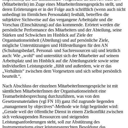
(MitarbeiterIn) im Zuge eines MitarbeiterInnengesprächs stellt, und
deren Erörterungen er in der Folge auch schriftlich (wenn auch nicht
unbedingt im förmlichen Personalakt) festhält, betreffen die
subjektive Sichtweise auf das vergangene Arbeitsjahr und die
Vorschau (Einschätzung) auf das kommende. Erörtert werden die
persönliche Performance des Mitarbeiters und der Abteilung, seine
Stärken und Schwächen im Hinblick auf Ziele der
Organisationseinheit (Abteilung) und auf persönliche Ziele,
mögliche Unterstützungen und Hilfestellungen für den AN
(Schulungsbedarf, Personal- und Sachressourcen uä) und letztlich
auch: Wie „wohl“ und unterstützt sich der Mitarbeiter auf seinem
Arbeitsplatz und im Hinblick auf die Abteilungsziele sowie seine
individuellen Leistungsziele „fühlt und außerdem, wie er das
„Verhältnis“ zwischen dem Vorgesetzen und sich selbst persönlich
beurteilt.“
,
Nach Abschluss der einzelnen MitarbeiterInnengespräche ist mit
sämtlichen MitarbeiterInnen der
Organisationseinheit eine
Teamarbeitsbesprechung durchzuführen,
was von den
Gesetzesmaterialien (vgl FN 10) ganz iSd zugrunde liegenden
„
management by objectives
“-Methode
wie folgt begründet wird:
„
Gerade weil der öffentliche Dienst in einem Zielkonflikt zwischen
sich verknappenden Ressourcen und steigenden
Leistungsanforderungen steht, soll zur Abstützung des
Instrumentariums einer leistungsgerechten Besoldung das