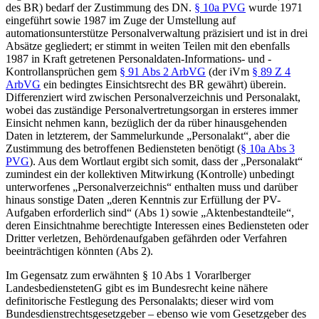
des BR) bedarf der Zustimmung des DN.
§ 10a PVG
wurde 1971
eingeführt sowie 1987 im Zuge der Umstellung auf
automationsunterstütze Personalverwaltung präzisiert und ist in drei
Absätze gegliedert; er stimmt in weiten Teilen mit den ebenfalls
1987 in Kraft getretenen Personaldaten-Informations- und -
Kontrollansprüchen gem
§ 91 Abs 2 ArbVG
(der iVm
§ 89 Z 4
ArbVG
ein bedingtes Einsichtsrecht des BR gewährt) überein.
Differenziert wird zwischen Personal
verzeichnis
und Personal
akt
,
wobei das zuständige Personalvertretungsorgan in ersteres immer
Einsicht nehmen kann, bezüglich der da rüber hinausgehenden
Daten in letzterem, der Sammelurkunde „Personalakt“, aber die
Zustimmung des betroffenen Bediensteten benötigt (
§ 10a Abs 3
PVG
). Aus dem Wortlaut ergibt sich somit, dass der „Personalakt“
zumindest ein der kollektiven Mitwirkung (Kontrolle) unbedingt
unterworfenes „Personalverzeichnis“ enthalten muss und darüber
hinaus sonstige Daten „deren Kenntnis zur Erfüllung der PV-
Aufgaben erforderlich sind“ (Abs 1) sowie „Aktenbestandteile“,
deren Einsichtnahme berechtigte Interessen eines Bediensteten oder
Dritter verletzen, Behördenaufgaben gefährden oder Verfahren
beeinträchtigen könnten (Abs 2).
Im Gegensatz zum erwähnten
§ 10 Abs 1 Vorarlberger
LandesbedienstetenG gibt es im Bundesrecht keine nähere
definitorische Festlegung des Personalakts; dieser wird vom
Bundesdienstrechtsgesetzgeber – ebenso wie vom Gesetzgeber des