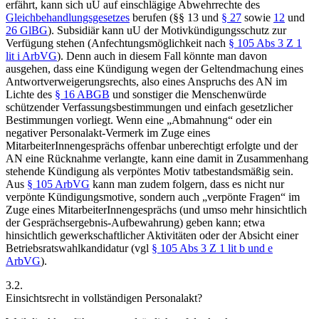
erfährt, kann sich uU auf einschlägige Abwehrrechte des
Gleichbehandlungsgesetzes
berufen (§§ 13 und
§ 27
sowie
12
und
26 GlBG
). Subsidiär kann uU der Motivkündigungsschutz zur
Verfügung stehen (Anfechtungsmöglichkeit nach
§ 105 Abs 3 Z 1
lit i ArbVG
). Denn auch in diesem Fall könnte man davon
ausgehen, dass eine Kündigung wegen der Geltendmachung eines
Antwortverweigerungsrechts, also eines Anspruchs des AN im
Lichte des
§ 16 ABGB
und sonstiger die Menschenwürde
schützender Verfassungsbestimmungen und einfach gesetzlicher
Bestimmungen vorliegt. Wenn eine „Abmahnung“ oder ein
negativer Personalakt-Vermerk im Zuge eines
MitarbeiterInnengesprächs offenbar unberechtigt erfolgte und der
AN eine Rücknahme verlangte, kann eine damit in Zusammenhang
stehende Kündigung als verpöntes Motiv tatbestandsmäßig sein.
Aus
§ 105 ArbVG
kann man zudem folgern, dass es nicht nur
verpönte Kündigungsmotive, sondern auch „verpönte Fragen“ im
Zuge eines MitarbeiterInnengesprächs (und umso mehr hinsichtlich
der Gesprächsergebnis-Aufbewahrung) geben kann; etwa
hinsichtlich gewerkschaftlicher Aktivitäten oder der Absicht einer
Betriebsratswahlkandidatur (vgl
§ 105 Abs 3 Z 1 lit b und e
ArbVG
).
3.2.
Einsichtsrecht in vollständigen Personalakt?