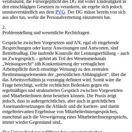
verabsäumt, die Fürsorgepflicht des DG mit voller Eindeutigkeit in
den einschlägigen Gesetzen zu verankern, sie ergebe sich jedoch
unmissverständlich aus dem
PVG
. Der DG müsse bereits von sich
aus alles tun, wofür die Personalvertretung einzutreten hat.
2.
Problemstellung und wesentliche Rechtsfragen
Gespräche zwischen Vorgesetzen und AN, egal ob eingehende
Besprechungen oder kurze Anweisungen und Antworten, sind
Betriebsalltag. Die laufende Kontrolle der Leistungserfüllung – auch
im Zwiegespräch – gehört als Teil des Wesensmerkmals
„Weisungsrecht“ (dh Konkretisierung der vertraglichen
Arbeitspflicht durch einseitige Weisung) zu den zentralen
Bestimmungselementen der „persönlichen Abhängigkeit“, über die
das Arbeitsverhältnis ja vorrangig definiert wird.
Somit wäre die
Frage berechtigt, welche rechtlichen Bedenken gegen ein
regelmäßiges und strukturiertes Gespräch zwischen Vorgesetzten
und MitarbeiterInnen denn bestehen können. Die Praxis zeigt
jedoch, dass in außergerichtlichen, aber auch in gerichtlichen
Auseinandersetzungen die Abläufe und die karriere- und damit
entgeltrelevanten Ergebnisse von MitarbeiterInnengesprächen,
manchmal auch die Verweigerung eines MitarbeiterInnengesprächs,
immer wieder Gegenstand sind.
,