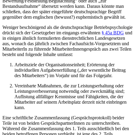
Bewertung/Feststellung/Begutachtung“ oder auch „zur
Bestandsaufnahme“ übersetzt werden kann. Daraus könnte man
schließen, dass der später eingeführte deutschsprachige Begriff
gegenüber dem englischen (bewusst?) euphemistisch gewählt ist.
Weniger beschönigend als die deutschsprachige Betriebspsychologie
drückt sich der Gesetzgeber im eingangs erwähnten
§ 45a BDG
und
in einigen ähnlich formulierten dienstrechtlichen Landesgesetzen
aus, wonach das jährlich zwischen Fachaufsicht-Vorgesetztem und
MitarbeiterIn zu führende MitarbeiterInnengespräch aus zwei Teilen
besteht und folgende Inhalte umfasst:
Arbeitsziele der Organisationseinheit; Erörterung der
individuellen Aufgabenerfüllung („der wesentliche Beitrag
des Mitarbeiters“) im Vorjahr und für das Folgejahr.
Vereinbarte Maßnahmen, die zur Leistungserhaltung oder
Leistungsverbesserung notwendig oder zweckmäßig sind;
Auflistung allfälliger Kenntnisse und Fähigkeiten, die der
Mitarbeiter auf seinem Arbeitsplatz derzeit nicht einbringen
kann.
Eine schriftliche Zusammenfassung (Gesprächsprotokoll) beider
Teile ist von beiden GesprächspartnerInnen zu unterschreiben.
Während die Zusammenfassung des 1. Teils ausschließlich bei den
beiden betroffenen Personen verbleibt, ist jene des 2. Teils