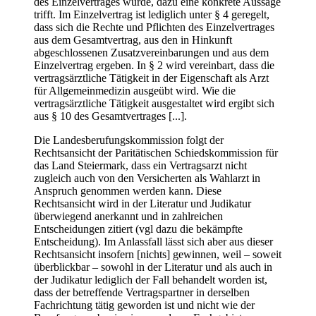
des Einzelvertrages wurde, dazu eine konkrete Aussage
trifft. Im Einzelvertrag ist lediglich unter § 4 geregelt,
dass sich die Rechte und Pflichten des Einzelvertrages
aus dem Gesamtvertrag, aus den in Hinkunft
abgeschlossenen Zusatzvereinbarungen und aus dem
Einzelvertrag ergeben. In § 2 wird vereinbart, dass die
vertragsärztliche Tätigkeit in der Eigenschaft als Arzt
für Allgemeinmedizin ausgeübt wird. Wie die
vertragsärztliche
Tätigkeit ausgestaltet wird ergibt sich
aus § 10 des Gesamtvertrages [...].
Die Landesberufungskommission folgt der
Rechtsansicht der Paritätischen Schiedskommission für
das Land Steiermark, dass ein Vertragsarzt nicht
zugleich auch von den Versicherten als Wahlarzt in
Anspruch genommen werden kann. Diese
Rechtsansicht wird in der Literatur und Judikatur
überwiegend anerkannt und in zahlreichen
Entscheidungen zitiert (vgl dazu die bekämpfte
Entscheidung). Im Anlassfall lässt sich aber aus dieser
Rechtsansicht insofern [nichts] gewinnen, weil – soweit
überblickbar – sowohl in der Literatur und als auch in
der Judikatur lediglich der Fall behandelt worden ist,
dass der betreffende Vertragspartner in derselben
Fachrichtung tätig geworden ist und nicht wie der