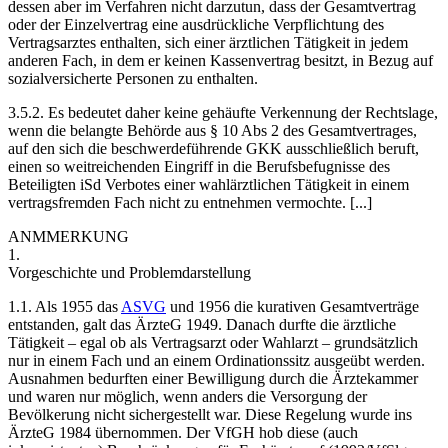
dessen aber im Verfahren nicht darzutun, dass der Gesamtvertrag
oder der Einzelvertrag eine ausdrückliche Verpflichtung des
Vertragsarztes enthalten, sich einer ärztlichen Tätigkeit in jedem
anderen Fach, in dem er keinen Kassenvertrag besitzt, in Bezug auf
sozialversicherte Personen zu enthalten.
3.5.2.
Es bedeutet daher keine gehäufte Verkennung der Rechtslage,
wenn die belangte Behörde aus § 10 Abs 2 des Gesamtvertrages,
auf den sich die beschwerdeführende GKK ausschließlich beruft,
einen so weitreichenden Eingriff in die Berufsbefugnisse des
Beteiligten iSd Verbotes einer wahlärztlichen Tätigkeit in einem
vertragsfremden Fach nicht zu entnehmen vermochte. [...]
ANMMERKUNG
1.
Vorgeschichte und Problemdarstellung
1.1.
Als 1955 das
ASVG
und 1956 die kurativen Gesamtverträge
entstanden, galt das ÄrzteG 1949. Danach durfte die ärztliche
Tätigkeit – egal ob als Vertragsarzt oder Wahlarzt – grundsätzlich
nur in einem Fach und an einem Ordinationssitz ausgeübt werden.
Ausnahmen bedurften einer Bewilligung durch die Ärztekammer
und waren nur möglich, wenn anders die Versorgung der
Bevölkerung nicht sichergestellt war. Diese Regelung wurde ins
ÄrzteG 1984 übernommen. Der VfGH hob diese (auch