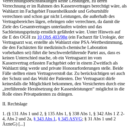
Verrechnungsbeschränkungen keine Leistungen, zu deren
Verrechnung er im Rahmen des Kassenvertrages berechtigt wäre, als
Wahlarzt im Fachgebiet Frauenheilkunde und Geburtshilfe
verrechnen und schon gar nicht Leistungen, die außerhalb des
Vertragsbereiches lägen, erbringen oder verrechnen, da damit die
Ziele des Gesamtvertrages unterlaufen würden und das
Sachleistungsprinzip ernstlich gefährdet wäre. Unter Hinweis auf
die E des
OGH
zu
10 ObS 403/98g
(ein
Facharzt für Urologie, der
Vertragsarzt war, erstellte als Wahlarzt eine PSA-Wertbestimmung,
die den Fachärzten für medizinisch-chemische Laboration
vorbehalten sei) führt die beschwerdeführende Partei aus, dass es
keinen Unterschied mache, ob ein Vertragsarzt im vom
Kassenvertrag erfassten Fachgebiet oder in einem Zweitfach als
Wahlarzt tätig werde und private Honorarforderungen stelle. Beide
Fälle stellten einen Vertragsverstoß dar. Zu berücksichtigen sei auch
der Schutz und das Wohl der Patienten. Der Vertragsarzt dürfe
keinesfalls die Möglichkeit bekommen, den Versicherten durch eine
„irreführende Herabsetzung der Kassenleistungen“ möglichst in die
Rolle eines Privatpatienten zu drängen.
II. Rechtslage
1. (§ 131 Abs 1 und 2, § 135 Abs 1, § 338 Abs 1, § 342 Abs 1 Z 2-
4, Abs 2 und 2a,
§ 343 Abs 1
,
§ 345 ASVG
; § 31 Abs 1 und 2
ÄrzteG) [...]