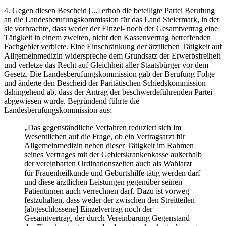
4.
Gegen diesen Bescheid [...] erhob die beteiligte Partei Berufung
an die Landesberufungskommission für das Land Steiermark, in der
sie vorbrachte, dass weder der Einzel- noch der Gesamtvertrag eine
Tätigkeit in einem zweiten, nicht den Kassenvertrag betreffenden
Fachgebiet verbiete. Eine Einschränkung der ärztlichen Tätigkeit auf
Allgemeinmedizin widerspreche dem Grundsatz der Erwerbsfreiheit
und verletze das Recht auf Gleichheit aller Staatsbürger vor dem
Gesetz. Die Landesberufungskommission gab der Berufung Folge
und änderte den Bescheid der Paritätischen Schiedskommission
dahingehend ab, dass der Antrag der beschwerdeführenden Partei
abgewiesen wurde. Begründend führte die
Landesberufungskommission aus:
„Das gegenständliche Verfahren reduziert sich im
Wesentlichen auf die Frage, ob ein Vertragsarzt für
Allgemeinmedizin neben dieser Tätigkeit im Rahmen
seines Vertrages mit der Gebietskrankenkasse außerhalb
der vereinbarten Ordinationszeiten auch als Wahlarzt
für Frauenheilkunde und Geburtshilfe tätig werden darf
und diese ärztlichen Leistungen gegenüber seinen
Patientinnen auch verrechnen darf. Dazu ist vorweg
festzuhalten, dass weder der zwischen den Streitteilen
[abgeschlossene] Einzelvertrag noch der
Gesamtvertrag, der durch Vereinbarung Gegenstand