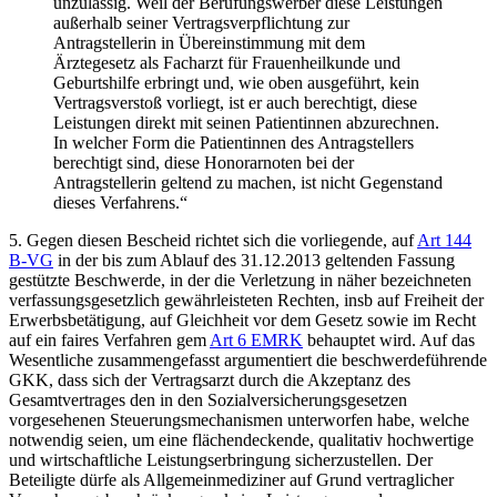
unzulässig. Weil der Berufungswerber diese Leistungen
außerhalb seiner Vertragsverpflichtung zur
Antragstellerin in Übereinstimmung mit dem
Ärztegesetz als Facharzt für Frauenheilkunde und
Geburtshilfe erbringt und, wie oben ausgeführt, kein
Vertragsverstoß vorliegt, ist er auch berechtigt, diese
Leistungen direkt mit seinen Patientinnen abzurechnen.
In welcher Form die Patientinnen des Antragstellers
berechtigt sind, diese Honorarnoten bei der
Antragstellerin geltend zu machen, ist nicht Gegenstand
dieses Verfahrens.“
5.
Gegen diesen Bescheid richtet sich die vorliegende, auf
Art 144
B-VG
in der bis zum Ablauf des 31.12.2013 geltenden Fassung
gestützte Beschwerde, in der die Verletzung in näher bezeichneten
verfassungsgesetzlich gewährleisteten Rechten, insb auf Freiheit der
Erwerbsbetätigung, auf Gleichheit vor dem Gesetz sowie im Recht
auf ein faires Verfahren gem
Art 6 EMRK
behauptet wird. Auf das
Wesentliche zusammengefasst argumentiert die beschwerdeführende
GKK, dass sich der Vertragsarzt durch die Akzeptanz des
Gesamtvertrages den in den Sozialversicherungsgesetzen
vorgesehenen Steuerungsmechanismen unterworfen habe, welche
notwendig seien, um eine flächendeckende, qualitativ hochwertige
und wirtschaftliche Leistungserbringung sicherzustellen. Der
Beteiligte dürfe als Allgemeinmediziner auf Grund vertraglicher