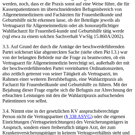
werden, noch, dass er die Praxis sonst auf eine Weise führe, die für
Kassenpatientinnen im überschneidenden Befugnisbereich von
Allgemeinmedizinern und Fachärzten für Frauenheilkunde und
Geburtshilfe nicht erkennen lasse, ob der Beteiligte jeweils als
Vertragsarzt für Allgemeinmedizin oder als honorarpflichtiger
Wahlfacharzt für Frauenheil-
kunde und Geburtshilfe tätig werde
(vgl etwa zu einem solchen Sachverhalt VwSlg 15.860A/2002).
3.3.
Auf Grund der durch die Anträge der beschwerdeführenden
Partei solcherart klar abgesteckten Sache (siehe oben Pkt I.3.) war
von der belangten Behörde nur die Frage zu beantworten, ob ein
Vertragsarzt für Allgemeinmedizin berechtigt sei, außerhalb der mit
der beschwerdeführenden Partei vereinbarten Ordinationszeiten,
also zeitlich getrennt von seiner Tätigkeit als Vertragsarzt, im
Rahmen einer weiteren Berufsbefugnis, eine Wahlarztpraxis als
Facharzt für Frauenheilkunde und Geburtshilfe zu führen. Mit der
Bejahung dieser Frage ergebe sich die Befugnis zur Abrechnung der
erbrachten Leistungen mit den die Wahlarztpraxis aufsuchenden
Patientinnen von selbst.
3.4.
Nimmt eine in der gesetzlichen KV anspruchsberechtigte
Person nicht die Vertragspartner (
§ 338 ASVG
) oder die eigenen
Einrichtungen (Vertragseinrichtungen) des Versicherungsträgers in
Anspruch, sondern einen freiberuflich tätigen Arzt, der zum
Krankenversicherungsträger in keinem Vertragsverhältnis steht und