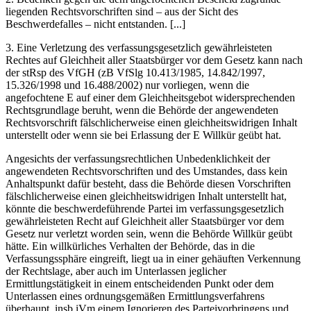
liegenden Rechtsvorschriften sind – aus der Sicht des
Beschwerdefalles – nicht entstanden. [...]
3.
Eine Verletzung des verfassungsgesetzlich gewährleisteten
Rechtes auf Gleichheit aller Staatsbürger vor dem Gesetz kann nach
der stRsp des VfGH (zB VfSlg 10.413/1985, 14.842/1997,
15.326/1998 und 16.488/2002) nur vorliegen, wenn die
angefochtene E auf einer dem Gleichheitsgebot widersprechenden
Rechtsgrundlage beruht, wenn die Behörde der angewendeten
Rechtsvorschrift fälschlicherweise einen gleichheitswidrigen Inhalt
unterstellt oder wenn sie bei Erlassung der E Willkür geübt hat.
Angesichts der verfassungsrechtlichen Unbedenklichkeit der
angewendeten Rechtsvorschriften und des Umstandes, dass kein
Anhaltspunkt dafür besteht, dass die Behörde diesen Vorschriften
fälschlicherweise einen gleichheitswidrigen Inhalt unterstellt hat,
könnte die beschwerdeführende Partei im verfassungsgesetzlich
gewährleisteten Recht auf Gleichheit aller Staatsbürger vor dem
Gesetz nur verletzt worden sein, wenn die Behörde Willkür geübt
hätte. Ein willkürliches Verhalten der Behörde, das in die
Verfassungssphäre eingreift, liegt ua in einer gehäuften Verkennung
der Rechtslage, aber auch im Unterlassen jeglicher
Ermittlungstätigkeit in einem entscheidenden Punkt oder dem
Unterlassen eines ordnungsgemäßen Ermittlungsverfahrens
überhaupt, insb iVm einem Ignorieren des Parteivorbringens und