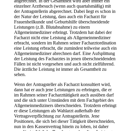
abgerechnet. In der Gesamtheit wird aber immer ein
einzelner Arztbesuch (wenn auch quartalsmäßig) mit
der Antragstellerin abgerechnet. Dabei liegt es schon in
der Natur der Leistung, dass auch ein Facharzt für
Frauenheilkunde und Geburtshilfe überschneidende
Leistungen (z.B. Blutabnahme) zu einem
Allgemeinmediziner erbringt. Trotzdem hat dabei der
Facharzt nicht eine Leistung als Allgemeinmediziner
erbracht, sondern im Rahmen seiner Facharztordination
eine Leistung erbracht, die zumindest teilweise auch ein
Allgemeinmediziner abrechnen darf. Eine Aufsplittung
der Leistung des Facharztes in jenen überschneidenden
Fällen ist nicht vorgesehen und auch nicht zielführend.
Die ärztliche Leistung ist immer als Gesamtheit zu
sehen.
Wenn der Antragsteller als Facharzt konsultiert wird,
dann hat er auch jene Leistungen zu erbringen, die er
im Rahmen seiner Facharzttätigkeit auch ausüben darf
und die sich unter Umständen mit dem Fachgebiet des
Allgemeinmediziners überschneiden. Trotzdem erbringt
er diese Leistungen als Wahlarzt außerhalb der
Vertragsverpflichtung zur Antragstellerin. Jene
Positionen, die sich bei dieser Tätigkeit überschneiden,
nun in den Kassenvertrag hinein zu loben, ist daher