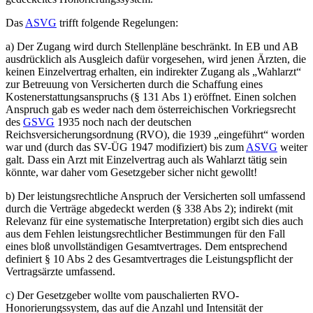
Das
ASVG
trifft folgende Regelungen:
a)
Der Zugang wird durch Stellenpläne beschränkt. In EB und AB
ausdrücklich als Ausgleich dafür vorgesehen, wird jenen Ärzten, die
keinen Einzelvertrag erhalten, ein indirekter Zugang als „Wahlarzt“
zur Betreuung von Versicherten durch die Schaffung eines
Kostenerstattungsanspruchs (§ 131 Abs 1) eröffnet. Einen solchen
Anspruch gab es weder nach dem österreichischen Vorkriegsrecht
des
GSVG
1935 noch nach der deutschen
Reichsversicherungsordnung (RVO), die 1939 „eingeführt“ worden
war und (durch das SV-ÜG 1947 modifiziert) bis zum
ASVG
weiter
galt. Dass ein Arzt mit Einzelvertrag auch als Wahlarzt tätig sein
könnte, war daher vom Gesetzgeber sicher nicht gewollt!
b)
Der leistungsrechtliche Anspruch der Versicherten soll umfassend
durch die Verträge abgedeckt werden (§ 338 Abs 2); indirekt (mit
Relevanz für eine systematische Interpretation) ergibt sich dies auch
aus dem Fehlen leistungsrechtlicher Bestimmungen für den Fall
eines bloß unvollständigen Gesamtvertrages. Dem entsprechend
definiert § 10 Abs 2 des Gesamtvertrages die Leistungspflicht der
Vertragsärzte umfassend.
c)
Der Gesetzgeber wollte vom pauschalierten RVO-
Honorierungssystem, das auf die Anzahl und Intensität der