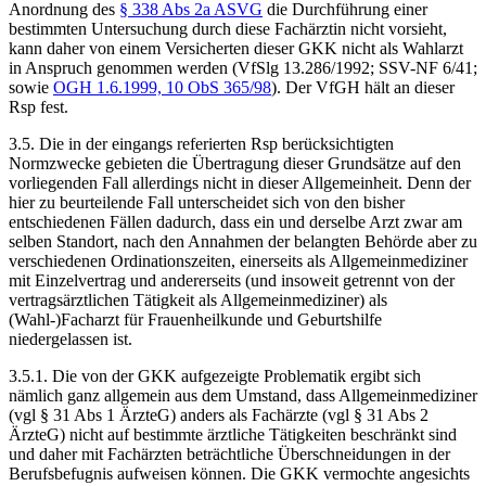
Anordnung des
§ 338 Abs 2a ASVG
die Durchführung einer
bestimmten Untersuchung durch diese Fachärztin nicht vorsieht,
kann daher von einem Versicherten dieser GKK nicht als Wahlarzt
in Anspruch genommen werden (VfSlg 13.286/1992; SSV-NF 6/41;
sowie
OGH
1.6.1999,
10 ObS 365/98
). Der VfGH hält an dieser
Rsp fest.
3.5.
Die in der eingangs referierten Rsp berücksichtigten
Normzwecke gebieten die Übertragung dieser Grundsätze auf den
vorliegenden Fall allerdings nicht in dieser Allgemeinheit. Denn der
hier zu beurteilende Fall unterscheidet sich von den bisher
entschiedenen Fällen dadurch, dass ein und derselbe Arzt zwar am
selben Standort, nach den Annahmen der belangten Behörde aber zu
verschiedenen Ordinationszeiten, einerseits als Allgemeinmediziner
mit Einzelvertrag und andererseits (und insoweit getrennt von der
vertragsärztlichen Tätigkeit als Allgemeinmediziner) als
(Wahl-)Facharzt für Frauenheilkunde und Geburtshilfe
niedergelassen ist.
3.5.1.
Die von der GKK aufgezeigte Problematik ergibt sich
nämlich ganz allgemein aus dem Umstand, dass Allgemeinmediziner
(vgl § 31 Abs 1 ÄrzteG) anders als Fachärzte (vgl § 31 Abs 2
ÄrzteG) nicht auf bestimmte ärztliche Tätigkeiten beschränkt sind
und daher mit Fachärzten beträchtliche Überschneidungen in der
Berufsbefugnis aufweisen können. Die GKK vermochte angesichts