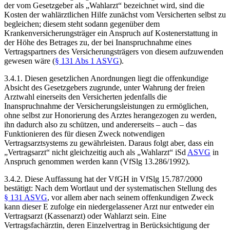
der vom Gesetzgeber als „Wahlarzt“ bezeichnet wird, sind die
Kosten der wahlärztlichen Hilfe zunächst vom Versicherten selbst zu
begleichen; diesem steht sodann gegenüber dem
Krankenversicherungsträger ein Anspruch auf Kostenerstattung in
der Höhe des Betrages zu, der bei Inanspruchnahme eines
Vertragspartners des Versicherungsträgers von diesem aufzuwenden
gewesen wäre (
§ 131 Abs 1 ASVG
).
3.4.1.
Diesen gesetzlichen Anordnungen liegt die offenkundige
Absicht des Gesetzgebers zugrunde, unter Wahrung der freien
Arztwahl einerseits den Versicherten jedenfalls die
Inanspruchnahme der Versicherungsleistungen zu ermöglichen,
ohne selbst zur Honorierung des Arztes herangezogen zu werden,
ihn dadurch also zu schützen, und andererseits – auch – das
Funktionieren des für diesen Zweck notwendigen
Vertragsarztsystems zu gewährleisten. Daraus folgt aber, dass ein
„Vertragsarzt“ nicht gleichzeitig auch als „Wahlarzt“ iSd
ASVG
in
Anspruch genommen werden kann (VfSlg 13.286/1992).
3.4.2.
Diese Auffassung hat der VfGH in VfSlg 15.787/2000
bestätigt: Nach dem Wortlaut und der systematischen Stellung des
§ 131 ASVG
, vor allem aber nach seinem offenkundigen Zweck
kann dieser E zufolge ein niedergelassener Arzt nur entweder ein
Vertragsarzt (Kassenarzt) oder Wahlarzt sein. Eine
Vertragsfachärztin, deren Einzelvertrag in Berücksichtigung der