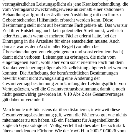
vertragsärztlichen Leistungspflicht als jene Krankenbehandlung, die
vom Vertragsarzt zweckmäßigerweise außerhalb einer stationären
Behandlung aufgrund der ärztlichen Ausbildung mit den ihm zu
Gebote stehenden Hilfsmitteln erbracht werden kann. Diese
Bestimmung stellt nicht auf bestimmte Fachgebiete ab. Das war zur
Zeit ihrer Entstehung auch kein potentieller Streitpunkt, weil sich
jeder Arzt, auch wenn er
mehrere Fächer erlernt hatte, bei der
Eintragung in die Ärzteliste für eines entscheiden musste. Auch
damals war es dem Arzt in aller Regel (vor allem bei
Überschneidungen von eingetragenem und sonst erlerntem Fach)
damit nicht verboten, Leistungen zu erbringen, die nicht vom
eingetragenen Fach, wohl aber vom sonst erlernten Fach mit dem
Krankenversicherungsträger als Einzelleistung abgerechnet werden
konnten. Die Aufhebung der berufsrechtlichen Bestimmungen
bewirkt somit nicht zwangsläufig eine Änderung der
Gesamtvertragsbestimmung zum Umfang der Leistungspflicht von
Vertragsärzten, weil die Gesamtvertragsbestimmung damit ja noch
nicht gesetzwidrig geworden ist. § 10 Abs 2 des Gesamtvertrages
gilt daher unverändert!
Man könnte mE höchstens darüber diskutieren, inwieweit diese
Gesamtvertragsbestimmung gilt, wenn die Fächer so gut wie nichts
miteinander zu tun haben, zB ein Facharzt für Augenheilkunde
zugleich Gynäkologe ist. Völlig verfehlt ist dies aber bei sich stark
überschneidenden Fächern: Wie der
VwGH
in
2002/10/0026
vom