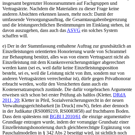
insgesamt begrenzter Honorarsummen auf Fachgruppen und
Vertragsärzte. Nachdem die Materialien zu dieser Frage keine
anderen Absichten erkennen lassen, mehr noch: Damit der
umfassende Versorgungsauftrag, die Gesamtausgabenbegrenzung
und die leistungsrechtlichen Bestimmungen im Einklang stehen, ist
davon auszugehen, dass auch das
ASVG
ein solches System
schaffen will.
e)
Der in der Stammfassung enthaltene Auftrag zur grundsätzlich an
Einzelleistungen orientierten Honorierung wurde von
Schrammel
zur Behauptung benützt, alles was von einem Vertragsarzt nicht als
Einzelleistung mit dem Krankenversicherungsträger abgerechnet
werden kann (sei es, weil dafür keine Einzelleistungsposition
besteht, sei es, weil die Leistung nicht von ihm, sondern nur von
anderen Vertragsärzten verrechenbar ist), dürfe gegen Privathonorar
erbracht werden, wofür den Versicherten dann auch ein
Kostenersatzanspruch zustünde. Die dafür vorgebrachen Argumente
erweisen sich schon bei erster Prüfung als haltlos (
Kletter
,
DRdA
2011, 20
;
Kletter
in
Pfeil
,
Sozialversicherungsrecht in der neuen
Verwaltungsgerichtsbarkeit
[in Druck] mwN), fielen aber dennoch
in der Judikatur (RS0089219, RS0083858) auf fruchtbaren Boden.
Dass dem spätestens mit
BGBl I 2010/61
die einzige argumentative
Grundlage entzogen wurde, indem der vorrangige Grundsatz einer
Einzelleistungshonorierung durch gleichberechtigte Ergänzung von
Pauschalmodellen in § 342 Abs 2 beseitigt wird, ist sichtlich noch