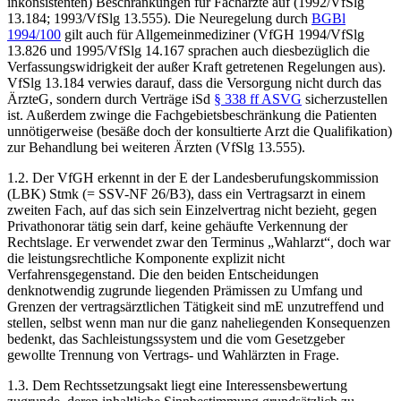
inkonsistenten) Beschränkungen für Fachärzte auf (1992/VfSlg
13.184; 1993/VfSlg 13.555). Die Neuregelung durch
BGBl
1994/100
gilt auch für Allgemeinmediziner (VfGH 1994/VfSlg
13.826 und 1995/VfSlg 14.167 sprachen auch diesbezüglich die
Verfassungswidrigkeit der außer Kraft getretenen Regelungen aus).
VfSlg 13.184 verwies darauf, dass die Versorgung nicht durch das
ÄrzteG, sondern durch Verträge iSd
§ 338 ff ASVG
sicherzustellen
ist. Außerdem zwinge die Fachgebietsbeschränkung die Patienten
unnötigerweise (besäße doch der konsultierte Arzt die Qualifikation)
zur Behandlung bei weiteren Ärzten (VfSlg 13.555).
1.2.
Der VfGH erkennt in der E der Landesberufungskommission
(LBK) Stmk (=
SSV-NF 26/B3
), dass ein Vertragsarzt in einem
zweiten Fach, auf das sich sein Einzelvertrag nicht bezieht, gegen
Privathonorar tätig sein darf, keine gehäufte Verkennung der
Rechtslage. Er verwendet zwar den Terminus „Wahlarzt“, doch war
die leistungsrechtliche Komponente explizit nicht
Verfahrensgegenstand. Die den beiden Entscheidungen
denknotwendig zugrunde liegenden Prämissen zu Umfang und
Grenzen der vertragsärztlichen Tätigkeit sind mE unzutreffend und
stellen, selbst wenn man nur die ganz naheliegenden Konsequenzen
bedenkt, das Sachleistungssystem und die vom Gesetzgeber
gewollte Trennung von Vertrags- und Wahlärzten in Frage.
1.3.
Dem Rechtssetzungsakt liegt eine Interessensbewertung