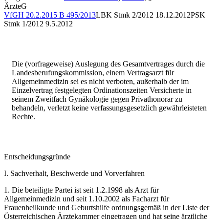
ÄrzteG
VfGH
20.2.2015
B 495/2013
LBK Stmk
2/2012
18.12.2012
PSK
Stmk
1/2012
9.5.2012
Die (vorfrageweise) Auslegung des Gesamtvertrages durch die
Landesberufungskommission, einem Vertragsarzt für
Allgemeinmedizin sei es nicht verboten, außerhalb der im
Einzelvertrag festgelegten Ordinationszeiten Versicherte in
seinem Zweitfach Gynäkologie gegen Privathonorar zu
behandeln, verletzt keine verfassungsgesetzlich gewährleisteten
Rechte.
Entscheidungsgründe
I. Sachverhalt, Beschwerde und Vorverfahren
1.
Die beteiligte Partei ist seit 1.2.1998 als Arzt für
Allgemeinmedizin und seit 1.10.2002 als Facharzt für
Frauenheilkunde und Geburtshilfe ordnungsgemäß in der Liste der
Österreichischen Ärztekammer eingetragen und hat seine ärztliche