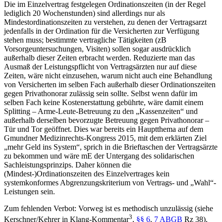
Die im Einzelvertrag festgelegen Ordinationszeiten (in der Regel
lediglich 20 Wochenstunden) sind allerdings nur als
Mindest
ordinationszeiten zu verstehen, zu denen der Vertragsarzt
jedenfalls in der Ordination für die Versicherten zur Verfügung
stehen muss; bestimmte vertragliche Tätigkeiten (zB
Vorsorgeuntersuchungen, Visiten) sollen sogar ausdrücklich
außerhalb dieser Zeiten erbracht werden. Reduzierte man das
Ausmaß der Leistungspflicht von Vertragsärzten nur auf diese
Zeiten, wäre nicht einzusehen, warum nicht auch eine Behandlung
von Versicherten im selben Fach außerhalb dieser Ordinationszeiten
gegen Privathonorar zulässig sein sollte. Selbst wenn dafür im
selben Fach keine Kostenerstattung gebührte, wäre damit einem
Splitting – Arme-Leute-Betreuung zu den „Kassenzeiten“ und
außerhalb derselben bevorzugte Betreuung gegen Privathonorar –
Tür und Tor geöffnet. Dies war bereits ein Hauptthema auf dem
Gmundner Medizinrechts-Kongress 2015, mit dem erklärten Ziel
„mehr Geld ins System“, sprich in die Brieftaschen der Vertragsärzte
zu bekommen und wäre mE der Untergang des solidarischen
Sachleistungsprinzips. Daher können die
(Mindest-)Ordinationszeiten des Einzelvertrages kein
systemkonformes Abgrenzungskriterium von Vertrags- und „Wahl“-
Leistungen sein.
Zum fehlenden Verbot: Vorweg ist es methodisch unzulässig (siehe
3
Kerschner/Kehrer
in
Klang-Kommentar
,
§§ 6
,
7 ABGB
Rz 38),