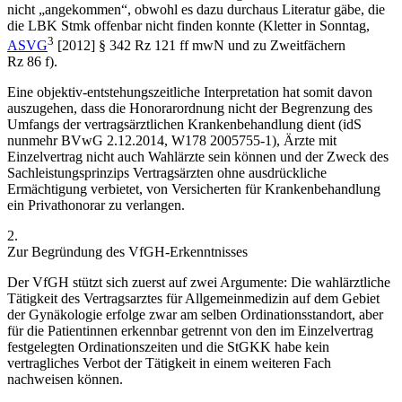
nicht „angekommen“, obwohl es dazu durchaus Literatur gäbe, die
die LBK Stmk offenbar nicht finden konnte (
Kletter
in
Sonntag
,
3
ASVG
[2012] § 342 Rz 121 ff mwN und zu Zweitfächern
Rz 86 f).
Eine objektiv-entstehungszeitliche Interpretation hat somit davon
auszugehen, dass die Honorarordnung nicht der Begrenzung des
Umfangs der vertragsärztlichen Krankenbehandlung dient (idS
nunmehr
BVwG
2.12.2014,
W178 2005755-1
), Ärzte mit
Einzelvertrag nicht auch Wahlärzte sein können und der Zweck des
Sachleistungsprinzips Vertragsärzten ohne ausdrückliche
Ermächtigung verbietet, von Versicherten für Krankenbehandlung
ein Privathonorar zu verlangen.
2.
Zur Begründung des VfGH-Erkenntnisses
Der VfGH stützt sich zuerst auf zwei Argumente: Die wahlärztliche
Tätigkeit des Vertragsarztes für Allgemeinmedizin auf dem Gebiet
der Gynäkologie erfolge zwar am selben Ordinationsstandort, aber
für die Patientinnen erkennbar getrennt von den im Einzelvertrag
festgelegten Ordinationszeiten und die StGKK habe kein
vertragliches Verbot der Tätigkeit in einem weiteren Fach
nachweisen können.