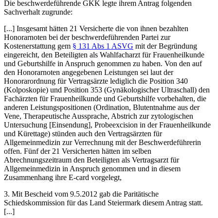
Die beschwerdeführende GKK legte ihrem Antrag folgenden
Sachverhalt zugrunde:
[...] Insgesamt hätten 21 Versicherte die von ihnen bezahlten
Honorarnoten bei der beschwerdeführenden Partei zur
Kostenerstattung gem
§ 131 Abs 1 ASVG
mit der Begründung
eingereicht, den Beteiligten als Wahlfacharzt für Frauenheilkunde
und Geburtshilfe in Anspruch genommen zu haben. Von den auf
den Honorarnoten angegebenen Leistungen sei laut der
Honorarordnung für Vertragsärzte lediglich die Position 340
(Kolposkopie) und Position 353 (Gynäkologischer Ultraschall) den
Fachärzten für Frauenheilkunde und Geburtshilfe vorbehalten, die
anderen Leistungspositionen (Ordination, Blutentnahme aus der
Vene, Therapeutische Aussprache, Abstrich zur zytologischen
Untersuchung [Einsendung], Probeexcision in der Frauenheilkunde
und Kürettage) stünden auch den Vertragsärzten für
Allgemeinmedizin zur Verrechnung mit der Beschwerdeführerin
offen. Fünf der 21 Versicherten hätten im selben
Abrechnungszeitraum den Beteiligten als Vertragsarzt für
Allgemeinmedizin in Anspruch genommen und in diesem
Zusammenhang ihre E-card vorgelegt,
3.
Mit Bescheid vom 9.5.2012 gab die Paritätische
Schiedskommission für das Land Steiermark diesem Antrag statt.
[...]