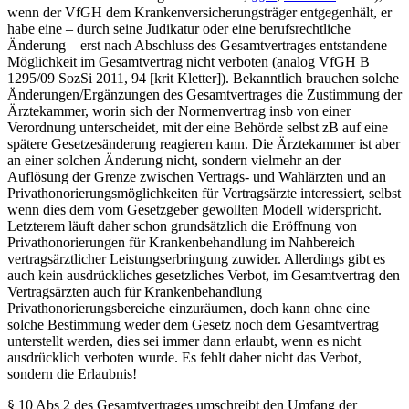
wenn der VfGH dem Krankenversicherungsträger entgegenhält, er
habe eine – durch seine Judikatur oder eine berufsrechtliche
Änderung – erst
nach Abschluss
des Gesamtvertrages entstandene
Möglichkeit im Gesamtvertrag nicht verboten (analog
VfGH
B
1295/09
SozSi 2011, 94
[krit
Kletter
]). Bekanntlich brauchen solche
Änderungen/Ergänzungen des Gesamtvertrages die Zustimmung der
Ärztekammer, worin sich der Normenvertrag insb von einer
Verordnung unterscheidet, mit der eine Behörde selbst zB auf eine
spätere Gesetzesänderung reagieren kann. Die Ärztekammer ist aber
an einer solchen Änderung nicht, sondern vielmehr an der
Auflösung der Grenze zwischen Vertrags- und Wahlärzten und an
Privathonorierungsmöglichkeiten für Vertragsärzte interessiert, selbst
wenn dies dem vom Gesetzgeber gewollten Modell widerspricht.
Letzterem läuft daher schon grundsätzlich die Eröffnung von
Privathonorierungen für Krankenbehandlung im Nahbereich
vertragsärztlicher Leistungserbringung zuwider. Allerdings gibt es
auch kein ausdrückliches gesetzliches Verbot, im Gesamtvertrag den
Vertragsärzten auch für Krankenbehandlung
Privathonorierungsbereiche einzuräumen, doch kann ohne eine
solche Bestimmung weder dem Gesetz noch dem Gesamtvertrag
unterstellt werden, dies sei immer dann erlaubt, wenn es nicht
ausdrücklich verboten wurde. Es fehlt daher nicht das Verbot,
sondern die Erlaubnis!
§ 10 Abs 2 des Gesamtvertrages umschreibt den Umfang der