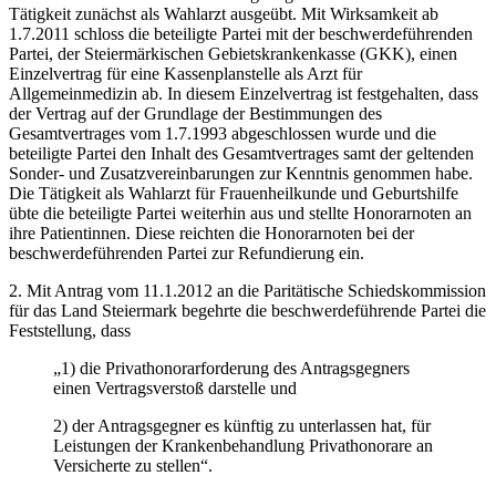
Tätigkeit zunächst als Wahlarzt ausgeübt. Mit Wirksamkeit ab
1.7.2011 schloss die beteiligte Partei mit der beschwerdeführenden
Partei, der Steiermärkischen Gebietskrankenkasse (GKK), einen
Einzelvertrag für eine Kassenplanstelle als Arzt für
Allgemeinmedizin ab. In diesem Einzelvertrag ist festgehalten, dass
der Vertrag auf der Grundlage der Bestimmungen des
Gesamtvertrages vom 1.7.1993 abgeschlossen wurde und die
beteiligte Partei den Inhalt des Gesamtvertrages samt der geltenden
Sonder- und Zusatzvereinbarungen zur Kenntnis genommen habe.
Die Tätigkeit als Wahlarzt für Frauenheilkunde und Geburtshilfe
übte die beteiligte Partei weiterhin aus und stellte Honorarnoten an
ihre Patientinnen. Diese reichten die Honorarnoten bei der
beschwerdeführenden Partei zur Refundierung ein.
2.
Mit Antrag vom 11.1.2012 an die Paritätische Schiedskommission
für das Land Steiermark begehrte die beschwerdeführende Partei die
Feststellung, dass
„1) die Privathonorarforderung des Antragsgegners
einen Vertragsverstoß darstelle und
2) der Antragsgegner es künftig zu unterlassen hat, für
Leistungen der Krankenbehandlung Privathonorare an
Versicherte zu stellen“.