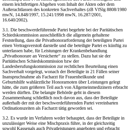
einem leichtfertigen Abgehen vom Inhalt der Akten oder dem
Außerachtlassen des konkreten Sachverhaltes (zB VfSlg 8808/1980
mwN, 14.848/1997, 15.241/1998 mwN, 16.287/2001,
16.640/2002).
3.1.
Die beschwerdeführende Partei begehrte bei der Paritätischen
Schiedskommission ausschließlich die allgemein gehaltene
Feststellung, dass die Privathonorarforderung der beteiligten Partei
einen Vertragsverstoß darstelle und die beteiligte Partei es künftig zu
unterlassen habe, für Leistungen der Krankenbehandlung
„Privathonorare an Versicherte“ zu stellen. Dazu hat sie der
Paritätischen Schiedskommission bzw der
Landesberufungskommission zur rechtlichen Beurteilung einen
Sachverhalt vorgelegt, wonach der Beteiligte in 21 Fällen seiner
Inanspruchnahme als Facharzt für Frauenheilkunde und
Geburtshilfe wahlärztliche Honorarnoten über Leistungen gelegt
hätte, die zum größeren Teil auch von Allgemeinmedizinern erbracht
werden dürften. Die belangte Behörde geht in diesem
Zusammenhang schließlich noch davon aus, dass der Beteiligte
außerhalb der mit der beschwerdeführenden Partei vereinbarten
Ordinationszeiten als Facharzt tätig geworden sei.
3.2.
Es wurde im Verfahren weder behauptet, dass der Beteiligte in
unzulässiger Weise eine Mischpraxis führe, in der gleichzeitig
sowohl Kassenals auch Privatleistungen angeboten und erbracht