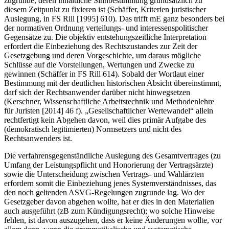
zugrunde, deren inhaltliche Sinnbestimmung grundsätzlich zu
diesem Zeitpunkt zu fixieren ist (
Schäffer
,
Kriterien juristischer
Auslegung
, in
FS Rill [1995] 610
). Das trifft mE ganz besonders bei
der normativen Ordnung verteilungs- und interessenspolitischer
Gegensätze zu. Die objektiv entstehungszeitliche Interpretation
erfordert die Einbeziehung des Rechtszustandes zur Zeit der
Gesetzgebung und deren Vorgeschichte, um daraus mögliche
Schlüsse auf die Vorstellungen, Wertungen und Zwecke zu
gewinnen (
Schäffer
in
FS Rill 614
). Sobald der Wortlaut einer
Bestimmung mit der deutlichen historischen Absicht übereinstimmt,
darf sich der Rechtsanwender darüber nicht hinwegsetzen
(
Kerschner
,
Wissenschaftliche Arbeitstechnik und Methodenlehre
für Juristen
[2014] 46 f). „Gesellschaftlicher Wertewandel“ allein
rechtfertigt kein Abgehen davon, weil dies primär Aufgabe des
(demokratisch legitimierten) Normsetzers und nicht des
Rechtsanwenders ist.
Die verfahrensgegenständliche Auslegung des Gesamtvertrages (zu
Umfang der Leistungspflicht und Honorierung der Vertragsärzte)
sowie die Unterscheidung zwischen Vertrags- und Wahlärzten
erfordern somit die Einbeziehung jenes Systemverständnisses, das
den noch geltenden ASVG-Regelungen zugrunde lag. Wo der
Gesetzgeber davon abgehen wollte, hat er dies in den Materialien
auch ausgeführt (zB zum Kündigungsrecht); wo solche Hinweise
fehlen, ist davon auszugehen, dass er keine Änderungen wollte, vor