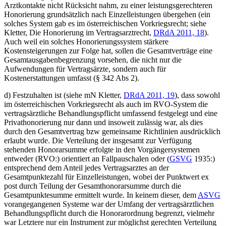
Arztkontakte nicht Rücksicht nahm, zu einer leistungsgerechteren
Honorierung grundsätzlich nach Einzelleistungen übergehen (ein
solches System gab es im österreichischen Vorkriegsrecht; siehe
Kletter
,
Die Honorierung im Vertragsarztrecht
,
DRdA 2011, 18
).
Auch weil ein solches Honorierungssystem stärkere
Kostensteigerungen zur Folge hat, sollen die Gesamtverträge eine
Gesamtausgabenbegrenzung vorsehen, die nicht nur die
Aufwendungen für Vertragsärzte, sondern auch für
Kostenerstattungen umfasst (§ 342 Abs 2).
d)
Festzuhalten ist (siehe mN
Kletter
,
DRdA 2011, 19
), dass sowohl
im österreichischen Vorkriegsrecht als auch im RVO-System die
vertragsärztliche Behandlungspflicht umfassend festgelegt und eine
Privathonorierung nur dann und insoweit zulässig war, als dies
durch den Gesamtvertrag bzw gemeinsame Richtlinien ausdrücklich
erlaubt wurde. Die Verteilung der insgesamt zur Verfügung
stehenden Honorarsumme erfolgte in den Vorgängersystemen
entweder (RVO:) orientiert an Fallpauschalen oder (
GSVG
1935:)
entsprechend dem Anteil jedes Vertragsarztes an der
Gesamtpunktezahl für Einzelleistungen, wobei der Punktwert ex
post durch Teilung der Gesamthonorarsumme durch die
Gesamtpunktesumme ermittelt wurde. In keinem dieser, dem
ASVG
vorangegangenen
Systeme war der Umfang der vertragsärztlichen
Behandlungspflicht durch die Honorarordnung begrenzt, vielmehr
war Letztere nur ein Instrument zur möglichst gerechten Verteilung