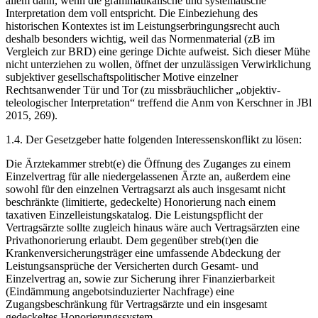
allem dann, wenn die grammatikalische und systematische
Interpretation dem voll entspricht. Die Einbeziehung des
historischen Kontextes ist im Leistungserbringungsrecht auch
deshalb besonders wichtig, weil das Normenmaterial (zB im
Vergleich zur BRD) eine geringe Dichte aufweist. Sich dieser Mühe
nicht unterziehen zu wollen, öffnet der unzulässigen Verwirklichung
subjektiver gesellschaftspolitischer Motive einzelner
Rechtsanwender Tür und Tor (zu missbräuchlicher „objektiv-
teleologischer Interpretation“ treffend die Anm von
Kerschner
in
JBl
2015, 269
).
1.4.
Der Gesetzgeber hatte folgenden Interessenskonflikt zu lösen:
Die Ärztekammer strebt(e) die Öffnung des Zuganges zu einem
Einzelvertrag für alle niedergelassenen Ärzte an, außerdem eine
sowohl für den einzelnen Vertragsarzt als auch insgesamt nicht
beschränkte (limitierte, gedeckelte) Honorierung nach einem
taxativen Einzelleistungskatalog. Die Leistungspflicht der
Vertragsärzte sollte zugleich hinaus wäre auch Vertragsärzten eine
Privathonorierung erlaubt. Dem gegenüber streb(t)en die
Krankenversicherungsträger eine umfassende Abdeckung der
Leistungsansprüche der Versicherten durch Gesamt- und
Einzelvertrag an, sowie zur Sicherung ihrer Finanzierbarkeit
(Eindämmung angebotsinduzierter Nachfrage) eine
Zugangsbeschränkung für Vertragsärzte und ein insgesamt
gedeckeltes Honorierungssystem.