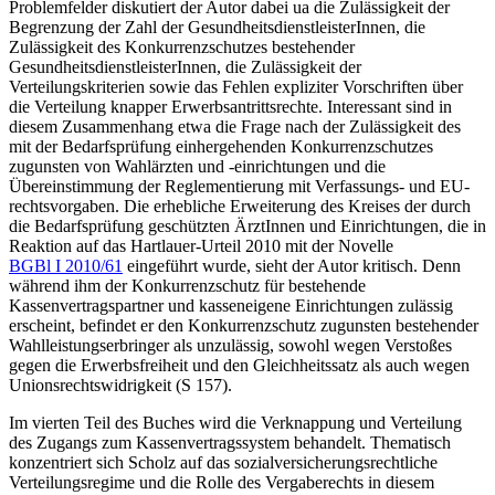
Problemfelder diskutiert der Autor dabei ua die Zulässigkeit der
Begrenzung der Zahl der GesundheitsdienstleisterInnen, die
Zulässigkeit des Konkurrenzschutzes bestehender
GesundheitsdienstleisterInnen, die Zulässigkeit der
Verteilungskriterien sowie das Fehlen expliziter Vorschriften über
die Verteilung knapper Erwerbsantrittsrechte. Interessant sind in
diesem Zusammenhang etwa die Frage nach der Zulässigkeit des
mit der Bedarfsprüfung einhergehenden Konkurrenzschutzes
zugunsten von Wahlärzten und -einrichtungen und die
Übereinstimmung der Reglementierung mit Verfassungs- und EU-
rechtsvorgaben. Die erhebliche Erweiterung des Kreises der durch
die Bedarfsprüfung geschützten ÄrztInnen und Einrichtungen, die in
Reaktion auf das
Hartlauer
-Urteil 2010 mit der Novelle
BGBl I 2010/61
eingeführt wurde, sieht der Autor kritisch. Denn
während ihm der Konkurrenzschutz für bestehende
Kassenvertragspartner und kasseneigene Einrichtungen zulässig
erscheint, befindet er den Konkurrenzschutz zugunsten bestehender
Wahlleistungserbringer als unzulässig, sowohl wegen Verstoßes
gegen die Erwerbsfreiheit und den Gleichheitssatz als auch wegen
Unionsrechtswidrigkeit (S 157).
Im vierten Teil des Buches wird die Verknappung und Verteilung
des Zugangs zum Kassenvertragssystem behandelt. Thematisch
konzentriert sich
Scholz
auf das sozialversicherungsrechtliche
Verteilungsregime und die Rolle des Vergaberechts in diesem