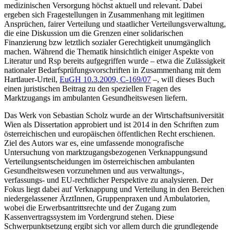
medizinischen Versorgung höchst aktuell und relevant. Dabei
ergeben sich Fragestellungen in Zusammenhang mit legitimen
Ansprüchen, fairer Verteilung und staatlicher Verteilungsverwaltung,
die eine Diskussion um die Grenzen einer solidarischen
Finanzierung bzw letztlich sozialer Gerechtigkeit unumgänglich
machen. Während die Thematik hinsichtlich einiger Aspekte von
Literatur und Rsp bereits aufgegriffen wurde – etwa die Zulässigkeit
nationaler Bedarfsprüfungsvorschriften in Zusammenhang mit dem
Hartlauer
-Urteil,
EuGH
10.3.2009,
C-169/07
–, will dieses Buch
einen juristischen Beitrag zu den speziellen Fragen des
Marktzugangs im ambulanten Gesundheitswesen liefern.
Das Werk von
Sebastian Scholz
wurde an der Wirtschaftsuniversität
Wien als Dissertation approbiert und ist 2014 in den Schriften zum
österreichischen und europäischen öffentlichen Recht erschienen.
Ziel des Autors war es, eine umfassende monografische
Untersuchung von marktzugangsbezogenen Verknappungsund
Verteilungsentscheidungen im österreichischen ambulanten
Gesundheitswesen vorzunehmen und aus verwaltungs-,
verfassungs- und EU-rechtlicher Perspektive zu analysieren. Der
Fokus liegt dabei auf Verknappung und Verteilung in den Bereichen
niedergelassener ÄrztInnen, Gruppenpraxen und Ambulatorien,
wobei die Erwerbsantrittsrechte und der Zugang zum
Kassenvertragssystem im Vordergrund stehen. Diese
Schwerpunktsetzung ergibt sich vor allem durch die grundlegende