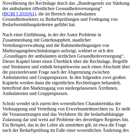
Novellierung der Rechtslage durch das „Bundesgesetz zur Stärkung
der ambulanten öffentlichen Gesundheitsversorgung“
(
BGBl I 2010/61
), die im Bereich des ambulanten
Gesundheitssektors zu Bedarfsprüfungen und Festlegung von
Bedarfsermittlungskriterien geführt hat.
Nach einer Einführung, in der der Autor Probleme in
Zusammenhang mit Güterknappheit, staatlicher
Verteilungsverwaltung und die Rahmenbedingungen von
Marktzugangsbeschränkungen aufzeigt, widmet er sich den
„Grundlagen der ambulanten ärztlichen Gesundheitsversorgung“.
Dieses Kapitel bietet einen Überblick über die Rechtslage, Begriffe
und Strukturen und enthält beispielsweise auch einen Abschnitt über
die praxisrelevante Frage nach der Abgrenzung zwischen
Ambulatorien und Gruppenpraxen. In den folgenden zwei großen
Kapiteln werden dann die eigentlichen Rechtsfragen behandelt,
betreffend den Marktzugang von niedergelassenen ÄrztInnen,
Ambulatorien und Gruppenpraxen.
Scholz
wendet sich zuerst den wesentlichen Charakteristika der
Verknappung und Verteilung von Erwerbsantrittsrechten zu. Er stellt
die Voraussetzungen und das Verfahren für die bedarfsabhängige
Zulassung dar und weist auf Probleme des derzeitigen Regimes hin.
Ein Beispiel, das in der Lehre als umstritten gilt, ist etwa die Frage
nach der Bedarfsprüfung im Falle einer wesentlichen Änderung des