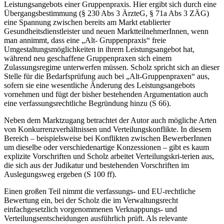
Leistungsangebots einer Gruppenpraxis. Hier ergibt sich durch eine
Übergangsbestimmung (§ 230 Abs 3 ÄrzteG, § 71a Abs 3 ZÄG)
eine Spannung zwischen bereits am Markt etablierter
Gesundheitsdienstleister und neuen MarktteilnehmerInnen, wenn
man annimmt, dass eine „Alt- Gruppenpraxis“ freie
Umgestaltungsmöglichkeiten in ihrem Leistungsangebot hat,
während neu geschaffene Gruppenpraxen sich einem
Zulassungsregime unterwerfen müssen.
Scholz
spricht sich an dieser
Stelle für die Bedarfsprüfung auch bei „Alt-Gruppenpraxen“ aus,
sofern sie eine wesentliche Änderung des Leistungsangebots
vornehmen und fügt der bisher bestehenden Argumentation auch
eine verfassungsrechtliche Begründung hinzu (S 66).
Neben dem Marktzugang betrachtet der Autor auch mögliche Arten
von Konkurrenzverhältnissen und Verteilungskonflikte. In diesem
Bereich – beispielsweise bei Konflikten zwischen BewerberInnen
um dieselbe oder verschiedenartige Konzessionen – gibt es kaum
explizite Vorschriften und
Scholz
arbeitet Verteilungskri-
terien aus,
die sich aus der Judikatur und bestehenden Vorschriften im
Auslegungsweg ergeben (S 100 ff).
Einen großen Teil nimmt die verfassungs- und EU-rechtliche
Bewertung ein, bei der
Scholz
die im Verwaltungsrecht
einfachgesetzlich vorgenommenen Verknappungs- und
Verteilungsentscheidungen ausführlich prüft. Als relevante