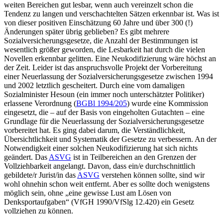
weiten Bereichen gut lesbar, wenn auch vereinzelt schon die
Tendenz zu langen und verschachtelten Sätzen erkennbar ist. Was ist
von dieser positiven Einschätzung 60 Jahre und über 300 (!)
Änderungen später übrig geblieben? Es gibt mehrere
Sozialversicherungsgesetze, die Anzahl der Bestimmungen ist
wesentlich größer geworden, die Lesbarkeit hat durch die vielen
Novellen erkennbar gelitten. Eine Neukodifizierung wäre höchst an
der Zeit. Leider ist das anspruchsvolle Projekt der Vorbereitung
einer Neuerlassung der Sozialversicherungsgesetze zwischen 1994
und 2002 letztlich gescheitert. Durch eine vom damaligen
Sozialminister
Hesoun
(ein immer noch unterschätzter Politiker)
erlassene Verordnung (
BGBl 1994/205
) wurde eine Kommission
eingesetzt, die – auf der Basis von eingeholten Gutachten – eine
Grundlage für die Neuerlassung der Sozialversicherungsgesetze
vorbereitet hat. Es ging dabei darum, die Verständlichkeit,
Übersichtlichkeit und Systematik der Gesetze zu verbessern. An der
Notwendigkeit einer solchen Neukodifizierung hat sich nichts
geändert. Das
ASVG
ist in Teilbereichen an den Grenzen der
Vollziehbarkeit angelangt. Davon, dass ein/e durchschnittlich
gebildete/r Jurist/in das
ASVG
verstehen können sollte, sind wir
wohl ohnehin schon weit entfernt. Aber es sollte doch wenigstens
möglich sein, ohne „eine gewisse Lust am Lösen von
Denksportaufgaben“ (VfGH 1990/VfSlg 12.420) ein Gesetz
vollziehen zu können.