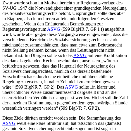
Zwar wurde schon im Motivenbericht zur Regierungsvorlage des
SV-ÜG 1947 die Notwendigkeit einer grundlegenden Neuregelung
des Sozialversicherungsrechts betont. Ursprünglich sollte dies aber
in Etappen, also in mehreren aufeinanderfolgenden Gesetzen
geschehen. Wie in den Erläuternden Bemerkungen zur
Regierungsvorlage zum
ASVG
(599 BlgNR 7. GP 1 f) ausgeführt
wird, wurde aber gegen diese Vorgangsweise eingewendet, dass die
verschiedenen Bereiche des Sozialversicherungsrechts so stark
miteinander zusammenhängen, dass man etwa zum Beitragsrecht
nicht Stellung nehmen könne, wenn das Leistungsrecht nicht
bekannt ist. Im Übrigen sollte sich das
ASVG
auf eine Kodifikation
des damals geltenden Rechts beschränken, ansonsten „
wäre zu
befürchten gewesen, dass das Hauptziel der Neuregelung des
Sozialversicherungsrechtes, nämlich das derzeit bestehende
Vorschriftenchaos durch eine einheitliche und übersichtliche
Regelung zu ersetzen, in naher Zeit nicht zu erreichen gewesen
wäre
“ (599 BlgNR 7. GP 2). Das
ASVG
sollte „
in klarer und
übersichtlicher Weise zusammenfassend dargestellt und an die
österreichischen Verhältnisse angepasst werden. Hiebei soll die Zahl
der einzelnen Bestimmungen gegenüber dem gegenwärtigen Stande
wesentlich verringert werden
“ (599 BlgNR 7. GP 2).
Diese Ziele dürften erreicht worden sein. Die Stammfassung des
ASVG
weist eine klare Struktur auf, hat tatsächlich das (damals)
gesamte Sozialversicherungsrecht einbezogen und ist sogar in