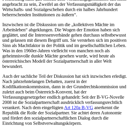
angebracht zu sein, Zweifel an der Verfassungsmäßigkeit der das
Wirtschafts- und Sozialgeschehen durch ein halbes Jahrhundert
beherrschenden Institutionen zu äußern
“.
Inzwischen ist die Diskussion um die „kollektiven Mächte im
Arbeitsleben“ abgeklungen. Die Wogen der Emotion haben sich
geglättet, und die Interessenverbände gehen durchaus selbstbewusst
und gelassen mit diesem Begriff um.
Sie verstehen sich im positiven
Sinn als Machtfaktor in der Politik und im gesellschaftlichen Leben.
Was in den 1960er-Jahren vielleicht von manchen noch als
geheimnisvolle dunkle Mächte gesehen wurde, wird heute als
österreichisches Modell der Sozialpartnerschaft in aller Welt
bewundert.
Auch der sachliche Teil der Diskussion hat sich inzwischen erledigt.
Nach jahrzehntelangen Debatten, zuerst in der
Kodifikationskommission, dann in der Grundrechtskommission und
zuletzt auch beim Österreich-Konvent,
hat der
Verfassungsgesetzgeber endlich gehandelt: Seit der B-VG-Novelle
2008
ist die Sozialpartnerschaft ausdrücklich verfassungsrechtlich
verankert. Nach dem eingefügten
Art 120a B-VG
anerkennt die
Republik die Rolle der Sozialpartner. Sie achtet deren Autonomie
und fördert den sozialpartnerschaftlichen Dialog durch die
Einrichtung von Selbstverwaltungskörpern.