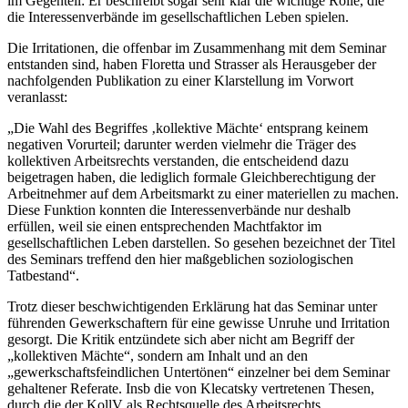
im Gegenteil: Er beschreibt sogar sehr klar die wichtige Rolle, die
die Interessenverbände im gesellschaftlichen Leben spielen.
Die Irritationen, die offenbar im Zusammenhang mit dem Seminar
entstanden sind, haben
Floretta
und
Strasser
als Herausgeber der
nachfolgenden Publikation
zu einer Klarstellung im Vorwort
veranlasst:
„Die Wahl des Begriffes ‚kollektive Mächte‘ entsprang keinem
negativen Vorurteil; darunter werden vielmehr die Träger des
kollektiven Arbeitsrechts verstanden, die entscheidend dazu
beigetragen haben, die lediglich formale Gleichberechtigung der
Arbeitnehmer auf dem Arbeitsmarkt zu einer materiellen zu machen.
Diese Funktion konnten die Interessenverbände nur deshalb
erfüllen, weil sie einen entsprechenden Machtfaktor im
gesellschaftlichen Leben darstellen. So gesehen bezeichnet der Titel
des Seminars treffend den hier maßgeblichen soziologischen
Tatbestand“.
Trotz dieser beschwichtigenden Erklärung hat das Seminar unter
führenden Gewerkschaftern für eine gewisse Unruhe und Irritation
gesorgt. Die Kritik entzündete sich aber nicht am Begriff der
„kollektiven Mächte“, sondern am Inhalt und an den
„gewerkschaftsfeindlichen Untertönen“
einzelner bei dem Seminar
gehaltener Referate. Insb die von
Klecatsky
vertretenen Thesen,
durch die der KollV als Rechtsquelle des Arbeitsrechts