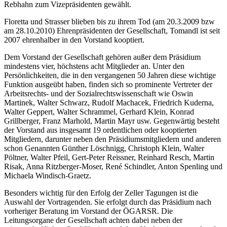
Rebhahn
zum Vizepräsidenten gewählt.
Floretta
und
Strasser
blieben bis zu ihrem Tod (am 20.3.2009 bzw
am 28.10.2010) Ehrenpräsidenten der Gesellschaft,
Tomandl
ist seit
2007 ehrenhalber in den Vorstand kooptiert.
Dem Vorstand der Gesellschaft gehören außer dem Präsidium
mindestens vier, höchstens acht Mitglieder an. Unter den
Persönlichkeiten, die in den vergangenen 50 Jahren diese wichtige
Funktion ausgeübt haben, finden sich so prominente Vertreter der
Arbeitsrechts- und der Sozialrechtswissenschaft wie
Oswin
Martinek
,
Walter Schwarz
,
Rudolf Machacek
,
Friedrich Kuderna
,
Walter Geppert
,
Walter Schrammel
,
Gerhard Klein
,
Konrad
Grillberger
,
Franz Marhold
,
Martin Mayr
usw. Gegenwärtig besteht
der Vorstand aus insgesamt 19 ordentlichen oder kooptierten
Mitgliedern, darunter neben den Präsidiumsmitgliedern und anderen
schon Genannten
Günther Löschnigg
,
Christoph Klein
,
Walter
Pöltner
,
Walter Pfeil
,
Gert-Peter Reissner
,
Reinhard Resch
,
Martin
Risak
,
Anna Ritzberger-Moser
,
René Schindler
,
Anton Spenling
und
Michaela Windisch-Graetz
.
Besonders wichtig für den Erfolg der Zeller Tagungen ist die
Auswahl der Vortragenden. Sie erfolgt durch das Präsidium nach
vorheriger Beratung im Vorstand der ÖGARSR. Die
Leitungsorgane der Gesellschaft achten dabei neben der