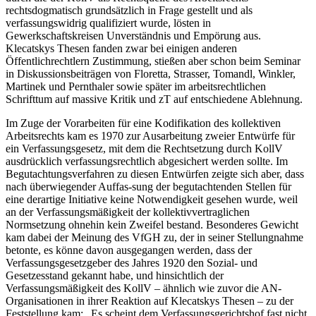
rechtsdogmatisch grundsätzlich in Frage gestellt und als
verfassungswidrig qualifiziert wurde, lösten in
Gewerkschaftskreisen Unverständnis und Empörung aus.
Klecatskys
Thesen fanden zwar bei einigen anderen
Öffentlichrechtlern Zustimmung, stießen aber schon beim Seminar
in Diskussionsbeiträgen von
Floretta
,
Strasser
,
Tomandl
,
Winkler
,
Martinek
und
Pernthaler
sowie später im arbeitsrechtlichen
Schrifttum
auf massive Kritik und zT auf entschiedene Ablehnung.
Im Zuge der Vorarbeiten für eine Kodifikation des kollektiven
Arbeitsrechts kam es 1970 zur Ausarbeitung zweier Entwürfe für
ein Verfassungsgesetz, mit dem die Rechtsetzung durch KollV
ausdrücklich verfassungsrechtlich abgesichert werden sollte.
Im
Begutachtungsverfahren zu diesen Entwürfen zeigte sich aber, dass
nach überwiegender Auffas-
sung der begutachtenden Stellen für
eine derartige Initiative keine Notwendigkeit gesehen wurde,
weil
an der Verfassungsmäßigkeit der kollektivvertraglichen
Normsetzung ohnehin kein Zweifel bestand. Besonderes Gewicht
kam dabei der Meinung des VfGH zu, der in seiner Stellungnahme
betonte, es könne davon ausgegangen werden, dass der
Verfassungsgesetzgeber des Jahres 1920 den Sozial- und
Gesetzesstand gekannt habe, und hinsichtlich der
Verfassungsmäßigkeit des KollV – ähnlich wie zuvor die AN-
Organisationen in ihrer Reaktion auf
Klecatskys
Thesen – zu der
Feststellung kam: „
Es scheint dem Verfassungsgerichtshof fast nicht