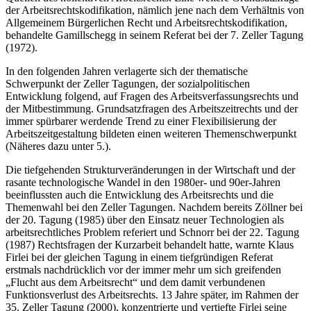
der Arbeitsrechtskodifikation, nämlich jene nach dem Verhältnis von
Allgemeinem Bürgerlichen Recht und Arbeitsrechtskodifikation,
behandelte
Gamillschegg
in seinem Referat bei der 7. Zeller Tagung
(1972).
In den folgenden Jahren verlagerte sich der thematische
Schwerpunkt der Zeller Tagungen, der sozialpolitischen
Entwicklung folgend, auf Fragen des Arbeitsverfassungsrechts und
der Mitbestimmung. Grundsatzfragen des Arbeitszeitrechts und der
immer spürbarer werdende Trend zu einer Flexibilisierung der
Arbeitszeitgestaltung bildeten einen weiteren Themenschwerpunkt
(Näheres dazu unter 5.).
Die tiefgehenden Strukturveränderungen in der Wirtschaft und der
rasante technologische Wandel in den 1980er- und 90er-Jahren
beeinflussten auch die Entwicklung des Arbeitsrechts und die
Themenwahl bei den Zeller Tagungen. Nachdem bereits
Zöllner
bei
der 20. Tagung (1985) über den Einsatz neuer Technologien als
arbeitsrechtliches Problem referiert und
Schnorr
bei der 22. Tagung
(1987) Rechtsfragen der Kurzarbeit behandelt hatte, warnte
Klaus
Firlei
bei der gleichen Tagung in einem tiefgründigen Referat
erstmals nachdrücklich vor der immer mehr um sich greifenden
„Flucht aus dem Arbeitsrecht“ und dem damit verbundenen
Funktionsverlust des Arbeitsrechts.
13 Jahre später, im Rahmen der
35. Zeller Tagung (2000), konzentrierte und vertiefte
Firlei
seine