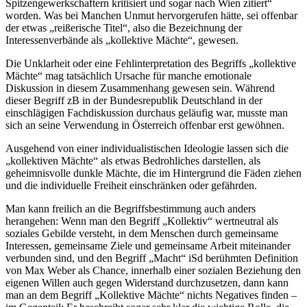
Spitzengewerkschaftern kritisiert und sogar nach Wien zitiert“
worden. Was bei Manchen Unmut hervorgerufen hätte, sei offenbar
der etwas „reißerische Titel“, also die Bezeichnung der
Interessenverbände als „kollektive Mächte“, gewesen.
Die Unklarheit oder eine Fehlinterpretation des Begriffs „kollektive
Mächte“ mag tatsächlich Ursache für manche emotionale
Diskussion in diesem Zusammenhang gewesen sein. Während
dieser Begriff zB in der Bundesrepublik Deutschland in der
einschlägigen Fachdiskussion durchaus geläufig war,
musste man
sich an seine Verwendung in Österreich offenbar erst gewöhnen.
Ausgehend von einer individualistischen Ideologie lassen sich die
„kollektiven Mächte“ als etwas Bedrohliches darstellen, als
geheimnisvolle dunkle Mächte, die im Hintergrund die Fäden ziehen
und die individuelle Freiheit einschränken oder gefährden.
Man kann freilich an die Begriffsbestimmung auch anders
herangehen: Wenn man den Begriff „Kollektiv“ wertneutral als
soziales Gebilde versteht, in dem Menschen durch gemeinsame
Interessen, gemeinsame Ziele und gemeinsame Arbeit miteinander
verbunden sind, und den Begriff „Macht“ iSd berühmten Definition
von
Max Weber
als Chance, innerhalb einer sozialen Beziehung den
eigenen Willen auch gegen Widerstand durchzusetzen, dann kann
man an dem Begriff „Kollektive Mächte“ nichts Negatives finden –