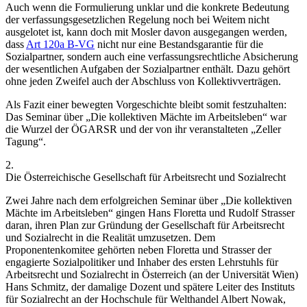
Auch wenn die Formulierung unklar
und die konkrete Bedeutung
der verfassungsgesetzlichen Regelung noch bei Weitem nicht
ausgelotet ist, kann doch mit
Mosler
davon ausgegangen werden,
dass
Art 120a B-VG
nicht nur eine Bestandsgarantie für die
Sozialpartner, sondern auch eine verfassungsrechtliche Absicherung
der wesentlichen Aufgaben der Sozialpartner enthält. Dazu gehört
ohne jeden Zweifel auch der Abschluss von Kollektivverträgen.
Als Fazit einer bewegten Vorgeschichte bleibt somit festzuhalten:
Das Seminar über „Die kollektiven Mächte im Arbeitsleben“ war
die Wurzel der ÖGARSR und der von ihr veranstalteten „Zeller
Tagung“.
2.
Die Österreichische Gesellschaft für Arbeitsrecht und Sozialrecht
Zwei Jahre nach dem erfolgreichen Seminar über „Die kollektiven
Mächte im Arbeitsleben“ gingen
Hans Floretta
und
Rudolf Strasser
daran, ihren Plan zur Gründung der Gesellschaft für Arbeitsrecht
und Sozialrecht in die Realität umzusetzen. Dem
Proponentenkomitee gehörten neben
Floretta
und
Strasser
der
engagierte Sozialpolitiker und Inhaber des ersten Lehrstuhls für
Arbeitsrecht und Sozialrecht in Österreich (an der Universität Wien)
Hans Schmitz
, der damalige Dozent und spätere Leiter des Instituts
für Sozialrecht an der Hochschule für Welthandel
Albert Nowak
,