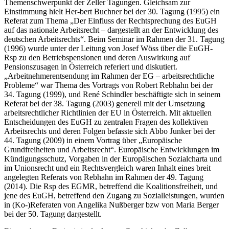
Themenschwerpunkt der Zeller Tagungen. Gleichsam zur
Einstimmung hielt
Her-
bert Buchner
bei der 30. Tagung (1995) ein
Referat zum Thema „Der Einfluss der Rechtsprechung des EuGH
auf das nationale Arbeitsrecht – dargestellt an der Entwicklung des
deutschen Arbeitsrechts“. Beim Seminar im Rahmen der 31. Tagung
(1996) wurde unter der Leitung von
Josef Wöss
über die EuGH-
Rsp zu den Betriebspensionen und deren Auswirkung auf
Pensionszusagen in Österreich referiert und diskutiert.
„Arbeitnehmerentsendung im Rahmen der EG – arbeitsrechtliche
Probleme“ war Thema des Vortrags von
Robert Rebhahn
bei der
34. Tagung (1999), und
René Schindler
beschäftigte sich in seinem
Referat bei der 38. Tagung (2003) generell mit der Umsetzung
arbeitsrechtlicher Richtlinien der EU in Österreich. Mit aktuellen
Entscheidungen des EuGH zu zentralen Fragen des kollektiven
Arbeitsrechts und deren Folgen befasste sich
Abbo Junker
bei der
44. Tagung (2009) in einem Vortrag über „Europäische
Grundfreiheiten und Arbeitsrecht“. Europäische Entwicklungen im
Kündigungsschutz, Vorgaben in der Europäischen Sozialcharta und
im Unionsrecht und ein Rechtsvergleich waren Inhalt eines breit
angelegten Referats von Rebhahn im Rahmen der 49. Tagung
(2014). Die Rsp des EGMR, betreffend die Koalitionsfreiheit, und
jene des EuGH, betreffend den Zugang zu Sozialleistungen, wurden
in (Ko-)Referaten von
Angelika Nußberger
bzw von
Maria Berger
bei der 50. Tagung dargestellt.