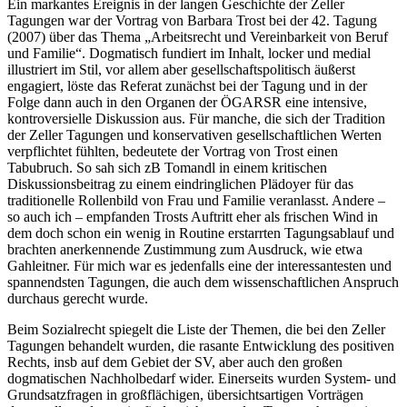
Ein markantes Ereignis in der langen Geschichte der Zeller
Tagungen war der Vortrag von
Barbara Trost
bei der 42. Tagung
(2007) über das Thema „Arbeitsrecht und Vereinbarkeit von Beruf
und Familie“. Dogmatisch fundiert im Inhalt, locker und medial
illustriert im Stil, vor allem aber gesellschaftspolitisch äußerst
engagiert, löste das Referat zunächst bei der Tagung und in der
Folge dann auch in den Organen der ÖGARSR eine intensive,
kontroversielle Diskussion aus. Für manche, die sich der Tradition
der Zeller Tagungen und konservativen gesellschaftlichen Werten
verpflichtet fühlten, bedeutete der Vortrag von
Trost
einen
Tabubruch. So sah sich zB
Tomandl
in einem kritischen
Diskussionsbeitrag zu einem eindringlichen Plädoyer für das
traditionelle Rollenbild von Frau und Familie veranlasst. Andere –
so auch ich – empfanden
Trosts
Auftritt eher als frischen Wind in
dem doch schon ein wenig in Routine erstarrten Tagungsablauf und
brachten anerkennende Zustimmung zum Ausdruck, wie etwa
Gahleitner
.
Für mich war es jedenfalls eine der interessantesten und
spannendsten Tagungen, die auch dem wissenschaftlichen Anspruch
durchaus gerecht wurde.
Beim Sozialrecht spiegelt die Liste der Themen, die bei den Zeller
Tagungen behandelt wurden, die rasante Entwicklung des positiven
Rechts, insb auf dem Gebiet der SV, aber auch den großen
dogmatischen Nachholbedarf wider. Einerseits wurden System- und
Grundsatzfragen in großflächigen, übersichtsartigen Vorträgen