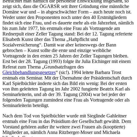
Betrachtet man nämlich die personelle Entwicklung insgesamt, so
zeigt sich, dass die ÖGARSR seit ihrer Gründung eine männliche
Domäne war und – in abgeschwächter Form – auch heute noch ist.
Weder unter den Proponenten noch unter den 40 Erstmitgliedern
findet sich eine Frau, und es dauerte mehr als ein Jahrzehnt, nämlich
bis zum Jahr 1977, bis erstmals eine Frau als Vortragende am
Rednerpult einer Zeller Tagung stand: Bei der 12. Tagung referierte
Elisabeth Kunst
über das Thema „Haftpflicht und
Sozialversicherung“. Damit war aber keineswegs der Bann
gebrochen –
Kunst
sollte die erste und einzige weibliche
Vortragende in den ersten 25 Jahren der Zeller Tagungen bleiben.
Erst bei der 28. Tagung (1993) folgte ihr
Julia Eichinger
mit einem
Referat zum Thema „Grundsatzfragen des
Gleichbehandlungsgesetzes
“ (sic!). 1994 leitete
Barbara Trost
erstmals ein Seminar. Mit der Übernahme der Präsidentschaft durch
Karl Spielbüchler
änderte sich das Bild ein wenig: Bei der ersten
von ihm geleiteten Tagung im Jahr 2002 fungierte
Beatrix Karl
als
Seminarleiterin, und ab der 39. Tagung (2004) war bei jeder der
folgenden Tagungen zumindest eine Frau als Vortragende oder als
Seminarleiterin beteiligt.
Nach dem Tod von
Spielbüchler
wurde mit
Sieglinde Gahleitner
erstmals eine Frau in das Präsidium der Gesellschaft gewählt. Dem
Vorstand gehören außer ihr weitere zwei Frauen als (kooptierte)
Mitglieder an, nämlich
Anna Ritzberger-Moser
und
Michaela