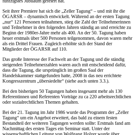
fünfzigstes Jubiläum gefeiert hat.
Seit ihrer Premiere hat sich die „Zeller Tagung“ – und mit ihr die
ÖGARSR – dynamisch entwickelt. Während an der ersten Tagung
„nur“ 121 Personen teilnahmen, stieg die Zahl der Teilnehmerinnen
und Teilnehmer in den folgenden Jahren ständig an und erreichte zu
Beginn der 1980er-Jahre mehr als 400. An der 50. Tagung haben
heuer erstmals über 500 Personen teilgenommen, davon waren mehr
als ein Drittel Frauen. Zugleich erhöhte sich der Stand der
Mitglieder der ÖGARSR auf 110.
Das große Interesse der Fachwelt an der Tagung und die ständig
steigenden Teilnehmerzahlen waren auch mit entscheidend dafür,
dass die Tagung, die ursprünglich im großen Saal der
Handelskammer stattgefunden hatte, 2008 in das neu errichtete
Kongresszentrum „übersiedelte“ (siehe auch unten 3.3.).
Bei den bisherigen 50 Tagungen haben insgesamt mehr als 130
Referentinnen und Referenten Vorträge zu ca 220 arbeitsrechtlichen
oder sozialrechtlichen Themen gehalten.
Bei der 21. Tagung im Jahr 1986 wurde das Programm der „Zeller
Tagung“ um ein Angebot erweitert, das bald zu einem festen
Bestandteil der weiteren Tagungen werden sollte: Erstmals fand am
Nachmittag des ersten Tages ein Seminar statt. Unter der
wissenschaftlichen Leitung von
Wolfgang Holzer
wurde über