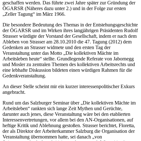
geschaffen werden. Das führte zwei Jahre später zur Gründung der
ÖGARSR (Näheres dazu unter 2.) und in der Folge zur ersten
„Zeller Tagung“ im März 1966.
Die besondere Bedeutung des Themas in der Entstehungsgeschichte
der ÖGARSR und im Wirken ihres langjährigen Präsidenten
Rudolf
Strasser
würdigte der Vorstand der Gesellschaft, indem er nach dem
Ableben von
Strasser
am 28.10.2010 die 47. Tagung (2012) dem
Gedenken an
Strasser
widmete und den ersten Tag der
Veranstaltung unter das Motto „Die kollektiven Mächte im
Arbeitsleben heute“ stellte. Grundlegende Referate von
Jabornegg
und
Mosler
zu zentralen Themen des kollektiven Arbeitsrechts und
eine lebhafte Diskussion bildeten einen würdigen Rahmen für die
Gedenkveranstaltung.
An dieser Stelle scheint mir ein kurzer interessenpolitischer Exkurs
angebracht.
Rund um das Salzburger Seminar über „Die kollektiven Mächte im
Arbeitsleben“ rankten sich lange Zeit Mythen und Gerüchte,
darunter auch jenes, diese Veranstaltung wäre bei den etablierten
Interessenvertretungen, vor allem bei den AN-Organisationen, auf
heftige Kritik und Ablehnung gestoßen.
Strasser
berichtet,
Floretta
,
der als Direktor der Arbeiterkammer Salzburg die Organisation der
Veranstaltung übernommen hatte, sei danach „von