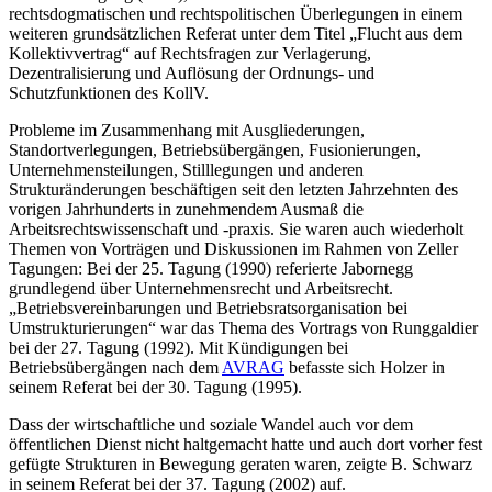
rechtsdogmatischen und rechtspolitischen Überlegungen in einem
weiteren grundsätzlichen Referat unter dem Titel „Flucht aus dem
Kollektivvertrag“ auf Rechtsfragen zur Verlagerung,
Dezentralisierung und Auflösung der Ordnungs- und
Schutzfunktionen des KollV.
Probleme im Zusammenhang mit Ausgliederungen,
Standortverlegungen, Betriebsübergängen, Fusionierungen,
Unternehmensteilungen, Stilllegungen und anderen
Strukturänderungen beschäftigen seit den letzten Jahrzehnten des
vorigen Jahrhunderts in zunehmendem Ausmaß die
Arbeitsrechtswissenschaft und -praxis. Sie waren auch wiederholt
Themen von Vorträgen und Diskussionen im Rahmen von Zeller
Tagungen: Bei der 25. Tagung (1990) referierte
Jabornegg
grundlegend über Unternehmensrecht und Arbeitsrecht.
„Betriebsvereinbarungen und Betriebsratsorganisation bei
Umstrukturierungen“ war das Thema des Vortrags von
Runggaldier
bei der 27. Tagung (1992). Mit Kündigungen bei
Betriebsübergängen nach dem
AVRAG
befasste sich
Holzer
in
seinem Referat bei der 30. Tagung (1995).
Dass der wirtschaftliche und soziale Wandel auch vor dem
öffentlichen Dienst nicht haltgemacht hatte und auch dort vorher fest
gefügte Strukturen in Bewegung geraten waren, zeigte
B. Schwarz
in seinem Referat bei der 37. Tagung (2002) auf.