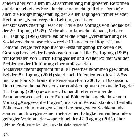
spielen aber vor allem im Zusammenhang mit größeren Reformen
auf dem Gebiet des Sozialrechts eine wichtige Rolle. Dem trägt
auch die Programmgestaltung der Zeller Tagungen immer wieder
Rechnung: „Neue Wege im Leistungsrecht der
Pensionsversicherung“ war der Titel eines Vortrags von
Sedlak
bei
der 20. Tagung (1985). Mehr als ein Jahrzehnt danach, bei der
31. Tagung (1996) stellte
Jabloner
die Frage „Vereinfachung des
Sozialversicherungsrechts – reelle Chance oder Utopie?“, und
Tomandl
zeigte rechtspolitische Gestaltungsmöglichkeiten des
Gesetzgebers bei der Pensionsreform auf. Die 33. Tagung (1998)
mit Referaten von
Ulrich Runggaldier
und
Walter Pöltner
war den
Problemen der Einführung einer umfassenden
Sozialversicherungspflicht für alle Erwerbseinkommen gewidmet.
Bei der 39. Tagung (2004) stand nach Referaten von
Josef Wöss
und von
Franz Schrank
die Pensionsreform 2003 zur Diskussion.
Dem Generalthema Pensionsharmonisierung war der zweite Tag der
41. Tagung (2006) gewidmet.
Tomandl
referierte über den
Paradigmenwechsel in der PV und
Pöltner
behandelte in seinem
Vortrag „Ausgewählte Fragen“, insb zum Pensionskonto. Ebenfalls
Pöltner
– nicht nur wegen seiner hervorragenden Sachkenntnis,
sondern auch wegen seiner rhetorischen Fähigkeiten ein besonders
gefragter Vortragender – sprach bei der 47. Tagung (2012) über
„Neue Probleme bei der Invaliditätspension“.
3.3.