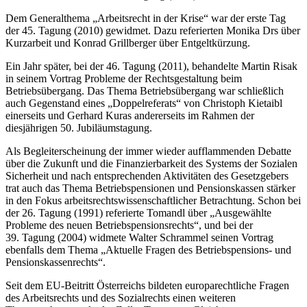
Dem Generalthema „Arbeitsrecht in der Krise“ war der erste Tag
der 45. Tagung (2010) gewidmet. Dazu referierten
Monika Drs
über
Kurzarbeit und
Konrad Grillberger
über Entgeltkürzung.
Ein Jahr später, bei der 46. Tagung (2011), behandelte
Martin Risak
in seinem Vortrag Probleme der Rechtsgestaltung beim
Betriebsübergang. Das Thema Betriebsübergang war schließlich
auch Gegenstand eines „Doppelreferats“ von
Christoph Kietaibl
einerseits und
Gerhard Kuras
andererseits im Rahmen der
diesjährigen 50. Jubiläumstagung.
Als Begleiterscheinung der immer wieder aufflammenden Debatte
über die Zukunft und die Finanzierbarkeit des Systems der Sozialen
Sicherheit und nach entsprechenden Aktivitäten des Gesetzgebers
trat auch das Thema Betriebspensionen und Pensionskassen stärker
in den Fokus arbeitsrechtswissenschaftlicher Betrachtung. Schon bei
der 26. Tagung (1991) referierte
Tomandl
über „Ausgewählte
Probleme des neuen Betriebspensionsrechts“, und bei der
39. Tagung (2004) widmete
Walter Schrammel
seinen Vortrag
ebenfalls dem Thema „Aktuelle Fragen des Betriebspensions- und
Pensionskassenrechts“.
Seit dem EU-Beitritt Österreichs bildeten europarechtliche Fragen
des Arbeitsrechts und des Sozialrechts einen weiteren