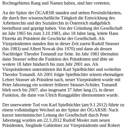
Rechtsgebieten Rang und Namen haben, sind hier vertreten.
An der Spitze der ÖGARSR standen und stehen Persönlichkeiten,
die durch ihre wissenschaftliche Tätigkeit die Entwicklung des
Arbeitsrechts und des Sozialrechts in Österreich maßgeblich
beeinflusst und geprägt haben. Von der Gründung der Gesellschaft
im Jahr 1965 bis zum 3.10.1983, also 18 Jahre lang, leitete
Hans
Floretta
als Präsident die Geschicke der Gesellschaft. Als
Vizepräsidenten standen ihm in dieser Zeit zuerst
Rudolf Strasser
(bis 1983) und
Albert Nowak
(bis 1970) und dann als dessen
Nachfolger
Theodor Tomandl
zur Seite. Im Jahr 1983 übernahm
dann
Strasser
selbst die Funktion des Präsidenten und übte sie
weitere
18 Jahre hindurch bis zum Jahr 2001 aus. Als
Vizepräsidenten unterstützten ihn
Karl Spielbüchler
und weiterhin
Theodor Tomandl
. Ab 2001 folgte
Spielbüchler
seinem ehemaligen
Lehrer
Strasser
als Präsident nach, neuer Vizepräsident wurde mit
Peter Jabornegg
ein weiterer früherer
Strasser
-Schüler,
Tomandl
blieb noch bis 2007, also insgesamt 37 Jahre lang (!), in dieser
Funktion, die dann von
Ulrich Runggaldier
übernommen wurde.
Der unerwartete Tod von
Karl Spielbüchler
(am 9.1.2012) führte zu
einem vollständigen Wechsel an der Spitze der ÖGARSR: Nach
kurzer interimistischer Leitung der Gesellschaft durch
Peter
Jabornegg
wurden am 22.3.2012
Rudolf Mosler
zum neuen
Präsidenten,
Sieglinde Gahleitner
zur Vizepräsidentin und
Robert