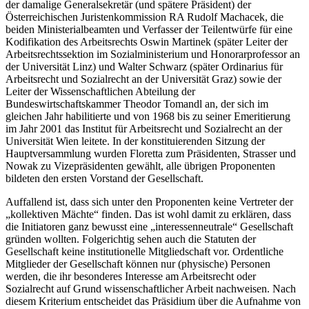
der damalige Generalsekretär (und spätere Präsident) der
Österreichischen Juristenkommission RA
Rudolf Machacek
, die
beiden Ministerialbeamten und Verfasser der Teilentwürfe für eine
Kodifikation des Arbeitsrechts
Oswin Martinek
(später Leiter der
Arbeitsrechtssektion im Sozialministerium und Honorarprofessor an
der Universität Linz) und
Walter Schwarz
(später Ordinarius für
Arbeitsrecht und Sozialrecht an der Universität Graz) sowie der
Leiter der Wissenschaftlichen Abteilung der
Bundeswirtschaftskammer
Theodor Tomandl
an, der sich im
gleichen Jahr habilitierte und von 1968 bis zu seiner Emeritierung
im Jahr 2001 das Institut für Arbeitsrecht und Sozialrecht an der
Universität Wien leitete. In der konstituierenden Sitzung der
Hauptversammlung wurden Floretta zum Präsidenten,
Strasser
und
Nowak
zu Vizepräsidenten gewählt, alle übrigen Proponenten
bildeten den ersten Vorstand der Gesellschaft.
Auffallend ist, dass sich unter den Proponenten keine Vertreter der
„kollektiven Mächte“ finden. Das ist wohl damit zu erklären, dass
die Initiatoren ganz bewusst eine „interessenneutrale“ Gesellschaft
gründen wollten.
Folgerichtig sehen auch die Statuten der
Gesellschaft keine institutionelle Mitgliedschaft vor. Ordentliche
Mitglieder der Gesellschaft können nur (physische) Personen
werden, die ihr besonderes Interesse am Arbeitsrecht oder
Sozialrecht auf Grund wissenschaftlicher Arbeit nachweisen. Nach
diesem Kriterium entscheidet das Präsidium über die Aufnahme von