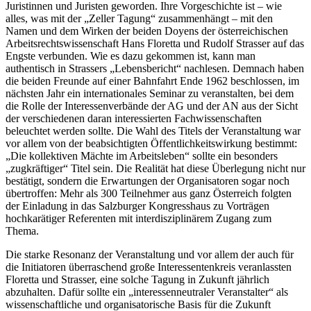
Juristinnen und Juristen geworden. Ihre Vorgeschichte ist – wie
alles, was mit der „Zeller Tagung“ zusammenhängt – mit den
Namen und dem Wirken der beiden Doyens der österreichischen
Arbeitsrechtswissenschaft
Hans Floretta
und
Rudolf Strasser
auf das
Engste verbunden. Wie es dazu gekommen ist, kann man
authentisch in
Strassers
„Lebensbericht“
nachlesen. Demnach haben
die beiden Freunde auf einer Bahnfahrt Ende 1962 beschlossen, im
nächsten Jahr ein internationales Seminar zu veranstalten, bei dem
die Rolle der Interessenverbände der AG und der AN aus der Sicht
der verschiedenen daran interessierten Fachwissenschaften
beleuchtet werden sollte. Die Wahl des Titels der Veranstaltung war
vor allem von der beabsichtigten Öffentlichkeitswirkung bestimmt:
„Die kollektiven Mächte im Arbeitsleben“ sollte ein besonders
„zugkräftiger“ Titel sein.
Die Realität hat diese Überlegung nicht nur
bestätigt, sondern die Erwartungen der Organisatoren sogar noch
übertroffen: Mehr als 300 Teilnehmer aus ganz Österreich folgten
der Einladung in das Salzburger
Kongresshaus zu Vorträgen
hochkarätiger Referenten mit interdisziplinärem Zugang zum
Thema.
Die starke Resonanz der Veranstaltung und vor allem der auch für
die Initiatoren überraschend große Interessentenkreis veranlassten
Floretta
und
Strasser
, eine solche Tagung in Zukunft jährlich
abzuhalten. Dafür sollte ein „interessenneutraler Veranstalter“
als
wissenschaftliche und organisatorische Basis für die Zukunft