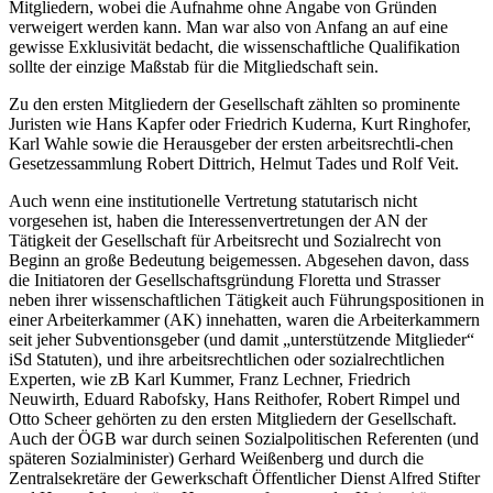
Mitgliedern, wobei die Aufnahme ohne Angabe von Gründen
verweigert werden kann. Man war also von Anfang an auf eine
gewisse Exklusivität bedacht, die wissenschaftliche Qualifikation
sollte der einzige Maßstab für die Mitgliedschaft sein.
Zu den ersten Mitgliedern der Gesellschaft zählten so prominente
Juristen wie
Hans Kapfer
oder
Friedrich Kuderna
,
Kurt Ringhofer
,
Karl Wahle
sowie die Herausgeber der ersten arbeitsrechtli-
chen
Gesetzessammlung
Robert Dittrich
,
Helmut Tades
und
Rolf Veit
.
Auch wenn eine institutionelle Vertretung statutarisch nicht
vorgesehen ist, haben die Interessenvertretungen der AN der
Tätigkeit der Gesellschaft für Arbeitsrecht und Sozialrecht von
Beginn an große Bedeutung beigemessen. Abgesehen davon, dass
die Initiatoren der Gesellschaftsgründung
Floretta
und
Strasser
neben ihrer wissenschaftlichen Tätigkeit auch Führungspositionen in
einer Arbeiterkammer (AK) innehatten, waren die Arbeiterkammern
seit jeher Subventionsgeber (und damit „unterstützende Mitglieder“
iSd Statuten), und ihre arbeitsrechtlichen oder sozialrechtlichen
Experten, wie zB
Karl Kummer
,
Franz Lechner
,
Friedrich
Neuwirth
,
Eduard Rabofsky
,
Hans Reithofer
,
Robert Rimpel
und
Otto Scheer
gehörten zu den ersten Mitgliedern der Gesellschaft.
Auch der ÖGB war durch seinen Sozialpolitischen Referenten (und
späteren Sozialminister)
Gerhard Weißenberg
und durch die
Zentralsekretäre der Gewerkschaft Öffentlicher Dienst
Alfred Stifter