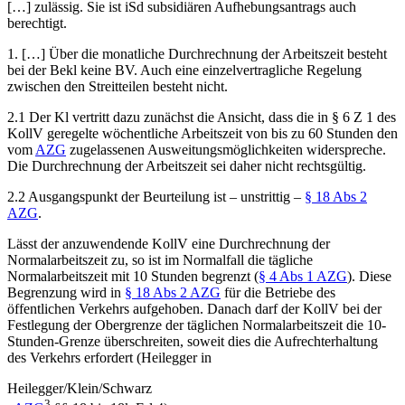
[…] zulässig. Sie ist iSd subsidiären Aufhebungsantrags auch
berechtigt.
1.
[…] Über die monatliche Durchrechnung der Arbeitszeit besteht
bei der Bekl keine BV. Auch eine einzelvertragliche Regelung
zwischen den Streitteilen besteht nicht.
2.1
Der Kl vertritt dazu zunächst die Ansicht, dass die in § 6 Z 1 des
KollV geregelte wöchentliche Arbeitszeit von bis zu 60 Stunden den
vom
AZG
zugelassenen Ausweitungsmöglichkeiten widerspreche.
Die Durchrechnung der Arbeitszeit sei daher nicht rechtsgültig.
2.2
Ausgangspunkt der Beurteilung ist – unstrittig –
§ 18 Abs 2
AZG
.
Lässt der anzuwendende KollV eine Durchrechnung der
Normalarbeitszeit zu, so ist im Normalfall die
tägliche
Normalarbeitszeit mit 10 Stunden begrenzt (
§ 4 Abs 1 AZG
). Diese
Begrenzung wird in
§ 18 Abs 2 AZG
für die Betriebe des
öffentlichen Verkehrs aufgehoben. Danach darf der KollV bei der
Festlegung der Obergrenze der täglichen Normalarbeitszeit die 10-
Stunden-Grenze überschreiten, soweit dies die Aufrechterhaltung
des Verkehrs erfordert (
Heilegger
in
Heilegger/Klein/Schwarz
3