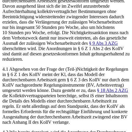
durchrechenbaren Arbeitszeit gesetzeskonform umgesetzt werden.
Davon ausgehend lässt sich die im Zweifel anzustrebende
Aufrechterhaltung kollektivvertraglicher Bestimmungen ohne
Beeinträchtigung widerstreitender zwingender Interessen dadurch
erzielen, dass die Verlängerung der zulässigen Wochenarbeitszeit
nur bis insgesamt
50 Stunden
pro Woche, also um höchstens
10 Stunden pro Woche, erfolgt. Die Nichtigkeitssanktion muss nach
dem Verbotszweck damit nur insoweit eintreten, als das gesetzliche
Ausmaß der zulässigen Wochenarbeitszeit des
§ 9 Abs 3 AZG
überschritten wird. Die Anordnungen in § 6 Z 1 Abs 2 des KollV
sind damit auf diesen gesetzeskonformen Inhalt geltungserhaltend zu
reduzieren.
4.1
Abgesehen von der Frage der (Teil-)Nichtigkeit der Regelungen
in § 6 Z 1 des KollV meint der Kl, dass das Modell der
durchrechenbaren Arbeitszeit gem § 6 Z 3 des KollV nur durch dem
KollV nachgeordnete Regelungsinstrumente (BV, Arbeitsvertrag)
umgesetzt werden könne. Dazu gesteht er zu, dass
§ 18 Abs 2 AZG
die Kollektivvertragsparteien berechtige, selbst iS einer Inhaltsnorm
die Details des Modells einer durchrechenbaren Arbeitszeit zu
regeln. Er steht allerdings auf dem Standpunkt, dass der KollV als
formelles Erfordernis für die rechtsgültige Einführung und konkrete
Ausgestaltung der durchrechenbaren Arbeitszeit zwingend eine BV
nach Anhang II des KollV verlange.