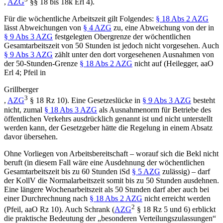
,
AZG
§§ 18 bis 18k Erl 4).
Für die
wöchentliche
Arbeitszeit gilt Folgendes:
§ 18 Abs 2 AZG
lässt Abweichungen von
§ 4 AZG
zu, eine Abweichung von der in
§ 9 Abs 3 AZG
festgelegten Obergrenze der wöchentlichen
Gesamtarbeitszeit
von 50 Stunden ist jedoch nicht vorgesehen. Auch
§ 9 Abs 3 AZG
zählt unter den dort vorgesehenen Ausnahmen von
der 50-Stunden-Grenze
§ 18 Abs 2 AZG
nicht auf (
Heilegger
, aaO
Erl 4;
Pfeil
in
Grillberger
3
,
AZG
§ 18 Rz 10). Eine Gesetzeslücke in
§ 9 Abs 3 AZG
besteht
nicht, zumal
§ 18 Abs 3 AZG
als Ausnahmenorm für Betriebe des
öffentlichen Verkehrs ausdrücklich genannt ist und nicht unterstellt
werden kann, der
Gesetzgeber hätte die Regelung in einem Absatz
davor übersehen.
Ohne Vorliegen von Arbeitsbereitschaft – worauf sich die Bekl nicht
beruft (in diesem Fall wäre eine Ausdehnung der wöchentlichen
Gesamtarbeitszeit bis zu 60 Stunden iSd
§ 5 AZG
zulässig) – darf
der KollV die Normalarbeitszeit somit bis zu 50 Stunden ausdehnen.
Eine längere Wochenarbeitszeit als 50 Stunden darf aber auch bei
einer Durchrechnung nach
§ 18 Abs 2 AZG
nicht erreicht werden
2
(
Pfeil
, aaO Rz 10). Auch
Schrank
(
AZG
§ 18 Rz 5 und 6) erblickt
die praktische Bedeutung der „besonderen Verteilungszulassungen“