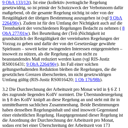
9 ObA 133/12t
). Ist eine (kollektiv-)vertragliche Regelung
gesetzwidrig, so ist primär der Schutzzweck der Verbotsnorm dafür
maßgebend, ob die gesamte Regelung nichtig ist oder von der
Restgültigkeit der übrigen Bestimmung auszugehen ist (vgl
9 ObA
2264/96y
). Zudem ist für den Umfang der Nichtigkeit auch auf die
Trennbarkeit der verschiedenen Regelungen Bedacht zu nehmen (
8
ObA 277/01w
). Bei Beurteilung der (Teil-)Nichtigkeit ist
grundsätzlich der Restgültigkeit der vereinbarten Regelungen der
Vorzug zu geben und dafür der von der Gesetzeslage gewährte
Spielraum – soweit keine zwingenden Interessen entgegenstehen –
insoweit zu nützen, als die Regelung auf ein nicht zu
beanstandendes Maß reduziert werden kann (vgl RIS-Justiz
RS0016431;
9 ObA 2264/96y
). Im Fall einer solchen
geltungserhaltenden Reduktion bleiben die Regelungen, die die
gesetzlichen Grenzen überschreiten, im nicht gesetzwidrigen
Umfang gültig (RIS-Justiz RS0016420;
1 Ob 176/98h
).
3.2
Die Durchrechnung der Arbeitszeit pro Monat wird in § 6 Z 1
des zugrunde liegenden KollV normiert. Die Überstundenregelung
in § 8 des KollV knüpft an diese Regelung an und steht mit ihr in
unmittelbarem sachlichen Zusammenhang. Beide Bestimmungen
haben denselben Regelungsinhalt und sind insoweit Gegenstand
einer einheitlichen Regelung. Hauptgegenstand dieser Regelung ist
die Anordnung der Durchrechnung der Arbeitszeit pro Monat,
sodass erst bei einer Überschreitung der Arbeitszeit von 173