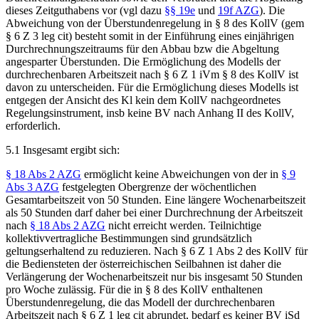
dieses Zeitguthabens vor (vgl dazu
§§ 19e
und
19f AZG
). Die
Abweichung von der Überstundenregelung in § 8 des KollV (gem
§ 6 Z 3 leg cit) besteht somit in der Einführung eines
einjährigen
Durchrechnungszeitraums für den Abbau bzw die Abgeltung
angesparter Überstunden. Die Ermöglichung des Modells der
durchrechenbaren Arbeitszeit nach § 6 Z 1 iVm § 8 des KollV ist
davon zu unterscheiden. Für die Ermöglichung dieses Modells ist
entgegen der Ansicht des Kl kein dem KollV nachgeordnetes
Regelungsinstrument, insb keine BV nach Anhang II des KollV,
erforderlich.
5.1
Insgesamt ergibt sich:
§ 18 Abs 2 AZG
ermöglicht keine Abweichungen von der in
§ 9
Abs 3 AZG
festgelegten Obergrenze der wöchentlichen
Gesamtarbeitszeit von 50 Stunden. Eine längere Wochenarbeitszeit
als 50 Stunden darf daher bei einer Durchrechnung der Arbeitszeit
nach
§ 18 Abs 2 AZG
nicht erreicht werden. Teilnichtige
kollektivvertragliche Bestimmungen sind grundsätzlich
geltungserhaltend zu reduzieren. Nach § 6 Z 1 Abs 2 des KollV für
die Bediensteten der österreichischen Seilbahnen ist daher die
Verlängerung der Wochenarbeitszeit nur bis insgesamt 50 Stunden
pro Woche zulässig. Für die in § 8 des KollV enthaltenen
Überstundenregelung, die das Modell der durchrechenbaren
Arbeitszeit nach § 6 Z 1 leg cit abrundet, bedarf es keiner BV iSd