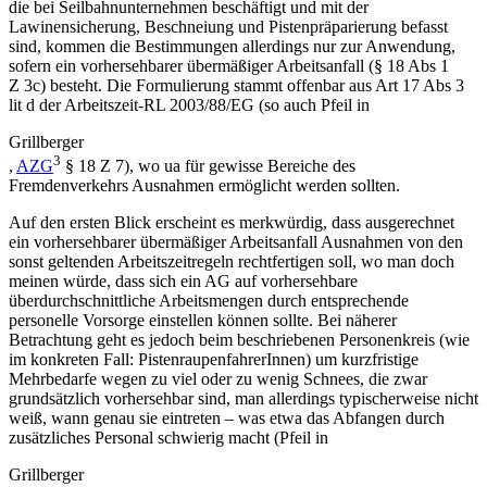
die bei Seilbahnunternehmen beschäftigt und mit der
Lawinensicherung, Beschneiung und Pistenpräparierung befasst
sind, kommen die Bestimmungen allerdings nur zur Anwendung,
sofern ein
vorhersehbarer übermäßiger Arbeitsanfall
(§ 18 Abs 1
Z 3c) besteht. Die Formulierung stammt offenbar aus Art 17 Abs 3
lit d der Arbeitszeit-RL 2003/88/EG (so auch
Pfeil
in
Grillberger
3
,
AZG
§ 18 Z 7), wo ua für gewisse Bereiche des
Fremdenverkehrs Ausnahmen ermöglicht werden sollten.
Auf den ersten Blick erscheint es merkwürdig, dass ausgerechnet
ein
vorhersehbarer
übermäßiger Arbeitsanfall Ausnahmen von den
sonst geltenden Arbeitszeitregeln rechtfertigen soll, wo man doch
meinen würde, dass sich ein AG auf vorhersehbare
überdurchschnittliche Arbeitsmengen durch entsprechende
personelle Vorsorge einstellen können sollte. Bei näherer
Betrachtung geht es jedoch beim beschriebenen Personenkreis (wie
im konkreten Fall: PistenraupenfahrerInnen) um kurzfristige
Mehrbedarfe wegen zu viel oder zu wenig Schnees, die zwar
grundsätzlich vorhersehbar sind, man allerdings typischerweise nicht
weiß, wann genau sie eintreten – was etwa das Abfangen durch
zusätzliches Personal schwierig macht (
Pfeil
in
Grillberger