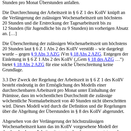
Stunden pro Monat Überstunden anfallen.
Die Durchrechnung der Arbeitszeit in § 6 Z 1 des KollV knüpft an
die Verlängerung der zulässigen Wochenarbeitszeit um höchstens
20 Stunden und die Erstreckung der Tagesarbeitszeit bis zu
12 Stunden (für Jugendliche bis zu 9 Stunden) im vorherigen Absatz
an. […]
Die Überschreitung der zulässigen Wochenarbeitszeit um höchstens
20 Stunden laut § 6 Z 1 Abs 2 des KollV verstößt – wie dargelegt
wurde – gegen
§ 9 Abs 3 AZG
iVm
§ 18 Abs 2 AZG
. Entgegen der
Einleitung in § 6 Z 1 Abs 2 des KollV („
Gem
§ 18 des AZG
…
“)
bietet
§ 18 Abs 2 AZG
für eine solche Überschreitung keine
Grundlage.
3.3
Der Zweck der Regelung der Arbeitszeit in § 6 Z 1 des KollV
besteht eindeutig in der Ermöglichung des Modells einer
durchrechenbaren Arbeitszeit pro Monat unter Einhaltung der
Prämisse, dass im wöchentlichen Durchschnitt die zulässige
wöchentliche Normalarbeitszeit von 40 Stunden nicht überschritten
wird. Dieses Modell wird durch die Definition und die Regelungen
über die Abgeltung der Überstunden in § 8 des KollV abgerundet.
Abgesehen von der Verlängerung der höchstzulässigen
Wochenarbeitszeit kann das im KollV vorgesehene Modell der