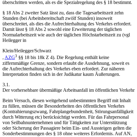
überschritten werden, als es die Spezialregelung des § 18 bestimmt.
§ 18 Abs 2 zweiter Satz lässt zu, dass die Tagesarbeitszeit zehn
Stunden (bei Arbeitsbereitschaft zwölf Stunden) insoweit
überschreitet, als dies die
Aufrechterhaltung des Verkehrs
erfordert.
Damit lässt § 18 Abs 2 sowohl eine Erweiterung der täglichen
Normalarbeitszeit wie auch der täglichen Höchstarbeitszeit zu (vgl
Heilegger
in
Klein/Heilegger/Schwarz
3
,
AZG
§§ 18 bis 18k Z 4). Die Regelung enthält keine
ziffernmäßige Grenze, sondern erlaubt die Ausdehnung, soweit es
die Aufrechterhaltung des Verkehrs eben erfordert. Zur näheren
Interpretation finden sich in der Judikatur kaum Äußerungen.
3.1.
Der vorhersehbare übermäßige Arbeitsanfall im öffentlichen Verkehr
Beim Versuch, diesen weitgehend unbestimmten Begriff mit Inhalt
zu füllen, müssen die
Besonderheiten des öffentlichen Verkehrs
(Kontrahierungszwang, Fahrplangebundenheit, Störungsanfälligkeit
durch Witterung etc) berücksichtigt werden. Für das Fahrpersonal
von Seilbahnunternehmen und für Tätigkeiten zur Unterstützung
oder Sicherung der Passagiere beim Ein- und Aussteigen gelten die
Sonderbestimmungen des § 18 ohne weiteres Erfordernis. Auf AN,