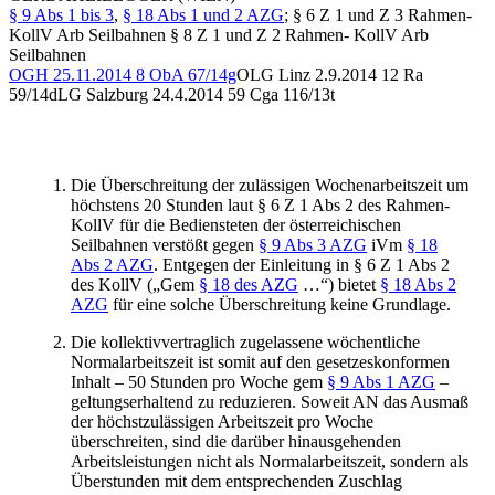
§ 9 Abs 1 bis 3
,
§ 18 Abs 1 und 2 AZG
; § 6 Z 1 und Z 3 Rahmen-
KollV Arb Seilbahnen § 8 Z 1 und Z 2 Rahmen- KollV Arb
Seilbahnen
OGH
25.11.2014
8 ObA 67/14g
OLG Linz
2.9.2014
12 Ra
59/14d
LG Salzburg
24.4.2014
59 Cga 116/13t
Die Überschreitung der zulässigen Wochenarbeitszeit um
höchstens 20 Stunden laut § 6 Z 1 Abs 2 des Rahmen-
KollV für die Bediensteten der österreichischen
Seilbahnen verstößt gegen
§ 9 Abs 3 AZG
iVm
§ 18
Abs 2 AZG
. Entgegen der Einleitung in § 6 Z 1 Abs 2
des KollV („Gem
§ 18 des AZG
…“) bietet
§ 18 Abs 2
AZG
für eine solche Überschreitung keine Grundlage.
Die kollektivvertraglich zugelassene wöchentliche
Normalarbeitszeit ist somit auf den gesetzeskonformen
Inhalt – 50 Stunden pro Woche gem
§ 9 Abs 1 AZG
–
geltungserhaltend zu reduzieren. Soweit AN das Ausmaß
der höchstzulässigen Arbeitszeit pro Woche
überschreiten, sind die darüber hinausgehenden
Arbeitsleistungen nicht als Normalarbeitszeit, sondern als
Überstunden mit dem entsprechenden Zuschlag