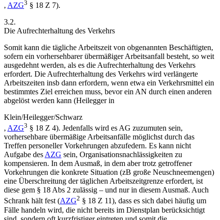
3
,
AZG
§ 18 Z 7).
3.2.
Die Aufrechterhaltung des Verkehrs
Somit kann die tägliche Arbeitszeit von obgenannten Beschäftigten,
sofern ein vorhersehbarer übermäßiger Arbeitsanfall besteht, so weit
ausgedehnt werden, als es die
Aufrechterhaltung des Verkehrs
erfordert. Die Aufrechterhaltung des Verkehrs wird verlängerte
Arbeitszeiten insb dann erfordern, wenn etwa ein Verkehrsmittel ein
bestimmtes Ziel erreichen muss, bevor ein AN durch einen anderen
abgelöst werden kann (
Heilegger
in
Klein/Heilegger/Schwarz
3
,
AZG
§ 18 Z 4). Jedenfalls wird es AG zuzumuten sein,
vorhersehbare übermäßige Arbeitsanfälle möglichst durch das
Treffen
personeller Vorkehrungen
abzufedern. Es kann nicht
Aufgabe des
AZG
sein, Organisationsnachlässigkeiten zu
kompensieren. In dem Ausmaß, in dem aber trotz getroffener
Vorkehrungen die konkrete Situation (zB große Neuschneemengen)
eine Überschreitung der täglichen Arbeitszeitgrenze erfordert, ist
diese gem § 18 Abs 2 zulässig – und nur in diesem Ausmaß. Auch
2
Schrank
hält fest (
AZG
§ 18 Z 11), dass es sich dabei häufig um
Fälle handeln wird, die nicht bereits im Dienstplan berücksichtigt
sind, sondern oft kurzfristiger eintreten und somit die