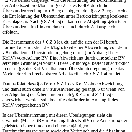
4.2
Wie bereits dargelegt, wird die Anordnung der Durchrechnung
der Arbeitszeit pro Monat in § 6 Z 1 des KollV durch die
Überstundenregelung in § 8 leg cit abgerundet. § 8 Z 2 leg cit ordnet
die Ent-
lohnung der Überstunden unter Berücksichtigung konkreter
Zuschläge an. Nach § 8 Z 4 leg cit kann eine Abgeltung geleisteter
Überstunden – im Einvernehmen – auch durch Zeitausgleich
erfolgen.
Die Bestimmung des § 6 Z 3 leg cit, auf die sich der Kl beruft,
normiert ausdrücklich die Möglichkeit einer
Abweichung
von der in
§ 8 enthaltenen Überstundenregelung durch (im Anhang II des
KollV) vorgesehene BV. Eine Abweichung durch eine solche BV
setzt eine Grundregel voraus. Diese Grundregel besteht ausdrücklich
in der in § 8 des KollV enthaltenen Überstundenregelung, die das
Modell der durchrechenbaren Arbeitszeit nach § 6 Z 1 abrundet.
Daraus folgt, dass § 8 iVm § 6 Z 1 des KollV ohne Abweichung
und damit auch ohne BV zur Anwendung gelangt. Nur wenn von
der Abgeltung der Überstunden nach § 8 Z 2 und Z 4 f leg cit
abgewichen werden soll, bedarf es dafür der im Anhang II des
KollV vorgesehenen BV.
In der Übereinstimmung mit diesen Überlegungen sieht die
erwähnte (Muster-)BV in Anhang II des KollV eine Ansparung der
geleisteten Überstunden mit einem einjährigen
Durchrechnungszeitraum sowie den Verbrauch und die Abgeltung