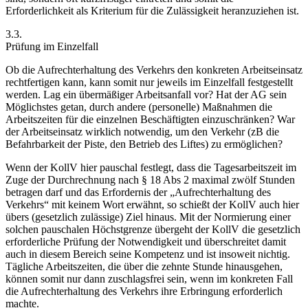
Erforderlichkeit als Kriterium
für die Zulässigkeit heranzuziehen ist.
3.3.
Prüfung im Einzelfall
Ob die Aufrechterhaltung des Verkehrs den konkreten Arbeitseinsatz
rechtfertigen kann, kann somit
nur jeweils im Einzelfall
festgestellt
werden. Lag ein übermäßiger Arbeitsanfall vor? Hat der AG
sein
Möglichstes getan, durch andere (personelle) Maßnahmen die
Arbeitszeiten für die einzelnen Beschäftigten einzuschränken? War
der Arbeitseinsatz wirklich notwendig, um den Verkehr (zB die
Befahrbarkeit der Piste, den Betrieb des Liftes) zu ermöglichen?
Wenn der KollV hier pauschal festlegt, dass die Tagesarbeitszeit im
Zuge der Durchrechnung nach § 18 Abs 2 maximal zwölf Stunden
betragen darf und das Erfordernis der „Aufrechterhaltung des
Verkehrs“ mit keinem Wort erwähnt, so schießt der KollV auch hier
übers (gesetzlich zulässige) Ziel hinaus. Mit der Normierung einer
solchen pauschalen Höchstgrenze übergeht der KollV die
gesetzlich
erforderliche Prüfung der Notwendigkeit
und
überschreitet
damit
auch in diesem Bereich seine
Kompetenz
und ist insoweit
nichtig
.
Tägliche Arbeitszeiten, die über die zehnte Stunde hinausgehen,
können somit nur dann zuschlagsfrei sein, wenn im konkreten Fall
die Aufrechterhaltung des Verkehrs ihre Erbringung erforderlich
machte.