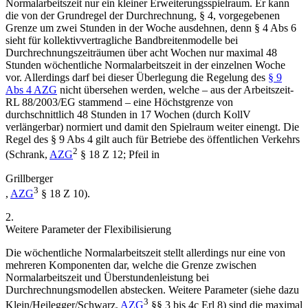
Normalarbeitszeit nur ein kleiner Erweiterungsspielraum. Er kann
die von der Grundregel der Durchrechnung, § 4, vorgegebenen
Grenze um zwei Stunden in der Woche ausdehnen, denn § 4 Abs 6
sieht für kollektivvertragliche Bandbreitenmodelle bei
Durchrechnungszeiträumen über acht Wochen nur maximal 48
Stunden wöchentliche Normalarbeitszeit in der einzelnen Woche
vor. Allerdings darf bei dieser Überlegung die Regelung des
§ 9
Abs 4 AZG
nicht übersehen werden, welche – aus der Arbeitszeit-
RL 88/2003/EG stammend – eine Höchstgrenze von
durchschnittlich 48 Stunden in 17 Wochen (durch KollV
verlängerbar) normiert und damit den Spielraum weiter einengt. Die
Regel des § 9 Abs 4 gilt auch für Betriebe des öffentlichen Verkehrs
2
(
Schrank
,
AZG
§ 18 Z 12;
Pfeil
in
Grillberger
3
,
AZG
§ 18 Z 10).
2.
Weitere Parameter der Flexibilisierung
Die
wöchentliche Normalarbeitszeit
stellt allerdings nur eine von
mehreren Komponenten dar, welche die Grenze zwischen
Normalarbeitszeit und Überstundenleistung bei
Durchrechnungsmodellen abstecken. Weitere Parameter (siehe dazu
3
Klein/Heilegger/Schwarz
,
AZG
§§ 3 bis 4c Erl 8) sind die maximal