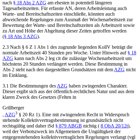
nach
§ 18 Abs 2 AZG
am ehesten in potentiell längeren
Tagesarbeitszeiten. Für erfasste AN, deren Arbeitsleistung auch
Warte- und Bereitschaftszeiten einschließe, könnten auch
abweichende Regelungen zum Ausmaß der Wochenarbeitszeit zur
Bewertung der Warte- und Bereitschaftszeiten als Arbeitszeit sowie
zu Art und Höhe der Abgeltung dieser Zeiten getroffen werden
(
§ 18 Abs 3 AZG
).
2.3
Nach § 6 Z 1 Abs 1 des zugrunde liegenden KollV beträgt die
normale Arbeitszeit 40 Stunden pro Woche. Unter Hinweis auf
§ 18
AZG
kann nach Abs 2 leg cit die zulässige Wochenarbeitszeit um
höchstens 20 Stunden verlängert werden. Diese Bestimmung in
Abs 2 steht nach den dargestellten Grundsätzen mit dem
AZG
nicht
im Einklang.
3.1
Die Bestimmungen des
AZG
haben zwingenden Charakter.
Dieser ergibt sich aus der öffentlich-rechtlichen Natur und aus dem
klaren Zweck des Gesetzes (
Felten
in
Grillberger
3
,
AZG
§ 20 Rz 1). Eine mit zwingendem Recht in Widerspruch
stehende Kollektivvertragsbestimmung ist grundsätzlich nicht
rechtsgültig und daher iSd
§ 879 ABGB
nichtig (
8 ObA 20/12t
),
weil der Verbotszweck im Allgemeinen die Ungültigkeit der
entgegenstehenden kollektivvertraglichen Regelungen verlangt (vgl