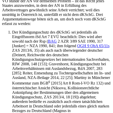
VO stünde der AN vor demselben Problem – ist das Recht jenes
Staates anzuwenden, in dem der AN in Erfüllung des
Arbeitsvertrages gewöhnlich seine Arbeit verrichtet; weil dies
unstrittig in Österreich ist, unterfällt er nicht dem dKSchG. Drei
Argumentationswege böten sich an, um doch noch vom dKSchG
erfasst zu werden:
Der Kündigungsschutz des dKSchG sei jedenfalls als
Eingriffsnorm
iSd Art 7 EVÜ beachtlich: Dies wird aber
sowohl nach der Rsp (
BAG
2 AZR 3/89
SAE 1990, 317
[
Junker
] =
NZA 1990, 841
; ihm folgend
OGH
9 ObA 65/11s
ZAS 2013/6, 35
) als auch nach überwiegender deutscher
(
Deinert
,
Reichweite des deutschen
Kündigungsschutzgesetzes bei internationalen Sachverhalten
,
RIW 2008, 148
[153];
Gravenhorst
,
Kündigungsschutz bei
Arbeitsverhältnissen mit Auslandsbezug
,
RdA 2007, 283
[285];
Reiter
,
Entsendung zu Tochtergesellschaften im In- und
Ausland
,
NZA-Beilage 2014, 22
[25];
Martiny
in
Münchener
6
Kommentar zum BGB
[2015] Art 8 Rom-I-VO Rz 132) und
österreichischer Ansicht (
Niksova
,
Kollisionsrechtliche
Anknüpfung der Bestimmungen über den allgemeinen
Kündigungsschutz
,
ZAS 2013/4, 18
[19]) abgelehnt;
außerdem bedürfte es zusätzlich auch einen tatsächlichen
Arbeitsort in Deutschland oder jedenfalls eines gleich starken
Bezuges zu Deutschland (
Magnus
in