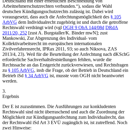
Deutschland mit einer erheblichen Beschneidung von
Arbeitnehmerschutzrechten verbunden.
“), sodass die Wahl
deutschen Kündigungsschutzrechts zulässig ist. Dabei wird
vorausgesetzt, dass auch die Anfechtungsmöglichkeit des
§ 105
ArbVG
dem Individualrecht zugehörig ist und durch die getroffene
Rechtswahl verdrängt wird (vgl
OGH
9 ObA 144/08d
DRdA
2011/20, 252
[zust
A. Burgstaller/K. Binder
mwN]
; zust
Mankowski
,
Zur Abgrenzung des Individual- vom
Kollektivarbeitsrecht im europäischen internationalen
Zivilverfahrensrecht
, IPRax 2011, 93; so auch
Niksova
,
ZAS
2013/4, 23
). Weil für die Beurteilung der Anfechtung nach dKSchG
erforderliche Sachverhaltsfeststellungen fehlten, wurde die
Rechtssache an das Erstgericht zurückverwiesen, und Rechtsfragen
zu
§ 105 ArbVG
, insb die Frage, ob der Betrieb in Deutschland ein
Betrieb iSd
§ 34 ArbVG
ist, musste vom OGH nicht beantwortet
werden.
3.
Ergebnis
Der E ist zuzustimmen. Die Ausführungen zur konkludenten
Rechtswahl sind nicht überraschend und auch die Zuordnung der
Möglichkeit zur Kündigungsanfechtung zum Individualrecht, das
der Rechtswahl iSd Art 3 EVÜ zugänglich ist, ist zutreffend. Noch
zwei Hinweise: