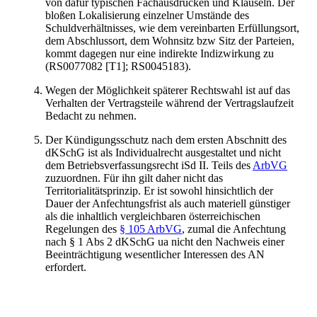
von dafür typischen Fachausdrücken und Klauseln. Der
bloßen Lokalisierung einzelner Umstände des
Schuldverhältnisses, wie dem vereinbarten Erfüllungsort,
dem Abschlussort, dem Wohnsitz bzw Sitz der Parteien,
kommt dagegen nur eine indirekte Indizwirkung zu
(RS0077082 [T1]; RS0045183).
Wegen der Möglichkeit späterer Rechtswahl ist auf das
Verhalten der Vertragsteile während der Vertragslaufzeit
Bedacht zu nehmen.
Der Kündigungsschutz nach dem ersten Abschnitt des
dKSchG ist als Individualrecht ausgestaltet und nicht
dem Betriebsverfassungsrecht iSd II. Teils des
ArbVG
zuzuordnen. Für ihn gilt daher nicht das
Territorialitätsprinzip. Er ist sowohl hinsichtlich der
Dauer der Anfechtungsfrist als auch materiell günstiger
als die inhaltlich vergleichbaren österreichischen
Regelungen des
§ 105 ArbVG
, zumal die Anfechtung
nach § 1 Abs 2 dKSchG ua nicht den Nachweis einer
Beeinträchtigung wesentlicher Interessen des AN
erfordert.