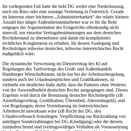
Im vorliegenden Fall hatte die bekl DG weder eine Niederlassung,
noch ein Büro oder eine sonstige Vertretung in Österreich. Gerade
im Interesse einer leichteren „Administrierbarkeit“ der relativ kleinen
Anzahl hier tätiger Außendienstmitarbeiter war es für die Bekl
entgegen der Argumentation des Erstgerichts offenkundig nicht
sinnvoll, nur einzelne Vertragsbestimmungen aus dem deutschen
Rechtsbestand zu übernehmen und damit ein kompliziertes
rechtliches Konglomerat zu erhalten, für dessen Auslegung und
Rechtsfolgen teilweise deutsches, teilweise österreichisches Recht
maßgeblich wäre.
Die dynamische Verweisung im Dienstvertrag des Kl auf
Regelungen des Tarifvertrags des Groß- und Außenhandels
Hamburger Wirtschaftsraum, nicht nur bei der Arbeitszeitregelung,
sondern auch bei Urlaubsansprüchen und Gratifikationen, ist
vielmehr ein deutliches Indiz dafür, dass die Parteien ohne Weiteres
von der Anwendbarkeit deutschen Rechts ausgegangen sind. Dieses
Ergebnis wird durch die Benutzung deutscher Rechtsbegriffe (zB
Anstellungsvertrag, Gratifikation; Überarbeit, Altersruhegeld), und
von Regelungen, deren Vereinbarung im österreichischen
Arbeitsrecht unwirksam wäre (zB Recht des DG, den
Urlaubsverbrauch festzulegen, Verpflichtung zur Rückzahlung von
anteiligen Sonderzahlungen bei DG-Kündigung) oder die diesem
zumindest fremd sind (vertragswidriges Verhalten als Voraussetzung