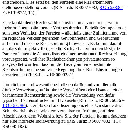
entscheiden. Dies setzt bei den Parteien eine klar erkennbare
Geltungsvorstellung voraus (RIS-Justiz RS0077082;
8 Ob 533/85
=
EvBl 1987/2, 15
).
Eine konkludente Rechtswahl ist insb dann anzunehmen, wenn
mehrere übereinstimmende Vertragsabreden, Parteiäußerungen oder
sonstiges Verhalten der Parteien – allenfalls unter Zuhilfenahme von
im redlichen Verkehr geltenden Gewohnheiten und Gebräuchen –
auf ein und dieselbe Rechtsordnung hinweisen. Es kommt darauf
an, dass der objektiv festgestellte Sachverhalt vermuten lässt, die
Parteien hätten die Anwendbarkeit einer bestimmten Rechtsordnung
vorausgesetzt, weil ihre Rechtsbeziehungen privatautonom so
ausgestaltet wurden, dass nur der Bezug auf eine bestimmte
Rechtsordnung eine sinnvolle Regelung ihrer Rechtsbeziehungen
erwarten lässt (RIS-Justiz RS0009281).
Unmittelbare und wesentliche Indizien dafür sind vor allem die
direkte Verweisung auf konkrete Vorschriften oder Usancen einer
bestimmten Rechtsordnung sowie die Verwendung von dafür
typischen Fachausdrücken und Klauseln (RIS-Justiz RS0076626 =
1 Ob 672/86
). Der bloßen Lokalisierung einzelner Umstände des
Schuldverhältnisses, wie dem vereinbarten Erfüllungsort, dem
Abschlussort, dem Wohnsitz bzw Sitz der Parteien, kommt dagegen
nur eine indirekte Indizwirkung zu (RIS-Justiz RS0077082 [T1];
RS0045183).