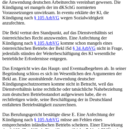
die Anwendung deutschen Arbeitsrechts vereinbart gewesen. Die
Kündigung sei mangels der im dKSchG normierten
Voraussetzungen unwirksam. In eventu erklärte der Kl, die
Kündigung nach
§ 105 ArbVG
wegen Sozialwidrigkeit
anzufechten.
Die Bekl vertrat den Standpunkt, auf das Dienstverhältnis sei
österreichisches Recht anzuwenden. Eine Anfechtung der
Kündigung nach
§ 105 ArbVG
komme schon mangels eines
österreichischen Betriebs der Bekl iSd
§ 34 ArbVG
nicht in Frage,
jedenfalls stünden der Weiterbeschäftigung des Kl wesentliche
betriebliche Erfordernisse entgegen.
Das Erstgericht wies das Haupt- und Eventualbegehren ab. In seiner
Begründung schloss es sich im Wesentlichen den Argumenten der
Bekl an. Eine ausstrahlende Anwendung deutscher
Kündigungsschutznormen komme nicht in Betracht, weil das
Dienstverhältnis keine rechtliche oder tatsächliche Nahebeziehung
zum deutschen Betriebsstandort aufgewiesen habe, die es
rechtfertigen würde, seine Beschäftigung der in Deutschland
entfalteten Betriebstätigkeit zuzurechnen.
Das Berufungsgericht bestätigte diese E. Eine Anfechtung der
Kündigung nach
§ 105 ArbVG
müsse am Fehlen eines
entsprechenden inländischen Betriebs scheitern. Einer Einwirkung