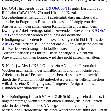
Der OGH hat bereits in der E
9 ObA 65/11s
unter Berufung auf
Rebhahn
(
RdW 1996, 70
) und
Kühteubl/Kozak
(
Arbeitnehmerentsendung
87) ausgeführt, dass manches dafür
spreche, in Fragen des Bestandschutzes unabhängig von der
Ausgestaltung den allgemeinen Kündigungsschutz nach dem
jeweiligen Arbeitsvertragsstatut anzuwenden. Soweit der E
9 ObA
12/95
entnommen werden kann, dass der deutsche
Kündigungsschutz dem Betriebsverfassungsrecht iSd II. Teils des
ArbVG
zuzuordnen sei und daher das dKSchG aufgrund des für
das Betriebsverfassungsrecht kollisionsrechtlich geltenden
Territorialitätsprinzips für in Österreich tätige AN nicht zur
Anwendung kommen könne, wird dies nicht aufrecht erhalten.
5. Nach § 4 Abs 1 dKSchG muss ein AN innerhalb von drei
Wochen nach Zugang der schriftlichen Kündigung Klage beim
Arbeitsgericht auf Feststellung erheben, dass das Arbeitsverhältnis
durch die Kündigung nicht aufgelöst ist, wenn er geltend machen
will, dass seine Kündigung sozial ungerechtfertigt oder aus anderen
Gründen rechtsunwirksam ist.
Eine Kündigung ist nach § 1 Abs 2 dKSchG allgemein dann sozial
ungerechtfertigt, wenn sie nicht durch Gründe, die in der Person
oder in dem Verhalten des AN liegen, oder durch dringende
betriebliche Erfordernisse, die einer Weiterbeschäftigung des AN in