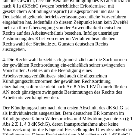
fällt ins Gewicht, dass die Bekl die Kündigung des Kl ausdrücklich
nach § 1a dKSchG (wegen betrieblicher Erfordernisse, mit
gesetzlichem Abfindungsanspruch) ausgesprochen und das in
Deutschland geltende betriebsverfassungsrechtliche Vorverfahren
eingehalten hat. Jedenfalls ab diesem Zeitpunkt kann kein Zweifel
mehr an ihrer Überzeugung von der Anwendbarkeit deutschen
Rechts auf das Arbeitsverhältnis bestehen. Infolge unstrittiger
Zustimmung des Kl ist von einer im Verfahren beachtlichen
Rechtswahl der Streitteile zu Gunsten deutschen Rechts
auszugehen.
4. Die Rechtswahl bezieht sich grundsätzlich auf die Sachnormen
der gewählten Rechtsordnung ein-
schließlich seiner zwingenden
Vorschriften. Geht es um die Beendigung eines
Arbeitsvertragsverhältnisses, sind auch die allgemeinen
Kündigungsschutznormen der gewählten Rechtsordnung
einzuhalten, sofern sie nicht nach Art 8 Abs 1 EVÜ durch für den
AN noch günstigere zwingende Bestimmungen des Rechts des
Arbeitsorts verdrängt werden.
Der Kündigungsschutz nach dem ersten Abschnitt des dKSchG ist
als Individualrecht ausgestaltet. Dem deutschen BR kommen im
Kündigungsverfahren Widerspruchs- und Mitwirkungsrechte zu (§ 1
Abs 2 Z 1, § 3 dKSchG), deren Inanspruchnahme aber keine
Voraussetzung für die Klage auf Feststellung der Unwirksamkeit der
Kündigung ist. Dieses Recht steht dem AN selbst zu (§ 4 dKSchG).