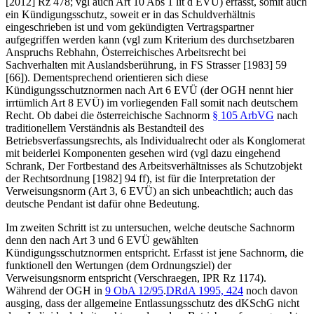
[2012] Rz 478; vgl auch Art 10 Abs 1 lit d EVÜ) erfasst, somit auch
ein Kündigungsschutz, soweit er in das Schuldverhältnis
eingeschrieben ist und vom gekündigten Vertragspartner
aufgegriffen werden kann (vgl zum Kriterium des durchsetzbaren
Anspruchs
Rebhahn
,
Österreichisches Arbeitsrecht bei
Sachverhalten mit Auslandsberührung
, in
FS Strasser
[1983] 59
[66]). Dementsprechend orientieren sich diese
Kündigungsschutznormen nach Art 6 EVÜ (der OGH nennt hier
irrtümlich Art 8 EVÜ) im vorliegenden Fall somit nach deutschem
Recht. Ob dabei die österreichische Sachnorm
§ 105 ArbVG
nach
traditionellem Verständnis als Bestandteil des
Betriebsverfassungsrechts, als Individualrecht oder als Konglomerat
mit beiderlei Komponenten gesehen wird (vgl dazu eingehend
Schrank
,
Der Fortbestand des Arbeitsverhältnisses als Schutzobjekt
der Rechtsordnung
[1982] 94 ff), ist für die Interpretation der
Verweisungsnorm (Art 3, 6 EVÜ) an sich unbeachtlich; auch das
deutsche Pendant ist dafür ohne Bedeutung.
Im zweiten Schritt ist zu untersuchen, welche deutsche Sachnorm
denn den nach Art 3 und 6 EVÜ gewählten
Kündigungsschutznormen entspricht. Erfasst ist jene Sachnorm, die
funktionell den Wertungen (dem Ordnungsziel) der
Verweisungsnorm entspricht (
Verschraegen
, IPR Rz 1174).
Während der OGH in
9 ObA 12/95
.
DRdA 1995, 424
noch davon
ausging, dass der allgemeine Entlassungsschutz des dKSchG nicht