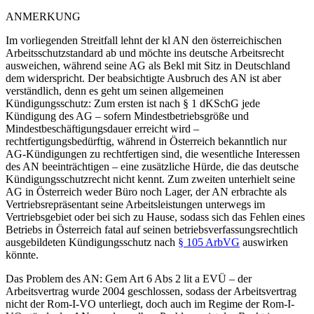
ANMERKUNG
Im vorliegenden Streitfall lehnt der kl AN den österreichischen
Arbeitsschutzstandard ab und möchte ins deutsche Arbeitsrecht
ausweichen, während seine AG als Bekl mit Sitz in Deutschland
dem widerspricht. Der beabsichtigte Ausbruch des AN ist aber
verständlich, denn es geht um seinen allgemeinen
Kündigungsschutz: Zum ersten ist nach § 1 dKSchG jede
Kündigung des AG – sofern Mindestbetriebsgröße und
Mindestbeschäftigungsdauer erreicht wird –
rechtfertigungsbedürftig, während in Österreich bekanntlich nur
AG-Kündigungen zu rechtfertigen sind, die wesentliche Interessen
des AN beeinträchtigen – eine zusätzliche Hürde, die das deutsche
Kündigungsschutzrecht nicht kennt. Zum zweiten unterhielt seine
AG in Österreich weder Büro noch Lager, der AN erbrachte als
Vertriebsrepräsentant seine Arbeitsleistungen unterwegs im
Vertriebsgebiet oder bei sich zu Hause, sodass sich das Fehlen eines
Betriebs in Österreich fatal auf seinen betriebsverfassungsrechtlich
ausgebildeten Kündigungsschutz nach
§ 105 ArbVG
auswirken
könnte.
Das Problem des AN: Gem Art 6 Abs 2 lit a EVÜ – der
Arbeitsvertrag wurde 2004 geschlossen, sodass der Arbeitsvertrag
nicht der Rom-I-VO unterliegt, doch auch im Regime der Rom-I-