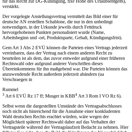
für das Recht zur DG-Kündigung, fixe Höhe des Urlaubsentgelts),
verstärkt.
Der vorgelegte Anstellungsvertrag vermittelt das Bild einer für
deutsche AN erstellten Schablone, die nur in den unbedingt
notwendigen, in der Urkunde jeweils durch Fettdruck
hervorgehobenen Punkten personalisiert wurde (Name,
Arbeitsbeginn und -ort, Produktsparte, Gehalt, Kündigungsfrist).
Gem Art 3 Abs 2 EVÜ können die Parteien eines Vertrags jederzeit
vereinbaren, dass der Vertrag nach einem anderen Recht zu
beurteilen ist als dem, das zuvor entweder aufgrund einer früheren
Rechtswahl oder aufgrund anderer Vorschriften dieses
Übereinkommens für ihn maßgebend war. Die Parteien können das
anzuwendende Recht außerdem jederzeit abändern (ua
Verschraegen
in
Rummel
3
4
Art 6 EVÜ Rz 17 ff;
Musger
in
KBB
Art 3 Rom I VO Rz 6).
Selbst wenn die dargestellten Umstände des Vertragsabschlusses
noch nicht als hinreichend für die Annahme einer konkludenten
Wahl deutschen Rechts erachtet würden, wäre wegen der
Möglichkeit späterer Rechtswahl daher auf das Verhalten der
Vertragsteile während der Vertragslaufzeit Bedacht zu nehmen. Hier