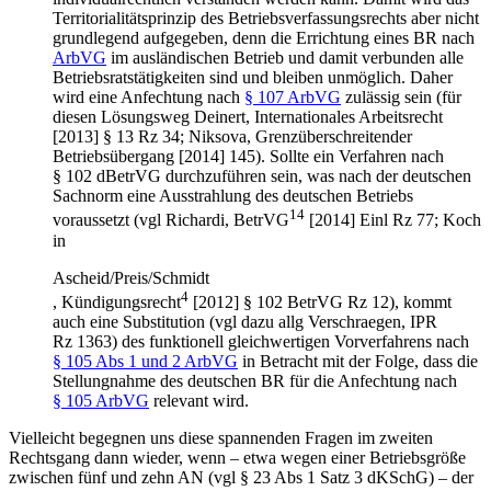
Territorialitätsprinzip des Betriebsverfassungsrechts aber nicht
grundlegend aufgegeben, denn die Errichtung eines BR nach
ArbVG
im ausländischen Betrieb und damit verbunden alle
Betriebsratstätigkeiten sind und bleiben unmöglich. Daher
wird eine Anfechtung nach
§ 107 ArbVG
zulässig sein (für
diesen Lösungsweg
Deinert
,
Internationales Arbeitsrecht
[2013] § 13 Rz 34;
Niksova
,
Grenzüberschreitender
Betriebsübergang
[2014] 145). Sollte ein Verfahren nach
§ 102 dBetrVG durchzuführen sein, was nach der deutschen
Sachnorm eine Ausstrahlung des deutschen Betriebs
14
voraussetzt (vgl
Richardi
,
BetrVG
[2014] Einl Rz 77;
Koch
in
Ascheid/Preis/Schmidt
4
,
Kündigungsrecht
[2012] § 102 BetrVG Rz 12), kommt
auch eine Substitution (vgl dazu allg
Verschraegen
,
IPR
Rz 1363) des funktionell gleichwertigen Vorverfahrens nach
§ 105 Abs 1 und 2 ArbVG
in Betracht mit der Folge, dass die
Stellungnahme des deutschen BR für die Anfechtung nach
§ 105 ArbVG
relevant wird.
Vielleicht begegnen uns diese spannenden Fragen im zweiten
Rechtsgang dann wieder, wenn – etwa wegen einer Betriebsgröße
zwischen fünf und zehn AN (vgl § 23 Abs 1 Satz 3 dKSchG) – der