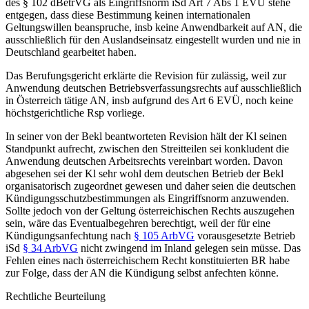
des § 102 dBetrVG als Eingriffsnorm iSd Art 7 Abs 1 EVÜ stehe
entgegen, dass diese Bestimmung keinen internationalen
Geltungswillen beanspruche, insb keine Anwendbarkeit auf AN, die
ausschließlich für den Auslandseinsatz eingestellt wurden und nie in
Deutschland gearbeitet haben.
Das Berufungsgericht erklärte die Revision für zulässig, weil zur
Anwendung deutschen Betriebsverfassungsrechts auf ausschließlich
in Österreich tätige AN, insb aufgrund des Art 6 EVÜ, noch keine
höchstgerichtliche Rsp vorliege.
In seiner von der Bekl beantworteten Revision hält der Kl seinen
Standpunkt aufrecht, zwischen den Streitteilen sei konkludent die
Anwendung deutschen Arbeitsrechts vereinbart worden. Davon
abgesehen sei der Kl sehr wohl dem deutschen Betrieb der Bekl
organisatorisch zugeordnet gewesen und daher seien die deutschen
Kündigungsschutzbestimmungen als Eingriffsnorm anzuwenden.
Sollte jedoch von der Geltung österreichischen Rechts auszugehen
sein, wäre das Eventualbegehren berechtigt, weil der für eine
Kündigungsanfechtung nach
§ 105 ArbVG
vorausgesetzte Betrieb
iSd
§ 34 ArbVG
nicht zwingend im Inland gelegen sein müsse. Das
Fehlen eines nach österreichischem Recht konstituierten BR habe
zur Folge, dass der AN die Kündigung selbst anfechten könne.
Rechtliche Beurteilung