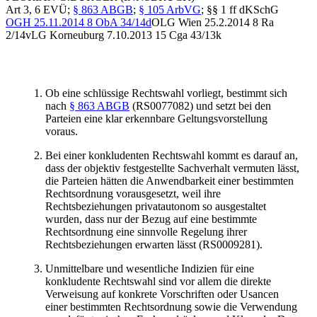
Art 3, 6 EVÜ;
§ 863 ABGB
;
§ 105 ArbVG
; §§ 1 ff dKSchG
OGH
25.11.2014
8 ObA 34/14d
OLG Wien
25.2.2014
8 Ra
2/14v
LG Korneuburg
7.10.2013
15 Cga 43/13k
Ob eine schlüssige Rechtswahl vorliegt, bestimmt sich
nach
§ 863 ABGB
(RS0077082) und setzt bei den
Parteien eine klar erkennbare Geltungsvorstellung
voraus.
Bei einer konkludenten Rechtswahl kommt es darauf an,
dass der objektiv festgestellte Sachverhalt vermuten lässt,
die Parteien hätten die Anwendbarkeit einer bestimmten
Rechtsordnung vorausgesetzt, weil ihre
Rechtsbeziehungen privatautonom so ausgestaltet
wurden, dass nur der Bezug auf eine bestimmte
Rechtsordnung eine sinnvolle Regelung ihrer
Rechtsbeziehungen erwarten lässt (RS0009281).
Unmittelbare und wesentliche Indizien für eine
konkludente Rechtswahl sind vor allem die direkte
Verweisung auf konkrete Vorschriften oder Usancen
einer bestimmten Rechtsordnung sowie die Verwendung