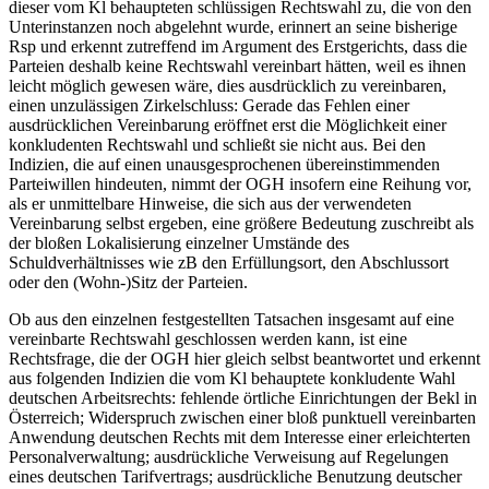
dieser vom Kl behaupteten schlüssigen Rechtswahl zu, die von den
Unterinstanzen noch abgelehnt wurde, erinnert an seine bisherige
Rsp und erkennt zutreffend im Argument des Erstgerichts, dass die
Parteien deshalb keine Rechtswahl vereinbart hätten, weil es ihnen
leicht möglich gewesen wäre, dies ausdrücklich zu vereinbaren,
einen unzulässigen Zirkelschluss: Gerade das Fehlen einer
ausdrücklichen Vereinbarung eröffnet erst die Möglichkeit einer
konkludenten Rechtswahl und schließt sie nicht aus. Bei den
Indizien, die auf einen unausgesprochenen übereinstimmenden
Parteiwillen hindeuten, nimmt der OGH insofern eine Reihung vor,
als er unmittelbare Hinweise, die sich aus der verwendeten
Vereinbarung selbst ergeben, eine größere Bedeutung zuschreibt als
der bloßen Lokalisierung einzelner Umstände des
Schuldverhältnisses wie zB den Erfüllungsort, den Abschlussort
oder den (Wohn-)Sitz der Parteien.
Ob aus den einzelnen festgestellten Tatsachen insgesamt auf eine
vereinbarte Rechtswahl geschlossen werden kann, ist eine
Rechtsfrage, die der OGH hier gleich selbst beantwortet und erkennt
aus folgenden Indizien die vom Kl behauptete konkludente Wahl
deutschen Arbeitsrechts: fehlende örtliche Einrichtungen der Bekl in
Österreich; Widerspruch zwischen einer bloß punktuell vereinbarten
Anwendung deutschen Rechts mit dem Interesse einer erleichterten
Personalverwaltung; ausdrückliche Verweisung auf Regelungen
eines deutschen Tarifvertrags; ausdrückliche Benutzung deutscher