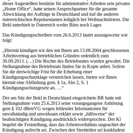
dieser Angestellten benützte für administrative Arbeiten sein privates
„Home Office“, hatte seinen Ansprechpartner für die gesamte
Abwicklung der Aufträge in Deutschland und traf die anderen
österreichischen Repräsentanten lediglich bei Weihnachtsfeiern. Die
Bekl unterhielt in Österreich weder Büro noch Lager.
Das Kündigungsschreiben vom 26.6.2013 lautet auszugsweise wie
folgt:
„
Hiermit kündigen wir den mit Ihnen am 13.08.2004 geschlossenen
Arbeitsvertrag aus betrieblichen Gründen ordentlich zum
30.09.2013. (…) Die Rechte des Betriebsrates wurden gewahrt. Die
Stellungnahme des Betriebsrats finden Sie in Kopie anbei. Sofern
Sie die dreiwöchige Frist für die Erhebung einer
Kündigungsschutzklage verstreichen lassen, bieten wir Ihnen
hiermit eine Abfindung gem. § 1a, Abs 2, S. 1
Kündigungsschutzgesetz an. …
“
Der am Sitz der Bekl in Deutschland eingerichtete BR hatte mit
Stellungnahme vom 25.6.2013 seine vorangegangene Anhörung
gem § 102 dBetrVG wegen fehlender Informationen für
unvollständig und unwirksam erklärt sowie „hilfsweise“ der
beabsichtigten Kündigung ausdrücklich widersprochen. Der Kl
begehrt die Feststellung, dass das Arbeitsverhältnis ungeachtet der
Kündigung aufrecht sei. Zwischen den Streitteilen sei konkludent