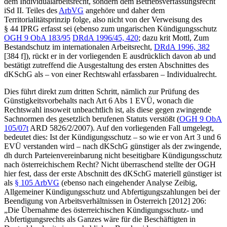
dem Individualarbeitsrecht, sondern dem Betriebsverfassungsrecht
iSd II. Teiles des
ArbVG
angehöre und daher dem
Territorialitätsprinzip folge, also nicht von der Verweisung des
§ 44 IPRG erfasst sei (ebenso zum ungarischen Kündigungsschutz
OGH
9 ObA 183/95
DRdA 1996/45, 420
; dazu krit
Mottl
,
Zum
Bestandschutz im internationalen Arbeitsrecht
,
DRdA 1996, 382
[384 f]), rückt er in der vorliegenden E ausdrücklich davon ab und
bestätigt zutreffend die Ausgestaltung des ersten Abschnittes des
dKSchG als – von einer Rechtswahl erfassbaren – Individualrecht.
Dies führt direkt zum dritten Schritt, nämlich zur Prüfung des
Günstigkeitsvorbehalts nach Art 6 Abs 1 EVÜ, wonach die
Rechtswahl insoweit unbeachtlich ist, als diese gegen zwingende
Sachnormen des gesetzlich berufenen Statuts verstößt (
OGH
9 ObA
105/07t
ARD 5826/2/2007
). Auf den vorliegenden Fall umgelegt,
bedeutet dies: Ist der Kündigungsschutz – so wie er von Art 3 und 6
EVÜ verstanden wird – nach dKSchG günstiger als der
zwingende,
dh durch Parteienvereinbarung nicht beseitigbare Kündigungsschutz
nach österreichischem Recht? Nicht überraschend stellte der OGH
hier fest, dass der erste Abschnitt des dKSchG materiell günstiger ist
als
§ 105 ArbVG
(ebenso nach eingehender Analyse
Zeibig
,
Allgemeiner Kündigungsschutz und Abfertigungszahlungen bei der
Beendigung von Arbeitsverhältnissen in Österreich
[2012] 206:
„
Die Übernahme des österreichischen Kündigungsschutz- und
Abfertigungsrechts als Ganzes wäre für die Beschäftigten in