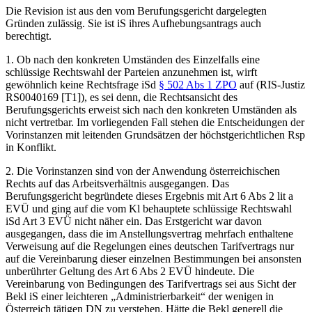
Die Revision ist aus den vom Berufungsgericht dargelegten
Gründen zulässig. Sie ist iS ihres Aufhebungsantrags auch
berechtigt.
1. Ob nach den konkreten Umständen des Einzelfalls eine
schlüssige Rechtswahl der Parteien anzunehmen ist, wirft
gewöhnlich keine Rechtsfrage iSd
§ 502 Abs 1 ZPO
auf (RIS-Justiz
RS0040169 [T1]), es sei denn, die Rechtsansicht des
Berufungsgerichts erweist sich nach den konkreten Umständen als
nicht vertretbar. Im vorliegenden Fall stehen die Entscheidungen der
Vorinstanzen mit leitenden Grundsätzen der höchstgerichtlichen Rsp
in Konflikt.
2. Die Vorinstanzen sind von der Anwendung österreichischen
Rechts auf das Arbeitsverhältnis ausgegangen. Das
Berufungsgericht begründete dieses Ergebnis mit Art 6 Abs 2 lit a
EVÜ und ging auf die vom Kl behauptete schlüssige Rechtswahl
iSd Art 3 EVÜ nicht näher ein. Das Erstgericht war davon
ausgegangen, dass die im Anstellungsvertrag mehrfach enthaltene
Verweisung auf die Regelungen eines deutschen Tarifvertrags nur
auf
die Vereinbarung dieser einzelnen Bestimmungen bei ansonsten
unberührter Geltung des Art 6 Abs 2 EVÜ hindeute. Die
Vereinbarung von Bedingungen des Tarifvertrags sei aus Sicht der
Bekl iS einer leichteren „Administrierbarkeit“ der wenigen in
Österreich tätigen DN zu verstehen. Hätte die Bekl generell die