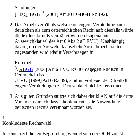
Staudinger
12
[Hrsg],
BGB
[2001] Art 30 EGBGB Rz 192).
Das Arbeitsverhältnis weise eine engere Verbindung zum
deutschen als zum österreichischen Recht auf; diesfalls würde
die lex loci laboris verdrängt werden (sogenannte
Ausweichklausel des Art 6 Abs 2 aE EVÜ): Unabhängig
davon, ob der
Ausweichklausel
ein Ausnahmecharakter
zugestanden wird (dafür
Verschraegen
in
Rummel
3
,
ABGB
[2004] Art 6 EVÜ Rz 30; dagegen
Rudisch
in
Czernich/Heiss
,
EVÜ
[1999] Art 6 Rz 39), sind im vorliegenden Streitfall
engere Verbindungen zu Deutschland nicht zu erkennen.
Aus guten Gründen stützte sich daher der kl AN auf die dritte
Variante, nämlich dass – konkludent – die Anwendung
deutschen Rechts vereinbart worden sei.
1.
Konkludente Rechtswahl
In seiner rechtlichen Begründung wendet sich der OGH zuerst