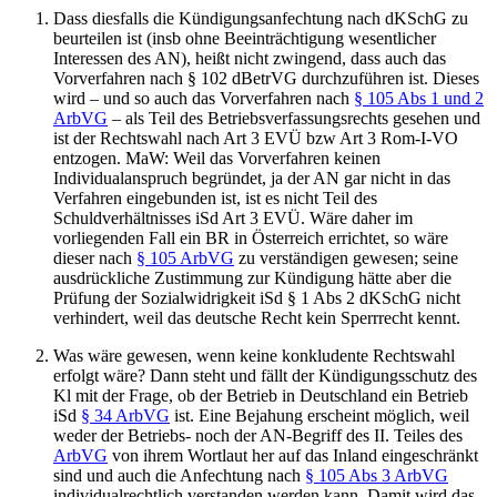
Dass diesfalls die Kündigungsanfechtung nach dKSchG zu
beurteilen ist (insb ohne Beeinträchtigung wesentlicher
Interessen des AN), heißt nicht zwingend, dass auch das
Vorverfahren nach § 102 dBetrVG durchzuführen ist. Dieses
wird – und so auch das Vorverfahren nach
§ 105 Abs 1 und 2
ArbVG
– als Teil des Betriebsverfassungsrechts gesehen und
ist der Rechtswahl nach Art 3 EVÜ bzw Art 3 Rom-I-VO
entzogen. MaW: Weil das Vorverfahren keinen
Individualanspruch begründet, ja der AN gar nicht in das
Verfahren eingebunden ist, ist es nicht Teil des
Schuldverhältnisses iSd Art 3 EVÜ. Wäre daher im
vorliegenden Fall ein BR in Österreich errichtet, so wäre
dieser nach
§ 105 ArbVG
zu verständigen gewesen; seine
ausdrückliche Zustimmung zur Kündigung hätte aber die
Prüfung der Sozialwidrigkeit iSd § 1 Abs 2 dKSchG nicht
verhindert, weil das deutsche Recht kein Sperrrecht kennt.
Was wäre gewesen, wenn keine konkludente Rechtswahl
erfolgt wäre? Dann steht und fällt der Kündigungsschutz des
Kl mit der Frage, ob der Betrieb in Deutschland ein Betrieb
iSd
§ 34 ArbVG
ist. Eine Bejahung erscheint möglich, weil
weder der Betriebs- noch der AN-Begriff des II. Teiles des
ArbVG
von ihrem Wortlaut her auf das Inland eingeschränkt
sind und auch die Anfechtung nach
§ 105 Abs 3 ArbVG
individualrechtlich verstanden werden kann. Damit wird das