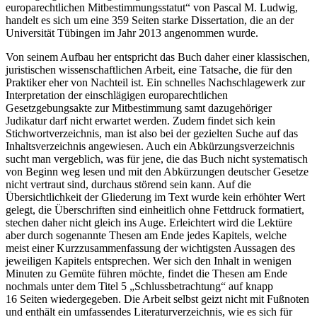
europarechtlichen Mitbestimmungsstatut“ von
Pascal M. Ludwig
,
handelt es sich um eine 359 Seiten starke Dissertation, die an der
Universität Tübingen im Jahr 2013 angenommen wurde.
Von seinem Aufbau her entspricht das Buch daher einer klassischen,
juristischen wissenschaftlichen Arbeit, eine Tatsache, die für den
Praktiker eher von Nachteil ist. Ein schnelles Nachschlagewerk zur
Interpretation der einschlägigen europarechtlichen
Gesetzgebungsakte zur Mitbestimmung samt dazugehöriger
Judikatur darf nicht erwartet werden. Zudem findet sich kein
Stichwortverzeichnis, man ist also bei der gezielten Suche auf das
Inhaltsverzeichnis angewiesen. Auch ein Abkürzungsverzeichnis
sucht man vergeblich, was für jene, die das Buch nicht systematisch
von Beginn weg lesen und mit den Abkürzungen deutscher Gesetze
nicht vertraut sind, durchaus störend sein kann. Auf die
Übersichtlichkeit der Gliederung im Text wurde kein erhöhter Wert
gelegt, die Überschriften sind einheitlich ohne Fettdruck formatiert,
stechen daher nicht gleich ins Auge. Erleichtert wird die Lektüre
aber durch sogenannte Thesen am Ende jedes Kapitels, welche
meist einer Kurzzusammenfassung der wichtigsten Aussagen des
jeweiligen Kapitels entsprechen. Wer sich den Inhalt in wenigen
Minuten zu Gemüte führen möchte, findet die Thesen am Ende
nochmals unter dem Titel 5 „Schlussbetrachtung“ auf knapp
16 Seiten wiedergegeben. Die Arbeit selbst geizt nicht mit Fußnoten
und enthält ein umfassendes Literaturverzeichnis, wie es sich für