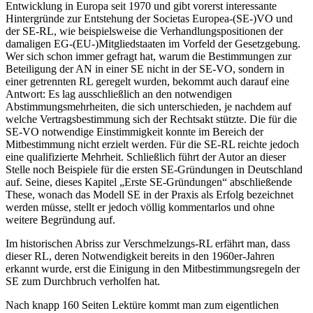
Entwicklung in Europa seit 1970 und gibt vorerst interessante
Hintergründe zur Entstehung der Societas Europea-(SE-)VO und
der SE-RL, wie beispielsweise die Verhandlungspositionen der
damaligen EG-(EU-)Mitgliedstaaten im Vorfeld der Gesetzgebung.
Wer sich schon immer gefragt hat, warum die Bestimmungen zur
Beteiligung der AN in einer SE nicht in der SE-VO, sondern in
einer getrennten RL geregelt wurden, bekommt auch darauf eine
Antwort: Es lag ausschließlich an den notwendigen
Abstimmungsmehrheiten, die sich unterschieden, je nachdem auf
welche Vertragsbestimmung sich der Rechtsakt stützte. Die für die
SE-VO notwendige Einstimmigkeit konnte im Bereich der
Mitbestimmung nicht erzielt werden. Für die SE-RL reichte jedoch
eine qualifizierte Mehrheit. Schließlich führt der Autor an dieser
Stelle noch Beispiele für die ersten SE-Gründungen in Deutschland
auf. Seine, dieses Kapitel „Erste SE-Gründungen“ abschließende
These, wonach das Modell SE in der Praxis als Erfolg bezeichnet
werden müsse, stellt er jedoch völlig kommentarlos und ohne
weitere Begründung auf.
Im historischen Abriss zur Verschmelzungs-RL erfährt man, dass
dieser RL, deren Notwendigkeit bereits in den 1960er-Jahren
erkannt wurde, erst die Einigung in den Mitbestimmungsregeln der
SE zum Durchbruch verholfen hat.
Nach knapp 160 Seiten Lektüre kommt man zum eigentlichen