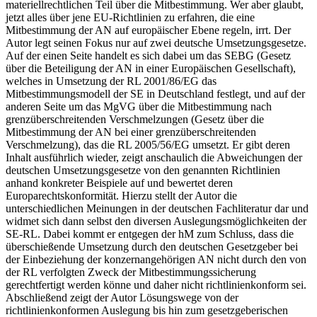
materiellrechtlichen Teil über die Mitbestimmung. Wer aber glaubt,
jetzt alles über jene EU-Richtlinien zu erfahren, die eine
Mitbestimmung der AN auf europäischer Ebene regeln, irrt. Der
Autor legt seinen Fokus nur auf zwei deutsche Umsetzungsgesetze.
Auf der einen Seite handelt es sich dabei um das SEBG (Gesetz
über die Beteiligung der AN in einer Europäischen Gesellschaft),
welches in Umsetzung der RL 2001/86/EG das
Mitbestimmungsmodell der SE in Deutschland festlegt, und auf der
anderen Seite um das MgVG über die Mitbestimmung nach
grenzüberschreitenden Verschmelzungen (Gesetz über die
Mitbestimmung der AN bei einer grenzüberschreitenden
Verschmelzung), das die RL 2005/56/EG umsetzt. Er gibt deren
Inhalt ausführlich wieder, zeigt anschaulich die Abweichungen der
deutschen Umsetzungsgesetze von den genannten Richtlinien
anhand konkreter Beispiele auf und bewertet deren
Europarechtskonformität. Hierzu stellt der Autor die
unterschiedlichen Meinungen in der deutschen Fachliteratur dar und
widmet sich dann selbst den diversen Auslegungsmöglichkeiten der
SE-RL. Dabei kommt er entgegen der hM zum Schluss, dass die
überschießende Umsetzung durch den deutschen Gesetzgeber bei
der Einbeziehung der konzernangehörigen AN nicht durch den von
der RL verfolgten Zweck der Mitbestimmungssicherung
gerechtfertigt werden könne und daher nicht richtlinienkonform sei.
Abschließend zeigt der Autor Lösungswege von der
richtlinienkonformen Auslegung bis hin zum gesetzgeberischen