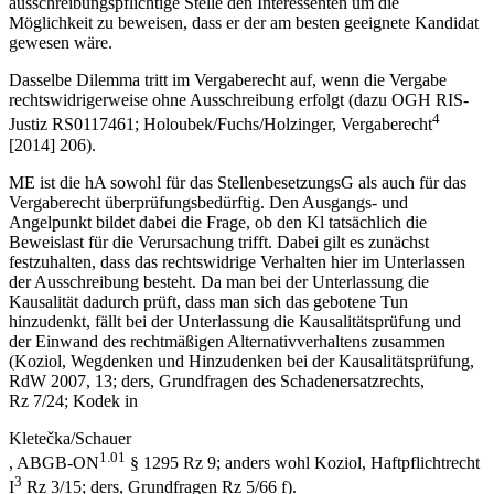
ausschreibungspflichtige Stelle den Interessenten um die
Möglichkeit zu beweisen, dass er der am besten geeignete Kandidat
gewesen wäre.
Dasselbe Dilemma tritt im Vergaberecht auf, wenn die Vergabe
rechtswidrigerweise ohne Ausschreibung erfolgt (dazu OGH RIS-
4
Justiz RS0117461;
Holoubek/Fuchs/Holzinger
,
Vergaberecht
[2014] 206).
ME ist die hA sowohl für das StellenbesetzungsG als auch für das
Vergaberecht überprüfungsbedürftig. Den Ausgangs- und
Angelpunkt bildet dabei die Frage, ob den Kl tatsächlich die
Beweislast für die Verursachung trifft. Dabei gilt es zunächst
festzuhalten, dass das rechtswidrige Verhalten hier im Unterlassen
der Ausschreibung besteht. Da man bei der Unterlassung die
Kausalität dadurch prüft, dass man sich das gebotene Tun
hinzudenkt, fällt bei der Unterlassung die Kausalitätsprüfung und
der Einwand des rechtmäßigen Alternativverhaltens zusammen
(
Koziol
,
Wegdenken und Hinzudenken bei der Kausalitätsprüfung
,
RdW 2007, 13
;
ders
,
Grundfragen des Schadenersatzrechts
,
Rz 7/24;
Kodek
in
Kletečka/Schauer
1.01
,
ABGB-ON
§ 1295 Rz 9; anders wohl
Koziol
,
Haftpflichtrecht
3
I
Rz 3/15;
ders
,
Grundfragen
Rz 5/66 f).