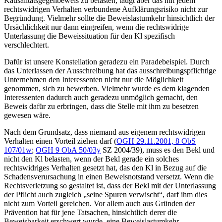
Kausalitätsgegenbeweis zu belasten, taugt aber das mit jedem
rechtswidrigen Verhalten verbundene Aufklärungsrisiko nicht zur
Begründung. Vielmehr sollte die Beweislastumkehr hinsichtlich der
Ursächlichkeit nur dann eingreifen, wenn die rechtswidrige
Unterlassung die Beweissituation für den Kl spezifisch
verschlechtert.
Dafür ist unsere Konstellation geradezu ein Paradebeispiel. Durch
das Unterlassen der Ausschreibung hat das ausschreibungspflichtige
Unternehmen den Interessenten nicht nur die Möglichkeit
genommen, sich zu bewerben. Vielmehr wurde es dem klagenden
Interessenten dadurch auch geradezu unmöglich gemacht, den
Beweis dafür zu erbringen, dass die Stelle mit ihm zu besetzen
gewesen wäre.
Nach dem Grundsatz, dass niemand aus eigenem rechtswidrigen
Verhalten einen Vorteil ziehen darf (
OGH
29.11.2001,
8 ObS
107/01w
;
OGH
9 ObA 50/03y
SZ 2004/39
), muss es den Bekl und
nicht den Kl belasten, wenn der Bekl gerade ein solches
rechtswidriges Verhalten gesetzt hat, das den Kl in Bezug auf die
Schadensverursachung in einen Beweisnotstand versetzt. Wenn die
Rechtsverletzung so gestaltet ist, dass der Bekl mit der Unterlassung
der Pflicht auch zugleich „seine Spuren verwischt“, darf ihm dies
nicht zum Vorteil gereichen. Vor allem auch aus Gründen der
Prävention hat für jene Tatsachen, hinsichtlich derer die
Beweisbarkeit erschwert wurde, eine Beweislastumkehr