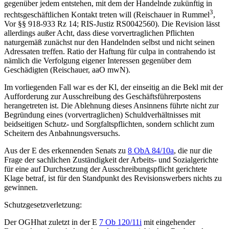
gegenüber jedem entstehen, mit dem der Handelnde zukünftig in
3
rechtsgeschäftlichen Kontakt treten will (
Reischauer
in
Rummel
,
Vor §§ 918-933 Rz 14; RIS-Justiz RS0042560). Die Revision lässt
allerdings außer Acht, dass diese vorvertraglichen Pflichten
naturgemäß zunächst nur den Handelnden selbst und nicht seinen
Adressaten treffen. Ratio der Haftung für culpa in contrahendo ist
nämlich die Verfolgung eigener Interessen gegenüber dem
Geschädigten (
Reischauer
, aaO mwN).
Im vorliegenden Fall war es der Kl, der einseitig an die Bekl mit der
Aufforderung zur Ausschreibung des Geschäftsführerpostens
herangetreten ist. Die Ablehnung dieses Ansinnens führte nicht zur
Begründung eines (vorvertraglichen) Schuldverhältnisses mit
beidseitigen Schutz- und Sorgfaltspflichten, sondern schlicht zum
Scheitern des Anbahnungsversuchs.
Aus der E des erkennenden Senats zu
8 ObA 84/10a
, die nur die
Frage der sachlichen Zuständigkeit der Arbeits- und Sozialgerichte
für eine auf Durchsetzung der Ausschreibungspflicht gerichtete
Klage betraf, ist für den Standpunkt des Revisionswerbers nichts zu
gewinnen.
Schutzgesetzverletzung:
Der
OGH
hat zuletzt in der E
7 Ob 120/11i
mit eingehender