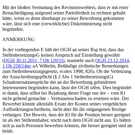
Mit der bloßen Vermutung des Revisionswerbers, dass er mit einer
Benachteiligung aufgrund seiner Parteifreiheit zu rechnen gehabt
hätte, wenn es denn überhaupt zu seiner Bewerbung gekommen
wäre, lässt sich eine (verwirklichte) Diskriminierung nicht
begründen.
ANMERKUNG
In der vorliegenden E hält der OGH an seiner Rsp fest, dass das
StellenbesetzungsG keinen Anspruch auf Einstellung gewährt
(
OGH
30.11.2011,
7 Ob 120/11i
; nunmehr auch
OGH
23.12.2014,
1 Ob 218/14m
; aA
Wilhelm
,
Beiläufige zivilistische Bemerkungen
zum Stellenbesetzungsgesetz
,
ecolex 1998, 826
). Ob die Verletzung
der Ausschreibungspflicht (§ 2 Abs 1 StellenbesetzungsG)
Schadenersatzansprüche der an der Bewerbung gehinderten
Interessenten begründen kann, lässt der OGH offen. Dies begründet
er damit, dass selbst bei Bejahung dieser Frage nur der – vom Kl
nicht geltend gemachte – Vertrauensschaden zu ersetzen wäre. Der
Bewerber könnte allenfalls Ersatz der Kosten seines vergeblichen
Aufforderungsschreibens, nicht aber für die entgangenen Bezüge
verlangen. Der Beweis, dass der Kl für die Position besser geeignet
ist als der Stelleninhaber, reicht nach dem OGH nicht aus. Es hätten
sich ja auch Personen bewerben können, die besser geeignet sind als
beide.