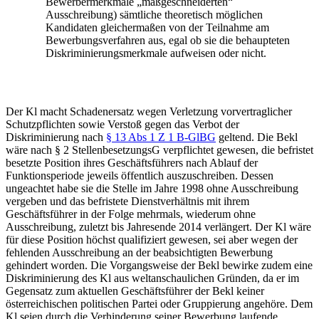
Bewerbermerkmale „maßgeschneiderten“
Ausschreibung) sämtliche theoretisch möglichen
Kandidaten gleichermaßen von der Teilnahme am
Bewerbungsverfahren aus, egal ob sie die behaupteten
Diskriminierungsmerkmale aufweisen oder nicht.
Der Kl macht Schadenersatz wegen Verletzung vorvertraglicher
Schutzpflichten sowie Verstoß gegen das Verbot der
Diskriminierung nach
§ 13 Abs 1 Z 1 B-GlBG
geltend. Die Bekl
wäre nach § 2 StellenbesetzungsG verpflichtet gewesen, die befristet
besetzte Position ihres Geschäftsführers nach Ablauf der
Funktionsperiode jeweils öffentlich auszuschreiben. Dessen
ungeachtet habe sie die Stelle im Jahre 1998 ohne Ausschreibung
vergeben und das befristete Dienstverhältnis mit ihrem
Geschäftsführer in der Folge mehrmals, wiederum ohne
Ausschreibung, zuletzt bis Jahresende 2014 verlängert. Der Kl wäre
für diese Position höchst qualifiziert gewesen, sei aber wegen der
fehlenden Ausschreibung an der beabsichtigten Bewerbung
gehindert worden. Die Vorgangsweise der Bekl bewirke zudem eine
Diskriminierung des Kl aus weltanschaulichen Gründen, da er im
Gegensatz zum aktuellen Geschäftsführer der Bekl keiner
österreichischen politischen Partei oder Gruppierung angehöre. Dem
Kl seien durch die Verhinderung seiner Bewerbung laufende