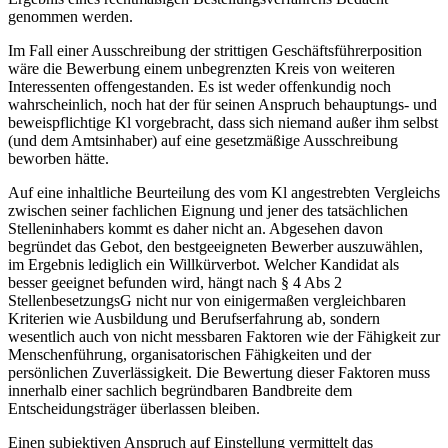
genommen werden.
Im Fall einer Ausschreibung der strittigen Geschäftsführerposition
wäre die Bewerbung einem unbegrenzten Kreis von weiteren
Interessenten offengestanden. Es ist weder offenkundig noch
wahrscheinlich, noch hat der für seinen Anspruch behauptungs- und
beweispflichtige Kl vorgebracht, dass sich niemand außer ihm selbst
(und dem Amtsinhaber) auf eine gesetzmäßige Ausschreibung
beworben hätte.
Auf eine inhaltliche Beurteilung des vom Kl angestrebten Vergleichs
zwischen seiner fachlichen Eignung und jener des tatsächlichen
Stelleninhabers kommt es daher nicht an. Abgesehen davon
begründet das Gebot, den bestgeeigneten Bewerber auszuwählen,
im Ergebnis lediglich ein Willkürverbot. Welcher Kandidat als
besser geeignet befunden wird, hängt nach § 4 Abs 2
StellenbesetzungsG nicht nur von einigermaßen vergleichbaren
Kriterien wie Ausbildung und Berufserfahrung ab, sondern
wesentlich auch von nicht messbaren Faktoren wie der Fähigkeit zur
Menschenführung, organisatorischen Fähigkeiten und der
persönlichen Zuverlässigkeit. Die Bewertung dieser Faktoren muss
innerhalb einer sachlich begründbaren
Bandbreite dem
Entscheidungsträger überlassen bleiben.
Einen subjektiven Anspruch auf Einstellung vermittelt das