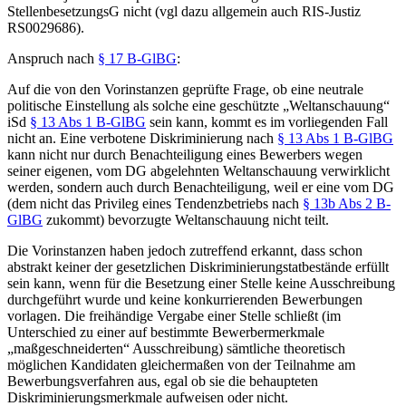
StellenbesetzungsG nicht (vgl dazu allgemein auch RIS-Justiz
RS0029686).
Anspruch nach
§ 17 B-GlBG
:
Auf die von den Vorinstanzen geprüfte Frage, ob eine neutrale
politische Einstellung als solche eine geschützte „Weltanschauung“
iSd
§ 13 Abs 1 B-GlBG
sein kann, kommt es im vorliegenden Fall
nicht an. Eine verbotene Diskriminierung nach
§ 13 Abs 1 B-GlBG
kann nicht nur durch Benachteiligung eines Bewerbers wegen
seiner eigenen, vom DG abgelehnten Weltanschauung verwirklicht
werden, sondern auch durch Benachteiligung, weil er eine vom DG
(dem nicht das Privileg eines Tendenzbetriebs nach
§ 13b Abs 2 B-
GlBG
zukommt) bevorzugte Weltanschauung nicht teilt.
Die Vorinstanzen haben jedoch zutreffend erkannt, dass schon
abstrakt keiner der gesetzlichen Diskriminierungstatbestände erfüllt
sein kann, wenn für die Besetzung einer Stelle keine Ausschreibung
durchgeführt wurde und keine konkurrierenden Bewerbungen
vorlagen. Die freihändige Vergabe einer Stelle schließt (im
Unterschied zu einer auf bestimmte Bewerbermerkmale
„maßgeschneiderten“ Ausschreibung) sämtliche theoretisch
möglichen Kandidaten gleichermaßen von der Teilnahme am
Bewerbungsverfahren aus, egal ob sie die behaupteten
Diskriminierungsmerkmale aufweisen oder nicht.