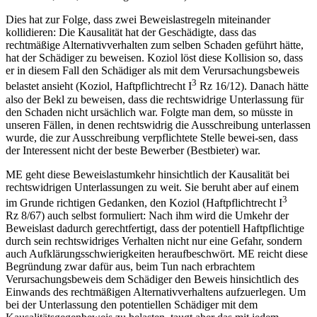
Dies hat zur Folge, dass zwei Beweislastregeln miteinander
kollidieren: Die Kausalität hat der Geschädigte, dass das
rechtmäßige Alternativverhalten zum selben Schaden geführt hätte,
hat der Schädiger zu beweisen. Koziol löst diese Kollision so, dass
er in diesem Fall den Schädiger als mit dem Verursachungsbeweis
3
belastet ansieht (
Koziol
,
Haftpflichtrecht I
Rz 16/12). Danach hätte
also der Bekl zu beweisen, dass die rechtswidrige Unterlassung für
den Schaden nicht ursächlich war. Folgte man dem, so müsste in
unseren Fällen, in denen rechtswidrig die Ausschreibung unterlassen
wurde, die zur Ausschreibung verpflichtete Stelle bewei-
sen, dass
der Interessent nicht der beste Bewerber (Bestbieter) war.
ME geht diese Beweislastumkehr hinsichtlich der Kausalität bei
rechtswidrigen Unterlassungen zu weit. Sie beruht aber auf einem
3
im Grunde richtigen Gedanken, den
Koziol
(
Haftpflichtrecht I
Rz 8/67) auch selbst formuliert: Nach ihm wird die Umkehr der
Beweislast dadurch gerechtfertigt, dass der potentiell Haftpflichtige
durch sein rechtswidriges Verhalten nicht nur eine Gefahr, sondern
auch Aufklärungsschwierigkeiten heraufbeschwört. ME reicht diese
Begründung zwar dafür aus, beim Tun nach erbrachtem
Verursachungsbeweis dem Schädiger den Beweis hinsichtlich des
Einwands des rechtmäßigen Alternativverhaltens aufzuerlegen. Um
bei der Unterlassung den potentiellen Schädiger mit dem