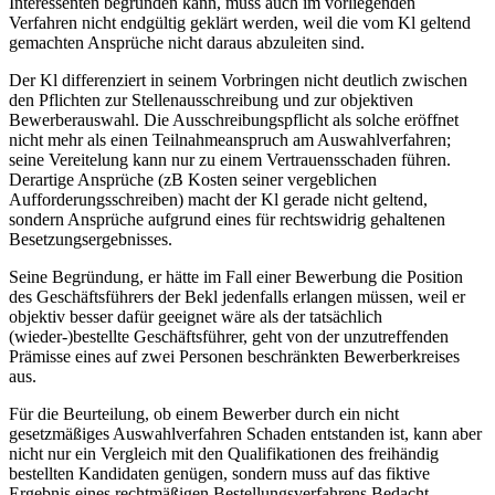
Interessenten begründen kann, muss auch im vorliegenden
Verfahren nicht endgültig geklärt werden, weil die vom Kl geltend
gemachten Ansprüche nicht daraus abzuleiten sind.
Der Kl differenziert in seinem Vorbringen nicht deutlich zwischen
den Pflichten zur Stellenausschreibung und zur objektiven
Bewerberauswahl. Die Ausschreibungspflicht als solche eröffnet
nicht mehr als einen Teilnahmeanspruch am Auswahlverfahren;
seine Vereitelung kann nur zu einem Vertrauensschaden führen.
Derartige Ansprüche (zB Kosten seiner vergeblichen
Aufforderungsschreiben) macht der Kl gerade nicht geltend,
sondern Ansprüche aufgrund eines für rechtswidrig gehaltenen
Besetzungsergebnisses.
Seine Begründung, er hätte im Fall einer Bewerbung die Position
des Geschäftsführers der Bekl jedenfalls erlangen müssen, weil er
objektiv besser dafür geeignet wäre als der tatsächlich
(wieder-)bestellte Geschäftsführer, geht von der unzutreffenden
Prämisse eines auf zwei Personen beschränkten Bewerberkreises
aus.
Für die Beurteilung, ob einem Bewerber durch ein nicht
gesetzmäßiges Auswahlverfahren Schaden entstanden ist, kann aber
nicht nur ein Vergleich mit den Qualifikationen des freihändig
bestellten Kandidaten genügen, sondern muss auf das fiktive
Ergebnis eines rechtmäßigen Bestellungsverfahrens Bedacht