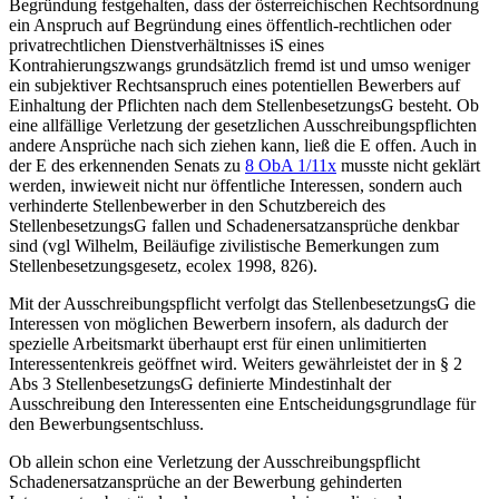
Begründung festgehalten, dass der österreichischen Rechtsordnung
ein Anspruch auf Begründung eines öffentlich-rechtlichen oder
privatrechtlichen Dienstverhältnisses iS eines
Kontrahierungszwangs grundsätzlich fremd ist und umso weniger
ein subjektiver Rechtsanspruch eines potentiellen Bewerbers auf
Einhaltung der Pflichten nach dem StellenbesetzungsG besteht. Ob
eine allfällige Verletzung der gesetzlichen Ausschreibungspflichten
andere Ansprüche nach sich ziehen kann, ließ die E offen. Auch in
der E des erkennenden Senats zu
8 ObA 1/11x
musste nicht geklärt
werden, inwieweit nicht nur öffentliche Interessen, sondern auch
verhinderte Stellenbewerber in den Schutzbereich des
StellenbesetzungsG fallen und Schadenersatzansprüche denkbar
sind (vgl
Wilhelm
,
Beiläufige zivilistische Bemerkungen zum
Stellenbesetzungsgesetz
,
ecolex 1998, 826
).
Mit der Ausschreibungspflicht verfolgt das StellenbesetzungsG die
Interessen von möglichen Bewerbern insofern, als dadurch der
spezielle Arbeitsmarkt überhaupt erst für einen unlimitierten
Interessentenkreis geöffnet wird. Weiters gewährleistet der in § 2
Abs 3 StellenbesetzungsG definierte Mindestinhalt der
Ausschreibung den Interessenten eine Entscheidungsgrundlage für
den Bewerbungsentschluss.
Ob allein schon eine Verletzung der Ausschreibungspflicht
Schadenersatzansprüche an der Bewerbung gehinderten