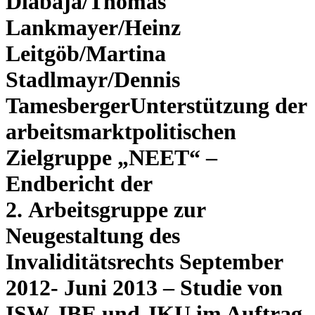
Dlabaja/Thomas
Lankmayer/Heinz
Leitgöb/Martina
Stadlmayr/Dennis
Tamesberger
Unterstützung der
arbeitsmarktpolitischen
Zielgruppe „NEET“ –
Endbericht der
2. Arbeitsgruppe zur
Neugestaltung des
Invaliditätsrechts September
2012- Juni 2013 – Studie von
ISW, IBE und JKU im Auftrag