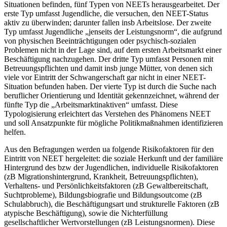
Situationen befinden, fünf Typen von NEETs herausgearbeitet. Der
erste Typ umfasst Jugendliche, die versuchen, den NEET-Status
aktiv zu überwinden; darunter fallen insb Arbeitslose. Der zweite
Typ umfasst Jugendliche „jenseits der Leistungsnorm“, die aufgrund
von physischen Beeinträchtigungen oder psychisch-sozialen
Problemen nicht in der Lage sind, auf dem ersten Arbeitsmarkt einer
Beschäftigung nachzugehen. Der dritte Typ umfasst Personen mit
Betreuungspflichten und damit insb junge Mütter, von denen sich
viele vor Eintritt der Schwangerschaft gar nicht in einer NEET-
Situation befunden haben. Der vierte Typ ist durch die Suche nach
beruflicher Orientierung und Identität gekennzeichnet, während der
fünfte Typ die „Arbeitsmarktinaktiven“ umfasst. Diese
Typologisierung erleichtert das Verstehen des Phänomens NEET
und soll Ansatzpunkte für mögliche Politikmaßnahmen identifizieren
helfen.
Aus den Befragungen werden ua folgende Risikofaktoren für den
Eintritt von NEET hergeleitet: die soziale Herkunft und der familiäre
Hintergrund des bzw der Jugendlichen, individuelle Risikofaktoren
(zB Migrationshintergrund, Krankheit, Betreuungspflichten),
Verhaltens- und Persönlichkeitsfaktoren (zB Gewaltbereitschaft,
Suchtprobleme), Bildungsbiografie und Bildungsoutcome (zB
Schulabbruch), die Beschäftigungsart und strukturelle Faktoren (zB
atypische Beschäftigung), sowie die Nichterfüllung
gesellschaftlicher Wertvorstellungen (zB Leistungsnormen). Diese