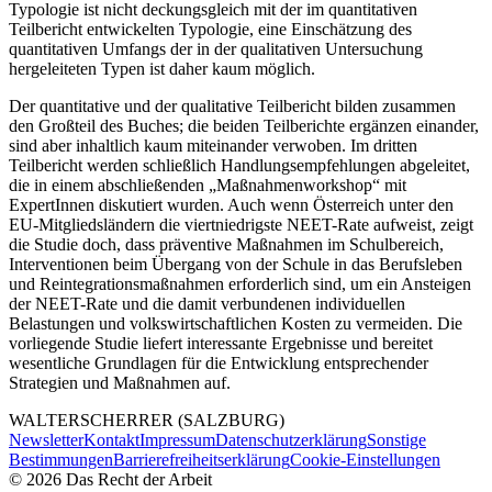
Typologie ist nicht deckungsgleich mit der im quantitativen
Teilbericht entwickelten Typologie, eine Einschätzung des
quantitativen Umfangs der in der qualitativen Untersuchung
hergeleiteten Typen ist daher kaum möglich.
Der quantitative und der qualitative Teilbericht bilden zusammen
den Großteil des Buches; die beiden Teilberichte ergänzen einander,
sind aber inhaltlich kaum miteinander verwoben. Im dritten
Teilbericht werden schließlich Handlungsempfehlungen abgeleitet,
die in einem abschließenden „Maßnahmenworkshop“ mit
ExpertInnen diskutiert wurden. Auch wenn Österreich unter den
EU-Mitgliedsländern die viertniedrigste NEET-Rate aufweist, zeigt
die Studie doch, dass präventive Maßnahmen im Schulbereich,
Interventionen beim Übergang von der Schule in das Berufsleben
und Reintegrationsmaßnahmen erforderlich sind, um ein Ansteigen
der NEET-Rate und die damit verbundenen individuellen
Belastungen und volkswirtschaftlichen Kosten zu vermeiden. Die
vorliegende Studie liefert interessante Ergebnisse und bereitet
wesentliche Grundlagen für die Entwicklung entsprechender
Strategien und Maßnahmen auf.
WALTER
SCHERRER
(SALZBURG)
Newsletter
Kontakt
Impressum
Datenschutzerklärung
Sonstige
Bestimmungen
Barrierefreiheitserklärung
Cookie-Einstellungen
©
2026
Das Recht der Arbeit