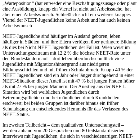
„Warteposition“ (hat entweder eine Beschäftigungszusage oder plant
eine Ausbildung), knapp ein Viertel ist nicht auf Arbeitssuche, hat
aber einen Arbeitswunsch. Schließlich sucht ein weiteres knappes
Viertel der NEET-Jugendlichen keine Arbeit und hat auch keinen
Arbeitswunsch.
NEET-Jugendliche sind häufiger im Ausland geboren, leben
häufiger in Städten, und ihre Eltern verfügen über geringere Bildung
als dies bei Nicht-NEET-Jugendlichen der Fall ist. Wien weist im
Untersuchungszeitraum mit 12,2 % die höchste NEET-Rate unter
den Bundesländern auf – dort leben überdurchschnittlich viele
Jugendliche mit Migrationshintergrund aus niedrigeren
Bildungsschichten und mit frühem Schulabbruch. Knapp 40 % der
NEET-Jugendlichen sind ein Jahr oder länger durchgehend in einer
NEET-Situation; dieser Anteil ist mit 47 % bei jungen Frauen höher
als mit 27 % bei jungen Männern. Der Ausstieg aus der NEET-
Situation wird bei weiblichen Jugendlichen durch
Betreuungspflichten und bei männlichen durch Krankheiten
erschwert; bei beiden Gruppen ist darüber hinaus ein früher
Schulabgang ein entscheidendes Hemmnis für das Verlassen des
NEET-Status.
Im zweiten Teilbericht – dem qualitativen Untersuchungsteil –
werden anhand von 20 Gesprächen und 80 teilstandardisierten
Interviews mit Jugendlichen, die sich in verschiedenartigen NEET-