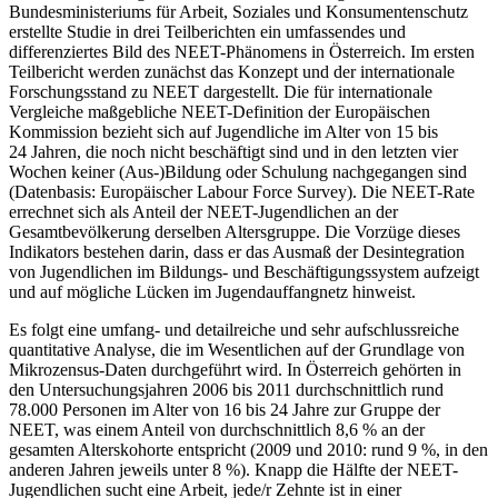
Bundesministeriums für Arbeit, Soziales und Konsumentenschutz
erstellte Studie in drei Teilberichten ein umfassendes und
differenziertes Bild des NEET-Phänomens in Österreich. Im ersten
Teilbericht werden zunächst das Konzept und der internationale
Forschungsstand zu NEET dargestellt. Die für internationale
Vergleiche maßgebliche NEET-Definition der Europäischen
Kommission bezieht sich auf Jugendliche im Alter von 15 bis
24 Jahren, die noch nicht beschäftigt sind und in den letzten vier
Wochen keiner (Aus-)Bildung oder Schulung nachgegangen sind
(Datenbasis: Europäischer Labour Force Survey). Die NEET-Rate
errechnet sich als Anteil der NEET-Jugendlichen an der
Gesamtbevölkerung derselben Altersgruppe. Die Vorzüge dieses
Indikators bestehen darin, dass er das Ausmaß der Desintegration
von Jugendlichen im Bildungs- und Beschäftigungssystem aufzeigt
und auf mögliche Lücken im Jugendauffangnetz hinweist.
Es folgt eine umfang- und detailreiche und sehr aufschlussreiche
quantitative Analyse, die im Wesentlichen auf der Grundlage von
Mikrozensus-Daten durchgeführt wird. In Österreich gehörten in
den Untersuchungsjahren 2006 bis 2011 durchschnittlich rund
78.000 Personen im Alter von 16 bis 24 Jahre zur Gruppe der
NEET, was einem Anteil von durchschnittlich 8,6 % an der
gesamten Alterskohorte entspricht (2009 und 2010: rund 9 %, in den
anderen Jahren jeweils unter 8 %). Knapp die Hälfte der NEET-
Jugendlichen sucht eine Arbeit, jede/r Zehnte ist in einer