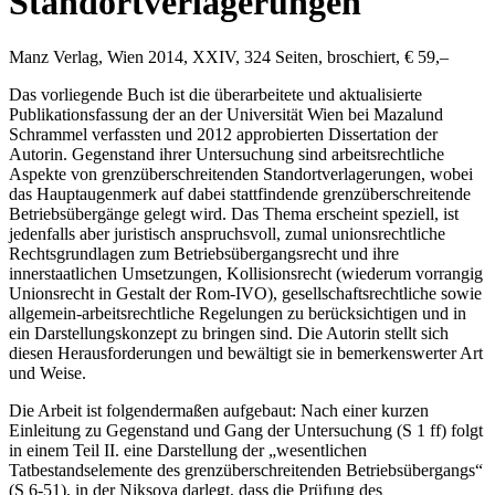
Standortverlagerungen
Manz Verlag, Wien 2014, XXIV, 324 Seiten, broschiert, € 59,–
Das vorliegende Buch ist die überarbeitete und aktualisierte
Publikationsfassung der an der Universität Wien bei
Mazal
und
Schrammel
verfassten und 2012 approbierten Dissertation der
Autorin. Gegenstand ihrer Untersuchung sind arbeitsrechtliche
Aspekte von grenzüberschreitenden Standortverlagerungen, wobei
das Hauptaugenmerk auf dabei stattfindende grenzüberschreitende
Betriebsübergänge gelegt wird. Das Thema erscheint speziell, ist
jedenfalls aber juristisch anspruchsvoll, zumal unionsrechtliche
Rechtsgrundlagen zum Betriebsübergangsrecht und ihre
innerstaatlichen Umsetzungen, Kollisionsrecht (wiederum vorrangig
Unionsrecht in Gestalt der Rom-IVO), gesellschaftsrechtliche sowie
allgemein-arbeitsrechtliche Regelungen zu berücksichtigen und in
ein Darstellungskonzept zu bringen sind. Die Autorin stellt sich
diesen Herausforderungen und bewältigt sie in bemerkenswerter Art
und Weise.
Die Arbeit ist folgendermaßen aufgebaut: Nach einer kurzen
Einleitung zu Gegenstand und Gang der Untersuchung (S 1 ff) folgt
in einem Teil II. eine Darstellung der „wesentlichen
Tatbestandselemente des grenzüberschreitenden Betriebsübergangs“
(S 6-51), in der
Niksova
darlegt, dass die Prüfung des