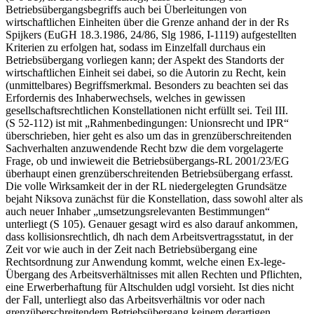
Betriebsübergangsbegriffs auch bei Überleitungen von
wirtschaftlichen Einheiten über die Grenze anhand der in der Rs
Spijkers
(
EuGH
18.3.1986,
24/86
,
Slg 1986, I-1119
) aufgestellten
Kriterien zu erfolgen hat, sodass im Einzelfall durchaus ein
Betriebsübergang vorliegen kann; der Aspekt des Standorts der
wirtschaftlichen Einheit sei dabei, so die Autorin zu Recht, kein
(unmittelbares) Begriffsmerkmal. Besonders zu beachten sei das
Erfordernis des Inhaberwechsels, welches in gewissen
gesellschaftsrechtlichen Konstellationen nicht erfüllt sei. Teil III.
(S 52-112) ist mit „Rahmenbedingungen: Unionsrecht und IPR“
überschrieben, hier geht es also um das in grenzüberschreitenden
Sachverhalten anzuwendende Recht bzw die dem vorgelagerte
Frage, ob und inwieweit die Betriebsübergangs-RL 2001/23/EG
überhaupt einen grenzüberschreitenden Betriebsübergang erfasst.
Die volle Wirksamkeit der in der RL niedergelegten Grundsätze
bejaht
Niksova
zunächst für die Konstellation, dass sowohl alter als
auch neuer Inhaber „umsetzungsrelevanten Bestimmungen“
unterliegt (S 105). Genauer gesagt wird es also darauf ankommen,
dass kollisionsrechtlich, dh nach dem Arbeitsvertragsstatut, in der
Zeit vor wie auch in der Zeit nach Betriebsübergang eine
Rechtsordnung zur Anwendung kommt, welche einen Ex-lege-
Übergang des Arbeitsverhältnisses mit allen Rechten und Pflichten,
eine Erwerberhaftung für Altschulden udgl vorsieht. Ist dies nicht
der Fall, unterliegt also das Arbeitsverhältnis vor oder nach
grenzüberschreitendem Betriebsübergang keinem derartigen