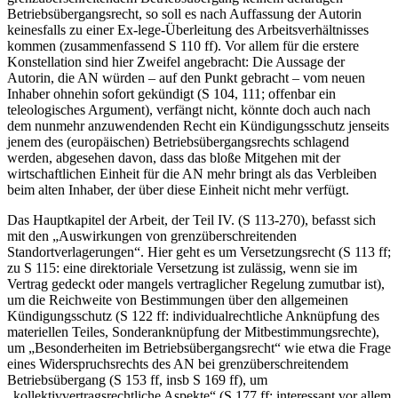
Betriebsübergangsrecht, so soll es nach Auffassung der Autorin
keinesfalls zu einer Ex-lege-Überleitung des Arbeitsverhältnisses
kommen (zusammenfassend S 110 ff). Vor allem für die erstere
Konstellation sind hier Zweifel angebracht: Die Aussage der
Autorin, die AN würden – auf den Punkt gebracht – vom neuen
Inhaber ohnehin sofort gekündigt (S 104, 111; offenbar ein
teleologisches Argument), verfängt nicht, könnte doch auch nach
dem nunmehr anzuwendenden Recht ein Kündigungsschutz jenseits
jenem des (europäischen) Betriebsübergangsrechts schlagend
werden, abgesehen davon, dass das bloße Mitgehen mit der
wirtschaftlichen Einheit für die AN mehr bringt als das Verbleiben
beim alten Inhaber, der über diese Einheit nicht mehr verfügt.
Das Hauptkapitel der Arbeit, der Teil IV. (S 113-270), befasst sich
mit den „Auswirkungen von grenzüberschreitenden
Standortverlagerungen“. Hier geht es um Versetzungsrecht (S 113 ff;
zu S 115: eine direktoriale Versetzung ist zulässig, wenn sie im
Vertrag gedeckt oder mangels vertraglicher Regelung zumutbar ist),
um die Reichweite von Bestimmungen über den allgemeinen
Kündigungsschutz (S 122 ff: individualrechtliche Anknüpfung des
materiellen Teiles, Sonderanknüpfung der Mitbestimmungsrechte),
um „Besonderheiten im Betriebsübergangsrecht“ wie etwa die Frage
eines Widerspruchsrechts des AN bei grenzüberschreitendem
Betriebsübergang (S 153 ff, insb S 169 ff), um
„kollektivvertragsrechtliche Aspekte“ (S 177 ff; interessant vor allem