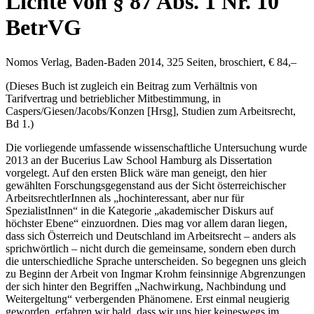
Lichte von § 87 Abs. 1 Nr. 10
BetrVG
Nomos Verlag, Baden-Baden 2014, 325 Seiten, broschiert, € 84,–
(Dieses Buch ist zugleich ein Beitrag zum Verhältnis von
Tarifvertrag und betrieblicher Mitbestimmung, in
Caspers/Giesen/Jacobs/Konzen
[Hrsg], Studien zum Arbeitsrecht,
Bd 1.)
Die vorliegende umfassende wissenschaftliche Untersuchung wurde
2013 an der Bucerius Law School Hamburg als Dissertation
vorgelegt. Auf den ersten Blick wäre man geneigt, den hier
gewählten Forschungsgegenstand aus der Sicht österreichischer
ArbeitsrechtlerInnen als „
hochinteressant, aber nur für
SpezialistInnen
“ in die Kategorie „
akademischer Diskurs auf
höchster Ebene
“ einzuordnen. Dies mag vor allem daran liegen,
dass sich Österreich und Deutschland im Arbeitsrecht – anders als
sprichwörtlich – nicht durch die gemeinsame, sondern eben durch
die unterschiedliche Sprache unterscheiden. So begegnen uns gleich
zu Beginn der Arbeit von
Ingmar Krohm
feinsinnige Abgrenzungen
der sich hinter den Begriffen „Nachwirkung, Nachbindung und
Weitergeltung“ verbergenden Phänomene. Erst einmal neugierig
geworden, erfahren wir bald, dass wir uns hier keineswegs im