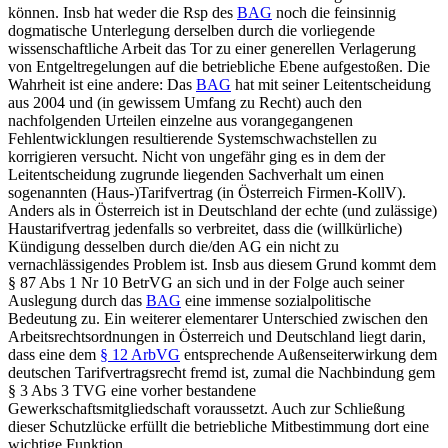
können. Insb hat weder die Rsp des
BAG
noch die feinsinnig
dogmatische Unterlegung derselben durch die vorliegende
wissenschaftliche Arbeit das Tor zu einer generellen Verlagerung
von Entgeltregelungen auf die betriebliche Ebene aufgestoßen. Die
Wahrheit ist eine andere: Das
BAG
hat mit seiner Leitentscheidung
aus 2004 und (in gewissem Umfang zu Recht) auch den
nachfolgenden Urteilen einzelne aus vorangegangenen
Fehlentwicklungen resultierende Systemschwachstellen zu
korrigieren versucht. Nicht von ungefähr ging es in dem der
Leitentscheidung zugrunde liegenden Sachverhalt um einen
sogenannten (Haus-)Tarifvertrag (in Österreich Firmen-KollV).
Anders als in Österreich ist in Deutschland der echte (und zulässige)
Haustarifvertrag jedenfalls so verbreitet, dass die (willkürliche)
Kündigung desselben durch die/den AG ein nicht zu
vernachlässigendes Problem ist. Insb aus diesem Grund kommt dem
§ 87 Abs 1 Nr 10 BetrVG an sich und in der Folge auch seiner
Auslegung durch das
BAG
eine immense sozialpolitische
Bedeutung zu. Ein weiterer elementarer Unterschied zwischen den
Arbeitsrechtsordnungen in Österreich und Deutschland liegt darin,
dass eine dem
§ 12 ArbVG
entsprechende Außenseiterwirkung dem
deutschen Tarifvertragsrecht fremd ist, zumal die Nachbindung gem
§ 3 Abs 3 TVG eine vorher bestandene
Gewerkschaftsmitgliedschaft voraussetzt. Auch zur Schließung
dieser Schutzlücke erfüllt die betriebliche Mitbestimmung dort eine
wichtige Funktion.