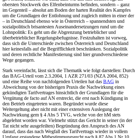
obersten Stockwerk des Elfenbeinturms befinden, sondern – ganz
im Gegenteil – absolut am Boden der harten Realität des Kampfes
um die Grundlagen der Entlohnung und zugleich mitten in einer der
– in Deutschland ebenso wie in Österreich – spannendsten und
sozialpolitisch brisantesten Auseinandersetzungen rund um die
Lohnpolitik: Es geht um die Abgrenzung betrieblicher und
überbetrieblicher Regelungsbefugnisse. Festzuhalten ist vorweg,
dass sich die Unterschiede zwischen Österreich und Deutschland
hier keinesfalls auf die Begrifflichkeit beschränken. Sozialpolitik
und deren rechtliche Manifestierung sind hier grundverschiedene
Wege gegangen.
Stark vereinfacht, lässt sich die Thematik wie folgt darstellen: Durch
das BAG-Urteil vom 2.3.2004, 1 AZR 271/03 (NZA 2004, 852)
und eine Reihe von nachfolgenden Urteilen hat das
BAG
in
Abweichung von der bisherigen Praxis die Nachwirkung eines
gekündigten Tarifvertrages hinsichtlich der Grundlagen für die
Vergütung de facto auf AN erstreckt, die erst nach Kündigung in
den Betrieb eingetreten waren. Begründet wurde diese
Weitergeltung aber nicht mit einer extensiven Auslegung der
Nachwirkung gem § 4 Abs 5 TVG, welche von der hM stets
abgelehnt worden war. Vielmehr stützt das Gericht in seiner (in der
Tat nicht sehr ausgefeilten) Begründung den Anspruch des AN
darauf, dass das nach Wegfall des Tarifvertrags wieder in vollem
Umfang erstandene Mitbestimmungsrecht nach § 87 Abs 1 Nr 10