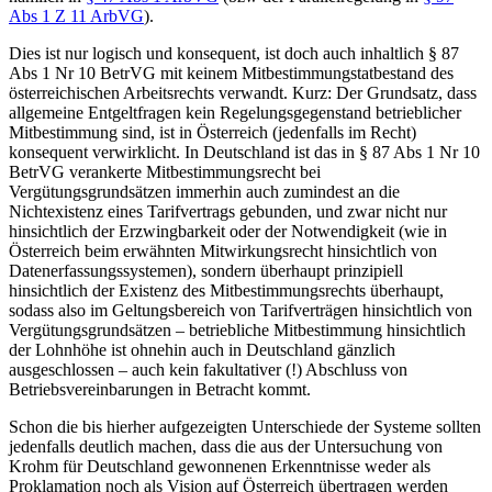
Abs 1 Z 11 ArbVG
).
Dies ist nur logisch und konsequent, ist doch auch inhaltlich § 87
Abs 1 Nr 10 BetrVG mit keinem Mitbestimmungstatbestand des
österreichischen Arbeitsrechts verwandt. Kurz: Der Grundsatz, dass
allgemeine Entgeltfragen kein Regelungsgegenstand betrieblicher
Mitbestimmung sind, ist in Österreich (jedenfalls im Recht)
konsequent verwirklicht. In Deutschland ist das in § 87 Abs 1 Nr 10
BetrVG verankerte Mitbestimmungsrecht bei
Vergütungsgrundsätzen immerhin auch zumindest an die
Nichtexistenz eines Tarifvertrags gebunden, und zwar nicht nur
hinsichtlich der Erzwingbarkeit oder der Notwendigkeit (wie in
Österreich beim erwähnten Mitwirkungsrecht hinsichtlich von
Datenerfassungssystemen), sondern überhaupt prinzipiell
hinsichtlich der Existenz des Mitbestimmungsrechts überhaupt,
sodass also im Geltungsbereich von Tarifverträgen hinsichtlich von
Vergütungsgrundsätzen – betriebliche Mitbestimmung hinsichtlich
der Lohnhöhe ist ohnehin auch in Deutschland gänzlich
ausgeschlossen – auch kein fakultativer (!) Abschluss von
Betriebsvereinbarungen in Betracht kommt.
Schon die bis hierher aufgezeigten Unterschiede der Systeme sollten
jedenfalls deutlich machen, dass die aus der Untersuchung von
Krohm
für Deutschland gewonnenen Erkenntnisse weder als
Proklamation noch als Vision auf Österreich übertragen werden