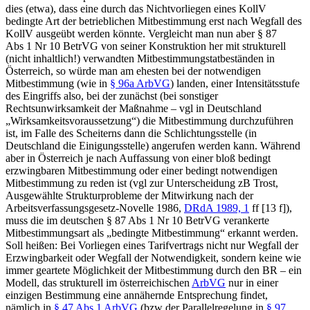
dies (etwa), dass eine durch das Nichtvorliegen eines KollV
bedingte Art der betrieblichen Mitbestimmung erst nach Wegfall des
KollV ausgeübt werden könnte. Vergleicht man nun aber § 87
Abs 1 Nr 10 BetrVG von seiner Konstruktion her mit strukturell
(nicht inhaltlich!) verwandten Mitbestimmungstatbeständen in
Österreich, so würde man am ehesten bei der notwendigen
Mitbestimmung (wie in
§ 96a ArbVG
) landen, einer Intensitätsstufe
des Eingriffs also, bei der zunächst (bei sonstiger
Rechtsunwirksamkeit der Maßnahme – vgl in Deutschland
„Wirksamkeitsvoraussetzung“) die Mitbestimmung durchzuführen
ist, im Falle des Scheiterns dann die Schlichtungsstelle (in
Deutschland die Einigungsstelle) angerufen werden kann. Während
aber in Österreich je nach Auffassung von einer bloß bedingt
erzwingbaren Mitbestimmung oder einer bedingt notwendigen
Mitbestimmung zu reden ist (vgl zur Unterscheidung zB
Trost
,
Ausgewählte Strukturprobleme der Mitwirkung nach der
Arbeitsverfassungsgesetz-Novelle 1986
,
DRdA 1989, 1
ff [13 f]
),
muss die im deutschen § 87 Abs 1 Nr 10 BetrVG verankerte
Mitbestimmungsart als „bedingte
Mitbestimmung
“ erkannt werden.
Soll heißen: Bei Vorliegen eines Tarifvertrags nicht nur Wegfall der
Erzwingbarkeit oder Wegfall der Notwendigkeit, sondern
keine
wie
immer geartete Möglichkeit der Mitbestimmung durch den BR – ein
Modell, das strukturell im österreichischen
ArbVG
nur in einer
einzigen Bestimmung eine annähernde Entsprechung findet,
nämlich in
§ 47 Abs 1 ArbVG
(bzw der Parallelregelung in
§ 97