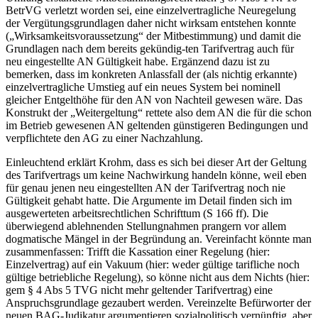
BetrVG verletzt worden sei, eine einzelvertragliche Neuregelung
der Vergütungsgrundlagen daher nicht wirksam entstehen konnte
(„Wirksamkeitsvoraussetzung“ der Mitbestimmung) und damit die
Grundlagen nach dem bereits gekündig-
ten Tarifvertrag auch für
neu eingestellte AN Gültigkeit habe. Ergänzend dazu ist zu
bemerken, dass im konkreten Anlassfall der (als nichtig erkannte)
einzelvertragliche Umstieg auf ein neues System bei nominell
gleicher Entgelthöhe für den AN von Nachteil gewesen wäre. Das
Konstrukt der „Weitergeltung“ rettete also dem AN die für die schon
im Betrieb gewesenen AN geltenden günstigeren Bedingungen und
verpflichtete den AG zu einer Nachzahlung.
Einleuchtend erklärt
Krohm
, dass es sich bei dieser Art der Geltung
des Tarifvertrags um keine
Nach
wirkung handeln könne, weil eben
für genau jenen neu eingestellten AN der Tarifvertrag noch nie
Gültigkeit gehabt hatte. Die Argumente im Detail finden sich im
ausgewerteten arbeitsrechtlichen Schrifttum (S 166 ff). Die
überwiegend ablehnenden Stellungnahmen prangern vor allem
dogmatische Mängel in der Begründung an. Vereinfacht könnte man
zusammenfassen: Trifft die Kassation einer Regelung (hier:
Einzelvertrag) auf ein Vakuum (hier: weder gültige tarifliche noch
gültige betriebliche Regelung), so könne nicht aus dem Nichts (hier:
gem § 4 Abs 5 TVG nicht mehr geltender Tarifvertrag) eine
Anspruchsgrundlage gezaubert werden. Vereinzelte Befürworter der
neuen BAG-Judikatur argumentieren sozialpolitisch vernünftig, aber