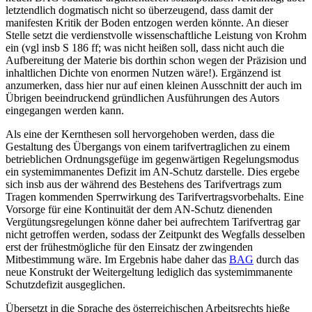
letztendlich dogmatisch nicht so überzeugend, dass damit der
manifesten Kritik der Boden entzogen werden könnte. An dieser
Stelle setzt die verdienstvolle wissenschaftliche Leistung von
Krohm
ein (vgl insb S 186 ff; was nicht heißen soll, dass nicht auch die
Aufbereitung der Materie bis dorthin schon wegen der Präzision und
inhaltlichen Dichte von enormen Nutzen wäre!). Ergänzend ist
anzumerken, dass hier nur auf einen kleinen Ausschnitt der auch im
Übrigen beeindruckend gründlichen Ausführungen des Autors
eingegangen werden kann.
Als eine der Kernthesen soll hervorgehoben werden, dass die
Gestaltung des Übergangs von einem tarifvertraglichen zu einem
betrieblichen Ordnungsgefüge im gegenwärtigen Regelungsmodus
ein systemimmanentes Defizit im AN-Schutz darstelle. Dies ergebe
sich insb aus der während des Bestehens des Tarifvertrags zum
Tragen kommenden Sperrwirkung des Tarifvertragsvorbehalts. Eine
Vorsorge für eine Kontinuität der dem AN-Schutz dienenden
Vergütungsregelungen könne daher bei aufrechtem Tarifvertrag gar
nicht getroffen werden, sodass der Zeitpunkt des Wegfalls desselben
erst der frühestmögliche für den Einsatz der zwingenden
Mitbestimmung wäre. Im Ergebnis habe daher das
BAG
durch das
neue Konstrukt der Weitergeltung lediglich das systemimmanente
Schutzdefizit ausgeglichen.
Übersetzt in die Sprache des österreichischen Arbeitsrechts hieße