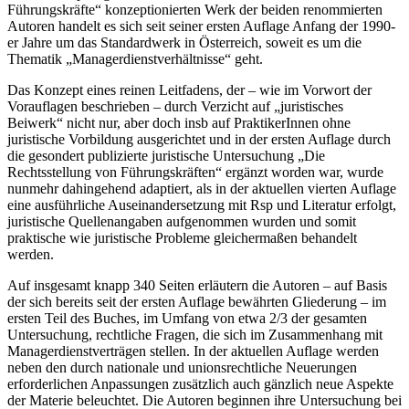
Führungskräfte“ konzeptionierten Werk der beiden renommierten
Autoren handelt es sich seit seiner ersten Auflage Anfang der 1990-
er Jahre um das Standardwerk in Österreich, soweit es um die
Thematik „Managerdienstverhältnisse“ geht.
Das Konzept eines reinen Leitfadens, der – wie im Vorwort der
Vorauflagen beschrieben – durch Verzicht auf „juristisches
Beiwerk“ nicht nur, aber doch insb auf PraktikerInnen ohne
juristische Vorbildung ausgerichtet und in der ersten Auflage durch
die gesondert publizierte juristische Untersuchung „Die
Rechtsstellung von Führungskräften“ ergänzt worden war, wurde
nunmehr dahingehend adaptiert, als in der aktuellen vierten Auflage
eine ausführliche Auseinandersetzung mit Rsp und Literatur erfolgt,
juristische Quellenangaben aufgenommen wurden und somit
praktische wie juristische Probleme gleichermaßen behandelt
werden.
Auf insgesamt knapp 340 Seiten erläutern die Autoren – auf Basis
der sich bereits seit der ersten Auflage bewährten Gliederung – im
ersten Teil des Buches, im Umfang von etwa 2/3 der gesamten
Untersuchung, rechtliche Fragen, die sich im Zusammenhang mit
Managerdienstverträgen stellen. In der aktuellen Auflage werden
neben den durch nationale und unionsrechtliche Neuerungen
erforderlichen Anpassungen zusätzlich auch gänzlich neue Aspekte
der Materie beleuchtet. Die Autoren beginnen ihre Untersuchung bei