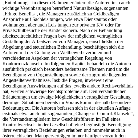
„Entlohnung“. In diesem Rahmen erläutern die Autoren insb auch
wichtige Vereinbarungen betreffend Naturalbezüge, sogenannten
„Fringe Benefits“, die Managern zusätzlich zu Geldbezügen
Ansprüche auf Sachleis tungen, wie etwa Dienstautos oder -
wohnungen, aber auch Leis tungen zur privaten KV oder für
Privatschulbesuche der Kinder sichern. Nach der Behandlung
arbeitszeitrechtlicher Fragen bzw der möglichen vertraglichen
Gestaltung der Arbeitszeiten von Managern, einschließlich der
Abgeltung und steuerlichen Behandlung, beschäftigen sich die
Autoren mit der Geltung von Wettbewerbsverboten und
verschiedenen Aspekten der vertraglichen Regelung von
Konkurrenzklauseln. Im folgenden Kapitel behandeln die Autoren
ausführlich praktisch besonders bedeutsame Themen rund um die
Beendigung von Organstellungen sowie der zugrunde liegenden
Angestelltenverhältnisse. Insb die Fragen, inwieweit eine
Beendigung Auswirkungen auf das jeweils andere Rechtsverhältnis
hat, werfen schwierige Rechtsprobleme auf. Den verständlichen
Erläuterungen um etwaige Möglichkeiten vertraglicher Gestaltung
derartiger Situationen bereits im Voraus kommt deshalb besondere
Bedeutung zu. Die Autoren befassen sich in der aktuellen Auflage
erstmals etwa auch mit sogenannten „Change of Control-Klauseln“,
die Vorstandsmitgliedern bzw Geschäftsführern im Fall eines
Kontrollwechsels in der Gesellschaft eine begünstigte Beendigung
ihrer vertraglichen Beziehungen erlauben und nunmehr auch in
österreichischen Managerverträgen immer häufiger vorzufinden