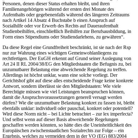
Personen, denen dieser Status erhalten bleibt, und ihren
Familienangehörigen während der ersten drei Monate des
Aufenthalts oder gegebenenfalls während des längeren Zeitraums
nach Artikel 14 Absatz 4 Buchstabe b einen Anspruch auf
Sozialhilfe oder vor Erwerb des Rechts auf Daueraufenthalt
Studienbeihilfen, einschließlich Beihilfen zur Berufsausbildung, in
Form eines Stipendiums oder Studiendarlehens, zu gewähren“
.
Da diese Regel eine Grundfreiheit beschränkt, ist sie nach der Rsp
nur zur Wahrung eines wichtigen Gemeinwohlanliegens zu
rechtfertigen. Der EuGH
erkennt auf Grund seiner Auslegung von
Art 24 II RL 2004/38/EG den Mitgliedstaaten die Befugnis zu, bei
unzumutbarer Belastung eine abweichende Regelung zu treffen.
Allerdings ist höchst unklar, wann eine solche vorliegt. Der
Gerichtshof gibt auf diese alles entscheidende Frage keine konkrete
Antwort, sondern überlässt sie den Mitgliedstaaten: Wie viele
Berechtigte müssen wie viel Leistungen beanspruchen können,
damit die Anspruchsvoraussetzungen generell versagt werden
dürfen? Wie die unzumutbare Belastung konkret zu fassen ist, bleibt
ebenfalls unklar: individuell oder pauschal, konkret oder potentiell?
Wird diese Norm nicht – bei Lichte betrachtet – zur lex imperfecta?
Und selbst wenn auf dieser Basis abweichende Regelungen
geschaffen werden könnten, so hätte dies die Uneinheitlichkeit des
Europäischen zwischenstaatlichen Sozialrechts zur Folge – ein
Ergebnis, welches zu vermeiden dem in der VO (EG) 883/2004