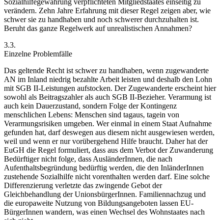
Sozialhilfegewährung verpflichteten Mitgliedstaates einseitig zu
verändern. Zehn Jahre Erfahrung mit dieser Regel zeigen aber, wie
schwer sie zu handhaben und noch schwerer durchzuhalten ist.
Beruht das ganze Regelwerk auf unrealistischen Annahmen?
3.3.
Einzelne Problemfälle
Das geltende Recht ist schwer zu handhaben, wenn zugewanderte
AN im Inland niedrig bezahlte Arbeit leisten und deshalb den Lohn
mit SGB II-Leistungen aufstocken. Der Zugewanderte erscheint hier
sowohl als Beitragszahler als auch SGB II-Bezieher. Verarmung ist
auch kein Dauerzustand, sondern Folge der Kontingenz
menschlichen Lebens: Menschen sind tagaus, tagein von
Verarmungsrisiken umgeben. Wer einmal in einem Staat Aufnahme
gefunden hat, darf deswegen aus diesem nicht ausgewiesen werden,
weil und wenn er nur vorübergehend Hilfe braucht. Daher hat der
EuGH
die Regel formuliert, dass aus dem Verbot der Zuwanderung
Bedürftiger nicht folge, dass AusländerInnen, die nach
Aufenthaltsbegründung bedürftig werden, die den InländerInnen
zustehende Sozialhilfe nicht vorenthalten werden darf. Eine solche
Differenzierung verletzte das zwingende Gebot der
Gleichbehandlung der UnionsbürgerInnen. Familiennachzug und
die europaweite Nutzung von Bildungsangeboten lassen EU-
BürgerInnen wandern, was einen Wechsel des Wohnstaates nach