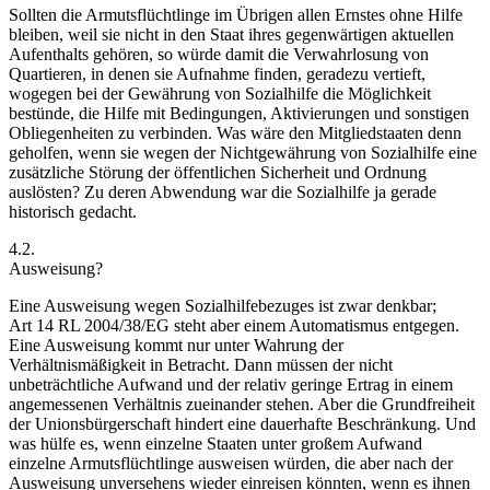
Sollten die Armutsflüchtlinge im Übrigen allen Ernstes ohne Hilfe
bleiben, weil sie nicht in den Staat ihres gegenwärtigen aktuellen
Aufenthalts gehören, so würde damit die Verwahrlosung von
Quartieren, in denen sie Aufnahme finden, geradezu vertieft,
wogegen bei der Gewährung von Sozialhilfe die Möglichkeit
bestünde, die Hilfe mit Bedingungen, Aktivierungen und sonstigen
Obliegenheiten zu verbinden. Was wäre den Mitgliedstaaten denn
geholfen, wenn sie wegen der Nichtgewährung von Sozialhilfe eine
zusätzliche Störung der öffentlichen Sicherheit und Ordnung
auslösten? Zu deren Abwendung war die Sozialhilfe ja gerade
historisch gedacht.
4.2.
Ausweisung?
Eine Ausweisung wegen Sozialhilfebezuges ist zwar denkbar;
Art 14 RL 2004/38/EG steht aber einem Automatismus entgegen.
Eine Ausweisung kommt nur unter Wahrung der
Verhältnismäßigkeit in Betracht. Dann müssen der nicht
unbeträchtliche Aufwand und der relativ geringe Ertrag in einem
angemessenen Verhältnis zueinander stehen. Aber die Grundfreiheit
der Unionsbürgerschaft hindert eine dauerhafte Beschränkung. Und
was hülfe es, wenn einzelne Staaten unter großem Aufwand
einzelne Armutsflüchtlinge ausweisen würden, die aber nach der
Ausweisung unversehens wieder einreisen könnten, wenn es ihnen