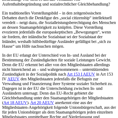
Aufenthaltsbegründung und sozialrechtlicher Gleichbehandlung?
Ein traditionelles Vorstellungsbild – in den zeitgenössischen
Debatten durch die Denkfigur des „social citizenship“
intellektuell
veredelt – neigt dazu, die Sozialleistungsberechtigung des Menschen
an dessen Staatsangehörigkeit zu knüpfen. Diese Vorstellung
evozieren jedenfalls die europaskeptischen „Bewegungen“, wenn
sie fordern, der inländische Sozialstaat sei der Sozialstaat der
Inländer, weshalb hilfsbedürftige Ausländer gefälligst bei „sich zu
Hause“ um Hilfe nachsuchen mögen.
In der EU erlangt der Unterschied von In- und Ausland bei der
Bestimmung der Zuständigkeiten für soziale Leistungen Gewicht.
Denn die EU erkennt bei aller von den Mitgliedstaaten allerdings
nicht hinreichend an – und wahrgenommenen – unterstützenden
Zuständigkeit in der Sozialpolitik nach
Art 153 I AEUV
in Art 153
IV
AEUV
den Mitgliedstaaten jedenfalls die Befugnis zur
Verwaltung und Finanzierung ihrer Systeme sozialer Sicherheit zu.
Dagegen ist in der EU die Unterscheidung zwischen In- und
Ausländern untersagt. Denn das EU-Recht gebietet die
Gleichbehandlung unter den Staatsangehörigen der Mitgliedstaaten
(
Art 18 AEUV
).
Art 20 AEUV
anerkennt eine aus der
Mitgliedstaaten-Angehörigkeit folgende Unionsbürgerschaft, aus der
für jeden Unionsbürger als dem Staatsangehörigen jeden einzelnen
Mitgliedstaates unmittelbare Rechte auf Niederlassung und