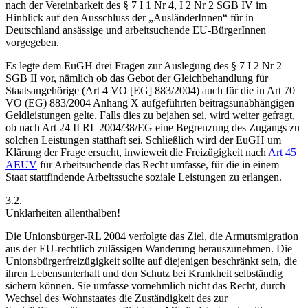
nach der Vereinbarkeit des § 7 I 1 Nr 4, I 2 Nr 2 SGB IV im
Hinblick auf den Ausschluss der „AusländerInnen“ für in
Deutschland ansässige und arbeitsuchende EU-BürgerInnen
vorgegeben.
Es legte dem EuGH drei Fragen zur Auslegung des § 7 I 2 Nr 2
SGB II vor, nämlich ob das Gebot der Gleichbehandlung für
Staatsangehörige (Art 4 VO [EG] 883/2004) auch für die in Art 70
VO (EG) 883/2004 Anhang X aufgeführten beitragsunabhängigen
Geldleistungen gelte. Falls dies zu bejahen sei, wird weiter gefragt,
ob nach Art 24 II RL 2004/38/EG eine Begrenzung des Zugangs zu
solchen Leistungen statthaft sei. Schließlich wird der EuGH um
Klärung der Frage ersucht, inwieweit die Freizügigkeit nach
Art 45
AEUV
für Arbeitsuchende das Recht umfasse, für die in einem
Staat stattfindende Arbeitssuche soziale Leistungen zu erlangen.
3.2.
Unklarheiten allenthalben!
Die Unionsbürger-RL 2004 verfolgte das Ziel, die Armutsmigration
aus der EU-rechtlich zulässigen Wanderung herauszunehmen.
Die
Unionsbürgerfreizügigkeit sollte auf diejenigen beschränkt sein, die
ihren Lebensunterhalt und den Schutz bei Krankheit selbständig
sichern können. Sie umfasse vornehmlich nicht das Recht, durch
Wechsel des Wohnstaates die Zuständigkeit des zur