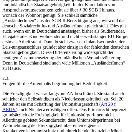
und inländischer Staatsangehörigkeit. In der Kumulation von
Anspruchsvoraussetzungen geht sie über § 30 SGB I hinaus,
wonach der Wohnort genügt. Sie schließt sämtliche
„AusländerInnen“ aus der SGB II-Berechtigung aus, wiewohl das
deutsche Sozialrecht In- und AusländerInnen gleich stellt. Dies gilt
auch, wenn ein in Deutschland ansässiger, bisher als Studierender,
Ehegatte oder Kind wohnender und nicht erwerbstätiger EU-Bürger
erstmals Arbeit sucht. Dann besteht zwar ein Inlandswohnsitz; der
Leis-
tungsausschluss gründet aber einzig in der fehlenden deutschen
Staatsangehörigkeit. Diese Differenzierung widerspricht der
heutigen Zusammensetzung der inländischen Wohnbevölkerung.
Denn in Deutschland sind auch viele Millionen „AusländerInnen“
zu Hause.
2.3.
Folgen für die Aufenthalts begründung bei Bedürftigkeit
Die Freizügigkeit war anfangs auf AN beschränkt. Sie stand auch
seit jeher den Selbständigen als Niederlassungsfreiheit zu. Seit 20
Jahren ist sie mit Schaffung der Unionsbürgerschaft (
Art 20 f
AEUV
) auch Nichterwerbstätigen offen.
Das Primärrecht begrenzt
grundsätzlich die Freizügigkeit für UnionsbürgerInnen nicht.
Allerdings gebietet Sekundärrecht, dass UnionsbürgerInnen bei
Wahrnehmung der Freizügigkeit über einen eigenen
Krankenversicherungsschutz und hinreichende finanzielle Mittel