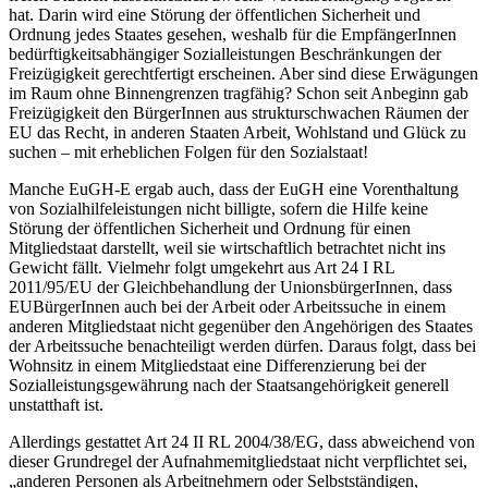
hat. Darin wird eine Störung der öffentlichen Sicherheit und
Ordnung jedes Staates gesehen, weshalb für die EmpfängerInnen
bedürftigkeitsabhängiger Sozialleistungen Beschränkungen der
Freizügigkeit gerechtfertigt erscheinen. Aber sind diese Erwägungen
im Raum ohne Binnengrenzen tragfähig? Schon seit Anbeginn gab
Freizügigkeit den BürgerInnen aus strukturschwachen Räumen der
EU das Recht, in anderen Staaten Arbeit, Wohlstand und Glück zu
suchen – mit erheblichen Folgen für den Sozialstaat!
Manche EuGH-E
ergab auch, dass der EuGH eine Vorenthaltung
von Sozialhilfeleistungen nicht billigte, sofern die Hilfe keine
Störung der öffentlichen Sicherheit und Ordnung für einen
Mitgliedstaat darstellt, weil sie wirtschaftlich betrachtet nicht ins
Gewicht fällt. Vielmehr folgt umgekehrt aus Art 24 I RL
2011/95/EU der Gleichbehandlung der UnionsbürgerInnen, dass
EUBürgerInnen auch bei der Arbeit
oder Arbeitssuche in einem
anderen Mitgliedstaat nicht gegenüber den Angehörigen des Staates
der Arbeitssuche benachteiligt werden dürfen.
Daraus folgt, dass bei
Wohnsitz in einem Mitgliedstaat eine Differenzierung bei der
Sozialleistungsgewährung nach der Staatsangehörigkeit generell
unstatthaft ist.
Allerdings gestattet Art 24 II RL 2004/38/EG, dass abweichend von
dieser Grundregel der Aufnahmemitgliedstaat nicht verpflichtet sei,
„anderen Personen als Arbeitnehmern oder Selbstständigen,