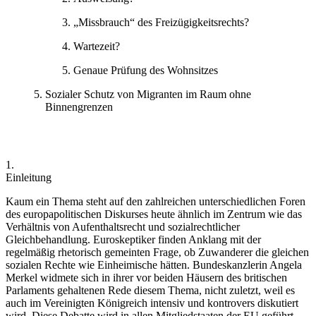
„Missbrauch“ des Freizügigkeitsrechts?
Wartezeit?
Genaue Prüfung des Wohnsitzes
Sozialer Schutz von Migranten im Raum ohne
Binnengrenzen
1.
Einleitung
Kaum ein Thema steht auf den zahlreichen unterschiedlichen Foren
des europapolitischen Diskurses heute ähnlich im Zentrum wie das
Verhältnis von Aufenthaltsrecht und sozialrechtlicher
Gleichbehandlung. Euroskeptiker finden Anklang mit der
regelmäßig rhetorisch gemeinten Frage, ob Zuwanderer die gleichen
sozialen Rechte wie Einheimische hätten. Bundeskanzlerin
Angela
Merkel
widmete sich in ihrer vor beiden Häusern des britischen
Parlaments gehaltenen Rede
diesem Thema, nicht zuletzt, weil es
auch im Vereinigten Königreich intensiv und kontrovers diskutiert
wird.
Diese Debatte wird in allen Mitgliedstaaten der EU geführt.