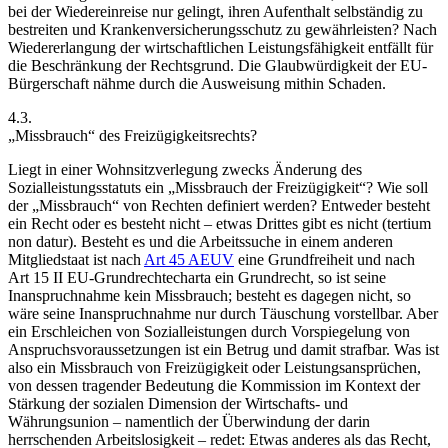
bei der Wiedereinreise nur gelingt, ihren Aufenthalt selbständig zu
bestreiten und Krankenversicherungsschutz zu gewährleisten? Nach
Wiedererlangung der wirtschaftlichen Leistungsfähigkeit entfällt für
die Beschränkung der Rechtsgrund. Die Glaubwürdigkeit der EU-
Bürgerschaft nähme durch die Ausweisung mithin Schaden.
4.3.
„Missbrauch“ des Freizügigkeitsrechts?
Liegt in einer Wohnsitzverlegung zwecks Änderung des
Sozialleistungsstatuts ein „Missbrauch der Freizügigkeit“? Wie soll
der „Missbrauch“ von Rechten definiert werden? Entweder besteht
ein Recht oder es besteht nicht – etwas Drittes gibt es nicht (tertium
non datur). Besteht es und die Arbeitssuche in einem anderen
Mitgliedstaat ist nach
Art 45 AEUV
eine Grundfreiheit und nach
Art 15 II EU-Grundrechtecharta ein Grundrecht, so ist seine
Inanspruchnahme kein Missbrauch; besteht es dagegen nicht, so
wäre seine Inanspruchnahme nur durch Täuschung vorstellbar. Aber
ein Erschleichen von Sozialleistungen durch Vorspiegelung von
Anspruchsvoraussetzungen ist ein Betrug und damit strafbar. Was ist
also ein Missbrauch von Freizügigkeit oder Leistungsansprüchen,
von dessen tragender Bedeutung die Kommission im Kontext der
Stärkung der sozialen Dimension der Wirtschafts- und
Währungsunion – namentlich der Überwindung der darin
herrschenden Arbeitslosigkeit – redet:
Etwas anderes als das Recht,