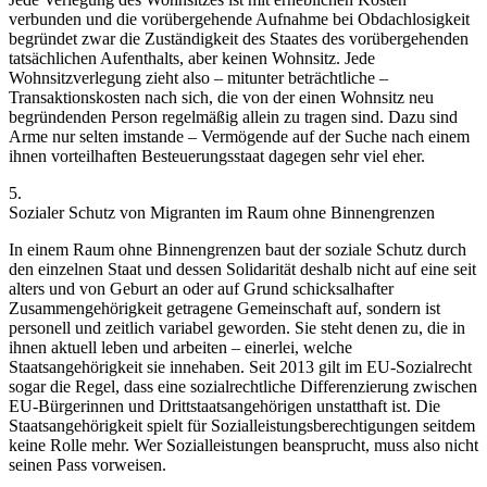
verbunden und die vorübergehende Aufnahme bei Obdachlosigkeit
begründet zwar die Zuständigkeit des Staates des vorübergehenden
tatsächlichen Aufenthalts, aber keinen Wohnsitz. Jede
Wohnsitzverlegung zieht also – mitunter beträchtliche –
Transaktionskosten nach sich, die von der einen Wohnsitz neu
begründenden Person regelmäßig allein zu tragen sind. Dazu sind
Arme nur selten imstande – Vermögende auf der Suche nach einem
ihnen vorteilhaften Besteuerungsstaat dagegen sehr viel eher.
5.
Sozialer Schutz von Migranten im Raum ohne Binnengrenzen
In einem Raum ohne Binnengrenzen baut der soziale Schutz durch
den einzelnen Staat und dessen Solidarität deshalb nicht auf eine seit
alters und von Geburt an oder auf Grund schicksalhafter
Zusammengehörigkeit getragene Gemeinschaft auf, sondern ist
personell und zeitlich variabel geworden. Sie steht denen zu, die in
ihnen aktuell leben und arbeiten – einerlei, welche
Staatsangehörigkeit sie innehaben. Seit 2013 gilt im EU-Sozialrecht
sogar die Regel,
dass eine sozialrechtliche Differenzierung zwischen
EU-Bürgerinnen und Drittstaatsangehörigen unstatthaft ist. Die
Staatsangehörigkeit spielt für Sozialleistungsberechtigungen seitdem
keine Rolle mehr. Wer Sozialleistungen beansprucht, muss also nicht
seinen Pass vorweisen.