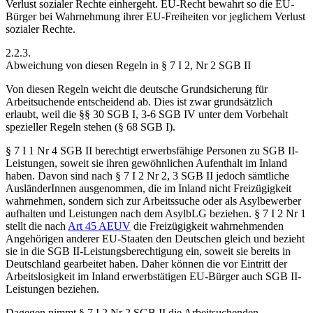
Verlust sozialer Rechte einhergeht. EU-Recht bewahrt so die EU-
Bürger bei Wahrnehmung ihrer EU-Freiheiten vor jeglichem Verlust
sozialer Rechte.
2.2.3.
Abweichung von diesen Regeln in § 7 I 2, Nr 2 SGB II
Von diesen Regeln weicht die deutsche Grundsicherung für
Arbeitsuchende entscheidend ab. Dies ist zwar grundsätzlich
erlaubt, weil die §§ 30 SGB I, 3-6 SGB IV unter dem Vorbehalt
spezieller Regeln stehen (§ 68 SGB I).
§ 7 I 1 Nr 4 SGB II berechtigt erwerbsfähige Personen zu SGB II-
Leistungen, soweit sie ihren gewöhnlichen Aufenthalt im Inland
haben. Davon sind nach § 7 I 2 Nr 2, 3 SGB II jedoch sämtliche
AusländerInnen ausgenommen, die im Inland nicht Freizügigkeit
wahrnehmen, sondern sich zur Arbeitssuche oder als Asylbewerber
aufhalten und Leistungen nach dem AsylbLG beziehen. § 7 I 2 Nr 1
stellt die nach
Art 45 AEUV
die Freizügigkeit wahrnehmenden
Angehörigen anderer EU-Staaten den Deutschen gleich und bezieht
sie in die SGB II-Leistungsberechtigung ein, soweit sie bereits in
Deutschland gearbeitet haben. Daher können die vor Eintritt der
Arbeitslosigkeit im Inland erwerbstätigen EU-Bürger auch SGB II-
Leistungen beziehen.
Dagegen nimmt § 7 I 2 Nr 2 SGB II die Arbeitsuchenden