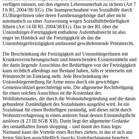
verfügen müssen, um den eigenen Lebensunterhalt zu sichern (Art 7
I b RL 2004/38/ EG). Die Inanspruchnahme von Sozialhilfe durch
EUBürgerInnen oder deren Familienangehörige darf aber nicht
automatisch zu einer Ausweisung wegen Sozialhilfebedürftigkeit
führen
(Art 14 III RL 2004/38/EG). Das in der RL über die
Unionsbürger-Freizügigkeit enthaltene Aufenthaltsrecht ist also
enger im Hinblick auf die Freizügigkeit als das die
Unionsbürgerfreizügigkeit umfassend gewährleistende Primärrecht.
Die Beschränkung der Freizügigkeit auf UnionsbürgerInnen mit
Krankenversicherungsschutz und hinreichenden Existenzmitteln und
der darin liegende Ausschluss der Bedürftigen von der Freizügigkeit
kann rechtlich allerdings nur Bestand haben, falls er seinerseits mit
Primärrecht im Einklang steht. Jede Beschränkung der
Unionsbürgerstellung für Arme muss durch ein gewichtiges
Gemeinwohlziel gerechtfertigt sein.
Die allgemeine Rechtfertigung
für einen solchen Ausschluss ist die Kostenlast des
Wohlfahrtsstaates, die durch die Wohnsitzbegründung und die daran
gebundene Zuständigkeit des Sozialstaates ausgelöst wird. Ist ein
Sozialstaat für einen Bedürftigen zuständig, soll dieser nicht durch
Wohnsitzverlagerung in einen anderen Staat dessen Einstandspflicht
auslösen (§ 23 III SGB XII).
Darin liegt der allgemeine Gedanke
des unstatthaften forum shopping – und damit des fraus legis:
Niemand kann die Vorteile eines Rechtes ziehen, in das er sich aus
freien Stücken ausschließlich zwecks Vorteilserlangung begeben