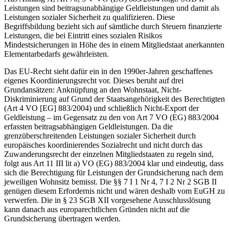
Leistungen sind beitragsunabhängige Geldleistungen und damit als
Leistungen sozialer Sicherheit zu qualifizieren.
Diese
Begriffsbildung bezieht sich auf sämtliche durch Steuern finanzierte
Leistungen, die bei Eintritt eines sozialen Risikos
Mindestsicherungen in Höhe des in einem Mitgliedstaat anerkannten
Elementarbedarfs gewährleisten.
Das EU-Recht sieht dafür ein in den 1990er-Jahren geschaffenes
eigenes Koordinierungsrecht vor.
Dieses beruht auf drei
Grundansätzen: Anknüpfung an den Wohnstaat, Nicht-
Diskriminierung auf Grund der Staatsangehörigkeit des Berechtigten
(Art 4 VO [EG] 883/2004) und schließlich Nicht-Export der
Geldleistung – im Gegensatz zu den von Art 7 VO (EG) 883/2004
erfassten beitragsabhängigen Geldleistungen. Da die
grenzüberschreitenden Leistungen sozialer Sicherheit durch
europäisches koordinierendes Sozialrecht und nicht durch das
Zuwanderungsrecht der einzelnen Mitgliedstaaten zu regeln sind,
folgt aus Art 11 III lit a) VO (EG) 883/2004 klar und eindeutig, dass
sich die Berechtigung für Leistungen der Grundsicherung nach dem
jeweiligen Wohnsitz bemisst. Die §§ 7 I 1 Nr 4, 7 I 2 Nr 2 SGB II
genügen diesem Erfordernis nicht und wären deshalb vom EuGH zu
verwerfen. Die in § 23 SGB XII vorgesehene Ausschlusslösung
kann danach aus europarechtlichen Gründen nicht auf die
Grundsicherung übertragen werden.