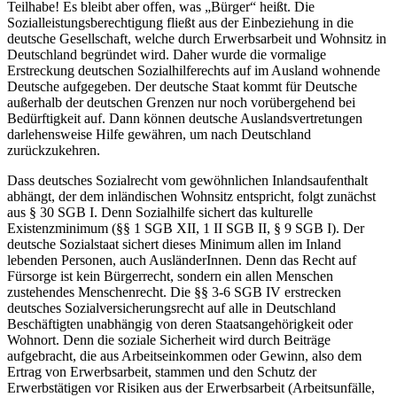
Teilhabe! Es bleibt aber offen, was „Bürger“ heißt. Die
Sozialleistungsberechtigung fließt aus der Einbeziehung in die
deutsche Gesellschaft, welche durch Erwerbsarbeit und Wohnsitz in
Deutschland begründet wird. Daher wurde die vormalige
Erstreckung deutschen Sozialhilferechts auf im Ausland wohnende
Deutsche aufgegeben.
Der deutsche Staat kommt für Deutsche
außerhalb der deutschen Grenzen nur noch vorübergehend bei
Bedürftigkeit auf. Dann können deutsche Auslandsvertretungen
darlehensweise Hilfe gewähren, um nach Deutschland
zurückzukehren.
Dass deutsches Sozialrecht vom gewöhnlichen Inlandsaufenthalt
abhängt, der dem inländischen Wohnsitz entspricht, folgt zunächst
aus § 30 SGB I. Denn Sozialhilfe sichert das kulturelle
Existenzminimum (§§ 1 SGB XII, 1 II SGB II, § 9 SGB I).
Der
deutsche Sozialstaat sichert dieses Minimum allen im Inland
lebenden Personen, auch AusländerInnen. Denn das Recht auf
Fürsorge ist kein Bürgerrecht, sondern ein allen
Menschen
zustehendes Menschenrecht.
Die §§ 3-6 SGB IV erstrecken
deutsches Sozialversicherungsrecht auf alle in Deutschland
Beschäftigten unabhängig von deren Staatsangehörigkeit oder
Wohnort. Denn die soziale Sicherheit wird durch Beiträge
aufgebracht, die aus Arbeitseinkommen oder Gewinn, also dem
Ertrag von Erwerbsarbeit, stammen und den Schutz der
Erwerbstätigen vor Risiken aus der Erwerbsarbeit (Arbeitsunfälle,