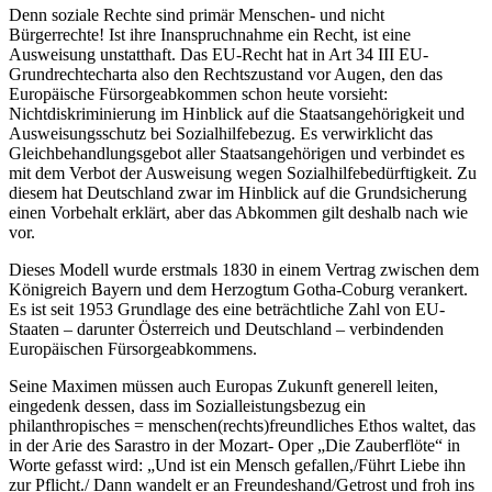
Denn soziale Rechte sind primär Menschen- und nicht
Bürgerrechte! Ist ihre Inanspruchnahme ein Recht, ist eine
Ausweisung unstatthaft. Das EU-Recht hat in Art 34 III EU-
Grundrechtecharta also den Rechtszustand vor Augen, den das
Europäische Fürsorgeabkommen schon heute vorsieht:
Nichtdiskriminierung im Hinblick auf die Staatsangehörigkeit und
Ausweisungsschutz bei Sozialhilfebezug. Es verwirklicht das
Gleichbehandlungsgebot aller Staatsangehörigen und verbindet es
mit dem Verbot der Ausweisung wegen Sozialhilfebedürftigkeit. Zu
diesem hat Deutschland zwar im Hinblick auf die Grundsicherung
einen Vorbehalt erklärt, aber das Abkommen gilt deshalb nach wie
vor.
Dieses Modell wurde erstmals 1830 in einem Vertrag zwischen dem
Königreich Bayern und dem Herzogtum Gotha-Coburg verankert.
Es ist seit 1953 Grundlage des eine beträchtliche Zahl von EU-
Staaten – darunter Österreich und Deutschland – verbindenden
Europäischen Fürsorgeabkommens.
Seine Maximen müssen auch Europas Zukunft generell leiten,
eingedenk dessen, dass im Sozialleistungsbezug ein
philanthropisches = menschen(rechts)freundliches Ethos waltet, das
in der Arie des Sarastro in der Mozart- Oper „Die Zauberflöte“ in
Worte gefasst wird:
„Und ist ein Mensch gefallen,/Führt Liebe ihn
zur Pflicht./ Dann wandelt er an Freundeshand/Getrost und froh ins