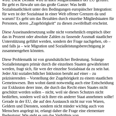
Ihr geht es fürwahr um das große Ganze: Was heißt
Sozialstaatlichkeit unter den Bedingungen europäischer Integration:
für wen ist der Sozialstaat in einer Welt offener Grenzen da und
warum? Es geht um das Bezahlen durch einzelne Mitgliedstaaten für
Personen, deren „Zugehörigkeit“ zu diesen zweifelhaft erscheint.
Diese Auseinandersetzung sollte nicht vornehmlich empirisch über
das in Prozent oder absolute Zahlen zu fassende Ausmaß staatlicher
Unterstützung geführt werden, sondern der Frage nachgehen, ob –
und falls ja – wie Migration und Sozialleistungsberechtigung je
zusammengehen könnten.
Diese Problematik ist von grundsätzlicher Bedeutung. Solange
Sozialleistungen primär durch die einzelnen Staaten gewährleistet
werden, fragt sich, für wen der
einzelne Sozialstaat da zu sein hat.
Jeder Akt sozialrechtlicher Inklusion beruht auf einer – zu
präzisierenden – Vorstellung der Zugehörigkeit zu einem staatlichen
Gemeinwesen.
Ihm wohnt damit notwendig auch eine Entscheidung
zur Exklusion derer inne, die durch das Recht eines Staates nicht
geschützt werden sollen – nicht, weil sie dieses Schutzes nicht
bedürften, sondern weil sich ihrer ein anderer Staat annehmen sollte!
Gerade in der EU, die auf den Austausch nicht nur von Waren,
Geldern und Diensten, sondern nicht minder wichtig auch von
Menschen angelegt ist, erlangt daher die Frage eine elementare
Bedeutung: Wie steht es um das Verhältnis von