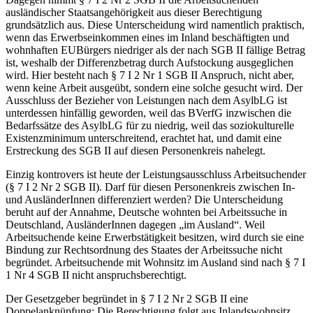
ausländischer Staatsangehörigkeit aus dieser Berechtigung
grundsätzlich aus. Diese Unterscheidung wird namentlich praktisch,
wenn das Erwerbseinkommen eines im Inland beschäftigten und
wohnhaften EUBürgers niedriger als der nach SGB II fällige Betrag
ist, weshalb der Differenzbetrag durch Aufstockung ausgeglichen
wird.
Hier besteht nach § 7 I 2 Nr 1 SGB II Anspruch, nicht aber,
wenn keine Arbeit ausgeübt, sondern eine solche gesucht wird. Der
Ausschluss der Bezieher von Leistungen nach dem AsylbLG ist
unterdessen hinfällig geworden, weil das BVerfG
inzwischen die
Bedarfssätze des AsylbLG für zu niedrig, weil das soziokulturelle
Existenzminimum unterschreitend, erachtet hat, und damit eine
Erstreckung des SGB II auf diesen Personenkreis nahelegt.
Einzig kontrovers ist heute der Leistungsausschluss Arbeitsuchender
(§ 7 I 2 Nr 2 SGB II).
Darf für diesen Personenkreis zwischen In-
und AusländerInnen differenziert werden? Die Unterscheidung
beruht auf der Annahme, Deutsche wohnten bei Arbeitssuche in
Deutschland, AusländerInnen dagegen „im Ausland“. Weil
Arbeitsuchende keine Erwerbstätigkeit besitzen, wird durch sie eine
Bindung zur Rechtsordnung des Staates der Arbeitssuche nicht
begründet. Arbeitsuchende mit Wohnsitz im Ausland sind nach § 7 I
1 Nr 4 SGB II nicht anspruchsberechtigt.
Der Gesetzgeber
begründet in § 7 I 2 Nr 2 SGB II eine
Doppelanknüpfung: Die Berechtigung folgt aus Inlandswohnsitz