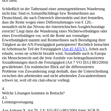
sich zieht.
Schließlich ist der Tatbestand einer armutsgetriebenen Wanderung
nicht klar. Sind es Armutsflüchtlinge bzw RentnerInnen aus
Deutschland, die nach Österreich übersiedeln und dort feststellen,
dass die Rente wegen eines Differenzbetrages von € 120,–
monatlich nicht das Niveau der österreichischen Ausgleichszulage
erreicht?
Liegt dann die Wanderung eines Nichterwerbstätigen oder
eines Erwerbstätigen vor, weil die Rente aus vormaliger
Erwerbstätigkeit stammt und RentnerInnen nach Beendigung ihrer
Tätigkeit an der AN-Freizügigkeit partizipieren? Rechtlich betrachtet
ist Arbeitssuche Teil der Freizügigkeit (
Art 45 AEUV
), Arbeit auch
erlaubt, wenn sie schlecht bezahlt wird, Sozialhilfe auch in Europa
ein Menschenrecht und die freie Ausfuhr von beitragsfinanzierten
Sozialleistungen durch die Freizügigkeit (Art 7 VO [EG] 883/2004)
gewährleistet. Ein realistischer Blick auf die differenzierten
Probleme von Zuwanderung zeigt deshalb, dass die Unterscheidung
zwischen den arbeitenden und nicht arbeitenden ZuwandererInnen
schwer ist, weil oft ein clair-obscur vorliegt.
4.
Welche Lösungen kommen in Betracht?
4.1.
Leistungsversagung
Aus Anhang X, Art 70, 3 V VO (EG) 883/2004 folgt: SGB II-