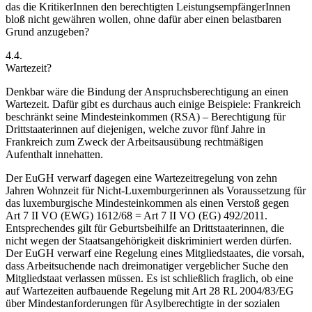
das die KritikerInnen den berechtigten LeistungsempfängerInnen
bloß nicht gewähren wollen, ohne dafür aber einen belastbaren
Grund anzugeben?
4.4.
Wartezeit?
Denkbar wäre die Bindung der Anspruchsberechtigung an einen
Wartezeit. Dafür gibt es durchaus auch einige Beispiele: Frankreich
beschränkt seine Mindesteinkommen (RSA) – Berechtigung für
Drittstaaterinnen auf diejenigen, welche zuvor fünf Jahre in
Frankreich zum Zweck der Arbeitsausübung
rechtmäßigen
Aufenthalt innehatten.
Der EuGH
verwarf dagegen eine Wartezeitregelung von zehn
Jahren Wohnzeit für Nicht-Luxemburgerinnen als Voraussetzung für
das luxemburgische Mindesteinkommen als einen Verstoß gegen
Art 7 II VO (EWG) 1612/68 = Art 7 II VO (EG) 492/2011.
Entsprechendes gilt für Geburtsbeihilfe an Drittstaaterinnen, die
nicht wegen der Staatsangehörigkeit diskriminiert werden dürfen.
Der EuGH verwarf eine Regelung eines Mitgliedstaates, die vorsah,
dass Arbeitsuchende nach dreimonatiger vergeblicher Suche den
Mitgliedstaat verlassen müssen.
Es ist schließlich fraglich, ob eine
auf Wartezeiten aufbauende Regelung mit Art 28 RL 2004/83/EG
über Mindestanforderungen für Asylberechtigte in der sozialen