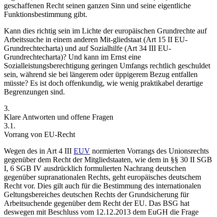
geschaffenen Recht seinen ganzen Sinn und seine eigentliche
Funktionsbestimmung gibt.
Kann dies richtig sein im Lichte der europäischen Grundrechte auf
Arbeitssuche in einem anderen Mit-
gliedstaat (Art 15 II EU-
Grundrechtecharta) und auf Sozialhilfe (Art 34 III EU-
Grundrechtecharta)? Und kann im Ernst eine
Sozialleistungsberechtigung geringen Umfangs rechtlich geschuldet
sein, während sie bei längerem oder üppigerem Bezug entfallen
müsste? Es ist doch offenkundig, wie wenig praktikabel derartige
Begrenzungen sind.
3.
Klare Antworten und offene Fragen
3.1.
Vorrang von EU-Recht
Wegen des in Art 4 III
EUV
normierten Vorrangs des Unionsrechts
gegenüber dem Recht der Mitgliedstaaten, wie dem in §§ 30 II SGB
I, 6 SGB IV ausdrücklich formulierten Nachrang deutschen
gegenüber supranationalen Rechts,
geht europäisches deutschem
Recht vor. Dies gilt auch für die Bestimmung des internationalen
Geltungsbereiches deutschen Rechts der Grundsicherung für
Arbeitsuchende gegenüber dem Recht der EU. Das BSG hat
deswegen mit Beschluss vom 12.12.2013
dem EuGH die Frage