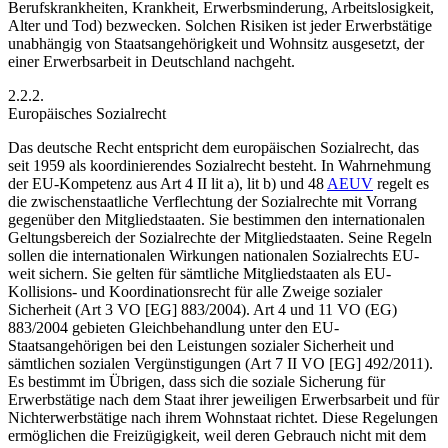
Berufskrankheiten, Krankheit, Erwerbsminderung, Arbeitslosigkeit,
Alter und Tod) bezwecken. Solchen Risiken ist jeder Erwerbstätige
unabhängig von Staatsangehörigkeit und Wohnsitz ausgesetzt, der
einer Erwerbsarbeit in Deutschland nachgeht.
2.2.2.
Europäisches Sozialrecht
Das deutsche Recht entspricht dem europäischen Sozialrecht, das
seit 1959 als koordinierendes Sozialrecht
besteht. In Wahrnehmung
der EU-Kompetenz aus Art 4 II lit a), lit b) und 48
AEUV
regelt es
die zwischenstaatliche Verflechtung der Sozialrechte mit Vorrang
gegenüber den Mitgliedstaaten. Sie bestimmen den internationalen
Geltungsbereich der Sozialrechte der Mitgliedstaaten. Seine Regeln
sollen die internationalen Wirkungen nationalen Sozialrechts EU-
weit sichern.
Sie gelten für sämtliche Mitgliedstaaten als EU-
Kollisions- und Koordinationsrecht für alle Zweige sozialer
Sicherheit (Art 3 VO [EG] 883/2004). Art 4 und 11 VO (EG)
883/2004 gebieten Gleichbehandlung
unter den EU-
Staatsangehörigen bei den Leistungen sozialer Sicherheit und
sämtlichen sozialen Vergünstigungen (Art 7 II VO [EG] 492/2011).
Es bestimmt im Übrigen, dass sich die soziale Sicherung für
Erwerbstätige nach dem Staat ihrer jeweiligen Erwerbsarbeit
und für
Nichterwerbstätige nach ihrem Wohnstaat
richtet. Diese Regelungen
ermöglichen die Freizügigkeit, weil deren Gebrauch nicht mit dem