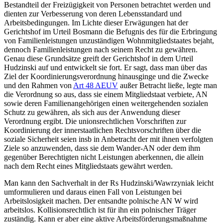
Bestandteil der Freizügigkeit von Personen betrachtet werden und
dienten zur Verbesserung von deren Lebensstandard und
Arbeitsbedingungen.
Im Lichte dieser Erwägungen hat der
Gerichtshof im Urteil
Bosmann
die Befugnis des für die Erbringung
von Familienleistungen unzuständigen Wohnmitgliedstaates bejaht,
dennoch Familienleistungen nach seinem Recht zu gewähren.
Genau diese Grundsätze greift der Gerichtshof in dem Urteil
Hudzinski
auf und entwickelt sie fort. Er sagt, dass man über das
Ziel der Koordinierungsverordnung hinausginge und die Zwecke
und den Rahmen von
Art 48 AEUV
außer Betracht ließe, legte man
die Verordnung so aus, dass sie einem Mitgliedstaat verbiete, AN
sowie deren Familienangehörigen einen weitergehenden sozialen
Schutz zu gewähren, als sich aus der Anwendung dieser
Verordnung ergibt.
Die unionsrechtlichen Vorschriften zur
Koordinierung der innerstaatlichen Rechtsvorschriften über die
soziale Sicherheit seien insb in Anbetracht der mit ihnen verfolgten
Ziele so anzuwenden, dass sie dem Wander-AN oder dem ihm
gegenüber Berechtigten nicht Leistungen aberkennen, die allein
nach dem Recht eines Mitgliedstaats gewährt werden.
Man kann den Sachverhalt in der Rs
Hudzinski/Wawrzyniak
leicht
umformulieren und daraus einen Fall von Leistungen bei
Arbeitslosigkeit machen. Der entsandte polnische AN W wird
arbeitslos. Kollisionsrechtlich ist für ihn ein polnischer Träger
zuständig. Kann er aber eine aktive Arbeitsförderungsmaßnahme