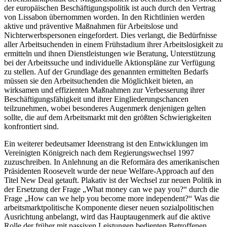
der europäischen Beschäftigungspolitik ist auch durch den Vertrag
von Lissabon übernommen worden. In den Richtlinien werden
aktive und präventive Maßnahmen für Arbeitslose und
Nichterwerbspersonen eingefordert.
Dies verlangt, die Bedürfnisse
aller Arbeitsuchenden in einem Frühstadium ihrer Arbeitslosigkeit zu
ermitteln und ihnen Dienstleistungen wie Beratung, Unterstützung
bei der Arbeitssuche und individuelle Aktionspläne zur Verfügung
zu stellen. Auf der Grundlage des genannten ermittelten Bedarfs
müssen sie den Arbeitsuchenden die Möglichkeit bieten, an
wirksamen und effizienten Maßnahmen zur Verbesserung ihrer
Beschäftigungsfähigkeit und ihrer Eingliederungschancen
teilzunehmen, wobei besonderes Augenmerk denjenigen gelten
sollte, die auf dem Arbeitsmarkt mit den größten Schwierigkeiten
konfrontiert sind.
Ein weiterer bedeutsamer Ideenstrang ist den Entwicklungen im
Vereinigten Königreich nach dem Regierungswechsel 1997
zuzuschreiben. In Anlehnung an die Reformära des amerikanischen
Präsidenten Roosevelt wurde der neue Welfare-Approach auf den
Titel New Deal getauft.
Plakativ ist der Wechsel zur neuen Politik in
der Ersetzung der Frage „What money can we pay you?“ durch die
Frage „How can we help you become more independent?“
Was die
arbeitsmarktpolitische Komponente dieser neuen sozialpolitischen
Ausrichtung anbelangt, wird das Hauptaugenmerk auf die aktive
Rolle der früher mit passiven Leistungen bedienten Betroffenen