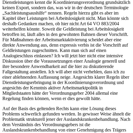
Dienstleistungen kennt die Koordinierungsverordnung grundsätzlich
keinen Export, sondern das, was wir in der deutschen Terminologie
„Sachleistungsaushilfe“ nennen. Regeln hierzu gibt es aber im
Kapitel über Leistungen bei Arbeitslosigkeit nicht. Man könnte sich
deshalb Gedanken machen, ob hier nicht Art 64 VO 883/2004
weiterhelfen könnte. Soweit die Geldleistung bei Arbeitslosigkeit
betroffen ist, läuft alles in den gewohnten Bahnen dieser Vorschrift.
Für Maßnahmen der Arbeitsmarktaktivierung scheidet aber eine
direkte Anwendung aus, denn expressis verbis ist die Vorschrift auf
Geldleistungen zugeschnitten. Kann man sich auf einen
Analogieschluss einlassen? Ich will jetzt hier nicht eine intensive
Diskussion über
die Voraussetzungen einer Analogie generell und
ihre besondere Anwendbarkeit auf die hier zu diskutierende
Fallgestaltung anstellen. Ich will aber nicht verhehlen, dass ich zu
einer ablehnenden Auffassung neige. Angesichts klarer Regeln über
Dienstleistungserbringung in der Koordinierungsverordnung und
angesichts der Kenntnis aktiver Arbeitsmarktpolitik in
Mitgliedstaaten hätte der Verordnungsgeber 2004 allemal eine
Regelung finden können, wenn er dies gewollt hätte.
Auf der Basis des geltenden Rechts kann eine Lösung dieses
Problems schwerlich gefunden werden. In gewisser Weise ähnelt die
Problematik strukturell jener der Auslandskrankenbehandlung. Nach
dem Verständnis des Verordnungsgebers ist die
Auslandskrankenbehandlung von einer Genehmigung des Trägers