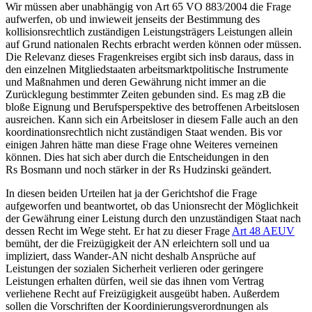
Wir müssen aber unabhängig von Art 65 VO 883/2004 die Frage
aufwerfen, ob und inwieweit jenseits der Bestimmung des
kollisionsrechtlich zuständigen Leistungsträgers Leistungen allein
auf Grund nationalen Rechts erbracht werden können oder müssen.
Die Relevanz dieses Fragenkreises ergibt sich insb daraus, dass in
den einzelnen Mitgliedstaaten arbeitsmarktpolitische Instrumente
und Maßnahmen und deren Gewährung nicht immer an die
Zurücklegung bestimmter Zeiten gebunden sind. Es mag zB die
bloße Eignung und Berufsperspektive des betroffenen Arbeitslosen
ausreichen. Kann sich ein Arbeitsloser in diesem Falle auch an den
koordinationsrechtlich nicht zuständigen Staat wenden. Bis vor
einigen Jahren hätte man diese Frage ohne Weiteres verneinen
können. Dies hat sich aber durch die Entscheidungen in den
Rs
Bosmann
und noch stärker in der Rs
Hudzinski
geändert.
In diesen beiden Urteilen hat ja der Gerichtshof die Frage
aufgeworfen und beantwortet, ob das Unionsrecht der Möglichkeit
der Gewährung einer Leistung durch den unzuständigen Staat nach
dessen Recht im Wege steht. Er hat zu dieser Frage
Art 48 AEUV
bemüht, der die Freizügigkeit der AN erleichtern soll und ua
impliziert, dass Wander-AN nicht deshalb Ansprüche auf
Leistungen der sozialen Sicherheit verlieren oder geringere
Leistungen erhalten dürfen, weil sie das ihnen vom Vertrag
verliehene Recht auf Freizügigkeit ausgeübt haben. Außerdem
sollen die Vorschriften der Koordinierungsverordnungen als