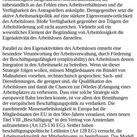
tatbestandlich an das Fehlen eines Arbeitsverhältnisses und die
Verfügbarkeit des Antragstellers anknüpfte. Demgegenüber setzt die
aktive Arbeitsmarktpolitik auf eine stärkere Eigenverantwortlichkeit
des Arbeitslosen. Bloße Verfügbarkeit gegenüber den Trägern der
Arbeitsförderung soll nicht ausreichen. Vielmehr soll ein
wesentliches Element der Begründung von Arbeitslosigkeit die
Eigenaktivität des Arbeitslosen darstellen.
Parallel zu den Eigenaktivitäten des Arbeitslosen entsteht eine
besondere Verantwortung der Arbeitsverwaltung, durch Förderung
der Beschäftigungsfähigkeit (employability) des Arbeitslosen dessen
Integration in den Arbeitsmarkt zu betreiben. Wenn sie dieser
Strategie folgen wollen, müssen Mitgliedstaaten ein Bündel von
Maßnahmen vorsehen, rechtstechnisch gesprochen: Sach- und
Dienstleistungen, die geeignet sind, die Qualifikation des
Arbeitslosen und damit die Chancen zur (Wieder-)Erlangung eines
Arbeitsplatzes zu verbessern. Dass eine solche Strategie sich
europaweit Bahn brechen konnte, ist vor allem den Bemühungen
der europäischen Beschäftigungspolitik zu verdanken. Die
zunehmende Massenarbeitslosigkeit in Europa hat die
Mitgliedstaaten
der EU in den 90er-Jahren veranlasst, einen neuen
Titel VIII „Beschäftigung“ in den Vertrag von Amsterdam
aufzunehmen (Art 125-130 EG). Seither haben
beschäftigungspolitische Leitlinien (Art 128 EG) versucht, die
Arbeitsmarktpolitik der Mitgliedstaaten zu beeinflussen. Das Modell