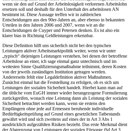
wenn sie den auf Grund der Arbeitslosigkeit verlorenen Arbeitslohn
ersetzen soll und deshalb für den Unterhalt des arbeitslosen AN
bestimmt ist.
Diese Aussage treffen wir in zahlreichen
Entscheidungen aus den 90er-Jahren an, aber ebenso in bekannten
Urteilen in den Jahren 2006 und 2007, wenn wir an die
Entscheidungen
de Cuyper
und
Petersen
denken. Es ist also ein
klarer
bias
in Richtung Geldleistungen erkennbar.
Diese Definition hilft uns sicherlich nicht bei den typischen
Leistungen aktiver Arbeitsmarktpolitik weiter, wenn wir unter
„typisch“ diejenigen Leistungen verstehen, bei denen der betroffene
Arbeitslose an einer, ich sage einmal ganz untechnisch und im
weitesten Sinne Qualifizierungsmaßnahme teilnimmt, deren Kosten
von der jeweils zuständigen Institution getragen werden.
Andererseits fehlt eine Legaldefinition aktiver Maßnahmen.
Zunächst einmal hat die Feststellung zu erfolgen, ob es sich um
Leistungen der sozialen Sicherheit handelt. Hierbei kann man auf
die übliche vom EuGH immer wieder herangezogene Formulierung
zurückgreifen, wonach eine Leistung dann als Leistung der sozialen
Sicherheit betrachtet werden kann, wenn sie erstens den
Empfängern ohne jede auf Ermessen beruhende individuelle
Bedürftigkeitsprüfung auf Grund eines gesetzlichen Tatbestands
gewährt wird und sich zweitens auf eines der in Art 3 Abs 1
ausdrücklich aufgezählten Risiken bezieht.
Das erste Merkmal dient
der Abgrenzung von Leistungen der sozialen Fürsorge iSd Art 3