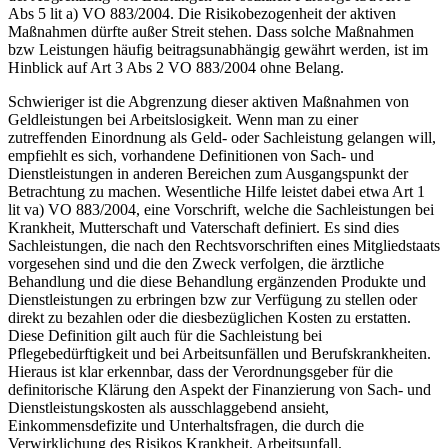
Abs 5 lit a) VO 883/2004. Die Risikobezogenheit der aktiven
Maßnahmen dürfte außer Streit stehen. Dass solche Maßnahmen
bzw Leistungen häufig beitragsunabhängig gewährt werden, ist im
Hinblick auf Art 3 Abs 2 VO 883/2004 ohne Belang.
Schwieriger ist die Abgrenzung dieser aktiven Maßnahmen von
Geldleistungen bei Arbeitslosigkeit. Wenn man zu einer
zutreffenden Einordnung als Geld- oder Sachleistung gelangen will,
empfiehlt es sich, vorhandene Definitionen von Sach- und
Dienstleistungen in anderen Bereichen zum Ausgangspunkt der
Betrachtung zu machen. Wesentliche Hilfe leistet dabei etwa Art 1
lit va) VO 883/2004, eine Vorschrift, welche die Sachleistungen bei
Krankheit, Mutterschaft und Vaterschaft definiert. Es sind dies
Sachleistungen, die nach den Rechtsvorschriften eines Mitgliedstaats
vorgesehen sind und die den Zweck verfolgen, die ärztliche
Behandlung und die diese Behandlung ergänzenden Produkte und
Dienstleistungen zu erbringen bzw zur Verfügung zu stellen oder
direkt zu bezahlen oder die diesbezüglichen Kosten zu erstatten.
Diese Definition gilt auch für die Sachleistung bei
Pflegebedürftigkeit
und bei Arbeitsunfällen und Berufskrankheiten.
Hieraus ist klar erkennbar, dass der Verordnungsgeber für die
definitorische Klärung den Aspekt der Finanzierung von Sach- und
Dienstleistungskosten als ausschlaggebend ansieht,
Einkommensdefizite und Unterhaltsfragen, die durch die
Verwirklichung des Risikos Krankheit, Arbeitsunfall,