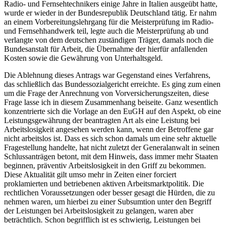
Radio- und Fernsehtechnikers einige Jahre in Italien ausgeübt hatte,
wurde er wieder in der Bundesrepublik Deutschland tätig. Er nahm
an einem Vorbereitungslehrgang für die Meisterprüfung im Radio-
und Fernsehhandwerk teil, legte auch die Meisterprüfung ab und
verlangte von dem deutschen zuständigen Träger, damals noch die
Bundesanstalt für Arbeit, die Übernahme der hierfür anfallenden
Kosten sowie die Gewährung von Unterhaltsgeld.
Die Ablehnung dieses Antrags war Gegenstand eines Verfahrens,
das schließlich das Bundessozialgericht erreichte.
Es ging zum einen
um die Frage der Anrechnung von Vorversicherungszeiten, diese
Frage lasse ich in diesem Zusammenhang beiseite. Ganz wesentlich
konzentrierte sich die Vorlage an den EuGH auf den Aspekt, ob eine
Leistungsgewährung der beantragten Art als eine Leistung bei
Arbeitslosigkeit angesehen werden kann, wenn der Betroffene gar
nicht arbeitslos ist. Dass es sich schon damals um eine sehr aktuelle
Fragestellung handelte, hat nicht zuletzt der Generalanwalt in seinen
Schlussanträgen betont, mit dem Hinweis, dass immer mehr Staaten
beginnen, präventiv Arbeitslosigkeit in den Griff zu bekommen.
Diese Aktualität gilt umso mehr in Zeiten einer forciert
proklamierten und betriebenen aktiven Arbeitsmarktpolitik. Die
rechtlichen Voraussetzungen oder besser gesagt die Hürden, die zu
nehmen waren, um hierbei zu einer Subsumtion unter den Begriff
der Leistungen bei Arbeitslosigkeit zu gelangen, waren aber
beträchtlich. Schon begrifflich ist es schwierig, Leistungen bei