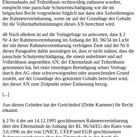
Elternurlaubs auf Teilzeitbasis rechtswidrig entlassen worden,
entspricht eine pauschale Schutzentschädigung wie die im
belgischen Recht vorgesehene folglich nur dann den Anforderungen
der Rahmenvereinbarung, wenn sie auf der Grundlage des Gehalts
für die Vollzeitarbeitsleistungen dieses AN berechnet wird.
48
Nach alledem ist auf die Vorlagefrage zu antworten, dass § 2
Nr 4 der Rahmenvereinbarung im Anhang der RL 96/34 im Licht
der mit dieser Rahmenvereinbarung verfolgten Ziele und der Nr 6
dieses Paragrafen dahin auszulegen ist, dass er nicht zulässt, dass die
pauschale Schutzentschädigung, die einem unbefristet und auf
Vollzeitbasis angestellten AN, der Elternurlaub auf Teilzeitbasis
genommen hat, bei einer einseitigen Beendigung seines Vertrags
durch den AG ohne schwerwiegenden oder ausreichenden Grund
zusteht, auf der Grundlage des gekürzten Gehalts berechnet wird,
das dieser AN zum Zeitpunkt seiner Entlassung bezog.
[...]
Aus diesen Gründen hat der Gerichtshof (Dritte Kammer) für Recht
erkannt:
§ 2 Nr 4 der am 14.12.1995 geschlossenen Rahmenvereinbarung
über den Elternurlaub im Anhang der RL 96/34/EG des Rates vom
3.6.1996 zu der von UNICE, CEEP und EGB geschlossenen