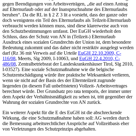
gegen Beendigungen von Arbeitsverträgen,
„die auf einen Antrag
auf Elternurlaub oder auf der Inanspruchnahme des Elternurlaubs
beruhen“
. Da die RL in § 2 Z 3 lit a vorsieht, dass der ganze oder
doch wenigstens ein Teil des Elternurlaubs als Teilzeit-Elternurlaub
verbraucht werden können muss, sind diese klarerweise auch von
den Schutzbestimmungen umfasst. Der EuGH wiederholt den
Schluss, dass der Schutz von AN in (Teilzeit-) Elternurlaub
Ausdruck eines sozialen Grundrechts der Union ist, dem besondere
Bedeutung zukommt und das daher nicht restriktiv ausgelegt werden
darf (Rz 36 mit Verweis auf die Urteile
EuGH
22.10.2009,
C-
116/08
,
Meerts
,
Slg 2009, I-10063
, und
EuGH
22.4.2010,
C-
486/08
,
Zentralbetriebsrat der Landeskrankenhäuser Tirol
,
Slg 2010,
I-03527
). Eine soziale Schutzmaßnahme wie die belgische
Schutzentschädigung würde ihre praktische Wirksamkeit verlieren,
wenn sie nicht auf der Basis des der Elternteilzeit zugrunde
liegenden (in diesem Fall unbefristeten) Vollzeit- Arbeitsvertrages
berechnet würde. Der Grundsatz pro rata temporis, der immer unter
dem Aspekt der Verhältnismäßigkeit zu sehen ist, tritt gegenüber der
Wahrung der sozialen Grundrechte von AN zurück.
Ein weiterer Aspekt für die E des EuGH ist die abschreckende
Wirkung, die eine Schutzmaßnahme haben soll: AG werden durch
die Bemessung arbeitsrechtlicher Ansprüche auf Vollzeitbasis eher
von Verletzungen des Schutzprinzips abgehalten.