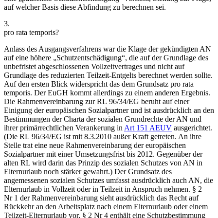
auf welcher Basis diese Abfindung zu berechnen sei.
3.
pro rata temporis?
Anlass des Ausgangsverfahrens war die Klage der gekündigten AN
auf eine höhere „Schutzentschädigung“, die auf der Grundlage des
unbefristet abgeschlossenen Vollzeitvertrages und nicht auf
Grundlage des reduzierten Teilzeit-Entgelts berechnet werden sollte.
Auf den ersten Blick widerspricht das dem Grundsatz pro rata
temporis. Der EuGH kommt allerdings zu einem anderen Ergebnis.
Die Rahmenvereinbarung zur RL 96/34/EG beruht auf einer
Einigung der europäischen Sozialpartner und ist ausdrücklich an den
Bestimmungen der Charta der sozialen Grundrechte der AN und
ihrer primärrechtlichen Verankerung in
Art 151 AEUV
ausgerichtet.
(Die RL 96/34/EG ist mit 8.3.2010 außer Kraft getreten. An ihre
Stelle trat eine neue Rahmenvereinbarung der europäischen
Sozialpartner mit einer Umsetzungsfrist bis 2012. Gegenüber der
alten RL wird darin das Prinzip des sozialen Schutzes von AN in
Elternurlaub noch stärker gewahrt.) Der Grundsatz des
angemessenen sozialen Schutzes umfasst ausdrücklich auch AN, die
Elternurlaub in Vollzeit oder in Teilzeit in Anspruch nehmen. § 2
Nr 1 der Rahmenvereinbarung sieht ausdrücklich das Recht auf
Rückkehr an den Arbeitsplatz nach einem Elternurlaub oder einem
Teilzeit-Elternurlaub vor, § 2 Nr 4 enthält eine Schutzbestimmung