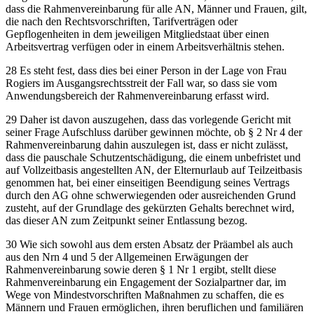
dass die Rahmenvereinbarung für alle AN, Männer und Frauen, gilt,
die nach den Rechtsvorschriften, Tarifverträgen oder
Gepflogenheiten in dem jeweiligen Mitgliedstaat über einen
Arbeitsvertrag verfügen oder in einem Arbeitsverhältnis stehen.
28
Es steht fest, dass dies bei einer Person in der Lage von Frau
Rogiers im Ausgangsrechtsstreit der Fall war, so dass sie vom
Anwendungsbereich der Rahmenvereinbarung erfasst wird.
29
Daher ist davon auszugehen, dass das vorlegende Gericht mit
seiner Frage Aufschluss darüber gewinnen möchte, ob § 2 Nr 4 der
Rahmenvereinbarung dahin auszulegen ist, dass er nicht zulässt,
dass die pauschale Schutzentschädigung, die einem unbefristet und
auf Vollzeitbasis angestellten AN, der Elternurlaub auf Teilzeitbasis
genommen hat, bei einer einseitigen Beendigung seines Vertrags
durch den AG ohne schwerwiegenden oder ausreichenden Grund
zusteht, auf der Grundlage des gekürzten Gehalts berechnet wird,
das dieser AN zum Zeitpunkt seiner Entlassung bezog.
30
Wie sich sowohl aus dem ersten Absatz der Präambel als auch
aus den Nrn 4 und 5 der Allgemeinen Erwägungen der
Rahmenvereinbarung sowie deren § 1 Nr 1 ergibt, stellt diese
Rahmenvereinbarung ein Engagement der Sozialpartner dar, im
Wege von Mindestvorschriften Maßnahmen zu schaffen, die es
Männern und Frauen ermöglichen, ihren beruflichen und familiären