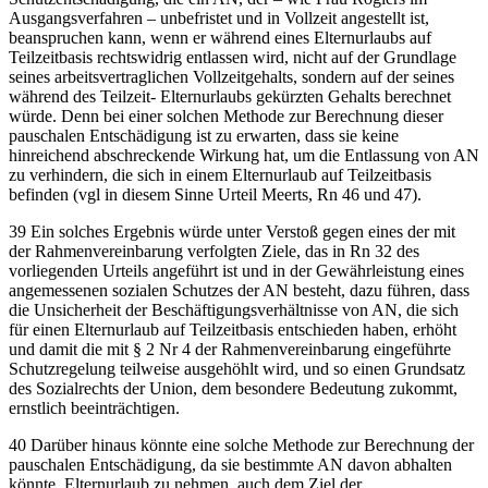
Ausgangsverfahren – unbefristet und in Vollzeit angestellt ist,
beanspruchen kann, wenn er während eines Elternurlaubs auf
Teilzeitbasis rechtswidrig entlassen wird, nicht auf der Grundlage
seines arbeitsvertraglichen Vollzeitgehalts, sondern auf der seines
während des Teilzeit- Elternurlaubs gekürzten Gehalts berechnet
würde. Denn bei einer solchen Methode zur Berechnung dieser
pauschalen Entschädigung ist zu erwarten, dass sie keine
hinreichend abschreckende Wirkung hat, um die Entlassung von AN
zu verhindern, die sich in einem Elternurlaub auf Teilzeitbasis
befinden (vgl in diesem Sinne Urteil
Meerts
, Rn 46 und 47).
39
Ein solches Ergebnis würde unter Verstoß gegen eines der mit
der Rahmenvereinbarung verfolgten Ziele, das in Rn 32 des
vorliegenden Urteils angeführt ist und in der Gewährleistung eines
angemessenen sozialen Schutzes der AN besteht, dazu führen, dass
die Unsicherheit der Beschäftigungsverhältnisse von AN, die sich
für einen Elternurlaub auf Teilzeitbasis entschieden haben, erhöht
und damit die mit § 2 Nr 4 der Rahmenvereinbarung eingeführte
Schutzregelung teilweise ausgehöhlt wird, und so einen Grundsatz
des Sozialrechts der Union, dem besondere Bedeutung zukommt,
ernstlich beeinträchtigen.
40
Darüber hinaus könnte eine solche Methode zur Berechnung der
pauschalen Entschädigung, da sie bestimmte AN davon abhalten
könnte, Elternurlaub zu nehmen, auch dem Ziel der