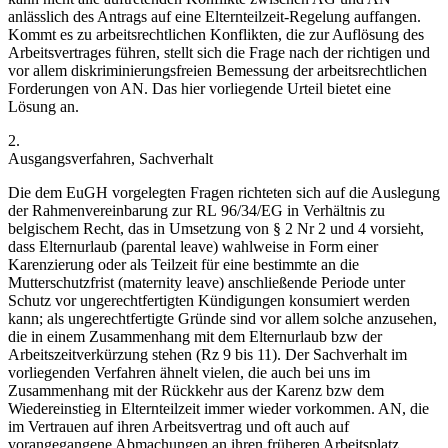
anlässlich des Antrags auf eine Elternteilzeit-Regelung auffangen.
Kommt es zu arbeitsrechtlichen Konflikten, die zur Auflösung des
Arbeitsvertrages führen, stellt sich die Frage nach der richtigen und
vor allem diskriminierungsfreien Bemessung der arbeitsrechtlichen
Forderungen von AN. Das hier vorliegende Urteil bietet eine
Lösung an.
2.
Ausgangsverfahren, Sachverhalt
Die dem EuGH vorgelegten Fragen richteten sich auf die Auslegung
der Rahmenvereinbarung zur RL 96/34/EG in Verhältnis zu
belgischem Recht, das in Umsetzung von § 2 Nr 2 und 4 vorsieht,
dass Elternurlaub (parental leave) wahlweise in Form einer
Karenzierung oder als Teilzeit für eine bestimmte an die
Mutterschutzfrist (maternity leave) anschließende Periode unter
Schutz vor ungerechtfertigten Kündigungen konsumiert werden
kann; als ungerechtfertigte Gründe sind vor allem solche anzusehen,
die in einem Zusammenhang mit dem Elternurlaub bzw der
Arbeitszeitverkürzung stehen (Rz 9 bis 11). Der Sachverhalt im
vorliegenden Verfahren ähnelt vielen, die auch bei uns im
Zusammenhang mit der Rückkehr aus der Karenz bzw dem
Wiedereinstieg in Elternteilzeit immer wieder vorkommen. AN, die
im Vertrauen auf ihren Arbeitsvertrag und oft auch auf
vorangegangene Abmachungen an ihren früheren Arbeitsplatz