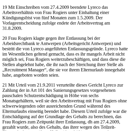
19
Mit Einschreiben vom 27.4.2009 beendete
Lyreco
das
Arbeitsverhältnis von Frau
Rogiers
unter Einhaltung einer
Kündigungsfrist von fünf Monaten zum 1.5.2009. Der
Vorlageentscheidung zufolge endete der Arbeitsvertrag am
31.8.2009.
20
Frau
Rogiers
klagte gegen ihre Entlassung bei der
Arbeidsrechtbank te Antwerpen (Arbeitsgericht Antwerpen) und
bestritt die von
Lyreco
angeführten Entlassungsgründe.
Lyreco
hatte
im Wesentlichen geltend gemacht, dass es ihr mangels Arbeit nicht
möglich sei, Frau
Rogiers
weiterzubeschäftigen, und dass diese die
Stellen abgelehnt habe, die ihr nach der Streichung ihrer Stelle als
„Recruitment Manager“, die sie vor ihrem Elternurlaub innegehabt
habe, angeboten worden seien.
21
Mit Urteil vom 21.9.2011 verurteilte dieses Gericht
Lyreco
zur
Zahlung der in Art 101 des Sanierungsgesetzes vorgesehenen
pauschalen Schutzentschädigung in Höhe von sechs
Monatsgehältern, weil sie den Arbeitsvertrag mit Frau
Rogiers
ohne
schwerwiegenden oder ausreichenden Grund während des
Elternurlaubs einseitig beendet habe. Diesem Urteil zufolge war die
Entschädigung auf der Grundlage des Gehalts zu berechnen, das
Frau
Rogiers
zum Zeitpunkt ihrer Entlassung, dh am 27.4.2009,
gezahlt wurde, also des Gehalts, das ihrer wegen des Teilzeit-