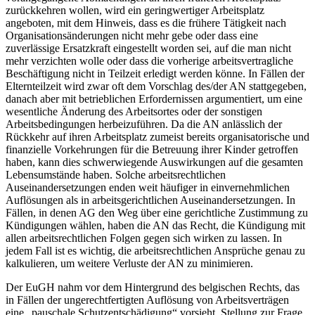
zurückkehren wollen, wird ein geringwertiger Arbeitsplatz
angeboten, mit dem Hinweis, dass es die frühere Tätigkeit nach
Organisationsänderungen nicht mehr gebe oder dass eine
zuverlässige Ersatzkraft eingestellt worden sei, auf die man nicht
mehr verzichten wolle oder dass die vorherige arbeitsvertragliche
Beschäftigung nicht in Teilzeit erledigt werden könne. In Fällen der
Elternteilzeit wird zwar oft dem Vorschlag des/der AN stattgegeben,
danach aber mit betrieblichen Erfordernissen argumentiert, um eine
wesentliche Änderung des Arbeitsortes oder der sonstigen
Arbeitsbedingungen herbeizuführen. Da die AN anlässlich der
Rückkehr auf ihren Arbeitsplatz zumeist bereits organisatorische und
finanzielle Vorkehrungen für die Betreuung ihrer Kinder getroffen
haben, kann dies schwerwiegende Auswirkungen auf die gesamten
Lebensumstände haben. Solche arbeitsrechtlichen
Auseinandersetzungen enden weit häufiger in einvernehmlichen
Auflösungen als in arbeitsgerichtlichen Auseinandersetzungen. In
Fällen, in denen AG den Weg über eine gerichtliche Zustimmung zu
Kündigungen wählen, haben die AN das Recht, die Kündigung mit
allen arbeitsrechtlichen Folgen gegen sich wirken zu lassen. In
jedem Fall ist es wichtig, die arbeitsrechtlichen Ansprüche genau zu
kalkulieren, um weitere Verluste der AN zu minimieren.
Der EuGH nahm vor dem Hintergrund des belgischen Rechts, das
in Fällen der ungerechtfertigten Auflösung von Arbeitsverträgen
eine „pauschale Schutzentschädigung“ vorsieht, Stellung zur Frage,