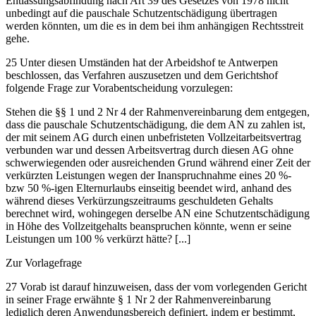
Entlassungsabfindung nach Art 39 des Gesetzes von 1978 nicht
unbedingt auf die pauschale Schutzentschädigung übertragen
werden könnten, um die es in dem bei ihm anhängigen Rechtsstreit
gehe.
25
Unter diesen Umständen hat der Arbeidshof te Antwerpen
beschlossen, das Verfahren auszusetzen und dem Gerichtshof
folgende Frage zur Vorabentscheidung vorzulegen:
Stehen die §§ 1 und 2 Nr 4 der Rahmenvereinbarung dem entgegen,
dass die pauschale Schutzentschädigung, die dem AN zu zahlen ist,
der mit seinem AG durch einen unbefristeten Vollzeitarbeitsvertrag
verbunden war und dessen Arbeitsvertrag durch diesen AG ohne
schwerwiegenden oder ausreichenden Grund während einer Zeit der
verkürzten Leistungen wegen der Inanspruchnahme eines 20 %-
bzw 50 %-igen Elternurlaubs einseitig beendet wird, anhand des
während dieses Verkürzungszeitraums geschuldeten Gehalts
berechnet wird, wohingegen derselbe AN eine Schutzentschädigung
in Höhe des Vollzeitgehalts beanspruchen könnte, wenn er seine
Leistungen um 100 % verkürzt hätte? [...]
Zur Vorlagefrage
27
Vorab ist darauf hinzuweisen, dass der vom vorlegenden Gericht
in seiner Frage erwähnte § 1 Nr 2 der Rahmenvereinbarung
lediglich deren Anwendungsbereich definiert, indem er bestimmt,