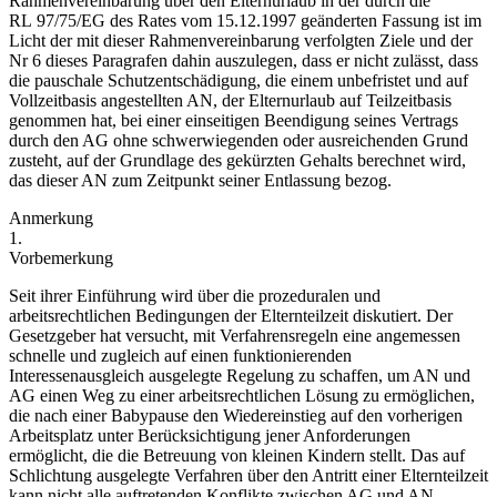
Rahmenvereinbarung über den Elternurlaub in der durch die
RL 97/75/EG des Rates vom 15.12.1997 geänderten Fassung ist im
Licht der mit dieser Rahmenvereinbarung verfolgten Ziele und der
Nr 6 dieses Paragrafen dahin auszulegen, dass er nicht zulässt, dass
die pauschale Schutzentschädigung, die einem unbefristet und auf
Vollzeitbasis angestellten AN, der Elternurlaub auf Teilzeitbasis
genommen hat, bei einer einseitigen Beendigung seines Vertrags
durch den AG ohne schwerwiegenden oder ausreichenden Grund
zusteht, auf der Grundlage des gekürzten Gehalts berechnet wird,
das dieser AN zum Zeitpunkt seiner Entlassung bezog.
Anmerkung
1.
Vorbemerkung
Seit ihrer Einführung wird über die prozeduralen und
arbeitsrechtlichen Bedingungen der Elternteilzeit diskutiert. Der
Gesetzgeber hat versucht, mit Verfahrensregeln eine angemessen
schnelle und zugleich auf einen funktionierenden
Interessenausgleich ausgelegte Regelung zu schaffen, um AN und
AG einen Weg zu einer arbeitsrechtlichen Lösung zu ermöglichen,
die nach einer Babypause den Wiedereinstieg auf den vorherigen
Arbeitsplatz unter Berücksichtigung jener Anforderungen
ermöglicht, die die Betreuung von kleinen Kindern stellt. Das auf
Schlichtung ausgelegte Verfahren über den Antritt einer Elternteilzeit
kann nicht alle auftretenden Konflikte zwischen AG und AN