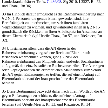
Landeskrankenhäuser Tirols
,
C-486/08
, Slg 2010, I-3527, Rn 52
,
und
Chatzi
, Rn 36).
33
Im Hinblick darauf ermöglicht es die Rahmenvereinbarung nach
§ 2 Nr 1 Personen, die gerade Eltern geworden sind, ihre
Berufstätigkeit zu unterbrechen, um sich ihren familiären
Verpflichtungen zu widmen, und gewährleistet ihnen in § 2 Nr 5
grundsätzlich die Rückkehr an ihren Arbeitsplatz im Anschluss an
diesen Elternurlaub (vgl Urteile
Chatzi
, Rn 57, und
Riežniece
, Rn
32).
34
Um sicherzustellen, dass die AN dieses in der
Rahmenvereinbarung vorgesehene Recht auf Elternurlaub
tatsächlich wahrnehmen können, gibt § 2 Nr 4 der
Rahmenvereinbarung den Mitgliedstaaten und/oder Sozialpartnern
auf, gemäß den einzelstaatlichen Rechtsvorschriften, Tarifverträgen
oder Gepflogenhei
ten die erforderlichen Maßnahmen zum Schutz
der AN gegen Entlassungen zu treffen, die auf einem Antrag auf
Elternurlaub oder auf der Inanspruchnahme des Elternurlaubs
beruhen.
35
Diese Bestimmung bezweckt daher nach ihrem Wortlaut, die AN
gegen Entlassungen zu schützen, die auf einem Antrag auf
Elternurlaub oder auf der Inanspruchnahme des Elternurlaubs
beruhen (vgl Urteile
Meerts
, Rn 33, und
Riežniece
, Rn 34).