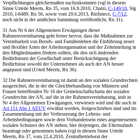
Verpflichtungen gleichermaßen nachzukommen (vgl in diesem
Sinne Urteile
Meerts
, Rn 35, vom
16.9.2010,
Chatzi
,
C-149/10
, Slg
2010, I-8489, Rn 56, sowie vom
20.6.2013,
Riežniece
,
C-7/12
,
noch nicht in der amtlichen Sammlung veröffentlicht, Rn 31).
31
Aus Nr 6 der Allgemeinen Erwägungen dieser
Rahmenvereinbarung geht ferner hervor, dass die Maßnahmen zur
Vereinbarkeit von Berufs- und Familienleben die Einführung neuer
und flexibler Arten der Arbeitsorganisation und der Zeiteinteilung in
den Mitgliedstaaten fördern sollten, die den sich ändernden
Bedürfnissen der Gesellschaft unter Berücksichtigung der
Bedürfnisse sowohl der Unternehmen als auch der AN besser
angepasst sind (Urteil
Meerts
, Rn 36).
32
Die Rahmenvereinbarung ist damit an den sozialen Grundrechten
ausgerichtet, die in der die Gleichbehandlung von Männern und
Frauen betreffenden Nr 16 der Gemeinschaftscharta der sozialen
Grundrechte der AN, auf die in der Rahmenvereinbarung, insb in
Nr 4 der Allgemeinen Erwägungen, verwiesen wird und die auch in
Art 151 Abs 1 AEUV
erwähnt werden, festgeschrieben sind und im
Zusammenhang mit der Verbesserung der Lebens- und
Arbeitsbedingungen sowie dem Vorhandensein eines angemessenen
sozialen Schutzes der AN stehen, hier derjenigen, die Elternurlaub
beantragt oder genommen haben (vgl in diesem Sinne Urteile
Meerts
, Rn 37, vom
22.4.2010,
Zentralbetriebsrat der