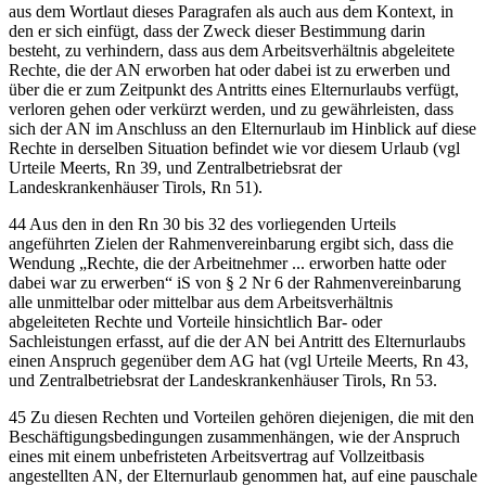
aus dem Wortlaut dieses Paragrafen als auch aus dem Kontext, in
den er sich einfügt, dass der Zweck dieser Bestimmung darin
besteht, zu verhindern, dass aus dem Arbeitsverhältnis abgeleitete
Rechte, die der AN erworben hat oder dabei ist zu erwerben und
über die er zum Zeitpunkt des Antritts eines Elternurlaubs verfügt,
verloren gehen oder verkürzt werden, und zu gewährleisten, dass
sich der AN im Anschluss an den Elternurlaub im Hinblick auf diese
Rechte in derselben Situation befindet wie vor diesem Urlaub (vgl
Urteile
Meerts
, Rn 39, und
Zentralbetriebsrat der
Landeskrankenhäuser Tirols
, Rn 51).
44
Aus den in den Rn 30 bis 32 des vorliegenden Urteils
angeführten Zielen der Rahmenvereinbarung ergibt sich, dass die
Wendung
„Rechte, die der Arbeitnehmer ... erworben hatte oder
dabei war zu erwerben“
iS von § 2 Nr 6 der Rahmenvereinbarung
alle unmittelbar oder mittelbar aus dem Arbeitsverhältnis
abgeleiteten Rechte und Vorteile hinsichtlich Bar- oder
Sachleistungen erfasst, auf die der AN bei Antritt des Elternurlaubs
einen Anspruch gegenüber dem AG hat (vgl Urteile
Meerts
, Rn 43,
und
Zentralbetriebsrat der Landeskrankenhäuser Tirols
, Rn 53.
45
Zu diesen Rechten und Vorteilen gehören diejenigen, die mit den
Beschäftigungsbedingungen zusammenhängen, wie der Anspruch
eines mit einem unbefristeten Arbeitsvertrag auf Vollzeitbasis
angestellten AN, der Elternurlaub genommen hat, auf eine pauschale