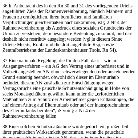
36
In Anbetracht des in den Rn 30 und 31 des vorliegenden Urteils
angeführten Ziels der Rahmenvereinbarung, nämlich Männern und
Frauen zu ermöglichen, ihren beruflichen und familiären
Verpflichtungen gleichermaßen nachzukommen, ist § 2 Nr 4 der
Rahmenvereinbarung als Ausdruck eines sozialen Grundrechts der
Union zu verstehen, dem besondere Bedeutung zukommt, und darf
deshalb nicht restriktiv ausgelegt werden (vgl in diesem Sinne
Urteile
Meerts
, Rn 42 und die dort angeführte Rsp, sowie
Zentralbetriebsrat der Landeskrankenhäuser Tirols
, Rn 54).
37
Eine nationale Regelung, die für den Fall, dass – wie im
Ausgangsverfahren – ein AG den Vertrag eines unbefristet und in
Vollzeit angestellten AN ohne schwerwiegenden oder ausreichenden
Grund einseitig beendet, obwohl sich dieser im Elternurlaub
befindet, diesem AN zusätzlich zur Entschädigung wegen
Vertragsbruchs eine pauschale Schutzentschädigung in Höhe von
sechs Monatsgehältern gewährt, kann unter die
„erforderlichen
Maßnahmen zum Schutz der Arbeitnehmer gegen Entlassungen, die
auf einem Antrag auf Elternurlaub oder auf der Inanspruchnahme
des Elternurlaubs beruhen“
, iS von § 2 Nr 4 der
Rahmenvereinbarung fallen.
38
Einer solchen Schutzmaßnahme würde jedoch ein großer Teil
ihrer praktischen Wirksamkeit genommen, wenn die pauschale
Schutzentschädigung, die ein AN, der – wie Frau
Rogiers
im