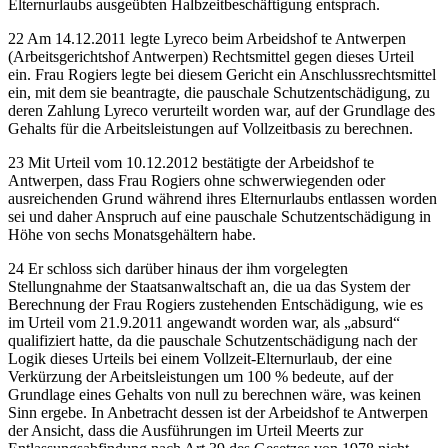
Elternurlaubs ausgeübten Halbzeitbeschäftigung entsprach.
22
Am 14.12.2011 legte
Lyreco
beim Arbeidshof te Antwerpen
(Arbeitsgerichtshof Antwerpen) Rechtsmittel gegen dieses Urteil
ein. Frau
Rogiers
legte bei diesem Gericht ein Anschlussrechtsmittel
ein, mit dem sie beantragte, die pauschale Schutzentschädigung, zu
deren Zahlung
Lyreco
verurteilt worden war, auf der Grundlage des
Gehalts für die Arbeitsleistungen auf Vollzeitbasis zu berechnen.
23
Mit Urteil vom 10.12.2012 bestätigte der Arbeidshof te
Antwerpen, dass Frau
Rogiers
ohne schwerwiegenden oder
ausreichenden Grund während ihres Elternurlaubs entlassen worden
sei und daher Anspruch auf eine pauschale Schutzentschädigung in
Höhe von sechs Monatsgehältern habe.
24
Er schloss sich darüber hinaus der ihm vorgelegten
Stellungnahme der Staatsanwaltschaft an, die ua das System der
Berechnung der Frau
Rogiers
zustehenden Entschädigung, wie es
im Urteil vom 21.9.2011 angewandt worden war, als „absurd“
qualifiziert hatte, da die pauschale Schutzentschädigung nach der
Logik dieses Urteils bei einem Vollzeit-Elternurlaub, der eine
Verkürzung der Arbeitsleistungen um 100 % bedeute, auf der
Grundlage eines Gehalts von null zu berechnen wäre, was keinen
Sinn ergebe. In Anbetracht dessen ist der Arbeidshof te Antwerpen
der Ansicht, dass die Ausführungen im Urteil
Meerts
zur