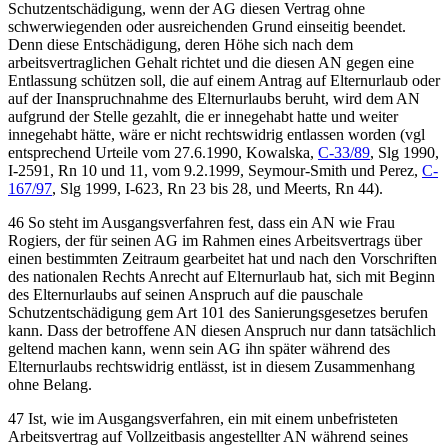
Schutzentschädigung, wenn der AG diesen Vertrag ohne
schwerwiegenden oder ausreichenden Grund einseitig beendet.
Denn diese Entschädigung, deren Höhe sich nach dem
arbeitsvertraglichen Gehalt richtet und die diesen AN gegen eine
Entlassung schützen soll, die auf einem Antrag auf Elternurlaub oder
auf der Inanspruchnahme des Elternurlaubs beruht, wird dem AN
aufgrund der Stelle gezahlt, die er innegehabt hatte und weiter
innegehabt hätte, wäre er nicht rechtswidrig entlassen worden (vgl
entsprechend
Urteile vom
27.6.1990,
Kowalska
,
C-33/89
, Slg 1990,
I-2591, Rn 10 und 11, vom 9.2.1999,
Seymour-Smith und Perez
,
C-
167/97
, Slg 1999, I-623, Rn 23 bis 28, und
Meerts
, Rn 44).
46
So steht im Ausgangsverfahren fest, dass ein AN wie Frau
Rogiers
, der für seinen AG im Rahmen eines Arbeitsvertrags über
einen bestimmten Zeitraum gearbeitet hat und nach den Vorschriften
des nationalen Rechts Anrecht auf Elternurlaub hat, sich mit Beginn
des Elternurlaubs auf seinen Anspruch auf die pauschale
Schutzentschädigung gem Art 101 des Sanierungsgesetzes berufen
kann. Dass der betroffene AN diesen Anspruch nur dann tatsächlich
geltend machen kann, wenn sein AG ihn später während des
Elternurlaubs rechtswidrig entlässt, ist in diesem Zusammenhang
ohne Belang.
47
Ist, wie im Ausgangsverfahren, ein mit einem unbefristeten
Arbeitsvertrag auf Vollzeitbasis angestellter AN während seines