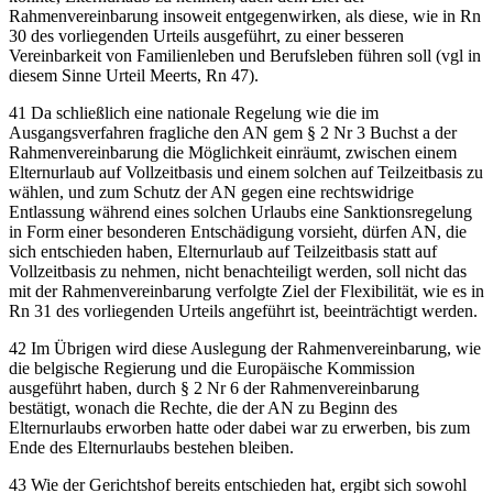
Rahmenvereinbarung insoweit entgegenwirken, als diese, wie in Rn
30 des vorliegenden Urteils ausgeführt, zu einer besseren
Vereinbarkeit von Familienleben und Berufsleben führen soll (vgl in
diesem Sinne Urteil
Meerts
, Rn 47).
41
Da schließlich eine nationale Regelung wie die im
Ausgangsverfahren fragliche den AN gem § 2 Nr 3 Buchst a der
Rahmenvereinbarung die Möglichkeit einräumt, zwischen einem
Elternurlaub auf Vollzeitbasis und einem solchen auf Teilzeitbasis zu
wählen, und zum Schutz der AN gegen eine rechtswidrige
Entlassung während eines solchen Urlaubs eine Sanktionsregelung
in Form einer besonderen Entschädigung vorsieht, dürfen AN, die
sich entschieden haben, Elternurlaub auf Teilzeitbasis statt auf
Vollzeitbasis zu nehmen, nicht benachteiligt werden, soll nicht das
mit der Rahmenvereinbarung verfolgte Ziel der Flexibilität, wie es in
Rn 31 des vorliegenden Urteils angeführt ist, beeinträchtigt werden.
42
Im Übrigen wird diese Auslegung der Rahmenvereinbarung, wie
die belgische Regierung und die Europäische Kommission
ausgeführt haben, durch § 2 Nr 6 der Rahmenvereinbarung
bestätigt, wonach die Rechte, die der AN zu Beginn des
Elternurlaubs erworben hatte oder dabei war zu erwerben, bis zum
Ende des Elternurlaubs bestehen bleiben.
43
Wie der Gerichtshof bereits entschieden hat, ergibt sich sowohl