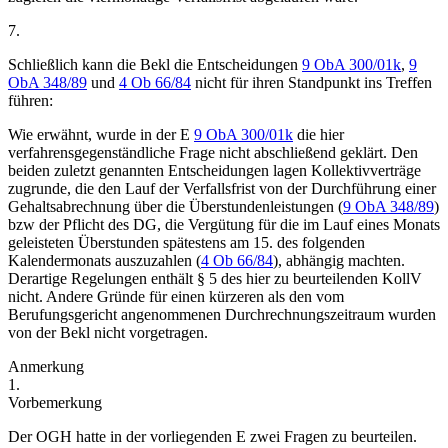
7.
Schließlich kann die Bekl die Entscheidungen
9 ObA 300/01k
,
9
ObA 348/89
und
4 Ob 66/84
nicht für ihren Standpunkt ins Treffen
führen:
Wie erwähnt, wurde in der E
9 ObA 300/01k
die hier
verfahrensgegenständliche Frage nicht abschließend geklärt. Den
beiden zuletzt genannten Entscheidungen lagen Kollektivverträge
zugrunde, die den Lauf der Verfallsfrist von der Durchführung einer
Gehaltsabrechnung über die Überstundenleistungen (
9 ObA 348/89
)
bzw der Pflicht des DG, die Vergütung für die im Lauf eines Monats
geleisteten Überstunden spätestens am 15. des folgenden
Kalendermonats auszuzahlen (
4 Ob 66/84
), abhängig machten.
Derartige Regelungen enthält § 5 des hier zu beurteilenden KollV
nicht. Andere Gründe für einen kürzeren als den vom
Berufungsgericht angenommenen Durchrechnungszeitraum wurden
von der Bekl nicht vorgetragen.
Anmerkung
1.
Vorbemerkung
Der OGH hatte in der vorliegenden E zwei Fragen zu beurteilen.