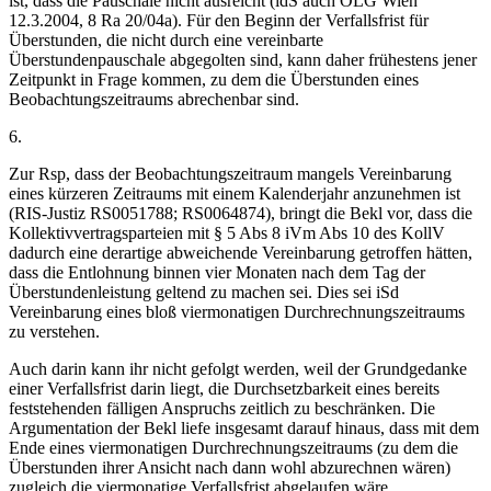
ist, dass die Pauschale nicht ausreicht (idS auch
OLG Wien
12.3.2004,
8 Ra 20/04a
). Für den Beginn der Verfallsfrist für
Überstunden, die nicht durch eine vereinbarte
Überstundenpauschale abgegolten sind, kann daher frühestens jener
Zeitpunkt in Frage kommen, zu dem die Überstunden eines
Beobachtungszeitraums abrechenbar sind.
6.
Zur Rsp, dass der Beobachtungszeitraum mangels Vereinbarung
eines kürzeren Zeitraums mit einem Kalenderjahr anzunehmen ist
(RIS-Justiz RS0051788; RS0064874), bringt die Bekl vor, dass die
Kollektivvertragsparteien mit § 5 Abs 8 iVm Abs 10 des KollV
dadurch eine derartige abweichende Vereinbarung getroffen hätten,
dass die Entlohnung binnen vier Monaten nach dem Tag der
Überstundenleistung geltend zu machen sei. Dies sei iSd
Vereinbarung eines bloß viermonatigen Durchrechnungszeitraums
zu verstehen.
Auch darin kann ihr nicht gefolgt werden, weil der Grundgedanke
einer Verfallsfrist darin liegt, die Durchsetzbarkeit eines bereits
feststehenden fälligen Anspruchs zeitlich zu beschränken. Die
Argumentation der Bekl liefe insgesamt darauf hinaus, dass mit dem
Ende eines viermonatigen Durchrechnungszeitraums (zu dem die
Überstunden ihrer Ansicht nach dann wohl abzurechnen wären)
zugleich die viermonatige Verfallsfrist abgelaufen wäre.