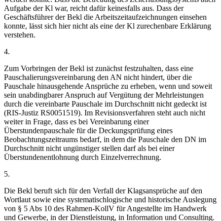
Aufgabe der Kl war, reicht dafür keinesfalls aus. Dass der
Geschäftsführer der Bekl die Arbeitszeitaufzeichnungen einsehen
konnte, lässt sich hier nicht als eine der Kl zurechenbare Erklärung
verstehen.
4.
Zum Vorbringen der Bekl ist zunächst festzuhalten, dass eine
Pauschalierungsvereinbarung den AN nicht hindert, über die
Pauschale hinausgehende Ansprüche zu erheben, wenn und soweit
sein unabdingbarer Anspruch auf Vergütung der Mehrleistungen
durch die vereinbarte Pauschale im Durchschnitt nicht gedeckt ist
(RIS-Justiz RS0051519). Im Revisionsverfahren steht auch nicht
weiter in Frage, dass es bei Vereinbarung einer
Überstundenpauschale für die Deckungsprüfung eines
Beobachtungszeitraums bedarf, in dem die Pauschale den DN im
Durchschnitt nicht ungünstiger stellen darf als bei einer
Überstundenentlohnung durch Einzelverrechnung.
5.
Die Bekl beruft sich für den Verfall der Klagsansprüche auf den
Wortlaut sowie eine systematischlogische und historische Auslegung
von § 5 Abs 10 des Rahmen-KollV für Angestellte im Handwerk
und Gewerbe, in der Dienstleistung, in Information und Consulting.