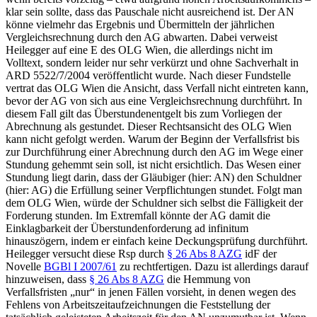
klar sein sollte, dass das Pauschale nicht ausreichend ist. Der AN
könne vielmehr das Ergebnis und Übermitteln der jährlichen
Vergleichsrechnung durch den AG abwarten. Dabei verweist
Heilegger
auf eine E des OLG Wien, die allerdings nicht im
Volltext, sondern leider nur sehr verkürzt und ohne Sachverhalt in
ARD 5522/7/2004 veröffentlicht wurde. Nach dieser Fundstelle
vertrat das OLG Wien die Ansicht, dass Verfall nicht eintreten kann,
bevor der AG von sich aus eine Vergleichsrechnung durchführt. In
diesem Fall gilt das Überstundenentgelt bis zum Vorliegen der
Abrechnung als gestundet. Dieser Rechtsansicht des OLG Wien
kann nicht gefolgt werden. Warum der Beginn der Verfallsfrist bis
zur Durchführung einer Abrechnung durch den AG im Wege einer
Stundung gehemmt sein soll, ist nicht ersichtlich. Das Wesen einer
Stundung liegt darin, dass der Gläubiger (hier: AN) den Schuldner
(hier: AG) die Erfüllung seiner Verpflichtungen stundet. Folgt man
dem OLG Wien, würde der Schuldner sich selbst die Fälligkeit der
Forderung stunden. Im Extremfall könnte der AG damit die
Einklagbarkeit der Überstundenforderung
ad infinitum
hinauszögern, indem er einfach keine Deckungsprüfung durchführt.
Heilegger
versucht diese Rsp durch
§ 26 Abs 8 AZG
idF der
Novelle
BGBl I 2007/61
zu rechtfertigen. Dazu ist allerdings darauf
hinzuweisen, dass
§ 26 Abs 8 AZG
die Hemmung von
Verfallsfristen „nur“ in jenen Fällen vorsieht, in denen
wegen des
Fehlens
von Arbeitszeitaufzeichnungen die Feststellung der