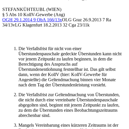
STEFAN
KÜHTEUBL
(WIEN)
§ 5 Abs 10 KollV-Gewerbe (Ang)
OGH
29.1.2014
9 ObA 166/13x
OLG Graz
26.9.2013
7 Ra
34/13v
LG Klagenfurt
18.2.2013
32 Cga 23/11k
Die Verfallsfrist für nicht von einer
Überstundenpauschale gedeckte Überstunden kann nicht
vor jenem Zeitpunkt zu laufen beginnen, in dem die
Berechtigung des Anspruchs auf
Überstundenentlohnung feststellbar ist. Das gilt selbst
dann, wenn der KollV (hier: KollV-Gewerbe für
Angestellte) die Geltendmachung binnen vier Monate
nach dem Tag der Überstundenleistung vorsieht.
Die Verfallsfrist zur Geltendmachung von Überstunden,
die nicht durch eine vereinbarte Überstundenpauschale
abgegolten sind, beginnt mit jenem Zeitpunkt zu laufen,
zu dem die Überstunden eines Beobachtungszeitraums
abrechenbar sind.
Mangels Vereinbarung eines kürzeren Zeitraums ist der