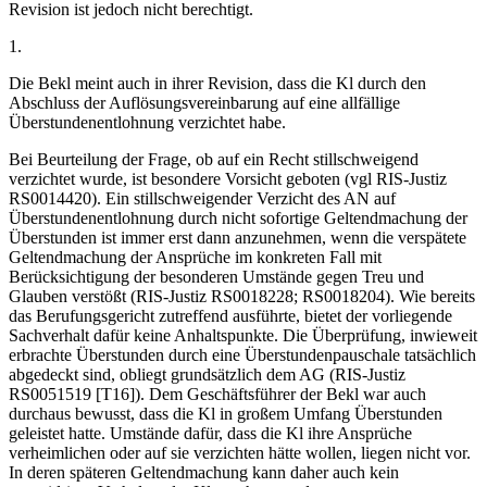
Revision ist jedoch nicht berechtigt.
1.
Die Bekl meint auch in ihrer Revision, dass die Kl durch den
Abschluss der Auflösungsvereinbarung auf eine allfällige
Überstundenentlohnung verzichtet habe.
Bei Beurteilung der Frage, ob auf ein Recht stillschweigend
verzichtet wurde, ist besondere Vorsicht geboten (vgl RIS-Justiz
RS0014420). Ein stillschweigender Verzicht des AN auf
Überstundenentlohnung durch nicht sofortige Geltendmachung der
Überstunden ist immer erst dann anzunehmen, wenn die verspätete
Geltendmachung der Ansprüche im konkreten Fall mit
Berücksichtigung der besonderen Umstände gegen Treu und
Glauben verstößt (RIS-Justiz RS0018228; RS0018204). Wie bereits
das Berufungsgericht zutreffend ausführte, bietet der vorliegende
Sachverhalt dafür keine Anhaltspunkte. Die Überprüfung, inwieweit
erbrachte Überstunden durch eine Überstundenpauschale tatsächlich
abgedeckt sind, obliegt grundsätzlich dem AG (RIS-Justiz
RS0051519 [T16]). Dem Geschäftsführer der Bekl war auch
durchaus bewusst, dass die Kl in großem Umfang Überstunden
geleistet hatte. Umstände dafür, dass die Kl ihre Ansprüche
verheimlichen oder auf sie verzichten hätte wollen, liegen nicht vor.
In deren späteren Geltendmachung kann daher auch kein