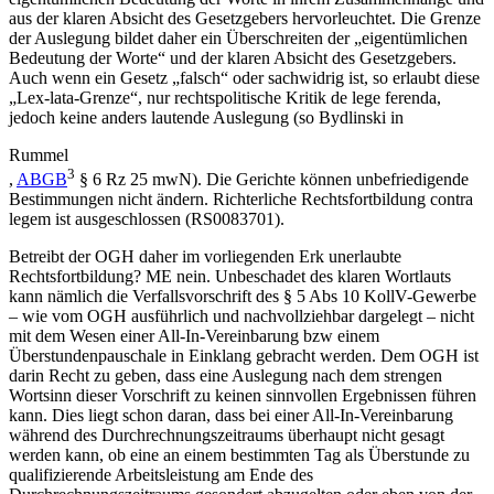
aus der klaren Absicht des Gesetzgebers hervorleuchtet
. Die Grenze
der Auslegung bildet daher ein Überschreiten der „eigentümlichen
Bedeutung der Worte“
und
der klaren Absicht des Gesetzgebers.
Auch wenn ein Gesetz „falsch“ oder sachwidrig ist, so erlaubt diese
„Lex-lata-Grenze“, nur rechtspolitische Kritik de lege ferenda,
jedoch keine anders lautende Auslegung (so
Bydlinski
in
Rummel
3
,
ABGB
§ 6 Rz 25 mwN
). Die Gerichte können unbefriedigende
Bestimmungen nicht ändern. Richterliche Rechtsfortbildung contra
legem ist ausgeschlossen (RS0083701).
Betreibt der OGH daher im vorliegenden Erk unerlaubte
Rechtsfortbildung? ME nein. Unbeschadet des klaren Wortlauts
kann nämlich die Verfallsvorschrift des § 5 Abs 10 KollV-Gewerbe
– wie vom OGH ausführlich und nachvollziehbar dargelegt – nicht
mit dem Wesen einer All-In-Vereinbarung bzw einem
Überstundenpauschale in Einklang gebracht werden. Dem OGH ist
darin Recht zu geben, dass eine Auslegung nach dem strengen
Wortsinn dieser Vorschrift zu keinen sinnvollen Ergebnissen führen
kann. Dies liegt schon daran, dass bei einer All-In-Vereinbarung
während des Durchrechnungszeitraums überhaupt nicht gesagt
werden kann, ob eine an einem bestimmten Tag als Überstunde zu
qualifizierende Arbeitsleistung am Ende des