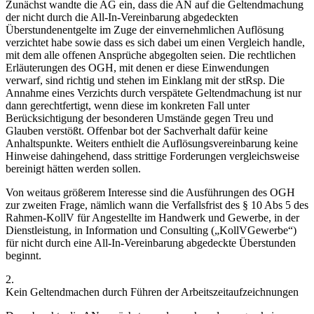
Zunächst wandte die AG ein, dass die AN auf die Geltendmachung
der nicht durch die All-In-Vereinbarung abgedeckten
Überstundenentgelte im Zuge der einvernehmlichen Auflösung
verzichtet habe sowie dass es sich dabei um einen Vergleich handle,
mit dem alle offenen Ansprüche abgegolten seien. Die rechtlichen
Erläuterungen des OGH, mit denen er diese Einwendungen
verwarf, sind richtig und stehen im Einklang mit der stRsp. Die
Annahme eines Verzichts durch verspätete Geltendmachung ist nur
dann gerechtfertigt, wenn diese im konkreten Fall unter
Berücksichtigung der besonderen Umstände gegen Treu und
Glauben verstößt. Offenbar bot der Sachverhalt dafür keine
Anhaltspunkte. Weiters enthielt die Auflösungsvereinbarung keine
Hinweise dahingehend, dass strittige Forderungen vergleichsweise
bereinigt hätten werden sollen.
Von weitaus größerem Interesse sind die Ausführungen des OGH
zur zweiten Frage, nämlich wann
die Verfallsfrist des § 10 Abs 5 des
Rahmen-KollV für Angestellte im Handwerk und Gewerbe, in der
Dienstleistung, in Information und Consulting
(„KollVGewerbe“)
für nicht durch eine All-In-Vereinbarung abgedeckte Überstunden
beginnt.
2.
Kein Geltendmachen durch Führen der Arbeitszeitaufzeichnungen