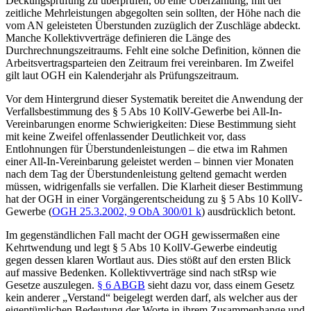
Deckungsprüfung zu überprüfen, ob eine Überzahlung, mit der
zeitliche Mehrleistungen abgegolten sein sollten, der Höhe nach die
vom AN geleisteten Überstunden zuzüglich der Zuschläge abdeckt.
Manche Kollektivverträge definieren die Länge des
Durchrechnungszeitraums. Fehlt eine solche Definition, können die
Arbeitsvertragsparteien den Zeitraum frei vereinbaren. Im Zweifel
gilt laut OGH ein Kalenderjahr als Prüfungszeitraum.
Vor dem Hintergrund dieser Systematik bereitet die Anwendung der
Verfallsbestimmung des § 5 Abs 10 KollV-Gewerbe bei All-In-
Vereinbarungen enorme Schwierigkeiten: Diese Bestimmung sieht
mit keine Zweifel offenlassender Deutlichkeit vor, dass
Entlohnungen für Überstundenleistungen – die etwa im Rahmen
einer All-In-Vereinbarung geleistet werden – binnen vier Monaten
nach dem Tag der Überstundenleistung geltend gemacht werden
müssen, widrigenfalls sie verfallen. Die Klarheit dieser Bestimmung
hat der OGH in einer Vorgängerentscheidung zu § 5 Abs 10 KollV-
Gewerbe (
OGH
25.3.2002,
9 ObA 300/01 k
) ausdrücklich betont.
Im gegenständlichen Fall macht der OGH gewissermaßen eine
Kehrtwendung und legt § 5 Abs 10 KollV-Gewerbe eindeutig
gegen dessen klaren Wortlaut aus. Dies stößt auf den ersten Blick
auf massive Bedenken. Kollektivverträge sind nach stRsp wie
Gesetze auszulegen.
§ 6 ABGB
sieht dazu vor, dass einem Gesetz
kein anderer
„Verstand“
beigelegt werden darf, als welcher aus der
eigentümlichen Bedeutung der Worte in ihrem Zusammenhange und