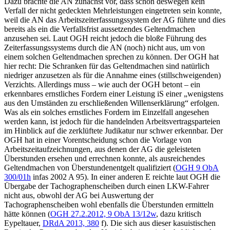
Dazu brachte die AN zunächst vor, dass schon deswegen kein
Verfall der nicht gedeckten Mehrleistungen eingetreten sein konnte,
weil die AN das Arbeitszeiterfassungssystem der AG führte und dies
bereits als ein die Verfallsfrist aussetzendes Geltendmachen
anzusehen sei. Laut OGH reicht jedoch die bloße Führung des
Zeiterfassungssystems durch die AN (noch) nicht aus, um von
einem solchen Geltendmachen sprechen zu können. Der OGH hat
hier recht: Die Schranken für das Geltendmachen sind natürlich
niedriger anzusetzen als für die Annahme eines (stillschweigenden)
Verzichts. Allerdings muss – wie auch der OGH betont – ein
erkennbares ernstliches Fordern einer Leistung iS einer „
wenigstens
aus den Umständen zu erschließenden Willenserklärung
“ erfolgen.
Was als ein solches ernstliches Fordern im Einzelfall angesehen
werden kann, ist jedoch für die handelnden Arbeitsvertragsparteien
im Hinblick auf die zerklüftete Judikatur nur schwer erkennbar. Der
OGH hat in einer Vorentscheidung schon die Vorlage von
Arbeitszeitaufzeichnungen, aus denen der AG die geleisteten
Überstunden ersehen und errechnen konnte, als ausreichendes
Geltendmachen von Überstundenentgelt qualifiziert (
OGH
9 ObA
300/01h
infas 2002 A 95
). In einer anderen E reichte laut OGH die
Übergabe der Tachographenscheiben durch einen LKW-Fahrer
nicht aus, obwohl der AG bei Auswertung der
Tachographenscheiben wohl ebenfalls die Überstunden ermitteln
hätte können (
OGH
27.2.2012,
9 ObA 13/12w
, dazu kritisch
Eypeltauer
,
DRdA 2013, 380
f
). Die sich aus dieser kasuistischen