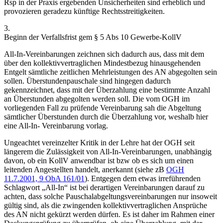
Rsp in der Praxis ergebenden Unsicherheiten sind erheblich und
provozieren geradezu künftige Rechtsstreitigkeiten.
3.
Beginn der Verfallsfrist gem § 5 Abs 10 Gewerbe-KollV
All-In-Vereinbarungen zeichnen sich dadurch aus, dass mit dem
über den kollektivvertraglichen Mindestbezug hinausgehenden
Entgelt sämtliche zeitlichen Mehrleistungen des AN abgegolten sein
sollen. Überstundenpauschale sind hingegen dadurch
gekennzeichnet, dass mit der Überzahlung eine bestimmte Anzahl
an Überstunden abgegolten werden soll. Die vom OGH im
vorliegenden Fall zu prüfende Vereinbarung sah die Abgeltung
sämtlicher Überstunden durch die Überzahlung vor, weshalb hier
eine All-In- Vereinbarung vorlag.
Ungeachtet vereinzelter Kritik in der Lehre hat der OGH seit
längerem die Zulässigkeit von All-In-Vereinbarungen, unabhängig
davon, ob ein KollV anwendbar ist bzw ob es sich um einen
leitenden Angestellten handelt, anerkannt (siehe zB
OGH
11.7.2001,
9 ObA 161/01
). Entgegen dem etwas irreführenden
Schlagwort „All-In“ ist bei derartigen Vereinbarungen darauf zu
achten, dass solche Pauschalabgeltungsvereinbarungen nur insoweit
gültig sind, als die zwingenden kollektivvertraglichen Ansprüche
des AN nicht gekürzt werden dürfen. Es ist daher im Rahmen einer