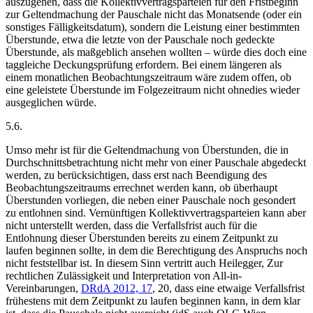
auszugehen, dass die Kollektivvertragsparteien für den Fristbeginn
zur Geltendmachung der Pauschale nicht das Monatsende (oder ein
sonstiges Fälligkeitsdatum), sondern die Leistung einer bestimmten
Überstunde, etwa die letzte von der Pauschale noch gedeckte
Überstunde, als maßgeblich ansehen wollten – würde dies doch eine
taggleiche Deckungsprüfung erfordern. Bei einem längeren als
einem monatlichen Beobachtungszeitraum wäre zudem offen, ob
eine geleistete Überstunde im Folgezeitraum nicht ohnedies wieder
ausgeglichen würde.
5.6.
Umso mehr ist für die Geltendmachung von Überstunden, die in
Durchschnittsbetrachtung nicht mehr von einer Pauschale abgedeckt
werden, zu berücksichtigen, dass erst nach Beendigung des
Beobachtungszeitraums errechnet werden kann, ob überhaupt
Überstunden vorliegen, die neben einer Pauschale noch gesondert
zu entlohnen sind. Vernünftigen Kollektivvertragsparteien kann aber
nicht unterstellt werden, dass die Verfallsfrist auch für die
Entlohnung dieser Überstunden bereits zu einem Zeitpunkt zu
laufen beginnen sollte, in dem die Berechtigung des Anspruchs noch
nicht feststellbar ist. In diesem Sinn vertritt auch
Heilegger
,
Zur
rechtlichen Zulässigkeit und Interpretation von All-in-
Vereinbarungen
,
DRdA 2012, 17
, 20
, dass eine etwaige Verfallsfrist
frühestens mit dem Zeitpunkt zu laufen beginnen kann, in dem klar