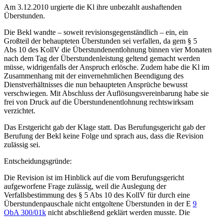
Am 3.12.2010 urgierte die Kl ihre unbezahlt aushaftenden
Überstunden.
Die Bekl wandte – soweit revisionsgegenständlich – ein, ein
Großteil der behaupteten Überstunden sei verfallen, da gem § 5
Abs 10 des KollV die Überstundenentlohnung binnen vier Monaten
nach dem Tag der Überstundenleistung geltend gemacht werden
müsse, widrigenfalls der Anspruch erlösche. Zudem
habe die Kl im
Zusammenhang mit der einvernehmlichen Beendigung des
Dienstverhältnisses die nun behaupteten Ansprüche bewusst
verschwiegen. Mit Abschluss der Auflösungsvereinbarung habe sie
frei von Druck auf die Überstundenentlohnung rechtswirksam
verzichtet.
Das Erstgericht gab der Klage statt. Das Berufungsgericht gab der
Berufung der Bekl keine Folge und sprach aus, dass die Revision
zulässig sei.
Entscheidungsgründe:
Die Revision ist im Hinblick auf die vom Berufungsgericht
aufgeworfene Frage zulässig, weil die Auslegung der
Verfallsbestimmung des § 5 Abs 10 des KollV für durch eine
Überstundenpauschale nicht entgoltene Überstunden in der E
9
ObA 300/01k
nicht abschließend geklärt werden musste. Die