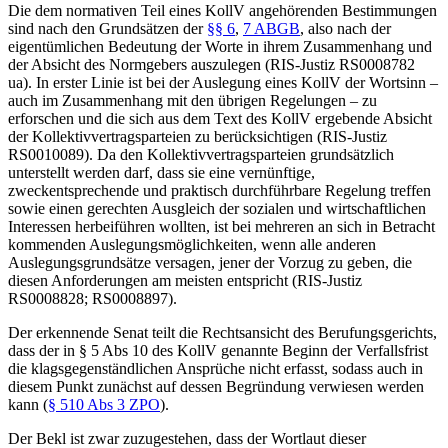
Die dem normativen Teil eines KollV angehörenden Bestimmungen
sind nach den Grundsätzen der
§§ 6
,
7 ABGB
, also nach der
eigentümlichen Bedeutung der Worte in ihrem Zusammenhang und
der Absicht des Normgebers auszulegen (RIS-Justiz RS0008782
ua). In erster Linie ist bei der Auslegung eines KollV der Wortsinn –
auch im Zusammenhang mit den übrigen Regelungen – zu
erforschen und die sich aus dem Text des KollV ergebende Absicht
der Kollektivvertragsparteien zu berücksichtigen (RIS-Justiz
RS0010089). Da den Kollektivvertragsparteien grundsätzlich
unterstellt werden darf, dass sie eine vernünftige,
zweckentsprechende und praktisch durchführbare Regelung treffen
sowie einen gerechten Ausgleich der sozialen und wirtschaftlichen
Interessen herbeiführen wollten, ist bei mehreren an sich in Betracht
kommenden Auslegungsmöglichkeiten, wenn alle anderen
Auslegungsgrundsätze versagen, jener der Vorzug zu geben, die
diesen Anforderungen am meisten entspricht (RIS-Justiz
RS0008828; RS0008897).
Der erkennende Senat teilt die Rechtsansicht des Berufungsgerichts,
dass der in § 5 Abs 10 des KollV genannte Beginn der Verfallsfrist
die klagsgegenständlichen Ansprüche nicht erfasst, sodass auch in
diesem Punkt zunächst auf dessen Begründung verwiesen werden
kann (
§ 510 Abs 3 ZPO
).
Der Bekl ist zwar zuzugestehen, dass der Wortlaut dieser