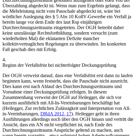
Durchrechnungszeitraums gesondert abzugelten oder eben von der
Überzahlung abgedeckt ist. Wenn man zum Ergebnis gelangt, dass
die Mehrleistung nicht vom Pauschale abgedeckt ist, wäre bei
wörtlicher Auslegung des § 5 Abs 10 KollV-Gewerbe ein Verfall ja
bereits lange vor dem Ende des laut Rsp einjährigen
Durchrechnungszeitraums eingetreten. Der OGH betreibt daher
keine unzulässige Rechtsfortbildung, sondern versucht (zum
wiederholten Mal) die eklatanten Defizite mancher
kollektivvertraglichen Regelungen zu überwinden. Im konkreten
Fall geschah dies mit Erfolg.
4.
Beginn der Verfallsfrist bei nichterfolgter Deckungsprüfung
Der OGH verweist darauf, dass eine Verfallsfrist erst dann zu laufen
beginnen kann, wenn feststeht, dass die Pauschale nicht ausreicht.
Dies kann erst nach Ablauf des Durchrechnungszeitraums und
Vornahme einer Deckungsprüfung erfolgen. In diesem
Zusammenhang verweist der OGH auf
Heilegger
, die sich vor
kurzem ausführlich mit All-In-Vereinbarungen beschäftigt hat
(
Heilegger
,
Zur rechtlichen Zulässigkeit und Interpretation von All-
in-Vereinbarungen
,
DRdA 2012, 17
).
Heilegger
geht in ihren
Ausführungen allerdings noch über den OGH hinaus und vertritt die
Ansicht, dass ein AN nicht verpflichtet ist, nach Ende des
Durchrechnungszeitraums Ansprüche geltend zu machen, auch
wenn bereits vorzeitig – etwa aufgrund hohen Arbeitsaufkommens –