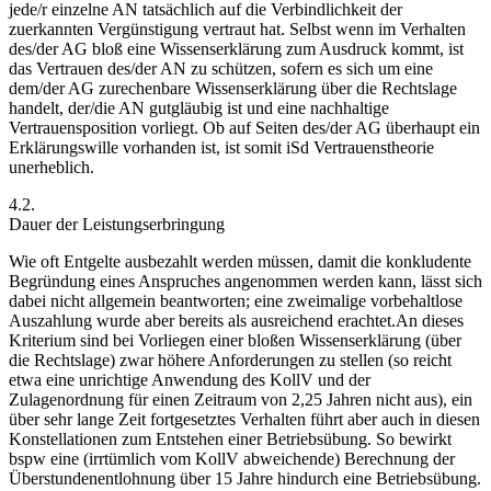
jede/r einzelne AN tatsächlich auf die Verbindlichkeit der
zuerkannten Vergünstigung vertraut hat.
Selbst wenn im Verhalten
des/der AG bloß eine Wissenserklärung zum Ausdruck kommt, ist
das Vertrauen des/der AN zu schützen, sofern es sich um eine
dem/der AG zurechenbare Wissenserklärung über die Rechtslage
handelt, der/die AN gutgläubig ist und eine nachhaltige
Vertrauensposition vorliegt.
Ob auf Seiten des/der AG überhaupt ein
Erklärungswille vorhanden ist, ist somit iSd Vertrauenstheorie
unerheblich.
4.2.
Dauer der Leistungserbringung
Wie oft Entgelte ausbezahlt werden müssen, damit die konkludente
Begründung eines Anspruches angenommen werden kann, lässt sich
dabei nicht allgemein beantworten; eine zweimalige vorbehaltlose
Auszahlung wurde aber bereits als ausreichend erachtet.
An dieses
Kriterium sind bei Vorliegen einer bloßen Wissenserklärung (über
die Rechtslage) zwar höhere Anforderungen zu stellen (so reicht
etwa eine unrichtige Anwendung des KollV und der
Zulagenordnung für einen Zeitraum von 2,25 Jahren nicht aus
), ein
über sehr lange Zeit fortgesetztes Ver
halten führt aber auch in diesen
Konstellationen zum Entstehen einer Betriebsübung. So bewirkt
bspw eine (irrtümlich vom KollV abweichende) Berechnung der
Überstundenentlohnung über 15 Jahre hindurch eine Betriebsübung.