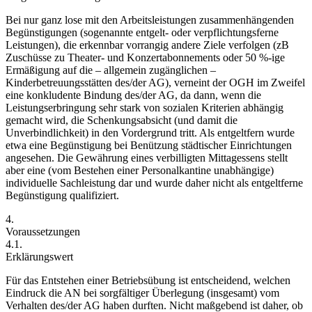
Bei nur ganz lose mit den Arbeitsleistungen zusammenhängenden
Begünstigungen (sogenannte entgelt- oder verpflichtungsferne
Leistungen), die erkennbar vorrangig andere Ziele verfolgen (zB
Zuschüsse zu Theater- und Konzertabonnements oder 50 %-ige
Ermäßigung auf die – allgemein zugänglichen –
Kinderbetreuungsstätten des/der AG), verneint der OGH im Zweifel
eine konkludente Bindung des/der AG, da dann, wenn die
Leistungserbringung sehr stark von sozialen Kriterien abhängig
gemacht wird, die Schenkungsabsicht (und damit die
Unverbindlichkeit) in den Vordergrund tritt.
Als entgeltfern wurde
etwa eine Begünstigung bei Benützung städtischer Einrichtungen
angesehen.
Die Gewährung eines verbilligten Mittagessens stellt
aber eine (vom Bestehen einer Personalkantine unabhängige)
individuelle Sachleistung dar und wurde daher nicht als entgeltferne
Begünstigung qualifiziert.
4.
Voraussetzungen
4.1.
Erklärungswert
Für das Entstehen einer Betriebsübung ist entscheidend, welchen
Eindruck die AN bei sorgfältiger Überlegung (insgesamt) vom
Verhalten des/der AG haben durften. Nicht maßgebend ist daher, ob