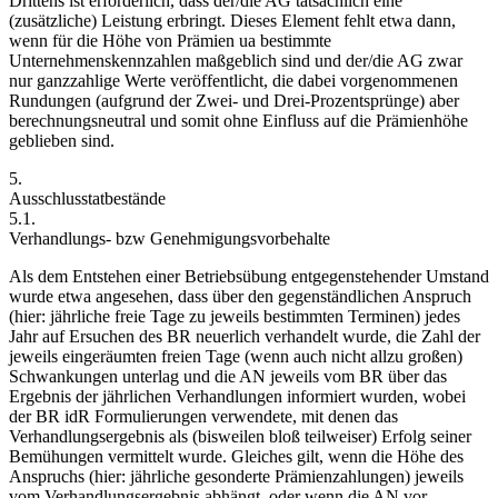
Drittens ist erforderlich, dass der/die AG tatsächlich eine
(zusätzliche) Leistung erbringt. Dieses Element fehlt etwa dann,
wenn für die Höhe von Prämien ua bestimmte
Unternehmenskennzahlen maßgeblich sind und der/die AG zwar
nur ganzzahlige Werte veröffentlicht, die dabei vorgenommenen
Rundungen (aufgrund der Zwei- und Drei-Prozentsprünge) aber
berechnungsneutral und somit ohne Einfluss auf die Prämienhöhe
geblieben sind.
5.
Ausschlusstatbestände
5.1.
Verhandlungs- bzw Genehmigungsvorbehalte
Als dem Entstehen einer Betriebsübung entgegenstehender Umstand
wurde etwa angesehen, dass über den gegenständlichen Anspruch
(hier: jährliche freie Tage zu jeweils bestimmten Terminen) jedes
Jahr auf Ersuchen des BR neuerlich verhandelt wurde, die Zahl der
jeweils eingeräumten freien Tage (wenn auch nicht allzu großen)
Schwankungen unterlag und die AN jeweils vom BR über das
Ergebnis der jährlichen Verhandlungen informiert wurden, wobei
der BR idR Formulierungen verwendete, mit denen das
Verhandlungsergebnis als (bisweilen bloß teilweiser) Erfolg seiner
Bemühungen vermittelt wurde.
Gleiches gilt, wenn die Höhe des
Anspruchs (hier: jährliche gesonderte Prämienzahlungen) jeweils
vom Verhandlungsergebnis abhängt,
oder wenn die AN vor