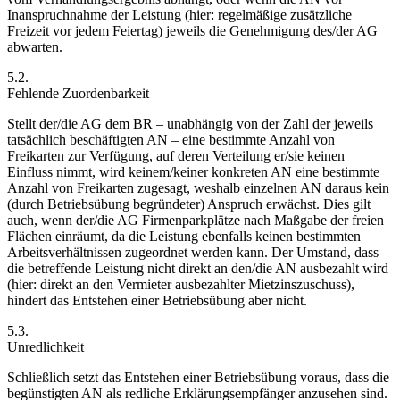
Inanspruchnahme der Leistung (hier: regelmäßige zusätzliche
Freizeit vor jedem Feiertag) jeweils die Genehmigung des/der AG
abwarten.
5.2.
Fehlende Zuordenbarkeit
Stellt der/die AG dem BR – unabhängig von der Zahl der jeweils
tatsächlich beschäftigten AN – eine bestimmte Anzahl von
Freikarten zur Verfügung, auf deren Verteilung er/sie keinen
Einfluss nimmt, wird keinem/keiner konkreten AN eine bestimmte
Anzahl von Freikarten zugesagt, weshalb einzelnen AN daraus kein
(durch Betriebsübung begründeter) Anspruch erwächst.
Dies gilt
auch, wenn der/die AG Firmenparkplätze nach Maßgabe der freien
Flächen einräumt, da die Leistung ebenfalls keinen bestimmten
Arbeitsverhältnissen zugeordnet werden kann.
Der Umstand, dass
die betreffende Leistung nicht direkt an den/die AN ausbezahlt wird
(hier: direkt an den Vermieter ausbezahlter Mietzinszuschuss),
hindert das Entstehen einer Betriebsübung aber nicht.
5.3.
Unredlichkeit
Schließlich setzt das Entstehen einer Betriebsübung voraus, dass die
begünstigten AN als redliche Erklärungsempfänger anzusehen sind.