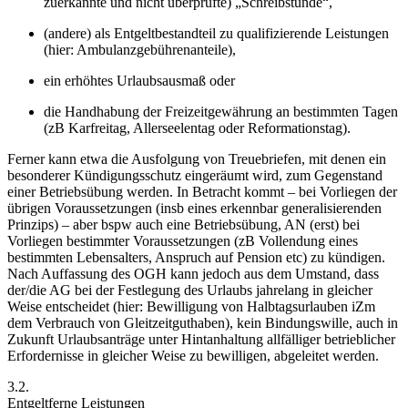
zuerkannte und nicht überprüfte) „Schreibstunde“,
(andere) als Entgeltbestandteil zu qualifizierende Leistungen
(hier: Ambulanzgebührenanteile),
ein erhöhtes Urlaubsausmaß
oder
die Handhabung der Freizeitgewährung an bestimmten Tagen
(zB Karfreitag, Allerseelentag oder Reformationstag).
Ferner kann etwa die Ausfolgung von Treuebriefen, mit denen ein
besonderer Kündigungsschutz eingeräumt wird, zum Gegenstand
einer Betriebsübung werden.
In Betracht kommt – bei Vorliegen der
übrigen Voraussetzungen (insb eines erkennbar generalisierenden
Prinzips) – aber bspw auch eine Betriebsübung, AN (erst) bei
Vorliegen bestimmter Voraussetzungen (zB Vollendung eines
bestimmten Lebensalters, Anspruch auf Pension etc) zu kündigen.
Nach Auffassung des OGH kann jedoch aus dem Umstand, dass
der/die AG bei der Festlegung des Urlaubs jahrelang in gleicher
Weise entscheidet (hier: Bewilligung von Halbtagsurlauben iZm
dem Verbrauch von Gleitzeitguthaben), kein Bindungswille, auch in
Zukunft Urlaubsanträge unter Hintanhaltung allfälliger betrieblicher
Erfordernisse in gleicher Weise zu bewilligen, abgeleitet werden.
3.2.
Entgeltferne Leistungen