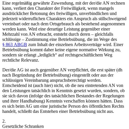
Eine regelmäßig gewährte Zuwendung, mit der der/die AN rechnen
kann, verliert den Charakter der Freiwilligkeit, wenn mangels
ausdrücklicher Betonung des freiwilligen, unverbindlichen und
jederzeit widerruflichen Charakters
ein Anspruch als stillschweigend
vereinbart oder nach dem Ortsgebrauch als bestehend angenommen
werden kann.
Wird eine derartige Leistung gegenüber einer
Mehrzahl von AN erbracht, entsteht durch deren – gleichfalls
schlüssige – Zustimmung eine Betriebsübung, die im Wege des
§ 863 ABGB
zum Inhalt der einzelnen Arbeitsverträge wird.
Einer
Betriebsübung kommt daher keine eigene normative Wirkung zu,
sondern sie erlangt „lediglich“ auf rechtsgeschäftlichem Weg
rechtliche Relevanz.
Der/die AG ist auch gegenüber AN verpflichtet, die erst später (dh
nach Begründung der Betriebsübung) eingestellt oder aus der
schlüssigen Vereinbarung anspruchsberechtigt werden.
Entscheidend ist (auch hier) nicht, ob die neu eintretenden AN von
den Leistungen tatsächlich in Kenntnis gesetzt wurden, sondern, ob
sie sich davon (infolge des tatsächlichen Bestandes der Regelungen
und ihrer Handhabung) Kenntnis verschaffen können hätten.
Dass
es sich beim AG um eine juristische Person des öffentlichen Rechts
handelt, schließt das Entstehen einer Betriebsübung nicht aus.
2.
Gesetzliche Schranken