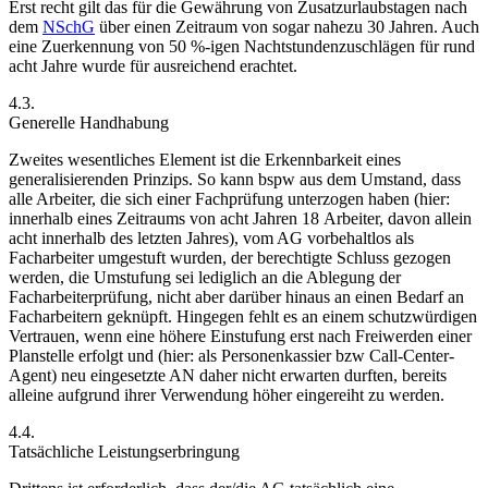
Erst recht gilt das für die Gewährung von Zusatzurlaubstagen nach
dem
NSchG
über einen Zeitraum von sogar nahezu 30 Jahren.
Auch
eine Zuerkennung von 50 %-igen Nachtstundenzuschlägen für rund
acht Jahre wurde für ausreichend erachtet.
4.3.
Generelle Handhabung
Zweites wesentliches Element ist die Erkennbarkeit eines
generalisierenden Prinzips.
So kann bspw aus dem Umstand, dass
alle Arbeiter, die sich einer Fachprüfung unterzogen haben (hier:
innerhalb eines Zeitraums von acht Jahren 18 Arbeiter, davon allein
acht innerhalb des letzten Jahres), vom AG vorbehaltlos als
Facharbeiter umgestuft wurden, der berechtigte Schluss gezogen
werden, die Umstufung sei lediglich an die Ablegung der
Facharbeiterprüfung, nicht aber darüber hinaus an einen Bedarf an
Facharbeitern geknüpft.
Hingegen fehlt es an einem schutzwürdigen
Vertrauen, wenn eine höhere Einstufung erst nach Freiwerden einer
Planstelle erfolgt und (hier: als Personenkassier bzw Call-Center-
Agent) neu eingesetzte AN daher nicht erwarten durften, bereits
alleine aufgrund ihrer Verwendung höher eingereiht zu werden.
4.4.
Tatsächliche Leistungserbringung