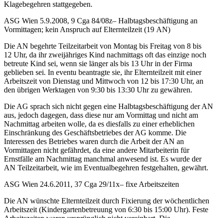
Klagebegehren stattgegeben.
ASG Wien
5.9.2008,
9 Cga 84/08z
– Halbtagsbeschäftigung an
Vormittagen; kein Anspruch auf Elternteilzeit (19 AN)
Die AN begehrte Teilzeitarbeit von Montag bis Freitag von 8 bis
12 Uhr, da ihr zweijähriges Kind nachmittags oft das einzige noch
betreute Kind sei, wenn sie länger als bis 13 Uhr in der Firma
geblieben sei. In eventu beantragte sie, ihr Elternteilzeit mit einer
Arbeitszeit von Dienstag und Mittwoch von 12 bis 17:30 Uhr, an
den übrigen Werktagen von 9:30 bis 13:30 Uhr zu gewähren.
Die AG sprach sich nicht gegen eine Halbtagsbeschäftigung der AN
aus, jedoch dagegen, dass diese nur am Vormittag und nicht am
Nachmittag arbeiten wolle, da es diesfalls zu einer erheblichen
Einschränkung des Geschäftsbetriebes der AG komme. Die
Interessen des Betriebes waren durch die Arbeit der AN an
Vormittagen nicht gefährdet, da eine andere Mitarbeiterin für
Ernstfälle am Nachmittag manchmal anwesend ist. Es wurde der
AN Teilzeitarbeit, wie im Eventualbegehren festgehalten, gewährt.
ASG Wien
24.6.2011,
37 Cga 29/11x
– fixe Arbeitszeiten
Die AN wünschte Elternteilzeit durch Fixierung der wöchentlichen
Arbeitszeit (Kindergartenbetreuung von 6:30 bis 15:00 Uhr). Feste