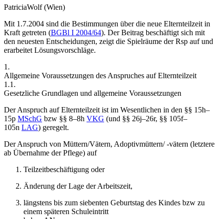
Patricia
Wolf
(Wien)
Mit 1.7.2004 sind die Bestimmungen über die neue Elternteilzeit in
Kraft getreten (
BGBl I 2004/64
). Der Beitrag beschäftigt sich mit
den neuesten Entscheidungen, zeigt die Spielräume der Rsp auf und
erarbeitet Lösungsvorschläge.
1.
Allgemeine Voraussetzungen des Anspruches auf Elternteilzeit
1.1.
Gesetzliche Grundlagen und allgemeine Voraussetzungen
Der Anspruch auf Elternteilzeit ist im Wesentlichen in den §§ 15h–
15p
MSchG
bzw §§ 8–8h
VKG
(und §§ 26j–26r, §§ 105f–
105n
LAG
) geregelt.
Der
Anspruch
von Müttern/Vätern, Adoptivmüttern/ -vätern (letztere
ab Übernahme der Pflege) auf
Teilzeitbeschäftigung oder
Änderung der Lage der Arbeitszeit,
längstens bis zum siebenten Geburtstag des Kindes bzw zu
einem späteren Schuleintritt