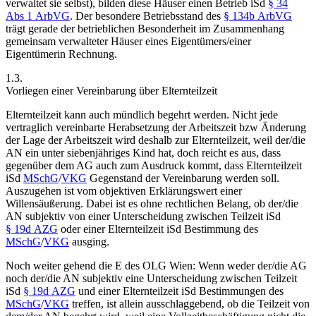
verwaltet sie selbst), bilden diese Häuser einen Betrieb iSd
§ 34
Abs 1 ArbVG
. Der besondere Betriebsstand des
§ 134b ArbVG
trägt gerade der betrieblichen Besonderheit im Zusammenhang
gemeinsam verwalteter Häuser eines Eigentümers/einer
Eigentümerin Rechnung.
1.3.
Vorliegen einer Vereinbarung über Elternteilzeit
Elternteilzeit kann auch mündlich begehrt werden. Nicht jede
vertraglich vereinbarte Herabsetzung der Arbeitszeit bzw Änderung
der Lage der Arbeitszeit wird deshalb zur Elternteilzeit, weil der/die
AN ein unter siebenjähriges Kind hat, doch reicht es aus, dass
gegenüber dem AG auch zum Ausdruck kommt, dass Elternteilzeit
iSd
MSchG
/
VKG
Gegenstand der Vereinbarung werden soll.
Auszugehen ist vom objektiven Erklärungswert einer
Willensäußerung. Dabei ist es ohne rechtlichen Belang, ob der/die
AN subjektiv von einer Unterscheidung zwischen Teilzeit iSd
§ 19d AZG
oder einer Elternteilzeit iSd Bestimmung des
MSchG
/
VKG
ausging.
Noch weiter gehend die E des OLG Wien: Wenn weder der/die AG
noch der/die AN subjektiv eine Unterscheidung zwischen Teilzeit
iSd
§ 19d AZG
und einer Elternteilzeit iSd Bestimmungen des
MSchG
/
VKG
treffen, ist allein ausschlaggebend, ob die Teilzeit von