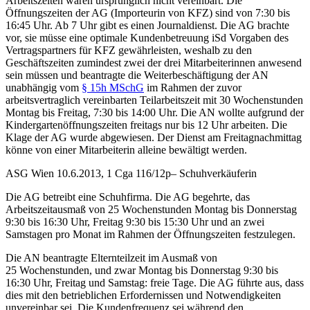
Arbeitszeiten waren ursprünglich nicht vereinbart. Die
Öffnungszeiten der AG (Importeurin von KFZ) sind von 7:30 bis
16:45 Uhr. Ab 7 Uhr gibt es einen Journaldienst. Die AG brachte
vor, sie müsse eine optimale Kundenbetreuung iSd Vorgaben des
Vertragspartners für KFZ gewährleisten, weshalb zu den
Geschäftszeiten zumindest zwei der drei Mitarbeiterinnen anwesend
sein müssen und beantragte die Weiterbeschäftigung der AN
unabhängig vom
§ 15h MSchG
im Rahmen der zuvor
arbeitsvertraglich vereinbarten Teilarbeitszeit mit 30 Wochenstunden
Montag bis Freitag, 7:30 bis 14:00 Uhr. Die AN wollte aufgrund der
Kindergartenöffnungszeiten freitags nur bis 12 Uhr arbeiten. Die
Klage der AG wurde abgewiesen. Der Dienst am Freitagnachmittag
könne von einer Mitarbeiterin alleine bewältigt werden.
ASG Wien
10.6.2013, 1
Cga 116/12p
– Schuhverkäuferin
Die AG betreibt eine Schuhfirma. Die AG begehrte, das
Arbeitszeitausmaß von 25 Wochenstunden Montag bis Donnerstag
9:30 bis 16:30 Uhr, Freitag 9:30 bis 15:30 Uhr und an zwei
Samstagen pro Monat im Rahmen der Öffnungszeiten festzulegen.
Die AN beantragte Elternteilzeit im Ausmaß von
25 Wochenstunden, und zwar Montag bis Donnerstag 9:30 bis
16:30 Uhr, Freitag und Samstag: freie Tage. Die AG führte aus, dass
dies mit den betrieblichen Erfordernissen und Notwendigkeiten
unvereinbar sei. Die Kundenfrequenz sei während den