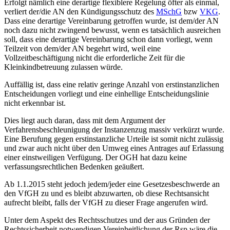
Erfolgt nämlich eine derartige flexiblere Regelung öfter als einmal,
verliert der/die AN den Kündigungsschutz des
MSchG
bzw
VKG
.
Dass eine derartige Vereinbarung getroffen wurde, ist dem/der AN
noch dazu nicht zwingend bewusst, wenn es tatsächlich ausreichen
soll, dass eine derartige Vereinbarung schon dann vorliegt, wenn
Teilzeit von dem/der AN begehrt wird, weil eine
Vollzeitbeschäftigung nicht die erforderliche Zeit für die
Kleinkindbetreuung zulassen würde.
Auffällig ist, dass eine relativ geringe Anzahl von erstinstanzlichen
Entscheidungen vorliegt und eine einhellige Entscheidungslinie
nicht erkennbar ist.
Dies liegt auch daran, dass mit dem Argument der
Verfahrensbeschleunigung der Instanzenzug massiv verkürzt wurde.
Eine Berufung gegen erstinstanzliche Urteile ist somit nicht zulässig
und zwar auch nicht über den Umweg eines Antrages auf Erlassung
einer einstweiligen Verfügung. Der OGH hat dazu keine
verfassungsrechtlichen Bedenken geäußert.
Ab 1.1.2015 steht jedoch jedem/jeder eine Gesetzesbeschwerde an
den VfGH zu und es bleibt abzuwarten, ob diese Rechtsansicht
aufrecht bleibt, falls der VfGH zu dieser Frage angerufen wird.
Unter dem Aspekt des Rechtsschutzes und der aus Gründen der
Rechtssicherheit notwendigen Vereinheitlichung der Rsp wäre die