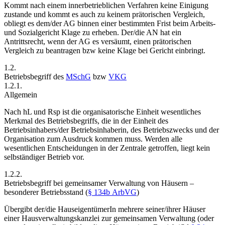
Kommt nach einem innerbetrieblichen Verfahren keine Einigung
zustande und kommt es auch zu keinem prätorischen Vergleich,
obliegt es dem/der AG binnen einer bestimmten Frist beim Arbeits-
und Sozialgericht Klage zu erheben. Der/die AN hat ein
Antrittsrecht, wenn der AG es versäumt, einen prätorischen
Vergleich zu beantragen bzw keine Klage bei Gericht einbringt.
1.2.
Betriebsbegriff des
MSchG
bzw
VKG
1.2.1.
Allgemein
Nach hL und Rsp ist die organisatorische Einheit wesentliches
Merkmal des Betriebsbegriffs, die in der Einheit des
Betriebsinhabers/der Betriebsinhaberin, des Betriebszwecks und der
Organisation zum Ausdruck kommen muss. Werden alle
wesentlichen Entscheidungen in der Zentrale getroffen, liegt kein
selbständiger Betrieb vor.
1.2.2.
Betriebsbegriff bei gemeinsamer Verwaltung von Häusern –
besonderer Betriebsstand (
§ 134b ArbVG
)
Übergibt der/die HauseigentümerIn mehrere seiner/ihrer Häuser
einer Hausverwaltungskanzlei zur gemeinsamen Verwaltung (oder