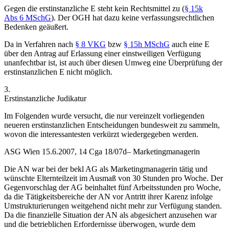
Gegen die erstinstanzliche E steht kein Rechtsmittel zu (
§ 15k
Abs 6 MSchG
). Der OGH hat dazu keine verfassungsrechtlichen
Bedenken geäußert.
Da in Verfahren nach
§ 8 VKG
bzw
§ 15h MSchG
auch eine E
über den Antrag auf Erlassung einer einstweiligen Verfügung
unanfechtbar
ist, ist auch über diesen Umweg eine Überprüfung der
erstinstanzlichen E nicht möglich.
3.
Erstinstanzliche Judikatur
Im Folgenden wurde versucht, die nur vereinzelt vorliegenden
neueren erstinstanzlichen Entscheidungen
bundesweit
zu sammeln,
wovon die interessantesten verkürzt wiedergegeben werden.
ASG Wien
15.6.2007,
14 Cga 18/07d
– Marketingmanagerin
Die AN war bei der bekl AG als Marketingmanagerin tätig und
wünschte Elternteilzeit im Ausmaß von 30 Stunden pro Woche. Der
Gegenvorschlag der AG beinhaltet fünf Arbeitsstunden pro Woche,
da die Tätigkeitsbereiche der AN vor Antritt ihrer Karenz infolge
Umstrukturierungen weitgehend nicht mehr zur Verfügung standen.
Da die finanzielle Situation der AN als abgesichert anzusehen war
und die betrieblichen Erfordernisse überwogen, wurde dem