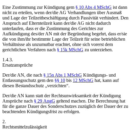
Eine Zustimmung zur Kündigung gem
§ 10 Abs 4 MSchG
ist dann
nicht zu erteilen, wenn der/die AG Verhandlungen über Ausmaß
und Lage der Teilzeitbeschäftigung durch Passivität verhindert. Den
Anspruch auf Elternteilzeit kann der/die AG nicht dadurch
unterlaufen, dass er die Zustimmung des Gerichtes zur
Aufkündigung des/der AN mit der Begründung begehrt, dass er/sie
die von ihm/ihr bestimmte Lage der Teilzeit für seine betrieblichen
Verhältnisse als unzumutbar erachtet, ohne sich vorerst dem
gerichtlichen Verfahren nach
§ 15k MSchG
zu unterziehen.
1.4.3.
Ersatzansprüche
Der/die AN, die nach
§ 15n Abs 1 MSchG
Kündigungs- und
Entlassungsschutz gem den
§§ 10
bis
12 MSchG
hat, kann auf
diesen Bestandsschutz „verzichten“.
Der/die AN kann statt der Rechtsunwirksamkeit der Kündigung
Ansprüche nach
§ 29 AngG
geltend machen. Die Berechnung hat
für die ganze Dauer des Sonderschutzes zuzüglich der Dauer der zu
beachtenden Kündigungsfrist
zu erfolgen.
2.
Rechtsmittelzulässigkeit