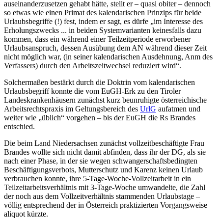
auseinanderzusetzen gehabt hätte, stellt er – quasi obiter – dennoch
so etwas wie einen Primat des kalendarischen Prinzips für beide
Urlaubsbegriffe (!) fest, indem er sagt, es dürfe
„im Interesse des
Erholungszwecks ... in beiden Systemvarianten keinesfalls dazu
kommen, dass ein während einer Teilzeitperiode erworbener
Urlaubsanspruch, dessen Ausübung dem AN während dieser Zeit
nicht möglich war,
(in seiner kalendarischen Ausdehnung, Anm des
Verfassers)
durch den Arbeitszeitwechsel reduziert wird“
.
Solchermaßen bestärkt durch die Doktrin vom kalendarischen
Urlaubsbegriff konnte die vom EuGH-Erk zu den Tiroler
Landeskrankenhäusern zunächst kurz beunruhigte österreichische
Arbeitsrechtspraxis im Geltungsbereich des
UrlG
aufatmen und
weiter wie „üblich“ vorgehen – bis der EuGH die Rs
Brandes
entschied.
Die beim Land Niedersachsen zunächst vollzeitbeschäftigte Frau
Brandes wollte sich nicht damit abfinden, dass ihr der DG, als sie
nach einer Phase, in der sie wegen schwangerschaftsbedingten
Beschäftigungsverbots, Mutterschutz und Karenz keinen Urlaub
verbrauchen konnte, ihre 5-Tage-Woche-Vollzeitarbeit in ein
Teilzeitarbeitsverhältnis mit 3-Tage-Woche umwandelte, die Zahl
der noch aus dem Vollzeitverhältnis stammenden Urlaubstage –
völlig entsprechend der in Österreich praktizierten Vorgangsweise
–
aliquot kürzte.