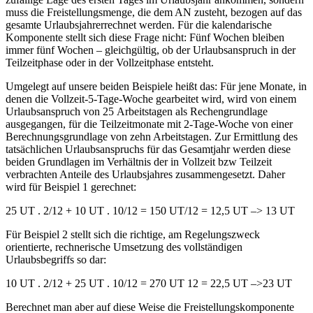
muss die Freistellungsmenge, die dem AN zusteht,
bezogen auf das
gesamte Urlaubsjahr
errechnet werden.
Für die kalendarische
Komponente stellt sich diese Frage nicht: Fünf Wochen bleiben
immer fünf Wochen – gleichgültig, ob der Urlaubsanspruch in der
Teilzeitphase oder in der Vollzeitphase entsteht.
Umgelegt auf unsere beiden Beispiele heißt das: Für jene Monate, in
denen die Vollzeit-5-Tage-Woche gearbeitet wird, wird von einem
Urlaubsanspruch von 25 Arbeitstagen als Rechengrundlage
ausgegangen, für die Teilzeitmonate mit 2-Tage-Woche von einer
Berechnungsgrundlage von zehn Arbeitstagen. Zur Ermittlung des
tatsächlichen Urlaubsanspruchs für das Gesamtjahr werden diese
beiden Grundlagen im Verhältnis der in Vollzeit bzw Teilzeit
verbrachten Anteile des Urlaubsjahres zusammengesetzt. Daher
wird für Beispiel 1 gerechnet:
25 UT . 2/12 + 10 UT . 10/12 = 150 UT/12 = 12,5 UT –> 13 UT
Für Beispiel 2 stellt sich die richtige, am Regelungszweck
orientierte, rechnerische Umsetzung des vollständigen
Urlaubsbegriffs so dar:
10 UT . 2/12 + 25 UT . 10/12 = 270 UT 12 = 22,5 UT –>23 UT
Berechnet man aber auf diese Weise die Freistellungskomponente