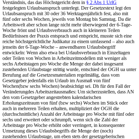
Verständnis, das das Höchstgericht dem in
§ 2 Abs 1 UrlG
festgelegten Urlaubsanspruch unterlegt. Der Gesetzestext legt den
Urlaubsanspruch mit 30 oder 36
Werktagen
jährlich fest, also mit
fünf oder sechs Wochen, jeweils von Montag bis Samstag. Da die
Arbeitswelt aber schon lange nicht mehr überwiegend der 6-Tage-
Woche frönt und Urlaubsverbrauch auch in kleineren Teilen
Bedürfnissen der Praxis entsprach und entspricht, musste sich eine
reiche höchstgerichtliche Judikatur zu einem umfassend – also auch
jenseits der 6-Tage-Woche – anwendbaren Urlaubsbegriff
entwickeln: Wenn also etwa bei Urlaubsverbrauch in Einzeltagen
oder Teilen von Wochen in Arbeitszeitmodellen mit weniger als
sechs Arbeitstagen pro Woche die Menge der dabei insgesamt
zustehenden Urlaubstage strittig wurde, entschied der OGH ua unter
Berufung auf die Gesetzesmaterialien
regelmäßig, dass vom
Gesetzgeber jedenfalls ein Urlaub im Ausmaß von fünf
Wochen
(bzw sechs Wochen) beabsichtigt sei.
Dh für den Fall der
Veränderung
des Arbeitszeitausmaßes: Um sicherzustellen, dass AN
den vom Gesetzgeber angestrebten kalendarischen
Erholungszeitraum von fünf (bzw sechs) Wochen im Stück oder
auch in mehreren Teilen erhalten, multipliziert der OGH die
(durchschnittliche) Anzahl der Arbeitstage pro Woche mit fünf oder
sechs und erweitert oder schrumpft, wenn sich die Zahl der
Arbeitstage pro Woche erhöht oder verringert, in konsequenter
Umsetzung dieses Urlaubsbegriffs die Menge der (noch)
zustehenden Urlaubstage, um eben stets
der gesetzgeberischen