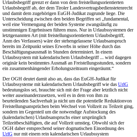
Urlaubsbegriff grenzt er dann von dem freistellungsorientierten
Urlaubsbegriff ab, der dem Tiroler
Landesvertragsbedienstetenrecht
und damit dem zugehörigen EuGH-Judikat zugrunde liege. Die
Unterscheidung zwischen den beiden Begriffen sei
„fundamental,
weil eine Vermengung der beiden Systeme zwangsläufig zu
unstimmigen Ergebnissen führen muss. Nur in Urlaubssystemen der
letztgenannten Art
(mit freistellungsorientiertem Urlaubsbegriff,
Anm des Verfassers)
wäre der stehengelassene Urlaubsanspruch
bereits im Zeitpunkt seines Erwerbs in seiner Höhe durch das
Beschäftigungsausmaß in Stunden determiniert. In einem
Urlaubssystem mit kalendarischem Urlaubsbegriff ... wird dagegen
originär kein bestimmtes Ausmaß an Freistellungsstunden, sondern
ein zusammenhängender Erholungszeitraum eingeräumt.“
Der OGH deutet damit also an, dass das EuGH-Judikat für
Urlaubssysteme mit kalendarischem Urlaubsbegriff wie das
UrlG
bedeutungslos sei, brauchte sich mit der Frage aber letztlich nicht
weiter auseinanderzusetzen, weil es in dem von ihm zu
beurteilenden Sachverhalt ja nicht um die potentielle
Reduktion
von
Freistellungsansprüchen beim Wechsel von Vollzeit zu Teilzeit ging,
sondern im Gegenteil um die notwendige Aufstockung des
(kalendarischen) Urlaubsanspruchs einer ursprünglich
Teilzeitbeschäftigten, die auf Vollzeit umstieg. Obwohl sich der
OGH daher entsprechend seiner dogmatischen Einordnung des
UrlG
nur mit einem rein kalendarischen Urlaubssystem