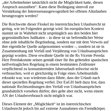
„der Arbeitnehmer tatsächlich nicht die Möglichkeit hatte, diesen
Anspruch auszuüben“
. Kann diese Bedingung sinnvoll zur
Verstärkung der Interessenausgewogenheit bei offenen Alturlauben
herangezogen werden?
Die Reichweite dieser Floskel im österreichischen Urlaubsrecht ist
gering, wie im Folgenden gezeigt wird. Im europäischen Kontext
stammt sie in Wahrheit nicht ursprünglich aus den beiden hier
gegenständlichen Judikaten – in diese ist sie befremdlicher Weise
ohne jede inhaltliche Begründung, sondern nur mit dem Verweis auf
ihre eigentliche Quelle aufgenommen worden –, sondern ist sie in
Zusammenhang mit Verfall und Verjährung von Urlaubsansprüchen
geprägt worden. Diese erwähnte Quelle ist die Rs
Vicente Pereda
:
Herr
Pereda
konnte seinen gemäß einer für ihn geltenden spanischen
tarifvertraglichen Regelung in einem bestimmten Zeitfenster
verpflichtend zu konsumierenden Jahresurlaub teilweise nicht
verbrauchen, weil er gleichzeitig in Folge eines Arbeitsunfalls
erkrankt war, was wiederum dazu führte, dass der Urlaub nach
dieser speziellen Regelung verfiel. Der EuGH hielt dazu fest, dass
nationale Rechtsordnungen den Verfall von Urlaubsansprüchen
grundsätzlich vorsehen dürfen; dies gelte aber nicht, wenn einem
AN der Urlaubsverbrauch nicht möglich war.
Dieses Element der „Möglichkeit“ ist im österreichischen
Urlaubsrecht jedoch bis auf extreme Ausnahmen ein Fremdkörper.