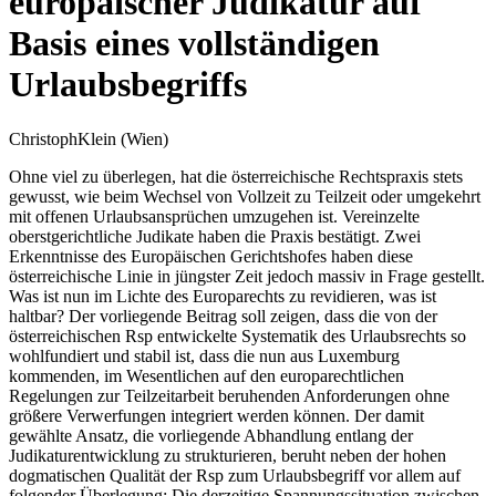
europäischer Judikatur auf
Basis eines vollständigen
Urlaubsbegriffs
Christoph
Klein
(Wien)
Ohne viel zu überlegen, hat die österreichische Rechtspraxis stets
gewusst, wie beim Wechsel von Vollzeit zu Teilzeit oder umgekehrt
mit offenen Urlaubsansprüchen umzugehen ist. Vereinzelte
oberstgerichtliche Judikate
haben die Praxis bestätigt. Zwei
Erkenntnisse des Europäischen Gerichtshofes
haben diese
österreichische Linie in jüngster Zeit jedoch massiv in Frage gestellt.
Was ist nun im Lichte des Europarechts zu revidieren, was ist
haltbar? Der vorliegende Beitrag soll zeigen, dass die von der
österreichischen Rsp entwickelte Systematik des Urlaubsrechts so
wohlfundiert und stabil ist, dass die nun aus Luxemburg
kommenden, im Wesentlichen auf den europarechtlichen
Regelungen zur Teilzeitarbeit beruhenden Anforderungen ohne
größere Verwerfungen integriert werden können. Der damit
gewählte Ansatz, die vorliegende Abhandlung entlang der
Judikaturentwicklung zu strukturieren, beruht neben der hohen
dogmatischen Qualität der Rsp zum Urlaubsbegriff vor allem auf
folgender Überlegung: Die derzeitige Spannungssituation zwischen