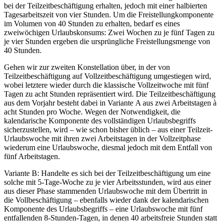
bei der Teilzeitbeschäftigung erhalten, jedoch mit einer halbierten
Tagesarbeitszeit von vier Stunden. Um die Freistellungkomponente
im Volumen von 40 Stunden zu erhalten, bedarf es eines
zweiwöchigen Urlaubskonsums: Zwei Wochen zu je fünf Tagen zu
je vier Stunden ergeben die ursprüngliche Freistellungsmenge von
40 Stunden.
Gehen wir zur zweiten Konstellation über, in der von
Teilzeitbeschäftigung auf Vollzeitbeschäftigung umgestiegen wird,
wobei letztere wieder durch die klassische Vollzeitwoche mit fünf
Tagen zu acht Stunden repräsentiert wird. Die Teilzeitbeschäftigung
aus dem Vorjahr besteht dabei in Variante A aus zwei Arbeitstagen à
acht Stunden pro Woche. Wegen der Notwendigkeit, die
kalendarische Komponente des vollständigen Urlaubsbegriffs
sicherzustellen, wird – wie schon bisher üblich – aus einer Teilzeit-
Urlaubswoche mit ihren zwei Arbeitstagen in der Vollzeitphase
wiederum eine Urlaubswoche, diesmal jedoch mit dem Entfall von
fünf Arbeitstagen.
Variante B: Handelte es sich bei der Teilzeitbeschäftigung um eine
solche mit 5-Tage-Woche zu je vier Arbeitsstunden, wird aus einer
aus dieser Phase stammenden Urlaubswoche mit dem Übertritt in
die Vollbeschäftigung – ebenfalls wieder dank der kalendarischen
Komponente des Urlaubsbegriffs – eine Urlaubswoche mit fünf
entfallenden 8-Stunden-Tagen, in denen 40 arbeitsfreie Stunden statt