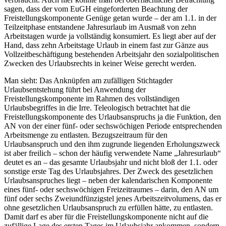
sagen, dass der vom EuGH eingeforderten Beachtung der
Freistellungskomponente Genüge getan wurde – der am 1.1. in der
Teilzeitphase entstandene Jahresurlaub im Ausmaß von zehn
Arbeitstagen wurde ja vollständig konsumiert. Es liegt aber auf der
Hand, dass zehn Arbeitstage Urlaub in einem fast zur Gänze aus
Vollzeitbeschäftigung bestehenden Arbeitsjahr den sozialpolitischen
Zwecken des Urlaubsrechts in keiner Weise gerecht werden.
Man sieht: Das Anknüpfen am zufälligen
Stichtag
der
Urlaubsentstehung führt bei Anwendung der
Freistellungskomponente im Rahmen des vollständigen
Urlaubsbegriffes in die Irre. Teleologisch betrachtet hat die
Freistellungskomponente des Urlaubsanspruchs ja die Funktion, den
AN von der einer fünf- oder sechswöchigen Periode entsprechenden
Arbeitsmenge zu entlasten. Bezugszeitraum für den
Urlaubsanspruch und den ihm zugrunde liegenden Erholungszweck
ist aber freilich – schon der häufig verwendete Name „Jahresurlaub“
deutet es an – das gesamte Urlaubsjahr und nicht bloß der 1.1. oder
sonstige erste Tag des Urlaubsjahres. Der Zweck des gesetzlichen
Urlaubsanspruches liegt – neben der kalendarischen Komponente
eines fünf- oder sechswöchigen Freizeitraumes – darin, den AN um
fünf oder sechs Zweiundfünzigstel jenes Arbeitszeitvolumens, das er
ohne gesetzlichen Urlaubsanspruch zu erfüllen hätte, zu entlasten.
Damit darf es aber für die Freistellungskomponente nicht auf die
zufällige Lage des ersten Tages im Urlaubsjahr ankommen, sondern