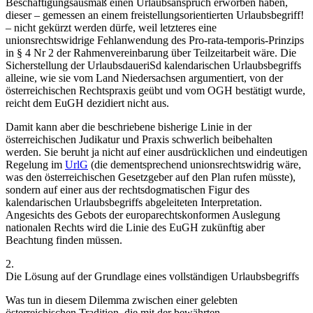
Beschäftigungsausmaß einen Urlaubsanspruch erworben haben,
dieser – gemessen an einem freistellungsorientierten Urlaubsbegriff!
– nicht gekürzt werden dürfe, weil letzteres eine
unionsrechtswidrige Fehlanwendung des Pro-rata-temporis-Prinzips
in § 4 Nr 2 der Rahmenvereinbarung über Teilzeitarbeit wäre. Die
Sicherstellung der Urlaubs
dauer
iSd kalendarischen Urlaubsbegriffs
alleine, wie sie vom Land Niedersachsen argumentiert, von der
österreichischen Rechtspraxis geübt und vom OGH bestätigt wurde,
reicht dem EuGH dezidiert nicht aus.
Damit kann aber die beschriebene bisherige Linie in der
österreichischen Judikatur und Praxis schwerlich beibehalten
werden. Sie beruht ja nicht auf einer ausdrücklichen und eindeutigen
Regelung im
UrlG
(die dementsprechend unionsrechtswidrig wäre,
was den österreichischen Gesetzgeber auf den Plan rufen müsste),
sondern auf einer aus der rechtsdogmatischen Figur des
kalendarischen Urlaubsbegriffs abgeleiteten
Interpretation
.
Angesichts des Gebots der europarechtskonformen Auslegung
nationalen Rechts
wird die Linie des EuGH zukünftig aber
Beachtung finden müssen.
2.
Die Lösung auf der Grundlage eines vollständigen Urlaubsbegriffs
Was tun in diesem Dilemma zwischen einer gelebten
österreichischen Tradition, die mit der bewährten