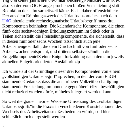
Tag von seiner jährlichen Gesamtarbeitsmenge entlastet würde, es
also zu der vom OGH angesprochenen bloßen Verschiebung statt
Reduktion der Jahresarbeitszeit käme. Es ist daher offensichtlich:
Der aus dem Erholungszweck des Urlaubsanspruches nach dem
UrlG
abzuleitende rechtsdogmatische Urlaubsbegriff muss drei
Komponenten beinhalten: Die
kalendarische Komponente
, die einen
fünf- oder sechswöchigen Erholungszeitraum im Stück oder in
Teilen sicherstellt; die
Freistellungskomponente
, die sicherstellt, dass
in diesen fünf oder sechs Wochen tatsächlich auch jene
Arbeitsmenge entfällt, die dem Durchschnitt von fünf oder sechs
Arbeitswochen entspricht; und drittens selbstverständlich die
Entgeltkomponente
iS einer Entgeltfortzahlung nach dem am jeweils
aktuellen Entgelt orientierten Ausfallprinzip.
Ich würde auf der Grundlage dieser drei Komponenten von einem
„vollständigen Urlaubsbegriff“ sprechen,
in den der vom EuGH
stammende Gedanke, dass die aus früherer Vollzeitbeschäftigung
stammende Freistellungkomponente gegenüber Teilzeitbeschäftigten
nicht reduziert werden dürfe, mühelos integriert werden kann.
So weit die graue Theorie. Was eine Umsetzung des
„vollständigen
Urlaubsbegriffs“
in die Praxis in verschiedenen Konstellationen des
Wechsels des Arbeitszeitausmaßes bedeuten würde, soll hier
schließlich noch dargestellt werden.
3.