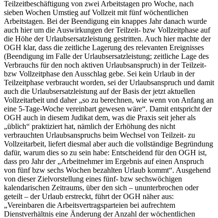
Teilzeitbeschäftigung von zwei Arbeitstagen pro Woche, nach
sieben Wochen Umstieg auf Vollzeit mit fünf wöchentlichen
Arbeitstagen. Bei der Beendigung ein knappes Jahr danach wurde
auch hier um die Auswirkungen der Teilzeit- bzw Vollzeitphase auf
die Höhe der Urlaubsersatzleistung gestritten. Auch hier machte der
OGH klar, dass die zeitliche Lagerung des relevanten Ereignisses
(Beendigung im Falle der Urlaubsersatzleistung; zeitliche Lage des
Verbrauchs für den noch aktiven Urlaubsanspruch) in der Teilzeit-
bzw Vollzeitphase den Ausschlag gebe. Sei kein Urlaub in der
Teilzeitphase verbraucht worden, sei der Urlaubsanspruch und damit
auch die Urlaubsersatzleistung auf der Basis der jetzt aktuellen
Vollzeitarbeit und daher
„so zu berechnen, wie wenn von Anfang an
eine 5-Tage-Woche vereinbart gewesen wäre“
. Damit entspricht der
OGH auch in diesem Judikat dem, was die Praxis seit jeher als
„üblich“ praktiziert hat, nämlich der Erhöhung des nicht
verbrauchten Urlaubsanspruchs beim Wechsel von Teilzeit- zu
Vollzeitarbeit, liefert diesmal aber auch die vollständige Begründung
dafür, warum dies so zu sein habe: Entscheidend für den OGH ist,
dass pro Jahr der
„Arbeitnehmer im Ergebnis auf einen Anspruch
von fünf bzw sechs Wochen bezahlten Urlaub kommt“
. Ausgehend
von dieser Zielvorstellung eines
fünf- bzw sechswöchigen
kalendarischen Zeitraums
, über den sich – ununterbrochen oder
geteilt – der Urlaub erstreckt, führt der OGH näher aus:
„Vereinbaren die Arbeitsvertragsparteien bei aufrechtem
Dienstverhältnis eine Änderung der Anzahl der wöchentlichen