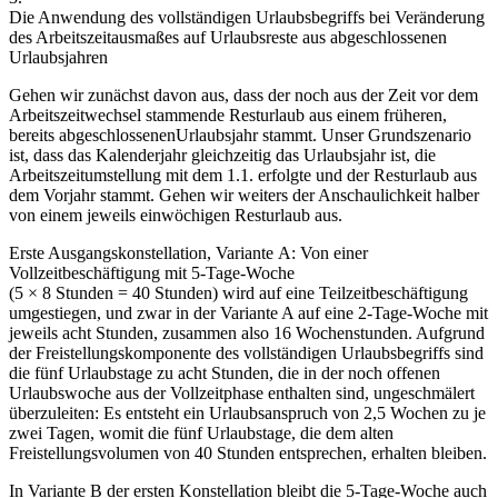
Die Anwendung des vollständigen Urlaubsbegriffs bei Veränderung
des Arbeitszeitausmaßes auf Urlaubsreste aus abgeschlossenen
Urlaubsjahren
Gehen wir zunächst davon aus, dass der noch aus der Zeit vor dem
Arbeitszeitwechsel stammende Resturlaub aus einem früheren,
bereits abgeschlossenen
Urlaubsjahr stammt. Unser Grundszenario
ist, dass das Kalenderjahr gleichzeitig das Urlaubsjahr ist, die
Arbeitszeitumstellung mit dem 1.1. erfolgte und der Resturlaub aus
dem Vorjahr stammt. Gehen wir
weiters der Anschaulichkeit halber
von einem jeweils einwöchigen Resturlaub aus.
Erste Ausgangskonstellation, Variante A: Von einer
Vollzeitbeschäftigung mit 5-Tage-Woche
(5 × 8 Stunden = 40 Stunden) wird auf eine Teilzeitbeschäftigung
umgestiegen, und zwar in der Variante A auf eine 2-Tage-Woche mit
jeweils acht Stunden, zusammen also 16 Wochenstunden. Aufgrund
der Freistellungskomponente des vollständigen Urlaubsbegriffs sind
die fünf Urlaubstage zu acht Stunden, die in der noch offenen
Urlaubswoche aus der Vollzeitphase enthalten sind, ungeschmälert
überzuleiten: Es entsteht ein Urlaubsanspruch von 2,5 Wochen zu je
zwei Tagen, womit die fünf Urlaubstage, die dem alten
Freistellungsvolumen von 40 Stunden entsprechen, erhalten bleiben.
In Variante B der ersten Konstellation bleibt die 5-Tage-Woche auch