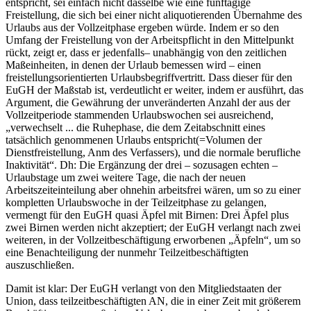
entspricht, sei einfach nicht dasselbe wie eine fünftägige
Freistellung, die sich bei einer nicht aliquotierenden Übernahme des
Urlaubs aus der Vollzeitphase ergeben würde. Indem er so den
Umfang der Freistellung von der Arbeitspflicht in den Mittelpunkt
rückt, zeigt er, dass er
jedenfalls
– unabhängig von den zeitlichen
Maßeinheiten, in denen der Urlaub bemessen wird –
einen
freistellungsorientierten Urlaubsbegriff
vertritt. Dass dieser für den
EuGH der Maßstab ist, verdeutlicht er weiter, indem er ausführt, das
Argument, die Gewährung der unveränderten Anzahl der aus der
Vollzeitperiode stammenden Urlaubswochen sei ausreichend,
„verwechselt ... die Ruhephase, die dem Zeitabschnitt eines
tatsächlich genommenen Urlaubs entspricht
(=Volumen der
Dienstfreistellung, Anm des Verfassers)
, und die normale berufliche
Inaktivität“
. Dh: Die Ergänzung der drei – sozusagen echten –
Urlaubstage um zwei weitere Tage, die nach der neuen
Arbeitszeiteinteilung aber ohnehin arbeitsfrei wären, um so zu einer
kompletten Urlaubswoche in der Teilzeitphase zu gelangen,
vermengt für den EuGH quasi Äpfel mit Birnen: Drei Äpfel plus
zwei Birnen werden nicht akzeptiert; der EuGH verlangt nach zwei
weiteren, in der Vollzeitbeschäftigung erworbenen „Äpfeln“, um so
eine Benachteiligung der nunmehr Teilzeitbeschäftigten
auszuschließen.
Damit ist klar: Der EuGH verlangt von den Mitgliedstaaten der
Union, dass teilzeitbeschäftigten AN, die in einer Zeit mit größerem