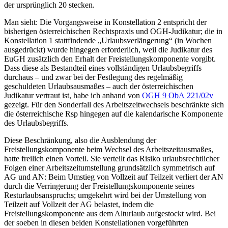
der ursprünglich 20 stecken.
Man sieht: Die Vorgangsweise in Konstellation 2 entspricht der
bisherigen österreichischen Rechtspraxis und OGH-Judikatur; die in
Konstellation 1 stattfindende „Urlaubsverlängerung“ (in Wochen
ausgedrückt) wurde hingegen erforderlich, weil die Judikatur des
EuGH zusätzlich den Erhalt der Freistellungskomponente vorgibt.
Dass diese als Bestandteil eines vollständigen Urlaubsbegriffs
durchaus – und zwar bei der Festlegung des regelmäßig
geschuldeten Urlaubsausmaßes – auch der österreichischen
Judikatur vertraut ist, habe ich anhand von
OGH 9 ObA 221/02v
gezeigt. Für den Sonderfall des Arbeitszeitwechsels beschränkte sich
die österreichische Rsp hingegen auf die kalendarische Komponente
des Urlaubsbegriffs.
Diese Beschränkung, also die Ausblendung der
Freistellungskomponente beim Wechsel des Arbeitszeitausmaßes,
hatte freilich einen Vorteil. Sie verteilt das Risiko urlaubsrechtlicher
Folgen einer Arbeitszeitumstellung grundsätzlich symmetrisch auf
AG und AN: Beim Umstieg von Vollzeit auf Teilzeit verliert der AN
durch die Verringerung der Freistellungskomponente seines
Resturlaubsanspruchs; umgekehrt wird bei der Umstellung von
Teilzeit auf Vollzeit der AG belastet, indem die
Freistellungskomponente aus dem Alturlaub aufgestockt wird. Bei
der soeben in diesen beiden Konstellationen vorgeführten