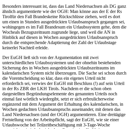
Besonders interessant ist, dass das Land Niedersachsen als DG ganz
ähnlich argumentierte wie der OGH: Man könne aus der E der Rs
Tirol
für den Fall
Brandes
keine Rückschlüsse ziehen, weil es dort
um einen in Stunden ausgedrückten Urlaubsanspruch gegangen sei,
wohingegen es im Fall
Brandes
um ein Urlaubssystem gehe, dem die
Woche
als Bezugszeitraum zugrunde liege, und weil die AN in
Hinblick auf diesen in Wochen ausgedrückten Urlaubsanspruch
durch die entsprechende Adaptierung der Zahl der Urlaubstage
keinerlei Nachteil erleide.
Der EuGH ließ sich von der Argumentation mit zwei
unterschiedlichen Urlaubssystemen und der ohnehin bestehenden
Sicherung des in Wochen ausgedrückten Urlaubszeitraums im
kalendarischen System nicht überzeugen. Die Sache sei schon durch
die Vorentscheidung so klar, dass ein eigenes Urteil nicht
erforderlich sei, verwies der EuGH mit Beschluss (!) auf sein Urteil
in der Rs
ZBR der LKH Tirols
. Nachdem er die schon oben
dargestellten Begründungselemente des genannten Urteils noch
einmal fast wörtlich wiedergibt, setzt er sich erfreulicherweise
ergänzend mit dem Argument der Erhaltung des kalendarischen, in
Wochen gedachten Urlaubsanspruchs auseinander, mit denen das
Land Niedersachsen (und der OGH) argumentieren. Eine dreitägige
Freistellung von der Arbeitspflicht, sagt der EuGH, wie sie einer
Urlaubswoche bei Teilzeitbeschäftigung mit 3-Tage-Woche