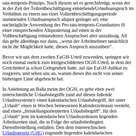
rata-temporis-Prinzips. Nach diesem sei es gerechtfertigt, wenn der
in der Zeit der Teilzeitbeschäftigung entstehende
Urlaubsanspruch im
Verhältnis zu einem aus einer Vollzeitbeschäftigungsperiode
stammenden Urlaubsanspruch aliquot geringer sei; eine
nachträgliche Anwendung des Pro-rata-temporis-Grundsatzes iS
einer entsprechenden Aliquotierung auf einen
in der
Vollbeschäftigung entstandenen Anspruch
sei aber unzulässig. All
das gelte allerdings nur dann,
„wenn der Arbeitnehmer tatsächlich
nicht die Möglichkeit hatte, diesen Anspruch auszuüben“
.
Bevor wir uns dem zweiten EuGH-Urteil zuwenden, springen wir
noch einmal zurück zum letztgeschilderten OGH-Urteil,
in dem der
Gerichtshof ja schon Gelegenheit hatte, auf das EuGH-Judikat zu
reagieren, und sehen uns an, warum dieses ihn nicht von seiner
bisherigen Linie abgebracht hat.
In Anlehnung an
Balla
meint der OGH, es gebe eben zwei
unterschiedliche Urlaubsbegriffe (und auf diesen fußende
Urlaubssysteme): einen kalendarischen Urlaubsbegriff, der unter
„Urlaub“ einen in Wochen bemessenen Kalenderzeitraum versteht,
und einen „freistellungsorientierten Urlaubsbegriff“, für den
„Urlaub“ jene im kalendarischen Urlaubszeitraum liegenden
Arbeitszeiten sind, die in Folge der urlaubsbedingten
Dienstfreistellung entfallen. Den dem österreichischen
Urlaubsgesetz (UrlG)
zugrunde liegenden kalendarischen