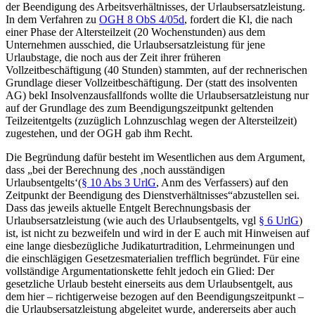
der Beendigung des Arbeitsverhältnisses, der Urlaubsersatzleistung.
In dem Verfahren zu
OGH 8 ObS 4/05d
,
fordert die Kl, die nach
einer Phase der Altersteilzeit (20 Wochenstunden) aus dem
Unternehmen ausschied, die Urlaubsersatzleistung für jene
Urlaubstage, die noch aus der Zeit ihrer früheren
Vollzeitbeschäftigung (40 Stunden) stammten, auf der rechnerischen
Grundlage dieser Vollzeitbeschäftigung. Der (statt des insolventen
AG) bekl Insolvenzausfallfonds wollte die Urlaubsersatzleistung nur
auf der Grundlage des zum Beendigungszeitpunkt geltenden
Teilzeitentgelts (zuzüglich Lohnzuschlag wegen der Altersteilzeit)
zugestehen, und der OGH gab ihm Recht.
Die Begründung dafür besteht im Wesentlichen aus dem Argument,
dass
„bei der Berechnung des ‚noch ausständigen
Urlaubsentgelts‘
(
§ 10 Abs 3 UrlG
, Anm des Verfassers)
auf den
Zeitpunkt der Beendigung des Dienstverhältnisses“
abzustellen sei.
Dass das jeweils aktuelle Entgelt Berechnungsbasis der
Urlaubsersatzleistung (wie auch des Urlaubsentgelts, vgl
§ 6 UrlG
)
ist, ist nicht zu bezweifeln und wird in der E auch mit Hinweisen auf
eine lange diesbezügliche Judikaturtradition, Lehrmeinungen und
die einschlägigen Gesetzesmaterialien trefflich begründet. Für eine
vollständige Argumentationskette fehlt jedoch ein Glied: Der
gesetzliche Urlaub besteht einerseits aus dem Urlaubsentgelt, aus
dem hier – richtigerweise bezogen auf den Beendigungszeitpunkt –
die Urlaubsersatzleistung abgeleitet wurde, andererseits aber auch