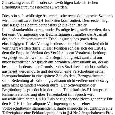
Zielsetzung eines fünf- oder sechswöchigen kalendarischen
Erholungszeitraumes gerecht zu werden
.
Dieses in sich schlüssige österreichische rechtsdogmatische Szenario
wird nun mit zwei EuGH-Judikaten konfrontiert. Dem ersten
liegt
eine Klage des Zentralbetriebsrats (ZBR) der Tiroler
Landeskrankenhäuser zugrunde: Es möge festgestellt werden, dass
bei einer Verringerung des Beschäftigungsausmaßes das Ausmaß
des noch nicht verbrauchten Erholungsurlaubes (nach dem
einschlägigen Tiroler Vertragsbedienstetenrecht: in Stunden) nicht
verringert werden dürfe. Dieser Position schloss sich der EuGH,
dem die Frage im Verlauf des Verfahrens zur Vorabentscheidung
vorgelegt worden war, an. Die Begründung setzt zunächst am
unionsrechtlichen Anspruch auf bezahlten Jahresurlaub
an, der als
besonders bedeutsamer Grundsatz des Sozialrechts nicht restriktiv
ausgelegt werden dürfe und der durch eine Verschiebung seiner
Inanspruchnahme in eine spätere Zeit als den „Bezugszeitraum“
seine Bedeutung als Erholungszeitraum nicht verliere und deswegen
auch nicht gemindert werden dürfe. Der Schwerpunkt der
Begründung liegt jedoch in der in die Teilzeitarbeits-RL
integrierten
Rahmenvereinbarung über Teilzeitarbeit (im Spruch wird
ausschließlich deren § 4 Nr 2 als bezughabende Norm genannt): Für
den EuGH ist eine aliquote Verringerung des aus einer
Vollbeschäftigung stammenden Urlaubsanspruchs bei Eintritt in eine
Teilzeitphase eine Fehlauslegung des in § 4 Nr 2 festgehaltenen Pro-