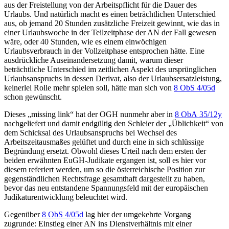
aus der
Freistellung von der Arbeitspflicht
für die Dauer des
Urlaubs. Und natürlich macht es einen beträchtlichen Unterschied
aus, ob jemand 20 Stunden zusätzliche Freizeit gewinnt, wie das in
einer Urlaubswoche in der Teilzeitphase der AN der Fall gewesen
wäre, oder 40 Stunden, wie es einem einwöchigen
Urlaubsverbrauch in der Vollzeitphase entsprochen hätte. Eine
ausdrückliche Auseinandersetzung damit, warum dieser
beträchtliche Unterschied im zeitlichen Aspekt des ursprünglichen
Urlaubsanspruchs in dessen Derivat, also der Urlaubsersatzleistung,
keinerlei Rolle mehr spielen soll, hätte man sich von
8 ObS 4/05d
schon gewünscht.
Dieses „missing link“ hat der OGH nunmehr aber in
8 ObA 35/12y
nachgeliefert und damit endgültig den Schleier der „Üblichkeit“ von
dem Schicksal des Urlaubsanspruchs bei Wechsel des
Arbeitszeitausmaßes gelüftet und durch eine in sich schlüssige
Begründung ersetzt. Obwohl dieses Urteil nach dem ersten der
beiden erwähnten EuGH-Judikate ergangen ist, soll es hier vor
diesem referiert werden, um so die österreichische Position zur
gegenständlichen Rechtsfrage gesamthaft dargestellt zu haben,
bevor das neu entstandene Spannungsfeld mit der europäischen
Judikaturentwicklung beleuchtet wird.
Gegenüber
8 ObS 4/05d
lag hier der umgekehrte Vorgang
zugrunde: Einstieg einer AN ins Dienstverhältnis mit einer