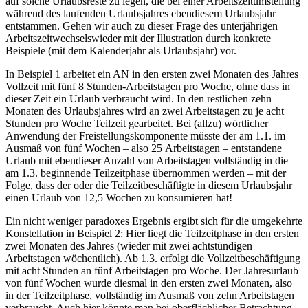
auf solche Urlaubsreste zu legen, die bei einer Arbeitszeitumstellung
während des laufenden Urlaubsjahres ebendiesem Urlaubsjahr
entstammen. Gehen wir auch zu dieser Frage des
unterjährigen
Arbeitszeitwechsels
wieder mit der Illustration durch konkrete
Beispiele (mit dem Kalenderjahr als Urlaubsjahr) vor.
In Beispiel 1 arbeitet ein AN in den ersten zwei Monaten des Jahres
Vollzeit mit fünf 8 Stunden-Arbeitstagen pro Woche, ohne dass in
dieser Zeit ein Urlaub verbraucht wird. In den restlichen zehn
Monaten des Urlaubsjahres wird an zwei Arbeitstagen zu je acht
Stunden pro Woche Teilzeit gearbeitet. Bei (allzu) wörtlicher
Anwendung der Freistellungskomponente müsste der am 1.1. im
Ausmaß von fünf Wochen – also 25 Arbeitstagen – entstandene
Urlaub mit ebendieser Anzahl von Arbeitstagen vollständig in die
am 1.3. beginnende Teilzeitphase übernommen werden – mit der
Folge, dass der oder die Teilzeitbeschäftigte in diesem Urlaubsjahr
einen Urlaub von 12,5 Wochen zu konsumieren hat!
Ein nicht weniger paradoxes Ergebnis ergibt sich für die umgekehrte
Konstellation in Beispiel 2: Hier liegt
die Teilzeitphase in den ersten
zwei Monaten des Jahres (wieder mit zwei achtstündigen
Arbeitstagen wöchentlich). Ab 1.3. erfolgt die Vollzeitbeschäftigung
mit acht Stunden an fünf Arbeitstagen pro Woche. Der Jahresurlaub
von fünf Wochen wurde diesmal in den ersten zwei Monaten, also
in der Teilzeitphase, vollständig im Ausmaß von zehn Arbeitstagen
verbraucht. Auch hier könnte man bei oberflächlicher Betrachtung