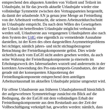
entsprechend den aliquoten Anteilen von Vollzeit und Teilzeit im
Urlaubsjahr, ist für das jeweils aktuelle Urlaubsjahr wieder eine
vollständige Symmetrie zwischen den Vertragsparteien hergestellt,
da damit der urlaubende AN ja genau jene Menge an Freistellung
von der Arbeitszeit verbraucht, die seinem Arbeitszeitdurchschnitt
im Urlaubsjahr entspricht. Da nach dem Willen des Gesetzgebers
der Urlaub im betreffenden Urlaubsjahr möglichst verbraucht
werden soll, Urlaubsreste aus vergangenen Urlaubsjahren also nach
dem System des
UrlG
eine eigentlich zu vermeidende Ausnahme
darstellen, ist der Kern des oben dargestellten Asymmetrieproblems
bei richtiger, nämlich jahres- und nicht stichtagsbezogener
Betrachtung der Freistellungskomponente gelöst. Dies würde
sicherlich auch vom EuGH nicht anders gesehen werden, da auch
seine Wahrung der Freistellungskomponente ja einerseits im
Erholungszweck des Jahresurlaubes wurzelt und andererseits in der
korrekten Anwendung des Pro-rata-temporis-Grundsatzes, der aber
gerade mit der konsequenten Aliquotierung der
Freistellungskomponente entsprechend dem anteiligen
Arbeitszeitausmaß im aktuellen Urlaubsjahr präzise umgesetzt wird.
Für offene Urlaubsreste aus
früheren Urlaubsjahren
soll hinsichtlich
der aufgeworfenen Symmetriefrage zunächst ein Blick auf die
Bedingung, die der EuGH mit dem vollständigen Erhalt der
Freistellungskomponente aus dem Resturlaub aus der Zeit der
Vollbeschäftigung verknüpft hat, geworfen werden: nämlich, dass