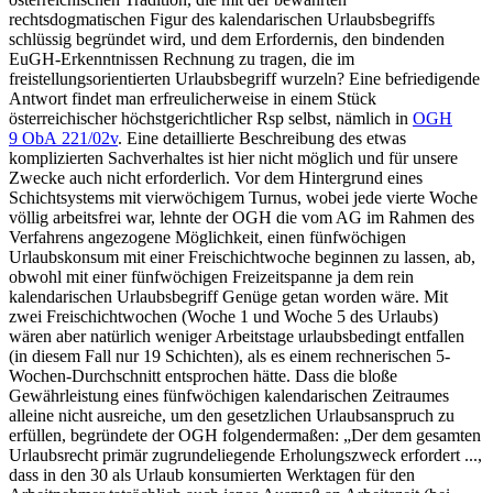
rechtsdogmatischen Figur des kalendarischen Urlaubsbegriffs
schlüssig begründet wird, und dem Erfordernis, den bindenden
EuGH-Erkenntnissen Rechnung zu tragen, die im
freistellungsorientierten Urlaubsbegriff wurzeln? Eine befriedigende
Antwort findet man erfreulicherweise in einem Stück
österreichischer höchstgerichtlicher Rsp selbst, nämlich in
OGH
9 ObA 221/02v
.
Eine detaillierte Beschreibung des etwas
komplizierten Sachverhaltes ist hier nicht möglich und für unsere
Zwecke auch nicht erforderlich. Vor dem Hintergrund eines
Schichtsystems mit vierwöchigem Turnus, wobei jede vierte Woche
völlig arbeitsfrei war, lehnte der OGH die vom AG im Rahmen des
Verfahrens angezogene Möglichkeit, einen fünfwöchigen
Urlaubskonsum mit einer Freischichtwoche beginnen zu lassen, ab,
obwohl mit einer fünfwöchigen Freizeitspanne ja dem rein
kalendarischen Urlaubsbegriff Genüge getan worden wäre. Mit
zwei Freischichtwochen (Woche 1 und Woche 5 des Urlaubs)
wären aber natürlich weniger Arbeitstage urlaubsbedingt entfallen
(in diesem Fall nur 19 Schichten), als es einem rechnerischen 5-
Wochen-Durchschnitt entsprochen hätte. Dass die bloße
Gewährleistung eines fünfwöchigen kalendarischen Zeitraumes
alleine nicht ausreiche, um den gesetzlichen Urlaubsanspruch zu
erfüllen, begründete der OGH folgendermaßen:
„Der dem gesamten
Urlaubsrecht primär zugrundeliegende Erholungszweck erfordert ...,
dass in den 30 als Urlaub konsumierten Werktagen für den