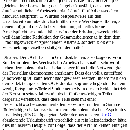
Arbeitnehmer tatsächlich auch jenes Ausmaß an Arbeitszeit (bei
gleichzeitiger Fortzahlung des Entgeltes) ausfällt, das einem
durchschnittlichen Arbeitszeitverlauf durch fünf Arbeitswochen
hindurch entspricht .... Würden beispielsweise auf den
Urlaubszeitraum überdurchschnittlich viele Werktage entfallen, an
denen aufgrund der Arbeitszeiteinteilung ohnedies keine
Arbeitspflicht bestanden hätte, würde der Erholungszweck leiden,
weil dann keine Reduktion der Gesamtarbeitsmenge in dem dem
Erholungszweck entsprechenden Ausmaß, sondern bloß eine
Verschiebung derselben stattgefunden hätte.“
Dh aber: Der OGH hat – im Grundsätzlichen, also losgelöst vom
Sonderproblem des Wechsels im Arbeitszeitausmaß – sehr wohl
neben dem kalendarischen Urlaubsbegriff auch die Notwendigkeit
der Freistellungkomponente anerkannt. Dass das völlig zutreffend,
ja notwendig ist, kann leicht nachgewiesen werden, indem man den
dem zuletzt dargestellten OGH-Judikat zugrunde liegenden Fall ein
wenig fortspinnt: Würde zB mit einem AN in diesem Schichtbetrieb
der Konsum seines Jahresurlaubs in fünf einwöchigen Teilen
dergestalt vereinbart, dass diese Teile stets mit einer
Freischichtwoche zusammenfallen, so würde mit dem in Summe
fünfwöchigen Urlaubszeitraum dem rein kalendarischen Aspekt des
Urlaubsbegriffs Genüge getan. Wäre der aus unserem
UrlG
abzuleitende Urlaubsbegriff tatsächlich ein rein kalendarischer, hätte
dies in unserem Beispiel zur Folge, dass der AN um keinen einzigen