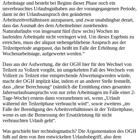
Arbeitstage und besteht
bei Beginn dieser Phase noch ein
unverbrauchtes Urlaubsguthaben aus der vorangegangenen Periode,
dann ist der Urlaubsanspruch den geänderten
Arbeitszeitverhältnissen anzupassen, und zwar unabdingbar derart,
dass das Ausmaß des dem Arbeitnehmer zustehenden
Naturalurlaubs von insgesamt fünf (bzw sechs) Wochen im
laufenden Arbeitsjahr nicht verringert wird. Um dieses Ergebnis zu
erreichen, muss der aliquot stehengebliebene Anspruch aus der
Teilzeitperiode angepasst, das heißt im Falle der Erhöhung der
Wochenarbeitstage, aufgewertet werden.“
Dass aus der Aufwertung, die der OGH hier für den Wechsel von
Teilzeit zu Vollzeit vorgibt, im umgekehrten Fall des Wechsels von
Vollzeit zu Teilzeit eine entsprechende
Abwertung
werden würde,
macht der OGH implizit klar, indem er an anderer Stelle feststellt,
dass „diese Berechnung“ (nämlich die Ermittlung eines gesamten
Jahresurlaubsanspruchs von nur zehn Arbeitstagen im Falle einer 2-
Tage-Woche) erstens dann vorzunehmen sei, wenn
„Urlaub
während der Teilzeitphase verbraucht wird“
, sowie zweitens
„im
Falle der Beendigung des Arbeitsverhältnisses in der Teilzeitphase,
wenn es um die Bemessung der Ersatzleistung für nicht
verbrauchten Urlaub geht“
.
Was geschieht hier rechtsdogmatisch? Die Argumentation des OGH
fußt auf dem von ihm entwickelten Urlaubsbegriff, also dem