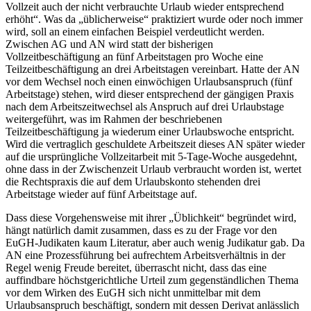
Vollzeit auch der nicht verbrauchte Urlaub wieder entsprechend
erhöht“
.
Was da „üblicherweise“ praktiziert wurde oder noch immer
wird, soll an einem einfachen Beispiel verdeutlicht werden.
Zwischen AG und AN wird statt der bisherigen
Vollzeitbeschäftigung an fünf Arbeitstagen pro Woche eine
Teilzeitbeschäftigung an drei Arbeitstagen vereinbart. Hatte der AN
vor dem Wechsel noch einen einwöchigen Urlaubsanspruch (fünf
Arbeitstage) stehen, wird dieser entsprechend der gängigen Praxis
nach dem Arbeitszeitwechsel als Anspruch auf drei Urlaubstage
weitergeführt, was im Rahmen der beschriebenen
Teilzeitbeschäftigung ja wiederum einer Urlaubswoche entspricht.
Wird die vertraglich geschuldete Arbeitszeit dieses AN später wieder
auf die ursprüngliche Vollzeitarbeit mit 5-Tage-Woche ausgedehnt,
ohne dass in der Zwischenzeit Urlaub verbraucht worden ist, wertet
die Rechtspraxis die auf dem Urlaubskonto stehenden drei
Arbeitstage wieder auf fünf Arbeitstage auf.
Dass diese Vorgehensweise mit ihrer „Üblichkeit“ begründet wird,
hängt natürlich damit zusammen, dass es zu der Frage vor den
EuGH-Judikaten kaum Literatur,
aber auch wenig Judikatur gab. Da
AN eine Prozessführung bei aufrechtem Arbeitsverhältnis in der
Regel wenig Freude bereitet, überrascht nicht, dass das eine
auffindbare höchstgerichtliche Urteil zum gegenständlichen Thema
vor dem Wirken des EuGH sich nicht unmittelbar mit dem
Urlaubsanspruch beschäftigt, sondern mit dessen Derivat anlässlich