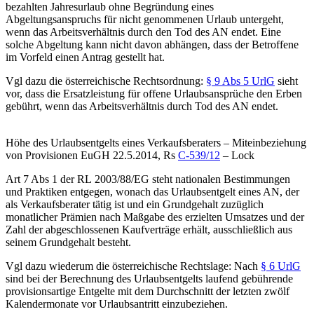
bezahlten Jahresurlaub ohne Begründung eines
Abgeltungsanspruchs für nicht genommenen Urlaub untergeht,
wenn das Arbeitsverhältnis durch den Tod des AN endet. Eine
solche Abgeltung kann nicht davon abhängen, dass der Betroffene
im Vorfeld einen Antrag gestellt hat.
Vgl dazu die österreichische Rechtsordnung:
§ 9 Abs 5 UrlG
sieht
vor, dass die Ersatzleistung für offene Urlaubsansprüche den Erben
gebührt, wenn das Arbeitsverhältnis durch Tod des AN endet.
Höhe des Urlaubsentgelts eines Verkaufsberaters – Miteinbeziehung
von Provisionen
EuGH
22.5.2014, Rs
C-539/12
–
Lock
Art 7 Abs 1 der RL 2003/88/EG steht nationalen Bestimmungen
und Praktiken entgegen, wonach das Urlaubsentgelt eines AN, der
als Verkaufsberater tätig ist und ein Grundgehalt zuzüglich
monatlicher Prämien nach Maßgabe des erzielten Umsatzes und der
Zahl der abgeschlossenen Kaufverträge erhält, ausschließlich aus
seinem Grundgehalt besteht.
Vgl dazu wiederum die österreichische Rechtslage: Nach
§ 6 UrlG
sind bei der Berechnung des Urlaubsentgelts laufend gebührende
provisionsartige Entgelte mit dem Durchschnitt der letzten zwölf
Kalendermonate vor Urlaubsantritt einzubeziehen.