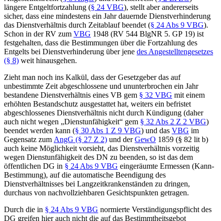
längere Entgeltfortzahlung (
§ 24 VBG
), stellt aber andererseits
sicher, dass eine mindestens ein
Jahr dauernde Dienstverhinderung
das Dienstverhältnis durch Zeitablauf beendet (
§ 24 Abs 9 VBG
).
Schon in der RV zum
VBG
1948 (RV 544 BlgNR 5. GP 19) ist
festgehalten, dass die Bestimmungen über die Fortzahlung des
Entgelts bei Dienstverhinderung über jene
des Angestelltengesetzes
(§ 8)
weit hinausgehen.
Zieht man noch ins Kalkül, dass der Gesetzgeber das auf
unbestimmte Zeit abgeschlossene und ununterbrochen ein Jahr
bestandene Dienstverhältnis eines VB gem
§ 32 VBG
mit einem
erhöhten Bestandschutz ausgestattet hat, weiters ein befristet
abgeschlossenes Dienstverhältnis nicht durch Kündigung (daher
auch nicht wegen „Dienstunfähigkeit“ gem
§ 32 Abs 2 Z 2 VBG
)
beendet werden kann (
§ 30 Abs 1 Z 9 VBG
) und das
VBG
im
Gegensatz zum
AngG (§ 27 Z 2)
und der
GewO
1859 (§ 82 lit b)
auch keine Möglichkeit vorsieht, das Dienstverhältnis vorzeitig
wegen Dienstunfähigkeit des DN zu beenden, so ist das dem
öffentlichen DG in
§ 24 Abs 9 VBG
eingeräumte Ermessen (Kann-
Bestimmung), auf die automatische Beendigung des
Dienstverhältnisses bei Langzeitkrankenständen zu dringen,
durchaus von nachvollziehbaren Gesichtspunkten getragen.
Durch die in
§ 24 Abs 9 VBG
normierte Verständigungspflicht des
DG greifen hier auch nicht die auf das Bestimmtheitsgebot