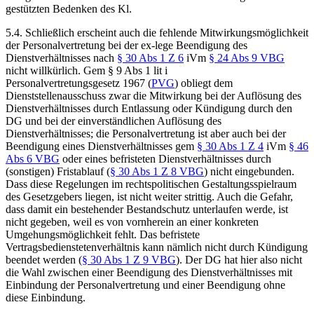
gestützten Bedenken des Kl.
5.4.
Schließlich erscheint auch die fehlende Mitwirkungsmöglichkeit
der Personalvertretung bei der ex-lege Beendigung des
Dienstverhältnisses nach
§ 30 Abs 1 Z 6
iVm
§ 24 Abs 9 VBG
nicht willkürlich. Gem § 9 Abs 1 lit i
Personalvertretungsgesetz 1967 (
PVG
) obliegt dem
Dienststellenausschuss zwar die Mitwirkung bei der Auflösung des
Dienstverhältnisses durch Entlassung oder Kündigung durch den
DG und bei der einverständlichen Auflösung des
Dienstverhältnisses; die Personalvertretung ist aber auch bei der
Beendigung eines Dienstverhältnisses gem
§ 30 Abs 1 Z 4
iVm
§ 46
Abs 6 VBG
oder eines befristeten Dienstverhältnisses durch
(sonstigen) Fristablauf (
§ 30 Abs 1 Z 8 VBG
) nicht eingebunden.
Dass diese Regelungen im rechtspolitischen Gestaltungsspielraum
des Gesetzgebers liegen, ist nicht weiter strittig. Auch die Gefahr,
dass damit ein bestehender Bestandschutz unterlaufen werde, ist
nicht gegeben, weil es von vornherein an einer konkreten
Umgehungsmöglichkeit fehlt. Das befristete
Vertragsbedienstetenverhältnis kann nämlich nicht durch Kündigung
beendet werden (
§ 30 Abs 1 Z 9 VBG
). Der DG hat hier also nicht
die Wahl zwischen einer Beendigung des Dienstverhältnisses mit
Einbindung der Personalvertretung und einer Beendigung ohne
diese Einbindung.