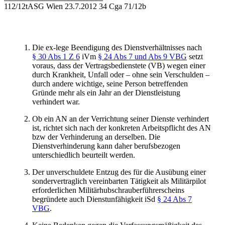
112/12t
ASG Wien
23.7.2012
34 Cga 71/12b
Die ex-lege Beendigung des Dienstverhältnisses nach
§ 30 Abs 1 Z 6
iVm
§ 24 Abs 7 und Abs 9 VBG
setzt
voraus, dass der Vertragsbedienstete (VB) wegen einer
durch Krankheit, Unfall oder – ohne sein Verschulden –
durch andere wichtige, seine Person betreffenden
Gründe mehr als ein Jahr an der Dienstleistung
verhindert war.
Ob ein AN an der Verrichtung seiner Dienste verhindert
ist, richtet sich nach der konkreten Arbeitspflicht des AN
bzw der Verhinderung an derselben. Die
Dienstverhinderung kann daher berufsbezogen
unterschiedlich beurteilt werden.
Der unverschuldete Entzug des für die Ausübung einer
sondervertraglich vereinbarten Tätigkeit als Militärpilot
erforderlichen Militärhubschrauberführerscheins
begründete auch Dienstunfähigkeit iSd
§ 24 Abs 7
VBG
.