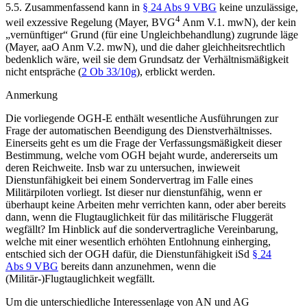
5.5.
Zusammenfassend kann in
§ 24 Abs 9 VBG
keine unzulässige,
4
weil exzessive Regelung (
Mayer
,
BVG
Anm V.1. mwN), der kein
„vernünftiger“ Grund (für eine Ungleichbehandlung) zugrunde läge
(
Mayer
, aaO Anm V.2. mwN), und die daher gleichheitsrechtlich
bedenklich wäre, weil sie dem Grundsatz der Verhältnismäßigkeit
nicht entspräche (
2 Ob 33/10g
), erblickt werden.
Anmerkung
Die vorliegende OGH-E enthält wesentliche Ausführungen zur
Frage der automatischen Beendigung des Dienstverhältnisses.
Einerseits geht es um die Frage der Verfassungsmäßigkeit dieser
Bestimmung, welche vom OGH bejaht wurde, andererseits um
deren Reichweite. Insb war zu untersuchen, inwieweit
Dienstunfähigkeit bei einem Sondervertrag im Falle eines
Militärpiloten vorliegt. Ist dieser nur dienstunfähig, wenn er
überhaupt keine Arbeiten mehr verrichten kann, oder aber bereits
dann, wenn die Flugtauglichkeit für das militärische Fluggerät
wegfällt? Im Hinblick auf die sondervertragliche Vereinbarung,
welche mit einer wesentlich erhöhten Entlohnung einherging,
entschied sich der OGH dafür, die Dienstunfähigkeit iSd
§ 24
Abs 9 VBG
bereits dann anzunehmen, wenn die
(Militär-)Flugtauglichkeit wegfällt.
Um die unterschiedliche Interessenlage von AN und AG