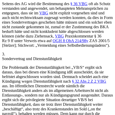
Seitens des AG wird die Bestimmung des
§ 36 VBG
oft als Schutz
verstanden und angewendet, um behaupteten Mehransprüchen zu
entgegnen, dass sie im
VBG
nicht explizit vorgesehen sind und
auch nicht rechtswirksam zugesagt werden konnten, da dies in Form
eines Sondervertrages geschehen hätte müssen und ein solcher eben
nicht zustande gekommen ist, zumal er der Zustimmung des BKA
bedurft hätte und nicht konkludent hätte abgeschlossen werden
können
(siehe dazu
Ziehensack
,
VBG
Praxiskommentar
§ 36
Rz 9 ff unter Verweis etwa auf
OGH
8 ObA 214/98y
ZAS 2001/5
[
Stelzer
]
; Stichwort: „Vermeidung eines Selbstbedienungsladens“).
3.
Sondervertrag und Dienstunfähigkeit
Die Problematik der Dienstunfähigkeit bei „VB/S“ ergibt sich
daraus, dass bei diesen eine Kündigung idR ausscheidet, da sie
befristet abgeschlossen worden sind. Demnach scheidet auch eine
Kündigung wegen Dienstunfähigkeit nach
§ 32 Abs 2 Z 2 VBG
aus. Im öffentlichen Dienstrecht wurde nämlich die
Dienstunfähigkeit anders als im allgemeinen Arbeitsrecht nicht als
Entlassungs-, sondern nur als Kündigungsgrund ausgestaltet. Daraus
ergibt sich die privilegierte Situation derartiger VB/S bei
Dienstunfähigkeit, dass sie trotz ihrer Dienstunfähigkeit weiter
„beschäftigt“, also trotz des Krankenstandes im Sold („on the
payroll“), behalten werden müssen. Dem kann nur durch die