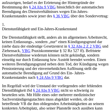
aufzuzeigen, bedarf es der Erörterung der Hintergründe der
Bestimmung des
§ 24 Abs 9 VBG
hinsichtlich der automatischen
Beendigung des Dienstverhältnisses wegen Ein-Jahres-
Krankenstandes sowie jener des
§ 36 VBG
über den Sondervertrag:
1.
Dienstunfähigkeit und Ein-Jahres-Krankenstand
Die Dienstunfähigkeit stellt, anders als im allgemeinen Arbeitsrecht,
keinen Entlassungs-, sondern „nur“ einen Kündigungsgrund dar
(siehe dazu der eindeutige Gesetzestext in
§ 32 Abs 2 Z 2 VBG
und
Ziehensack
,
VBG
Praxiskommentar § 32 Rz 527 ff
). Befristete
Dienstverhältnisse wiederum können nicht gekündigt, sondern
einseitig nur durch Entlassung bzw Austritt beendet werden. Einen
weiteren Beendigungsgrund neben dem Tod, der Kündigung wegen
Pensionierung und der einvernehmlichen Auflösung stellt die
automatische Beendigung auf Grund des Ein- Jahres-
Krankenstandes nach
§ 24 Abs 9 VBG
dar.
Im Regelfall wird der Umstand der vorliegenden oder fehlenden
Dienstfähigkeit iSd
§ 24 Abs 9 VBG
nicht so schwierig zu
beurteilen sein. Mit Hilfe eines oder mehrerer
medizinischer
Sachverständigengutachten
muss abgeklärt werden, ob der
betreffende VB die ihm obliegenden Arbeitstätigkeiten an seinem
konkreten Arbeitsplatz, also seiner Planstelle noch ausüben kann