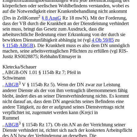
Entgeltfortzahlungsbestimmungen wird jede Beeinträchtigung des
körperlichen oder seelischen Wohlbefindens verstanden, wobei es
auf die Notwendigkeit einer Krankenbehandlung nicht ankommt
2
(
Drs
in
ZellKomm
§ 8 AngG
Rz 18 mwN). Mit der Forderung,
dass der VB durch die Krankheit an der Dienstleistung verhindert
sein muss, bringt das Gesetz zum Ausdruck, dass die
arbeitsrechtliche Bedeutung einer Erkrankung von der durch sie
bewirkten Dienstunfähigkeit abhängig ist (vgl
4 Ob 59/85
zu
§ 1154b ABGB
). Die Krankheit muss es also dem DN unmöglich
machen, seine arbeitsvertraglichen Pflichten zu erfüllen (vgl RIS-
Justiz RS0028875;
Rebhahn/Ettmayer
in
Kletecka/Schauer
,
ABGB-ON 1.01 § 1154b Rz 7
;
Pfeil
in
Schwimann
3
,
ABGB
V § 1154b Rz 5). Wenn der DN zwar zur Leistung
anderer Dienste als der von ihm vertraglich übernommenen fähig
bleibt, ändert dies an seiner Dienstverhinderung nichts. Es kommt
nicht darauf an, dass dem DN angesichts seines Befindens eine
andere Tätigkeit, zu der er aufgrund seines Dienstvertrags nicht
verpflichtet ist, zugemutet werden kann (
Krejci
in
Rummel
3
,
ABGB
§ 1154b Rz 17). Ob ein AN an der Verrichtung seiner
Dienste verhindert ist, richtet sich nach der konkreten Arbeitspflicht
des AN bzw der Verhinderung an derselben. Die