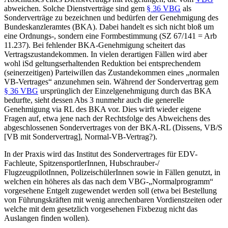
abweichen. Solche Dienstverträge sind gem
§ 36 VBG
als
Sonderverträge zu bezeichnen und bedürfen der Genehmigung des
Bundeskanzleramtes (BKA). Dabei handelt es sich nicht bloß um
eine Ordnungs-, sondern eine
Formbestimmung
(
SZ 67/141
=
Arb
11.237
). Bei fehlender BKA-Genehmigung scheitert das
Vertragszustandekommen. In vielen derartigen Fällen wird aber
wohl iSd geltungserhaltenden Reduktion bei entsprechendem
(seinerzeitigen) Parteiwillen das Zustandekommen eines „normalen
VB-Vertrages“ anzunehmen sein. Während der Sondervertrag gem
§ 36 VBG
ursprünglich der Einzelgenehmigung durch das BKA
bedurfte, sieht dessen Abs 3 nunmehr auch die generelle
Genehmigung via RL des BKA vor. Dies wirft wieder eigene
Fragen auf, etwa jene nach der Rechtsfolge des Abweichens des
abgeschlossenen Sondervertrages von der BKA-RL (Dissens, VB/S
[VB mit Sondervertrag], Normal-VB-Vertrag?).
In der Praxis wird das Institut des Sondervertrages für EDV-
Fachleute, SpitzensportlerInnen, Hubschrauber-/
FlugzeugpilotInnen, PolizeischülerInnen sowie in Fällen genutzt, in
welchen ein höheres als das nach dem VBG-„Normalprogramm“
vorgesehene Entgelt zugewendet werden soll (etwa bei Bestellung
von Führungskräften mit wenig anrechenbaren Vordienstzeiten oder
welche mit dem gesetzlich vorgesehenen Fixbezug nicht das
Auslangen finden wollen).