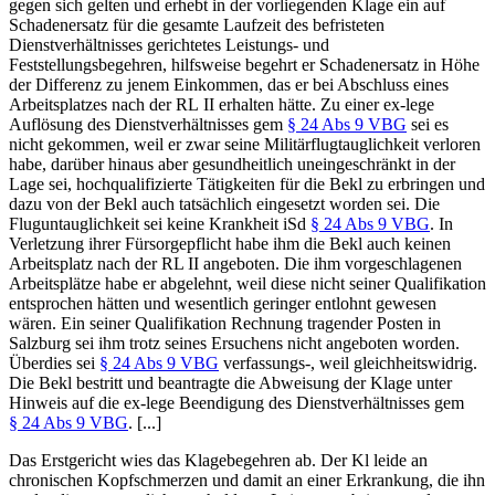
gegen sich gelten und erhebt in der vorliegenden Klage ein auf
Schadenersatz für die gesamte Laufzeit des befristeten
Dienstverhältnisses gerichtetes Leistungs- und
Feststellungsbegehren, hilfsweise begehrt er Schadenersatz in Höhe
der Differenz zu jenem Einkommen, das er bei Abschluss eines
Arbeitsplatzes nach der RL II erhalten hätte. Zu einer ex-lege
Auflösung des Dienstverhältnisses gem
§ 24 Abs 9 VBG
sei es
nicht gekommen, weil er zwar seine Militärflugtauglichkeit verloren
habe, darüber hinaus aber gesundheitlich uneingeschränkt in der
Lage sei, hochqualifizierte Tätigkeiten für die Bekl zu erbringen und
dazu von der Bekl auch tatsächlich eingesetzt worden sei. Die
Fluguntauglichkeit sei keine Krankheit iSd
§ 24 Abs 9 VBG
. In
Verletzung ihrer Fürsorgepflicht habe ihm die Bekl auch keinen
Arbeitsplatz nach der RL II angeboten. Die ihm vorgeschlagenen
Arbeitsplätze habe er abgelehnt, weil diese nicht seiner Qualifikation
entsprochen hätten und wesentlich geringer entlohnt gewesen
wären. Ein seiner Qualifikation Rechnung tragender Posten in
Salzburg sei ihm trotz seines Ersuchens nicht angeboten worden.
Überdies sei
§ 24 Abs 9 VBG
verfassungs-, weil gleichheitswidrig.
Die Bekl bestritt und beantragte die Abweisung der Klage unter
Hinweis auf die ex-lege Beendigung des Dienstverhältnisses gem
§ 24 Abs 9 VBG
. [...]
Das
Erstgericht
wies das Klagebegehren ab. Der Kl leide an
chronischen Kopfschmerzen und damit an einer Erkrankung, die ihn