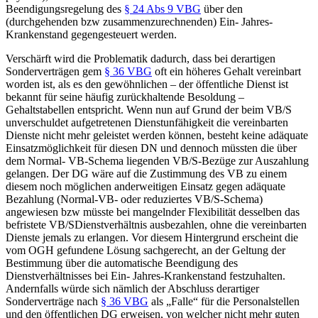
Beendigungsregelung des
§ 24 Abs 9 VBG
über den
(durchgehenden bzw zusammenzurechnenden) Ein- Jahres-
Krankenstand gegengesteuert werden.
Verschärft wird die Problematik dadurch, dass bei derartigen
Sonderverträgen gem
§ 36 VBG
oft ein höheres Gehalt vereinbart
worden ist, als es den gewöhnlichen – der öffentliche Dienst ist
bekannt für seine häufig zurückhaltende Besoldung –
Gehaltstabellen entspricht. Wenn nun auf Grund der beim VB/S
unverschuldet aufgetretenen Dienstunfähigkeit die vereinbarten
Dienste nicht mehr geleistet werden können, besteht keine adäquate
Einsatzmöglichkeit für diesen DN und dennoch müssten die über
dem Normal- VB-Schema liegenden VB/S-Bezüge zur Auszahlung
gelangen. Der DG wäre auf die Zustimmung des VB zu einem
diesem noch möglichen anderweitigen Einsatz gegen adäquate
Bezahlung (Normal-VB- oder reduziertes VB/S-Schema)
angewiesen bzw müsste bei mangelnder Flexibilität desselben das
befristete VB/SDienstverhältnis ausbezahlen, ohne die vereinbarten
Dienste jemals zu erlangen. Vor diesem Hintergrund erscheint die
vom OGH gefundene Lösung sachgerecht, an der Geltung der
Bestimmung über die automatische Beendigung des
Dienstverhältnisses bei Ein- Jahres-Krankenstand festzuhalten.
Andernfalls würde sich nämlich der Abschluss derartiger
Sonderverträge nach
§ 36 VBG
als „Falle“ für die Personalstellen
und den öffentlichen DG erweisen, von welcher nicht mehr guten