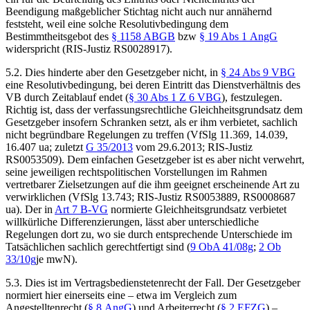
Beendigung maßgeblicher Stichtag nicht auch nur annähernd
feststeht, weil eine solche Resolutivbedingung dem
Bestimmtheitsgebot des
§ 1158 ABGB
bzw
§ 19 Abs 1 AngG
widerspricht (RIS-Justiz RS0028917).
5.2.
Dies hinderte aber den Gesetzgeber nicht, in
§ 24 Abs 9 VBG
eine Resolutivbedingung, bei deren Eintritt das Dienstverhältnis des
VB durch Zeitablauf endet (
§ 30 Abs 1 Z 6 VBG
), festzulegen.
Richtig ist, dass der verfassungsrechtliche Gleichheitsgrundsatz dem
Gesetzgeber insofern Schranken setzt, als er ihm verbietet, sachlich
nicht begründbare Regelungen zu treffen (VfSlg 11.369, 14.039,
16.407 ua; zuletzt
G 35/2013
vom 29.6.2013; RIS-Justiz
RS0053509). Dem einfachen Gesetzgeber ist es aber nicht verwehrt,
seine jeweiligen rechtspolitischen Vorstellungen im Rahmen
vertretbarer Zielsetzungen auf die ihm geeignet erscheinende Art zu
verwirklichen (VfSlg 13.743; RIS-Justiz RS0053889, RS0008687
ua). Der in
Art 7 B-VG
normierte Gleichheitsgrundsatz verbietet
willkürliche Differenzierungen, lässt aber unterschiedliche
Regelungen dort zu, wo sie durch entsprechende Unterschiede im
Tatsächlichen sachlich gerechtfertigt sind (
9 ObA 41/08g
;
2 Ob
33/10g
je mwN).
5.3.
Dies ist im Vertragsbedienstetenrecht der Fall. Der Gesetzgeber
normiert hier einerseits eine – etwa im Vergleich zum
Angestelltenrecht (
§ 8 AngG
) und Arbeiterrecht (
§ 2 EFZG
) –