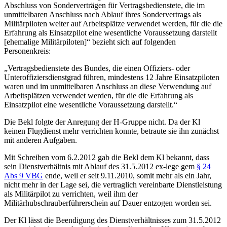
Abschluss von Sonderverträgen für Vertragsbedienstete, die im
unmittelbaren Anschluss nach Ablauf ihres Sondervertrags als
Militärpiloten weiter auf Arbeitsplätze verwendet werden, für die die
Erfahrung als Einsatzpilot eine wesentliche Voraussetzung darstellt
[ehemalige Militärpiloten]“
bezieht sich auf folgenden
Personenkreis:
„Vertragsbedienstete des Bundes, die einen Offiziers- oder
Unteroffiziersdienstgrad führen, mindestens 12 Jahre Einsatzpiloten
waren und im unmittelbaren Anschluss an diese Verwendung auf
Arbeitsplätzen verwendet werden, für die die Erfahrung als
Einsatzpilot eine wesentliche Voraussetzung darstellt.“
Die Bekl folgte der Anregung der H-Gruppe nicht. Da der Kl
keinen Flugdienst mehr verrichten konnte, betraute sie ihn zunächst
mit anderen Aufgaben.
Mit Schreiben vom 6.2.2012 gab die Bekl dem Kl bekannt, dass
sein Dienstverhältnis mit Ablauf des 31.5.2012 ex-lege gem
§ 24
Abs 9 VBG
ende, weil er seit 9.11.2010, somit mehr als ein Jahr,
nicht mehr in der Lage sei, die vertraglich vereinbarte Dienstleistung
als Militärpilot zu verrichten, weil ihm der
Militärhubschrauberführerschein auf Dauer entzogen worden sei.
Der Kl lässt die Beendigung des Dienstverhältnisses zum 31.5.2012