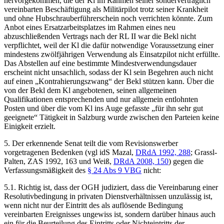
hervorgekommen, die der Kl im Rahmen seiner sondervertraglich
vereinbarten Beschäftigung als Militärpilot trotz seiner Krankheit
und ohne Hubschrauberführerschein noch verrichten könnte. Zum
Anbot eines Ersatzarbeitsplatzes im Rahmen eines neu
abzuschließenden Vertrags nach der RL II war die Bekl nicht
verpflichtet, weil der Kl die dafür notwendige Voraussetzung einer
mindestens zwölfjährigen Verwendung als Einsatzpilot nicht erfüllte.
Das Abstellen auf eine bestimmte Mindestverwendungsdauer
erscheint nicht unsachlich, sodass der Kl sein Begehren auch nicht
auf einen „Kontrahierungszwang“ der Bekl stützen kann. Über die
von der Bekl dem Kl angebotenen, seinen allgemeinen
Qualifikationen entsprechenden und nur allgemein entlohnten
Posten und über die vom Kl ins Auge gefasste „für ihn sehr gut
geeignete“ Tätigkeit in Salzburg wurde zwischen den Parteien keine
Einigkeit erzielt.
5.
Der erkennende Senat teilt die vom Revisionswerber
vorgetragenen Bedenken (vgl idS
Mazal
,
DRdA 1992, 288
;
Grassl-
Palten
,
ZAS 1992, 163
und
Weiß
,
DRdA 2008, 150
) gegen die
Verfassungsmäßigkeit des
§ 24 Abs 9 VBG
nicht:
5.1.
Richtig ist, dass der OGH judiziert, dass die Vereinbarung einer
Resolutivbedingung in privaten Dienstverhältnissen unzulässig ist,
wenn nicht nur der Eintritt des als auflösende Bedingung
vereinbarten Ereignisses ungewiss ist, sondern darüber hinaus auch
ein für die Beurteilung des Eintritts oder Nichteintritts der