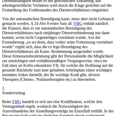
Dienstunfähigkeit bedarf es der gerichtlichen Abklärung; das
arbeitsgerichtliche Verfahren wird durch die Klage gerichtet auf die
Feststellung des Fortbestandes des Dienstverhältnisses eingeleitet.
Von der automatischen Beendigung kann, muss aber nicht Gebrauch
gemacht werden. § 24 Abs 9 erster Satz aE
VBG
enthält nämlich
die Klausel, dass es zur automatischen Beendigung des
Dienstverhältnisses nach einjähriger Dienstverhinderung nur dann
kommt, wenn nicht Gegenteiliges vereinbart wurde. Aus der
Formulierung „es sei denn, dass vorher seine Fortsetzung vereinbart
wurde“ ergibt sich, dass die ex lege-Beendigung des
Dienstverhältnisses als Kann- Bestimmung ausgestaltet wurde.
Diese Ermessensbestimmung gibt der Personalstelle die Möglichkeit
zur umsichtigen und verhältnismäßigen Vorgangsweise, etwa im
Fall einer an Krebs erkrankten VB, für welche die Hoffnung auf die
gesunde Rückkehr zum inne gehabten Arbeitsplatz einen wichtigen
mentalen Anker darstellt, der ihr wichtige Kraft gibt, diverse
Therapien (Chemo-, Nukleartherapien etc) zu überstehen.
2.
Sondervertrag
Beim
VBG
handelt es sich um eine Kodifikation, welche den
Vertragsinhalt regelt, wodurch die Notwendigkeit des
Ausverhandelns der Anstellungsverträge im Einzelfall entfällt. In der
Privatwirtschaft wird ein ähnliches Ergebnis durch vorliegende