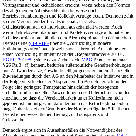
Vertragsmuster und -schablonen erreicht, wozu neben den Normen
des allgemeinen Arbeitsrechts üblicherweise noch
Betriebsvereinbarungen und Kollektivverträge treten. Dennoch zählt
zu den Merkmalen der Privatwirtschaft, dass etwa
Gehaltserhöhungen oft individuell ausgehandelt werden. Auch
wenn Betriebsvereinbarungen und Kollektivverträge automatische
Gehaltsvorrückungen ähnlich den Biennalsprüngen im öffentlichen
Dienst (siehe
§ 19 VBG
über die „Vorrückung in höhere
Entlohnungsstufen“ nach jeweils zwei Jahren mit Ausnahme der
ersten Vorrückung nunmehr nach der „Reparaturnovelle 2010“,
BGBl I 2010/82
; siehe dazu
Ziehensack
,
VBG
Praxiskommentar
§ 26 Rz 34 ff) kennen, bedürfen außertourliche Gehaltserhöhungen
und Aufwandersätze, Gewinnbeteiligungen oder andere finanzielle
Zuwendungen durch den AG an den Mitarbeiter der Initiative und in
der Folge verschiedenster Absprachen. Im Betrieb herrscht in der
Folge eine geringere Transparenz hinsichtlich der bezogenen
Gehälter und finanziellen Zuwendungen des Unternehmens an den
einzelnen, so dass die Vergleichbarkeit unter KollegInnen nicht
gegeben ist und insgesamt darunter auch das Betriebsklima leiden
mag. Daher leistet der Grundsatz der Normverträge im öffentlichen
Dienst einen wesentlichen Beitrag zur Transparenz und
Gelassenheit.
Dennoch ergibt sich in Ausnahmefällen die Notwendigkeit des
Abschlusses eines Dienstvertrags mit Regelungen, die vom
VBG