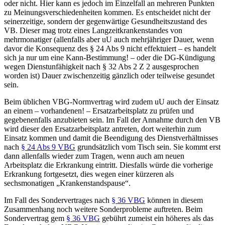
oder nicht. Hier kann es jedoch im Einzelfall an mehreren Punkten
zu Meinungsverschiedenheiten kommen. Es entscheidet nicht der
seinerzeitige, sondern der gegenwärtige Gesundheitszustand des
VB. Dieser mag trotz eines Langzeitkrankenstandes von
mehrmonatiger (allenfalls aber uU auch mehrjähriger Dauer, wenn
davor die Konsequenz des § 24 Abs 9 nicht effektuiert – es handelt
sich ja nur um eine Kann-Bestimmung! – oder die DG-Kündigung
wegen Dienstunfähigkeit nach § 32 Abs 2 Z 2 ausgesprochen
worden ist) Dauer zwischenzeitig gänzlich oder teilweise gesundet
sein.
Beim üblichen VBG-Normvertrag wird zudem uU auch der Einsatz
an einem – vorhandenen! – Ersatzarbeitsplatz zu prüfen und
gegebenenfalls anzubieten sein. Im Fall der Annahme durch den VB
wird dieser den Ersatzarbeitsplatz antreten, dort weiterhin zum
Einsatz kommen und damit die Beendigung des Dienstverhältnisses
nach
§ 24 Abs 9 VBG
grundsätzlich vom Tisch sein. Sie kommt erst
dann allenfalls wieder zum Tragen, wenn auch am neuen
Arbeitsplatz
die Erkrankung eintritt. Diesfalls würde die vorherige
Erkrankung fortgesetzt, dies wegen einer kürzeren als
sechsmonatigen „Krankenstandspause“.
Im Fall des Sondervertrages nach
§ 36 VBG
können in diesem
Zusammenhang noch weitere Sonderprobleme auftreten. Beim
Sondervertrag gem
§ 36 VBG
gebührt zumeist ein höheres als das