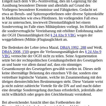
Entgelt nach dem VBG-Normvertrag, dies im Gegenzug für die
Ausübung besonderer Dienste und allenfalls auf Grund des
Vorliegens besonderer Kenntnisse und Fähigkeiten. Gedacht sei
etwa an Berufs- und SpitzensportlerInnen oder diverse Spitzenkräfte
in Marktnischen wie etwa PilotInnen. Im vorliegenden Fall etwa
war zu untersuchen, inwieweit Dienstunfähigkeit bei einem
Sondervertrag im Falle eines Militärpiloten vorliegt. Im Hinblick auf
die sondervertragliche Vereinbarung mit erhöhter Entlohnung nahm
der OGH Dienstunfähigkeit iSd
§ 24 Abs 9 VBG
wegen der
weggefallenen (Militär-)Flugtauglichkeit an.
Die Bedenken der Lehre (etwa
Mazal
,
DRdA 1992, 288
und
Weiß
,
DRdA 2008, 150
) gegen die Verfassungsmäßigkeit des
§ 24 Abs 9
VBG
vermochte der OGH nicht zu teilen. Seine Argumentation
setzte bei der rechtspolitischen Gestaltungsfreiheit des Gesetzgebers
an und baute vor allem darauf auf, dass ein stimmiges
Gesamtkonzept des Gesetzgebers gewählt worden ist. Dieses stellt
keine übermäßige Belastung des einzelnen VB dar, sondern eine
vertretbare legistische Variante, welche im Zusammenhang mit den
übrigen dienstrechtlichen Bestimmungen steht. Diese Variante weist
ja nicht zuletzt zahlreiche Vorteile für die DN auf und macht daher
eine derartige Sonderregelung durchaus erforderlich, jedenfalls aber
nicht willkürlich oder gegen den Gleichheitssatz verstoßend.
Bei abweichender Ansicht über das Fortbestehen der