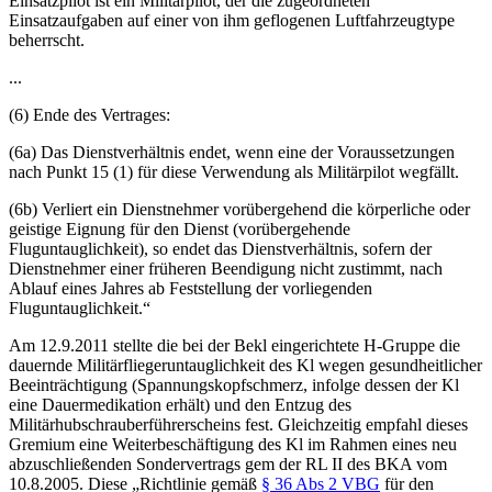
Einsatzpilot ist ein Militärpilot, der die zugeordneten
Einsatzaufgaben auf einer von ihm geflogenen Luftfahrzeugtype
beherrscht.
...
(6) Ende des Vertrages:
(6a) Das Dienstverhältnis endet, wenn eine der Voraussetzungen
nach Punkt 15 (1) für diese Verwendung als Militärpilot wegfällt.
(6b) Verliert ein Dienstnehmer vorübergehend die körperliche oder
geistige Eignung für den Dienst (vorübergehende
Fluguntauglichkeit), so endet das Dienstverhältnis, sofern der
Dienstnehmer einer früheren Beendigung nicht zustimmt, nach
Ablauf eines Jahres ab Feststellung der vorliegenden
Fluguntauglichkeit.“
Am 12.9.2011 stellte die bei der Bekl eingerichtete H-Gruppe die
dauernde Militärfliegeruntauglichkeit des Kl wegen gesundheitlicher
Beeinträchtigung (Spannungskopfschmerz, infolge dessen der Kl
eine Dauermedikation erhält) und den Entzug des
Militärhubschrauberführerscheins fest. Gleichzeitig empfahl dieses
Gremium eine Weiterbeschäftigung des Kl im Rahmen eines neu
abzuschließenden Sondervertrags gem der RL II des BKA vom
10.8.2005. Diese
„Richtlinie gemäß
§ 36 Abs 2 VBG
für den