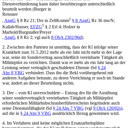
Dienstverhinderung kann daher berufsbezogen unterschiedlich
beurteilt werden (
Burger
in
Reissner
2
,
AngG
§ 8 Rz 21;
Drs
in
ZellKomm
§ 8 AngG
Rz 36 mwN;
5
Kallab/Hauser
,
EFZG
§ 2 Erl 4;
Holzer
in
Marhold/Burgstaller/Preyer
,
AngG
§ 8 Rz 2; vgl auch
8 ObA 2302/96d
).
2.
Zwischen den Parteien ist unstrittig, dass der Kl infolge seiner
Krankheit zum 31.5.2012 mehr als ein Jahr nicht mehr in der Lage
war, seine im Sondervertrag ausschließlich vereinbarte Tätigkeit als
Militärpilot zu verrichten. Damit war er mehr als ein Jahr lang an der
Leistung seiner vertraglich geschuldeten Dienste iSd
§ 24
Abs 9 VBG
verhindert. Dass ihn die Bekl vorübergehend mit
anderen Aufgaben betraute, zu deren Verrichtung er noch im Stande
war, ändert an dieser Beurteilung nichts.
3.
Der – vom Kl unverschuldete – Entzug des für die Ausübung
seiner sondervertraglich vereinbarten Tätigkeit als Militärpilot
erforderlichen Militärhubschrauberführerscheins begründete auch
seine Dienstunfähigkeit iSd
§ 24 Abs 7 VBG
(vgl
9 ObA 120/02s
),
auf die in
§ 24 Abs 9 VBG
ausdrücklich Bezug genommen wird.
4.
Im Verfahren sind keine möglichen Ersatzarbeitsplätze