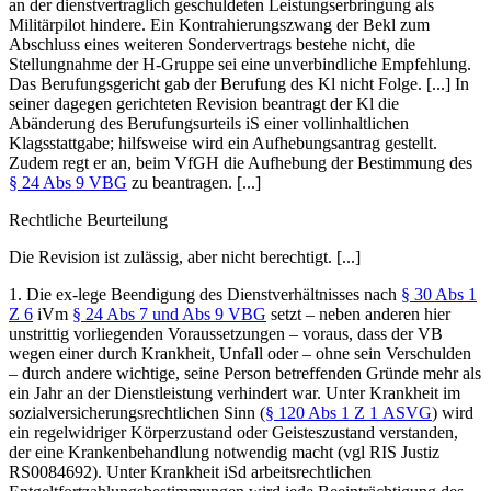
an der dienstvertraglich geschuldeten Leistungserbringung als
Militärpilot hindere. Ein Kontrahierungszwang der Bekl zum
Abschluss eines weiteren Sondervertrags bestehe nicht, die
Stellungnahme der H-Gruppe sei eine unverbindliche Empfehlung.
Das
Berufungsgericht
gab der Berufung
des Kl nicht Folge. [...] In
seiner dagegen gerichteten Revision beantragt der Kl die
Abänderung des Berufungsurteils iS einer vollinhaltlichen
Klagsstattgabe; hilfsweise wird ein Aufhebungsantrag gestellt.
Zudem regt er an, beim VfGH die Aufhebung der Bestimmung des
§ 24 Abs 9 VBG
zu beantragen. [...]
Rechtliche Beurteilung
Die Revision ist zulässig, aber nicht berechtigt. [...]
1.
Die ex-lege Beendigung des Dienstverhältnisses nach
§ 30 Abs 1
Z 6
iVm
§ 24 Abs 7 und Abs 9 VBG
setzt – neben anderen hier
unstrittig vorliegenden Voraussetzungen – voraus, dass der VB
wegen einer durch Krankheit, Unfall oder – ohne sein Verschulden
– durch andere wichtige, seine Person betreffenden Gründe mehr als
ein Jahr an der Dienstleistung verhindert war. Unter Krankheit im
sozialversicherungsrechtlichen Sinn (
§ 120 Abs 1 Z 1 ASVG
) wird
ein regelwidriger Körperzustand oder Geisteszustand verstanden,
der eine Krankenbehandlung notwendig macht (vgl RIS Justiz
RS0084692). Unter Krankheit iSd arbeitsrechtlichen