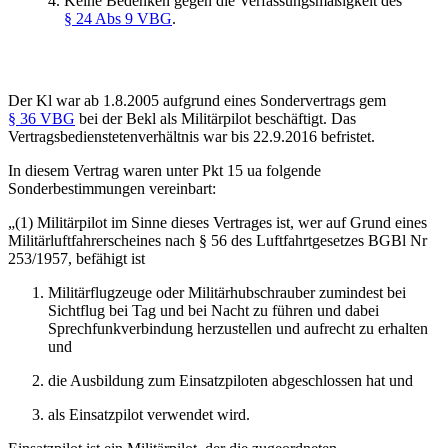
Keine Bedenken gegen die Verfassungsmäßigkeit des
§ 24 Abs 9 VBG
.
Der Kl war ab 1.8.2005 aufgrund eines Sondervertrags gem
§ 36 VBG
bei der Bekl als Militärpilot beschäftigt. Das
Vertragsbedienstetenverhältnis war bis 22.9.2016 befristet.
In diesem Vertrag waren unter Pkt 15 ua folgende
Sonderbestimmungen vereinbart:
„(1) Militärpilot im Sinne dieses Vertrages ist, wer auf Grund eines
Militärluftfahrerscheines nach § 56 des Luftfahrtgesetzes BGBl Nr
253/1957, befähigt ist
Militärflugzeuge oder Militärhubschrauber zumindest bei
Sichtflug bei Tag und bei Nacht zu führen und dabei
Sprechfunkverbindung herzustellen und aufrecht zu erhalten
und
die Ausbildung zum Einsatzpiloten abgeschlossen hat und
als Einsatzpilot verwendet wird.