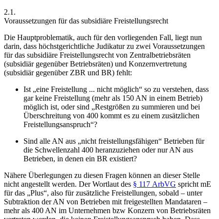
2.1.
Voraussetzungen für das subsidiäre Freistellungsrecht
Die Hauptproblematik, auch für den vorliegenden Fall, liegt nun
darin, dass höchstgerichtliche Judikatur zu zwei Voraussetzungen
für das subsidiäre Freistellungsrecht von Zentralbetriebsräten
(subsidiär gegenüber Betriebsräten) und Konzernvertretung
(subsidiär gegenüber ZBR und BR) fehlt:
Ist „eine Freistellung ... nicht möglich“ so zu verstehen, dass
gar keine Freistellung (mehr als 150 AN in einem Betrieb)
möglich ist, oder sind „Restgrößen zu summieren und bei
Überschreitung von 400 kommt es zu einem zusätzlichen
Freistellungsanspruch“?
Sind alle AN aus „nicht freistellungsfähigen“ Betrieben für
die Schwellenzahl 400 heranzuziehen oder nur AN aus
Betrieben, in denen ein BR existiert?
Nähere Überlegungen zu diesen Fragen können an dieser Stelle
nicht angestellt werden. Der Wortlaut des
§ 117 ArbVG
spricht mE
für das „Plus“, also für zusätzliche Freistellungen, sobald – unter
Subtraktion der AN von Betrieben mit freigestellten Mandataren –
mehr als 400 AN im Unternehmen bzw Konzern von Betriebsräten