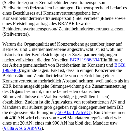
(Stellvertreter) oder Zentralbehindertenvertrauensperson
(Stellvertreter) freizustellen beantragen. Dementsprechend bedarf es
eines Beschlusses auf Konzernvertretungsebene bzw
Konzernbehindertenvertrauensperson-( Stellvertreter-)Ebene sowie
eines Freistellungsantrags des BR/ZBR bzw der
Behindertenvertrauensperson/ Zentralbehindertenvertrauensperson
(Stellvertreter).
Warum die Organqualität auf Konzernebene gegenüber jener auf
Betriebs- und Unternehmensebene abgeschwächt ist, ist wohl nur
historisch unter Berücksichtigung der Sozialpartnereinigungen
nachzuvollziehen, die den Novellen
BGBl 1986/394
(Einführung
der Arbeitsgemeinschaft von Betriebsräten im Konzern) und
BGBl
1993/460
zugrunde lagen. Fakt ist, dass in einigen Konzernen die
Betriebsräte und Zentralbetriebsräte von der Errichtung einer
Konzernvertretung mehrheitlich Abstand nehmen, weil anders als im
ZBR keine ausgeklügelte Stimmgewichtung die Zusammensetzung
des Organs bestimmt, um die betriebsdemokratischen
Stimmverhältnisse der Wahlvorschläge (gewählten Listen)
abzubilden. Zudem ist die Äquivalenz von repräsentierten AN und
Mandaten nur äußerst grob gegeben (vgl demgegenüber beim BR
die degressive Staffelung in
§ 50 Abs 1 ArbVG
): Ein Unternehmen
mit 490 AN wird ebenso von zwei Mandataren repräsentiert wie
eines mit 20 AN; eines mit 990 AN hat bloß drei Mandate usw
(
§ 88a Abs 6 ArbVG
).