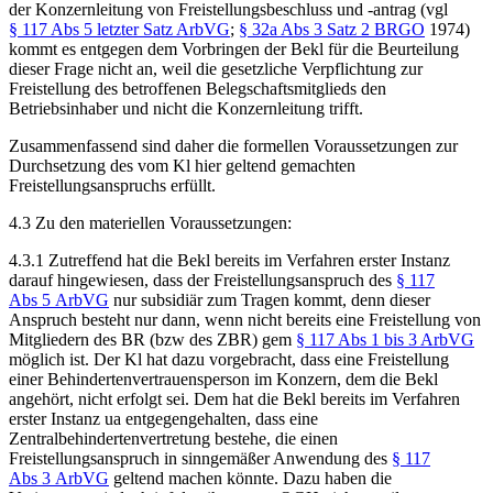
der Konzernleitung von Freistellungsbeschluss und -antrag (vgl
§ 117 Abs 5 letzter Satz ArbVG
;
§ 32a Abs 3 Satz 2 BRGO
1974)
kommt es entgegen dem Vorbringen der Bekl für die Beurteilung
dieser Frage nicht an, weil die gesetzliche Verpflichtung zur
Freistellung des betroffenen Belegschaftsmitglieds den
Betriebsinhaber und nicht die Konzernleitung trifft.
Zusammenfassend sind daher die formellen Voraussetzungen zur
Durchsetzung des vom Kl hier geltend gemachten
Freistellungsanspruchs erfüllt.
4.3
Zu den
materiellen
Voraussetzungen:
4.3.1
Zutreffend hat die Bekl bereits im Verfahren erster Instanz
darauf hingewiesen, dass der Freistellungsanspruch des
§ 117
Abs 5 ArbVG
nur subsidiär zum Tragen kommt, denn dieser
Anspruch besteht nur dann, wenn nicht bereits eine Freistellung von
Mitgliedern des BR (bzw des ZBR) gem
§ 117 Abs 1 bis 3 ArbVG
möglich ist. Der Kl hat dazu vorgebracht, dass eine Freistellung
einer Behindertenvertrauensperson im Konzern, dem die Bekl
angehört, nicht erfolgt sei. Dem hat die Bekl bereits im Verfahren
erster Instanz
ua entgegengehalten, dass eine
Zentralbehindertenvertretung bestehe, die einen
Freistellungsanspruch in sinngemäßer Anwendung des
§ 117
Abs 3 ArbVG
geltend machen könnte. Dazu haben die