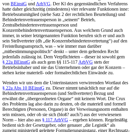
von
BEinstG
und
ArbVG
. Der Kl des gegenständlichen Verfahrens
hatte daher gleichzeitig (mindestens) vier relevante Funktionen inne:
Betriebsratsmitglied (siehe Satz 2 der rechtlichen Beurteilung) und
Behindertenvertrauensperson in „seinem“ Betrieb,
Zentralbehindertenvertrauensperson und
Konzernbehindertenvertrauensperson. Aus welchem Grund auch
immer, in seiner letztgenannten Funktion berufen sich er und auch
sein Stellvertreter (dh „die Konzernbehindertenvertretung“) auf den
Freistellungsanspruch, was – wie immer man darüber
„mitbestimmungspolitisch“ denkt – unter dem geltenden Recht
jedenfalls zulässig ist. Dem Verpflichteten – dieser ist sowohl
gem
§ 22a BEinstG
als auch gem §§ 115-117
ArbVG
stets der
Betriebsinhaber
und nie das Unternehmen oder gar der Konzern –
stehen keine materiell- oder formalrechtlichen Einwände zu.
Wenden wir uns dem die Unterinstanzen verwirrenden Wortlaut des
§ 22a Abs 10 BEinstG
zu. Dieser nimmt tatsächlich nur auf die
Behindertenvertrauensperson (und Stellvertreter) Bezug und
erwähnt die „übergeordneten Organe“ mit keinem Wort. Die Crux
des Problems lag also darin zu deuten, ob die materiell und formell
Berechtigten (Personen, Organe) in der
Verweisungsnorm
enthalten
sein müssen, oder ob sie sich (bloß? auch?) aus der
verwiesenen
Norm
– hier also aus
§ 117 ArbVG
– ergeben können. Regelmäßig
bedient sich der Gesetzgeber, oder genauer „die Legistik“ als
zumeist ministeriell geleitete Formulierungsinstanz, einer Rechtssatz-