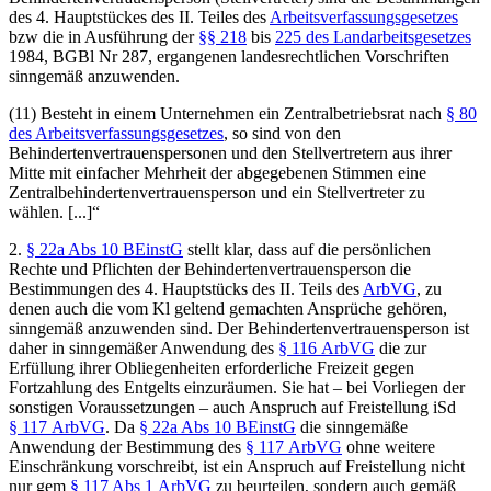
des 4. Hauptstückes des II. Teiles des
Arbeitsverfassungsgesetzes
bzw die in Ausführung der
§§ 218
bis
225 des Landarbeitsgesetzes
1984, BGBl Nr 287, ergangenen landesrechtlichen Vorschriften
sinngemäß anzuwenden.
(11) Besteht in einem Unternehmen ein Zentralbetriebsrat nach
§ 80
des Arbeitsverfassungsgesetzes
, so sind von den
Behindertenvertrauenspersonen und den Stellvertretern aus ihrer
Mitte mit einfacher Mehrheit der abgegebenen Stimmen eine
Zentralbehindertenvertrauensperson und ein Stellvertreter zu
wählen. [...]“
2.
§ 22a Abs 10 BEinstG
stellt klar, dass auf die persönlichen
Rechte und Pflichten der Behindertenvertrauensperson die
Bestimmungen des 4. Hauptstücks des II. Teils des
ArbVG
, zu
denen auch die vom Kl geltend gemachten Ansprüche gehören,
sinngemäß anzuwenden sind. Der Behindertenvertrauensperson ist
daher in sinngemäßer Anwendung des
§ 116 ArbVG
die zur
Erfüllung ihrer Obliegenheiten erforderliche Freizeit gegen
Fortzahlung des Entgelts einzuräumen. Sie hat – bei Vorliegen der
sonstigen Voraussetzungen – auch Anspruch auf Freistellung iSd
§ 117 ArbVG
. Da
§ 22a Abs 10 BEinstG
die sinngemäße
Anwendung der Bestimmung des
§ 117 ArbVG
ohne weitere
Einschränkung vorschreibt, ist ein Anspruch auf Freistellung nicht
nur gem
§ 117 Abs 1 ArbVG
zu beurteilen, sondern auch gemäß