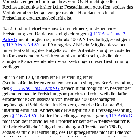
Vorinstanzen jedoch infolge ihres vom OGH nicht geteilten
Rechtsstandpunkts bisher keine Feststellungen getroffen, sodass das
Verfahren über den geltend gemachten Hauptanspruch auf
Freistellung ergänzungsbedürftig ist.
4.3.2
Sind in Betrieben eines Unternehmens, in denen eine
Freistellung von Betriebsratsmitgliedern gem
§ 117 Abs 1 und 2
ArbVG
nicht möglich ist, mehr als 400 AN beschäftigt, so ist gem
§ 117 Abs 3 ArbVG
auf Antrag des ZBR ein Mitglied desselben
unter Fortzahlung des Entgelts von der Arbeitsleistung freizustellen.
Im fortzusetzenden Verfahren wird zu prüfen sein, ob die hier
sinngemäß anzuwendenden Voraussetzungen dieser Bestimmung
vorliegen.
Nur in dem Fall, in dem eine Freistellung einer
(Zentral-)Behindertenvertrauensperson in sinngemäßer Anwendung
des
§ 117 Abs 1 bis 3 ArbVG
danach nicht möglich ist, besteht der
geltend gemachte Freistellungsanspruch zu Recht, weil die dafür
erforderliche Schlüsselzahl von mehr als 400 beschäftigten
begünstigten Behinderten im Konzern, dem die Bekl angehört,
unstrittig erfüllt ist. Anders als der Anspruch auf Freizeitgewährung
gem
§ 116 ArbVG
ist der Freistellungsanspruch gem
§ 117 ArbVG
nicht von der individuellen Erforderlichkeit der Arbeitsversäumnis
für betriebsrätliche Tätigkeiten abhängig (
Floretta
, aaO 788 f),
sodass es für die Beurteilung des Hauptbegehrens nicht auf die von