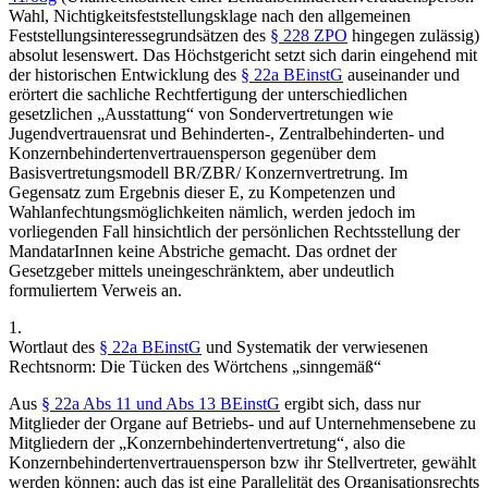
Wahl, Nichtigkeitsfeststellungsklage nach den allgemeinen
Feststellungsinteressegrundsätzen des
§ 228 ZPO
hingegen zulässig)
absolut lesenswert. Das Höchstgericht setzt sich darin eingehend mit
der historischen Entwicklung des
§ 22a BEinstG
auseinander und
erörtert die sachliche Rechtfertigung der unterschiedlichen
gesetzlichen „Ausstattung“ von Sondervertretungen wie
Jugendvertrauensrat und Behinderten-, Zentralbehinderten- und
Konzernbehindertenvertrauensperson gegenüber dem
Basisvertretungsmodell BR/ZBR/ Konzernvertretrung. Im
Gegensatz zum Ergebnis dieser E, zu Kompetenzen und
Wahlanfechtungsmöglichkeiten nämlich, werden jedoch im
vorliegenden Fall hinsichtlich der persönlichen Rechtsstellung der
MandatarInnen keine Abstriche gemacht. Das ordnet der
Gesetzgeber mittels uneingeschränktem, aber undeutlich
formuliertem Verweis an.
1.
Wortlaut des
§ 22a BEinstG
und Systematik der verwiesenen
Rechtsnorm: Die Tücken des Wörtchens „sinngemäß“
Aus
§ 22a Abs 11 und Abs 13 BEinstG
ergibt sich, dass nur
Mitglieder der Organe auf Betriebs- und auf Unternehmensebene zu
Mitgliedern der „Konzernbehindertenvertretung“, also die
Konzernbehindertenvertrauensperson bzw ihr Stellvertreter, gewählt
werden können; auch das ist eine Parallelität des Organisationsrechts