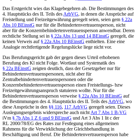
Das
Erstgericht
wies das Klagebegehren ab. Die Bestimmungen des
4. Hauptstücks des II. Teils des
ArbVG
, in denen die Ansprüche auf
Freistellung und Freizeitgewährung geregelt seien, seien gem
§ 22a
Abs 10 BEinstG
nur für die Behindertenvertrauensperson, nicht
aber für die Konzernbehindertenvertrauensperson anwendbar. Deren
rechtliche Stellung sei in
§ 22a Abs 13 und 14 BEinstG
geregelt, die
keinen Verweis auf
§ 22a Abs 10 BEinstG
enthielten. Eine eine
Analogie rechtfertigende Regelungslücke liege nicht vor.
Das
Berufungsgericht
gab der gegen dieses Urteil erhobenen
Berufung des Kl nicht Folge. Wortlaut und Systematik des
§ 22a BEinstG
zeigten deutlich, dass der Gesetzgeber nur für
Behindertenvertrauenspersonen, nicht aber für
Zentralbehindertenvertrauenspersonen oder die
Konzernbehindertenvertrauensperson einen Freistellungs- bzw
Freizeitgewährungsanspruch statuieren wollte. Nur für die
Behindertenvertrauensperson verweise
§ 22a Abs 10 BEinstG
auf
die Bestimmungen des 4. Hauptstücks des II. Teils des
ArbVG
, wo
diese Ansprüche in den
§§ 116
,
117 ArbVG
geregelt seien. Dieses
Auslegungsergebnis widerspreche auch nicht
Art 7 Abs 1 B-VG
iVm
§ 7b Abs 1 Z 6 und 9 BEinstG
und Art 3 Abs 1 lit c der
RL 2000/78/EG des Rates zur Festlegung eines allgemeinen
Rahmens für die Verwirklichung der Gleichbehandlung in
Beschäftigung und Beruf. Die Behindertenvertrauensperson habe