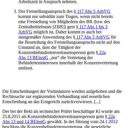
Arbeitszeit in Anspruch nehmen.
Der Freistellungsanspruch des
§ 117 Abs 5 ArbVG
kommt nur subsidiär zum Tragen, wenn nicht bereits
eine Freistellung von Mitgliedern des BR (bzw des
Zentralbetriebsrats [ZBR]) gem
§ 117 Abs 1 bis 3
ArbVG
möglich ist. Daher kommt es auch bei
sinngemäßer Anwendung des
§ 117 Abs 5 ArbVG
für
die Beurteilung des Freistellungsanspruchs nicht auf den
Umstand an, dass die Tätigkeit der
Konzernbehindertenvertrauensperson gem
§ 22a
Abs 13 BEinstG
„nur“ die Vertretung der
Behinderteninteressen innerhalb der Konzernvertretung
umfasst.
Die Entscheidungen der Vorinstanzen werden aufgehoben und die
Rechtssache zur ergänzenden Verhandlung und neuerlichen
Entscheidung an das Erstgericht zurückverwiesen. [...]
Der bei der Bekl als technischer Prüfer beschäftigte Kl wurde am
25.8.2011 als Konzernbehindertenvertrauensperson gem
§ 22a
Abs 13 und 14 BEinstG
gewählt. In der Sitzung vom 24.1.2012
beschloss die Konzernbehindertenvertretung, die gesetzliche