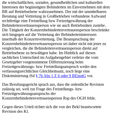
die wirtschaftlichen, sozialen, gesundheitlichen und kulturellen
Interessen der begünstigten Behinderten im Einvernehmen mit dem
BR auf Betriebsebene wahrzunehmen. Der mit der unmittelbaren
Beratung und Vertretung in Großbetrieben verbundene Aufwand
rechtfertige eine Freistellung bzw Freizeitgewährung der
Behindertenvertrauensperson wie sie auch Betriebsräten zustehe.
Die Tätigkeit der Konzernbehindertenvertrauensperson beschränke
sich hingegen auf die Vertretung der Behinderteninteressen
innerhalb der Konzernvertretung. Die Beanspruchung der
Konzernbehindertenvertrauensperson sei daher nicht mit jener zu
vergleichen, die die Behindertenvertrauensperson direkt auf
Betriebsebene zu bewältigen habe. Im Hinblick auf diesen
sachlichen Unterschied im Aufgabengebiet verletze die vom
Gesetzgeber vorgenommene Differenzierung beim
Freizeitgewährungs- bzw Freistellungsanspruch weder den
verfassungsrechtlichen Gleichheitssatz, noch liege eine
Diskriminierung iSd
§ 7b Abs 1 Z 6 oder 9 BEinstG
vor.
Das Berufungsgericht sprach aus, dass die ordentliche Revision
zulässig sei, weil zur Frage des Freistellungs- bzw
Freizeitgewährungsanspruchs der
Konzernbehindertenvertrauensperson Rsp des OGH fehle.
Gegen dieses Urteil richtet sich die von der Bekl beantwortete
Revision des Kl.