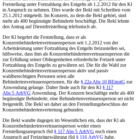
Freistellung unter Fortzahlung des Entgelts ab 1.2.2012 für den Kl
in Anspruch zu nehmen. Dies wurde der Bekl mit Schreiben vom
25.1.2012 mitgeteilt. Im Konzern, zu dem die Bekl gehört, sind
mehr als 400 begünstigte Behinderte beschäftigt. Die Bekl lehnte
den Antrag auf Dienstfreistellung telefonisch ab.
Der
Kl
begehrt die Feststellung, dass er als
Konzernbehindertenvertrauensperson seit 1.2.2012 von der
Arbeitsleistung unter Fortzahlung des Entgelts freizustellen sei,
hilfsweise, dass ihm als Konzernbehindertenvertrauensperson die
zur Erfüllung seiner Obliegenheiten erforderliche Freizeit unter
Fortzahlung des Entgelts zu gewähren sei. Die für die Wahl zur
Konzernbehindertenvertrauensperson aktiv und passiv
wahlberechtigten Personen seien alle
Behindertenvertrauenspersonen, für die
§ 22a Abs 10 BEinstG
zur
Anwendung gelange. Daher finde auch für den Kl
§ 117
Abs 5 ArbVG
Anwendung. Der Konzern beschäftige mehr als 400
begünstigte Behinderte, eine Behindertenvertrauensperson sei nicht
freigestellt. Die Bekl sei daher an den Freistellungsbeschluss der
Konzernbehindertenvertretung gebunden.
Die
Bekl
wandte dagegen im Wesentlichen ein, dass der Kl als
Konzernbehindertenvertrauensperson
weder einen
Freistellungsanspruch iSd
§ 117 Abs 5 ArbVG
noch einen
Anspruch auf Freizeitgewährung iSd
§ 116 ArbVG
habe.