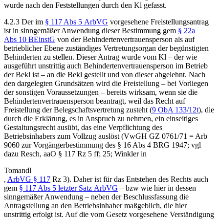
wurde nach den Feststellungen durch den Kl gefasst.
4.2.3
Der im
§ 117 Abs 5 ArbVG
vorgesehene Freistellungsantrag
ist in sinngemäßer Anwendung dieser Bestimmung gem
§ 22a
Abs 10 BEinstG
von der Behindertenvertrauensperson als auf
betrieblicher Ebene zuständiges Vertretungsorgan der begünstigten
Behinderten zu stellen. Dieser Antrag wurde vom Kl – der wie
ausgeführt unstrittig auch Behindertenvertrauensperson im Betrieb
der Bekl ist – an die Bekl gestellt und von dieser abgelehnt. Nach
den dargelegten Grundsätzen wird die Freistellung – bei Vorliegen
der sonstigen Voraussetzungen – bereits wirksam, wenn sie die
Behindertenvertrauensperson beantragt, weil das Recht auf
Freistellung der Belegschaftsvertretung zusteht (
9 ObA 133/12t
), die
durch die Erklärung, es in Anspruch zu nehmen, ein einseitiges
Gestaltungsrecht ausübt, das eine Verpflichtung des
Betriebsinhabers zum Vollzug auslöst (
VwGH
GZ 0761/71
=
Arb
9060
zur Vorgängerbestimmung des § 16 Abs 4 BRG 1947; vgl
dazu
Resch
, aaO § 117 Rz 5 ff; 25;
Winkler
in
Tomandl
,
ArbVG § 117
Rz 3
). Daher ist für das Entstehen des Rechts auch
gem
§ 117 Abs 5 letzter Satz ArbVG
– bzw wie hier in dessen
sinngemäßer Anwendung – neben der Beschlussfassung die
Antragstellung an den Betriebsinhaber maßgeblich, die hier
unstrittig erfolgt ist. Auf die vom Gesetz vorgesehene Verständigung