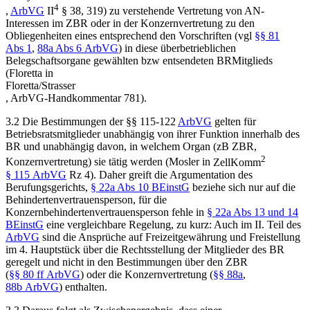
4
,
ArbVG
II
§ 38, 319) zu verstehende Vertretung von AN-
Interessen im ZBR oder in der Konzernvertretung zu den
Obliegenheiten eines entsprechend den Vorschriften (vgl
§§ 81
Abs 1
,
88a Abs 6 ArbVG
) in diese überbetrieblichen
Belegschaftsorgane gewählten bzw entsendeten BRMitglieds
(
Floretta
in
Floretta/Strasser
,
ArbVG-Handkommentar
781).
3.2
Die Bestimmungen der §§ 115-122
ArbVG
gelten für
Betriebsratsmitglieder unabhängig von ihrer Funktion innerhalb des
BR und unabhängig davon, in welchem Organ (zB ZBR,
2
Konzernvertretung) sie tätig werden (
Mosler
in
ZellKomm
§ 115 ArbVG
Rz 4
). Daher greift die Argumentation des
Berufungsgerichts,
§ 22a Abs 10 BEinstG
beziehe sich nur auf die
Behindertenvertrauensperson, für die
Konzernbehindertenvertrauensperson fehle in
§ 22a Abs 13 und 14
BEinstG
eine vergleichbare Regelung, zu kurz: Auch im II. Teil des
ArbVG
sind die Ansprüche auf Freizeitgewährung und Freistellung
im 4. Hauptstück über die Rechtsstellung der Mitglieder des BR
geregelt und nicht in den Bestimmungen über den ZBR
(
§§ 80 ff ArbVG
) oder die Konzernvertretung (
§§ 88a
,
88b ArbVG
) enthalten.