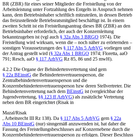
BR (ZBR) für eines seiner Mitglieder die Freistellung von der
Arbeitsleistung unter Fortzahlung des Entgelts in Anspruch nehmen
kann, dem Betriebsinhaber schriftlich mitzuteilen, in dessen Betrieb
das freizustellende Betriebsratsmitglied beschäftigt ist. In einem
zweiten Schritt ist ein Freistellungsantrag dieses BR (ZBR) an den
Betriebsinhaber erforderlich, der auch der Konzernleitung
bekanntzugeben ist (vgl auch
§ 32a Abs 3 BRGO
1974). Die
Freistellung wird wirksam, wenn die – noch näher zu erörternden –
sonstigen Voraussetzungen des
§ 117 Abs 5 ArbVG
vorliegen und
der Antrag gestellt wird (
§ 32a Abs 1 BRGO
1974;
Floretta
, aaO
791;
Resch
, aaO
§ 117 ArbVG
Rz 85, 86 und 25 mwH).
4.2.2
Die Organe der Behindertenvertretung sind gem
§ 22a BEinstG
die Behindertenvertrauensperson, die
Zentralbehindertenvertrauensperson und die
Konzernbehindertenvertrauensperson bzw deren Stellvertreter. Die
Behindertenvertretung nach dem
BEinstG
ist (vergleichbar der
Jugendvertretung,
§§ 123 ff ArbVG
) als zusätzliche Vertretung
neben dem BR eingerichtet (
Risak
in
Mazal/Risak
,
Arbeitsrecht III
Rz 138). Da
§ 117 Abs 5 ArbVG
gem
§ 22a
Abs 10 BEinstG
(nur) sinngemäß anzuwenden ist, hat daher die
Fassung des Freistellungsbeschlusses auf Konzernebene durch die
Konzernbehindertenvertrauensperson zu erfolgen. Dieser Beschluss