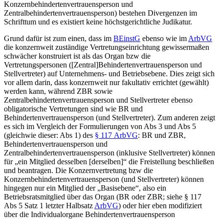
Konzernbehindertenvertrauensperson und
Zentralbehindertenvertrauensperson) bestehen Divergenzen im
Schrifttum und es existiert keine höchstgerichtliche Judikatur.
Grund dafür ist zum einen, dass im
BEinstG
ebenso wie im
ArbVG
die konzernweit zuständige Vertretungseinrichtung gewissermaßen
schwächer konstruiert ist als das Organ bzw die
Vertretungspersonen ([Zentral]Behindertenvertrauensperson und
Stellvertreter) auf Unternehmens- und Betriebsebene. Dies zeigt sich
vor allem darin, dass konzernweit nur fakultativ errichtet (gewählt)
werden kann, während ZBR sowie
Zentralbehindertenvertrauensperson und Stellvertreter ebenso
obligatorische Vertretungen sind wie BR und
Behindertenvertrauensperson (und Stellvertreter). Zum anderen zeigt
es sich im Vergleich der Formulierungen von Abs 3 und Abs 5
(gleichwie dieser: Abs 1) des
§ 117 ArbVG
: BR und ZBR,
Behindertenvertrauensperson und
Zentralbehindertenvertrauensperson (inklusive Stellvertreter) können
für „ein Mitglied desselben [derselben]“ die Freistellung beschließen
und beantragen. Die Konzernvertretung bzw die
Konzernbehindertenvertrauensperson (und Stellvertreter) können
hingegen nur ein Mitglied der „Basisebene“, also ein
Betriebsratsmitglied über das Organ (BR oder ZBR; siehe § 117
Abs 5 Satz 1 letzter Halbsatz
ArbVG
) oder hier eben modifiziert
über die Individualorgane Behindertenvertrauensperson