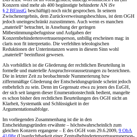
Konzern sind mehr als 400 begünstigte behinderte AN iSv
§ 2 BEinstG
beschäftigt) noch nicht gesprochen. In seinem
Zwischenergebnis, dem Zurückverweisungsbeschluss, ist dem OGH
jedoch uneingeschränkt zuzustimmen. Auch wenn es manchen
„materiell“ betrachtet, in Ansehung der geringen
Mitbestimmungsbefugnisse und Aufgaben der
Konzernbehindertenvertrauensperson, unbillig erscheinen mag:
in
claris non fit interpretatio
. Die verfehlten teleologischen
Reduktionen der Unterinstanzen waren in diesem Sinn wohl
„materiell“ beeinflusst gewesen.
Als vorbildlich ist die Gliederung der rechtlichen Beurteilung in
formelle und materielle Anspruchsvoraussetzungen zu bezeichnen.
Die in letzter Zeit zu beobachtende Nummerierung bzw
ziffernmäßige Gliederung der Entscheidungsgründe scheint jedoch
entbehrlich zu sein. Denn im Gegensatz etwa zu jenen des EuGH,
der sich seit langem dieser Enumerationstechnik bedient, mangelte
es schon bisher den rechtlichen Beurteilungen des OGH nicht an
Klarheit, Systematik und Schlüssigkeit in der
Argumentationsabfolge.
Im vorliegenden Zusammenhang ist die in den
Entscheidungsgründen erwähnte – höchstwahrscheinlich zum
gleichen Konzern ergangene – E des
OGH
vom 29.6.2009,
9 ObA
41/08g
(Unanfechtbarkeit einer Zentralbehindertenvertrauensperson-