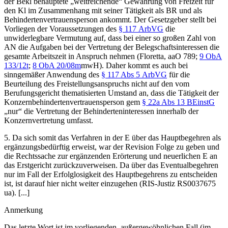
der Bekl behauptete „weitreichende“ Gewährung von Freizeit für
den Kl im Zusammenhang mit seiner Tätigkeit als BR und als
Behindertenvertrauensperson ankommt. Der Gesetzgeber stellt bei
Vorliegen der Voraussetzungen des
§ 117 ArbVG
die
unwiderlegbare Vermutung auf, dass bei einer so großen Zahl von
AN die Aufgaben bei der Vertretung der Belegschaftsinteressen die
gesamte Arbeitszeit in Anspruch nehmen (
Floretta
, aaO 789;
9 ObA
133/12t
;
8 ObA 20/08m
mwH). Daher kommt es auch bei
sinngemäßer Anwendung des
§ 117 Abs 5 ArbVG
für die
Beurteilung des Freistellungsanspruchs nicht auf den vom
Berufungsgericht thematisierten Umstand an, dass die Tätigkeit der
Konzernbehindertenvertrauensperson gem
§ 22a Abs 13 BEinstG
„nur“ die Vertretung der Behinderteninteressen innerhalb der
Konzernvertretung umfasst.
5.
Da sich somit das Verfahren in der E über das Hauptbegehren als
ergänzungsbedürftig erweist, war der Revision Folge zu geben und
die Rechtssache zur ergänzenden Erörterung und neuerlichen E an
das Erstgericht zurückzuverweisen. Da über das Eventualbegehren
nur im Fall der Erfolglosigkeit des Hauptbegehrens zu entscheiden
ist, ist darauf hier nicht weiter einzugehen (RIS-Justiz RS0037675
ua). [...]
Anmerkung
Das letzte Wort ist im vorliegenden, außergewöhnlichen Fall (im