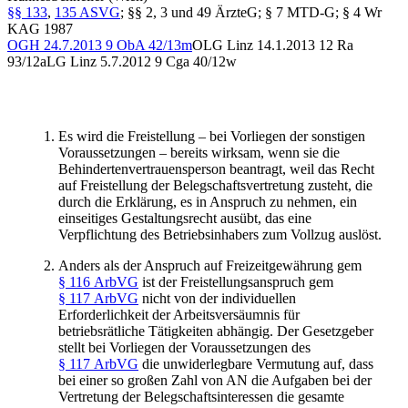
§§ 133
,
135 ASVG
; §§ 2, 3 und 49 ÄrzteG; § 7 MTD-G; § 4 Wr
KAG 1987
OGH
24.7.2013
9 ObA 42/13m
OLG Linz
14.1.2013
12 Ra
93/12a
LG Linz
5.7.2012 9
Cga 40/12w
Es wird die Freistellung – bei Vorliegen der sonstigen
Voraussetzungen – bereits wirksam, wenn sie die
Behindertenvertrauensperson beantragt, weil das Recht
auf Freistellung der Belegschaftsvertretung zusteht, die
durch die Erklärung, es in Anspruch zu nehmen, ein
einseitiges Gestaltungsrecht ausübt, das eine
Verpflichtung des Betriebsinhabers zum Vollzug auslöst.
Anders als der Anspruch auf Freizeitgewährung gem
§ 116 ArbVG
ist der Freistellungsanspruch gem
§ 117 ArbVG
nicht von der individuellen
Erforderlichkeit der Arbeitsversäumnis für
betriebsrätliche Tätigkeiten abhängig. Der Gesetzgeber
stellt bei Vorliegen der Voraussetzungen des
§ 117 ArbVG
die unwiderlegbare Vermutung auf, dass
bei einer so großen Zahl von AN die Aufgaben bei der
Vertretung der Belegschaftsinteressen die gesamte