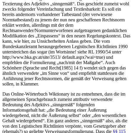
Textierung des Adjektivs „sinngemäß“. Das geschieht zumeist wohl
zwecks folgender Vereinfachung und Textlesbarkeit: Es soll ein
bereits andernorts vorhandener Tatbestand (der verwiesene
Normtatbestand) zu jenem der nun neu geschaffenen Rechtsnorm
erklärt werden, allerdings mit der dem
Rechtsanwender/Normunterworfenen aufgetragenen gedanklichen
Modifikation des „Einpassens“ in den neuen Regelungskontext. Das
kann, wie hier, zu Unsicherheiten Anlass geben. Die vom
Bundeskanzleramt herausgegebenen Legistischen Richtlinien 1990
unterstreichen das sogar (im Wortsinne! siehe RL 1990/54 unter
http://www.bka.gv.at/site/3513/ default.aspx?wai=true) und
empfehlen die Formulierung „nach/mit der Maßgabe“. Auch
Schönherr
(
Sprache und Recht
[1985] 14 f) wendet sich gegen das
ähnlich verwendete „im Sinne von“ und empfiehlt stattdessen die
Anführung jener Rechtsnormen, die gemäß der Verweisung gelten
sollen, in Klammer.
Das Online-Wörterbuch
Wiktionary
ist zu entnehmen, dass die im
allgemeinen Sprachgebrauch zumeist attributiv verwendete
Bedeutung des Adjektivs „sinngemäß“ folgenden
Informationsgehalt hat:
„die Bedeutung einer Äußerung
wiedergebend, nicht die Äußerung selbst“
oder „den wesentlichen
Gehalt wiedergebend“. Ein ganz anderes „sinngemäß“ also, als die
von den Legistischen Richtlinien verpönte, vom Gesetzgeber aber
(ehemals?) so geliebte Verweisungsformulierung. Dass die
§§ 115