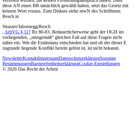
vertreten werden, die keinen Freistellungsanspruch haben. Dass
diese AN einen BR tatsächlich gewählt haben, setzt das Gesetz mit
keinem Wort voraus. Zum Diskurs siehe mwN des Schrifttums
Resch
in
Strasser/Jabornegg/Resch
,
ArbVG § 117
Rz 80-83
. Bedauerlicherweise geht der OGH im
vorliegenden, „sinngemäß“ gleichen Fall auf diese Fragen nicht
näher ein. Wie die Erstinstanz entschieden hat und ob der dieser E
zugrunde liegende Konflikt bereits gelöst ist, ist nicht bekannt.
Newsletter
Kontakt
Impressum
Datenschutzerklärung
Sonstige
Bestimmungen
Barrierefreiheitserklärung
Cookie-Einstellungen
©
2026
Das Recht der Arbeit