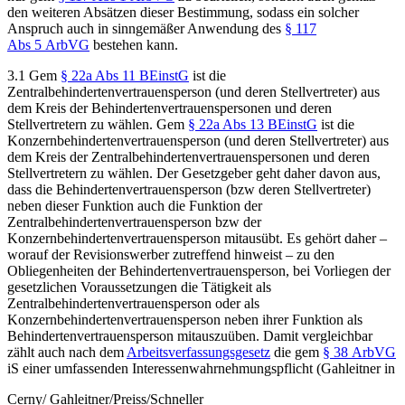
den weiteren Absätzen dieser Bestimmung, sodass ein solcher
Anspruch auch in sinngemäßer Anwendung des
§ 117
Abs 5 ArbVG
bestehen kann.
3.1
Gem
§ 22a Abs 11 BEinstG
ist die
Zentralbehindertenvertrauensperson (und deren Stellvertreter) aus
dem Kreis der Behindertenvertrauenspersonen und deren
Stellvertretern zu wählen. Gem
§ 22a Abs 13 BEinstG
ist die
Konzernbehindertenvertrauensperson (und deren Stellvertreter) aus
dem Kreis der Zentralbehindertenvertrauenspersonen und deren
Stellvertretern zu wählen. Der Gesetzgeber geht daher davon aus,
dass die Behindertenvertrauensperson (bzw deren Stellvertreter)
neben dieser Funktion auch die Funktion der
Zentralbehindertenvertrauensperson bzw der
Konzernbehindertenvertrauensperson mitausübt. Es gehört daher –
worauf der Revisionswerber zutreffend hinweist – zu den
Obliegenheiten der Behindertenvertrauensperson, bei Vorliegen der
gesetzlichen Voraussetzungen die Tätigkeit als
Zentralbehindertenvertrauensperson oder als
Konzernbehindertenvertrauensperson
neben ihrer Funktion als
Behindertenvertrauensperson mitauszuüben. Damit vergleichbar
zählt auch nach dem
Arbeitsverfassungsgesetz
die gem
§ 38 ArbVG
iS einer umfassenden Interessenwahrnehmungspflicht (
Gahleitner
in
Cerny/ Gahleitner/Preiss/Schneller