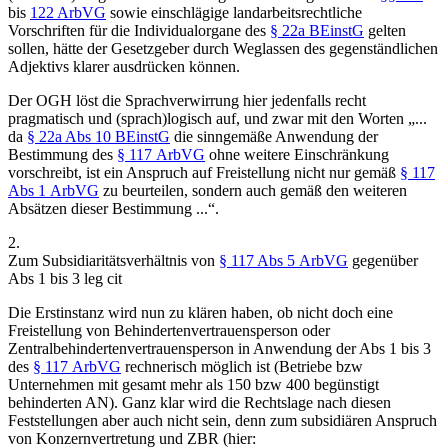
bis
122 ArbVG
sowie einschlägige landarbeitsrechtliche
Vorschriften für die Individualorgane des
§ 22a BEinstG
gelten
sollen, hätte der Gesetzgeber durch Weglassen des gegenständlichen
Adjektivs klarer ausdrücken können.
Der OGH löst die Sprachverwirrung hier jedenfalls recht
pragmatisch und (sprach)logisch auf, und zwar mit den Worten
„...
da
§ 22a Abs 10 BEinstG
die sinngemäße Anwendung der
Bestimmung des
§ 117 ArbVG
ohne weitere Einschränkung
vorschreibt, ist ein Anspruch auf Freistellung nicht nur gemäß
§ 117
Abs 1 ArbVG
zu beurteilen, sondern auch gemäß den weiteren
Absätzen dieser Bestimmung ...“
.
2.
Zum Subsidiaritätsverhältnis von
§ 117 Abs 5 ArbVG
gegenüber
Abs 1 bis 3 leg cit
Die Erstinstanz wird nun zu klären haben, ob nicht doch eine
Freistellung von Behindertenvertrauensperson oder
Zentralbehindertenvertrauensperson in Anwendung der Abs 1 bis 3
des
§ 117 ArbVG
rechnerisch möglich ist (Betriebe bzw
Unternehmen mit gesamt mehr als 150 bzw 400 begünstigt
behinderten AN). Ganz klar wird die Rechtslage nach diesen
Feststellungen aber auch nicht sein, denn zum subsidiären Anspruch
von Konzernvertretung und ZBR (hier: