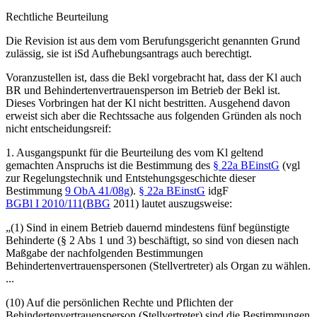
Rechtliche Beurteilung
Die Revision ist aus dem vom Berufungsgericht genannten Grund
zulässig, sie ist iSd Aufhebungsantrags auch berechtigt.
Voranzustellen ist, dass die Bekl vorgebracht hat, dass der Kl auch
BR und Behindertenvertrauensperson im Betrieb der Bekl ist.
Dieses Vorbringen hat der Kl nicht bestritten. Ausgehend davon
erweist sich aber die Rechtssache aus folgenden Gründen als noch
nicht entscheidungsreif:
1.
Ausgangspunkt für die Beurteilung des vom Kl geltend
gemachten Anspruchs ist die Bestimmung des
§ 22a BEinstG
(vgl
zur Regelungstechnik und Entstehungsgeschichte dieser
Bestimmung
9 ObA 41/08g
).
§ 22a BEinstG
idgF
BGBl I 2010/111
(
BBG
2011) lautet auszugsweise:
„(1) Sind in einem Betrieb dauernd mindestens fünf begünstigte
Behinderte (§ 2 Abs 1 und 3) beschäftigt, so sind von diesen nach
Maßgabe der nachfolgenden Bestimmungen
Behindertenvertrauenspersonen (Stellvertreter) als Organ zu wählen.
...
(10) Auf die persönlichen Rechte und Pflichten der
Behindertenvertrauensperson (Stellvertreter) sind die Bestimmungen