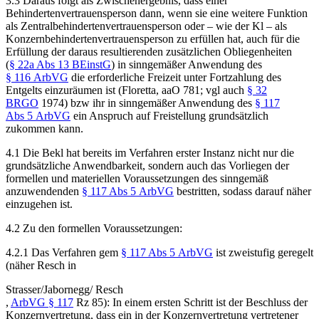
3.3
Daraus folgt als Zwischenergebnis, dass einer
Behindertenvertrauensperson dann, wenn sie eine weitere Funktion
als Zentralbehindertenvertrauensperson oder – wie der Kl – als
Konzernbehindertenvertrauensperson zu erfüllen hat, auch für die
Erfüllung der daraus resultierenden zusätzlichen Obliegenheiten
(
§ 22a Abs 13 BEinstG
) in sinngemäßer Anwendung des
§ 116 ArbVG
die erforderliche Freizeit unter Fortzahlung des
Entgelts einzuräumen ist (
Floretta
, aaO 781; vgl auch
§ 32
BRGO
1974) bzw ihr in sinngemäßer Anwendung des
§ 117
Abs 5 ArbVG
ein Anspruch auf Freistellung grundsätzlich
zukommen kann.
4.1
Die Bekl hat bereits im Verfahren erster Instanz nicht nur die
grundsätzliche Anwendbarkeit, sondern auch das Vorliegen der
formellen und materiellen Voraussetzungen des sinngemäß
anzuwendenden
§ 117 Abs 5 ArbVG
bestritten, sodass darauf näher
einzugehen ist.
4.2
Zu den
formellen
Voraussetzungen:
4.2.1
Das Verfahren gem
§ 117 Abs 5 ArbVG
ist zweistufig geregelt
(näher
Resch
in
Strasser/Jabornegg/ Resch
,
ArbVG § 117
Rz 85
): In einem ersten Schritt ist der Beschluss der
Konzernvertretung, dass ein in der Konzernvertretung vertretener