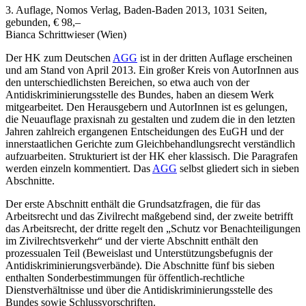
3. Auflage, Nomos Verlag, Baden-Baden 2013, 1031 Seiten,
gebunden, € 98,–
Bianca
Schrittwieser
(Wien)
Der HK zum Deutschen
AGG
ist in der dritten Auflage erscheinen
und am Stand von April 2013. Ein großer Kreis von AutorInnen aus
den unterschiedlichsten Bereichen, so etwa auch von der
Antidiskriminierungsstelle des Bundes, haben an diesem Werk
mitgearbeitet. Den Herausgebern und AutorInnen ist es gelungen,
die Neuauflage praxisnah zu gestalten und zudem die in den letzten
Jahren zahlreich ergangenen Entscheidungen des EuGH und der
innerstaatlichen Gerichte zum Gleichbehandlungsrecht verständlich
aufzuarbeiten. Strukturiert ist der HK eher klassisch. Die Paragrafen
werden einzeln kommentiert. Das
AGG
selbst gliedert sich in sieben
Abschnitte.
Der erste Abschnitt enthält die Grundsatzfragen, die für das
Arbeitsrecht und das Zivilrecht maßgebend sind, der zweite betrifft
das Arbeitsrecht, der dritte regelt den „Schutz vor Benachteiligungen
im Zivilrechtsverkehr“ und der vierte Abschnitt enthält den
prozessualen Teil (Beweislast und Unterstützungsbefugnis der
Antidiskriminierungsverbände). Die Abschnitte fünf bis sieben
enthalten Sonderbestimmungen für öffentlich-rechtliche
Dienstverhältnisse und über die Antidiskriminierungsstelle des
Bundes sowie Schlussvorschriften.