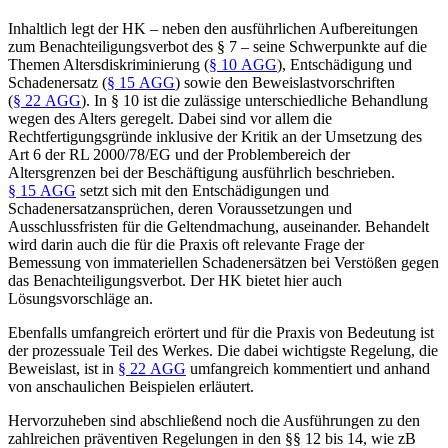
Inhaltlich legt der HK – neben den ausführlichen Aufbereitungen
zum Benachteiligungsverbot des § 7 – seine Schwerpunkte auf die
Themen Altersdiskriminierung (
§ 10 AGG
), Entschädigung und
Schadenersatz (
§ 15 AGG
) sowie den Beweislastvorschriften
(
§ 22 AGG
). In § 10 ist die zulässige unterschiedliche Behandlung
wegen des Alters geregelt. Dabei sind vor allem die
Rechtfertigungsgründe inklusive der Kritik an der Umsetzung des
Art 6 der RL 2000/78/EG und der Problembereich der
Altersgrenzen bei der Beschäftigung ausführlich beschrieben.
§ 15 AGG
setzt sich mit den Entschädigungen und
Schadenersatzansprüchen, deren Voraussetzungen und
Ausschlussfristen für die Geltendmachung, auseinander. Behandelt
wird darin auch die für die Praxis oft relevante Frage der
Bemessung von immateriellen Schadenersätzen bei Verstößen gegen
das Benachteiligungsverbot. Der HK bietet hier auch
Lösungsvorschläge an.
Ebenfalls umfangreich erörtert und für die Praxis von Bedeutung ist
der prozessuale Teil des Werkes. Die dabei wichtigste Regelung, die
Beweislast, ist in
§ 22 AGG
umfangreich kommentiert und anhand
von anschaulichen Beispielen erläutert.
Hervorzuheben sind abschließend noch die Ausführungen zu den
zahlreichen präventiven Regelungen in den §§ 12 bis 14, wie zB