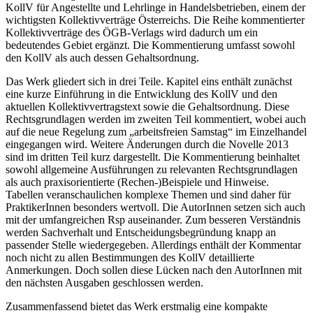
KollV für Angestellte und Lehrlinge in Handelsbetrieben, einem der
wichtigsten Kollektivverträge Österreichs. Die Reihe kommentierter
Kollektivverträge des ÖGB-Verlags wird dadurch um ein
bedeutendes Gebiet ergänzt. Die Kommentierung umfasst sowohl
den KollV als auch dessen Gehaltsordnung.
Das Werk gliedert sich in drei Teile. Kapitel eins enthält zunächst
eine kurze Einführung in die Entwicklung des KollV und den
aktuellen Kollektivvertragstext sowie die Gehaltsordnung. Diese
Rechtsgrundlagen werden im zweiten Teil kommentiert, wobei auch
auf die neue Regelung zum „arbeitsfreien Samstag“ im Einzelhandel
eingegangen wird. Weitere Änderungen durch die Novelle 2013
sind im dritten Teil kurz dargestellt. Die Kommentierung beinhaltet
sowohl allgemeine Ausführungen zu relevanten Rechtsgrundlagen
als auch praxisorientierte (Rechen-)Beispiele und Hinweise.
Tabellen veranschaulichen komplexe Themen und sind daher für
PraktikerInnen besonders wertvoll. Die AutorInnen setzen sich auch
mit der umfangreichen Rsp auseinander. Zum besseren Verständnis
werden Sachverhalt und Entscheidungsbegründung knapp an
passender Stelle wiedergegeben. Allerdings enthält der Kommentar
noch nicht zu allen Bestimmungen des KollV detaillierte
Anmerkungen. Doch sollen diese Lücken nach den AutorInnen mit
den nächsten Ausgaben geschlossen werden.
Zusammenfassend bietet das Werk erstmalig eine kompakte