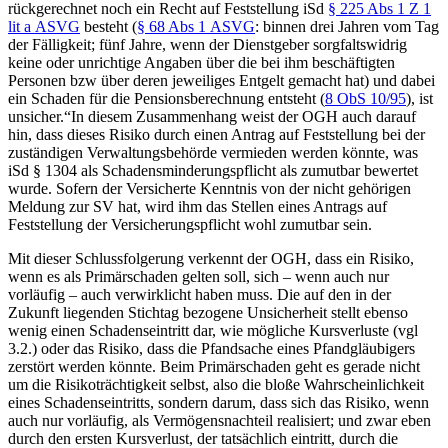
rückgerechnet noch ein Recht auf Feststellung iSd
§ 225 Abs 1 Z 1
lit a ASVG
besteht (
§ 68 Abs 1 ASVG
: binnen drei Jahren vom Tag
der Fälligkeit; fünf Jahre, wenn der Dienstgeber sorgfaltswidrig
keine oder unrichtige Angaben über die bei ihm beschäftigten
Personen bzw über deren jeweiliges Entgelt gemacht hat) und dabei
ein Schaden für die Pensionsberechnung entsteht (
8 ObS 10/95
), ist
unsicher.“
In diesem Zusammenhang weist der OGH auch darauf
hin, dass dieses Risiko durch einen Antrag auf Feststellung bei der
zuständigen Verwaltungsbehörde vermieden werden könnte, was
iSd § 1304 als Schadensminderungspflicht als zumutbar bewertet
wurde. Sofern der Versicherte Kenntnis von der nicht gehörigen
Meldung zur SV hat, wird ihm das Stellen eines Antrags auf
Feststellung der Versicherungspflicht wohl zumutbar sein.
Mit dieser Schlussfolgerung verkennt der OGH, dass ein Risiko,
wenn es als Primärschaden gelten soll, sich – wenn auch nur
vorläufig – auch verwirklicht haben muss. Die auf den in der
Zukunft liegenden Stichtag bezogene Unsicherheit stellt ebenso
wenig einen Schadenseintritt dar, wie
mögliche
Kursverluste
(vgl
3.2.) oder das Risiko, dass die Pfandsache eines Pfandgläubigers
zerstört werden könnte. Beim Primärschaden geht es gerade nicht
um die Risikoträchtigkeit selbst, also die bloße Wahrscheinlichkeit
eines Schadenseintritts, sondern darum, dass sich das Risiko, wenn
auch nur vorläufig, als Vermögensnachteil realisiert; und zwar eben
durch den ersten Kursverlust, der
tatsächlich
eintritt, durch die