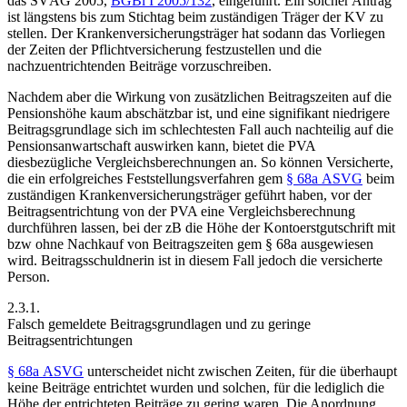
das SVÄG 2005,
BGBl I 2005/132
, eingeführt. Ein solcher Antrag
ist längstens bis zum Stichtag beim zuständigen Träger der KV zu
stellen. Der Krankenversicherungsträger hat sodann das Vorliegen
der Zeiten der Pflichtversicherung festzustellen und die
nachzuentrichtenden Beiträge vorzuschreiben.
Nachdem aber die Wirkung von zusätzlichen Beitragszeiten auf die
Pensionshöhe kaum abschätzbar ist, und eine signifikant niedrigere
Beitragsgrundlage sich im schlechtesten Fall auch nachteilig auf die
Pensionsanwartschaft auswirken kann, bietet die PVA
diesbezügliche Vergleichsberechnungen an. So können Versicherte,
die ein erfolgreiches Feststellungsverfahren gem
§ 68a ASVG
beim
zuständigen Krankenversicherungsträger geführt haben,
vor
der
Beitragsentrichtung von der PVA eine Vergleichsberechnung
durchführen lassen, bei der zB die Höhe der Kontoerstgutschrift mit
bzw ohne Nachkauf von Beitragszeiten gem § 68a ausgewiesen
wird. Beitragsschuldnerin ist in diesem Fall jedoch die versicherte
Person.
2.3.1.
Falsch gemeldete Beitragsgrundlagen und zu geringe
Beitragsentrichtungen
§ 68a ASVG
unterscheidet nicht zwischen Zeiten, für die überhaupt
keine Beiträge entrichtet wurden und solchen, für die lediglich die
Höhe der entrichteten Beiträge zu gering waren. Die Anordnung,