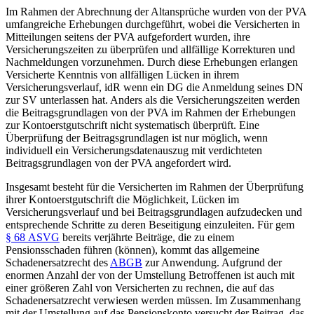
Im Rahmen der Abrechnung der Altansprüche wurden von der PVA
umfangreiche Erhebungen durchgeführt, wobei die Versicherten in
Mitteilungen seitens der PVA aufgefordert wurden, ihre
Versicherungszeiten zu überprüfen und allfällige Korrekturen und
Nachmeldungen vorzunehmen. Durch diese Erhebungen erlangen
Versicherte Kenntnis von allfälligen Lücken in ihrem
Versicherungsverlauf, idR wenn ein DG die Anmeldung seines DN
zur SV unterlassen hat. Anders als die Versicherungszeiten werden
die Beitragsgrundlagen von der PVA im Rahmen der Erhebungen
zur Kontoerstgutschrift nicht systematisch überprüft. Eine
Überprüfung der Beitragsgrundlagen ist nur möglich, wenn
individuell ein Versicherungsdatenauszug mit verdichteten
Beitragsgrundlagen von der PVA angefordert wird.
Insgesamt besteht für die Versicherten im Rahmen der Überprüfung
ihrer Kontoerstgutschrift die Möglichkeit, Lücken im
Versicherungsverlauf und bei Beitragsgrundlagen aufzudecken und
entsprechende Schritte zu deren Beseitigung einzuleiten. Für gem
§ 68 ASVG
bereits verjährte Beiträge, die zu einem
Pensionsschaden führen (können), kommt das allgemeine
Schadenersatzrecht des
ABGB
zur Anwendung. Aufgrund der
enormen Anzahl der von der Umstellung Betroffenen ist auch mit
einer größeren Zahl von Versicherten zu rechnen, die auf das
Schadenersatzrecht verwiesen werden müssen. Im Zusammenhang
mit der Umstellung auf das Pensionskonto versucht der Beitrag, das