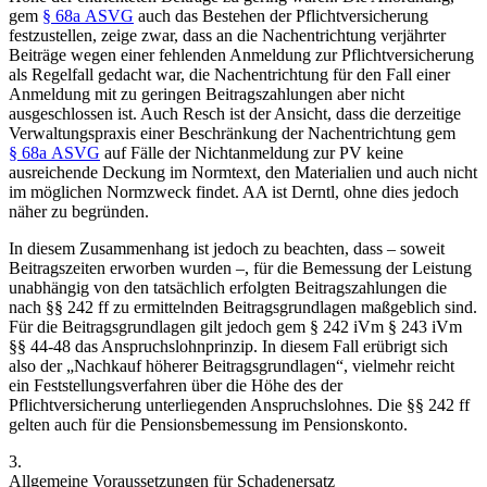
gem
§ 68a ASVG
auch das Bestehen der Pflichtversicherung
festzustellen, zeige zwar, dass an die Nachentrichtung verjährter
Beiträge wegen einer fehlenden Anmeldung zur Pflichtversicherung
als Regelfall gedacht war, die Nachentrichtung für den Fall einer
Anmeldung mit zu geringen Beitragszahlungen aber nicht
ausgeschlossen ist.
Auch
Resch
ist der Ansicht, dass die derzeitige
Verwaltungspraxis einer Beschränkung der Nachentrichtung gem
§ 68a ASVG
auf Fälle der Nichtanmeldung zur PV keine
ausreichende Deckung im Normtext, den Materialien und auch nicht
im möglichen Normzweck findet. AA ist
Derntl
,
ohne dies jedoch
näher zu begründen.
In diesem Zusammenhang ist jedoch zu beachten, dass – soweit
Beitragszeiten erworben wurden –, für die Bemessung der Leistung
unabhängig von den tatsächlich erfolgten Beitragszahlungen die
nach §§ 242 ff zu ermittelnden Beitragsgrundlagen maßgeblich sind.
Für die Beitragsgrundlagen gilt jedoch gem § 242 iVm § 243 iVm
§§ 44-48 das Anspruchslohnprinzip. In diesem Fall erübrigt sich
also der „Nachkauf höherer Beitragsgrundlagen“, vielmehr reicht
ein Feststellungsverfahren über die Höhe des der
Pflichtversicherung unterliegenden Anspruchslohnes. Die §§ 242 ff
gelten auch für die Pensionsbemessung im Pensionskonto.
3.
Allgemeine Voraussetzungen für Schadenersatz