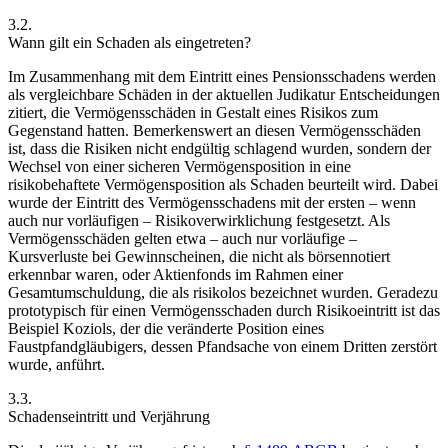
3.2.
Wann gilt ein Schaden als eingetreten?
Im Zusammenhang mit dem Eintritt eines Pensionsschadens werden
als vergleichbare Schäden in der aktuellen Judikatur Entscheidungen
zitiert, die Vermögensschäden in Gestalt eines Risikos zum
Gegenstand hatten. Bemerkenswert an diesen Vermögensschäden
ist, dass die Risiken nicht endgültig schlagend wurden, sondern der
Wechsel von einer sicheren Vermögensposition in eine
risikobehaftete Vermögensposition als Schaden beurteilt wird. Dabei
wurde der Eintritt des Vermögensschadens mit der ersten – wenn
auch nur vorläufigen – Risikoverwirklichung festgesetzt. Als
Vermögensschäden gelten etwa – auch nur vorläufige –
Kursverluste bei Gewinnscheinen, die nicht als börsennotiert
erkennbar waren,
oder Aktienfonds im Rahmen einer
Gesamtumschuldung, die als risikolos bezeichnet wurden.
Geradezu
prototypisch für einen Vermögensschaden durch Risikoeintritt ist das
Beispiel
Koziols
,
der die veränderte Position eines
Faustpfandgläubigers, dessen Pfandsache von einem Dritten zerstört
wurde, anführt.
3.3.
Schadenseintritt und Verjährung