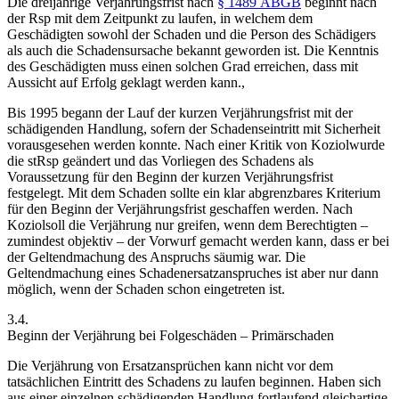
Die dreijährige Verjährungsfrist nach
§ 1489 ABGB
beginnt nach
der Rsp
mit dem Zeitpunkt zu laufen, in welchem dem
Geschädigten sowohl der Schaden und die Person des Schädigers
als auch die Schadensursache bekannt geworden ist.
Die Kenntnis
des Geschädigten muss einen solchen Grad erreichen, dass mit
Aussicht auf Erfolg geklagt werden kann.
,
Bis 1995 begann der Lauf der kurzen Verjährungsfrist mit der
schädigenden Handlung
, sofern der Schadenseintritt mit Sicherheit
vorausgesehen werden konnte. Nach einer Kritik von
Koziol
wurde
die stRsp
geändert und das Vorliegen des Schadens als
Voraussetzung für den Beginn der kurzen Verjährungsfrist
festgelegt. Mit dem Schaden sollte ein klar abgrenzbares Kriterium
für den Beginn der Verjährungsfrist geschaffen werden. Nach
Koziol
soll die Verjährung nur greifen, wenn dem Berechtigten –
zumindest objektiv – der Vorwurf gemacht werden kann, dass er bei
der Geltendmachung des Anspruchs säumig war. Die
Geltendmachung eines Schadenersatzanspruches ist aber nur dann
möglich, wenn der Schaden schon eingetreten ist.
3.4.
Beginn der Verjährung bei Folgeschäden – Primärschaden
Die Verjährung von Ersatzansprüchen kann nicht vor dem
tatsächlichen Eintritt des Schadens zu laufen beginnen.
Haben sich
aus einer einzelnen schädigenden Handlung fortlaufend gleichartige