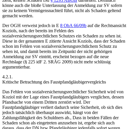
zieht, keinen Schaden iSd
§ 1293 ABGB
darstellen. Demnach
könne auch die bloße Unterlassung der Anmeldung zur SV sofern
sie zu keinem Vermögensnachteil führt, nicht als Schaden geltend
gemacht werden.
Der OGH verweist jedoch in E
8 ObA 66/09b
auf die Rechtsansicht
Koziols
, nach der bereits im Fehlen des
sozialversicherungsrechtlichen Schutzes ein Schaden zu sehen ist.
Diese in der genannten E zitierte Ansicht
Koziols
,
dass der Schaden
schon im Fehlen von sozialversicherungsrechtlichem Schutz zu
sehen ist, und damit bereits im Zeitpunkt der nicht gehörigen
Anmeldung zur SV eintritt, erscheint bezogen auf die neue
Rechtslage (§ 225 idF 2. SRÄG 2009) nicht mehr schlüssig
argumentierbar.
4.2.1.
Kritische Betrachtung des Faustpfandgläubigervergleichs
Das Fehlen von sozialversicherungsrechtlicher Sicherheit wird von
Koziol
mit der Lage eines Faustpfandgläubigers verglichen, dessen
Pfandsache von einem Dritten zerstört wird. Der
Faustpfandgläubiger verliert dadurch seine Sicherheit, ob sich dies
jedoch tatsächlich überhaupt auswirkt, hängt von der
Zahlungsfähigkeit des Schuldners ab.
,
Dass in beiden Fällen der
Schaden schon als eingetreten anzusehen ist, ergebe sich auch
daraus, dass der DN bzw Pfandgläubiger jedenfalls sofort wegen