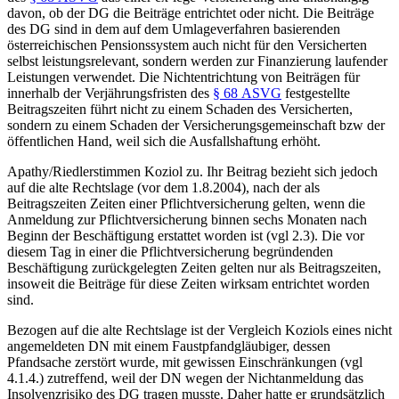
davon, ob der DG die Beiträge entrichtet oder nicht. Die Beiträge
des DG sind in dem auf dem Umlageverfahren basierenden
österreichischen Pensionssystem auch nicht für den Versicherten
selbst leistungsrelevant, sondern werden zur Finanzierung laufender
Leistungen verwendet. Die Nichtentrichtung von Beiträgen für
innerhalb der Verjährungsfristen des
§ 68 ASVG
festgestellte
Beitragszeiten führt nicht zu einem Schaden des Versicherten,
sondern zu einem Schaden der Versicherungsgemeinschaft bzw der
öffentlichen Hand, weil sich die Ausfallshaftung erhöht.
Apathy/Riedler
stimmen
Koziol
zu. Ihr Beitrag bezieht sich jedoch
auf die alte Rechtslage (vor dem 1.8.2004), nach der als
Beitragszeiten Zeiten einer Pflichtversicherung gelten, wenn die
Anmeldung zur Pflichtversicherung binnen sechs Monaten nach
Beginn der Beschäftigung erstattet worden ist (vgl 2.3). Die vor
diesem Tag in einer die Pflichtversicherung begründenden
Beschäftigung zurückgelegten Zeiten gelten nur als Beitragszeiten,
insoweit die Beiträge für diese Zeiten wirksam entrichtet worden
sind.
Bezogen auf die alte Rechtslage ist der Vergleich
Koziols
eines nicht
angemeldeten DN mit einem Faustpfandgläubiger, dessen
Pfandsache zerstört wurde, mit gewissen Einschränkungen (vgl
4.1.4.) zutreffend, weil der DN wegen der Nichtanmeldung das
Insolvenzrisiko des DG tragen musste. Daher hatte er grundsätzlich