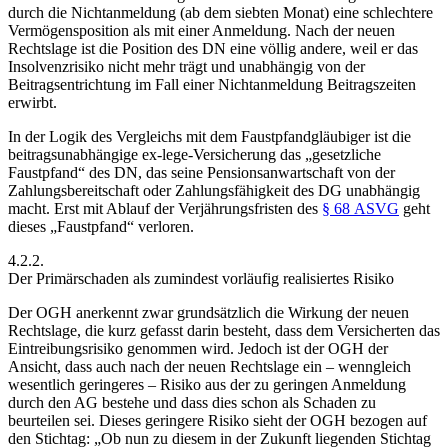
durch die Nichtanmeldung (ab dem siebten Monat) eine schlechtere
Vermögensposition als mit einer Anmeldung. Nach der neuen
Rechtslage ist die Position des DN eine völlig andere, weil er das
Insolvenzrisiko nicht mehr trägt und unabhängig von der
Beitragsentrichtung im Fall einer Nichtanmeldung Beitragszeiten
erwirbt.
In der Logik des Vergleichs mit dem Faustpfandgläubiger ist die
beitragsunabhängige ex-lege-Versicherung das „gesetzliche
Faustpfand“ des DN, das seine Pensionsanwartschaft von der
Zahlungsbereitschaft oder Zahlungsfähigkeit des DG unabhängig
macht. Erst mit Ablauf der Verjährungsfristen des
§ 68 ASVG
geht
dieses „Faustpfand“ verloren.
4.2.2.
Der Primärschaden als zumindest vorläufig realisiertes Risiko
Der OGH anerkennt zwar grundsätzlich die Wirkung der neuen
Rechtslage, die kurz gefasst darin besteht, dass dem Versicherten das
Eintreibungsrisiko genommen wird. Jedoch ist der OGH der
Ansicht, dass auch nach der neuen Rechtslage ein – wenngleich
wesentlich geringeres – Risiko aus der zu geringen Anmeldung
durch den AG bestehe und dass dies schon als Schaden zu
beurteilen sei. Dieses geringere Risiko sieht der OGH bezogen auf
den Stichtag:
„Ob nun zu diesem in der Zukunft liegenden Stichtag