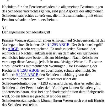
Nachdem für den Pensionsschaden die allgemeinen Bestimmungen
des Schadenersatzrechtes gelten, sind jene Aspekte des allgemeinen
Schadenersatzrechtes zu erörtern, die im Zusammenhang mit einem
Pensionsschaden relevant erscheinen.
3.1.
Der allgemeine Schadensbegriff
Primäre Voraussetzung für einen Anspruch auf Schadenersatz ist das
Vorliegen eines Schadens iSd
§ 1293 ABGB
. Der Schadensbegriff
des
ABGB
ist sehr weitgehend. Er umfasst jeden Zustand, der
rechtlich als Nachteil aufzufassen ist, an dem also ein geringeres
rechtliches Interesse besteht als am bisherigen.
Nach
Reischauer
vermengt diese Aussage jedoch in unzulässiger Weise die Existenz
eines Schadens mit rechtlichen Wertungen.
Die Erwähnung der
Rechte in
§ 1293 ABGB
sei überflüssig, schade aber nicht.
So
definiere
§ 1293 ABGB
den Schaden unabhängig von den
rechtlichen Interessen. Nach
Reischauer
leidet die
Schadensdefinition des § 1293 einerseits daran, dass es außer dem
Schaden an der Person oder dem Vermögen keinen Schaden gibt,
andererseits daran, dass bei der Schadensdefinition darauf abgestellt
wird, ob ein Interesse geschützt ist oder nicht.
Schadensersatzansprüche können ihrem Wesen nach erst mit Eintritt
des Schadens entstehen.