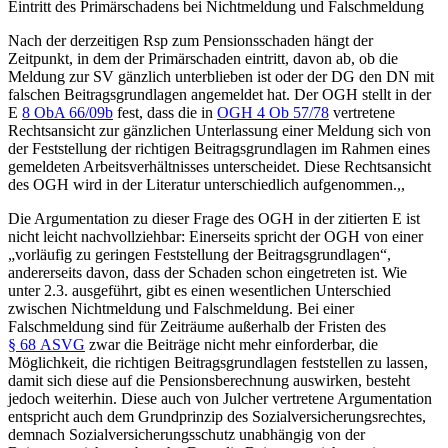
Eintritt des Primärschadens bei Nichtmeldung und Falschmeldung
Nach der derzeitigen Rsp zum Pensionsschaden hängt der
Zeitpunkt, in dem der Primärschaden eintritt, davon ab, ob die
Meldung zur SV gänzlich unterblieben ist oder der DG den DN mit
falschen Beitragsgrundlagen angemeldet hat.
Der OGH stellt in der
E
8 ObA 66/09b
fest, dass die in
OGH
4 Ob 57/78
vertretene
Rechtsansicht zur gänzlichen Unterlassung einer Meldung sich von
der Feststellung der richtigen Beitragsgrundlagen im Rahmen eines
gemeldeten Arbeitsverhältnisses unterscheidet. Diese Rechtsansicht
des OGH wird in der Literatur unterschiedlich aufgenommen.
,
,
Die Argumentation zu dieser Frage des OGH in der zitierten E ist
nicht leicht nachvollziehbar: Einerseits spricht der OGH von einer
„vorläufig zu geringen Feststellung der Beitragsgrundlagen“,
andererseits davon, dass der Schaden schon eingetreten ist. Wie
unter 2.3. ausgeführt, gibt es einen wesentlichen Unterschied
zwischen Nichtmeldung und Falschmeldung. Bei einer
Falschmeldung sind für Zeiträume außerhalb der Fristen des
§ 68 ASVG
zwar die Beiträge nicht mehr einforderbar, die
Möglichkeit, die richtigen Beitragsgrundlagen feststellen zu lassen,
damit sich diese auf die Pensionsberechnung auswirken, besteht
jedoch weiterhin. Diese auch von
Julcher
vertretene Argumentation
entspricht auch dem Grundprinzip des Sozialversicherungsrechtes,
demnach Sozialversicherungsschutz unabhängig von der