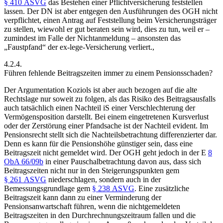
§ 410 ASVG
das Bestehen einer Pflichtversicherung feststellen
lassen. Der DN ist aber entgegen den Ausführungen des OGH nicht
verpflichtet, einen Antrag auf Feststellung beim Versicherungsträger
zu stellen, wiewohl er gut beraten sein wird, dies zu tun, weil er –
zumindest im Falle der Nichtanmeldung – ansonsten das
„Faustpfand“ der ex-lege-Versicherung verliert.
,
4.2.4.
Führen fehlende Beitragszeiten immer zu einem Pensionsschaden?
Der Argumentation
Koziols
ist aber auch bezogen auf die alte
Rechtslage nur soweit zu folgen, als das Risiko des Beitragsausfalls
auch tatsächlich einen Nachteil iS einer Verschlechterung der
Vermögensposition darstellt. Bei einem eingetretenen Kursverlust
oder der Zerstörung einer Pfandsache ist der Nachteil evident. Im
Pensionsrecht stellt sich die Nachteilsbetrachtung differenzierter dar.
Denn es kann für die Pensionshöhe günstiger sein, dass eine
Beitragszeit nicht gemeldet wird. Der OGH geht jedoch in der E
8
ObA 66/09b
in einer Pauschalbetrachtung davon aus, dass sich
Beitragszeiten nicht nur in den Steigerungspunkten gem
§ 261 ASVG
niederschlagen, sondern auch in der
Bemessungsgrundlage gem
§ 238 ASVG
. Eine zusätzliche
Beitragszeit kann dann zu einer Verminderung der
Pensionsanwartschaft führen, wenn die nichtgemeldeten
Beitragszeiten in den Durchrechnungszeitraum fallen und die