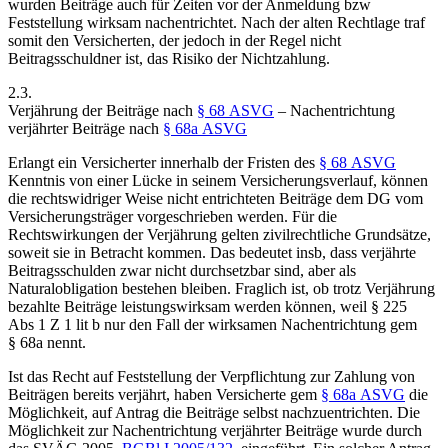
wurden Beiträge auch für Zeiten vor der Anmeldung bzw
Feststellung wirksam nachentrichtet. Nach der alten Rechtlage traf
somit den Versicherten, der jedoch in der Regel nicht
Beitragsschuldner ist, das Risiko der Nichtzahlung.
2.3.
Verjährung der Beiträge nach
§ 68 ASVG
– Nachentrichtung
verjährter Beiträge nach
§ 68a ASVG
Erlangt ein Versicherter innerhalb der Fristen des
§ 68 ASVG
Kenntnis von einer Lücke in seinem Versicherungsverlauf, können
die rechtswidriger Weise nicht entrichteten Beiträge dem DG vom
Versicherungsträger vorgeschrieben werden. Für die
Rechtswirkungen der Verjährung gelten zivilrechtliche Grundsätze,
soweit sie in Betracht kommen. Das bedeutet insb, dass verjährte
Beitragsschulden zwar nicht durchsetzbar sind, aber als
Naturalobligation bestehen bleiben. Fraglich ist, ob trotz Verjährung
bezahlte Beiträge leistungswirksam werden können, weil § 225
Abs 1 Z 1 lit b nur den Fall der wirksamen Nachentrichtung gem
§ 68a nennt.
Ist das Recht auf Feststellung der Verpflichtung zur Zahlung von
Beiträgen bereits verjährt, haben Versicherte gem
§ 68a ASVG
die
Möglichkeit, auf Antrag
die Beiträge selbst nachzuentrichten. Die
Möglichkeit zur Nachentrichtung verjährter Beiträge wurde durch