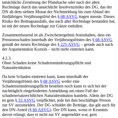
tatsächliche
Zerstörung der Pfandsache oder nach der alten
Rechtslage durch das tatsächliche Insolvenzrisiko des DG, das der
DN ab dem siebten Monat der Nichtmeldung bis zum Ablauf der
fünfjährigen Verjährungsfrist des
§ 68 ASVG
tragen musste. Dieses
Risiko des Beitragsausfalls, das nach alter Rechtslage bestanden hat,
ist mit der neuen Rechtslage zur Gänze entfallen.
Zusammenfassend ist als Zwischenergebnis festzuhalten, dass ein
Pensionsschaden innerhalb der Verjährungsfristen des
§ 68 ASVG
gemäß der neuen Rechtslage des
§ 225 ASVG
– gerade auch nach
der Argumentation
Koziols
– nicht mehr eintreten kann.
4.2.3.
Ohne Schaden keine Schadensminderungspflicht und
Naturalrestitution
Da kein Schaden eintreten kann, kann innerhalb der
Verjährungsfristen des
§ 68 ASVG
weder eine
Schadensminderungspflicht bestehen noch kann es sich bei der
nachträglich eingeforderten Anmeldung um einen Fall der
schadenersatzrechtlichen Naturalrestitution handeln. Allein der DG
ist gem
§ 33 ASVG
verpflichtet, jede bei ihm beschäftigte Person
zur SV anzumelden. Der DG schuldet die Beiträge, das gilt
auch für
den DN-Anteil (
§ 60 ASVG
).
Der DN
kann
, wenn er Kenntnis
davon erlangt, dass er nicht zur SV angemeldet war, gem