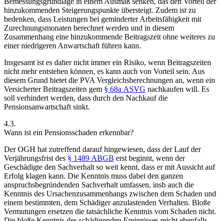
Bemessungsgrundlage in einem Ausmaß senken, das den Vorteil der
hinzukommenden Steigerungspunkte übersteigt. Zudem ist zu
bedenken, dass Leistungen bei geminderter Arbeitsfähigkeit mit
Zurechnungsmonaten berechnet werden und in diesem
Zusammenhang eine hinzukommende Beitragszeit ohne weiteres zu
einer niedrigeren Anwartschaft führen kann.
Insgesamt ist es daher nicht immer ein Risiko, wenn Beitragszeiten
nicht mehr entstehen können, es kann auch von Vorteil sein. Aus
diesem Grund bietet die PVA Vergleichsberechnungen an, wenn ein
Versicherter Beitragszeiten gem
§ 68a ASVG
nachkaufen will. Es
soll verhindert werden, dass durch den Nachkauf die
Pensionsanwartschaft sinkt.
4.3.
Wann ist ein Pensionsschaden erkennbar?
Der OGH hat zutreffend darauf hingewiesen, dass der Lauf der
Verjährungsfrist des
§ 1489 ABGB
erst beginnt, wenn der
Geschädigte den Sachverhalt so weit kennt, dass er mit Aussicht auf
Erfolg klagen kann. Die Kenntnis muss dabei den ganzen
anspruchsbegründenden Sachverhalt umfassen, insb auch die
Kenntnis des Ursachenzusammenhangs zwischen dem Schaden und
einem bestimmten, dem Schädiger anzulastenden Verhalten.
Bloße
Vermutungen ersetzen die tatsächliche Kenntnis vom Schaden nicht.
Die bloße Kenntnis des schädigenden Ereignisses reicht ebenfalls