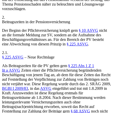
Thema Pensionsschaden näher zu beleuchten und Lösungswege
vorzuschlagen.
2.
Beitragszeiten in der Pensionsversicherung
Der Beginn der Pflichtversicherung knüpft gem
§ 10 ASVG
nicht
an die formale Meldung zur SV, sondern an die Aufnahme des
Beschäftigungsverhältnisses an. Für den Bereich der PV besteht
eine Abweichung von diesem Prinzip in
§ 225 ASVG
.
2.1.
§ 225 ASVG
– Neue Rechtslage
Als Beitragszeiten für die PV gelten gem
§ 225 Abs 1 Z 1
lit a ASVG
Zeiten einer die Pflichtversicherung begründenden
Beschäftigung von jenem Tag an, ab dem für diese Zeiten das Recht
auf Feststellung der Verpflichtung zur Zahlung von Beiträgen noch
nicht verjährt war. Diese Regelung wurde durch das 2. SRÄG 2009,
BGBl I 2009/83
, in das
ASVG
eingeführt und trat mit 1.8.2009 in
Kraft. Anzuwenden ist diese Regelung erstmals für
Beitragszeiträume ab 1.8.2004.
Nach dieser Bestimmung werden
leistungsrelevante Versicherungszeiten auch ohne
Beitrags(nach)entrichtung erworben, soweit das Recht auf
Feststellung zur Zahlung der Beiträge gem
§ 68 ASVG
noch nicht