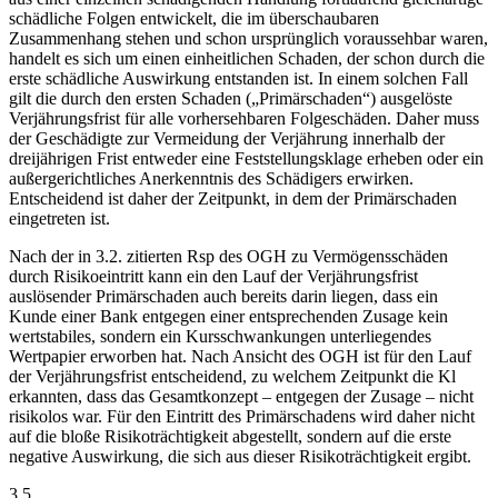
schädliche Folgen entwickelt, die im überschaubaren
Zusammenhang stehen und schon ursprünglich voraussehbar waren,
handelt es sich um einen einheitlichen Schaden, der schon durch die
erste schädliche Auswirkung entstanden ist. In einem solchen Fall
gilt die durch den ersten Schaden („Primärschaden“) ausgelöste
Verjährungsfrist für alle vorhersehbaren Folgeschäden. Daher muss
der Geschädigte zur Vermeidung der Verjährung innerhalb der
dreijährigen Frist entweder eine Feststellungsklage erheben oder ein
außergerichtliches Anerkenntnis des Schädigers erwirken.
Entscheidend ist daher der Zeitpunkt, in dem der Primärschaden
eingetreten ist.
Nach der in 3.2. zitierten Rsp des OGH zu Vermögensschäden
durch Risikoeintritt kann ein den Lauf der Verjährungsfrist
auslösender Primärschaden auch bereits darin liegen, dass ein
Kunde einer Bank entgegen einer entsprechenden Zusage kein
wertstabiles, sondern ein Kursschwankungen unterliegendes
Wertpapier erworben hat.
Nach Ansicht des OGH ist für den Lauf
der Verjährungsfrist entscheidend, zu welchem Zeitpunkt die Kl
erkannten, dass das Gesamtkonzept – entgegen der Zusage – nicht
risikolos war. Für den Eintritt des Primärschadens wird daher
nicht
auf die bloße Risikoträchtigkeit abgestellt, sondern auf die erste
negative Auswirkung, die sich aus dieser Risikoträchtigkeit ergibt.
3.5.