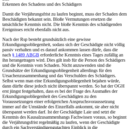
Erkennen des Schadens und des Schädigers
Damit die Verjährungsfrist zu laufen beginnt, muss der Schaden dem
Beschädigten bekannt sein. Bloße Vermutungen ersetzen die
tatsächliche Kenntnis nicht. Die bloße Kenntnis des schädigenden
Ereignisses reicht ebenfalls nicht aus.
Nach der Rsp besteht grundsätzlich eine gewisse
Erkundigungsobliegenheit, sodass sich der Geschädigte nicht völlig
passiv verhalten und es darauf ankommen lassen dürfe, dass die
nach
§ 1489 ABGB
erforderliche Kenntnis eines Tages zufällig an
ihn herangetragen wird. Dies gilt insb für die Person des Schädigers
und die Kenntnis vom Schaden. Nicht anzuwenden sind die
Grundsätze der Erkundigungsobliegenheit allerdings für den
Ursachenzusammenhang und das Verschulden des Schädigers.
Selbst wenn man eine Erkundigungsobliegenheit bejahen würde,
dann dürfte diese jedoch nicht überspannt werden.
So hat der OGH
erst jüngst festgehalten, dass es bei der Frage des Ausmaßes der
Erkundigungsobliegenheit des Geschädigten zu den
Voraussetzungen einer erfolgreichen Anspruchsvoraussetzung
immer auf die Umstände des Einzelfalls ankommt, sie aber nicht
überspannt werden darf. Ist der Geschädigte Laie und setzt die
Kenntnis des Kausalzusammenhangs Fachwissen voraus, so beginnt
die Verjährungsfrist regelmäßig zu laufen, wenn der Geschädigte
durch ein Sachverständigengutachten Einblick in die