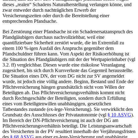
dieses „realen“ Schadens Naturalherstellung verlangen könne, und
zwar entweder durch nachträglichen Erwerb der
Versicherungszeiten oder durch die Bereitstellung einer
entsprechenden Pfandsache.
Bei Zerstörung einer Pfandsache ist ein Schadenersatzanspruch des
Pfandgläubigers durchaus nachvollziehbar, weil eine
quantifizierbare Sicherheit zerstört wurde, die im Extremfall zu
einem 100 %-igen Ausfall des Anspruchs gegenüber dem
Pfandschuldner führen kann. Vom Aspekt der Risikoerhöhung ist
die Situation des Pfandgläubigers mit der der Wertpapierinhaber (vgl
3.2. ff) vergleichbar. Diesen wurde eine risikolose Veranlagung
zugesichert, bis sich durch Kursverluste das Gegenteil herausstellte.
Die Situation eines DN, der vom DG nicht zur SV angemeldet
wurde, ist jedoch eine völlig andere. Beginn, Bestand und Ende der
Pflichtversicherung hängen grundsätzlich nicht vom Willen der
Beteiligten ab. Das Pflichtversicherungsverhältnis kommt nicht
durch Rechtsgeschäfte der Beteiligten, sondern durch Erfüllung
eines vom Beteiligtenwillen unabhängigen, gesetzlichen
Tatbestandes zustande (ex-lege-Versicherung). Sie verwirklicht den
Grundsatz des Ausschlusses der Privatautonomie (vgl
§ 10 ASVG
).
Im Bereich der DN-Pflichtversicherung ist auch der DG am
Pflichtversicherungsverhältnis beteiligt.
Die Leistungsanwartschaft
des Versicherten in der PV resultiert innerhalb der Verjährungsfristen
des
§ 68 ASVG
aus einer ex-lege-Versicherung und unabhängig