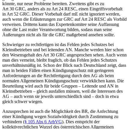
könnte, nur neue Probleme bereiten. Zweitens gibt es zu
Art 30 GRC, anders als zu Art 24 RESC, einen Eingriffsvorbehalt
in Art 52 GRC. Dieser Vorbehalt darf mE nicht ignoriert werden,
auch wenn die Erläuterungen zur GRC auf Art 24 RESC als Vorbild
verweisen. Drittens kann das Expertenkomitee seine Auffassung
ohne die Last realer Verantwortung bilden, sodass man seine
Äußerungen nicht als für die GRC maßgebend ansehen sollte.
Schwieriger zu rechtfertigen ist das Fehlen jedes Schutzes bei
Kleinstbetrieben und bei leitenden AN.
Manche werden hier schon
den Wesensgehalt des Art 30 GRC angesprochen sehen. Auch wenn
man dies verneint, bleibt fraglich, ob das Fehlen jedes Schutzes
unverhältnismäßig ist. Schon der Blick nach Deutschland zeigt, dass
man in beiden Fällen einen Kündigungsschutz mit geringeren
Anforderungen an die Rechtfertigung durch den AG als beim
normalen Allgemeinen Kündigungsschutz verwirklichen kann. Die
Beurteilung wird auch für beide Gruppen – Leitende und AN in
Kleinstbetrieben – gleich ausfallen müssen, weil die Interessen des
AG – auch wenn sie jeweils unterschiedlich sind – doch in etwa
gleich schwer wiegen.
Anzusprechen ist auch die Möglichkeit des BR, die Anfechtung
einer Kündigung wegen Sozialwidrigkeit durch Zustimmung zu
verhindern (
§ 105 Abs 6 ArbVG
). Dies entspricht der
kollektivrechtlichen Wurzel des österreichischen Allgemeinen