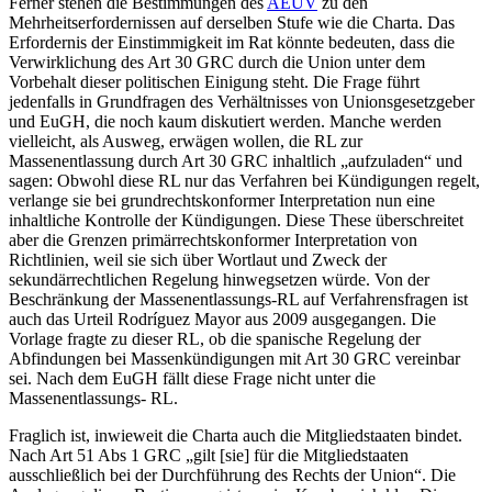
Ferner stehen die Bestimmungen des
AEUV
zu den
Mehrheitserfordernissen auf derselben Stufe wie die Charta. Das
Erfordernis der Einstimmigkeit im Rat könnte bedeuten, dass die
Verwirklichung des Art 30 GRC durch die Union unter dem
Vorbehalt dieser politischen Einigung steht. Die Frage führt
jedenfalls in Grundfragen des Verhältnisses von Unionsgesetzgeber
und EuGH, die noch kaum diskutiert werden. Manche werden
vielleicht, als Ausweg, erwägen wollen, die RL zur
Massenentlassung durch Art 30 GRC inhaltlich „aufzuladen“ und
sagen: Obwohl diese RL nur das Verfahren bei Kündigungen regelt,
verlange sie bei grundrechtskonformer Interpretation nun eine
inhaltliche Kontrolle der Kündigungen. Diese These überschreitet
aber die Grenzen primärrechtskonformer Interpretation von
Richtlinien, weil sie sich über Wortlaut und Zweck der
sekundärrechtlichen Regelung hinwegsetzen würde.
Von der
Beschränkung der Massenentlassungs-RL auf Verfahrensfragen ist
auch das Urteil
Rodríguez Mayor
aus 2009 ausgegangen. Die
Vorlage fragte zu dieser RL, ob die spanische Regelung der
Abfindungen bei Massenkündigungen mit Art 30 GRC vereinbar
sei. Nach dem EuGH fällt diese Frage nicht unter die
Massenentlassungs- RL.
Fraglich ist, inwieweit die Charta auch die Mitgliedstaaten bindet.
Nach Art 51 Abs 1 GRC
„gilt [sie] für die Mitgliedstaaten
ausschließlich bei der Durchführung des Rechts der Union“
.
Die