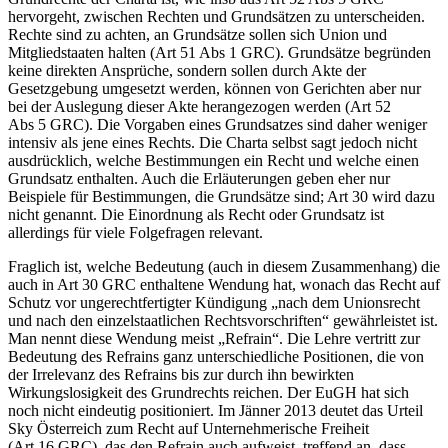
hervorgeht, zwischen Rechten und Grundsätzen zu unterscheiden.
Rechte sind zu achten, an Grundsätze sollen sich Union und
Mitgliedstaaten halten (Art 51 Abs 1 GRC). Grundsätze begründen
keine direkten Ansprüche, sondern sollen durch Akte der
Gesetzgebung umgesetzt werden, können von Gerichten aber nur
bei der Auslegung dieser Akte herangezogen werden (Art 52
Abs 5 GRC). Die Vorgaben eines Grundsatzes sind daher weniger
intensiv als jene eines Rechts. Die Charta selbst sagt jedoch nicht
ausdrücklich, welche Bestimmungen ein Recht und welche einen
Grundsatz enthalten. Auch die Erläuterungen geben eher nur
Beispiele für Bestimmungen, die Grundsätze sind; Art 30 wird dazu
nicht genannt. Die Einordnung als Recht oder Grundsatz ist
allerdings für viele Folgefragen relevant.
Fraglich ist, welche Bedeutung (auch in diesem Zusammenhang) die
auch in Art 30 GRC enthaltene Wendung hat, wonach das Recht auf
Schutz vor ungerechtfertigter Kündigung „nach dem Unionsrecht
und nach den einzelstaatlichen Rechtsvorschriften“ gewährleistet ist.
Man nennt diese Wendung meist „Refrain“. Die Lehre vertritt zur
Bedeutung des Refrains ganz unterschiedliche Positionen, die von
der Irrelevanz des Refrains bis zur durch ihn bewirkten
Wirkungslosigkeit des Grundrechts reichen.
Der EuGH hat sich
noch nicht eindeutig positioniert. Im Jänner 2013 deutet das Urteil
Sky Österreich zum Recht auf Unternehmerische Freiheit
(Art 16 GRC), das den Refrain auch aufweist, treffend an, dass