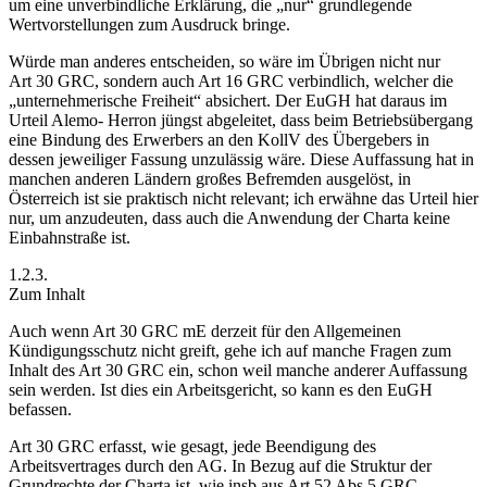
um eine unverbindliche Erklärung, die „nur“ grundlegende
Wertvorstellungen zum Ausdruck bringe.
Würde man anderes entscheiden, so wäre im Übrigen nicht nur
Art 30 GRC, sondern auch Art 16 GRC verbindlich, welcher die
„unternehmerische Freiheit“ absichert. Der EuGH hat daraus im
Urteil
Alemo- Herron
jüngst abgeleitet, dass beim Betriebsübergang
eine Bindung des Erwerbers an den KollV des Übergebers
in
dessen jeweiliger Fassung unzulässig wäre.
Diese Auffassung hat in
manchen anderen Ländern großes Befremden ausgelöst, in
Österreich ist sie praktisch nicht relevant; ich erwähne das Urteil hier
nur, um anzudeuten, dass auch die Anwendung der Charta keine
Einbahnstraße ist.
1.2.3.
Zum Inhalt
Auch wenn Art 30 GRC mE derzeit für den Allgemeinen
Kündigungsschutz nicht greift, gehe ich auf manche Fragen zum
Inhalt des Art 30 GRC ein, schon weil manche anderer Auffassung
sein werden. Ist dies ein Arbeitsgericht, so kann es den EuGH
befassen.
Art 30 GRC erfasst, wie gesagt, jede Beendigung des
Arbeitsvertrages durch den AG. In Bezug auf die Struktur der
Grundrechte der Charta ist, wie insb aus Art 52 Abs 5 GRC