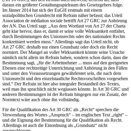
daraus ein größerer Gestaltungsspielraum des Gesetzgebers folge.
Im Jänner 2014 hat sich der EuGH erstmals mit einem
sozialpolitischen Grundrecht mit Refrain näher befasst; das Urteil
Association de médiation sociale
betrifft Art 27 GRC zur Anhörung
der AN. Das Urteil sagt:
„Aus dem Wortlaut von Art 27 der Charta
geht klar hervor, dass er, damit er seine volle Wirksamkeit entfaltet,
durch Bestimmungen des Unionsrechts oder des nationalen Rechts
konkretisiert werden muss.“
Allerdings sagt das Urteil nicht, ob
Art 27 GRC deshalb nur einen Grundsatz oder doch ein Recht
normiert. Der Mangel an voller Wirksamkeit könnte seine Ursache
nämlich nicht allein im Refrain haben, sondern schon darin, dass die
Bestimmung sagt,
„für die Arbeitnehmer ... muss auf den geeigneten
Ebenen eine rechtzeitige Unterrichtung und Anhörung in den Fällen
und unter den Voraussetzungen gewährleistet sein, die nach dem
Unionsrecht und den einzelstaatliche Rechtsvorschriften vorgesehen
sind.“
Der Refrain ist hier also integraler Bestandteil des Textes,
weil man ihn sprachlich nicht weglassen könnte. In Art 30 GRC und
anderen Bestimmungen ist der Refrain hingegen nur ein Zusatz, der
Normtext wäre auch ohne ihn vollständig.
Für die Qualifikation des Art 30 GRC als „Recht“ sprechen die
Verwendung des Wortes „Anspruch“ – im englischen Text „right“ –
und die Eignung der Bestimmung für die Qualifikation als Recht.
Allerdings ist auch die Einordnung als „Grundsatz“ nicht
ausgeschlossen.