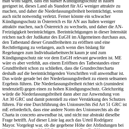
man wohl sagen, dass ein starker Kündigungsschutz in Italien
geeignet ist, dieses Land als Standort für AG weniger attraktiv zu
machen, und daher die Niederlassungsfreiheit beeinträchtigt, wenn
auch nicht notwendig verletzt. Ferner könnte ein schwacher
Kündigungsschutz in Österreich es für AN aus Italien weniger
attraktiv machen, nach Österreich zu wechseln, und daher die AN-
Freizügigkeit beeinträchtigen. Beeinträchtigungen in dieser Intensität
reichen nach der Judikatur des EuGH im Allgemeinen durchaus aus,
den Tatbestand dieser Grundfreiheiten zu eröffnen und eine
Rechtfertigung zu verlangen, auch wenn dies bislang für
Regelungen zum Individualarbeitsrecht kaum je und zum
Kündigungsschutz nie vor dem EuGH relevant geworden ist.
ME
wäre es aber verfehlt, aus einem Eröffnen des Tatbestandes einer
Grundfreiheit schon zu schließen, dass die Grundrechtecharta
deshalb auf die beeinträchtigenden Vorschriften voll anwendbar ist.
Das würde gerade bei der Niederlassungsfreiheit zu einem seltsamen
Ergebnis führen. Die Niederlassungsfreiheit richtet sich (zumindest
tendenziell) gegen einen zu hohen Kündigungsschutz. Gleichzeitig
würde die Niederlassungsfreiheit dann aber zur Anwendung von
Art 30 GRC und damit potentiell zu einer Verstärkung des Schutzes
führen. Für eine Durchführung des Unionsrechts iSd Art 51 GRC ist
mE erforderlich, dass eine andere Norm des Unionsrechts als die
Charta in concreto anwendbar ist, und nicht nur abstrakt dieselbe
Frage betrifft.
Auf dieser Linie lag auch das Urteil
Rodríguez
Mayor
. Vorgelegt war, ob die gegebene Höhe der Abfindungen bei