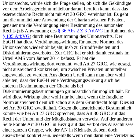
Unionsrechts, würde sich die Frage stellen, ob sich die Gekündigte
vor dem Arbeitsgericht unmittelbar darauf berufen kann, dass das
österreichische Recht nicht mit Art 30 GRC vereinbar ist. Es geht
um die unmittelbare Anwendung der Charta zwischen Privaten,
genauer um die Verdrängung einer Bestimmung des nationalen
Rechts (zB Anwendung des
§ 36 Abs 2 Z 3 ArbVG
im Rahmen des
§ 105 ArbVG
) durch eine Bestimmung des Unionsrechts.
Der
EuGH hat diese Verdrängungswirkung für andere Normen des
Unionsrechts wiederholt bejaht, insb zu Grundfreiheiten und
Diskriminierungsverboten. Zur GRC hat er sich damit erstmals im
Urteil AMS vom Jänner 2014 befasst. Er hat die
Verdrängungswirkung dort verneint, weil Art 27 GRC, wie gesagt,
nicht ausreichend konkret sei, um zwischen Privaten unmittelbar
angewendet zu werden.
Aus diesem Urteil kann man aber wohl
ableiten, dass der EuGH eine Verdrängungswirkung auch bei
anderen Bestimmungen der Charta als bei
Diskriminierungsbestimmungen grundsätzlich für möglich hält. Er
wird diese Wirkung aber wohl nur bejahen, wenn die fragliche
Norm ausreichend deutlich schon aus dem Grundrecht folgt. Dies ist
bei Art 30 GRC zweifelhaft. Gegen die ausreichende Bestimmtheit
könnte wie bei Art 27 GRC sprechen, dass Art 30 GRC auf das
Recht der Union und der Mitgliedstaaten verweist. Auf der anderen
Seite könnte Art 30 GRC in Bezug auf das Verbot des Ausschlusses
einer ganzen Gruppe, wie der AN in Kleinstbetrieben, doch
ausreichend konkret sein, jedenfalls wenn man darin eine Verletzung