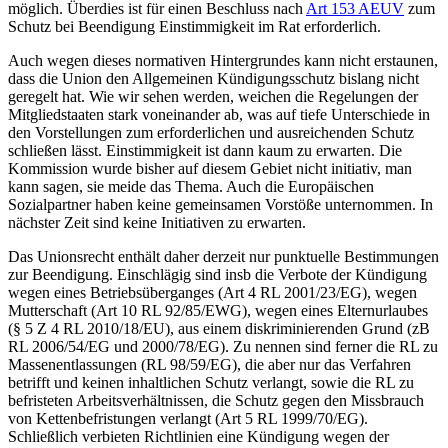
möglich. Überdies ist für einen Beschluss nach
Art 153 AEUV
zum
Schutz bei Beendigung Einstimmigkeit im Rat erforderlich.
Auch wegen dieses normativen Hintergrundes kann nicht erstaunen,
dass die Union den Allgemeinen Kündigungsschutz bislang nicht
geregelt hat. Wie wir sehen werden, weichen die Regelungen der
Mitgliedstaaten stark voneinander ab, was auf tiefe Unterschiede in
den Vorstellungen zum erforderlichen und ausreichenden Schutz
schließen lässt. Einstimmigkeit ist dann kaum zu erwarten. Die
Kommission wurde bisher auf diesem Gebiet nicht initiativ, man
kann sagen, sie meide das Thema. Auch die Europäischen
Sozialpartner haben keine gemeinsamen Vorstöße unternommen. In
nächster Zeit sind keine Initiativen zu erwarten.
Das Unionsrecht enthält daher derzeit nur punktuelle Bestimmungen
zur Beendigung. Einschlägig sind insb die Verbote der Kündigung
wegen eines Betriebsüberganges (Art 4 RL 2001/23/EG), wegen
Mutterschaft (Art 10 RL 92/85/EWG), wegen eines Elternurlaubes
(§ 5 Z 4 RL 2010/18/EU), aus einem diskriminierenden Grund (zB
RL 2006/54/EG und 2000/78/EG). Zu nennen sind ferner die RL zu
Massenentlassungen (RL 98/59/EG), die aber nur das Verfahren
betrifft und keinen inhaltlichen Schutz verlangt, sowie die RL zu
befristeten Arbeitsverhältnissen, die Schutz gegen den Missbrauch
von Kettenbefristungen verlangt (Art 5 RL 1999/70/EG).
Schließlich verbieten Richtlinien eine Kündigung wegen der