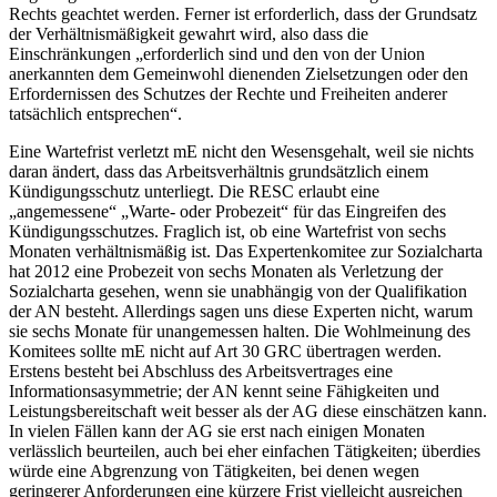
Rechts geachtet werden. Ferner ist erforderlich, dass der Grundsatz
der Verhältnismäßigkeit gewahrt wird, also dass die
Einschränkungen
„erforderlich sind und den von der Union
anerkannten dem Gemeinwohl dienenden Zielsetzungen oder den
Erfordernissen des Schutzes der Rechte und Freiheiten anderer
tatsächlich entsprechen“
.
Eine Wartefrist verletzt mE nicht den Wesensgehalt, weil sie nichts
daran ändert, dass das Arbeitsverhältnis grundsätzlich einem
Kündigungsschutz unterliegt. Die RESC erlaubt eine
„angemessene“ „Warte- oder Probezeit“ für das Eingreifen des
Kündigungsschutzes. Fraglich ist, ob eine Wartefrist von sechs
Monaten verhältnismäßig ist.
Das Expertenkomitee zur Sozialcharta
hat 2012 eine Probezeit von sechs Monaten als Verletzung der
Sozialcharta gesehen, wenn sie unabhängig von der Qualifikation
der AN besteht.
Allerdings sagen uns diese Experten nicht, warum
sie sechs Monate für unangemessen halten. Die Wohlmeinung des
Komitees sollte mE nicht auf Art 30 GRC übertragen werden.
Erstens besteht bei Abschluss des Arbeitsvertrages eine
Informationsasymmetrie; der AN kennt seine Fähigkeiten und
Leistungsbereitschaft weit besser als der AG diese einschätzen kann.
In vielen Fällen kann der AG sie erst nach einigen Monaten
verlässlich beurteilen, auch bei eher einfachen Tätigkeiten; überdies
würde eine Abgrenzung von Tätigkeiten, bei denen wegen
geringerer Anforderungen eine kürzere Frist vielleicht ausreichen