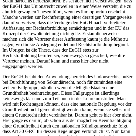
Sekundärrechts herbeizaubern. Es sei aber nicht verschwiegen, dass
der EuGH das Unionsrecht zuweilen in einer Weise versteht, die zu
ähnlich gewagten Thesen führt, wenn es ihm opportun erscheint.
Manche werden zur Rechtfertigung einer derartigen Vorgangsweise
darauf verweisen, dass die Verträge den EuGH nach verbreiteter
Auffassung zur Rechtsfortbildung ermächtigten und in der EU das
Konzept der Gewaltenteilung nicht gelte.
Erstaunlicherweise
machen sich die Vertreter dieser Auffassung kaum je die Mühe zu
sagen, wo für sie Auslegung endet und Rechtsfortbildung beginnt.
Im Übrigen ist die These, dass der EuGH stets zur
Rechtsfortbildung berufen sei, keineswegs so gesichert, wie ihre
Vertreter meinen. Darauf kann und muss hier aber nicht
eingegangen werden.
Der EuGH bejaht den Anwendungsbereich des Unionsrechts, außer
bei Durchführung von Sekundärrecht, noch für zumindest eine
weitere Fallgruppe, nämlich wenn die Mitgliedstaaten eine
Grundfreiheit beeinträchtigen. Diese Fallgruppe ist allerdings
keineswegs klar und zum Teil auch in der Lehre umstritten.
Man
wird mit Recht sagen können, dass eine nationale Regelung vor der
Grundfreiheit nicht gerechtfertigt werden kann, wenn sie selbst mit
einem Grundrecht nicht vereinbar ist. Darum geht es hier aber nicht.
Hier ginge es darum, ob schon aus der möglichen Beeinträchtigung
einer Grundfreiheit durch den nationalen Kündigungsschutz folgt,
dass Art 30 GRC für dessen Regelungen verbindlich ist. Nun kann