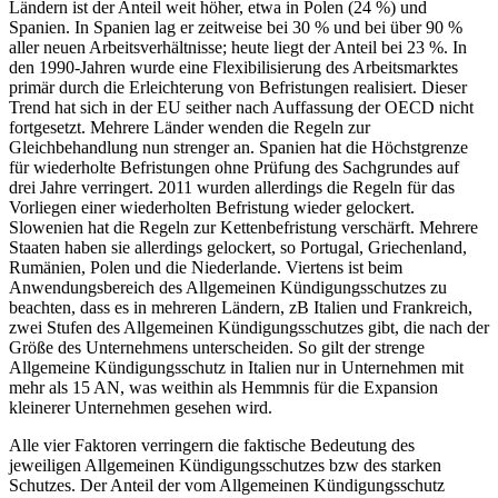
Ländern ist der Anteil weit höher,
etwa in Polen (24 %) und
Spanien. In Spanien lag er zeitweise bei 30 % und bei über 90 %
aller neuen Arbeitsverhältnisse; heute liegt der Anteil bei 23 %. In
den 1990-Jahren wurde eine Flexibilisierung des Arbeitsmarktes
primär durch die Erleichterung von Befristungen realisiert. Dieser
Trend hat sich in der EU seither nach Auffassung der OECD nicht
fortgesetzt.
Mehrere Länder wenden die Regeln zur
Gleichbehandlung nun strenger an. Spanien hat die Höchstgrenze
für wiederholte Befristungen ohne Prüfung des Sachgrundes auf
drei Jahre verringert. 2011 wurden allerdings die Regeln für das
Vorliegen einer wiederholten Befristung wieder gelockert.
Slowenien hat die Regeln zur Kettenbefristung verschärft. Mehrere
Staaten haben sie allerdings gelockert, so Portugal, Griechenland,
Rumänien, Polen und die Niederlande.
Viertens ist beim
Anwendungsbereich des Allgemeinen Kündigungsschutzes zu
beachten, dass es in mehreren Ländern, zB Italien und Frankreich,
zwei Stufen des Allgemeinen Kündigungsschutzes gibt, die nach der
Größe des Unternehmens unterscheiden. So gilt der strenge
Allgemeine Kündigungsschutz in Italien nur in Unternehmen mit
mehr als 15 AN, was weithin als Hemmnis für die Expansion
kleinerer Unternehmen gesehen wird.
Alle vier Faktoren verringern die faktische Bedeutung des
jeweiligen Allgemeinen Kündigungsschutzes bzw des starken
Schutzes. Der Anteil der vom Allgemeinen Kündigungsschutz