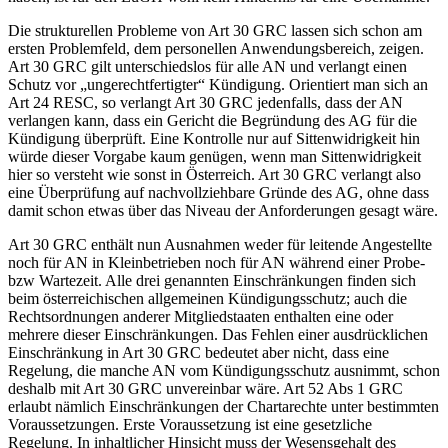
Die strukturellen Probleme von Art 30 GRC lassen sich schon am
ersten Problemfeld, dem personellen Anwendungsbereich, zeigen.
Art 30 GRC gilt unterschiedslos für alle AN und verlangt einen
Schutz vor „ungerechtfertigter“ Kündigung. Orientiert man sich an
Art 24 RESC, so verlangt Art 30 GRC jedenfalls,
dass der AN
verlangen kann, dass ein Gericht die Begründung des AG für die
Kündigung überprüft. Eine Kontrolle nur auf Sittenwidrigkeit hin
würde dieser Vorgabe kaum genügen, wenn man Sittenwidrigkeit
hier so versteht wie sonst in Österreich. Art 30 GRC verlangt also
eine Überprüfung auf nachvollziehbare Gründe des AG, ohne dass
damit schon etwas über das Niveau der Anforderungen gesagt wäre.
Art 30 GRC enthält nun Ausnahmen weder für leitende Angestellte
noch für AN in Kleinbetrieben noch für AN während einer Probe-
bzw Wartezeit. Alle drei genannten Einschränkungen finden sich
beim österreichischen allgemeinen Kündigungsschutz; auch die
Rechtsordnungen anderer Mitgliedstaaten enthalten eine oder
mehrere dieser Einschränkungen. Das Fehlen einer ausdrücklichen
Einschränkung in Art 30 GRC bedeutet aber nicht, dass eine
Regelung, die manche AN vom Kündigungsschutz ausnimmt, schon
deshalb mit Art 30 GRC unvereinbar wäre. Art 52 Abs 1 GRC
erlaubt nämlich Einschränkungen der Chartarechte unter bestimmten
Voraussetzungen.
Erste Voraussetzung ist eine gesetzliche
Regelung. In inhaltlicher Hinsicht muss der Wesensgehalt des