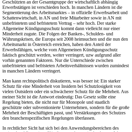
Geschützten an der Gesamtgruppe der wirtschaftlich abhängig
Erwerbstätigen ist verschieden hoch. In manchen Ländern ist die
Segmentierung des Arbeitsmarktes – in offizielle Erwerbsarbeit und
Schattenwirtschaft, in AN und freie
Mitarbeiter sowie in AN mit
unbefristetem und befristetem Vertrag – sehr hoch. Der starke
Allgemeine Kündigungsschutz kommt dann vielleicht nur einer
Minderheit zugute. Die Folgen der Banken-, Schulden- und
Währungskrisen, die Europa seit 2008 heimsuchen und die nun den
Arbeitsmarkt in Österreich erreichen, haben den Anteil der
Erwerbsfähigen, welche vom Allgemeinen Kündigungsschutz
faktisch geschützt werden, weiter verringert, uzw aufgrund aller
vorhin genannten Faktoren. Nur die Unterschiede zwischen
unbefristeten und befristeten Arbeitsverhältnissen wurden zumindest
in manchen Ländern verringert.
Man kann rechtspolitisch diskutieren, was besser ist: Ein starker
Schutz für eine Minderheit von Insidern bei Schutzlosigkeit von
vielen Outsidern oder ein schwächerer Schutz für die Mehrheit. Aus
meiner Sicht ist die Antwort eindeutig: Das Gesetz sollte eine
Regelung bieten, die nicht nur für Monopole und staatlich
geschützte oder subventionierte Unternehmen, sondern für die große
Mehrheit der Beschäftigten passt, und Verstärkungen des Schutzes
den branchenspezifischen Regelungen überlassen.
In rechtlicher Sicht hat sich bei den Anwendungsbereichen des