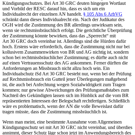
Kündigungsschutzes. Bei Art 30 GRC deuten hingegen Wortlaut
und Vorbild der RESC darauf hin, dass es sich um ein
Individualrecht der einzelnen AN handelt.
§ 105 Abs 6 ArbVG
schränkt dann dieses Individualrecht ein.
Nach der Judikatur des
OGH wird die Zustimmung des BR allerdings unwirksam sein,
wenn sie rechtsmissbräuchlich erfolgt.
Die gerichtliche Überprüfung
der Zustimmung könnte bewirken, dass das „Sperrecht“ mit
Art 30 GRC doch vereinbar ist. Allerdings sind die Hürden dafür
hoch. Erstens wäre erforderlich, dass die Zustimmung nicht nur bei
kollusivem Zusammenwirken von BR und AG nichtig ist, sondern
schon bei rechtmissbräuchlicher Zustimmung; es dürfte auch nicht
auf einen Vertrauensschutz des AG ankommen.
Ferner dürften die
Anforderungen an Missbrauch nicht allzu hoch sein. Ein
Individualschutz iSd Art 30 GRC besteht nur, wenn bei der Prüfung
auf Rechtsmissbrauch ein Gutteil jener Überlegungen maßgebend
ist, die auch bei Anfechtung wegen Sozialwidrigkeit zum Tragen
kommen; nur gewisse Abweichungen des Prüfungsmaßstabes zum
Nachteil des Gekündigten lassen sich im Hinblick auf die vom BR
repräsentierten Interessen der Belegschaft rechtfertigen. Schließlich
wäre es problematisch, wenn der AN die volle Beweislast dafür
tragen müsste, dass die Zustimmung missbräuchlich ist.
Wenn man meint, eine bestimmte Ausnahme vom Allgemeinen
Kündigungsschutz sei mit Art 30 GRC nicht vereinbar, und überdies
annimmt, dieser Schutz läge schon jetzt im Anwendungsbereich des