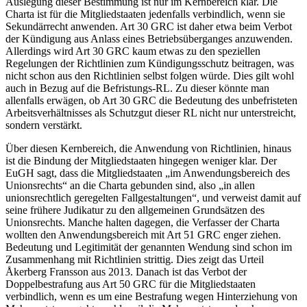
Auslegung dieser Bestimmung ist nur im Kernbereich klar. Die
Charta ist für die Mitgliedstaaten jedenfalls verbindlich, wenn sie
Sekundärrecht anwenden. Art 30 GRC ist daher etwa beim Verbot
der Kündigung aus Anlass eines Betriebsüberganges anzuwenden.
Allerdings wird Art 30 GRC kaum etwas zu den speziellen
Regelungen der Richtlinien zum Kündigungsschutz beitragen, was
nicht schon aus den Richtlinien selbst folgen würde. Dies gilt wohl
auch in Bezug auf die Befristungs-RL. Zu dieser könnte man
allenfalls erwägen, ob Art 30 GRC die Bedeutung des unbefristeten
Arbeitsverhältnisses als Schutzgut dieser RL nicht nur unterstreicht,
sondern verstärkt.
Über diesen Kernbereich, die Anwendung von Richtlinien, hinaus
ist die Bindung der Mitgliedstaaten hingegen weniger klar. Der
EuGH sagt, dass die Mitgliedstaaten „im Anwendungsbereich des
Unionsrechts“ an die Charta gebunden sind, also „in allen
unionsrechtlich geregelten Fallgestaltungen“, und verweist damit auf
seine frühere Judikatur zu den allgemeinen Grundsätzen des
Unionsrechts.
Manche halten dagegen, die Verfasser der Charta
wollten den Anwendungsbereich mit Art 51 GRC enger ziehen.
Bedeutung und Legitimität der genannten Wendung sind schon im
Zusammenhang mit Richtlinien strittig. Dies zeigt das Urteil
Åkerberg Fransson
aus 2013. Danach ist das Verbot der
Doppelbestrafung aus Art 50 GRC für die Mitgliedstaaten
verbindlich, wenn es um eine Bestrafung wegen Hinterziehung von