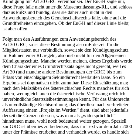
Kündigung mit Art 30 GRC vereinbar sei. Der EuGH sagte nur,
diese Frage falle nicht unter die Massenentlassungs-RL, und schloss
daraus kuRz und bündig, dass sie daher auch nicht in den
Anwendungsbereich des Gemeinschaftsrechts falle, ohne auf die
Grundfreiheiten einzugehen.
Ob der EuGH auf dieser Linie bleibt,
ist aber offen.
Folgt man den Ausführungen zum Anwendungsbereich des
Art 30 GRC, so ist diese Bestimmung also mE derzeit für die
Mitgliedstaaten nur verbindlich, soweit sie den Kündigungsschutz
im Rahmen einer RL regeln, also insb nicht für den Allgemeinen
Kündigungsschutz. Manche werden meinen, dieses Ergebnis werde
dem Charakter eines Grundrechtskataloges nicht gerecht, weil es
Art 30 (und manche andere Bestimmungen der GRC) bis zum
Erlass von einschlägigem Sekundärrecht leerlaufen lasse. So ein
Ergebnis sei dogmatisch nicht zumutbar. Diese Einschätzung mag
nach den Maßstäben des österreichischen Rechts manches für sich
haben, wenngleich auch die österreichische Verfassung reichlich
unverbindliche Staatszielbestimmungen kennt. Für das Unionrecht
als unvollständige Rechtsordnung, das überdiese nach verbreiteter
Auffassung einem „Projekt im Werden“ dient, sind aber jedenfalls
derzeit die Grenzen dessen, was man als „widersprüchlich“
hinnehmen muss, wohl noch bedeutend weiter gezogen. Speziell
zur GRC ist überdies zu bedenken, dass ihr Text vor dem Jahr 2000
unter der Prämisse erarbeitet und verhandelt wurde, es handle sich