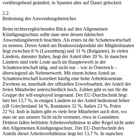
vorübergehend geändert, in Spanien aber auf Dauer gelockert.
2.2.
Bedeutung des Anwendungsbereiches
Beim rechtsvergleichenden Blick auf den Allgemeinen
Kündigungsschutz sollte man stets dessen faktischen
Anwendungsbereich beachten. Als erstes ist die Schattenwirtschaft
zu nennen. Deren Anteil am Bruttosozialprodukt der Mitgliedstaaten
liegt zwischen 8 % (Luxemburg) und 31 % (Bulgarien).
In vielen
Ländern, darunter Italien, liegt der Anteil über 20 %. In manchen
Ländern sind viele Leute auch im Haupterwerb in der
Schattenwirtschaft tätig, und nicht nur – wie in Österreich –
überwiegend als Nebenerwerb. Mit einem hohen Anteil an
Schattenwirtschaft korreliert häufig eine hohe Arbeitslosenrate.
Zweitens ist, innerhalb der offiziellen Erwerbsarbeit, der Anteil der
freien Mitarbeiter unterschiedlich hoch. Zahlen gibt es nur für die
Gruppe der self-employed insgesamt. Der EU-Durchschnitt liegt
hier bei 13,7 %,
in einigen Ländern ist der Anteil bedeutend höher
(zB Griechenland 34 %, Rumänien 32 %, Italien 23 %, Polen
22 %). Insb in Italien gibt es viele freie Mitarbeiter auch dort, wo
man sie aus unserer Sicht nicht vermutet, etwa in Gaststätten.
Drittens fallen befristete Arbeitsverhältnisse in aller Regel nicht unter
den Allgemeinen Kündigungsschutz.
Der EU-Durchschnitt des
Anteils dieser Arbeitsverhältnisse liegt bei 13,7 %. In manchen