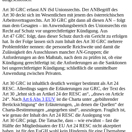
Art 30 GRC erfasst AN iSd Unionsrechts. Der ANBegriff des
Art 30 deckt sich im Wesentlichen mit jenem des österreichischen
Arbeitsvertragsrechts.
Art 30 GRC gibt dann all diesen AN – folgt
man dem Gesagten – im Anwendungsbereich des Unionsrechts ein
Recht auf Schutz vor ungerechtfertigter Kündigung. Aus
Art 47 GRC folgt, dass dieser Schutz durch ein Gericht zu erfolgen
hat. In der Folge lassen sich zum Inhalt des Art 30 GRC mehrere
Problemfelder nennen: die personelle Reichweite und damit die
Zulässigkeit des Ausschlusses mancher AN-Gruppen; die
Anforderungen an den Maßstab, nach dem zu prüfen ist, ob eine
Kündigung gerechtfertigt ist; die Anforderungen an die Sanktionen
bei ungerechtfertigter Kündigung; schließlich die unmittelbare
Anwendung zwischen Privaten.
Art 30 GRC ist inhaltlich deutlich weniger bestimmt als Art 24
RESC. Allerdings sagen die Erläuterungen zur GRC, der Text des
Art 30 „lehnt sich an Artikel 24 der RESC an“, „draws on Article
24“. Nach
Art 6 Abs 3 EUV
ist die Charta unter „gebührender
Berücksichtigung“ der Erläuterungen, „in denen die Quellen“ der
Charta-Bestimmungen „angegeben sind“, auszulegen. Fraglich ist,
wie genau der Inhalt des Art 24 RESC die Auslegung von
Art 30 GRC prägt. Die Tatsache, dass – wie erwähnt – fast die
Hälfte der Mitgliedstaaten der EU Art 24 RESC nicht akzeptiert
haben, ist für den EuGH wohl kein Hindernis für eine Übernahme.