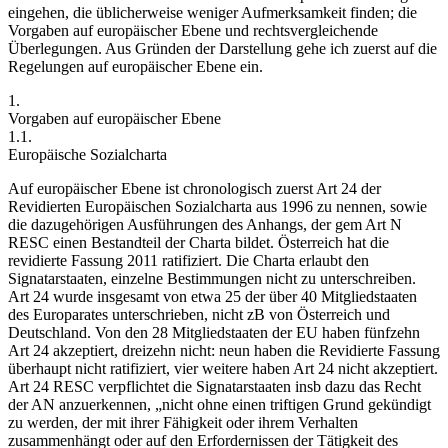
eingehen, die üblicherweise weniger Aufmerksamkeit finden; die
Vorgaben auf europäischer Ebene und rechtsvergleichende
Überlegungen. Aus Gründen der Darstellung gehe ich zuerst auf die
Regelungen auf europäischer Ebene ein.
1.
Vorgaben auf europäischer Ebene
1.1.
Europäische Sozialcharta
Auf europäischer Ebene ist chronologisch zuerst Art 24 der
Revidierten Europäischen Sozialcharta aus 1996 zu nennen,
sowie
die dazugehörigen Ausführungen des Anhangs,
der gem Art N
RESC einen
Bestandteil der Charta bildet. Österreich hat die
revidierte Fassung 2011 ratifiziert. Die Charta erlaubt den
Signatarstaaten, einzelne Bestimmungen nicht zu unterschreiben.
Art 24 wurde insgesamt von etwa 25 der über 40 Mitgliedstaaten
des Europarates unterschrieben, nicht zB von Österreich und
Deutschland. Von den 28 Mitgliedstaaten der EU haben fünfzehn
Art 24 akzeptiert, dreizehn nicht: neun haben die Revidierte Fassung
überhaupt nicht ratifiziert,
vier weitere haben Art 24 nicht akzeptiert.
Art 24 RESC verpflichtet die Signatarstaaten insb dazu das Recht
der AN anzuerkennen,
„nicht ohne einen triftigen Grund gekündigt
zu werden, der mit ihrer Fähigkeit oder ihrem Verhalten
zusammenhängt oder auf den Erfordernissen der Tätigkeit des