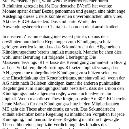
Mehrwertsteuer geht, wohl weil die Mehrwertsteuer durch
Richtlinien geregelt ist.16) Das deutsche BVerfG hat wenige
Monate später darauf Bezug genommen und gesagt, eine nicht enge
Auslegung dieses Urteils könnte einen unverbindlichen ultra-vires-
Akt des EuGH darstellen.
Das sind harte Worte; der
Anwendungsbereich der Charta ist also noch nicht ausdiskutiert.
In unserem Zusammenhang interessiert primär, ob aus den
erwähnten punktuellen Regelungen zum Kündigungsschutz
gefolgert werden kann, dass das Sekundärrecht den Allgemeinen
Kündigungsschutz bereits implizit mitregelt. Manche bejahen dies,
wohl unter Berufung auf folgende Überlegung: Die
Massenentlassungs- RL erfasse die Beendigung zumindest in Bezug
auf das Verfahren; die Befristungs-RL setze implizit voraus, dass
AN gegen eine unbegründete Kündigung zu schützen seien, weil
eine Einschränkung der Kettenbefristung nur sinnvoll sei, wenn der
AG nicht nach Belieben kündigen kann; die anderen punktuellen
Regelungen zum Kündigungsschutz bestärken, dass die Union den
Kündigungsschutz allgemein regle, wenn auch teilweise nur
implizit. Wenn man dieser These folgte, so wäre Art 30 GRC bereits
heute Maßstab für den Kündigungsschutz in den Mitgliedstaaten.
ME geht die These aber eindeutig zu weit. Das Sekundärrecht
enthält erkennbar keine Regelung zu inhaltlichen Vorgaben für jede
Kündigung
,
und man sollte diese Regelung nicht durch gewagte
Thesen über eine „implizite Verdichtung“ des Inhaltes des