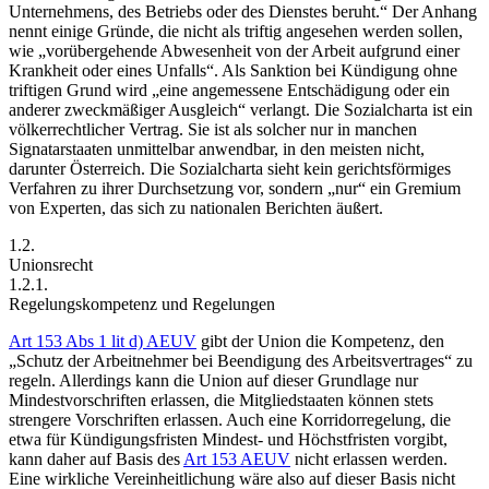
Unternehmens, des Betriebs oder des Dienstes beruht.“
Der Anhang
nennt einige Gründe, die nicht als triftig angesehen werden sollen,
wie
„vorübergehende Abwesenheit von der Arbeit aufgrund einer
Krankheit oder eines Unfalls“
. Als Sanktion bei Kündigung ohne
triftigen Grund wird „eine angemessene Entschädigung oder ein
anderer zweckmäßiger Ausgleich“ verlangt. Die Sozialcharta ist ein
völkerrechtlicher Vertrag. Sie ist als solcher nur in manchen
Signatarstaaten unmittelbar anwendbar, in den meisten nicht,
darunter Österreich. Die Sozialcharta sieht kein gerichtsförmiges
Verfahren zu ihrer Durchsetzung vor, sondern „nur“ ein Gremium
von Experten, das sich zu nationalen Berichten äußert.
1.2.
Unionsrecht
1.2.1.
Regelungskompetenz und Regelungen
Art 153 Abs 1 lit d) AEUV
gibt der Union die Kompetenz, den
„Schutz der Arbeitnehmer bei Beendigung des Arbeitsvertrages“
zu
regeln.
Allerdings kann die Union auf dieser Grundlage nur
Mindestvorschriften erlassen, die Mitgliedstaaten können stets
strengere Vorschriften erlassen. Auch eine Korridorregelung, die
etwa für Kündigungsfristen Mindest- und Höchstfristen vorgibt,
kann daher auf Basis des
Art 153 AEUV
nicht erlassen werden.
Eine wirkliche Vereinheitlichung wäre also auf dieser Basis nicht