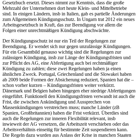
Gesetzbuch ersetzt. Dieses nimmt zur Kenntnis, dass die große
Mehrzahl der Unternehmen dort heute Klein- und Mittelbetriebe
sind.
In einigen Ländern, insb in Italien, gab es partielle Änderungen
zum Allgemeinen Kündigungsschutz.
In Ungarn trat 2012 ein neues
Arbeitsgesetzbuch in Kraft,
das zur Beendigung vor allem die
Folgen einer unrechtmäßigen Kündigung abschwächte.
Der Kündigungsschutz ist nur ein Teil der Regelungen zur
Beendigung. Er wendet sich nur gegen unzulässige Kündigungen.
Für ein Gesamtbild genauso wichtig sind die Regelungen zur
zulässigen Kündigung, insb zur Länge der Kündigungsfristen und
zur Pflicht des AG, eine Abfertigung auch bei rechtmäßiger
Kündigung zu zahlen; diese zwei Regelungen haben ja einen
ähnlichen Zweck. Portugal, Griechenland und die Slowakei haben
ab 2009 beide Formen der Absicherung reduziert, Spanien hat die –
schon vorher kurzen – Kündigungsfristen weiter verkürzt.
Dänemark und Belgien haben hingegen eher niedrige Abfertigungen
eingeführt. Funktionell den Kündigungsfristen verwandt ist auch die
Frist, die zwischen Ankündigung und Aussprechen von
Massenkündigungen verstreichen muss; manche Länder (zB
Spanien, Großbritannien) haben die Frist verkürzt. Überdies sind
auch die Regelungen zur inneren Flexibilität relevant, insb
inwieweit der AG versetzen, die Arbeitszeit verschieben oder das
Arbeitsverhältnis einseitig für bestimmte Zeit suspendieren kann.
Die Regeln dazu wurden aus Anlass der Krise in manchen Staaten