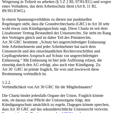
Weigerung in Teilzeit zu arbeiten (§ 5 Z 2 RL 97/81/EG) und wegen
eines Verhaltens, das dem Arbeitsschutz dient (Art 8, 11 RL
89/391/EWG).
In einem Spannungsverhältnis zu diesen nur punktuellen
Regelungen steht, dass die Grundrechtecharta (GRC) in Art 30 sehr
wohl etwas zum Kündigungsschutz sagt. Diese Charta ist seit dem
Lissabonner Vertrag Bestandteil des Unionsrechts. Sie steht im Rang
den Verträgen gleich und ist daher Teil des Primärrechts.
Art 30 GRC bestimmt:
„Schutz bei ungerechtfertigter Entlassung:
Jede Arbeitnehmerin und jeder Arbeitnehmer hat nach dem
Unionsrecht und den einzelstaatlichen Rechtsvorschriften und
Gepflogenheiten Anspruch auf Schutz vor ungerechtfertigter
Entlassung.“
Mit Entlassung ist hier jede Auflösung erfasst, die
einseitig durch den AG erfolgt, also auch eine Kündigung.
Zu
Art 30 GRC ist primär fraglich, für wen und inwieweit diese
Bestimmung verbindlich ist.
1.2.2.
Verbindlichkeit von Art 30 GRC für die Mitgliedstaaten?
Die Charta bindet jedenfalls Organe der Union. Fraglich könnte
sein, ob daraus eine Pflicht der Unionsorgane folgt, den
Kündigungsschutz tatsächlich zu regeln.
Dagegen könnte sprechen,
dass Art 30
GRC auf das sekundärrechtliche Unionsrecht verweist.