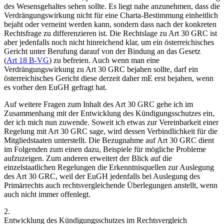
des Wesensgehaltes sehen sollte. Es liegt nahe anzunehmen, dass die
Verdrängungswirkung nicht für eine Charta-Bestimmung einheitlich
bejaht oder verneint werden kann, sondern dass nach der konkreten
Rechtsfrage zu differenzieren ist. Die Rechtslage zu Art 30 GRC ist
aber jedenfalls noch nicht hinreichend klar, um ein österreichisches
Gericht unter Berufung darauf von der Bindung an das Gesetz
(
Art 18 B-VG
) zu befreien. Auch wenn man eine
Verdrängungswirkung zu Art 30 GRC bejahen sollte, darf ein
österreichisches Gericht diese derzeit daher mE erst bejahen, wenn
es vorher den EuGH gefragt hat.
Auf weitere Fragen zum Inhalt des Art 30 GRC gehe ich im
Zusammenhang mit der Entwicklung des Kündigungsschutzes ein,
der ich mich nun zuwende. Soweit ich etwas zur Vereinbarkeit einer
Regelung mit Art 30 GRC sage, wird dessen Verbindlichkeit für die
Mitgliedstaaten unterstellt. Die Bezugnahme auf Art 30 GRC dient
im Folgenden zum einen dazu, Beispiele für mögliche Probleme
aufzuzeigen. Zum anderen erweitert der Blick auf die
einzelstaatlichen Regelungen die Erkenntnisquellen zur Auslegung
des Art 30 GRC, weil der EuGH jedenfalls bei Auslegung des
Primärrechts auch rechtsvergleichende Überlegungen anstellt, wenn
auch nicht immer offenlegt.
2.
Entwicklung des Kündigungsschutzes im Rechtsvergleich