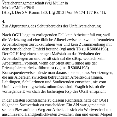
Versichertengemeinschaft (vgl
Müller
in
Mosler/Müller/Pfeil
[Hrsg],
Der SV-Komm
[30. Lfg 2013] Vor §§ 174-177 Rz 41).
4.
Zur Abgrenzung des Schutzbereichs der Unfallversicherung
Nach OGH liegt im vorliegenden Fall kein Arbeitsunfall vor, weil
die Verletzung auf eine übliche Alberei zwischen zwei befreundeten
Arbeitskollegen zurückzuführen war und kein Zusammenhang mit
dem betrieblichen Umfeld bestand (vgl auch T8 zu RS0084198).
Der OGH legt einen strengen Maßstab an das Verhalten der
Arbeitskollegen an und beruft sich auf die stRsp, wonach kein
Arbeitsunfall vorliegt, wenn der Streit auf Gründe aus der
Privatsphäre zurückzuführen ist (vgl ua RS0084198).
Konsequenterweise müsste man daraus ableiten, dass Verletzungen,
die aus Albereien zwischen befreundeten ArbeitskollegInnen,
Lehrlingen, SchülerInnen und Studierenden entstehen, nie vom
Unfallversicherungsschutz mitumfasst sind. Fraglich ist, ob die
vorliegende E wirklich der bisherigen Rsp des OGH entspricht.
In der ältesten Rechtssache zu diesem Rechtssatz hatte der OGH
folgenden Sachverhalt zu entscheiden: Ein AN war gerade mit
seinem Pkw auf dem Weg zur Arbeit, als sich ein Wortwechsel und
anschließend Handgreiflichkeiten zwischen ihm und einem Moped-