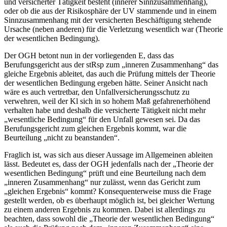
und versicherter Tätigkeit besteht (innerer Sinnzusammenhang),
oder ob die aus der Risikosphäre der UV stammende und in einem
Sinnzusammenhang mit der versicherten Beschäftigung stehende
Ursache (neben anderen) für die Verletzung wesentlich war (Theorie
der wesentlichen Bedingung).
Der OGH betont nun in der vorliegenden E, dass das
Berufungsgericht aus der stRsp zum „inneren Zusammenhang“ das
gleiche Ergebnis ableitet, das auch die Prüfung mittels der Theorie
der wesentlichen Bedingung ergeben hätte. Seiner Ansicht nach
wäre es auch vertretbar, den Unfallversicherungsschutz zu
verwehren, weil der Kl sich in so hohem Maß gefahrenerhöhend
verhalten habe und deshalb die versicherte Tätigkeit nicht mehr
„wesentliche Bedingung“ für den Unfall gewesen sei. Da das
Berufungsgericht zum gleichen Ergebnis kommt, war die
Beurteilung „nicht zu beanstanden“.
Fraglich ist, was sich aus dieser Aussage im Allgemeinen ableiten
lässt. Bedeutet es, dass der OGH jedenfalls nach der „Theorie der
wesentlichen Bedingung“ prüft und eine Beurteilung nach dem
„inneren Zusammenhang“ nur zulässt, wenn das Gericht zum
„gleichen Ergebnis“ kommt? Konsequenterweise muss die Frage
gestellt werden, ob es überhaupt möglich ist, bei gleicher Wertung
zu einem anderen Ergebnis zu kommen. Dabei ist allerdings zu
beachten, dass sowohl die „Theorie der wesentlichen Bedingung“