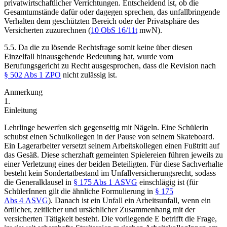
privatwirtschaftlicher Verrichtungen. Entscheidend ist, ob die
Gesamtumstände dafür oder dagegen sprechen, das unfallbringende
Verhalten dem geschützten Bereich oder der Privatsphäre des
Versicherten zuzurechnen (
10 ObS 16/11t
mwN).
5.5. Da die zu lösende Rechtsfrage somit keine über diesen
Einzelfall hinausgehende Bedeutung hat, wurde vom
Berufungsgericht zu Recht ausgesprochen, dass die Revision nach
§ 502 Abs 1 ZPO
nicht zulässig ist.
Anmerkung
1.
Einleitung
Lehrlinge bewerfen sich gegenseitig mit Nägeln. Eine Schülerin
schubst einen Schulkollegen in der Pause von seinem Skateboard.
Ein Lagerarbeiter versetzt seinem Arbeitskollegen einen Fußtritt auf
das Gesäß. Diese scherzhaft gemeinten Spielereien führen jeweils zu
einer Verletzung eines der beiden Beteiligten. Für diese Sachverhalte
besteht kein Sondertatbestand im Unfallversicherungsrecht, sodass
die Generalklausel in
§ 175 Abs 1 ASVG
einschlägig ist (für
SchülerInnen gilt die ähnliche Formulierung in
§ 175
Abs 4 ASVG
). Danach ist ein Unfall ein Arbeitsunfall, wenn ein
örtlicher, zeitlicher und ursächlicher Zusammenhang mit der
versicherten Tätigkeit besteht. Die vorliegende E betrifft die Frage,