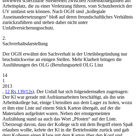
inwieweit scherzhafte Streitereien zwischen ArbeitskollegInnen am
Arbeitsplatz, die zu einer Verletzung führen, vom Schutzbereich der
UV umfasst sein können. Nach OGH sind „kollegiale
Auseinandersetzungen“ bloß auf deren freundschaftliches Verhältnis
zurückzuführen und stehen daher nicht unter
Unfallversicherungsschutz.
2.
Sachverhaltsdarstellung
Der OGH erwähnt den Sachverhalt in der Urteilsbegründung nur
bruchstückweise an einigen Stellen. Mehr Klarheit bringen die
Ausführungen des OLG (Berufungsurteil
OLG Linz
14
1
2013
,
12 Rs 139/12s
). Der Unfall hat sich folgendermaßen zugetragen:
Der Kl war gerade mit Aufräumarbeiten beschäftigt, als ihn sein
Arbeitskollege bat, einige Utensilien aus dem Lager zu holen, wozu
er ihm eine Liste auf einem Stück Karton übergab, auf der die
Materialien aufgelistet waren. Neben der ernstgemeinten
Aufzählung stand ua auch das Wort „Pfosten“ auf der Liste.
Überzeugt davon, dass der Kollege sich mit dem Begriff einen Spaß
erlauben wollte, kehrte der Kl in die Betriebsstätte zurück und gab
dem Kollegen einen Klaps mit dem Karton über den Kopf und