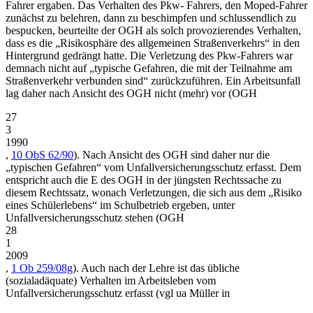
Fahrer ergaben. Das Verhalten des Pkw- Fahrers, den Moped-Fahrer
zunächst zu belehren, dann zu beschimpfen und schlussendlich zu
bespucken, beurteilte der OGH als solch provozierendes Verhalten,
dass es die „Risikosphäre des allgemeinen Straßenverkehrs“ in den
Hintergrund gedrängt hatte. Die Verletzung des Pkw-Fahrers war
demnach nicht auf
„typische Gefahren, die mit der Teilnahme am
Straßenverkehr verbunden sind“
zurückzuführen. Ein Arbeitsunfall
lag daher nach Ansicht des OGH nicht (mehr) vor (
OGH
27
3
1990
,
10 ObS 62/90
). Nach Ansicht des OGH sind daher nur die
„typischen Gefahren“ vom Unfallversicherungsschutz erfasst. Dem
entspricht auch die E des OGH in der jüngsten Rechtssache zu
diesem Rechtssatz, wonach Verletzungen, die sich aus dem „Risiko
eines Schülerlebens“ im Schulbetrieb ergeben, unter
Unfallversicherungsschutz stehen (
OGH
28
1
2009
,
1 Ob 259/08g
). Auch nach der Lehre ist das übliche
(sozialadäquate) Verhalten im Arbeitsleben vom
Unfallversicherungsschutz erfasst (vgl ua
Müller
in