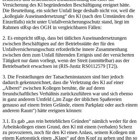
Versicherung des Kl begründenden Beschäftigung ereignet hätte.
Die Beurteilung, ein solcher Unfall liege deshalb nicht vor, weil die
„kollegiale Auseinandersetzung“
des Kl (nach den Umständen des
Einzelfalls) nicht unter Unfallversicherungsschutz stand, liegt im
Rahmen stRsp des OGH in vergleichbaren Fällen:
2. Es entspricht stRsp, dass bei tätlichen Auseinandersetzungen
zwischen Beschäftigten auf der Betriebsstätte der für den
Unfallversicherungsschutz
erforderliche innere Zusammenhang
zwischen dem zum Unfall führenden Ereignis und der versicherten
Tätigkeit nur dann vorliegt, wenn der Streit (unmittelbar) aus der
Betriebsarbeit erwachsen ist (RIS-Justiz RS0112579 [T2]).
3. Die Feststellungen der Tatsacheninstanzen sind hier jedoch
dadurch gekennzeichnet, dass die Verletzung des Kl auf einer
„Alberei“ zwischen Kollegen beruhte, die auf deren
freundschaftliches Verhältnis zurückzuführen war und sich ebenso
in ganz anderem Umfeld („im Zuge der üblichen Spaßereien
genauso auf einem freien Gelände, einem Parkplatz oder auch einem
anderem Raum“) hätte ereignen können:
3.1. Es gab „aus rein betrieblichen Gründen“ nämlich weder für den
Arbeitskollegen einen Grund, den Kl mit einem (verbalen) Scherz
zu provozieren, noch für den Kl einen Anlass, seinem Kollegen mit
einem Kartonstück einen „Klaps“ auf den Kopf zu geben und ihn so