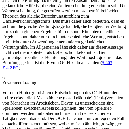
als auch die Prüfung nach dem „inneren Zusammenhang“ eine
gedankliche Hilfe ist, die eine Wertentscheidung erleichtern soll. Die
Wertentscheidung, die getroffen werden muss, betrifft bei beiden
Theorien das gleiche Zurechnungsproblem zum
Unfallversicherungsschutz. Das muss daher auch bedeuten, dass es
sich um die gleiche Wertungsfrage handelt, die bei gleicher Wertung
nur zu dem gleichen Ergebnis führen kann. Ein unterschiedliches
Ergebnis kann daher nur durch unterschiedliche Wertung entstehen
und nicht durch Anwendung einer anderen gedanklichen
Wertungshilfe. Im Allgemeinen lässt sich daher aus dieser Aussage
nicht viel mehr ableiten, als bisher schon bekannt ist: Bei
„unrichtiger rechtlicher Beurteilung“ der Wertungsfrage durch das
Berufungsgericht ist die E vom OGH zu beanstanden (
§ 503
Z 4 ZPO
).
6.
Zusammenfassung
Vor dem Hintergrund älterer Entscheidungen des OGH und der
Lehre erfasst die UV das übliche (sozialadäquate) (Fehl-)Verhalten
von Menschen im Arbeitsleben. Davon zu unterscheiden sind
Spielereien zwischen ArbeitskollegInnen, die vom Spieltrieb
dominiert werden und daher nicht mehr mit der versicherten
Tätigkeit vereinbar sind. Der OGH hätte auch im vorliegenden Fall
danach differenzieren müssen, wobei mE ein ähnlich großzügiger
Maßstab wie in den älteren Entscheidungen zu schulischen