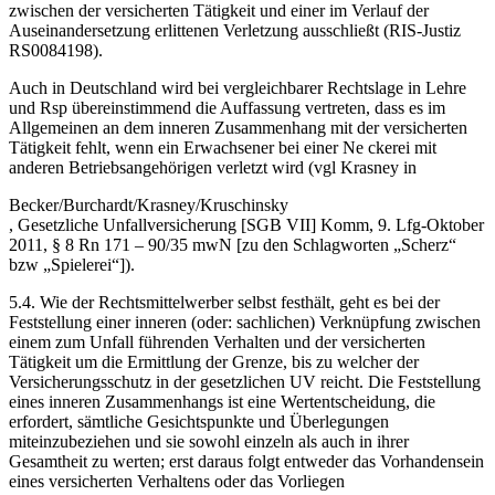
zwischen der versicherten Tätigkeit und einer im Verlauf der
Auseinandersetzung erlittenen Verletzung ausschließt (RIS-Justiz
RS0084198).
Auch in Deutschland wird bei vergleichbarer Rechtslage in Lehre
und Rsp übereinstimmend die Auffassung vertreten, dass es im
Allgemeinen an dem inneren Zusammenhang mit der versicherten
Tätigkeit fehlt, wenn ein Erwachsener bei einer Ne ckerei mit
anderen Betriebsangehörigen verletzt wird (vgl
Krasney
in
Becker/Burchardt/Krasney/Kruschinsky
,
Gesetzliche Unfallversicherung
[SGB VII] Komm, 9. Lfg-Oktober
2011, § 8 Rn 171 – 90/35 mwN
[zu den Schlagworten „Scherz“
bzw „Spielerei“]).
5.4. Wie der Rechtsmittelwerber selbst festhält, geht es bei der
Feststellung einer inneren (oder: sachlichen) Verknüpfung zwischen
einem zum Unfall führenden Verhalten und der versicherten
Tätigkeit um die Ermittlung der Grenze, bis zu welcher der
Versicherungsschutz in der gesetzlichen UV reicht. Die Feststellung
eines inneren Zusammenhangs ist eine Wertentscheidung, die
erfordert, sämtliche Gesichtspunkte und Überlegungen
miteinzubeziehen und sie sowohl einzeln als auch in ihrer
Gesamtheit zu werten; erst daraus folgt entweder das Vorhandensein
eines versicherten Verhaltens oder das Vorliegen