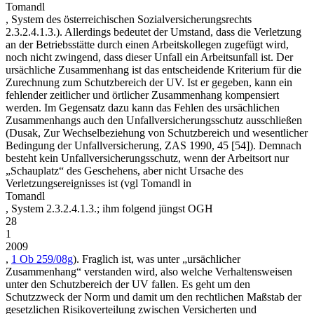
Tomandl
,
System des österreichischen Sozialversicherungsrechts
2.3.2.4.1.3.). Allerdings bedeutet der Umstand, dass die Verletzung
an der Betriebsstätte durch einen Arbeitskollegen zugefügt wird,
noch nicht zwingend, dass dieser Unfall ein Arbeitsunfall ist. Der
ursächliche Zusammenhang ist das entscheidende Kriterium für die
Zurechnung zum Schutzbereich der UV. Ist er gegeben, kann ein
fehlender zeitlicher und örtlicher Zusammenhang kompensiert
werden. Im Gegensatz dazu kann das Fehlen des ursächlichen
Zusammenhangs auch den Unfallversicherungsschutz ausschließen
(
Dusak
,
Zur Wechselbeziehung von Schutzbereich und wesentlicher
Bedingung der Unfallversicherung
,
ZAS 1990, 45 [54]
). Demnach
besteht kein Unfallversicherungsschutz, wenn der Arbeitsort nur
„Schauplatz“ des Geschehens, aber nicht Ursache des
Verletzungsereignisses ist (vgl
Tomandl
in
Tomandl
,
System
2.3.2.4.1.3.; ihm folgend jüngst
OGH
28
1
2009
,
1 Ob 259/08g
). Fraglich ist, was unter „ursächlicher
Zusammenhang“ verstanden wird, also welche Verhaltensweisen
unter den Schutzbereich der UV fallen. Es geht um den
Schutzzweck der Norm und damit um den rechtlichen Maßstab der
gesetzlichen Risikoverteilung zwischen Versicherten und