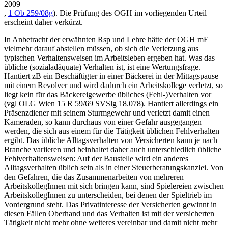
2009
,
1 Ob 259/08g
). Die Prüfung des OGH im vorliegenden Urteil
erscheint daher verkürzt.
In Anbetracht der erwähnten Rsp und Lehre hätte der OGH mE
vielmehr darauf abstellen müssen, ob sich die Verletzung aus
typischen Verhaltensweisen im Arbeitsleben ergeben hat. Was das
übliche (sozialadäquate) Verhalten ist, ist eine Wertungsfrage.
Hantiert zB ein Beschäftigter in einer Bäckerei in der Mittagspause
mit einem Revolver und wird dadurch ein Arbeitskollege verletzt, so
liegt kein für das Bäckereigewerbe übliches (Fehl-)Verhalten vor
(vgl
OLG Wien
15 R 59/69
SVSlg 18.078
). Hantiert allerdings ein
Präsenzdiener mit seinem Sturmgewehr und verletzt damit einen
Kameraden, so kann durchaus von einer Gefahr ausgegangen
werden, die sich aus einem für die Tätigkeit üblichen Fehlverhalten
ergibt. Das übliche
Alltagsverhalten von Versicherten kann je nach
Branche variieren und beinhaltet daher auch unterschiedlich übliche
Fehlverhaltensweisen: Auf der Baustelle wird ein anderes
Alltagsverhalten üblich sein als in einer Steuerberatungskanzlei. Von
den Gefahren, die das Zusammenarbeiten von mehreren
ArbeitskollegInnen mit sich bringen kann, sind Spielereien zwischen
ArbeitskollegInnen zu unterscheiden, bei denen der Spieltrieb im
Vordergrund steht. Das Privatinteresse der Versicherten gewinnt in
diesen Fällen Oberhand und das Verhalten ist mit der versicherten
Tätigkeit nicht mehr ohne weiteres vereinbar und damit nicht mehr