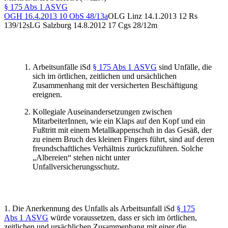
§ 175 Abs 1 ASVG
OGH
16.4.2013
10 ObS 48/13a
OLG Linz
14.1.2013
12 Rs
139/12s
LG Salzburg
14.8.2012
17 Cgs 28/12m
Arbeitsunfälle iSd
§ 175 Abs 1 ASVG
sind Unfälle, die
sich im örtlichen, zeitlichen und ursächlichen
Zusammenhang mit der versicherten Beschäftigung
ereignen.
Kollegiale Auseinandersetzungen zwischen
MitarbeiterInnen, wie ein Klaps auf den Kopf und ein
Fußtritt mit einem Metallkappenschuh in das Gesäß, der
zu einem Bruch des kleinen Fingers führt, sind auf deren
freundschaftliches Verhältnis zurückzuführen. Solche
„Albereien“ stehen nicht unter
Unfallversicherungsschutz.
1. Die Anerkennung des Unfalls als Arbeitsunfall iSd
§ 175
Abs 1 ASVG
würde voraussetzen, dass er sich im örtlichen,
zeitlichen und ursächlichen Zusammenhang mit einer die