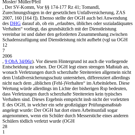
Mosler/ Müller/Pfeil
,
Der SV-Komm
, Vor §§ 174-177 Rz 41;
Tomandl
,
Zurechnungsfragen in der gesetzlichen Unfallversicherung
,
ZAS
2007, 160 [164 f])
. Ebenso stellte der OGH auch bei Anwendung
des
DHG
darauf ab, ob ein
„erlaubtes, übliches oder sozialadäquates
Verhalten“
vorliegt, das grundsätzlich mit der Dienstleistung
vereinbar ist und daher den geforderten Zusammenhang zwischen
Schadenszufügung und Dienstleistung nicht aufhebt (vgl ua
OGH
12
7
2006
,
9 ObA 34/06z
). Vor diesem Hintergrund ist auch die vorliegende
Entscheidung zu sehen. Der OGH legt einen strengen Maßstab an,
wonach Verletzungen durch scherzhafte Streitereien allgemein nicht
dem Unfallversicherungsschutz unterstehen, differenziert allerdings
nicht nach dem „üblichen (Fehl-)Verhalten“ im Arbeitsleben. Diese
Wertung würde allerdings im Lichte der bisherigen Rsp bedeuten,
dass Verletzungen durch scherzhafte Streitereien kein typisches
Verhalten sind. Dieses Ergebnis entspricht insb nicht der vorletzten
E des OGH, in welcher ein sehr großzügiger Prüfungsmaßstab
angelegt wurde: Der OGH hat dort einen Arbeitsunfall sogar
angenommen, wenn ein Schüler durch Messerstiche eines anderen
Schülers tödlich verletzt wurde (
OGH
28
1