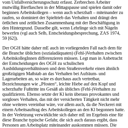
vom Unfallversicherungsschutz erfasst. Zerbrechen Arbeiter
mutwillig Bierflaschen in der Mittagspause und spielen damit oder
beginnen Arbeitskollegen – wenn auch scherzhaft – miteinander zu
raufen, so dominiert der Spieltrieb das Verhalten und drängt den
örtlichen und zeitlichen Zusammenhang mit der Beschäftigung in
den Hintergrund. Dasselbe gilt, wenn Lehrlinge sich mit Nägeln
bewerfen (vgl auch
Selb
,
Entscheidungsbesprechung
,
ZAS 1974,
59 [62])
.
Der OGH hätte daher mE auch im vorliegenden Fall nach dem für
die Branche üblichen (sozialadäquaten) (Fehl-)Verhalten zwischen
ArbeitskollegInnen differenzieren müssen. Legt man in Anbetracht
der Entscheidungen des OGH zu schulischen
Ausbildungsverhältnissen und dem Straßenverkehr einen ähnlich
großzügigen Maßstab an das Verhalten bei Aufräum- und
Lagerarbeiten an, so wäre es durchaus auch vertretbar,
Bezeichnungen wie „Pfosten“, leichte Hiebe auf den Kopf und
scherzhafte Fußtritte ins Gesäß als übliches (Fehl-)Verhalten zu
qualifizieren. Ebenso setzte der Kl kein überaus provokantes und
sorgloses Verhalten, das mit der versicherten Tätigkeit nicht mehr
ohne weiteres vereinbar wäre, vor allem auch, da die Neckerei mit
einem Arbeitsauftrag des Arbeitskollegen an den Kl begonnen hatte.
In der Verletzung verwirklichte sich daher mE im Ergebnis eine für
diese Branche typische Gefahr, die sich auch daraus ergibt, dass
Personen am Arbeitsplatz miteinander auskommen müssen. Die