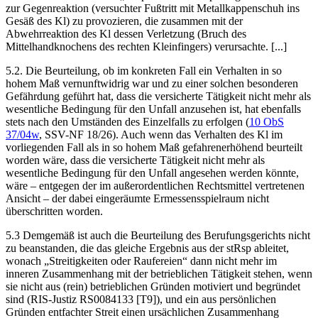
zur Gegenreaktion (versuchter Fußtritt mit Metallkappenschuh ins
Gesäß des Kl) zu provozieren, die zusammen mit der
Abwehrreaktion des Kl dessen Verletzung (Bruch des
Mittelhandknochens des rechten Kleinfingers) verursachte. [...]
5.2. Die Beurteilung, ob im konkreten Fall ein Verhalten in so
hohem Maß vernunftwidrig war und zu einer solchen besonderen
Gefährdung geführt hat, dass die versicherte Tätigkeit nicht mehr als
wesentliche Bedingung für den Unfall anzusehen ist, hat ebenfalls
stets nach den Umständen des Einzelfalls zu erfolgen (
10 ObS
37/04w
, SSV-NF 18/26). Auch wenn das Verhalten des Kl im
vorliegenden Fall als in so hohem Maß gefahrenerhöhend beurteilt
worden wäre, dass die versicherte Tätigkeit nicht mehr als
wesentliche Bedingung für den Unfall angesehen werden könnte,
wäre – entgegen der im außerordentlichen Rechtsmittel vertretenen
Ansicht – der dabei eingeräumte Ermessensspielraum nicht
überschritten worden.
5.3 Demgemäß ist auch die Beurteilung des Berufungsgerichts nicht
zu beanstanden, die das gleiche Ergebnis aus der stRsp ableitet,
wonach „Streitigkeiten oder Raufereien“ dann nicht mehr im
inneren Zusammenhang mit der betrieblichen Tätigkeit stehen, wenn
sie nicht aus (rein) betrieblichen Gründen motiviert und begründet
sind (RIS-Justiz RS0084133 [T9]), und ein aus persönlichen
Gründen entfachter Streit einen ursächlichen Zusammenhang