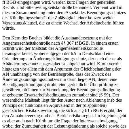
ff BGB eingegangen wird, werden kurz Fragen der generellen
Rechts- und Sittenwidrigkeitskontrolle behandelt. Verneint wird in
diesem Zusammenhang unter dem Aspekt des Beendigungsschutzes
des KündigungsschutzG die Zulässigkeit einer konzernweiten
Versetzungsklausel, die zu einem Wechsel der Arbeitgeberin führen
würde.
Den Kern des Buches bildet die Auseinandersetzung mit der
Angemessenheitskontrolle nach §§ 307 ff BGB. In einem ersten
Schritt wird der Maßstab der Angemessenheitskontrolle
herausgearbeitet, wobei entgegen der hA in Deutschland eine
Orientierung am Änderungskündigungsschutz, der nach dieser als
Abänderungsschutz ausgestaltet ist, abgelehnt wird.
Kürth
vertritt
hingegen vor allem mit dem Argument der Gleichbehandlung der
AN unabhängig von der Betriebsgröße, dass der Zweck des
Änderungskündigungsschutzes nur darin liege, AN, denen eine
Beendigungskündigung droht, eine gerichtliche Überprüfung zu
gewähren, ob ihnen zur Vermeidung der Beendigungskündigung
angebotene Ersatzarbeitsbedingungen zumutbar sind (S 99). Der
wesentliche Maßstab liegt für den Autor nach Ablehnung insb des
Prinzips der funktionalen Äquivalenz in der (disponiblen)
gesetzlichen Risikozuweisung, die sich aus § 615 BGB ergibt, der
den Annahmeverzug und das Betriebsrisiko regelt. Im Ergebnis geht
es aber auch nach Kürth um die Frage der Interessenabwägung,
wobei der Zumutbarkeit der Leistungsänderung als solche sowie des