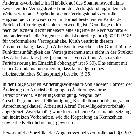
Änderungsvorbehalte im Hinblick auf das Spannungsverhältnis
zwischen der Vertragsfreiheit und der Vertragsbindung untersucht.
Weiters wird auf Begründung einer Vertragsinhaltskontrolle
eingegangen, die wegen der nur formal bestehenden Parität der
Parteien bei Vertragsabschluss notwendig ist. Grundlage dafür ist
nach deutschem Recht einerseits eine allgemeine Rechtskontrolle
und andererseits die Angemessenheitskontrolle gem §§ 307 ff BGB
für vorformulierte Vertragsinhalte.
Kürth
vertritt in diesem
Zusammenhang, dass „
im Arbeitsvertragsrecht ... der Grund für die
Funktionsunfähigkeit des Vertragsmechanismus nicht in der Struktur
des Arbeitsmarktes [liegt], sondern ... von Art und Ausmaß der
Paritätsstörung im Einzelfall abhängig
“ ist (S 39). Das stimmt mit
seiner Grundannahme überein, dass kein allgemeines
arbeitsrechtliches Schutzprinzip bestehe (S 35).
In der Folge werden Änderungsvorbehalte von anderen Formen der
Änderung der Arbeitsbedingungen (Änderungsvertrag,
Direktionsrecht, Änderungskündigung, Wegfall der
Geschäftsgrundlage, Teilkündigung, Kondiktionenbefristungs- und
Anrechnungsklausel, Arbeit auf Abruf, Freiwilligkeitsvorbehalt)
abgegrenzt. Zweckmäßig wäre hier auch eine Ausei nandersetzung
mit indirekten Vorbehalten, wie die Koppelung an Kennzahlen
sowie die Kettenbefristung, gewesen.
Bevor auf die Spezifika der Angemessenheitskontrolle nach §§ 307